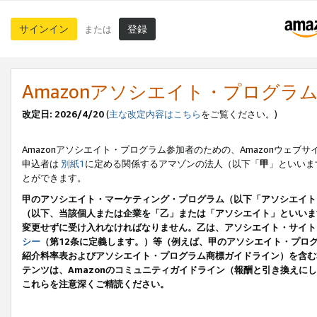
サインイン
登録
または
Amazonアソシエイト・プログラ
改定日: 2026/4/20
(
主な改定内容はこちら
をご覧ください。)
Amazonアソシエイト・プログラム参加者のための、Amazonウェブサ
申込者は
別紙1
に定める関係するアマゾンの法人（以下「
甲
」といいま
とができます。
甲のアソシエイト・マーケティング・プログラム（以下「アソシエイト
（以下、当該個人または企業を「乙」または「アソシエイト」といいま
変更せずに受け入れなければなりません。乙は、アソシエイト・サイト
シー
（第12条に定義します。）等（例えば、甲のアソシエイト・プロ
紹介料率表およびアソシエイト・プログラム商標ガイドライン）を含む本規
テンツは、Amazonのコミュニティガイドライン（報酬と引き換え
これらを注意深くご精読ください。