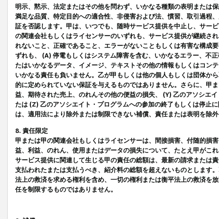
明示、黙示、法定またはその他を問わず、いかなる種類の表明または保
満足な品質、特定目的への適合性、非侵害および法、慣習、取引過程、
証を否認します。甲は、いつでも、随時サービス提供を中止し、サービ
の関連会社もしくはライセンサーのいずれも、サービス提供が継続され
れないこと、正確であること、エラーがないこともしくは有害な構成要
ずれも、 (A) 停電もしくはシステム障害を含む、いかなるエラー、不
たはいかなるデータ、イメージ、テキストその他の情報もしくはコンテ
いかなる責任も負いません。乙が甲もしくは他の個人もしくは団体から
的に定められていない保証を与えるものではありません。さらに、甲また
益、期待された売上、のれんその他の便益の損失、 (Y) 乙のアソシ
たは (Z) 乙のアソシエイト・プログラムへの参加の終了もしくは停
は、適用法により除外または制限できない補償、責任または表明を除外
8. 責任限定
甲または甲の関連会社もしくはライセンサーは、間接損害、付随的損害
益、利益、のれん、使用またはデータの損失について、たとえ甲がこれ
サービス提供に関連して生じる甲の責任の総額は、最新の請求または責
支払われたまたは支払うべき、紹介料の総額を超えないものとします。
法上の救済を求める権利を含め、一切の権利または衡平法上の救済を放
任を制限するものではありません。