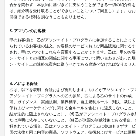
否かを問わず、本規約に基づき乙に支払うことができる一切の紹介料を
は、紹介料を受け取ることができないことについて同意し）ます。なお
回復できる権利を損なうこともありません。
3. アマゾンのお客様
甲のお客様は、乙がアソシエイト・プログラムに参加することによって
られているお客様の注文、お客様のサービスおよび商品販売に関するす
され、甲はいつでもこれらを変更することができます。乙は、甲のお客
ン・サイトとの相互の関係に関する事項について問い合わせがあった場
ン・サイト上の連絡先案内に従うべきである旨述べなければなりません
4. 乙による保証
乙は、以下を表明、保証および誓約します。 (a) 乙がアソシエイト・
アソシエイト・プログラムへの乙の参加、乙による乙のサイトの作成、
可、ガイダンス、実施規則、業界標準、自主規制ルール、判決、裁決ま
伝およびマーケティングに関する全ルールを含む）に違反しないこと、 
結が法的に阻止されないこと）、 (d) 乙がアソシエイト・プログラ
たは声明に依存していないこと、 (e) 乙が米国の制裁対象である場
科されている場合、乙はアソシエイト・プログラムに参加もせずサービス
国の法律と同じ内容の商品、ソフトウェア、技術およびサービスに適用さ