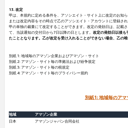
13. 改定
甲は、本規約に定める条件を、アソシエイト・サイト上に改定のお知ら
または改定内容をその時点で乙のアソシエイト・アカウントに登録され
甲の単独の裁量にて改定することができます。改定の発効日は、記載さ
て、当該通知の交付日から7日以降の日とします。
改定の発効日以後も
たこととなります。乙が改定を受け入れることができない場合、乙の唯
別紙 1: 地域毎のアマゾン企業およびアマゾン・サイト
別紙 2: アマゾン・サイト毎の準拠法および紛争規定
別紙 3: アマゾン・サイト毎の税規定
別紙 4: アマゾン・サイト毎のプライバシー規約
別紙1: 地域毎のア
地域
アマゾン企業
日本
アマゾンジャパン合同会社