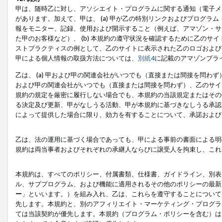
甲は、随時乙に対し、アソシエイト・プログラムに関する通知（電子メ
があります。加えて、甲は、 (a) 甲が乙の特別リンクおよびプログ
報をモニター、記録、使用および開示すること（例えば、アマゾン・サ
た甲のお客様など）、 (b) 本規約の遵守状況を確認するために乙のサイ
ストプラクティスの例として、乙のサイトに表示された乙のロゴおよび
甲による個人情報の取扱方法については、
別紙4
に記載のアマゾンプラ
乙は、 (a) 甲および甲の関連会社がいつでも（直接または間接を問わず
および甲の関連会社がいつでも（直接または間接を問わず）、乙のサイ
規約の規定を厳密に履行しない場合でも、本規約の当該規定またはその他
る決定及び更新、甲がなしうる活動、甲が本規約に基づきなしうる承認
によって提供した場合に限り、効力を有することについて、承諾および
乙は、法の運用に基づく場合であっても、甲による事前の書面による明
規約は両当事者およびそれぞれの承継人ならびに譲受人を拘束し、これ
本規約は、すべてのポリシー、付属書類、仕様書、ガイドライン、別表
ル、サブプログラム、および機能に適用されるその他のポリシーの最新
ー
」といいます。）を組み入れ、乙は、これらを遵守することについて
先します。本規約と、別のアフィリエイト・マーケティング・プログラ
ては当該契約が優先します。本規約（プログラム・ポリシーを含む）は