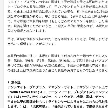
シエイト・プログラムの参加に関連して甲が請求を受ける可能性または責
ト・プログラム参加に関連して、甲のブランドまたは名誉が損なわれる可
欺、不正または違法行為に使用されていた場合、 (f) 本規約または
該当する可能性があると、甲が信じる場合、 (g) 甲または乙と関係
て、甲が以前に本規約を解除（もしくは乙のアカウントを停止）した場合
合。疑義を避けるためにいうと、上記(a)の目的に限定されず、本規約
重大な違反とみなされます。
甲は、正確な金額が支払われたことを確認する（例えば、取消しまたは
支払いを保留することがあります。
本規約の解除に伴い、本規約に関連して付与された一切のライセンスを
条、第5条、第6条、第7条、第8条、第10条および第11条およびプ
基づく支払可能だが未払いの支払義務は、本規約の解除後も存続するも
の違反または本規約に基づき生じた責任を免責するものではありません
7. 無保証
アソシエイト・プログラム、アマゾン・サイト、アマゾン・サイト上で
Product Advertising API、データフィード、プロダクト
す）および一切のテクノロジー、ソフトウェア、機能、素材、データ、
甲または甲の関連会社もしくライセンサーによりまたはこれらに代わる
します。）は、「現状有姿」、「提供されているまま」で提供されます