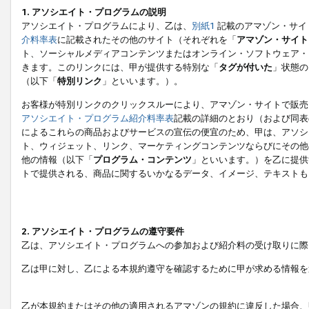
1. アソシエイト・プログラムの説明
アソシエイト・プログラムにより、乙は、
別紙1
記載のアマゾン・サイ
介料率表
に記載されたその他のサイト（それぞれを「
アマゾン・サイト
ト、ソーシャルメディアコンテンツまたはオンライン・ソフトウェア・
きます。このリンクには、甲が提供する特別な「
タグが付いた
」状態の
（以下「
特別リンク
」といいます。）。
お客様が特別リンクのクリックスルーにより、アマゾン・サイトで販売
アソシエイト・プログラム紹介料率表
記載の詳細のとおり（および同表
によるこれらの商品およびサービスの宣伝の便宜のため、甲は、アソシ
ト、ウィジェット、リンク、マーケティングコンテンツならびにその他
他の情報（以下「
プログラム・コンテンツ
」といいます。）を乙に提供
トで提供される、商品に関するいかなるデータ、イメージ、テキストも
2. アソシエイト・プログラムの遵守要件
乙は、アソシエイト・プログラムへの参加および紹介料の受け取りに際
乙は甲に対し、乙による本規約遵守を確認するために甲が求める情報を
乙が本規約またはその他の適用されるアマゾンの規約に違反した場合、