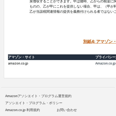
泉徴収することができます。甲は随時、乙からの税金に
ものの、乙が甲にこれを提供しない場合、甲は、（甲が
乙が当該税関連情報の提供を義務付けられる者ではない
別紙4: アマゾ
アマゾン・サイト
プライバシー
amazon.co.jp
Amazon.c
Amazonアソシエイト・プログラム運営規約
アソシエイト・プログラム・ポリシー
Amazon.co.jp 利用規約
お問い合わせ