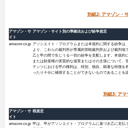
別紙2: アマゾン
アマゾン・サ
アマゾン・サイト別の準拠法および紛争規定
イト
amazon.co.jp
アソシエイト・プログラムまたは本規約に関する紛争は
より、これらの裁判所が専属的管轄裁判所および裁判地
乙と甲の間で生じうる一切の紛争を支配します。本規約
または財産権の実質的な侵害またはその主張について、
テンツにおける甲の権利は、特別、独自、顕著な特徴を
ったり十分に補填することができないものであることを
別紙3: ア
アマゾン・サ
税規定
イト
amazon.co.jp
甲は、甲がアソシエイト・プログラムに基づき乙に支払