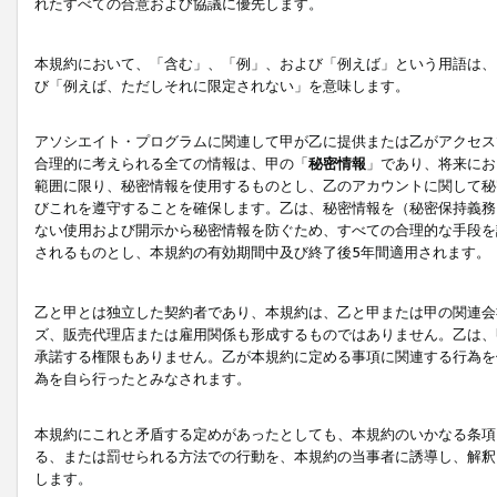
れたすべての合意および協議に優先します。
本規約において、「含む」、「例」、および「例えば」という用語は、
び「例えば、ただしそれに限定されない」を意味します。
アソシエイト・プログラムに関連して甲が乙に提供または乙がアクセス
合理的に考えられる全ての情報は、甲の「
秘密情報
」であり、将来にお
範囲に限り、秘密情報を使用するものとし、乙のアカウントに関して秘
びこれを遵守することを確保します。乙は、秘密情報を（秘密保持義務
ない使用および開示から秘密情報を防ぐため、すべての合理的な手段を
されるものとし、本規約の有効期間中及び終了後5年間適用されます。
乙と甲とは独立した契約者であり、本規約は、乙と甲または甲の関連会
ズ、販売代理店または雇用関係も形成するものではありません。乙は、
承諾する権限もありません。乙が本規約に定める事項に関連する行為を
為を自ら行ったとみなされます。
本規約にこれと矛盾する定めがあったとしても、本規約のいかなる条項
る、または罰せられる方法での行動を、本規約の当事者に誘導し、解釈
します。