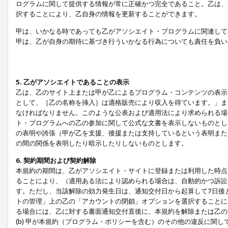
ログラムに関して提供する情報が常に正確かつ完全であること。乙は、
択することにより、乙自身の情報を更新することができます。
甲は、いかなる時であっても乙がアソシエイト・プログラムに関連して
甲は、乙が自身の期待に基づき行ういかなる行為についても責任を負い
5. 乙がアソシエイトであることの表示
乙は、乙のサイト上または甲が乙によるプログラム・コンテンツの表示ま
として、［乙の名称を挿入］は適格販売により収入を得ています。」ま
なければなりません。このような公表および適用法により求められる場
ト・プログラムへの乙の参加に関して公式な文書を表示しないものとし
の表明や誇張（甲が乙を支援、後援または支持しているという表明また
の間の関係を表明したり暗示したりしないものとします。
6. 契約期間および契約解除
本規約の期間は、乙がアソシエイト・サイトに登録または利用した時点
ることにより、（適用ある法により認められる場合は、自動的かつ訴訟
す。ただし、当該解除の効力発生日は、通知交付日から起算して7日後
トの管理」上の乙の「アカウントの閉鎖」オプションを選択することに
る場合には、乙に対する書面通知交付直後に、本規約を解除または乙のア
(b) 甲が本規約（プログラム・ポリシーを含む）のその他の違反に関し