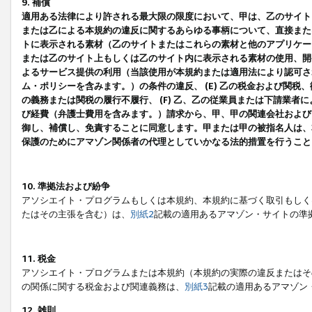
9. 補償
適用ある法律により許される最大限の限度において、甲は、乙のサイト
または乙による本規約の違反に関するあらゆる事柄について、直接または
トに表示される素材（乙のサイトまたはこれらの素材と他のアプリケーシ
または乙のサイト上もしくは乙のサイト内に表示される素材の使用、開発
よるサービス提供の利用（当該使用が本規約または適用法により認可され
ム・ポリシーを含みます。）の条件の違反、 (E) 乙の税金および関
の義務または関税の履行不履行、 (F) 乙、乙の従業員または下請業
び経費（弁護士費用を含みます。）請求から、甲、甲の関連会社および
御し、補償し、免責することに同意します。甲または甲の被指名人は、
保護のためにアマゾン関係者の代理としていかなる法的措置を行うこと
10. 準拠法および紛争
アソシエイト・プログラムもしくは本規約、本規約に基づく取引もしく
たはその主張を含む）は、
別紙2
記載の適用あるアマゾン・サイトの準
11. 税金
アソシエイト・プログラムまたは本規約（本規約の実際の違反またはそ
の関係に関する税金および関連義務は、
別紙3
記載の適用あるアマゾン
12. 雑則