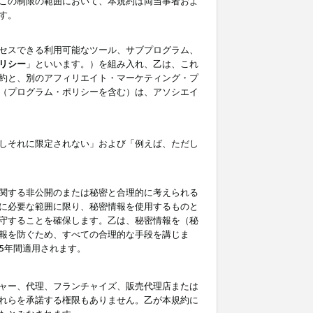
この制限の範囲において、本規約は両当事者およ
す。
セスできる利用可能なツール、サブプログラム、
リシー
」といいます。）を組み入れ、乙は、これ
約と、別のアフィリエイト・マーケティング・プ
（プログラム・ポリシーを含む）は、アソシエイ
しそれに限定されない」および「例えば、ただし
関する非公開のまたは秘密と合理的に考えられる
に必要な範囲に限り、秘密情報を使用するものと
守することを確保します。乙は、秘密情報を（秘
報を防ぐため、すべての合理的な手段を講じま
5年間適用されます。
ャー、代理、フランチャイズ、販売代理店または
れらを承諾する権限もありません。乙が本規約に