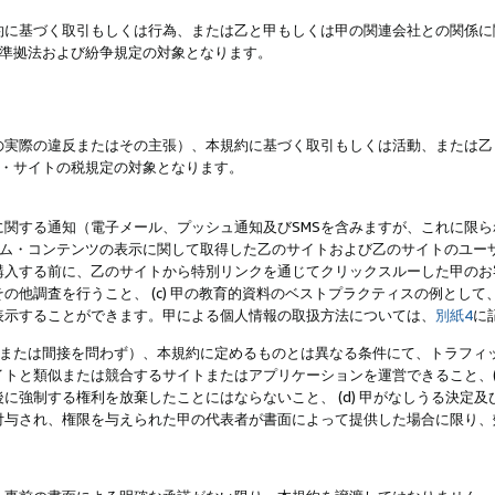
約に基づく取引もしくは行為、または乙と甲もしくは甲の関連会社との関係に
準拠法および紛争規定の対象となります。
の実際の違反またはその主張）、本規約に基づく取引もしくは活動、または乙
・サイトの税規定の対象となります。
に関する通知（電子メール、プッシュ通知及びSMSを含みますが、これに限
ログラム・コンテンツの表示に関して取得した乙のサイトおよび乙のサイトのユ
入する前に、乙のサイトから特別リンクを通じてクリックスルーした甲のお客様
の他調査を行うこと、 (c) 甲の教育的資料のベストプラクティスの例とし
表示することができます。甲による個人情報の取扱方法については、
別紙4
に
直接または間接を問わず）、本規約に定めるものとは異なる条件にて、トラフィッ
トと類似または競合するサイトまたはアプリケーションを運営できること、(
に強制する権利を放棄したことにはならないこと、 (d) 甲がなしうる決定
付与され、権限を与えられた甲の代表者が書面によって提供した場合に限り、