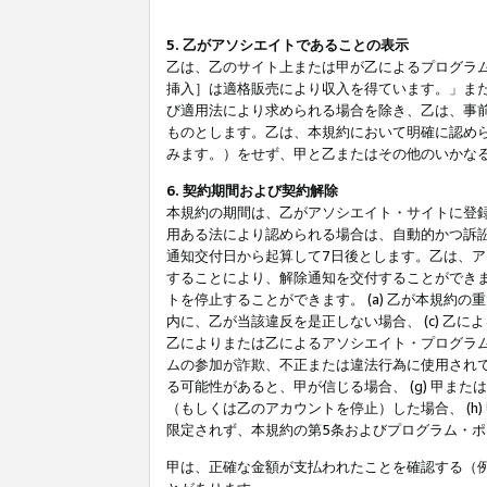
5. 乙がアソシエイトであることの表示
乙は、乙のサイト上または甲が乙によるプログラム
挿入］は適格販売により収入を得ています。」ま
び適用法により求められる場合を除き、乙は、事
ものとします。乙は、本規約において明確に認め
みます。）をせず、甲と乙またはその他のいかな
6. 契約期間および契約解除
本規約の期間は、乙がアソシエイト・サイトに登
用ある法により認められる場合は、自動的かつ訴
通知交付日から起算して7日後とします。乙は、
することにより、解除通知を交付することができ
トを停止することができます。 (a) 乙が本規約
内に、乙が当該違反を是正しない場合、 (c) 乙
乙によりまたは乙によるアソシエイト・プログラム
ムの参加が詐欺、不正または違法行為に使用されて
る可能性があると、甲が信じる場合、 (g) 甲
（もしくは乙のアカウントを停止）した場合、 (h
限定されず、本規約の第5条およびプログラム・
甲は、正確な金額が支払われたことを確認する（