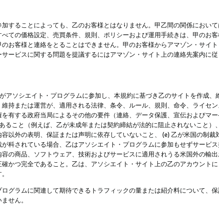
参加することによっても、乙のお客様とはなりません。甲乙間の関係において
すべての価格設定、売買条件、規則、ポリシーおよび運用手続きは、甲のお客
甲のお客様と連絡をとることはできません。甲のお客様からアマゾン・サイト
ーサービスに関する問題を提議するにはアマゾン・サイト上の連絡先案内に従
 乙がアソシエイト・プログラムに参加し、本規約に基づき乙のサイトを作成、維
、維持または運営が、適用される法律、条令、ルール、規則、命令、ライセン
権を有する政府当局によるその他の要件（連絡、データ保護、宣伝およびマー
力があること（例えば、乙が未成年または契約締結が法的に阻止されないこと）、 
容以外の表明、保証または声明に依存していないこと、 (e) 乙が米国の制
が科されている場合、乙はアソシエイト・プログラムに参加もせずサービス提供
容の商品、ソフトウェア、技術およびサービスに適用されうる米国外の輸出およ
正確かつ完全であること。乙は、アソシエイト・サイト上の乙のアカウントに
す。
プログラムに関連して期待できるトラフィックの量または紹介料について、保
いません。