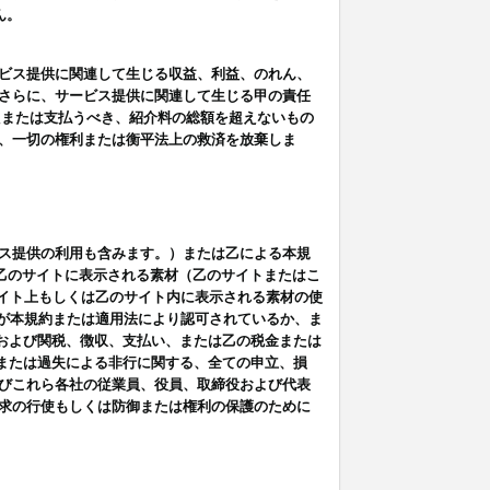
ん。
ビス提供に関連して生じる収益、利益、のれん、
さらに、サービス提供に関連して生じる甲の責任
たまたは支払うべき、紹介料の総額を超えないもの
、一切の権利または衡平法上の救済を放棄しま
ス提供の利用も含みます。）または乙による本規
は乙のサイトに表示される素材（乙のサイトまたはこ
サイト上もしくは乙のサイト内に表示される素材の使
用が本規約または適用法により認可されているか、ま
税金および関税、徴収、支払い、または乙の税金または
意または過失による非行に関する、全ての申立、損
びこれら各社の従業員、役員、取締役および代表
求の行使もしくは防御または権利の保護のために