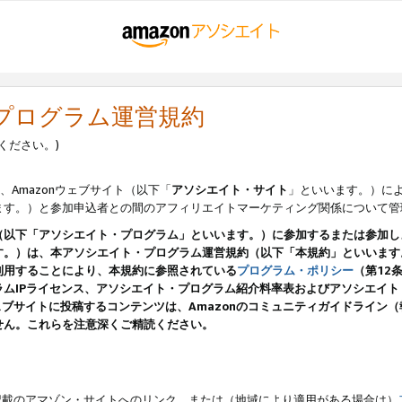
・プログラム運営規約
ください。)
、Amazonウェブサイト（以下「
アソシエイト・サイト
」といいます。）に
ます。）と参加申込者との間のアフィリエイトマーケティング関係について管
（以下「アソシエイト・プログラム」といいます。）に参加するまたは参加し
す。）は、本アソシエイト・プログラム運営規約（以下「本規約」といいます
利用することにより、本規約に参照されている
プログラム・ポリシー
（第12
ムIPライセンス、アソシエイト・プログラム紹介料率表およびアソシエイ
pのウェブサイトに投稿するコンテンツは、Amazonのコミュニティガイドライ
せん。これらを注意深くご精読ください。
載のアマゾン・サイトへのリンク、または（地域により適用がある場合は）