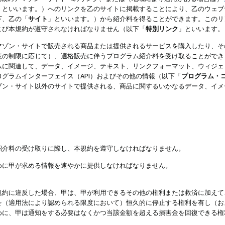
」といいます。）へのリンクを乙のサイトに掲載することにより、乙のウェブ
下、乙の「
サイト
」といいます。）から紹介料を得ることができます。このリ
よび本規約が遵守されなければなりません（以下「
特別リンク
」といいます。
マゾン・サイトで販売される商品または提供されるサービスを購入したり、そ
表の制限に応じて）、適格販売に伴うプログラム紹介料を受け取ることができ
ムに関連して、データ、イメージ、テキスト、リンクフォーマット、ウィジェ
グラムインターフェイス（API）およびその他の情報（以下「
プログラム・
ゾン・サイト以外のサイトで提供される、商品に関するいかなるデータ、イメ
紹介料の受け取りに際し、本規約を遵守しなければなりません。
めに甲が求める情報を速やかに提供しなければなりません。
規約に違反した場合、甲は、甲が利用できるその他の権利または救済に加えて
を（適用法により認められる限度において）恒久的に停止する権利を有し（お
めに、甲は通知をする必要はなくかつ当該金額を超える損害金を回復できる権