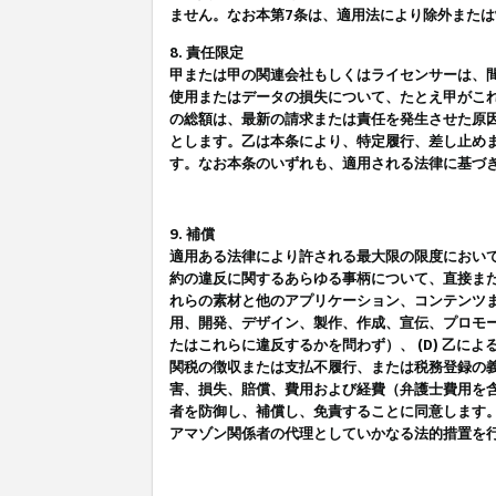
ません。なお本第7条は、適用法により除外また
8. 責任限定
甲または甲の関連会社もしくはライセンサーは、
使用またはデータの損失について、たとえ甲がこ
の総額は、最新の請求または責任を発生させた原
とします。乙は本条により、特定履行、差し止め
す。なお本条のいずれも、適用される法律に基づ
9. 補償
適用ある法律により許される最大限の限度におい
約の違反に関するあらゆる事柄について、直接また
れらの素材と他のアプリケーション、コンテンツま
用、開発、デザイン、製作、作成、宣伝、プロモー
たはこれらに違反するかを問わず）、 (D) 乙に
関税の徴収または支払不履行、または税務登録の義
害、損失、賠償、費用および経費（弁護士費用を
者を防御し、補償し、免責することに同意します
アマゾン関係者の代理としていかなる法的措置を