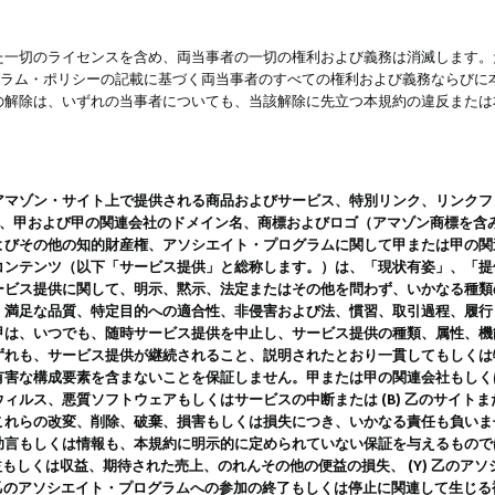
一切のライセンスを含め、両当事者の一切の権利および義務は消滅します。た
ログラム・ポリシーの記載に基づく両当事者のすべての権利および義務ならび
の解除は、いずれの当事者についても、当該解除に先立つ本規約の違反または
ン・サイト上で提供される商品およびサービス、特別リンク、リンクフォーマット、
ツ、甲および甲の関連会社のドメイン名、商標およびロゴ（アマゾン商標を含
よびその他の知的財産権、アソシエイト・プログラムに関して甲または甲の関
コンテンツ（以下「サービス提供」と総称します。）は、「現状有姿」、「提
ービス提供に関して、明示、黙示、法定またはその他を問わず、いかなる種類
、満足な品質、特定目的への適合性、非侵害および法、慣習、取引過程、履行
甲は、いつでも、随時サービス提供を中止し、サービス提供の種類、属性、機
ずれも、サービス提供が継続されること、説明されたとおり一貫してもしくは
害な構成要素を含まないことを保証しません。甲または甲の関連会社もしくはラ
ィルス、悪質ソフトウェアもしくはサービスの中断または (B) 乙のサイト
これらの改変、削除、破棄、損害もしくは損失につき、いかなる責任も負いま
助言もしくは情報も、本規約に明示的に定められていない保証を与えるもので
利益もしくは収益、期待された売上、のれんその他の便益の損失、 (Y) 乙の
) 乙のアソシエイト・プログラムへの参加の終了もしくは停止に関連して生じ