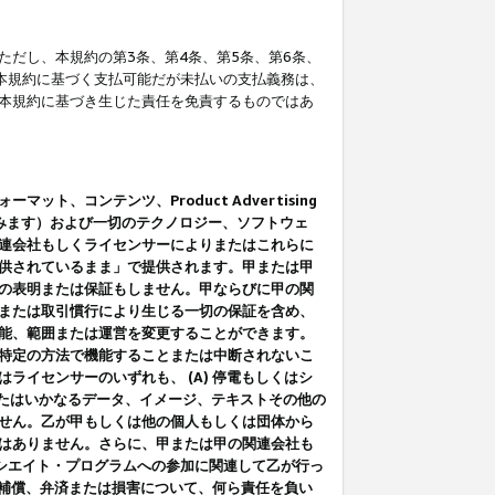
だし、本規約の第3条、第4条、第5条、第6条、
に本規約に基づく支払可能だが未払いの支払義務は、
本規約に基づき生じた責任を免責するものではあ
コンテンツ、Product Advertising
みます）および一切のテクノロジー、ソフトウェ
連会社もしくライセンサーによりまたはこれらに
供されているまま」で提供されます。甲または甲
の表明または保証もしません。甲ならびに甲の関
または取引慣行により生じる一切の保証を含め、
能、範囲または運営を変更することができます。
特定の方法で機能することまたは中断されないこ
イセンサーのいずれも、 (A) 停電もしくはシ
またはいかなるデータ、イメージ、テキストその他の
せん。乙が甲もしくは他の個人もしくは団体から
はありません。さらに、甲または甲の関連会社も
アソシエイト・プログラムへの参加に関連して乙が行っ
る補償、弁済または損害について、何ら責任を負い