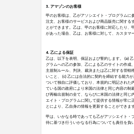
3. アマゾンのお客様
甲のお客様は、乙がアソシエイト・プログラムに
注文、お客様のサービスおよび商品販売に関する
とができます。乙は、甲のお客様に対応したり、
があった場合、乙は、お客様に対して、カスタマ
4. 乙による保証
乙は、以下を表明、保証および誓約します。 (a)
グラムへの乙の参加、乙による乙のサイトの作成
主規制ルール、判決、裁決または乙に対する管轄
いこと、 (c) 乙には合法的に契約を締結する能
ついて独自に評価しており、本規約に明記された内
ている国の政府により米国の法律と同じ内容の制裁
び再輸出規制の全て、ならびに米国の法律と同じ内
エイト・プログラムに関して提供する情報が常に
とにより、乙自身の情報を更新することができま
甲は、いかなる時であっても乙がアソシエイト・
待に基づき行ういかなる行為についても責任を負