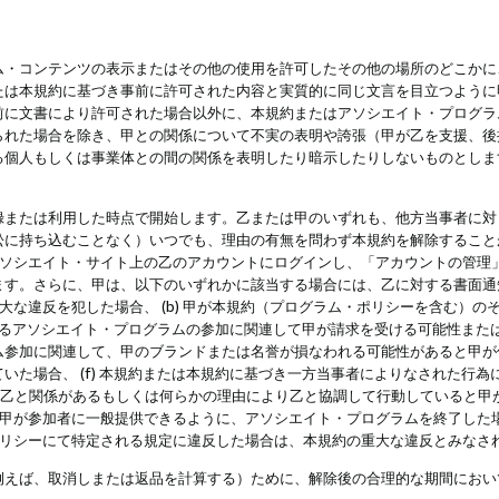
・コンテンツの表示またはその他の使用を許可したその他の場所のどこかに、
たは本規約に基づき事前に許可された内容と実質的に同じ文言を目立つように
前に文書により許可された場合以外に、本規約またはアソシエイト・プログラ
られた場合を除き、甲との関係について不実の表明や誇張（甲が乙を支援、後
る個人もしくは事業体との間の関係を表明したり暗示したりしないものとしま
録または利用した時点で開始します。乙または甲のいずれも、他方当事者に対
訟に持ち込むことなく）いつでも、理由の有無を問わず本規約を解除すること
アソシエイト・サイト上の乙のアカウントにログインし、「アカウントの管理
ます。さらに、甲は、以下のいずれかに該当する場合には、乙に対する書面通
の重大な違反を犯した場合、 (b) 甲が本規約（プログラム・ポリシーを含む）
によるアソシエイト・プログラムの参加に関連して甲が請求を受ける可能性または
参加に関連して、甲のブランドまたは名誉が損なわれる可能性があると甲が信じ
いた場合、 (f) 本規約または本規約に基づき一方当事者によりなされた行
または乙と関係があるもしくは何らかの理由により乙と協調して行動していると
) 甲が参加者に一般提供できるように、アソシエイト・プログラムを終了した
ポリシーにて特定される規定に違反した場合は、本規約の重大な違反とみなさ
例えば、取消しまたは返品を計算する）ために、解除後の合理的な期間におい