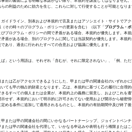
る事前の書面による明確な承諾がない限り、本規約を譲渡してはなりません。
れらの利益のために効力を生じ、これらに対して行使することが可能となりま
、ガイドライン、別表および本規約で言及またはアソシエイト・サイトでアク
版（その時々のプログラム・ポリシーの更新を含む）（以下「
プログラム・ポ
よびプログラム・ポリシーの間で矛盾がある場合、本規約が優先します。本規
で矛盾がある場合、別のプログラムに関しては当該契約が優先します。本規約
意であり、過去に行われたすべての合意および協議に優先します。
えば」という用語は、それぞれ「含むが、それに限定されない」、「例、ただ
供または乙がアクセスできるようにした、甲または甲の関連会社のいずれかに
おいても甲の独占的財産となります。乙は、本規約に基づく乙の履行に合理的
できるすべての個人または企業が、本規約上の義務に留意し、およびこれを遵
開示せず、本規約において明示的に許可されてない使用および開示から秘密情
に定める条件に追加して適用されるものとし、本規約の有効期間中及び終了後
と甲または甲の関連会社の間にいかなるパートナーシップ、ジョイントベンチ
甲または甲の関連会社を代理して、いかなる申込みや表明も行う権限またはこ