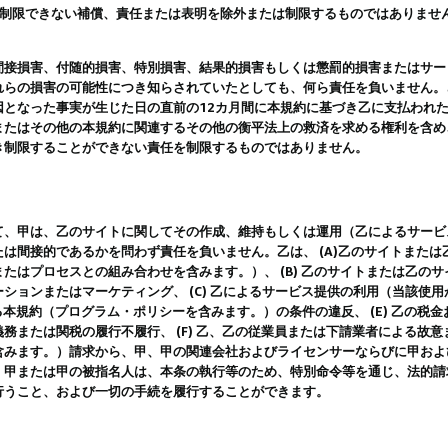
は制限できない補償、責任または表明を除外または制限するものではありませ
間接損害、付随的損害、特別損害、結果的損害もしくは懲罰的損害またはサー
れらの損害の可能性につき知らされていたとしても、何ら責任を負いません。
因となった事実が生じた日の直前の12カ月間に本規約に基づき乙に支払われ
またはその他の本規約に関連するその他の衡平法上の救済を求める権利を含め
き制限することができない責任を制限するものではありません。
て、甲は、乙のサイトに関してその作成、維持もしくは運用（乙によるサービ
は間接的であるかを問わず責任を負いません。乙は、 (A)乙のサイトまた
たはプロセスとの組み合わせを含みます。）、 (B) 乙のサイトまたは乙の
ションまたはマーケティング、 (C) 乙によるサービス提供の利用（当該使
よる本規約（プログラム・ポリシーを含みます。）の条件の違反、 (E) 乙の
務または関税の履行不履行、 (F) 乙、乙の従業員または下請業者による故
含みます。）請求から、甲、甲の関連会社およびライセンサーならびに甲およ
。甲または甲の被指名人は、本条の執行等のため、特別命令等を通じ、法的請
行うこと、および一切の手続を履行することができます。