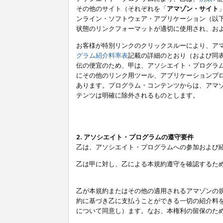
その他のサイト（それぞれを「
アマゾン・サイト
ンライン・ソフトウェア・アプリケーション（以
状態のリンクフォーマットが適切に使用され、お
お客様が特別リンクのクリックスルーにより、ア
グラム紹介料率表
記載の詳細のとおり（および同
伝の便宜のため、甲は、アソシエイト・プログラ
にその他のリンク用ツール、アプリケーションプロ
あります。プログラム・コンテンツからは、アマ
テンツは明確に除外されるものとします。
2. アソシエイト・プログラムの遵守要件
乙は、アソシエイト・プログラムへの参加および
乙は甲に対し、乙による本規約遵守を確認するた
乙が本規約またはその他の適用されるアマゾンの
約に基づき乙に支払うことができる一切の紹介料
について同意し）ます。なお、本権利の留保のた