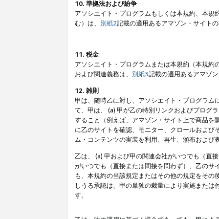
10. 準拠法および紛争
アソシエイト・プログラムもしくは本規約、本規
む）は、
別紙2
記載の適用あるアマゾン・サイトの
11. 税金
アソシエイト・プログラムまたは本規約（本規約
および関連義務は、
別紙3
記載の適用あるアマゾン
12. 雑則
甲は、随時乙に対し、アソシエイト・プログラム
て、甲は、 (a) 甲が乙の特別リンクおよびプ
すること（例えば、アマゾン・サイト上で商品を購
に乙のサイトを確認、モニター、クロールおよびそ
ム・コンテンツの実装を利用、再生、頒布および
乙は、 (a) 甲および甲の関連会社がいつでも（
がいつでも（直接または間接を問わず）、乙のサイ
も、本規約の当該規定またはその他の規定をその後
しうる承認は、甲の単独の裁量により実施または
す。