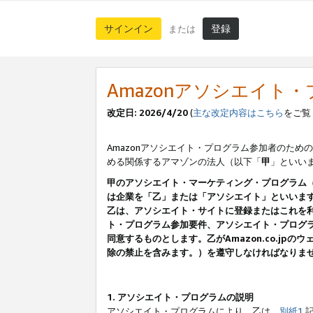
サインイン
登録
または
Amazonアソシエイト
改定日: 2026/4/20
(
主な改定内容はこちら
をご覧
Amazonアソシエイト・プログラム参加者のための
める関係するアマゾンの法人（以下「
甲
」といい
甲のアソシエイト・マーケティング・プログラム
は企業を「乙」または「アソシエイト」といいま
乙は、アソシエイト・サイトに登録またはこれを
ト・プログラム参加要件、アソシエイト・プログラ
同意するものとします。乙がAmazon.co.j
除の禁止を含みます。）を遵守しなければなりま
1. アソシエイト・プログラムの説明
アソシエイト・プログラムにより、乙は、
別紙1
記