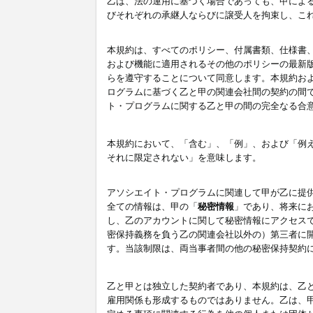
乙は、法の運用に基づく場合であっても、甲によ
びそれぞれの承継人ならびに譲受人を拘束し、こ
本規約は、すべてのポリシー、付属書類、仕様書
および機能に適用されるその他のポリシーの最新
らを遵守することについて同意します。本規約お
ログラムに基づく乙と甲の関連会社間の契約の間
ト・プログラムに関する乙と甲の間の完全なる合
本規約において、「含む」、「例」、および「例
それに限定されない」を意味します。
アソシエイト・プログラムに関連して甲が乙に提
全ての情報は、甲の「
秘密情報
」であり、将来に
し、乙のアカウントに関して秘密情報にアクセス
密保持義務を負う乙の関連会社以外の）第三者に
す。当該制限は、両当事者間の他の秘密保持契約
乙と甲とは独立した契約者であり、本規約は、乙
雇用関係も形成するものではありません。乙は、