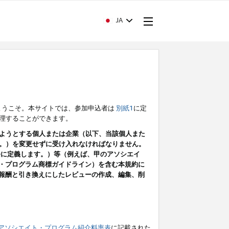
JA
ようこそ。本サイトでは、参加申込者は
別紙1
に定
理することができます。
ようとする個人または企業（以下、当該個人また
。）を変更せずに受け入れなければなりません。
条に定義します。）等（例えば、甲のアソシエイ
ト・プログラム商標ガイドライン）を含む本規約に
ン（報酬と引き換えにしたレビューの作成、編集、削
アソシエイト・プログラム紹介料率表
に記載された