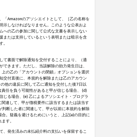
「Amazonのアソシエイトとして、［乙の名称を
明示しなければなりません。このような公表およ
ムへの乙の参加に関して公式な文書を表示しない
援または支持しているという表明または暗示を含
す。
して書面で解除通知を交付することにより、（適
ができます。ただし、当該解除の効力発生日は、
」上の乙の「アカウントの閉鎖」オプションを選択
知交付直後に、本規約を解除または乙のアカウン
のその他の違反に関して乙に通知を交付した後7日以
責任を負う可能性があると甲が信じる場合、 (d)
る場合、(e) 乙によるアソシエイト・プログラ
為に関連して、甲が徴税要件に該当するまたは該当す
甲が判断した者に関連して、甲が以前に本規約を解除
場合。疑義を避けるためにいうと、上記(a)の目的に
れます。
て、発生済みの未払紹介料の支払いを保留するこ