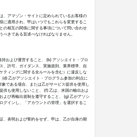
は、アマゾン・サイトに定められているお客様の
様に適用され、甲はいつでもこれらを変更するこ
との相互の関係に関する事項について問い合わせ
うべきである旨述べなければなりません。
持および運営すること、 (b) アソシエイト・プロ
ス、許可、ガイダンス、実施規則、業界標準、自
ケティングに関する全ルールを含む）に違反しな
(d) 乙がアソシエイト・プログラム参加の利点に
裁対象である場合、または乙がサービス提供を使用し
も使用しないこと、 (f) 乙は、米国の輸出およ
び再輸出規制を遵守すること、 (g) 乙がアソシ
ログインし、「アカウントの管理」を選択するこ
証、表明および誓約をせず、甲は、乙が自身の期