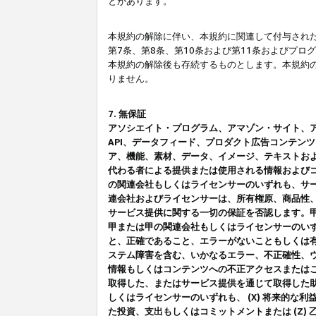
とがあります。
本規約の解除に伴い、本規約に関連して付与された
第7条、第8条、第10条および第11条およびプ
本規約の解除後も存続するものとします。本規約
りません。
7. 無保証
アソシエイト・プログラム、アマゾン・サイト、アマゾ
API、データフィード、プロダクト広告コンテン
ア、機能、素材、データ、イメージ、テキストお
代わる者による提供または使用される情報および
の関連会社もしくはライセンサーのいずれも、サ
連会社およびライセンサーは、所有権原、商品性
サービス提供に関する一切の保証を否認します。
甲または甲の関連会社もしくはライセンサーのい
と、正確であること、エラーがないこともしくは有
ステム障害を含む、いかなるエラー、不正確性、ウ
情報もしくはコンテンツへの不正アクセスまたは
取得した、またはサービス提供を通じて取得した
しくはライセンサーのいずれも、 (X) 将来的な
た投資、支出もしくはコミットメントまたは (Z