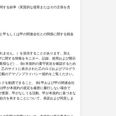
関する紛争（実質的な侵害またはその主張を含
と甲もしくは甲の関連会社との関係に関する税金
られません。）を送信することがあります。加え
ーザに関する情報をモニター、記録、使用および開示
など）、 (b) 本規約の遵守状況を確認するため
て、乙のサイトに表示された乙のロゴおよびプログラ
記載のアマゾンプライバシー規約をご覧ください。
クを勧誘できること、 (b) 甲および甲の関連会社
c)甲が本規約の規定を厳密に履行しない場合で
及び更新、甲がなしうる活動、甲が本規約に基づきな
効力を有することについて、承諾および同意しま