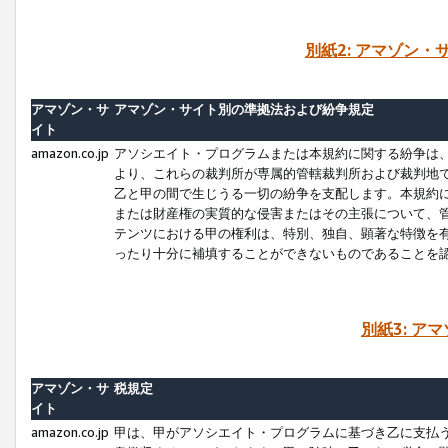
別紙2: アマゾン
アマゾン・サ
アマゾン・サイト別の準拠法および紛争規定
イト
amazon.co.jp
アソシエイト・プログラムまたは本規約に関する紛争は
より、これらの裁判所が専属的管轄裁判所および裁判地
乙と甲の間で生じうる一切の紛争を支配します。本規約
または財産権の実質的な侵害またはその主張について、
テンツにおける甲の権利は、特別、独自、顕著な特徴を
ったり十分に補填することができないものであることを
別紙3: ア
アマゾン・サ
税規定
イト
amazon.co.jp
甲は、甲がアソシエイト・プログラムに基づき乙に支払