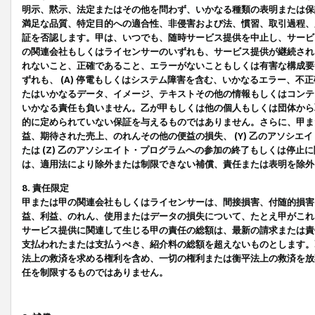
明示、黙示、法定またはその他を問わず、いかなる種類の表明または保
満足な品質、特定目的への適合性、非侵害および法、慣習、取引過程、
証を否認します。甲は、いつでも、随時サービス提供を中止し、サービ
の関連会社もしくはライセンサーのいずれも、サービス提供が継続され
れないこと、正確であること、エラーがないこともしくは有害な構成要
ずれも、 (A) 停電もしくはシステム障害を含む、いかなるエラー、不
たはいかなるデータ、イメージ、テキストその他の情報もしくはコンテ
いかなる責任も負いません。乙が甲もしくは他の個人もしくは団体から
的に定められていない保証を与えるものではありません。さらに、甲また
益、期待された売上、のれんその他の便益の損失、 (Y) 乙のアソシ
たは (Z) 乙のアソシエイト・プログラムへの参加の終了もしくは停
は、適用法により除外または制限できない補償、責任または表明を除外
8. 責任限定
甲または甲の関連会社もしくはライセンサーは、間接損害、付随的損害
益、利益、のれん、使用またはデータの損失について、たとえ甲がこれ
サービス提供に関連して生じる甲の責任の総額は、最新の請求または責
支払われたまたは支払うべき、紹介料の総額を超えないものとします。
法上の救済を求める権利を含め、一切の権利または衡平法上の救済を放
任を制限するものではありません。