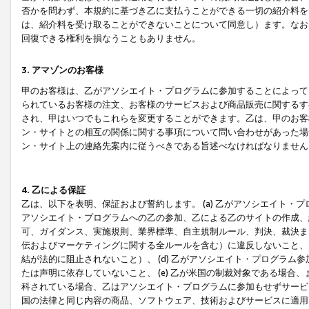
否かを問わず、本規約に基づき乙に支払うことができる一切の紹介料を
は、紹介料を受け取ることができないことについて同意し）ます。なお
回復できる権利を損なうこともありません。
3. アマゾンのお客様
甲のお客様は、乙がアソシエイト・プログラムに参加することによって
られているお客様の注文、お客様のサービスおよび商品販売に関するす
され、甲はいつでもこれらを変更することができます。乙は、甲のお客
ン・サイトとの相互の関係に関する事項について問い合わせがあった場
ン・サイト上の連絡先案内に従うべきである旨述べなければなりません
4. 乙による保証
乙は、以下を表明、保証および誓約します。 (a) 乙がアソシエイト・
アソシエイト・プログラムへの乙の参加、乙による乙のサイトの作成、
可、ガイダンス、実施規則、業界標準、自主規制ルール、判決、裁決ま
伝およびマーケティングに関する全ルールを含む）に違反しないこと、 
結が法的に阻止されないこと）、 (d) 乙がアソシエイト・プログラ
たは声明に依存していないこと、 (e) 乙が米国の制裁対象である場
科されている場合、乙はアソシエイト・プログラムに参加もせずサービス
国の法律と同じ内容の商品、ソフトウェア、技術およびサービスに適用さ