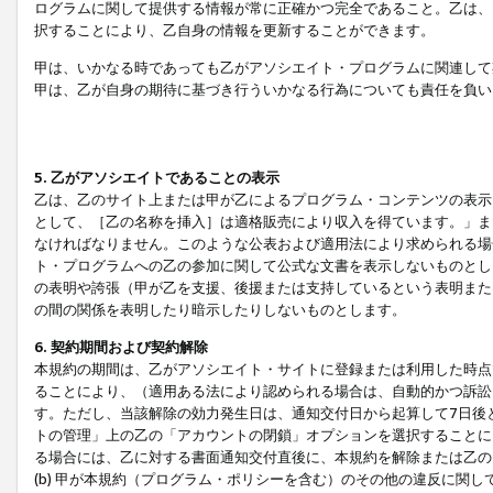
ログラムに関して提供する情報が常に正確かつ完全であること。乙は、
択することにより、乙自身の情報を更新することができます。
甲は、いかなる時であっても乙がアソシエイト・プログラムに関連して
甲は、乙が自身の期待に基づき行ういかなる行為についても責任を負い
5. 乙がアソシエイトであることの表示
乙は、乙のサイト上または甲が乙によるプログラム・コンテンツの表示ま
として、［乙の名称を挿入］は適格販売により収入を得ています。」ま
なければなりません。このような公表および適用法により求められる場
ト・プログラムへの乙の参加に関して公式な文書を表示しないものとし
の表明や誇張（甲が乙を支援、後援または支持しているという表明また
の間の関係を表明したり暗示したりしないものとします。
6. 契約期間および契約解除
本規約の期間は、乙がアソシエイト・サイトに登録または利用した時点
ることにより、（適用ある法により認められる場合は、自動的かつ訴訟
す。ただし、当該解除の効力発生日は、通知交付日から起算して7日後
トの管理」上の乙の「アカウントの閉鎖」オプションを選択することに
る場合には、乙に対する書面通知交付直後に、本規約を解除または乙のア
(b) 甲が本規約（プログラム・ポリシーを含む）のその他の違反に関し