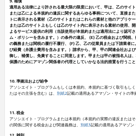
9. 補償
適用ある法律により許される最大限の限度において、甲は、乙のサイト
または乙による本規約の違反に関するあらゆる事柄について、直接または
トに表示される素材（乙のサイトまたはこれらの素材と他のアプリケーシ
または乙のサイト上もしくは乙のサイト内に表示される素材の使用、開発
よるサービス提供の利用（当該使用が本規約または適用法により認可され
ム・ポリシーを含みます。）の条件の違反、 (E) 乙の税金および関
の義務または関税の履行不履行、 (F) 乙、乙の従業員または下請業
び経費（弁護士費用を含みます。）請求から、甲、甲の関連会社および
御し、補償し、免責することに同意します。甲または甲の被指名人は、
保護のためにアマゾン関係者の代理としていかなる法的措置を行うこと
10. 準拠法および紛争
アソシエイト・プログラムもしくは本規約、本規約に基づく取引もしく
たはその主張を含む）は、
別紙2
記載の適用あるアマゾン・サイトの準
11. 税金
アソシエイト・プログラムまたは本規約（本規約の実際の違反またはそ
の関係に関する税金および関連義務は、
別紙3
記載の適用あるアマゾン
12. 雑則