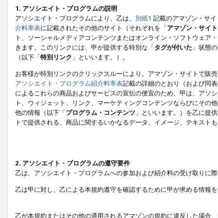
1. アソシエイト・プログラムの説明
アソシエイト・プログラムにより、乙は、
別紙1
記載のアマゾン・サイ
介料率表
に記載されたその他のサイト（それぞれを「
アマゾン・サイト
ト、ソーシャルメディアコンテンツまたはオンライン・ソフトウェア・
きます。このリンクには、甲が提供する特別な「
タグが付いた
」状態の
（以下「
特別リンク
」といいます。）。
お客様が特別リンクのクリックスルーにより、アマゾン・サイトで販売
アソシエイト・プログラム紹介料率表
記載の詳細のとおり（および同表
によるこれらの商品およびサービスの宣伝の便宜のため、甲は、アソシ
ト、ウィジェット、リンク、マーケティングコンテンツならびにその他
他の情報（以下「
プログラム・コンテンツ
」といいます。）を乙に提供
トで提供される、商品に関するいかなるデータ、イメージ、テキストも
2. アソシエイト・プログラムの遵守要件
乙は、アソシエイト・プログラムへの参加および紹介料の受け取りに際
乙は甲に対し、乙による本規約遵守を確認するために甲が求める情報を
乙が本規約またはその他の適用されるアマゾンの規約に違反した場合、