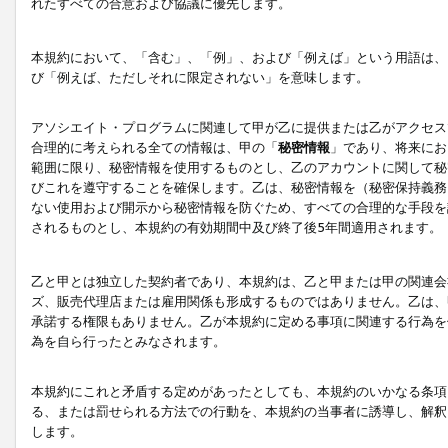
れたすべての合意および協議に優先します。
本規約において、「含む」、「例」、および「例えば」という用語は、
び「例えば、ただしそれに限定されない」を意味します。
アソシエイト・プログラムに関連して甲が乙に提供または乙がアクセス
合理的に考えられる全ての情報は、甲の「
秘密情報
」であり、将来にお
範囲に限り、秘密情報を使用するものとし、乙のアカウントに関して秘
びこれを遵守することを確保します。乙は、秘密情報を（秘密保持義務
ない使用および開示から秘密情報を防ぐため、すべての合理的な手段を
されるものとし、本規約の有効期間中及び終了後5年間適用されます。
乙と甲とは独立した契約者であり、本規約は、乙と甲または甲の関連会
ズ、販売代理店または雇用関係も形成するものではありません。乙は、
承諾する権限もありません。乙が本規約に定める事項に関連する行為を
為を自ら行ったとみなされます。
本規約にこれと矛盾する定めがあったとしても、本規約のいかなる条項
る、または罰せられる方法での行動を、本規約の当事者に誘導し、解釈
します。