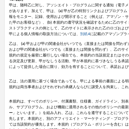
甲は、随時乙に対し、アソシエイト・プログラムに関する通知（電子メ
があります。加えて、甲は、 (a) 甲が乙の特別リンクおよびプログ
報をモニター、記録、使用および開示すること（例えば、アマゾン・サ
た甲のお客様など）、 (b) 本規約の遵守状況を確認するために乙のサイ
ストプラクティスの例として、乙のサイトに表示された乙のロゴおよび
甲による個人情報の取扱方法については、
別紙4
に記載のアマゾンプラ
乙は、 (a) 甲および甲の関連会社がいつでも（直接または間接を問わず
および甲の関連会社がいつでも（直接または間接を問わず）、乙のサイ
規約の規定を厳密に履行しない場合でも、本規約の当該規定またはその他
る決定及び更新、甲がなしうる活動、甲が本規約に基づきなしうる承認
によって提供した場合に限り、効力を有することについて、承諾および
乙は、法の運用に基づく場合であっても、甲による事前の書面による明
規約は両当事者およびそれぞれの承継人ならびに譲受人を拘束し、これ
本規約は、すべてのポリシー、付属書類、仕様書、ガイドライン、別表
ル、サブプログラム、および機能に適用されるその他のポリシーの最新
ー
」といいます。）を組み入れ、乙は、これらを遵守することについて
先します。本規約と、別のアフィリエイト・マーケティング・プログラ
ては当該契約が優先します。本規約（プログラム・ポリシーを含む）は