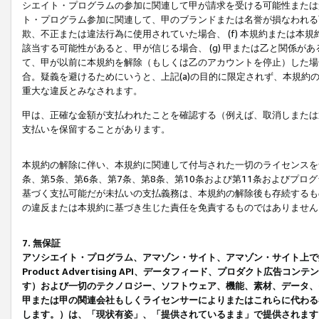
シエイト・プログラムの参加に関連して甲が請求を受ける可能性または責
ト・プログラム参加に関連して、甲のブランドまたは名誉が損なわれる可
欺、不正または違法行為に使用されていた場合、 (f) 本規約または
該当する可能性があると、甲が信じる場合、 (g) 甲または乙と関係
て、甲が以前に本規約を解除（もしくは乙のアカウントを停止）した場合
合。疑義を避けるためにいうと、上記(a)の目的に限定されず、本規約
重大な違反とみなされます。
甲は、正確な金額が支払われたことを確認する（例えば、取消しまたは
支払いを保留することがあります。
本規約の解除に伴い、本規約に関連して付与された一切のライセンスを
条、第5条、第6条、第7条、第8条、第10条および第11条およびプ
基づく支払可能だが未払いの支払義務は、本規約の解除後も存続するも
の違反または本規約に基づき生じた責任を免責するものではありません
7. 無保証
アソシエイト・プログラム、アマゾン・サイト、アマゾン・サイト上で
Product Advertising API、データフィード、プロダクト
す）および一切のテクノロジー、ソフトウェア、機能、素材、データ、
甲または甲の関連会社もしくライセンサーによりまたはこれらに代わる
します。）は、「現状有姿」、「提供されているまま」で提供されます