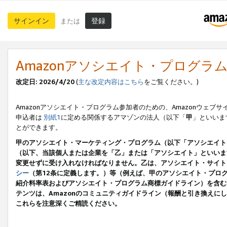
サインイン
登録
または
Amazonアソシエイト・プログラ
改定日: 2026/4/20
(
主な改定内容はこちら
をご覧ください。)
Amazonアソシエイト・プログラム参加者のための、Amazonウェブサ
申込者は
別紙1
に定める関係するアマゾンの法人（以下「
甲
」といいま
とができます。
甲のアソシエイト・マーケティング・プログラム（以下「アソシエイト
（以下、当該個人または企業を「乙」または「アソシエイト」といいま
変更せずに受け入れなければなりません。乙は、アソシエイト・サイト
シー
（第12条に定義します。）等（例えば、甲のアソシエイト・プロ
紹介料率表およびアソシエイト・プログラム商標ガイドライン）を含む本規
テンツは、Amazonのコミュニティガイドライン（報酬と引き換え
これらを注意深くご精読ください。