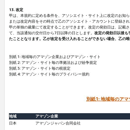
13. 改定
甲は、本規約に定める条件を、アソシエイト・サイト上に改定のお知ら
または改定内容をその時点で乙のアソシエイト・アカウントに登録され
甲の単独の裁量にて改定することができます。改定の発効日は、記載さ
て、当該通知の交付日から7日以降の日とします。
改定の発効日以後も
たこととなります。乙が改定を受け入れることができない場合、乙の唯
別紙 1: 地域毎のアマゾン企業およびアマゾン・サイト
別紙 2: アマゾン・サイト毎の準拠法および紛争規定
別紙 3: アマゾン・サイト毎の税規定
別紙 4: アマゾン・サイト毎のプライバシー規約
別紙1: 地域毎のア
地域
アマゾン企業
日本
アマゾンジャパン合同会社