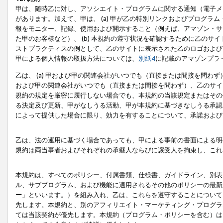
甲は、随時乙に対し、アソシエイト・プログラムに関する通知（電子メ
があります。加えて、甲は、 (a) 甲が乙の特別リンクおよびプログ
報をモニター、記録、使用および開示すること（例えば、アマゾン・サ
た甲のお客様など）、 (b) 本規約の遵守状況を確認するために乙のサイ
ストプラクティスの例として、乙のサイトに表示された乙のロゴおよび
甲による個人情報の取扱方法については、
別紙4
に記載のアマゾンプラ
乙は、 (a) 甲および甲の関連会社がいつでも（直接または間接を問わず
および甲の関連会社がいつでも（直接または間接を問わず）、乙のサイ
規約の規定を厳密に履行しない場合でも、本規約の当該規定またはその他
る決定及び更新、甲がなしうる活動、甲が本規約に基づきなしうる承認
によって提供した場合に限り、効力を有することについて、承諾および
乙は、法の運用に基づく場合であっても、甲による事前の書面による明
規約は両当事者およびそれぞれの承継人ならびに譲受人を拘束し、これ
本規約は、すべてのポリシー、付属書類、仕様書、ガイドライン、別表
ル、サブプログラム、および機能に適用されるその他のポリシーの最新
ー
」といいます。）を組み入れ、乙は、これらを遵守することについて
先します。本規約と、別のアフィリエイト・マーケティング・プログラ
ては当該契約が優先します。本規約（プログラム・ポリシーを含む）は