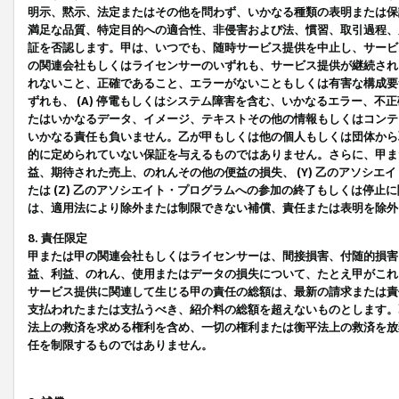
明示、黙示、法定またはその他を問わず、いかなる種類の表明または保
満足な品質、特定目的への適合性、非侵害および法、慣習、取引過程、
証を否認します。甲は、いつでも、随時サービス提供を中止し、サービ
の関連会社もしくはライセンサーのいずれも、サービス提供が継続され
れないこと、正確であること、エラーがないこともしくは有害な構成要
ずれも、 (A) 停電もしくはシステム障害を含む、いかなるエラー、不
たはいかなるデータ、イメージ、テキストその他の情報もしくはコンテ
いかなる責任も負いません。乙が甲もしくは他の個人もしくは団体から
的に定められていない保証を与えるものではありません。さらに、甲また
益、期待された売上、のれんその他の便益の損失、 (Y) 乙のアソシ
たは (Z) 乙のアソシエイト・プログラムへの参加の終了もしくは停
は、適用法により除外または制限できない補償、責任または表明を除外
8. 責任限定
甲または甲の関連会社もしくはライセンサーは、間接損害、付随的損害
益、利益、のれん、使用またはデータの損失について、たとえ甲がこれ
サービス提供に関連して生じる甲の責任の総額は、最新の請求または責
支払われたまたは支払うべき、紹介料の総額を超えないものとします。
法上の救済を求める権利を含め、一切の権利または衡平法上の救済を放
任を制限するものではありません。