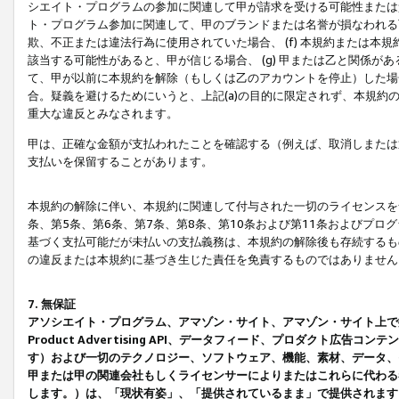
シエイト・プログラムの参加に関連して甲が請求を受ける可能性または責
ト・プログラム参加に関連して、甲のブランドまたは名誉が損なわれる可
欺、不正または違法行為に使用されていた場合、 (f) 本規約または
該当する可能性があると、甲が信じる場合、 (g) 甲または乙と関係
て、甲が以前に本規約を解除（もしくは乙のアカウントを停止）した場合
合。疑義を避けるためにいうと、上記(a)の目的に限定されず、本規約
重大な違反とみなされます。
甲は、正確な金額が支払われたことを確認する（例えば、取消しまたは
支払いを保留することがあります。
本規約の解除に伴い、本規約に関連して付与された一切のライセンスを
条、第5条、第6条、第7条、第8条、第10条および第11条およびプ
基づく支払可能だが未払いの支払義務は、本規約の解除後も存続するも
の違反または本規約に基づき生じた責任を免責するものではありません
7. 無保証
アソシエイト・プログラム、アマゾン・サイト、アマゾン・サイト上で
Product Advertising API、データフィード、プロダクト
す）および一切のテクノロジー、ソフトウェア、機能、素材、データ、
甲または甲の関連会社もしくライセンサーによりまたはこれらに代わる
します。）は、「現状有姿」、「提供されているまま」で提供されます