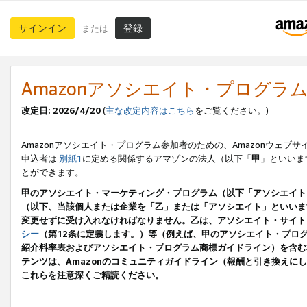
サインイン
登録
または
Amazonアソシエイト・プログラ
改定日: 2026/4/20
(
主な改定内容はこちら
をご覧ください。)
Amazonアソシエイト・プログラム参加者のための、Amazonウェブサ
申込者は
別紙1
に定める関係するアマゾンの法人（以下「
甲
」といいま
とができます。
甲のアソシエイト・マーケティング・プログラム（以下「アソシエイト
（以下、当該個人または企業を「乙」または「アソシエイト」といいま
変更せずに受け入れなければなりません。乙は、アソシエイト・サイト
シー
（第12条に定義します。）等（例えば、甲のアソシエイト・プロ
紹介料率表およびアソシエイト・プログラム商標ガイドライン）を含む本規
テンツは、Amazonのコミュニティガイドライン（報酬と引き換え
これらを注意深くご精読ください。