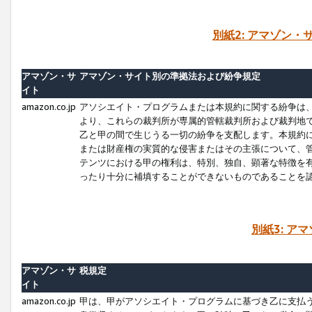
別紙2: アマゾン
アマゾン・サ
アマゾン・サイト別の準拠法および紛争規定
イト
amazon.co.jp
アソシエイト・プログラムまたは本規約に関する紛争は
より、これらの裁判所が専属的管轄裁判所および裁判地
乙と甲の間で生じうる一切の紛争を支配します。本規約
または財産権の実質的な侵害またはその主張について、
テンツにおける甲の権利は、特別、独自、顕著な特徴を
ったり十分に補填することができないものであることを
別紙3: ア
アマゾン・サ
税規定
イト
amazon.co.jp
甲は、甲がアソシエイト・プログラムに基づき乙に支払