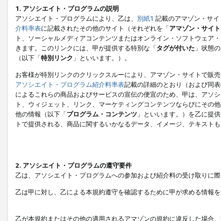
1. アソシエイト・プログラムの説明
アソシエイト・プログラムにより、乙は、
別紙1
記載のアマゾン・サイ
介料率表
に記載されたその他のサイト（それぞれを「
アマゾン・サイト
ト、ソーシャルメディアコンテンツまたはオンライン・ソフトウェア・
きます。このリンクには、甲が提供する特別な「
タグが付いた
」状態の
（以下「
特別リンク
」といいます。）。
お客様が特別リンクのクリックスルーにより、アマゾン・サイトで販売
アソシエイト・プログラム紹介料率表
記載の詳細のとおり（および同表
によるこれらの商品およびサービスの宣伝の便宜のため、甲は、アソシ
ト、ウィジェット、リンク、マーケティングコンテンツならびにその他
他の情報（以下「
プログラム・コンテンツ
」といいます。）を乙に提供
トで提供される、商品に関するいかなるデータ、イメージ、テキストも
2. アソシエイト・プログラムの遵守要件
乙は、アソシエイト・プログラムへの参加および紹介料の受け取りに際
乙は甲に対し、乙による本規約遵守を確認するために甲が求める情報を
乙が本規約またはその他の適用されるアマゾンの規約に違反した場合、