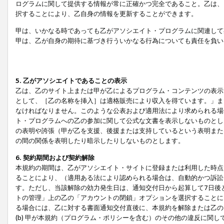
ログラムに関して提供する情報が常に正確かつ完全であること。乙は、
択することにより、乙自身の情報を更新することができます。
甲は、いかなる時であっても乙がアソシエイト・プログラムに関連して
甲は、乙が自身の期待に基づき行ういかなる行為についても責任を負い
5. 乙がアソシエイトであることの表示
乙は、乙のサイト上または甲が乙によるプログラム・コンテンツの表示ま
として、［乙の名称を挿入］は適格販売により収入を得ています。」ま
なければなりません。このような公表および適用法により求められる場
ト・プログラムへの乙の参加に関して公式な文書を表示しないものとし
の表明や誇張（甲が乙を支援、後援または支持しているという表明また
の間の関係を表明したり暗示したりしないものとします。
6. 契約期間および契約解除
本規約の期間は、乙がアソシエイト・サイトに登録または利用した時点
ることにより、（適用ある法により認められる場合は、自動的かつ訴訟
す。ただし、当該解除の効力発生日は、通知交付日から起算して7日後
トの管理」上の乙の「アカウントの閉鎖」オプションを選択することに
る場合には、乙に対する書面通知交付直後に、本規約を解除または乙のア
(b) 甲が本規約（プログラム・ポリシーを含む）のその他の違反に関し