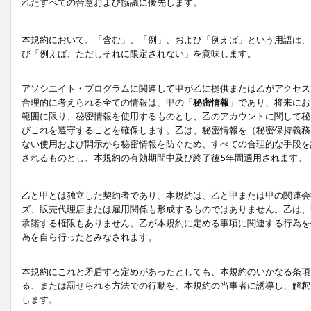
れたすべての合意および協議に優先します。
本規約において、「含む」、「例」、および「例えば」という用語は、
び「例えば、ただしそれに限定されない」を意味します。
アソシエイト・プログラムに関連して甲が乙に提供または乙がアクセス
合理的に考えられる全ての情報は、甲の「
秘密情報
」であり、将来にお
範囲に限り、秘密情報を使用するものとし、乙のアカウントに関して秘
びこれを遵守することを確保します。乙は、秘密情報を（秘密保持義務
ない使用および開示から秘密情報を防ぐため、すべての合理的な手段を
されるものとし、本規約の有効期間中及び終了後5年間適用されます。
乙と甲とは独立した契約者であり、本規約は、乙と甲または甲の関連会
ズ、販売代理店または雇用関係も形成するものではありません。乙は、
承諾する権限もありません。乙が本規約に定める事項に関連する行為を
為を自ら行ったとみなされます。
本規約にこれと矛盾する定めがあったとしても、本規約のいかなる条項
る、または罰せられる方法での行動を、本規約の当事者に誘導し、解釈
します。