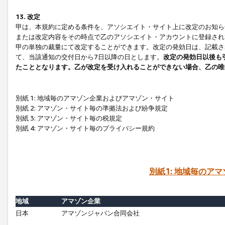
13. 改定
甲は、本規約に定める条件を、アソシエイト・サイト上に改定のお知ら
または改定内容をその時点で乙のアソシエイト・アカウントに登録され
甲の単独の裁量にて改定することができます。改定の発効日は、記載さ
て、当該通知の交付日から7日以降の日とします。
改定の発効日以後も
たこととなります。乙が改定を受け入れることができない場合、乙の唯
別紙 1: 地域毎のアマゾン企業およびアマゾン・サイト
別紙 2: アマゾン・サイト毎の準拠法および紛争規定
別紙 3: アマゾン・サイト毎の税規定
別紙 4: アマゾン・サイト毎のプライバシー規約
別紙1: 地域毎のア
地域
アマゾン企業
日本
アマゾンジャパン合同会社