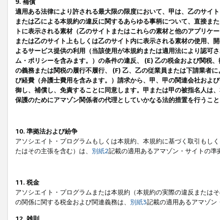
9. 補償
適用ある法律により許される最大限の限度において、甲は、乙のサイト
または乙による本規約の違反に関するあらゆる事柄について、直接または
トに表示される素材（乙のサイトまたはこれらの素材と他のアプリケーシ
または乙のサイト上もしくは乙のサイト内に表示される素材の使用、開発
よるサービス提供の利用（当該使用が本規約または適用法により認可され
ム・ポリシーを含みます。）の条件の違反、 (E) 乙の税金および関
の義務または関税の履行不履行、 (F) 乙、乙の従業員または下請業
び経費（弁護士費用を含みます。）請求から、甲、甲の関連会社および
御し、補償し、免責することに同意します。甲または甲の被指名人は、
保護のためにアマゾン関係者の代理としていかなる法的措置を行うこと
10. 準拠法および紛争
アソシエイト・プログラムもしくは本規約、本規約に基づく取引もしく
たはその主張を含む）は、
別紙2
記載の適用あるアマゾン・サイトの準
11. 税金
アソシエイト・プログラムまたは本規約（本規約の実際の違反またはそ
の関係に関する税金および関連義務は、
別紙3
記載の適用あるアマゾン
12. 雑則