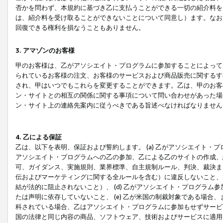
否かを問わず、本規約に基づき乙に支払うことができる一切の紹介料を
は、紹介料を受け取ることができないことについて同意し）ます。なお
回復できる権利を損なうこともありません。
3. アマゾンのお客様
甲のお客様は、乙がアソシエイト・プログラムに参加することによって
られているお客様の注文、お客様のサービスおよび商品販売に関するす
され、甲はいつでもこれらを変更することができます。乙は、甲のお客
ン・サイトとの相互の関係に関する事項について問い合わせがあった場
ン・サイト上の連絡先案内に従うべきである旨述べなければなりません
4. 乙による保証
乙は、以下を表明、保証および誓約します。 (a) 乙がアソシエイト・
アソシエイト・プログラムへの乙の参加、乙による乙のサイトの作成、
可、ガイダンス、実施規則、業界標準、自主規制ルール、判決、裁決ま
伝およびマーケティングに関する全ルールを含む）に違反しないこと、 
結が法的に阻止されないこと）、 (d) 乙がアソシエイト・プログラ
たは声明に依存していないこと、 (e) 乙が米国の制裁対象である場
科されている場合、乙はアソシエイト・プログラムに参加もせずサービス
国の法律と同じ内容の商品、ソフトウェア、技術およびサービスに適用さ