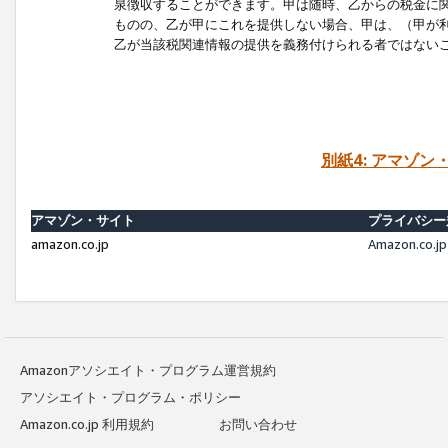
泉徴収することができます。甲は随時、乙からの税金に
ものの、乙が甲にこれを提供しない場合、甲は、（甲が
乙が当該税関連情報の提供を義務付けられる者ではない
別紙4: アマゾ
アマゾン・サイト
プライバシー
amazon.co.jp
Amazon.c
Amazonアソシエイト・プログラム運営規約
アソシエイト・プログラム・ポリシー
Amazon.co.jp 利用規約
お問い合わせ