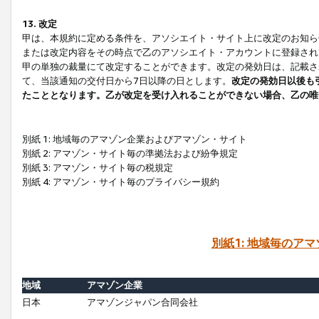
13. 改定
甲は、本規約に定める条件を、アソシエイト・サイト上に改定のお知ら
または改定内容をその時点で乙のアソシエイト・アカウントに登録され
甲の単独の裁量にて改定することができます。改定の発効日は、記載さ
て、当該通知の交付日から7日以降の日とします。
改定の発効日以後も
たこととなります。乙が改定を受け入れることができない場合、乙の唯
別紙 1: 地域毎のアマゾン企業およびアマゾン・サイト
別紙 2: アマゾン・サイト毎の準拠法および紛争規定
別紙 3: アマゾン・サイト毎の税規定
別紙 4: アマゾン・サイト毎のプライバシー規約
別紙1: 地域毎のア
地域
アマゾン企業
日本
アマゾンジャパン合同会社