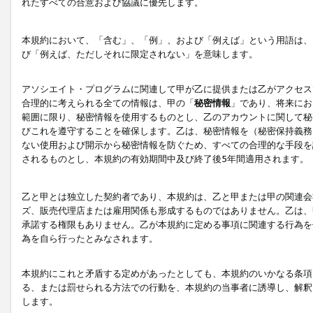
れたすべての合意および協議に優先します。
本規約において、「含む」、「例」、および「例えば」という用語は、
び「例えば、ただしそれに限定されない」を意味します。
アソシエイト・プログラムに関連して甲が乙に提供または乙がアクセス
合理的に考えられる全ての情報は、甲の「
秘密情報
」であり、将来にお
範囲に限り、秘密情報を使用するものとし、乙のアカウントに関して秘
びこれを遵守することを確保します。乙は、秘密情報を（秘密保持義務
ない使用および開示から秘密情報を防ぐため、すべての合理的な手段を
されるものとし、本規約の有効期間中及び終了後5年間適用されます。
乙と甲とは独立した契約者であり、本規約は、乙と甲または甲の関連会
ズ、販売代理店または雇用関係も形成するものではありません。乙は、
承諾する権限もありません。乙が本規約に定める事項に関連する行為を
為を自ら行ったとみなされます。
本規約にこれと矛盾する定めがあったとしても、本規約のいかなる条項
る、または罰せられる方法での行動を、本規約の当事者に誘導し、解釈
します。