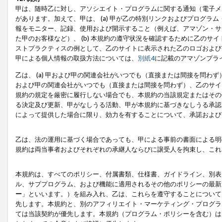
甲は、随時乙に対し、アソシエイト・プログラムに関する通知（電子メ
があります。加えて、甲は、 (a) 甲が乙の特別リンクおよびプログ
報をモニター、記録、使用および開示すること（例えば、アマゾン・サ
た甲のお客様など）、 (b) 本規約の遵守状況を確認するために乙のサイ
ストプラクティスの例として、乙のサイトに表示された乙のロゴおよび
甲による個人情報の取扱方法については、
別紙4
に記載のアマゾンプラ
乙は、 (a) 甲および甲の関連会社がいつでも（直接または間接を問わず
および甲の関連会社がいつでも（直接または間接を問わず）、乙のサイ
規約の規定を厳密に履行しない場合でも、本規約の当該規定またはその他
る決定及び更新、甲がなしうる活動、甲が本規約に基づきなしうる承認
によって提供した場合に限り、効力を有することについて、承諾および
乙は、法の運用に基づく場合であっても、甲による事前の書面による明
規約は両当事者およびそれぞれの承継人ならびに譲受人を拘束し、これ
本規約は、すべてのポリシー、付属書類、仕様書、ガイドライン、別表
ル、サブプログラム、および機能に適用されるその他のポリシーの最新
ー
」といいます。）を組み入れ、乙は、これらを遵守することについて
先します。本規約と、別のアフィリエイト・マーケティング・プログラ
ては当該契約が優先します。本規約（プログラム・ポリシーを含む）は