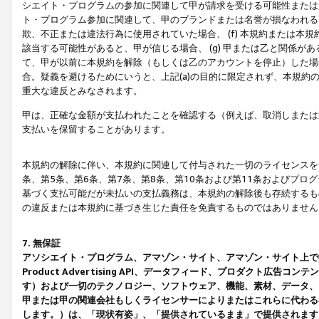
シエイト・プログラムの参加に関連して甲が請求を受ける可能性または責
ト・プログラム参加に関連して、甲のブランドまたは名誉が損なわれる可
欺、不正または違法行為に使用されていた場合、 (f) 本規約または
該当する可能性があると、甲が信じる場合、 (g) 甲または乙と関係
て、甲が以前に本規約を解除（もしくは乙のアカウントを停止）した場合
合。疑義を避けるためにいうと、上記(a)の目的に限定されず、本規約
重大な違反とみなされます。
甲は、正確な金額が支払われたことを確認する（例えば、取消しまたは
支払いを保留することがあります。
本規約の解除に伴い、本規約に関連して付与された一切のライセンスを
条、第5条、第6条、第7条、第8条、第10条および第11条およびプ
基づく支払可能だが未払いの支払義務は、本規約の解除後も存続するも
の違反または本規約に基づき生じた責任を免責するものではありません
7. 無保証
アソシエイト・プログラム、アマゾン・サイト、アマゾン・サイト上で
Product Advertising API、データフィード、プロダクト
す）および一切のテクノロジー、ソフトウェア、機能、素材、データ、
甲または甲の関連会社もしくライセンサーによりまたはこれらに代わる
します。）は、「現状有姿」、「提供されているまま」で提供されます