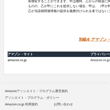
泉徴収することができます。甲は随時、乙からの税金に
ものの、乙が甲にこれを提供しない場合、甲は、（甲が
乙が当該税関連情報の提供を義務付けられる者ではない
別紙4: アマゾ
アマゾン・サイト
プライバシー
amazon.co.jp
Amazon.c
Amazonアソシエイト・プログラム運営規約
アソシエイト・プログラム・ポリシー
Amazon.co.jp 利用規約
お問い合わせ