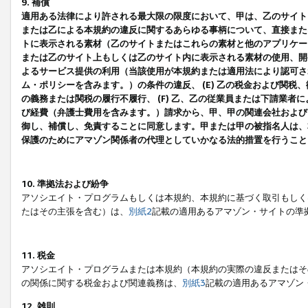
9. 補償
適用ある法律により許される最大限の限度において、甲は、乙のサイト
または乙による本規約の違反に関するあらゆる事柄について、直接または
トに表示される素材（乙のサイトまたはこれらの素材と他のアプリケーシ
または乙のサイト上もしくは乙のサイト内に表示される素材の使用、開発
よるサービス提供の利用（当該使用が本規約または適用法により認可され
ム・ポリシーを含みます。）の条件の違反、 (E) 乙の税金および関
の義務または関税の履行不履行、 (F) 乙、乙の従業員または下請業
び経費（弁護士費用を含みます。）請求から、甲、甲の関連会社および
御し、補償し、免責することに同意します。甲または甲の被指名人は、
保護のためにアマゾン関係者の代理としていかなる法的措置を行うこと
10. 準拠法および紛争
アソシエイト・プログラムもしくは本規約、本規約に基づく取引もしく
たはその主張を含む）は、
別紙2
記載の適用あるアマゾン・サイトの準
11. 税金
アソシエイト・プログラムまたは本規約（本規約の実際の違反またはそ
の関係に関する税金および関連義務は、
別紙3
記載の適用あるアマゾン
12. 雑則