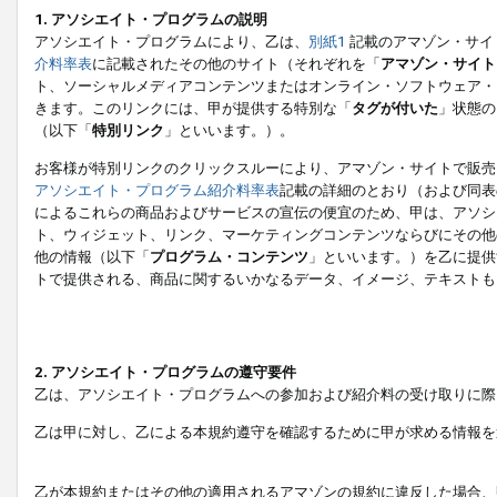
1. アソシエイト・プログラムの説明
アソシエイト・プログラムにより、乙は、
別紙1
記載のアマゾン・サイ
介料率表
に記載されたその他のサイト（それぞれを「
アマゾン・サイト
ト、ソーシャルメディアコンテンツまたはオンライン・ソフトウェア・
きます。このリンクには、甲が提供する特別な「
タグが付いた
」状態の
（以下「
特別リンク
」といいます。）。
お客様が特別リンクのクリックスルーにより、アマゾン・サイトで販売
アソシエイト・プログラム紹介料率表
記載の詳細のとおり（および同表
によるこれらの商品およびサービスの宣伝の便宜のため、甲は、アソシ
ト、ウィジェット、リンク、マーケティングコンテンツならびにその他
他の情報（以下「
プログラム・コンテンツ
」といいます。）を乙に提供
トで提供される、商品に関するいかなるデータ、イメージ、テキストも
2. アソシエイト・プログラムの遵守要件
乙は、アソシエイト・プログラムへの参加および紹介料の受け取りに際
乙は甲に対し、乙による本規約遵守を確認するために甲が求める情報を
乙が本規約またはその他の適用されるアマゾンの規約に違反した場合、