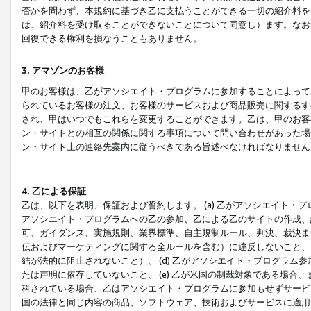
否かを問わず、本規約に基づき乙に支払うことができる一切の紹介料を
は、紹介料を受け取ることができないことについて同意し）ます。なお
回復できる権利を損なうこともありません。
3. アマゾンのお客様
甲のお客様は、乙がアソシエイト・プログラムに参加することによって
られているお客様の注文、お客様のサービスおよび商品販売に関するす
され、甲はいつでもこれらを変更することができます。乙は、甲のお客
ン・サイトとの相互の関係に関する事項について問い合わせがあった場
ン・サイト上の連絡先案内に従うべきである旨述べなければなりません
4. 乙による保証
乙は、以下を表明、保証および誓約します。 (a) 乙がアソシエイト・
アソシエイト・プログラムへの乙の参加、乙による乙のサイトの作成、
可、ガイダンス、実施規則、業界標準、自主規制ルール、判決、裁決ま
伝およびマーケティングに関する全ルールを含む）に違反しないこと、 
結が法的に阻止されないこと）、 (d) 乙がアソシエイト・プログラ
たは声明に依存していないこと、 (e) 乙が米国の制裁対象である場
科されている場合、乙はアソシエイト・プログラムに参加もせずサービス
国の法律と同じ内容の商品、ソフトウェア、技術およびサービスに適用さ