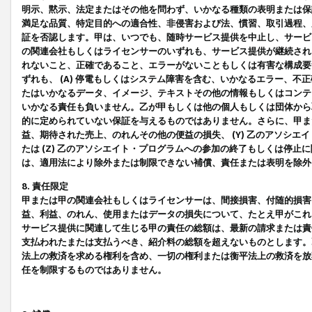
明示、黙示、法定またはその他を問わず、いかなる種類の表明または保
満足な品質、特定目的への適合性、非侵害および法、慣習、取引過程、
証を否認します。甲は、いつでも、随時サービス提供を中止し、サービ
の関連会社もしくはライセンサーのいずれも、サービス提供が継続され
れないこと、正確であること、エラーがないこともしくは有害な構成要
ずれも、 (A) 停電もしくはシステム障害を含む、いかなるエラー、不
たはいかなるデータ、イメージ、テキストその他の情報もしくはコンテ
いかなる責任も負いません。乙が甲もしくは他の個人もしくは団体から
的に定められていない保証を与えるものではありません。さらに、甲また
益、期待された売上、のれんその他の便益の損失、 (Y) 乙のアソシ
たは (Z) 乙のアソシエイト・プログラムへの参加の終了もしくは停
は、適用法により除外または制限できない補償、責任または表明を除外
8. 責任限定
甲または甲の関連会社もしくはライセンサーは、間接損害、付随的損害
益、利益、のれん、使用またはデータの損失について、たとえ甲がこれ
サービス提供に関連して生じる甲の責任の総額は、最新の請求または責
支払われたまたは支払うべき、紹介料の総額を超えないものとします。
法上の救済を求める権利を含め、一切の権利または衡平法上の救済を放
任を制限するものではありません。