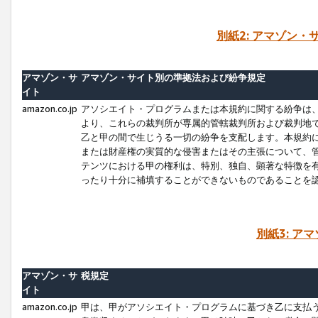
別紙2: アマゾン
アマゾン・サ
アマゾン・サイト別の準拠法および紛争規定
イト
amazon.co.jp
アソシエイト・プログラムまたは本規約に関する紛争は
より、これらの裁判所が専属的管轄裁判所および裁判地
乙と甲の間で生じうる一切の紛争を支配します。本規約
または財産権の実質的な侵害またはその主張について、
テンツにおける甲の権利は、特別、独自、顕著な特徴を
ったり十分に補填することができないものであることを
別紙3: ア
アマゾン・サ
税規定
イト
amazon.co.jp
甲は、甲がアソシエイト・プログラムに基づき乙に支払