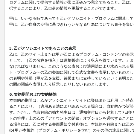
ログラムに関して提供する情報が常に正確かつ完全であること。乙は、
択することにより、乙自身の情報を更新することができます。
甲は、いかなる時であっても乙がアソシエイト・プログラムに関連して
甲は、乙が自身の期待に基づき行ういかなる行為についても責任を負い
5. 乙がアソシエイトであることの表示
乙は、乙のサイト上または甲が乙によるプログラム・コンテンツの表示ま
として、［乙の名称を挿入］は適格販売により収入を得ています。」ま
なければなりません。このような公表および適用法により求められる場
ト・プログラムへの乙の参加に関して公式な文書を表示しないものとし
の表明や誇張（甲が乙を支援、後援または支持しているという表明また
の間の関係を表明したり暗示したりしないものとします。
6. 契約期間および契約解除
本規約の期間は、乙がアソシエイト・サイトに登録または利用した時点
ることにより、（適用ある法により認められる場合は、自動的かつ訴訟
す。ただし、当該解除の効力発生日は、通知交付日から起算して7日後
トの管理」上の乙の「アカウントの閉鎖」オプションを選択することに
る場合には、乙に対する書面通知交付直後に、本規約を解除または乙のア
(b) 甲が本規約（プログラム・ポリシーを含む）のその他の違反に関し