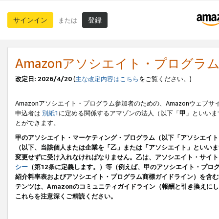
サインイン
登録
または
Amazonアソシエイト・プログラ
改定日: 2026/4/20
(
主な改定内容はこちら
をご覧ください。)
Amazonアソシエイト・プログラム参加者のための、Amazonウェブサ
申込者は
別紙1
に定める関係するアマゾンの法人（以下「
甲
」といいま
とができます。
甲のアソシエイト・マーケティング・プログラム（以下「アソシエイト
（以下、当該個人または企業を「乙」または「アソシエイト」といいま
変更せずに受け入れなければなりません。乙は、アソシエイト・サイト
シー
（第12条に定義します。）等（例えば、甲のアソシエイト・プロ
紹介料率表およびアソシエイト・プログラム商標ガイドライン）を含む本規
テンツは、Amazonのコミュニティガイドライン（報酬と引き換え
これらを注意深くご精読ください。