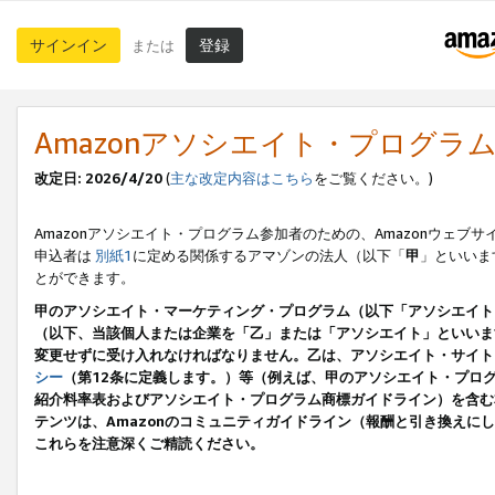
サインイン
登録
または
Amazonアソシエイト・プログラ
改定日: 2026/4/20
(
主な改定内容はこちら
をご覧ください。)
Amazonアソシエイト・プログラム参加者のための、Amazonウェブサ
申込者は
別紙1
に定める関係するアマゾンの法人（以下「
甲
」といいま
とができます。
甲のアソシエイト・マーケティング・プログラム（以下「アソシエイト
（以下、当該個人または企業を「乙」または「アソシエイト」といいま
変更せずに受け入れなければなりません。乙は、アソシエイト・サイト
シー
（第12条に定義します。）等（例えば、甲のアソシエイト・プロ
紹介料率表およびアソシエイト・プログラム商標ガイドライン）を含む本規
テンツは、Amazonのコミュニティガイドライン（報酬と引き換え
これらを注意深くご精読ください。