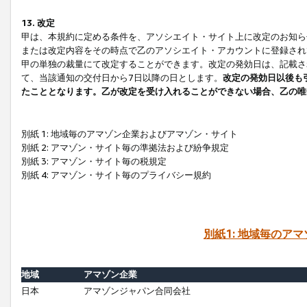
13. 改定
甲は、本規約に定める条件を、アソシエイト・サイト上に改定のお知ら
または改定内容をその時点で乙のアソシエイト・アカウントに登録され
甲の単独の裁量にて改定することができます。改定の発効日は、記載さ
て、当該通知の交付日から7日以降の日とします。
改定の発効日以後も
たこととなります。乙が改定を受け入れることができない場合、乙の唯
別紙 1: 地域毎のアマゾン企業およびアマゾン・サイト
別紙 2: アマゾン・サイト毎の準拠法および紛争規定
別紙 3: アマゾン・サイト毎の税規定
別紙 4: アマゾン・サイト毎のプライバシー規約
別紙1: 地域毎のア
地域
アマゾン企業
日本
アマゾンジャパン合同会社