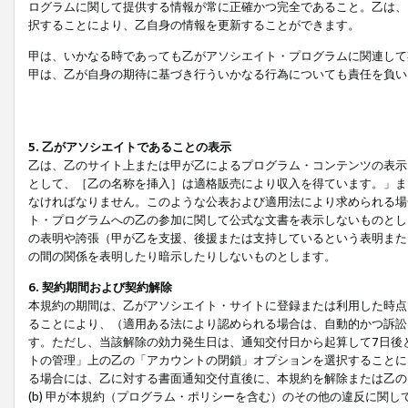
ログラムに関して提供する情報が常に正確かつ完全であること。乙は、
択することにより、乙自身の情報を更新することができます。
甲は、いかなる時であっても乙がアソシエイト・プログラムに関連して
甲は、乙が自身の期待に基づき行ういかなる行為についても責任を負い
5. 乙がアソシエイトであることの表示
乙は、乙のサイト上または甲が乙によるプログラム・コンテンツの表示ま
として、［乙の名称を挿入］は適格販売により収入を得ています。」ま
なければなりません。このような公表および適用法により求められる場
ト・プログラムへの乙の参加に関して公式な文書を表示しないものとし
の表明や誇張（甲が乙を支援、後援または支持しているという表明また
の間の関係を表明したり暗示したりしないものとします。
6. 契約期間および契約解除
本規約の期間は、乙がアソシエイト・サイトに登録または利用した時点
ることにより、（適用ある法により認められる場合は、自動的かつ訴訟
す。ただし、当該解除の効力発生日は、通知交付日から起算して7日後
トの管理」上の乙の「アカウントの閉鎖」オプションを選択することに
る場合には、乙に対する書面通知交付直後に、本規約を解除または乙のア
(b) 甲が本規約（プログラム・ポリシーを含む）のその他の違反に関し