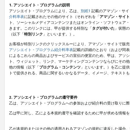
1. アソシエイト・プログラムの説明
アソシエイト・プログラムにより、乙は、
別紙1
記載のアマゾン・サイ
介料率表
に記載されたその他のサイト（それぞれを「
アマゾン・サイト
ト、ソーシャルメディアコンテンツまたはオンライン・ソフトウェア・
きます。このリンクには、甲が提供する特別な「
タグが付いた
」状態の
（以下「
特別リンク
」といいます。）。
お客様が特別リンクのクリックスルーにより、アマゾン・サイトで販売
アソシエイト・プログラム紹介料率表
記載の詳細のとおり（および同表
によるこれらの商品およびサービスの宣伝の便宜のため、甲は、アソシ
ト、ウィジェット、リンク、マーケティングコンテンツならびにその他
他の情報（以下「
プログラム・コンテンツ
」といいます。）を乙に提供
トで提供される、商品に関するいかなるデータ、イメージ、テキストも
2. アソシエイト・プログラムの遵守要件
乙は、アソシエイト・プログラムへの参加および紹介料の受け取りに際
乙は甲に対し、乙による本規約遵守を確認するために甲が求める情報を
乙が本規約またはその他の適用されるアマゾンの規約に違反した場合、