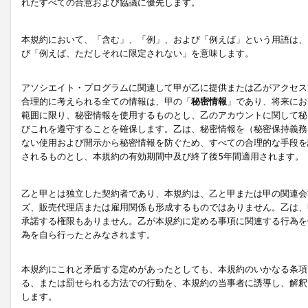
れたすべての合意および協議に優先します。
本規約において、「含む」、「例」、および「例えば」という用語は、
び「例えば、ただしそれに限定されない」を意味します。
アソシエイト・プログラムに関連して甲が乙に提供または乙がアクセス
合理的に考えられる全ての情報は、甲の「
秘密情報
」であり、将来にお
範囲に限り、秘密情報を使用するものとし、乙のアカウントに関して秘
びこれを遵守することを確保します。乙は、秘密情報を（秘密保持義務
ない使用および開示から秘密情報を防ぐため、すべての合理的な手段を
されるものとし、本規約の有効期間中及び終了後5年間適用されます。
乙と甲とは独立した契約者であり、本規約は、乙と甲または甲の関連会
ズ、販売代理店または雇用関係も形成するものではありません。乙は、
承諾する権限もありません。乙が本規約に定める事項に関連する行為を
為を自ら行ったとみなされます。
本規約にこれと矛盾する定めがあったとしても、本規約のいかなる条項
る、または罰せられる方法での行動を、本規約の当事者に誘導し、解釈
します。