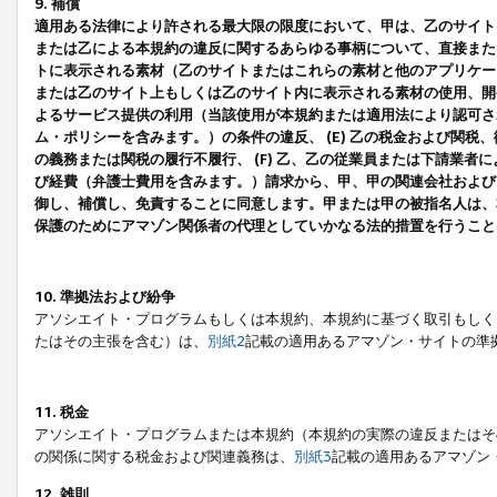
9. 補償
適用ある法律により許される最大限の限度において、甲は、乙のサイト
または乙による本規約の違反に関するあらゆる事柄について、直接または
トに表示される素材（乙のサイトまたはこれらの素材と他のアプリケーシ
または乙のサイト上もしくは乙のサイト内に表示される素材の使用、開発
よるサービス提供の利用（当該使用が本規約または適用法により認可され
ム・ポリシーを含みます。）の条件の違反、 (E) 乙の税金および関
の義務または関税の履行不履行、 (F) 乙、乙の従業員または下請業
び経費（弁護士費用を含みます。）請求から、甲、甲の関連会社および
御し、補償し、免責することに同意します。甲または甲の被指名人は、
保護のためにアマゾン関係者の代理としていかなる法的措置を行うこと
10. 準拠法および紛争
アソシエイト・プログラムもしくは本規約、本規約に基づく取引もしく
たはその主張を含む）は、
別紙2
記載の適用あるアマゾン・サイトの準
11. 税金
アソシエイト・プログラムまたは本規約（本規約の実際の違反またはそ
の関係に関する税金および関連義務は、
別紙3
記載の適用あるアマゾン
12. 雑則