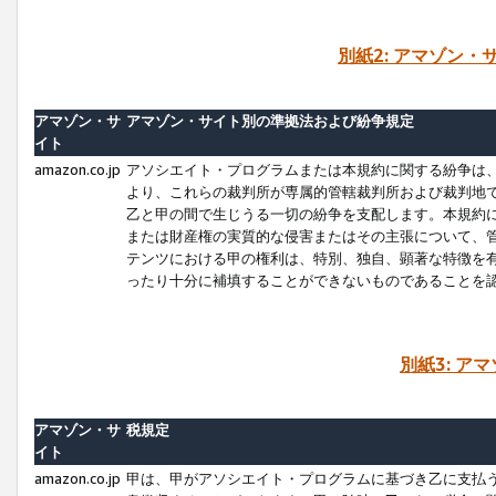
別紙2: アマゾン
アマゾン・サ
アマゾン・サイト別の準拠法および紛争規定
イト
amazon.co.jp
アソシエイト・プログラムまたは本規約に関する紛争は
より、これらの裁判所が専属的管轄裁判所および裁判地
乙と甲の間で生じうる一切の紛争を支配します。本規約
または財産権の実質的な侵害またはその主張について、
テンツにおける甲の権利は、特別、独自、顕著な特徴を
ったり十分に補填することができないものであることを
別紙3: ア
アマゾン・サ
税規定
イト
amazon.co.jp
甲は、甲がアソシエイト・プログラムに基づき乙に支払