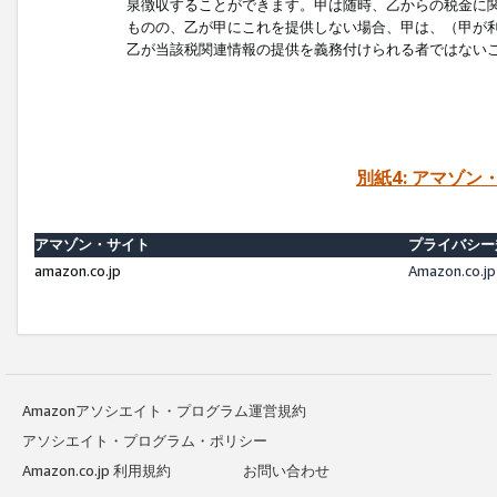
泉徴収することができます。甲は随時、乙からの税金に
ものの、乙が甲にこれを提供しない場合、甲は、（甲が
乙が当該税関連情報の提供を義務付けられる者ではない
別紙4: アマゾ
アマゾン・サイト
プライバシー
amazon.co.jp
Amazon.c
Amazonアソシエイト・プログラム運営規約
アソシエイト・プログラム・ポリシー
Amazon.co.jp 利用規約
お問い合わせ