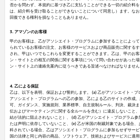
否かを問わず、本規約に基づき乙に支払うことができる一切の紹介料を
は、紹介料を受け取ることができないことについて同意し）ます。なお
回復できる権利を損なうこともありません。
3. アマゾンのお客様
甲のお客様は、乙がアソシエイト・プログラムに参加することによって
られているお客様の注文、お客様のサービスおよび商品販売に関するす
され、甲はいつでもこれらを変更することができます。乙は、甲のお客
ン・サイトとの相互の関係に関する事項について問い合わせがあった場
ン・サイト上の連絡先案内に従うべきである旨述べなければなりません
4. 乙による保証
乙は、以下を表明、保証および誓約します。 (a) 乙がアソシエイト・
アソシエイト・プログラムへの乙の参加、乙による乙のサイトの作成、
可、ガイダンス、実施規則、業界標準、自主規制ルール、判決、裁決ま
伝およびマーケティングに関する全ルールを含む）に違反しないこと、 
結が法的に阻止されないこと）、 (d) 乙がアソシエイト・プログラ
たは声明に依存していないこと、 (e) 乙が米国の制裁対象である場
科されている場合、乙はアソシエイト・プログラムに参加もせずサービス
国の法律と同じ内容の商品、ソフトウェア、技術およびサービスに適用さ