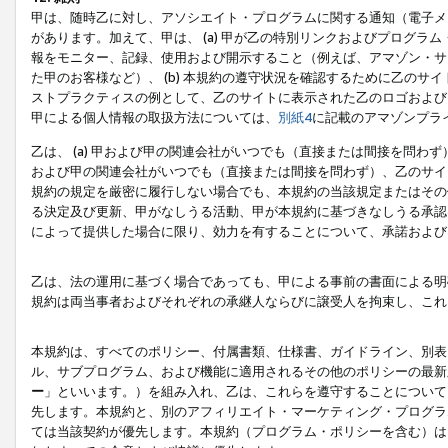
甲は、随時乙に対し、アソシエイト・プログラムに関する通知（電子メ
があります。加えて、甲は、 (a) 甲が乙の特別リンクおよびプログ
報をモニター、記録、使用および開示すること（例えば、アマゾン・サ
た甲のお客様など）、 (b) 本規約の遵守状況を確認するために乙のサイ
ストプラクティスの例として、乙のサイトに表示された乙のロゴおよび
甲による個人情報の取扱方法については、
別紙4
に記載のアマゾンプラ
乙は、 (a) 甲および甲の関連会社がいつでも（直接または間接を問わず
および甲の関連会社がいつでも（直接または間接を問わず）、乙のサイ
規約の規定を厳密に履行しない場合でも、本規約の当該規定またはその他
る決定及び更新、甲がなしうる活動、甲が本規約に基づきなしうる承認
によって提供した場合に限り、効力を有することについて、承諾および
乙は、法の運用に基づく場合であっても、甲による事前の書面による明
規約は両当事者およびそれぞれの承継人ならびに譲受人を拘束し、これ
本規約は、すべてのポリシー、付属書類、仕様書、ガイドライン、別表
ル、サブプログラム、および機能に適用されるその他のポリシーの最新
ー
」といいます。）を組み入れ、乙は、これらを遵守することについて
先します。本規約と、別のアフィリエイト・マーケティング・プログラ
ては当該契約が優先します。本規約（プログラム・ポリシーを含む）は