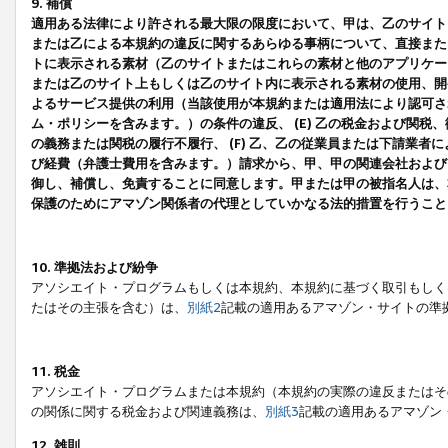
9. 補償
適用ある法律により許される最大限の限度において、甲は、乙のサイト
または乙による本規約の違反に関するあらゆる事柄について、直接または
トに表示される素材（乙のサイトまたはこれらの素材と他のアプリケーシ
または乙のサイト上もしくは乙のサイト内に表示される素材の使用、開発
よるサービス提供の利用（当該使用が本規約または適用法により認可され
ム・ポリシーを含みます。）の条件の違反、 (E) 乙の税金および関
の義務または関税の履行不履行、 (F) 乙、乙の従業員または下請業
び経費（弁護士費用を含みます。）請求から、甲、甲の関連会社および
御し、補償し、免責することに同意します。甲または甲の被指名人は、
保護のためにアマゾン関係者の代理としていかなる法的措置を行うこと
10. 準拠法および紛争
アソシエイト・プログラムもしくは本規約、本規約に基づく取引もしく
たはその主張を含む）は、
別紙2
記載の適用あるアマゾン・サイトの準
11. 税金
アソシエイト・プログラムまたは本規約（本規約の実際の違反またはそ
の関係に関する税金および関連義務は、
別紙3
記載の適用あるアマゾン
12. 雑則