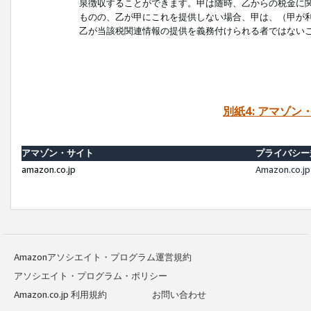
泉徴収することができます。甲は随時、乙からの税金に
ものの、乙が甲にこれを提供しない場合、甲は、（甲が
乙が当該税関連情報の提供を義務付けられる者ではない
別紙4: アマゾ
アマゾン・サイト
プライバシー
amazon.co.jp
Amazon.c
Amazonアソシエイト・プログラム運営規約
アソシエイト・プログラム・ポリシー
Amazon.co.jp 利用規約
お問い合わせ