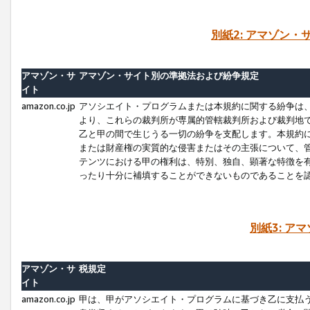
別紙2: アマゾン
アマゾン・サ
アマゾン・サイト別の準拠法および紛争規定
イト
amazon.co.jp
アソシエイト・プログラムまたは本規約に関する紛争は
より、これらの裁判所が専属的管轄裁判所および裁判地
乙と甲の間で生じうる一切の紛争を支配します。本規約
または財産権の実質的な侵害またはその主張について、
テンツにおける甲の権利は、特別、独自、顕著な特徴を
ったり十分に補填することができないものであることを
別紙3: ア
アマゾン・サ
税規定
イト
amazon.co.jp
甲は、甲がアソシエイト・プログラムに基づき乙に支払