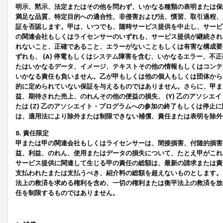
明示、黙示、法定またはその他を問わず、いかなる種類の表明または保
満足な品質、特定目的への適合性、非侵害および法、慣習、取引過程、
証を否認します。甲は、いつでも、随時サービス提供を中止し、サービ
の関連会社もしくはライセンサーのいずれも、サービス提供が継続され
れないこと、正確であること、エラーがないこともしくは有害な構成要
ずれも、 (A) 停電もしくはシステム障害を含む、いかなるエラー、不
たはいかなるデータ、イメージ、テキストその他の情報もしくはコンテ
いかなる責任も負いません。乙が甲もしくは他の個人もしくは団体から
的に定められていない保証を与えるものではありません。さらに、甲また
益、期待された売上、のれんその他の便益の損失、 (Y) 乙のアソシ
たは (Z) 乙のアソシエイト・プログラムへの参加の終了もしくは停
は、適用法により除外または制限できない補償、責任または表明を除外
8. 責任限定
甲または甲の関連会社もしくはライセンサーは、間接損害、付随的損害
益、利益、のれん、使用またはデータの損失について、たとえ甲がこれ
サービス提供に関連して生じる甲の責任の総額は、最新の請求または責
支払われたまたは支払うべき、紹介料の総額を超えないものとします。
法上の救済を求める権利を含め、一切の権利または衡平法上の救済を放
任を制限するものではありません。