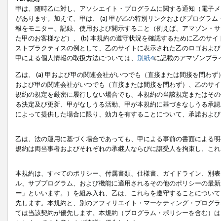
甲は、随時乙に対し、アソシエイト・プログラムに関する通知（電子メ
があります。加えて、甲は、 (a) 甲が乙の特別リンクおよびプログ
報をモニター、記録、使用および開示すること（例えば、アマゾン・サ
た甲のお客様など）、 (b) 本規約の遵守状況を確認するために乙のサイ
ストプラクティスの例として、乙のサイトに表示された乙のロゴおよび
甲による個人情報の取扱方法については、
別紙4
に記載のアマゾンプラ
乙は、 (a) 甲および甲の関連会社がいつでも（直接または間接を問わず
および甲の関連会社がいつでも（直接または間接を問わず）、乙のサイ
規約の規定を厳密に履行しない場合でも、本規約の当該規定またはその他
る決定及び更新、甲がなしうる活動、甲が本規約に基づきなしうる承認
によって提供した場合に限り、効力を有することについて、承諾および
乙は、法の運用に基づく場合であっても、甲による事前の書面による明
規約は両当事者およびそれぞれの承継人ならびに譲受人を拘束し、これ
本規約は、すべてのポリシー、付属書類、仕様書、ガイドライン、別表
ル、サブプログラム、および機能に適用されるその他のポリシーの最新
ー
」といいます。）を組み入れ、乙は、これらを遵守することについて
先します。本規約と、別のアフィリエイト・マーケティング・プログラ
ては当該契約が優先します。本規約（プログラム・ポリシーを含む）は