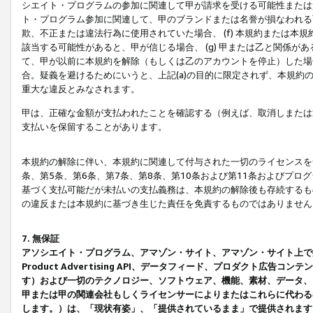
シエイト・プログラムの参加に関連して甲が請求を受ける可能性または責
ト・プログラム参加に関連して、甲のブランドまたは名誉が損なわれる可
欺、不正または違法行為に使用されていた場合、 (f) 本規約または
該当する可能性があると、甲が信じる場合、 (g) 甲または乙と関係
て、甲が以前に本規約を解除（もしくは乙のアカウントを停止）した場合
合。疑義を避けるためにいうと、上記(a)の目的に限定されず、本規約
重大な違反とみなされます。
甲は、正確な金額が支払われたことを確認する（例えば、取消しまたは
支払いを保留することがあります。
本規約の解除に伴い、本規約に関連して付与された一切のライセンスを
条、第5条、第6条、第7条、第8条、第10条および第11条およびプ
基づく支払可能だが未払いの支払義務は、本規約の解除後も存続するも
の違反または本規約に基づき生じた責任を免責するものではありません
7. 無保証
アソシエイト・プログラム、アマゾン・サイト、アマゾン・サイト上で
Product Advertising API、データフィード、プロダクト
す）および一切のテクノロジー、ソフトウェア、機能、素材、データ、
甲または甲の関連会社もしくライセンサーによりまたはこれらに代わる
します。）は、「現状有姿」、「提供されているまま」で提供されます