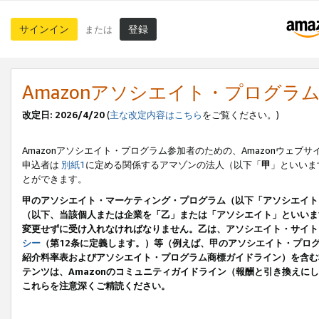
サインイン
登録
または
Amazonアソシエイト・プログラ
改定日: 2026/4/20
(
主な改定内容はこちら
をご覧ください。)
Amazonアソシエイト・プログラム参加者のための、Amazonウェブサ
申込者は
別紙1
に定める関係するアマゾンの法人（以下「
甲
」といいま
とができます。
甲のアソシエイト・マーケティング・プログラム（以下「アソシエイト
（以下、当該個人または企業を「乙」または「アソシエイト」といいま
変更せずに受け入れなければなりません。乙は、アソシエイト・サイト
シー
（第12条に定義します。）等（例えば、甲のアソシエイト・プロ
紹介料率表およびアソシエイト・プログラム商標ガイドライン）を含む本規
テンツは、Amazonのコミュニティガイドライン（報酬と引き換え
これらを注意深くご精読ください。