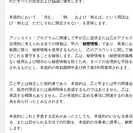
れたすべての合意および協議に優先します。
本規約において、「含む」、「例」、および「例えば」という用語は、
び「例えば、ただしそれに限定されない」を意味します。
アソシエイト・プログラムに関連して甲が乙に提供または乙がアクセス
合理的に考えられる全ての情報は、甲の「
秘密情報
」であり、将来にお
範囲に限り、秘密情報を使用するものとし、乙のアカウントに関して秘
びこれを遵守することを確保します。乙は、秘密情報を（秘密保持義務
ない使用および開示から秘密情報を防ぐため、すべての合理的な手段を
されるものとし、本規約の有効期間中及び終了後5年間適用されます。
乙と甲とは独立した契約者であり、本規約は、乙と甲または甲の関連会
ズ、販売代理店または雇用関係も形成するものではありません。乙は、
承諾する権限もありません。乙が本規約に定める事項に関連する行為を
為を自ら行ったとみなされます。
本規約にこれと矛盾する定めがあったとしても、本規約のいかなる条項
る、または罰せられる方法での行動を、本規約の当事者に誘導し、解釈
します。