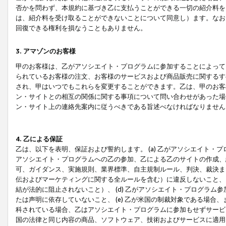
否かを問わず、本規約に基づき乙に支払うことができる一切の紹介料を
は、紹介料を受け取ることができないことについて同意し）ます。なお
回復できる権利を損なうこともありません。
3. アマゾンのお客様
甲のお客様は、乙がアソシエイト・プログラムに参加することによって
られているお客様の注文、お客様のサービスおよび商品販売に関するす
され、甲はいつでもこれらを変更することができます。乙は、甲のお客
ン・サイトとの相互の関係に関する事項について問い合わせがあった場
ン・サイト上の連絡先案内に従うべきである旨述べなければなりません
4. 乙による保証
乙は、以下を表明、保証および誓約します。 (a) 乙がアソシエイト・
アソシエイト・プログラムへの乙の参加、乙による乙のサイトの作成、
可、ガイダンス、実施規則、業界標準、自主規制ルール、判決、裁決ま
伝およびマーケティングに関する全ルールを含む）に違反しないこと、 
結が法的に阻止されないこと）、 (d) 乙がアソシエイト・プログラ
たは声明に依存していないこと、 (e) 乙が米国の制裁対象である場
科されている場合、乙はアソシエイト・プログラムに参加もせずサービス
国の法律と同じ内容の商品、ソフトウェア、技術およびサービスに適用さ