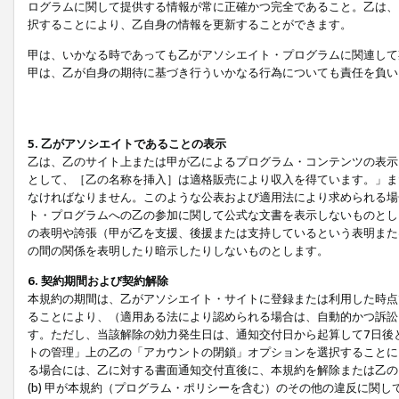
ログラムに関して提供する情報が常に正確かつ完全であること。乙は、
択することにより、乙自身の情報を更新することができます。
甲は、いかなる時であっても乙がアソシエイト・プログラムに関連して
甲は、乙が自身の期待に基づき行ういかなる行為についても責任を負い
5. 乙がアソシエイトであることの表示
乙は、乙のサイト上または甲が乙によるプログラム・コンテンツの表示ま
として、［乙の名称を挿入］は適格販売により収入を得ています。」ま
なければなりません。このような公表および適用法により求められる場
ト・プログラムへの乙の参加に関して公式な文書を表示しないものとし
の表明や誇張（甲が乙を支援、後援または支持しているという表明また
の間の関係を表明したり暗示したりしないものとします。
6. 契約期間および契約解除
本規約の期間は、乙がアソシエイト・サイトに登録または利用した時点
ることにより、（適用ある法により認められる場合は、自動的かつ訴訟
す。ただし、当該解除の効力発生日は、通知交付日から起算して7日後
トの管理」上の乙の「アカウントの閉鎖」オプションを選択することに
る場合には、乙に対する書面通知交付直後に、本規約を解除または乙のア
(b) 甲が本規約（プログラム・ポリシーを含む）のその他の違反に関し