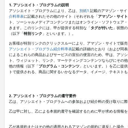
1. アソシエイト・プログラムの説明
アソシエイト・プログラムにより、乙は、
別紙1
記載のアマゾン・サイ
介料率表
に記載されたその他のサイト（それぞれを「
アマゾン・サイト
ト、ソーシャルメディアコンテンツまたはオンライン・ソフトウェア・
きます。このリンクには、甲が提供する特別な「
タグが付いた
」状態の
（以下「
特別リンク
」といいます。）。
お客様が特別リンクのクリックスルーにより、アマゾン・サイトで販売
アソシエイト・プログラム紹介料率表
記載の詳細のとおり（および同表
によるこれらの商品およびサービスの宣伝の便宜のため、甲は、アソシ
ト、ウィジェット、リンク、マーケティングコンテンツならびにその他
他の情報（以下「
プログラム・コンテンツ
」といいます。）を乙に提供
トで提供される、商品に関するいかなるデータ、イメージ、テキストも
2. アソシエイト・プログラムの遵守要件
乙は、アソシエイト・プログラムへの参加および紹介料の受け取りに際
乙は甲に対し、乙による本規約遵守を確認するために甲が求める情報を
乙が本規約またはその他の適用されるアマゾンの規約に違反した場合、