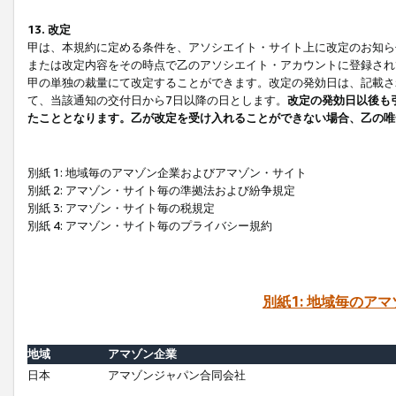
13. 改定
甲は、本規約に定める条件を、アソシエイト・サイト上に改定のお知ら
または改定内容をその時点で乙のアソシエイト・アカウントに登録され
甲の単独の裁量にて改定することができます。改定の発効日は、記載さ
て、当該通知の交付日から7日以降の日とします。
改定の発効日以後も
たこととなります。乙が改定を受け入れることができない場合、乙の唯
別紙 1: 地域毎のアマゾン企業およびアマゾン・サイト
別紙 2: アマゾン・サイト毎の準拠法および紛争規定
別紙 3: アマゾン・サイト毎の税規定
別紙 4: アマゾン・サイト毎のプライバシー規約
別紙1: 地域毎のア
地域
アマゾン企業
日本
アマゾンジャパン合同会社