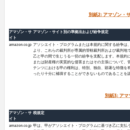
別紙2: アマゾン
アマゾン・サ
アマゾン・サイト別の準拠法および紛争規定
イト
amazon.co.jp
アソシエイト・プログラムまたは本規約に関する紛争は
より、これらの裁判所が専属的管轄裁判所および裁判地
乙と甲の間で生じうる一切の紛争を支配します。本規約
または財産権の実質的な侵害またはその主張について、
テンツにおける甲の権利は、特別、独自、顕著な特徴を
ったり十分に補填することができないものであることを
別紙3: ア
アマゾン・サ
税規定
イト
amazon.co.jp
甲は、甲がアソシエイト・プログラムに基づき乙に支払