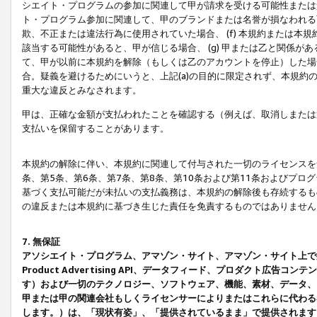
シエイト・プログラムの参加に関連して甲が請求を受ける可能性または責
ト・プログラム参加に関連して、甲のブランドまたは名誉が損なわれる可
欺、不正または違法行為に使用されていた場合、 (f) 本規約または
該当する可能性があると、甲が信じる場合、 (g) 甲または乙と関係
て、甲が以前に本規約を解除（もしくは乙のアカウントを停止）した場合
合。疑義を避けるためにいうと、上記(a)の目的に限定されず、本規約
重大な違反とみなされます。
甲は、正確な金額が支払われたことを確認する（例えば、取消しまたは
支払いを保留することがあります。
本規約の解除に伴い、本規約に関連して付与された一切のライセンスを
条、第5条、第6条、第7条、第8条、第10条および第11条およびプ
基づく支払可能だが未払いの支払義務は、本規約の解除後も存続するも
の違反または本規約に基づき生じた責任を免責するものではありません
7. 無保証
アソシエイト・プログラム、アマゾン・サイト、アマゾン・サイト上で
Product Advertising API、データフィード、プロダクト
す）および一切のテクノロジー、ソフトウェア、機能、素材、データ、
甲または甲の関連会社もしくライセンサーによりまたはこれらに代わる
します。）は、「現状有姿」、「提供されているまま」で提供されます