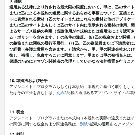
9. 補償
適用ある法律により許される最大限の限度において、甲は、乙のサイト
または乙による本規約の違反に関するあらゆる事柄について、直接または
トに表示される素材（乙のサイトまたはこれらの素材と他のアプリケーシ
または乙のサイト上もしくは乙のサイト内に表示される素材の使用、開発
よるサービス提供の利用（当該使用が本規約または適用法により認可され
ム・ポリシーを含みます。）の条件の違反、 (E) 乙の税金および関
の義務または関税の履行不履行、 (F) 乙、乙の従業員または下請業
び経費（弁護士費用を含みます。）請求から、甲、甲の関連会社および
御し、補償し、免責することに同意します。甲または甲の被指名人は、
保護のためにアマゾン関係者の代理としていかなる法的措置を行うこと
10. 準拠法および紛争
アソシエイト・プログラムもしくは本規約、本規約に基づく取引もしく
たはその主張を含む）は、
別紙2
記載の適用あるアマゾン・サイトの準
11. 税金
アソシエイト・プログラムまたは本規約（本規約の実際の違反またはそ
の関係に関する税金および関連義務は、
別紙3
記載の適用あるアマゾン
12. 雑則