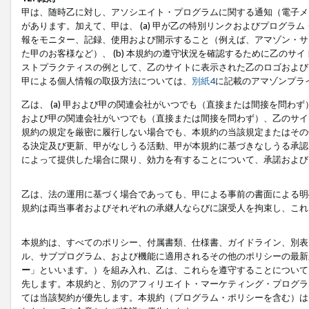
甲は、随時乙に対し、アソシエイト・プログラムに関する通知（電子メ
があります。加えて、甲は、 (a) 甲が乙の特別リンクおよびプログ
報をモニター、記録、使用および開示すること（例えば、アマゾン・サ
た甲のお客様など）、 (b) 本規約の遵守状況を確認するために乙のサイ
ストプラクティスの例として、乙のサイトに表示された乙のロゴおよび
甲による個人情報の取扱方法については、
別紙4
に記載のアマゾンプラ
乙は、 (a) 甲および甲の関連会社がいつでも（直接または間接を問わず
および甲の関連会社がいつでも（直接または間接を問わず）、乙のサイ
規約の規定を厳密に履行しない場合でも、本規約の当該規定またはその他
る決定及び更新、甲がなしうる活動、甲が本規約に基づきなしうる承認
によって提供した場合に限り、効力を有することについて、承諾および
乙は、法の運用に基づく場合であっても、甲による事前の書面による明
規約は両当事者およびそれぞれの承継人ならびに譲受人を拘束し、これ
本規約は、すべてのポリシー、付属書類、仕様書、ガイドライン、別表
ル、サブプログラム、および機能に適用されるその他のポリシーの最新
ー
」といいます。）を組み入れ、乙は、これらを遵守することについて
先します。本規約と、別のアフィリエイト・マーケティング・プログラ
ては当該契約が優先します。本規約（プログラム・ポリシーを含む）は