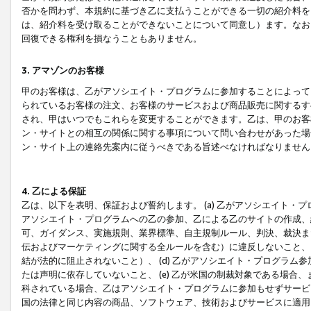
否かを問わず、本規約に基づき乙に支払うことができる一切の紹介料を
は、紹介料を受け取ることができないことについて同意し）ます。なお
回復できる権利を損なうこともありません。
3. アマゾンのお客様
甲のお客様は、乙がアソシエイト・プログラムに参加することによって
られているお客様の注文、お客様のサービスおよび商品販売に関するす
され、甲はいつでもこれらを変更することができます。乙は、甲のお客
ン・サイトとの相互の関係に関する事項について問い合わせがあった場
ン・サイト上の連絡先案内に従うべきである旨述べなければなりません
4. 乙による保証
乙は、以下を表明、保証および誓約します。 (a) 乙がアソシエイト・
アソシエイト・プログラムへの乙の参加、乙による乙のサイトの作成、
可、ガイダンス、実施規則、業界標準、自主規制ルール、判決、裁決ま
伝およびマーケティングに関する全ルールを含む）に違反しないこと、 
結が法的に阻止されないこと）、 (d) 乙がアソシエイト・プログラ
たは声明に依存していないこと、 (e) 乙が米国の制裁対象である場
科されている場合、乙はアソシエイト・プログラムに参加もせずサービス
国の法律と同じ内容の商品、ソフトウェア、技術およびサービスに適用さ