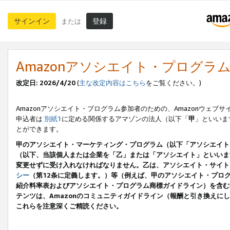
サインイン
登録
または
Amazonアソシエイト・プログラ
改定日: 2026/4/20
(
主な改定内容はこちら
をご覧ください。)
Amazonアソシエイト・プログラム参加者のための、Amazonウェブサ
申込者は
別紙1
に定める関係するアマゾンの法人（以下「
甲
」といいま
とができます。
甲のアソシエイト・マーケティング・プログラム（以下「アソシエイト
（以下、当該個人または企業を「乙」または「アソシエイト」といいま
変更せずに受け入れなければなりません。乙は、アソシエイト・サイト
シー
（第12条に定義します。）等（例えば、甲のアソシエイト・プロ
紹介料率表およびアソシエイト・プログラム商標ガイドライン）を含む本規
テンツは、Amazonのコミュニティガイドライン（報酬と引き換え
これらを注意深くご精読ください。