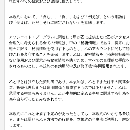
れたすべての合意および協議に優先します。
本規約において、「含む」、「例」、および「例えば」という用語は、
び「例えば、ただしそれに限定されない」を意味します。
アソシエイト・プログラムに関連して甲が乙に提供または乙がアクセス
合理的に考えられる全ての情報は、甲の「
秘密情報
」であり、将来にお
範囲に限り、秘密情報を使用するものとし、乙のアカウントに関して秘
びこれを遵守することを確保します。乙は、秘密情報を（秘密保持義務
ない使用および開示から秘密情報を防ぐため、すべての合理的な手段を
されるものとし、本規約の有効期間中及び終了後5年間適用されます。
乙と甲とは独立した契約者であり、本規約は、乙と甲または甲の関連会
ズ、販売代理店または雇用関係も形成するものではありません。乙は、
承諾する権限もありません。乙が本規約に定める事項に関連する行為を
為を自ら行ったとみなされます。
本規約にこれと矛盾する定めがあったとしても、本規約のいかなる条項
る、または罰せられる方法での行動を、本規約の当事者に誘導し、解釈
します。