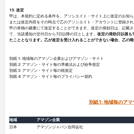
13. 改定
甲は、本規約に定める条件を、アソシエイト・サイト上に改定のお知ら
または改定内容をその時点で乙のアソシエイト・アカウントに登録され
甲の単独の裁量にて改定することができます。改定の発効日は、記載さ
て、当該通知の交付日から7日以降の日とします。
改定の発効日以後も
たこととなります。乙が改定を受け入れることができない場合、乙の唯
別紙 1: 地域毎のアマゾン企業およびアマゾン・サイト
別紙 2: アマゾン・サイト毎の準拠法および紛争規定
別紙 3: アマゾン・サイト毎の税規定
別紙 4: アマゾン・サイト毎のプライバシー規約
別紙1: 地域毎のア
地域
アマゾン企業
日本
アマゾンジャパン合同会社