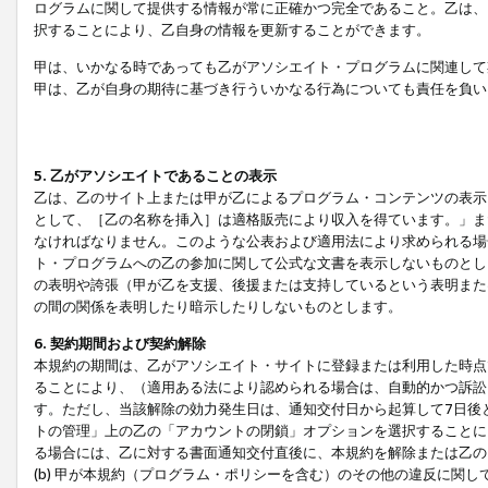
ログラムに関して提供する情報が常に正確かつ完全であること。乙は、
択することにより、乙自身の情報を更新することができます。
甲は、いかなる時であっても乙がアソシエイト・プログラムに関連して
甲は、乙が自身の期待に基づき行ういかなる行為についても責任を負い
5. 乙がアソシエイトであることの表示
乙は、乙のサイト上または甲が乙によるプログラム・コンテンツの表示ま
として、［乙の名称を挿入］は適格販売により収入を得ています。」ま
なければなりません。このような公表および適用法により求められる場
ト・プログラムへの乙の参加に関して公式な文書を表示しないものとし
の表明や誇張（甲が乙を支援、後援または支持しているという表明また
の間の関係を表明したり暗示したりしないものとします。
6. 契約期間および契約解除
本規約の期間は、乙がアソシエイト・サイトに登録または利用した時点
ることにより、（適用ある法により認められる場合は、自動的かつ訴訟
す。ただし、当該解除の効力発生日は、通知交付日から起算して7日後
トの管理」上の乙の「アカウントの閉鎖」オプションを選択することに
る場合には、乙に対する書面通知交付直後に、本規約を解除または乙のア
(b) 甲が本規約（プログラム・ポリシーを含む）のその他の違反に関し