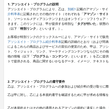
1. アソシエイト・プログラムの説明
アソシエイト・プログラムにより、乙は、
別紙1
記載のアマゾン・サイ
介料率表
に記載されたその他のサイト（それぞれを「
アマゾン・サイト
ト、ソーシャルメディアコンテンツまたはオンライン・ソフトウェア・
きます。このリンクには、甲が提供する特別な「
タグが付いた
」状態の
（以下「
特別リンク
」といいます。）。
お客様が特別リンクのクリックスルーにより、アマゾン・サイトで販売
アソシエイト・プログラム紹介料率表
記載の詳細のとおり（および同表
によるこれらの商品およびサービスの宣伝の便宜のため、甲は、アソシ
ト、ウィジェット、リンク、マーケティングコンテンツならびにその他
他の情報（以下「
プログラム・コンテンツ
」といいます。）を乙に提供
トで提供される、商品に関するいかなるデータ、イメージ、テキストも
2. アソシエイト・プログラムの遵守要件
乙は、アソシエイト・プログラムへの参加および紹介料の受け取りに際
乙は甲に対し、乙による本規約遵守を確認するために甲が求める情報を
乙が本規約またはその他の適用されるアマゾンの規約に違反した場合、