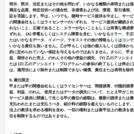
明示、黙示、法定またはその他を問わず、いかなる種類の表明または保
満足な品質、特定目的への適合性、非侵害および法、慣習、取引過程、
証を否認します。甲は、いつでも、随時サービス提供を中止し、サービ
の関連会社もしくはライセンサーのいずれも、サービス提供が継続され
れないこと、正確であること、エラーがないこともしくは有害な構成要
ずれも、 (A) 停電もしくはシステム障害を含む、いかなるエラー、不
たはいかなるデータ、イメージ、テキストその他の情報もしくはコンテ
いかなる責任も負いません。乙が甲もしくは他の個人もしくは団体から
的に定められていない保証を与えるものではありません。さらに、甲また
益、期待された売上、のれんその他の便益の損失、 (Y) 乙のアソシ
たは (Z) 乙のアソシエイト・プログラムへの参加の終了もしくは停
は、適用法により除外または制限できない補償、責任または表明を除外
8. 責任限定
甲または甲の関連会社もしくはライセンサーは、間接損害、付随的損害
益、利益、のれん、使用またはデータの損失について、たとえ甲がこれ
サービス提供に関連して生じる甲の責任の総額は、最新の請求または責
支払われたまたは支払うべき、紹介料の総額を超えないものとします。
法上の救済を求める権利を含め、一切の権利または衡平法上の救済を放
任を制限するものではありません。