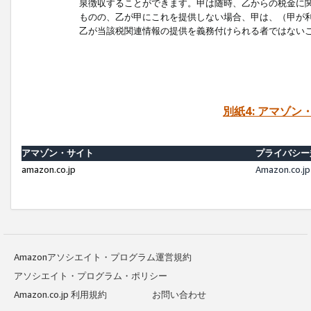
泉徴収することができます。甲は随時、乙からの税金に
ものの、乙が甲にこれを提供しない場合、甲は、（甲が
乙が当該税関連情報の提供を義務付けられる者ではない
別紙4: アマゾ
アマゾン・サイト
プライバシー
amazon.co.jp
Amazon.c
Amazonアソシエイト・プログラム運営規約
アソシエイト・プログラム・ポリシー
Amazon.co.jp 利用規約
お問い合わせ