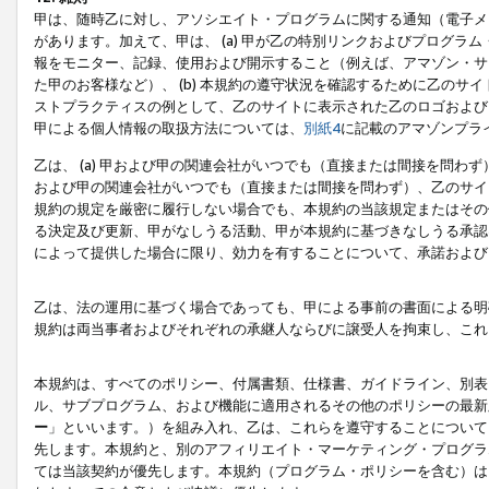
甲は、随時乙に対し、アソシエイト・プログラムに関する通知（電子メ
があります。加えて、甲は、 (a) 甲が乙の特別リンクおよびプログ
報をモニター、記録、使用および開示すること（例えば、アマゾン・サ
た甲のお客様など）、 (b) 本規約の遵守状況を確認するために乙のサイ
ストプラクティスの例として、乙のサイトに表示された乙のロゴおよび
甲による個人情報の取扱方法については、
別紙4
に記載のアマゾンプラ
乙は、 (a) 甲および甲の関連会社がいつでも（直接または間接を問わず
および甲の関連会社がいつでも（直接または間接を問わず）、乙のサイ
規約の規定を厳密に履行しない場合でも、本規約の当該規定またはその他
る決定及び更新、甲がなしうる活動、甲が本規約に基づきなしうる承認
によって提供した場合に限り、効力を有することについて、承諾および
乙は、法の運用に基づく場合であっても、甲による事前の書面による明
規約は両当事者およびそれぞれの承継人ならびに譲受人を拘束し、これ
本規約は、すべてのポリシー、付属書類、仕様書、ガイドライン、別表
ル、サブプログラム、および機能に適用されるその他のポリシーの最新
ー
」といいます。）を組み入れ、乙は、これらを遵守することについて
先します。本規約と、別のアフィリエイト・マーケティング・プログラ
ては当該契約が優先します。本規約（プログラム・ポリシーを含む）は