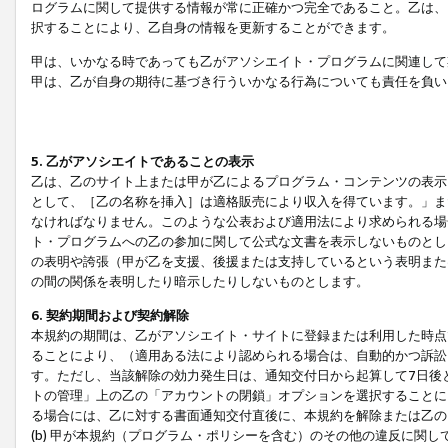
ログラムに関して提供する情報が常に正確かつ完全であること。乙は、
択することにより、乙自身の情報を更新することができます。
甲は、いかなる時であっても乙がアソシエイト・プログラムに関連して
甲は、乙が自身の期待に基づき行ういかなる行為についても責任を負い
5. 乙がアソシエイトであることの表示
乙は、乙のサイト上または甲が乙によるプログラム・コンテンツの表示ま
として、［乙の名称を挿入］は適格販売により収入を得ています。」ま
なければなりません。このような公表および適用法により求められる場
ト・プログラムへの乙の参加に関して公式な文書を表示しないものとし
の表明や誇張（甲が乙を支援、後援または支持しているという表明また
の間の関係を表明したり暗示したりしないものとします。
6. 契約期間および契約解除
本規約の期間は、乙がアソシエイト・サイトに登録または利用した時点
ることにより、（適用ある法により認められる場合は、自動的かつ訴訟
す。ただし、当該解除の効力発生日は、通知交付日から起算して7日後
トの管理」上の乙の「アカウントの閉鎖」オプションを選択することに
る場合には、乙に対する書面通知交付直後に、本規約を解除または乙のア
(b) 甲が本規約（プログラム・ポリシーを含む）のその他の違反に関し