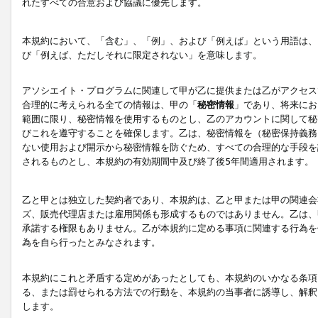
れたすべての合意および協議に優先します。
本規約において、「含む」、「例」、および「例えば」という用語は、
び「例えば、ただしそれに限定されない」を意味します。
アソシエイト・プログラムに関連して甲が乙に提供または乙がアクセス
合理的に考えられる全ての情報は、甲の「
秘密情報
」であり、将来にお
範囲に限り、秘密情報を使用するものとし、乙のアカウントに関して秘
びこれを遵守することを確保します。乙は、秘密情報を（秘密保持義務
ない使用および開示から秘密情報を防ぐため、すべての合理的な手段を
されるものとし、本規約の有効期間中及び終了後5年間適用されます。
乙と甲とは独立した契約者であり、本規約は、乙と甲または甲の関連会
ズ、販売代理店または雇用関係も形成するものではありません。乙は、
承諾する権限もありません。乙が本規約に定める事項に関連する行為を
為を自ら行ったとみなされます。
本規約にこれと矛盾する定めがあったとしても、本規約のいかなる条項
る、または罰せられる方法での行動を、本規約の当事者に誘導し、解釈
します。