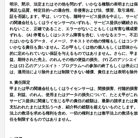
明示、黙示、法定またはその他を問わず、いかなる種類の表明または保
満足な品質、特定目的への適合性、非侵害および法、慣習、取引過程、
証を否認します。甲は、いつでも、随時サービス提供を中止し、サービ
の関連会社もしくはライセンサーのいずれも、サービス提供が継続され
れないこと、正確であること、エラーがないこともしくは有害な構成要
ずれも、 (A) 停電もしくはシステム障害を含む、いかなるエラー、不
たはいかなるデータ、イメージ、テキストその他の情報もしくはコンテ
いかなる責任も負いません。乙が甲もしくは他の個人もしくは団体から
的に定められていない保証を与えるものではありません。さらに、甲また
益、期待された売上、のれんその他の便益の損失、 (Y) 乙のアソシ
たは (Z) 乙のアソシエイト・プログラムへの参加の終了もしくは停
は、適用法により除外または制限できない補償、責任または表明を除外
8. 責任限定
甲または甲の関連会社もしくはライセンサーは、間接損害、付随的損害
益、利益、のれん、使用またはデータの損失について、たとえ甲がこれ
サービス提供に関連して生じる甲の責任の総額は、最新の請求または責
支払われたまたは支払うべき、紹介料の総額を超えないものとします。
法上の救済を求める権利を含め、一切の権利または衡平法上の救済を放
任を制限するものではありません。