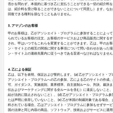
否かを問わず、本規約に基づき乙に支払うことができる一切の紹介料を
は、紹介料を受け取ることができないことについて同意し）ます。なお
回復できる権利を損なうこともありません。
3. アマゾンのお客様
甲のお客様は、乙がアソシエイト・プログラムに参加することによって
られているお客様の注文、お客様のサービスおよび商品販売に関するす
され、甲はいつでもこれらを変更することができます。乙は、甲のお客
ン・サイトとの相互の関係に関する事項について問い合わせがあった場
ン・サイト上の連絡先案内に従うべきである旨述べなければなりません
4. 乙による保証
乙は、以下を表明、保証および誓約します。 (a) 乙がアソシエイト・
アソシエイト・プログラムへの乙の参加、乙による乙のサイトの作成、
可、ガイダンス、実施規則、業界標準、自主規制ルール、判決、裁決ま
伝およびマーケティングに関する全ルールを含む）に違反しないこと、 
結が法的に阻止されないこと）、 (d) 乙がアソシエイト・プログラ
たは声明に依存していないこと、 (e) 乙が米国の制裁対象である場
科されている場合、乙はアソシエイト・プログラムに参加もせずサービス
国の法律と同じ内容の商品、ソフトウェア、技術およびサービスに適用さ