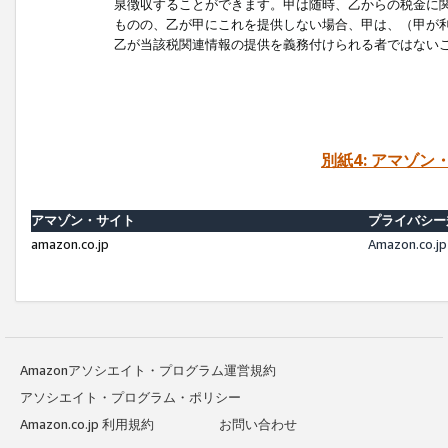
泉徴収することができます。甲は随時、乙からの税金に
ものの、乙が甲にこれを提供しない場合、甲は、（甲が
乙が当該税関連情報の提供を義務付けられる者ではない
別紙4: アマゾ
アマゾン・サイト
プライバシー
amazon.co.jp
Amazon.c
Amazonアソシエイト・プログラム運営規約
アソシエイト・プログラム・ポリシー
Amazon.co.jp 利用規約
お問い合わせ