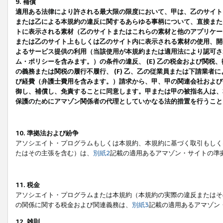
9. 補償
適用ある法律により許される最大限の限度において、甲は、乙のサイト
または乙による本規約の違反に関するあらゆる事柄について、直接または
トに表示される素材（乙のサイトまたはこれらの素材と他のアプリケーシ
または乙のサイト上もしくは乙のサイト内に表示される素材の使用、開発
よるサービス提供の利用（当該使用が本規約または適用法により認可され
ム・ポリシーを含みます。）の条件の違反、 (E) 乙の税金および関
の義務または関税の履行不履行、 (F) 乙、乙の従業員または下請業
び経費（弁護士費用を含みます。）請求から、甲、甲の関連会社および
御し、補償し、免責することに同意します。甲または甲の被指名人は、
保護のためにアマゾン関係者の代理としていかなる法的措置を行うこと
10. 準拠法および紛争
アソシエイト・プログラムもしくは本規約、本規約に基づく取引もしく
たはその主張を含む）は、
別紙2
記載の適用あるアマゾン・サイトの準
11. 税金
アソシエイト・プログラムまたは本規約（本規約の実際の違反またはそ
の関係に関する税金および関連義務は、
別紙3
記載の適用あるアマゾン
12. 雑則