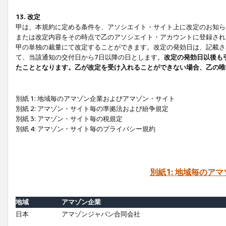
13. 改定
甲は、本規約に定める条件を、アソシエイト・サイト上に改定のお知ら
または改定内容をその時点で乙のアソシエイト・アカウントに登録され
甲の単独の裁量にて改定することができます。改定の発効日は、記載さ
て、当該通知の交付日から7日以降の日とします。
改定の発効日以後も
たこととなります。乙が改定を受け入れることができない場合、乙の唯
別紙 1: 地域毎のアマゾン企業およびアマゾン・サイト
別紙 2: アマゾン・サイト毎の準拠法および紛争規定
別紙 3: アマゾン・サイト毎の税規定
別紙 4: アマゾン・サイト毎のプライバシー規約
別紙1: 地域毎のア
地域
アマゾン企業
日本
アマゾンジャパン合同会社