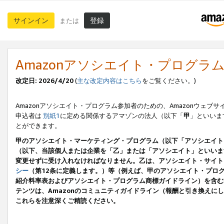
サインイン
登録
または
Amazonアソシエイト・プログラ
改定日: 2026/4/20
(
主な改定内容はこちら
をご覧ください。)
Amazonアソシエイト・プログラム参加者のための、Amazonウェブサ
申込者は
別紙1
に定める関係するアマゾンの法人（以下「
甲
」といいま
とができます。
甲のアソシエイト・マーケティング・プログラム（以下「アソシエイト
（以下、当該個人または企業を「乙」または「アソシエイト」といいま
変更せずに受け入れなければなりません。乙は、アソシエイト・サイト
シー
（第12条に定義します。）等（例えば、甲のアソシエイト・プロ
紹介料率表およびアソシエイト・プログラム商標ガイドライン）を含む本規
テンツは、Amazonのコミュニティガイドライン（報酬と引き換え
これらを注意深くご精読ください。