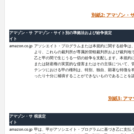
別紙2: アマゾン
アマゾン・サ
アマゾン・サイト別の準拠法および紛争規定
イト
amazon.co.jp
アソシエイト・プログラムまたは本規約に関する紛争は
より、これらの裁判所が専属的管轄裁判所および裁判地
乙と甲の間で生じうる一切の紛争を支配します。本規約
または財産権の実質的な侵害またはその主張について、
テンツにおける甲の権利は、特別、独自、顕著な特徴を
ったり十分に補填することができないものであることを
別紙3: ア
アマゾン・サ
税規定
イト
amazon.co.jp
甲は、甲がアソシエイト・プログラムに基づき乙に支払