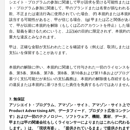
シエイト・プログラムの参加に関連して甲が請求を受ける可能性または責
ト・プログラム参加に関連して、甲のブランドまたは名誉が損なわれる可
欺、不正または違法行為に使用されていた場合、 (f) 本規約または
該当する可能性があると、甲が信じる場合、 (g) 甲または乙と関係
て、甲が以前に本規約を解除（もしくは乙のアカウントを停止）した場合
合。疑義を避けるためにいうと、上記(a)の目的に限定されず、本規約
重大な違反とみなされます。
甲は、正確な金額が支払われたことを確認する（例えば、取消しまたは
支払いを保留することがあります。
本規約の解除に伴い、本規約に関連して付与された一切のライセンスを
条、第5条、第6条、第7条、第8条、第10条および第11条およびプ
基づく支払可能だが未払いの支払義務は、本規約の解除後も存続するも
の違反または本規約に基づき生じた責任を免責するものではありません
7. 無保証
アソシエイト・プログラム、アマゾン・サイト、アマゾン・サイト上で
Product Advertising API、データフィード、プロダクト
す）および一切のテクノロジー、ソフトウェア、機能、素材、データ、
甲または甲の関連会社もしくライセンサーによりまたはこれらに代わる
します。）は、「現状有姿」、「提供されているまま」で提供されます