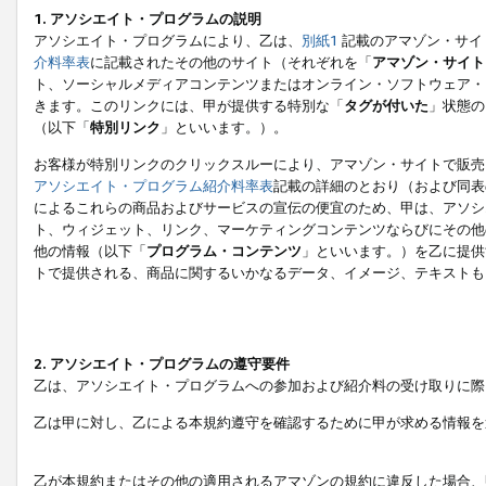
1. アソシエイト・プログラムの説明
アソシエイト・プログラムにより、乙は、
別紙1
記載のアマゾン・サイ
介料率表
に記載されたその他のサイト（それぞれを「
アマゾン・サイト
ト、ソーシャルメディアコンテンツまたはオンライン・ソフトウェア・
きます。このリンクには、甲が提供する特別な「
タグが付いた
」状態の
（以下「
特別リンク
」といいます。）。
お客様が特別リンクのクリックスルーにより、アマゾン・サイトで販売
アソシエイト・プログラム紹介料率表
記載の詳細のとおり（および同表
によるこれらの商品およびサービスの宣伝の便宜のため、甲は、アソシ
ト、ウィジェット、リンク、マーケティングコンテンツならびにその他
他の情報（以下「
プログラム・コンテンツ
」といいます。）を乙に提供
トで提供される、商品に関するいかなるデータ、イメージ、テキストも
2. アソシエイト・プログラムの遵守要件
乙は、アソシエイト・プログラムへの参加および紹介料の受け取りに際
乙は甲に対し、乙による本規約遵守を確認するために甲が求める情報を
乙が本規約またはその他の適用されるアマゾンの規約に違反した場合、