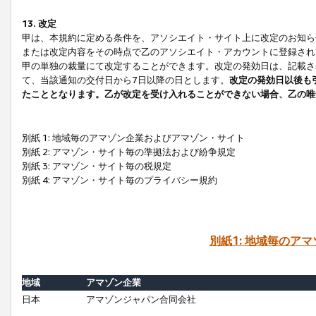
13. 改定
甲は、本規約に定める条件を、アソシエイト・サイト上に改定のお知ら
または改定内容をその時点で乙のアソシエイト・アカウントに登録され
甲の単独の裁量にて改定することができます。改定の発効日は、記載さ
て、当該通知の交付日から7日以降の日とします。
改定の発効日以後も
たこととなります。乙が改定を受け入れることができない場合、乙の唯
別紙 1: 地域毎のアマゾン企業およびアマゾン・サイト
別紙 2: アマゾン・サイト毎の準拠法および紛争規定
別紙 3: アマゾン・サイト毎の税規定
別紙 4: アマゾン・サイト毎のプライバシー規約
別紙1: 地域毎のア
地域
アマゾン企業
日本
アマゾンジャパン合同会社