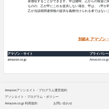
泉徴収することができます。甲は随時、乙からの税金に
ものの、乙が甲にこれを提供しない場合、甲は、（甲が
乙が当該税関連情報の提供を義務付けられる者ではない
別紙4: アマゾ
アマゾン・サイト
プライバシー
amazon.co.jp
Amazon.c
Amazonアソシエイト・プログラム運営規約
アソシエイト・プログラム・ポリシー
Amazon.co.jp 利用規約
お問い合わせ