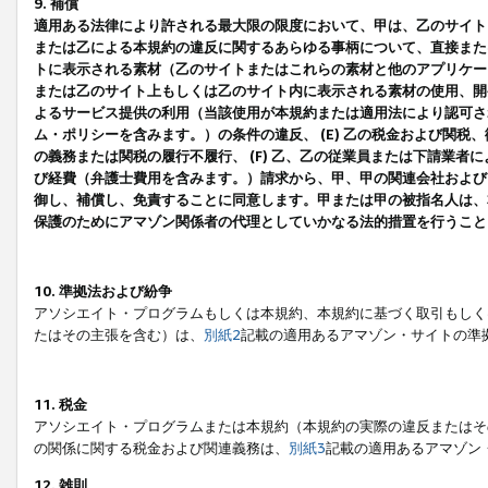
9. 補償
適用ある法律により許される最大限の限度において、甲は、乙のサイト
または乙による本規約の違反に関するあらゆる事柄について、直接または
トに表示される素材（乙のサイトまたはこれらの素材と他のアプリケーシ
または乙のサイト上もしくは乙のサイト内に表示される素材の使用、開発
よるサービス提供の利用（当該使用が本規約または適用法により認可され
ム・ポリシーを含みます。）の条件の違反、 (E) 乙の税金および関
の義務または関税の履行不履行、 (F) 乙、乙の従業員または下請業
び経費（弁護士費用を含みます。）請求から、甲、甲の関連会社および
御し、補償し、免責することに同意します。甲または甲の被指名人は、
保護のためにアマゾン関係者の代理としていかなる法的措置を行うこと
10. 準拠法および紛争
アソシエイト・プログラムもしくは本規約、本規約に基づく取引もしく
たはその主張を含む）は、
別紙2
記載の適用あるアマゾン・サイトの準
11. 税金
アソシエイト・プログラムまたは本規約（本規約の実際の違反またはそ
の関係に関する税金および関連義務は、
別紙3
記載の適用あるアマゾン
12. 雑則