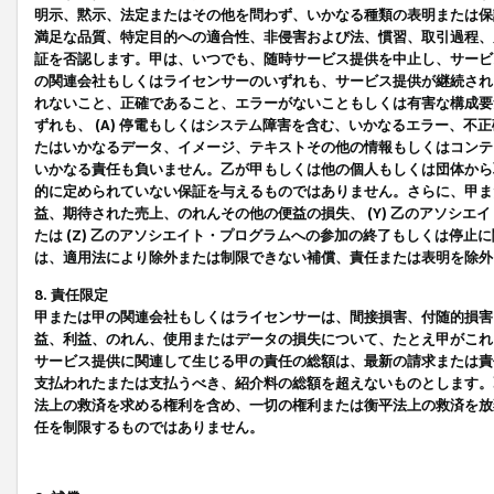
明示、黙示、法定またはその他を問わず、いかなる種類の表明または保
満足な品質、特定目的への適合性、非侵害および法、慣習、取引過程、
証を否認します。甲は、いつでも、随時サービス提供を中止し、サービ
の関連会社もしくはライセンサーのいずれも、サービス提供が継続され
れないこと、正確であること、エラーがないこともしくは有害な構成要
ずれも、 (A) 停電もしくはシステム障害を含む、いかなるエラー、不
たはいかなるデータ、イメージ、テキストその他の情報もしくはコンテ
いかなる責任も負いません。乙が甲もしくは他の個人もしくは団体から
的に定められていない保証を与えるものではありません。さらに、甲また
益、期待された売上、のれんその他の便益の損失、 (Y) 乙のアソシ
たは (Z) 乙のアソシエイト・プログラムへの参加の終了もしくは停
は、適用法により除外または制限できない補償、責任または表明を除外
8. 責任限定
甲または甲の関連会社もしくはライセンサーは、間接損害、付随的損害
益、利益、のれん、使用またはデータの損失について、たとえ甲がこれ
サービス提供に関連して生じる甲の責任の総額は、最新の請求または責
支払われたまたは支払うべき、紹介料の総額を超えないものとします。
法上の救済を求める権利を含め、一切の権利または衡平法上の救済を放
任を制限するものではありません。