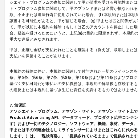
シエイト・プログラムの参加に関連して甲が請求を受ける可能性または責
ト・プログラム参加に関連して、甲のブランドまたは名誉が損なわれる可
欺、不正または違法行為に使用されていた場合、 (f) 本規約または
該当する可能性があると、甲が信じる場合、 (g) 甲または乙と関係
て、甲が以前に本規約を解除（もしくは乙のアカウントを停止）した場合
合。疑義を避けるためにいうと、上記(a)の目的に限定されず、本規約
重大な違反とみなされます。
甲は、正確な金額が支払われたことを確認する（例えば、取消しまたは
支払いを保留することがあります。
本規約の解除に伴い、本規約に関連して付与された一切のライセンスを
条、第5条、第6条、第7条、第8条、第10条および第11条およびプ
基づく支払可能だが未払いの支払義務は、本規約の解除後も存続するも
の違反または本規約に基づき生じた責任を免責するものではありません
7. 無保証
アソシエイト・プログラム、アマゾン・サイト、アマゾン・サイト上で
Product Advertising API、データフィード、プロダクト
す）および一切のテクノロジー、ソフトウェア、機能、素材、データ、
甲または甲の関連会社もしくライセンサーによりまたはこれらに代わる
します。）は、「現状有姿」、「提供されているまま」で提供されます