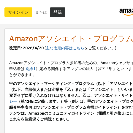
サインイン
登録
または
Amazonアソシエイト・プログラ
改定日: 2026/4/20
(
主な改定内容はこちら
をご覧ください。)
Amazonアソシエイト・プログラム参加者のための、Amazonウェブサ
申込者は
別紙1
に定める関係するアマゾンの法人（以下「
甲
」といいま
とができます。
甲のアソシエイト・マーケティング・プログラム（以下「アソシエイト
（以下、当該個人または企業を「乙」または「アソシエイト」といいま
変更せずに受け入れなければなりません。乙は、アソシエイト・サイト
シー
（第12条に定義します。）等（例えば、甲のアソシエイト・プロ
紹介料率表およびアソシエイト・プログラム商標ガイドライン）を含む本規
テンツは、Amazonのコミュニティガイドライン（報酬と引き換え
これらを注意深くご精読ください。