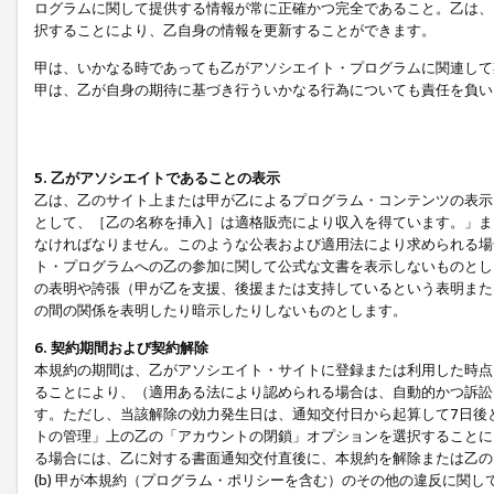
ログラムに関して提供する情報が常に正確かつ完全であること。乙は、
択することにより、乙自身の情報を更新することができます。
甲は、いかなる時であっても乙がアソシエイト・プログラムに関連して
甲は、乙が自身の期待に基づき行ういかなる行為についても責任を負い
5. 乙がアソシエイトであることの表示
乙は、乙のサイト上または甲が乙によるプログラム・コンテンツの表示ま
として、［乙の名称を挿入］は適格販売により収入を得ています。」ま
なければなりません。このような公表および適用法により求められる場
ト・プログラムへの乙の参加に関して公式な文書を表示しないものとし
の表明や誇張（甲が乙を支援、後援または支持しているという表明また
の間の関係を表明したり暗示したりしないものとします。
6. 契約期間および契約解除
本規約の期間は、乙がアソシエイト・サイトに登録または利用した時点
ることにより、（適用ある法により認められる場合は、自動的かつ訴訟
す。ただし、当該解除の効力発生日は、通知交付日から起算して7日後
トの管理」上の乙の「アカウントの閉鎖」オプションを選択することに
る場合には、乙に対する書面通知交付直後に、本規約を解除または乙のア
(b) 甲が本規約（プログラム・ポリシーを含む）のその他の違反に関し