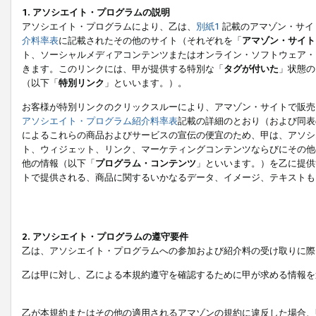
1. アソシエイト・プログラムの説明
アソシエイト・プログラムにより、乙は、
別紙1
記載のアマゾン・サイ
介料率表
に記載されたその他のサイト（それぞれを「
アマゾン・サイト
ト、ソーシャルメディアコンテンツまたはオンライン・ソフトウェア・
きます。このリンクには、甲が提供する特別な「
タグが付いた
」状態の
（以下「
特別リンク
」といいます。）。
お客様が特別リンクのクリックスルーにより、アマゾン・サイトで販売
アソシエイト・プログラム紹介料率表
記載の詳細のとおり（および同表
によるこれらの商品およびサービスの宣伝の便宜のため、甲は、アソシ
ト、ウィジェット、リンク、マーケティングコンテンツならびにその他
他の情報（以下「
プログラム・コンテンツ
」といいます。）を乙に提供
トで提供される、商品に関するいかなるデータ、イメージ、テキストも
2. アソシエイト・プログラムの遵守要件
乙は、アソシエイト・プログラムへの参加および紹介料の受け取りに際
乙は甲に対し、乙による本規約遵守を確認するために甲が求める情報を
乙が本規約またはその他の適用されるアマゾンの規約に違反した場合、