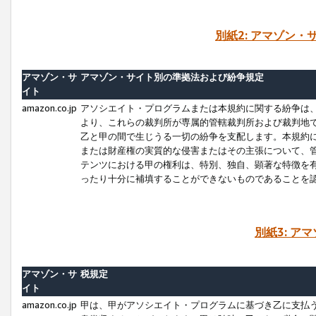
別紙2: アマゾン
アマゾン・サ
アマゾン・サイト別の準拠法および紛争規定
イト
amazon.co.jp
アソシエイト・プログラムまたは本規約に関する紛争は
より、これらの裁判所が専属的管轄裁判所および裁判地
乙と甲の間で生じうる一切の紛争を支配します。本規約
または財産権の実質的な侵害またはその主張について、
テンツにおける甲の権利は、特別、独自、顕著な特徴を
ったり十分に補填することができないものであることを
別紙3: ア
アマゾン・サ
税規定
イト
amazon.co.jp
甲は、甲がアソシエイト・プログラムに基づき乙に支払