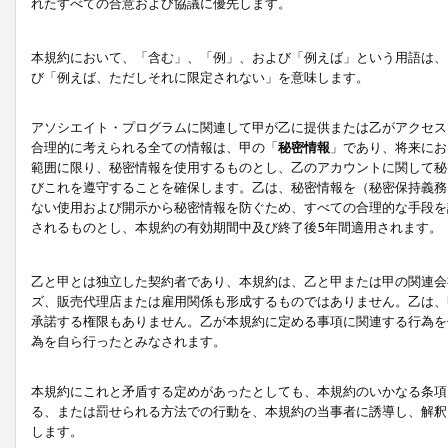
れたすべての合意および協議に優先します。
本規約において、「含む」、「例」、および「例えば」という用語は、
び「例えば、ただしそれに限定されない」を意味します。
アソシエイト・プログラムに関連して甲が乙に提供または乙がアクセス
合理的に考えられる全ての情報は、甲の「
秘密情報
」であり、将来にお
範囲に限り、秘密情報を使用するものとし、乙のアカウントに関して秘
びこれを遵守することを確保します。乙は、秘密情報を（秘密保持義務
ない使用および開示から秘密情報を防ぐため、すべての合理的な手段を
されるものとし、本規約の有効期間中及び終了後5年間適用されます。
乙と甲とは独立した契約者であり、本規約は、乙と甲または甲の関連会
ズ、販売代理店または雇用関係も形成するものではありません。乙は、
承諾する権限もありません。乙が本規約に定める事項に関連する行為を
為を自ら行ったとみなされます。
本規約にこれと矛盾する定めがあったとしても、本規約のいかなる条項
る、または罰せられる方法での行動を、本規約の当事者に誘導し、解釈
します。