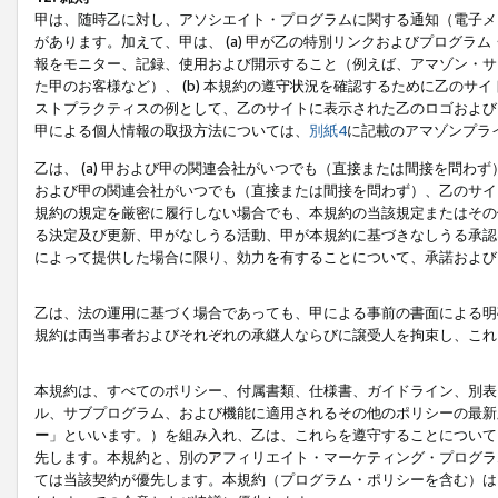
甲は、随時乙に対し、アソシエイト・プログラムに関する通知（電子メ
があります。加えて、甲は、 (a) 甲が乙の特別リンクおよびプログ
報をモニター、記録、使用および開示すること（例えば、アマゾン・サ
た甲のお客様など）、 (b) 本規約の遵守状況を確認するために乙のサイ
ストプラクティスの例として、乙のサイトに表示された乙のロゴおよび
甲による個人情報の取扱方法については、
別紙4
に記載のアマゾンプラ
乙は、 (a) 甲および甲の関連会社がいつでも（直接または間接を問わず
および甲の関連会社がいつでも（直接または間接を問わず）、乙のサイ
規約の規定を厳密に履行しない場合でも、本規約の当該規定またはその他
る決定及び更新、甲がなしうる活動、甲が本規約に基づきなしうる承認
によって提供した場合に限り、効力を有することについて、承諾および
乙は、法の運用に基づく場合であっても、甲による事前の書面による明
規約は両当事者およびそれぞれの承継人ならびに譲受人を拘束し、これ
本規約は、すべてのポリシー、付属書類、仕様書、ガイドライン、別表
ル、サブプログラム、および機能に適用されるその他のポリシーの最新
ー
」といいます。）を組み入れ、乙は、これらを遵守することについて
先します。本規約と、別のアフィリエイト・マーケティング・プログラ
ては当該契約が優先します。本規約（プログラム・ポリシーを含む）は