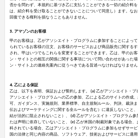
否かを問わず、本規約に基づき乙に支払うことができる一切の紹介料を
は、紹介料を受け取ることができないことについて同意し）ます。なお
回復できる権利を損なうこともありません。
3. アマゾンのお客様
甲のお客様は、乙がアソシエイト・プログラムに参加することによって
られているお客様の注文、お客様のサービスおよび商品販売に関するす
され、甲はいつでもこれらを変更することができます。乙は、甲のお客
ン・サイトとの相互の関係に関する事項について問い合わせがあった場
ン・サイト上の連絡先案内に従うべきである旨述べなければなりません
4. 乙による保証
乙は、以下を表明、保証および誓約します。 (a) 乙がアソシエイト・
アソシエイト・プログラムへの乙の参加、乙による乙のサイトの作成、
可、ガイダンス、実施規則、業界標準、自主規制ルール、判決、裁決ま
伝およびマーケティングに関する全ルールを含む）に違反しないこと、 
結が法的に阻止されないこと）、 (d) 乙がアソシエイト・プログラ
たは声明に依存していないこと、 (e) 乙が米国の制裁対象である場
科されている場合、乙はアソシエイト・プログラムに参加もせずサービス
国の法律と同じ内容の商品、ソフトウェア、技術およびサービスに適用さ