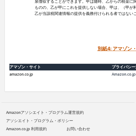
泉徴収することができます。甲は随時、乙からの税金に
ものの、乙が甲にこれを提供しない場合、甲は、（甲が
乙が当該税関連情報の提供を義務付けられる者ではない
別紙4: アマゾ
アマゾン・サイト
プライバシー
amazon.co.jp
Amazon.c
Amazonアソシエイト・プログラム運営規約
アソシエイト・プログラム・ポリシー
Amazon.co.jp 利用規約
お問い合わせ