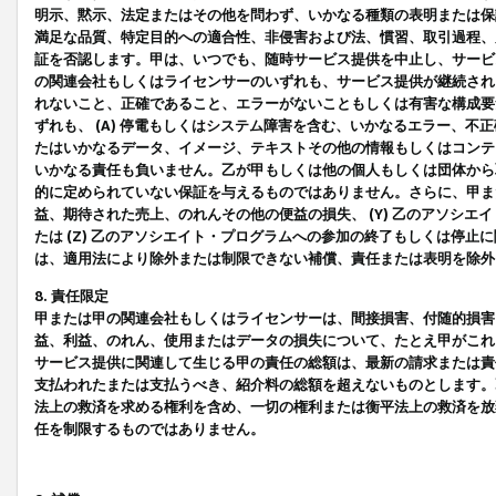
明示、黙示、法定またはその他を問わず、いかなる種類の表明または保
満足な品質、特定目的への適合性、非侵害および法、慣習、取引過程、
証を否認します。甲は、いつでも、随時サービス提供を中止し、サービ
の関連会社もしくはライセンサーのいずれも、サービス提供が継続され
れないこと、正確であること、エラーがないこともしくは有害な構成要
ずれも、 (A) 停電もしくはシステム障害を含む、いかなるエラー、不
たはいかなるデータ、イメージ、テキストその他の情報もしくはコンテ
いかなる責任も負いません。乙が甲もしくは他の個人もしくは団体から
的に定められていない保証を与えるものではありません。さらに、甲また
益、期待された売上、のれんその他の便益の損失、 (Y) 乙のアソシ
たは (Z) 乙のアソシエイト・プログラムへの参加の終了もしくは停
は、適用法により除外または制限できない補償、責任または表明を除外
8. 責任限定
甲または甲の関連会社もしくはライセンサーは、間接損害、付随的損害
益、利益、のれん、使用またはデータの損失について、たとえ甲がこれ
サービス提供に関連して生じる甲の責任の総額は、最新の請求または責
支払われたまたは支払うべき、紹介料の総額を超えないものとします。
法上の救済を求める権利を含め、一切の権利または衡平法上の救済を放
任を制限するものではありません。