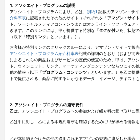
1. アソシエイト・プログラムの説明
アソシエイト・プログラムにより、乙は、
別紙1
記載のアマゾン・サイ
介料率表
に記載されたその他のサイト（それぞれを「
アマゾン・サイト
ト、ソーシャルメディアコンテンツまたはオンライン・ソフトウェア・
きます。このリンクには、甲が提供する特別な「
タグが付いた
」状態の
（以下「
特別リンク
」といいます。）。
お客様が特別リンクのクリックスルーにより、アマゾン・サイトで販売
アソシエイト・プログラム紹介料率表
記載の詳細のとおり（および同表
によるこれらの商品およびサービスの宣伝の便宜のため、甲は、アソシ
ト、ウィジェット、リンク、マーケティングコンテンツならびにその他
他の情報（以下「
プログラム・コンテンツ
」といいます。）を乙に提供
トで提供される、商品に関するいかなるデータ、イメージ、テキストも
2. アソシエイト・プログラムの遵守要件
乙は、アソシエイト・プログラムへの参加および紹介料の受け取りに際
乙は甲に対し、乙による本規約遵守を確認するために甲が求める情報を
乙が本規約またはその他の適用されるアマゾンの規約に違反した場合、