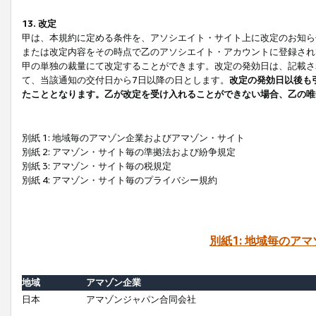
13. 改定
甲は、本規約に定める条件を、アソシエイト・サイト上に改定のお知ら
または改定内容をその時点で乙のアソシエイト・アカウントに登録され
甲の単独の裁量にて改定することができます。改定の発効日は、記載さ
て、当該通知の交付日から7日以降の日とします。
改定の発効日以後も
たこととなります。乙が改定を受け入れることができない場合、乙の唯
別紙 1: 地域毎のアマゾン企業およびアマゾン・サイト
別紙 2: アマゾン・サイト毎の準拠法および紛争規定
別紙 3: アマゾン・サイト毎の税規定
別紙 4: アマゾン・サイト毎のプライバシー規約
別紙1: 地域毎のア
地域
アマゾン企業
日本
アマゾンジャパン合同会社