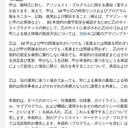
甲は、随時乙に対し、アソシエイト・プログラムに関する通知（電子メ
があります。加えて、甲は、 (a) 甲が乙の特別リンクおよびプログ
報をモニター、記録、使用および開示すること（例えば、アマゾン・サ
た甲のお客様など）、 (b) 本規約の遵守状況を確認するために乙のサイ
ストプラクティスの例として、乙のサイトに表示された乙のロゴおよび
甲による個人情報の取扱方法については、
別紙4
に記載のアマゾンプラ
乙は、 (a) 甲および甲の関連会社がいつでも（直接または間接を問わず
および甲の関連会社がいつでも（直接または間接を問わず）、乙のサイ
規約の規定を厳密に履行しない場合でも、本規約の当該規定またはその他
る決定及び更新、甲がなしうる活動、甲が本規約に基づきなしうる承認
によって提供した場合に限り、効力を有することについて、承諾および
乙は、法の運用に基づく場合であっても、甲による事前の書面による明
規約は両当事者およびそれぞれの承継人ならびに譲受人を拘束し、これ
本規約は、すべてのポリシー、付属書類、仕様書、ガイドライン、別表
ル、サブプログラム、および機能に適用されるその他のポリシーの最新
ー
」といいます。）を組み入れ、乙は、これらを遵守することについて
先します。本規約と、別のアフィリエイト・マーケティング・プログラ
ては当該契約が優先します。本規約（プログラム・ポリシーを含む）は