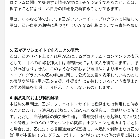
ログラムに関して提供する情報が常に正確かつ完全であること。乙は、
択することにより、乙自身の情報を更新することができます。
甲は、いかなる時であっても乙がアソシエイト・プログラムに関連して
甲は、乙が自身の期待に基づき行ういかなる行為についても責任を負い
5. 乙がアソシエイトであることの表示
乙は、乙のサイト上または甲が乙によるプログラム・コンテンツの表示ま
として、［乙の名称を挿入］は適格販売により収入を得ています。」ま
なければなりません。このような公表および適用法により求められる場
ト・プログラムへの乙の参加に関して公式な文書を表示しないものとし
の表明や誇張（甲が乙を支援、後援または支持しているという表明また
の間の関係を表明したり暗示したりしないものとします。
6. 契約期間および契約解除
本規約の期間は、乙がアソシエイト・サイトに登録または利用した時点
ることにより、（適用ある法により認められる場合は、自動的かつ訴訟
す。ただし、当該解除の効力発生日は、通知交付日から起算して7日後
トの管理」上の乙の「アカウントの閉鎖」オプションを選択することに
る場合には、乙に対する書面通知交付直後に、本規約を解除または乙のア
(b) 甲が本規約（プログラム・ポリシーを含む）のその他の違反に関し