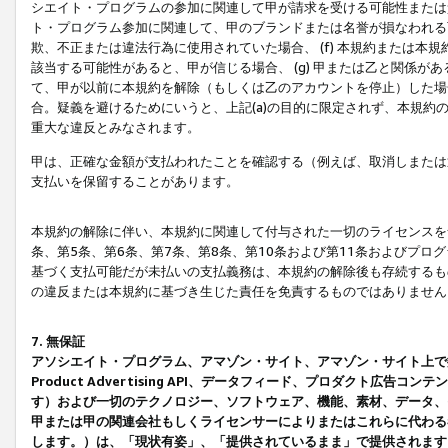
シエイト・プログラムの参加に関連して甲が請求を受ける可能性または責
ト・プログラム参加に関連して、甲のブランドまたは名誉が損なわれる可
欺、不正または違法行為に使用されていた場合、 (f) 本規約または
該当する可能性があると、甲が信じる場合、 (g) 甲または乙と関係
て、甲が以前に本規約を解除（もしくは乙のアカウントを停止）した場合
合。疑義を避けるためにいうと、上記(a)の目的に限定されず、本規約
重大な違反とみなされます。
甲は、正確な金額が支払われたことを確認する（例えば、取消しまたは
支払いを保留することがあります。
本規約の解除に伴い、本規約に関連して付与された一切のライセンスを
条、第5条、第6条、第7条、第8条、第10条および第11条およびプ
基づく支払可能だが未払いの支払義務は、本規約の解除後も存続するも
の違反または本規約に基づき生じた責任を免責するものではありません
7. 無保証
アソシエイト・プログラム、アマゾン・サイト、アマゾン・サイト上で
Product Advertising API、データフィード、プロダクト
す）および一切のテクノロジー、ソフトウェア、機能、素材、データ、
甲または甲の関連会社もしくライセンサーによりまたはこれらに代わる
します。）は、「現状有姿」、「提供されているまま」で提供されます