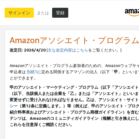
サインイン
登録
または
Amazonアソシエイト・プログラ
改定日: 2026/4/20
(
主な改定内容はこちら
をご覧ください。)
Amazonアソシエイト・プログラム参加者のための、Amazonウェブサ
申込者は
別紙1
に定める関係するアマゾンの法人（以下「
甲
」といいま
とができます。
甲のアソシエイト・マーケティング・プログラム（以下「アソシエイト
（以下、当該個人または企業を「乙」または「アソシエイト」といいま
変更せずに受け入れなければなりません。乙は、アソシエイト・サイト
シー
（第12条に定義します。）等（例えば、甲のアソシエイト・プロ
紹介料率表およびアソシエイト・プログラム商標ガイドライン）を含む本規
テンツは、Amazonのコミュニティガイドライン（報酬と引き換え
これらを注意深くご精読ください。