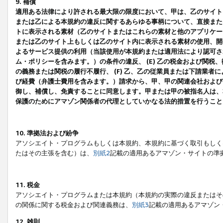
9. 補償
適用ある法律により許される最大限の限度において、甲は、乙のサイト
または乙による本規約の違反に関するあらゆる事柄について、直接または
トに表示される素材（乙のサイトまたはこれらの素材と他のアプリケーシ
または乙のサイト上もしくは乙のサイト内に表示される素材の使用、開発
よるサービス提供の利用（当該使用が本規約または適用法により認可され
ム・ポリシーを含みます。）の条件の違反、 (E) 乙の税金および関
の義務または関税の履行不履行、 (F) 乙、乙の従業員または下請業
び経費（弁護士費用を含みます。）請求から、甲、甲の関連会社および
御し、補償し、免責することに同意します。甲または甲の被指名人は、
保護のためにアマゾン関係者の代理としていかなる法的措置を行うこと
10. 準拠法および紛争
アソシエイト・プログラムもしくは本規約、本規約に基づく取引もしく
たはその主張を含む）は、
別紙2
記載の適用あるアマゾン・サイトの準
11. 税金
アソシエイト・プログラムまたは本規約（本規約の実際の違反またはそ
の関係に関する税金および関連義務は、
別紙3
記載の適用あるアマゾン
12. 雑則