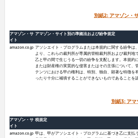
別紙2: アマゾン
アマゾン・サ
アマゾン・サイト別の準拠法および紛争規定
イト
amazon.co.jp
アソシエイト・プログラムまたは本規約に関する紛争は
より、これらの裁判所が専属的管轄裁判所および裁判地
乙と甲の間で生じうる一切の紛争を支配します。本規約
または財産権の実質的な侵害またはその主張について、
テンツにおける甲の権利は、特別、独自、顕著な特徴を
ったり十分に補填することができないものであることを
別紙3: ア
アマゾン・サ
税規定
イト
amazon.co.jp
甲は、甲がアソシエイト・プログラムに基づき乙に支払