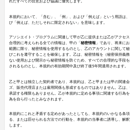
れたすべての合意および協議に優先します。
本規約において、「含む」、「例」、および「例えば」という用語は、
び「例えば、ただしそれに限定されない」を意味します。
アソシエイト・プログラムに関連して甲が乙に提供または乙がアクセス
合理的に考えられる全ての情報は、甲の「
秘密情報
」であり、将来にお
範囲に限り、秘密情報を使用するものとし、乙のアカウントに関して秘
びこれを遵守することを確保します。乙は、秘密情報を（秘密保持義務
ない使用および開示から秘密情報を防ぐため、すべての合理的な手段を
されるものとし、本規約の有効期間中及び終了後5年間適用されます。
乙と甲とは独立した契約者であり、本規約は、乙と甲または甲の関連会
ズ、販売代理店または雇用関係も形成するものではありません。乙は、
承諾する権限もありません。乙が本規約に定める事項に関連する行為を
為を自ら行ったとみなされます。
本規約にこれと矛盾する定めがあったとしても、本規約のいかなる条項
る、または罰せられる方法での行動を、本規約の当事者に誘導し、解釈
します。