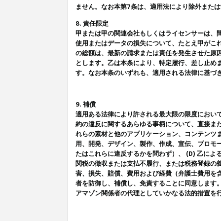
ません。なお本第7条は、適用法により除外また
8. 責任限定
甲または甲の関連会社もしくはライセンサーは、
使用またはデータの損失について、たとえ甲がこ
の総額は、最新の請求または責任を発生させた原
とします。乙は本条により、特定履行、差し止め
す。なお本条のいずれも、適用される法律に基づ
9. 補償
適用ある法律により許される最大限の限度におい
約の違反に関するあらゆる事柄について、直接また
れらの素材と他のアプリケーション、コンテンツま
用、開発、デザイン、製作、作成、宣伝、プロモー
たはこれらに違反するかを問わず）、 (D) 乙に
関税の徴収または支払不履行、または税務登録の義
害、損失、賠償、費用および経費（弁護士費用を
者を防御し、補償し、免責することに同意します
アマゾン関係者の代理としていかなる法的措置を