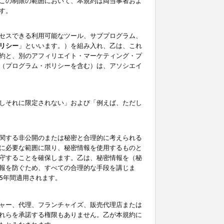
この制限の範囲において、本規約は両当事者およ
す。
セスできる利用可能なツール、サブプログラム、
リシー
」といいます。）を組み入れ、乙は、これ
約と、別のアフィリエイト・マーケティング・プ
（プログラム・ポリシーを含む）は、アソシエイ
しそれに限定されない」および「例えば、ただし
関する非公開のまたは秘密と合理的に考えられる
に必要な範囲に限り、秘密情報を使用するものと
守することを確保します。乙は、秘密情報を（秘
報を防ぐため、すべての合理的な手段を講じま
5年間適用されます。
ャー、代理、フランチャイズ、販売代理店または
れらを承諾する権限もありません。乙が本規約に