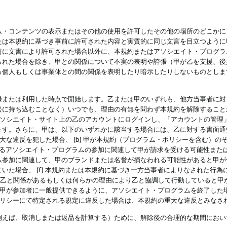
・コンテンツの表示またはその他の使用を許可したその他の場所のどこかに、
たは本規約に基づき事前に許可された内容と実質的に同じ文言を目立つように
前に文書により許可された場合以外に、本規約またはアソシエイト・プログラ
られた場合を除き、甲との関係について不実の表明や誇張（甲が乙を支援、後
る個人もしくは事業体との間の関係を表明したり暗示したりしないものとしま
録または利用した時点で開始します。乙または甲のいずれも、他方当事者に対
訟に持ち込むことなく）いつでも、理由の有無を問わず本規約を解除すること
アソシエイト・サイト上の乙のアカウントにログインし、「アカウントの管理
ます。さらに、甲は、以下のいずれかに該当する場合には、乙に対する書面通
の重大な違反を犯した場合、 (b) 甲が本規約（プログラム・ポリシーを含む）
によるアソシエイト・プログラムの参加に関連して甲が請求を受ける可能性または
参加に関連して、甲のブランドまたは名誉が損なわれる可能性があると甲が信じ
いた場合、 (f) 本規約または本規約に基づき一方当事者によりなされた行
または乙と関係があるもしくは何らかの理由により乙と協調して行動していると
) 甲が参加者に一般提供できるように、アソシエイト・プログラムを終了した
ポリシーにて特定される規定に違反した場合は、本規約の重大な違反とみなさ
例えば、取消しまたは返品を計算する）ために、解除後の合理的な期間におい