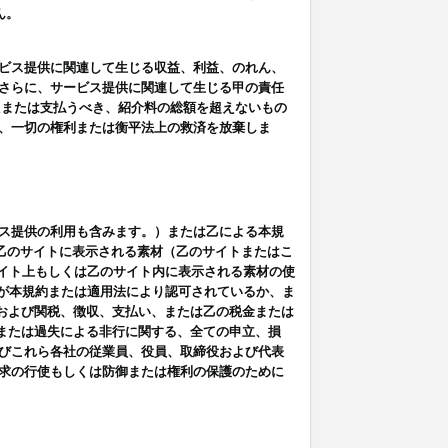
ん。
ビス提供に関連して生じる収益、利益、のれん、
さらに、サービス提供に関連して生じる甲の責任
たまたは支払うべき、紹介料の総額を超えないもの
、一切の権利または衡平法上の救済を放棄しま
ス提供の利用も含みます。）または乙による本規
は乙のサイトに表示される素材（乙のサイトまたはこ
サイト上もしくは乙のサイト内に表示される素材の使
用が本規約または適用法により認可されているか、ま
税金および関税、徴収、支払い、または乙の税金または
意または過失による非行に関する、全ての申立、損
びこれら各社の従業員、役員、取締役および代表
求の行使もしくは防御または権利の保護のために