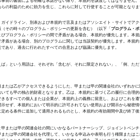
る事前の書面による明確な承諾がない限り、本規約を譲渡してはなりません。
れらの利益のために効力を生じ、これらに対して行使することが可能となりま
、ガイドライン、別表および本規約で言及またはアソシエイト・サイトでアク
版（その時々のプログラム・ポリシーの更新を含む）（以下「
プログラム・ポ
よびプログラム・ポリシーの間で矛盾がある場合、本規約が優先します。本規
で矛盾がある場合、別のプログラムに関しては当該契約が優先します。本規約
意であり、過去に行われたすべての合意および協議に優先します。
えば」という用語は、それぞれ「含むが、それに限定されない」、「例、ただ
供または乙がアクセスできるようにした、甲または甲の関連会社のいずれかに
おいても甲の独占的財産となります。乙は、本規約に基づく乙の履行に合理的
できるすべての個人または企業が、本規約上の義務に留意し、およびこれを遵
開示せず、本規約において明示的に許可されてない使用および開示から秘密情
に定める条件に追加して適用されるものとし、本規約の有効期間中及び終了後
と甲または甲の関連会社の間にいかなるパートナーシップ、ジョイントベンチ
甲または甲の関連会社を代理して、いかなる申込みや表明も行う権限またはこ