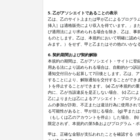
5. 乙がアソシエイトであることの表示
乙は、乙のサイト上または甲が乙によるプログラム
挿入］は適格販売により収入を得ています。」ま
び適用法により求められる場合を除き、乙は、事
ものとします。乙は、本規約において明確に認め
みます。）をせず、甲と乙またはその他のいかな
6. 契約期間および契約解除
本規約の期間は、乙がアソシエイト・サイトに登
用ある法により認められる場合は、自動的かつ訴
通知交付日から起算して7日後とします。乙は、
することにより、解除通知を交付することができ
トを停止することができます。 (a) 乙が本規約
内に、乙が当該違反を是正しない場合、 (c) 乙
乙によりまたは乙によるアソシエイト・プログラム
ムの参加が詐欺、不正または違法行為に使用されて
る可能性があると、甲が信じる場合、 (g) 甲
（もしくは乙のアカウントを停止）した場合、 (h
限定されず、本規約の第5条およびプログラム・
甲は、正確な金額が支払われたことを確認する（