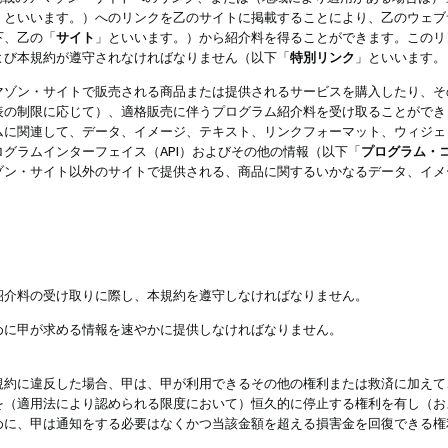
」といいます。）へのリンクを乙のサイトに掲載することにより、乙のウェブ
下、乙の「
サイト
」といいます。）から紹介料を得ることができます。このリ
よび本規約が遵守されなければなりません（以下「
特別リンク
」といいます。
マゾン・サイトで販売される商品または提供されるサービスを購入したり、そ
表の制限に応じて）、適格販売に伴うプログラム紹介料を受け取ることができ
ムに関連して、データ、イメージ、テキスト、リンクフォーマット、ウィジェ
グラムインターフェイス（API）およびその他の情報（以下「
プログラム・
ゾン・サイト以外のサイトで提供される、商品に関するいかなるデータ、イメ
紹介料の受け取りに際し、本規約を遵守しなければなりません。
めに甲が求める情報を速やかに提供しなければなりません。
規約に違反した場合、甲は、甲が利用できるその他の権利または救済に加えて
を（適用法により認められる限度において）恒久的に停止する権利を有し（お
めに、甲は通知をする必要はなくかつ当該金額を超える損害金を回復できる権