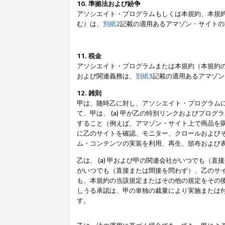
10. 準拠法および紛争
アソシエイト・プログラムもしくは本規約、本規
む）は、
別紙2
記載の適用あるアマゾン・サイトの
11. 税金
アソシエイト・プログラムまたは本規約（本規約
および関連義務は、
別紙3
記載の適用あるアマゾン
12. 雑則
甲は、随時乙に対し、アソシエイト・プログラム
て、甲は、 (a) 甲が乙の特別リンクおよびプ
すること（例えば、アマゾン・サイト上で商品を購
に乙のサイトを確認、モニター、クロールおよびそ
ム・コンテンツの実装を利用、再生、頒布および
乙は、 (a) 甲および甲の関連会社がいつでも（
がいつでも（直接または間接を問わず）、乙のサイ
も、本規約の当該規定またはその他の規定をその後
しうる承認は、甲の単独の裁量により実施または
す。