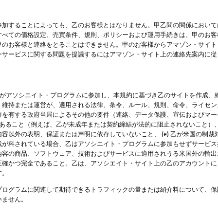
参加することによっても、乙のお客様とはなりません。甲乙間の関係において
すべての価格設定、売買条件、規則、ポリシーおよび運用手続きは、甲のお客
甲のお客様と連絡をとることはできません。甲のお客様からアマゾン・サイト
ーサービスに関する問題を提議するにはアマゾン・サイト上の連絡先案内に従
 乙がアソシエイト・プログラムに参加し、本規約に基づき乙のサイトを作成、維
、維持または運営が、適用される法律、条令、ルール、規則、命令、ライセン
権を有する政府当局によるその他の要件（連絡、データ保護、宣伝およびマー
力があること（例えば、乙が未成年または契約締結が法的に阻止されないこと）、 
容以外の表明、保証または声明に依存していないこと、 (e) 乙が米国の制
が科されている場合、乙はアソシエイト・プログラムに参加もせずサービス提供
容の商品、ソフトウェア、技術およびサービスに適用されうる米国外の輸出およ
正確かつ完全であること。乙は、アソシエイト・サイト上の乙のアカウントに
す。
プログラムに関連して期待できるトラフィックの量または紹介料について、保
いません。