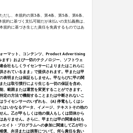
だし、本規約の第3条、第4条、第5条、第6条、
に本規約に基づく支払可能だが未払いの支払義務は、
本規約に基づき生じた責任を免責するものではあ
コンテンツ、Product Advertising
みます）および一切のテクノロジー、ソフトウェ
連会社もしくライセンサーによりまたはこれらに
供されているまま」で提供されます。甲または甲
の表明または保証もしません。甲ならびに甲の関
または取引慣行により生じる一切の保証を含め、
能、範囲または運営を変更することができます。
特定の方法で機能することまたは中断されないこ
イセンサーのいずれも、 (A) 停電もしくはシ
またはいかなるデータ、イメージ、テキストその他の
せん。乙が甲もしくは他の個人もしくは団体から
はありません。さらに、甲または甲の関連会社も
アソシエイト・プログラムへの参加に関連して乙が行っ
る補償、弁済または損害について、何ら責任を負い