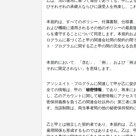
乙は、法の運用に基づく場合であっても、甲によ
びそれぞれの承継人ならびに譲受人を拘束し、こ
本規約は、すべてのポリシー、付属書類、仕様書
および機能に適用されるその他のポリシーの最新
らを遵守することについて同意します。本規約お
ログラムに基づく乙と甲の関連会社間の契約の間
ト・プログラムに関する乙と甲の間の完全なる合
本規約において、「含む」、「例」、および「例
それに限定されない」を意味します。
アソシエイト・プログラムに関連して甲が乙に提
全ての情報は、甲の「
秘密情報
」であり、将来に
し、乙のアカウントに関して秘密情報にアクセス
密保持義務を負う乙の関連会社以外の）第三者に
す。当該制限は、両当事者間の他の秘密保持契約
乙と甲とは独立した契約者であり、本規約は、乙
雇用関係も形成するものではありません。乙は、