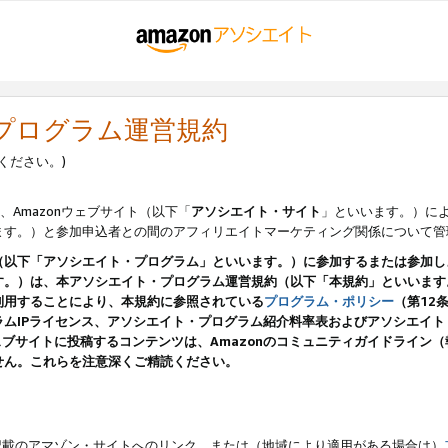
・プログラム運営規約
ください。)
、Amazonウェブサイト（以下「
アソシエイト・サイト
」といいます。）に
ます。）と参加申込者との間のアフィリエイトマーケティング関係について管
（以下「アソシエイト・プログラム」といいます。）に参加するまたは参加し
す。）は、本アソシエイト・プログラム運営規約（以下「本規約」といいます
利用することにより、本規約に参照されている
プログラム・ポリシー
（第12
ムIPライセンス、アソシエイト・プログラム紹介料率表およびアソシエイ
pのウェブサイトに投稿するコンテンツは、Amazonのコミュニティガイドライ
せん。これらを注意深くご精読ください。
載のアマゾン・サイトへのリンク、または（地域により適用がある場合は）