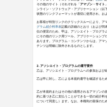
その他のサイト（それぞれを「
アマゾン・サイト
ンライン・ソフトウェア・アプリケーション（以
状態のリンクフォーマットが適切に使用され、お
お客様が特別リンクのクリックスルーにより、ア
グラム紹介料率表
記載の詳細のとおり（および同
伝の便宜のため、甲は、アソシエイト・プログラ
にその他のリンク用ツール、アプリケーションプロ
あります。プログラム・コンテンツからは、アマ
テンツは明確に除外されるものとします。
2. アソシエイト・プログラムの遵守要件
乙は、アソシエイト・プログラムへの参加および
乙は甲に対し、乙による本規約遵守を確認するた
乙が本規約またはその他の適用されるアマゾンの
約に基づき乙に支払うことができる一切の紹介料
について同意し）ます。なお、本権利の留保のた