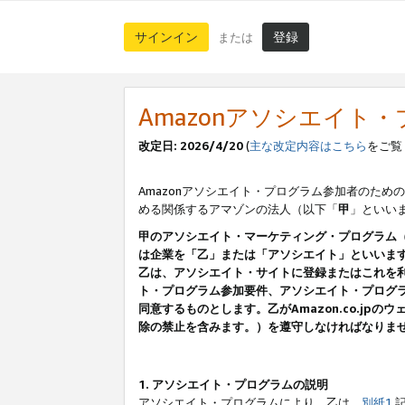
サインイン
登録
または
Amazonアソシエイト
改定日: 2026/4/20
(
主な改定内容はこちら
をご覧
Amazonアソシエイト・プログラム参加者のための
める関係するアマゾンの法人（以下「
甲
」といい
甲のアソシエイト・マーケティング・プログラム
は企業を「乙」または「アソシエイト」といいま
乙は、アソシエイト・サイトに登録またはこれを
ト・プログラム参加要件、アソシエイト・プログラ
同意するものとします。乙がAmazon.co.j
除の禁止を含みます。）を遵守しなければなりま
1. アソシエイト・プログラムの説明
アソシエイト・プログラムにより、乙は、
別紙1
記