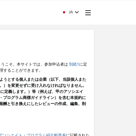
JA
ようこそ。本サイトでは、参加申込者は
別紙1
に定
理することができます。
ようとする個人または企業（以下、当該個人また
。）を変更せずに受け入れなければなりません。
条に定義します。）等（例えば、甲のアソシエイ
ト・プログラム商標ガイドライン）を含む本規約に
ン（報酬と引き換えにしたレビューの作成、編集、削
アソシエイト・プログラム紹介料率表
に記載された