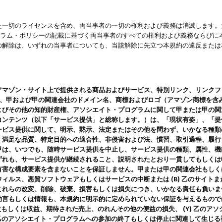
一切のライセンスを含め、両当事者の一切の権利および義務は消滅します。た
ログラム・ポリシーの記載に基づく両当事者のすべての権利および義務ならび
の解除は、いずれの当事者についても、当該解除に先立つ本規約の違反または
ン・サイト上で提供される商品およびサービス、特別リンク、リンクフォーマット、
ツ、甲および甲の関連会社のドメイン名、商標およびロゴ（アマゾン商標を含
よびその他の知的財産権、アソシエイト・プログラムに関して甲または甲の関
コンテンツ（以下「サービス提供」と総称します。）は、「現状有姿」、「提
ービス提供に関して、明示、黙示、法定またはその他を問わず、いかなる種類
、満足な品質、特定目的への適合性、非侵害および法、慣習、取引過程、履行
甲は、いつでも、随時サービス提供を中止し、サービス提供の種類、属性、機
ずれも、サービス提供が継続されること、説明されたとおり一貫してもしくは
害な構成要素を含まないことを保証しません。甲または甲の関連会社もしくはラ
ィルス、悪質ソフトウェアもしくはサービスの中断または (B) 乙のサイト
これらの改変、削除、破棄、損害もしくは損失につき、いかなる責任も負いま
助言もしくは情報も、本規約に明示的に定められていない保証を与えるもので
利益もしくは収益、期待された売上、のれんその他の便益の損失、 (Y) 乙の
) 乙のアソシエイト・プログラムへの参加の終了もしくは停止に関連して生じ