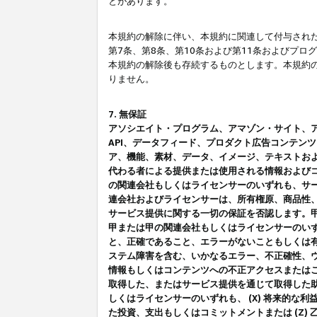
とがあります。
本規約の解除に伴い、本規約に関連して付与された
第7条、第8条、第10条および第11条およびプ
本規約の解除後も存続するものとします。本規約
りません。
7. 無保証
アソシエイト・プログラム、アマゾン・サイト、アマゾ
API、データフィード、プロダクト広告コンテン
ア、機能、素材、データ、イメージ、テキストお
代わる者による提供または使用される情報および
の関連会社もしくはライセンサーのいずれも、サ
連会社およびライセンサーは、所有権原、商品性
サービス提供に関する一切の保証を否認します。
甲または甲の関連会社もしくはライセンサーのい
と、正確であること、エラーがないこともしくは有
ステム障害を含む、いかなるエラー、不正確性、ウ
情報もしくはコンテンツへの不正アクセスまたは
取得した、またはサービス提供を通じて取得した
しくはライセンサーのいずれも、 (X) 将来的な
た投資、支出もしくはコミットメントまたは (Z