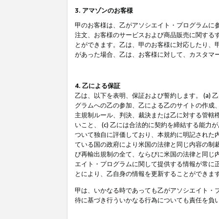
3. アマゾンのお客様
甲のお客様は、乙がアソシエイト・プログラムに
注文、お客様のサービスおよび商品販売に関する
とができます。乙は、甲のお客様に対応したり、
があった場合、乙は、お客様に対して、カスタマ
4. 乙による保証
乙は、以下を表明、保証および誓約します。 (a)
グラムへの乙の参加、乙による乙のサイトの作成
主規制ルール、判決、裁決または乙に対する管轄
いこと、 (c) 乙には合法的に契約を締結する能
ついて独自に評価しており、本規約に明記された内
ている国の政府により米国の法律と同じ内容の制裁
び再輸出規制の全て、ならびに米国の法律と同じ内
エイト・プログラムに関して提供する情報が常に
とにより、乙自身の情報を更新することができま
甲は、いかなる時であっても乙がアソシエイト・
待に基づき行ういかなる行為についても責任を負