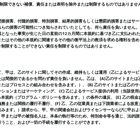
は制限できない補償、責任または表明を除外または制限するものではありませ
間接損害、付随的損害、特別損害、結果的損害もしくは懲罰的損害またはサー
れらの損害の可能性につき知らされていたとしても、何ら責任を負いません。
因となった事実が生じた日の直前の12カ月間に本規約に基づき乙に支払われ
またはその他の本規約に関連するその他の衡平法上の救済を求める権利を含め
き制限することができない責任を制限するものではありません。
て、甲は、乙のサイトに関してその作成、維持もしくは運用（乙によるサービ
は間接的であるかを問わず責任を負いません。乙は、 (A)乙のサイトまた
たはプロセスとの組み合わせを含みます。）、 (B) 乙のサイトまたは乙の
ションまたはマーケティング、 (C) 乙によるサービス提供の利用（当該使
よる本規約（プログラム・ポリシーを含みます。）の条件の違反、 (E) 乙の
務または関税の履行不履行、 (F) 乙、乙の従業員または下請業者による故
含みます。）請求から、甲、甲の関連会社およびライセンサーならびに甲およ
。甲または甲の被指名人は、本条の執行等のため、特別命令等を通じ、法的請
行うこと、および一切の手続を履行することができます。