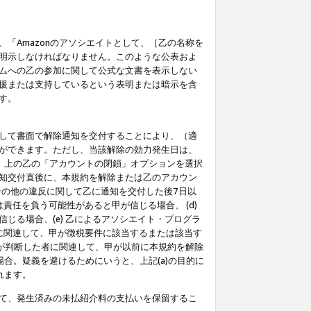
「Amazonのアソシエイトとして、［乙の名称を
明示しなければなりません。このような公表およ
ムへの乙の参加に関して公式な文書を表示しない
援または支持しているという表明または暗示を含
す。
して書面で解除通知を交付することにより、（適
ができます。ただし、当該解除の効力発生日は、
」上の乙の「アカウントの閉鎖」オプションを選択
知交付直後に、本規約を解除または乙のアカウン
のその他の違反に関して乙に通知を交付した後7日以
責任を負う可能性があると甲が信じる場合、 (d)
る場合、(e) 乙によるアソシエイト・プログラ
為に関連して、甲が徴税要件に該当するまたは該当す
甲が判断した者に関連して、甲が以前に本規約を解除
場合。疑義を避けるためにいうと、上記(a)の目的に
れます。
て、発生済みの未払紹介料の支払いを保留するこ