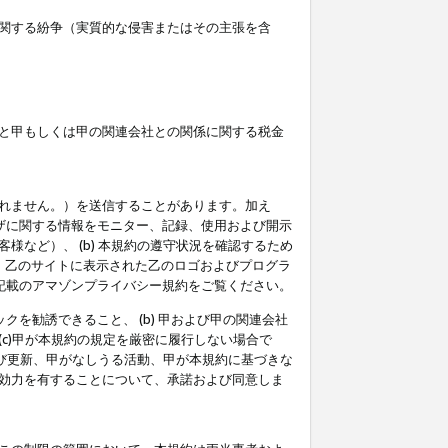
関する紛争（実質的な侵害またはその主張を含
と甲もしくは甲の関連会社との関係に関する税金
られません。）を送信することがあります。加え
ーザに関する情報をモニター、記録、使用および開示
など）、 (b) 本規約の遵守状況を確認するため
て、乙のサイトに表示された乙のロゴおよびプログラ
記載のアマゾンプライバシー規約をご覧ください。
クを勧誘できること、 (b) 甲および甲の関連会社
c)甲が本規約の規定を厳密に履行しない場合で
及び更新、甲がなしうる活動、甲が本規約に基づきな
効力を有することについて、承諾および同意しま