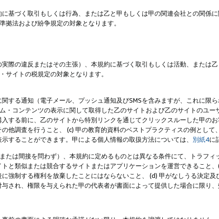
約に基づく取引もしくは行為、または乙と甲もしくは甲の関連会社との関係に
準拠法および紛争規定の対象となります。
の実際の違反またはその主張）、本規約に基づく取引もしくは活動、または乙
・サイトの税規定の対象となります。
に関する通知（電子メール、プッシュ通知及びSMSを含みますが、これに限
ログラム・コンテンツの表示に関して取得した乙のサイトおよび乙のサイトのユ
入する前に、乙のサイトから特別リンクを通じてクリックスルーした甲のお客様
の他調査を行うこと、 (c) 甲の教育的資料のベストプラクティスの例とし
表示することができます。甲による個人情報の取扱方法については、
別紙4
に
直接または間接を問わず）、本規約に定めるものとは異なる条件にて、トラフィッ
トと類似または競合するサイトまたはアプリケーションを運営できること、(
に強制する権利を放棄したことにはならないこと、 (d) 甲がなしうる決定
付与され、権限を与えられた甲の代表者が書面によって提供した場合に限り、