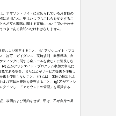
は、アマゾン・サイトに定められているお客様の
様に適用され、甲はいつでもこれらを変更するこ
との相互の関係に関する事項について問い合わせ
うべきである旨述べなければなりません。
持および運営すること、 (b) アソシエイト・プロ
ス、許可、ガイダンス、実施規則、業界標準、自
ケティングに関する全ルールを含む）に違反しな
(d) 乙がアソシエイト・プログラム参加の利点に
裁対象である場合、または乙がサービス提供を使用し
も使用しないこと、 (f) 乙は、米国の輸出およ
び再輸出規制を遵守すること、 (g) 乙がアソシ
ログインし、「アカウントの管理」を選択するこ
証、表明および誓約をせず、甲は、乙が自身の期