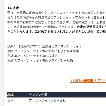
13. 改定
甲は、本規約に定める条件を、アソシエイト・サイト上に改定のお知ら
または改定内容をその時点で乙のアソシエイト・アカウントに登録され
甲の単独の裁量にて改定することができます。改定の発効日は、記載さ
て、当該通知の交付日から7日以降の日とします。
改定の発効日以後も
たこととなります。乙が改定を受け入れることができない場合、乙の唯
別紙 1: 地域毎のアマゾン企業およびアマゾン・サイト
別紙 2: アマゾン・サイト毎の準拠法および紛争規定
別紙 3: アマゾン・サイト毎の税規定
別紙 4: アマゾン・サイト毎のプライバシー規約
別紙1: 地域毎のア
地域
アマゾン企業
日本
アマゾンジャパン合同会社