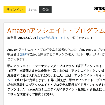
サインイン
登録
または
Amazonアソシエイト・プログラ
改定日: 2026/4/20
(
主な改定内容はこちら
をご覧ください。)
Amazonアソシエイト・プログラム参加者のための、Amazonウェブサ
申込者は
別紙1
に定める関係するアマゾンの法人（以下「
甲
」といいま
とができます。
甲のアソシエイト・マーケティング・プログラム（以下「アソシエイト
（以下、当該個人または企業を「乙」または「アソシエイト」といいま
変更せずに受け入れなければなりません。乙は、アソシエイト・サイト
シー
（第12条に定義します。）等（例えば、甲のアソシエイト・プロ
紹介料率表およびアソシエイト・プログラム商標ガイドライン）を含む本規
テンツは、Amazonのコミュニティガイドライン（報酬と引き換え
これらを注意深くご精読ください。