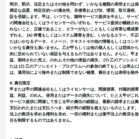
明示、黙示、法定またはその他を問わず、いかなる種類の表明または保
満足な品質、特定目的への適合性、非侵害および法、慣習、取引過程、
証を否認します。甲は、いつでも、随時サービス提供を中止し、サービ
の関連会社もしくはライセンサーのいずれも、サービス提供が継続され
れないこと、正確であること、エラーがないこともしくは有害な構成要
ずれも、 (A) 停電もしくはシステム障害を含む、いかなるエラー、不
たはいかなるデータ、イメージ、テキストその他の情報もしくはコンテ
いかなる責任も負いません。乙が甲もしくは他の個人もしくは団体から
的に定められていない保証を与えるものではありません。さらに、甲また
益、期待された売上、のれんその他の便益の損失、 (Y) 乙のアソシ
たは (Z) 乙のアソシエイト・プログラムへの参加の終了もしくは停
は、適用法により除外または制限できない補償、責任または表明を除外
8. 責任限定
甲または甲の関連会社もしくはライセンサーは、間接損害、付随的損害
益、利益、のれん、使用またはデータの損失について、たとえ甲がこれ
サービス提供に関連して生じる甲の責任の総額は、最新の請求または責
支払われたまたは支払うべき、紹介料の総額を超えないものとします。
法上の救済を求める権利を含め、一切の権利または衡平法上の救済を放
任を制限するものではありません。