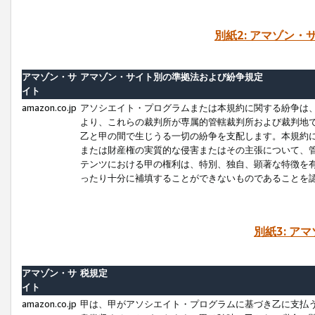
別紙2: アマゾン
アマゾン・サ
アマゾン・サイト別の準拠法および紛争規定
イト
amazon.co.jp
アソシエイト・プログラムまたは本規約に関する紛争は
より、これらの裁判所が専属的管轄裁判所および裁判地
乙と甲の間で生じうる一切の紛争を支配します。本規約
または財産権の実質的な侵害またはその主張について、
テンツにおける甲の権利は、特別、独自、顕著な特徴を
ったり十分に補填することができないものであることを
別紙3: ア
アマゾン・サ
税規定
イト
amazon.co.jp
甲は、甲がアソシエイト・プログラムに基づき乙に支払