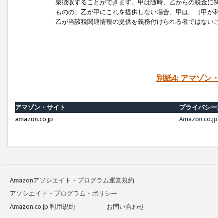
泉徴収することができます。甲は随時、乙からの税金に
ものの、乙が甲にこれを提供しない場合、甲は、（甲が
乙が当該税関連情報の提供を義務付けられる者ではない
別紙4: アマゾ
アマゾン・サイト
プライバシー
amazon.co.jp
Amazon.c
Amazonアソシエイト・プログラム運営規約
アソシエイト・プログラム・ポリシー
Amazon.co.jp 利用規約
お問い合わせ