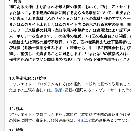
9. 補償
適用ある法律により許される最大限の限度において、甲は、乙のサイト
または乙による本規約の違反に関するあらゆる事柄について、直接または
トに表示される素材（乙のサイトまたはこれらの素材と他のアプリケーシ
または乙のサイト上もしくは乙のサイト内に表示される素材の使用、開発
よるサービス提供の利用（当該使用が本規約または適用法により認可され
ム・ポリシーを含みます。）の条件の違反、 (E) 乙の税金および関
の義務または関税の履行不履行、 (F) 乙、乙の従業員または下請業
び経費（弁護士費用を含みます。）請求から、甲、甲の関連会社および
御し、補償し、免責することに同意します。甲または甲の被指名人は、
保護のためにアマゾン関係者の代理としていかなる法的措置を行うこと
10. 準拠法および紛争
アソシエイト・プログラムもしくは本規約、本規約に基づく取引もしく
たはその主張を含む）は、
別紙2
記載の適用あるアマゾン・サイトの準
11. 税金
アソシエイト・プログラムまたは本規約（本規約の実際の違反またはそ
の関係に関する税金および関連義務は、
別紙3
記載の適用あるアマゾン
12. 雑則