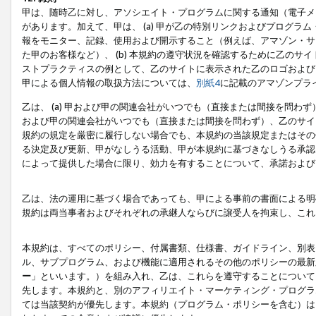
甲は、随時乙に対し、アソシエイト・プログラムに関する通知（電子メ
があります。加えて、甲は、 (a) 甲が乙の特別リンクおよびプログ
報をモニター、記録、使用および開示すること（例えば、アマゾン・サ
た甲のお客様など）、 (b) 本規約の遵守状況を確認するために乙のサイ
ストプラクティスの例として、乙のサイトに表示された乙のロゴおよび
甲による個人情報の取扱方法については、
別紙4
に記載のアマゾンプラ
乙は、 (a) 甲および甲の関連会社がいつでも（直接または間接を問わず
および甲の関連会社がいつでも（直接または間接を問わず）、乙のサイ
規約の規定を厳密に履行しない場合でも、本規約の当該規定またはその他
る決定及び更新、甲がなしうる活動、甲が本規約に基づきなしうる承認
によって提供した場合に限り、効力を有することについて、承諾および
乙は、法の運用に基づく場合であっても、甲による事前の書面による明
規約は両当事者およびそれぞれの承継人ならびに譲受人を拘束し、これ
本規約は、すべてのポリシー、付属書類、仕様書、ガイドライン、別表
ル、サブプログラム、および機能に適用されるその他のポリシーの最新
ー
」といいます。）を組み入れ、乙は、これらを遵守することについて
先します。本規約と、別のアフィリエイト・マーケティング・プログラ
ては当該契約が優先します。本規約（プログラム・ポリシーを含む）は