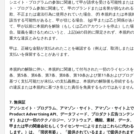
シエイト・プログラムの参加に関連して甲が請求を受ける可能性または責
ト・プログラム参加に関連して、甲のブランドまたは名誉が損なわれる可
欺、不正または違法行為に使用されていた場合、 (f) 本規約または
該当する可能性があると、甲が信じる場合、 (g) 甲または乙と関係
て、甲が以前に本規約を解除（もしくは乙のアカウントを停止）した場合
合。疑義を避けるためにいうと、上記(a)の目的に限定されず、本規約
重大な違反とみなされます。
甲は、正確な金額が支払われたことを確認する（例えば、取消しまたは
支払いを保留することがあります。
本規約の解除に伴い、本規約に関連して付与された一切のライセンスを
条、第5条、第6条、第7条、第8条、第10条および第11条およびプ
基づく支払可能だが未払いの支払義務は、本規約の解除後も存続するも
の違反または本規約に基づき生じた責任を免責するものではありません
7. 無保証
アソシエイト・プログラム、アマゾン・サイト、アマゾン・サイト上で
Product Advertising API、データフィード、プロダクト
す）および一切のテクノロジー、ソフトウェア、機能、素材、データ、
甲または甲の関連会社もしくライセンサーによりまたはこれらに代わる
します。）は、「現状有姿」、「提供されているまま」で提供されます