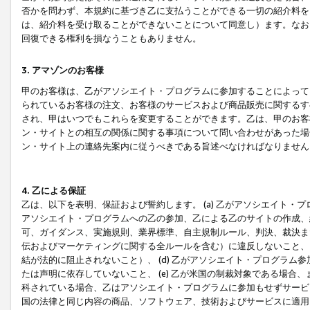
否かを問わず、本規約に基づき乙に支払うことができる一切の紹介料を
は、紹介料を受け取ることができないことについて同意し）ます。なお
回復できる権利を損なうこともありません。
3. アマゾンのお客様
甲のお客様は、乙がアソシエイト・プログラムに参加することによって
られているお客様の注文、お客様のサービスおよび商品販売に関するす
され、甲はいつでもこれらを変更することができます。乙は、甲のお客
ン・サイトとの相互の関係に関する事項について問い合わせがあった場
ン・サイト上の連絡先案内に従うべきである旨述べなければなりません
4. 乙による保証
乙は、以下を表明、保証および誓約します。 (a) 乙がアソシエイト・
アソシエイト・プログラムへの乙の参加、乙による乙のサイトの作成、
可、ガイダンス、実施規則、業界標準、自主規制ルール、判決、裁決ま
伝およびマーケティングに関する全ルールを含む）に違反しないこと、 
結が法的に阻止されないこと）、 (d) 乙がアソシエイト・プログラ
たは声明に依存していないこと、 (e) 乙が米国の制裁対象である場
科されている場合、乙はアソシエイト・プログラムに参加もせずサービス
国の法律と同じ内容の商品、ソフトウェア、技術およびサービスに適用さ