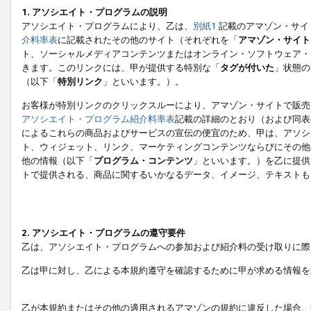
1. アソシエイト・プログラムの説明
アソシエイト・プログラムにより、乙は、
別紙1
記載のアマゾン・サイ
介料率表
に記載されたその他のサイト（それぞれを「
アマゾン・サイト
ト、ソーシャルメディアコンテンツまたはオンライン・ソフトウェア・
きます。このリンクには、甲が提供する特別な「
タグが付いた
」状態の
（以下「
特別リンク
」といいます。）。
お客様が特別リンクのクリックスルーにより、アマゾン・サイトで販売
アソシエイト・プログラム紹介料率表
記載の詳細のとおり（および同表
によるこれらの商品およびサービスの宣伝の便宜のため、甲は、アソシ
ト、ウィジェット、リンク、マーケティングコンテンツならびにその他
他の情報（以下「
プログラム・コンテンツ
」といいます。）を乙に提供
トで提供される、商品に関するいかなるデータ、イメージ、テキストも
2. アソシエイト・プログラムの遵守要件
乙は、アソシエイト・プログラムへの参加および紹介料の受け取りに際
乙は甲に対し、乙による本規約遵守を確認するために甲が求める情報を
乙が本規約またはその他の適用されるアマゾンの規約に違反した場合、