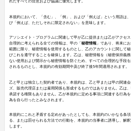
れたすべての合意および協議に優先します。
本規約において、「含む」、「例」、および「例えば」という用語は、
び「例えば、ただしそれに限定されない」を意味します。
アソシエイト・プログラムに関連して甲が乙に提供または乙がアクセス
合理的に考えられる全ての情報は、甲の「
秘密情報
」であり、将来にお
範囲に限り、秘密情報を使用するものとし、乙のアカウントに関して秘
びこれを遵守することを確保します。乙は、秘密情報を（秘密保持義務
ない使用および開示から秘密情報を防ぐため、すべての合理的な手段を
されるものとし、本規約の有効期間中及び終了後5年間適用されます。
乙と甲とは独立した契約者であり、本規約は、乙と甲または甲の関連会
ズ、販売代理店または雇用関係も形成するものではありません。乙は、
承諾する権限もありません。乙が本規約に定める事項に関連する行為を
為を自ら行ったとみなされます。
本規約にこれと矛盾する定めがあったとしても、本規約のいかなる条項
る、または罰せられる方法での行動を、本規約の当事者に誘導し、解釈
します。