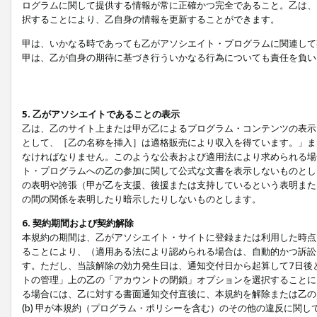
ログラムに関して提供する情報が常に正確かつ完全であること。乙は、
択することにより、乙自身の情報を更新することができます。
甲は、いかなる時であっても乙がアソシエイト・プログラムに関連して
甲は、乙が自身の期待に基づき行ういかなる行為についても責任を負い
5. 乙がアソシエイトであることの表示
乙は、乙のサイト上または甲が乙によるプログラム・コンテンツの表示ま
として、［乙の名称を挿入］は適格販売により収入を得ています。」ま
なければなりません。このような公表および適用法により求められる場
ト・プログラムへの乙の参加に関して公式な文書を表示しないものとし
の表明や誇張（甲が乙を支援、後援または支持しているという表明また
の間の関係を表明したり暗示したりしないものとします。
6. 契約期間および契約解除
本規約の期間は、乙がアソシエイト・サイトに登録または利用した時点
ることにより、（適用ある法により認められる場合は、自動的かつ訴訟
す。ただし、当該解除の効力発生日は、通知交付日から起算して7日後
トの管理」上の乙の「アカウントの閉鎖」オプションを選択することに
る場合には、乙に対する書面通知交付直後に、本規約を解除または乙のア
(b) 甲が本規約（プログラム・ポリシーを含む）のその他の違反に関し