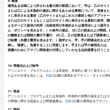
9. 補償
適用ある法律により許される最大限の限度において、甲は、乙のサイト
または乙による本規約の違反に関するあらゆる事柄について、直接または
トに表示される素材（乙のサイトまたはこれらの素材と他のアプリケーシ
または乙のサイト上もしくは乙のサイト内に表示される素材の使用、開発
よるサービス提供の利用（当該使用が本規約または適用法により認可され
ム・ポリシーを含みます。）の条件の違反、 (E) 乙の税金および関
の義務または関税の履行不履行、 (F) 乙、乙の従業員または下請業
び経費（弁護士費用を含みます。）請求から、甲、甲の関連会社および
御し、補償し、免責することに同意します。甲または甲の被指名人は、
保護のためにアマゾン関係者の代理としていかなる法的措置を行うこと
10. 準拠法および紛争
アソシエイト・プログラムもしくは本規約、本規約に基づく取引もしく
たはその主張を含む）は、
別紙2
記載の適用あるアマゾン・サイトの準
11. 税金
アソシエイト・プログラムまたは本規約（本規約の実際の違反またはそ
の関係に関する税金および関連義務は、
別紙3
記載の適用あるアマゾン
12. 雑則