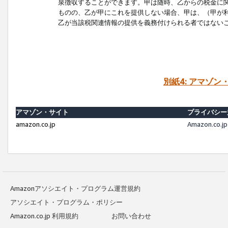
泉徴収することができます。甲は随時、乙からの税金に
ものの、乙が甲にこれを提供しない場合、甲は、（甲が
乙が当該税関連情報の提供を義務付けられる者ではない
別紙4: アマゾ
アマゾン・サイト
プライバシー
amazon.co.jp
Amazon.c
Amazonアソシエイト・プログラム運営規約
アソシエイト・プログラム・ポリシー
Amazon.co.jp 利用規約
お問い合わせ