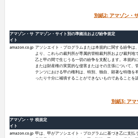
別紙2: アマゾン
アマゾン・サ
アマゾン・サイト別の準拠法および紛争規定
イト
amazon.co.jp
アソシエイト・プログラムまたは本規約に関する紛争は
より、これらの裁判所が専属的管轄裁判所および裁判地
乙と甲の間で生じうる一切の紛争を支配します。本規約
または財産権の実質的な侵害またはその主張について、
テンツにおける甲の権利は、特別、独自、顕著な特徴を
ったり十分に補填することができないものであることを
別紙3: ア
アマゾン・サ
税規定
イト
amazon.co.jp
甲は、甲がアソシエイト・プログラムに基づき乙に支払