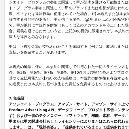
シエイト・プログラムの参加に関連して甲が請求を受ける可能性または責
ト・プログラム参加に関連して、甲のブランドまたは名誉が損なわれる可
欺、不正または違法行為に使用されていた場合、 (f) 本規約または
該当する可能性があると、甲が信じる場合、 (g) 甲または乙と関係
て、甲が以前に本規約を解除（もしくは乙のアカウントを停止）した場合
合。疑義を避けるためにいうと、上記(a)の目的に限定されず、本規約
重大な違反とみなされます。
甲は、正確な金額が支払われたことを確認する（例えば、取消しまたは
支払いを保留することがあります。
本規約の解除に伴い、本規約に関連して付与された一切のライセンスを
条、第5条、第6条、第7条、第8条、第10条および第11条およびプ
基づく支払可能だが未払いの支払義務は、本規約の解除後も存続するも
の違反または本規約に基づき生じた責任を免責するものではありません
7. 無保証
アソシエイト・プログラム、アマゾン・サイト、アマゾン・サイト上で
Product Advertising API、データフィード、プロダクト
す）および一切のテクノロジー、ソフトウェア、機能、素材、データ、
甲または甲の関連会社もしくライセンサーによりまたはこれらに代わる
します。）は、「現状有姿」、「提供されているまま」で提供されます