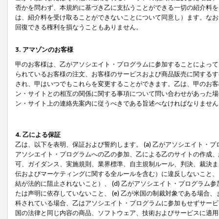
否かを問わず、本規約に基づき乙に支払うことができる一切の紹介料を
は、紹介料を受け取ることができないことについて同意し）ます。なお
回復できる権利を損なうこともありません。
3. アマゾンのお客様
甲のお客様は、乙がアソシエイト・プログラムに参加することによって
られているお客様の注文、お客様のサービスおよび商品販売に関するす
され、甲はいつでもこれらを変更することができます。乙は、甲のお客
ン・サイトとの相互の関係に関する事項について問い合わせがあった場
ン・サイト上の連絡先案内に従うべきである旨述べなければなりません
4. 乙による保証
乙は、以下を表明、保証および誓約します。 (a) 乙がアソシエイト・
アソシエイト・プログラムへの乙の参加、乙による乙のサイトの作成、
可、ガイダンス、実施規則、業界標準、自主規制ルール、判決、裁決ま
伝およびマーケティングに関する全ルールを含む）に違反しないこと、 
結が法的に阻止されないこと）、 (d) 乙がアソシエイト・プログラ
たは声明に依存していないこと、 (e) 乙が米国の制裁対象である場
科されている場合、乙はアソシエイト・プログラムに参加もせずサービス
国の法律と同じ内容の商品、ソフトウェア、技術およびサービスに適用さ