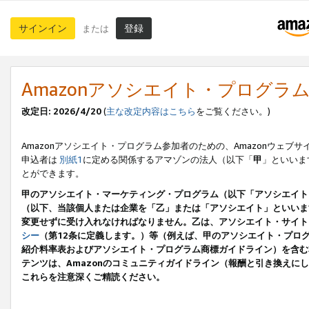
サインイン
登録
または
Amazonアソシエイト・プログラ
改定日: 2026/4/20
(
主な改定内容はこちら
をご覧ください。)
Amazonアソシエイト・プログラム参加者のための、Amazonウェブサ
申込者は
別紙1
に定める関係するアマゾンの法人（以下「
甲
」といいま
とができます。
甲のアソシエイト・マーケティング・プログラム（以下「アソシエイト
（以下、当該個人または企業を「乙」または「アソシエイト」といいま
変更せずに受け入れなければなりません。乙は、アソシエイト・サイト
シー
（第12条に定義します。）等（例えば、甲のアソシエイト・プロ
紹介料率表およびアソシエイト・プログラム商標ガイドライン）を含む本規
テンツは、Amazonのコミュニティガイドライン（報酬と引き換え
これらを注意深くご精読ください。