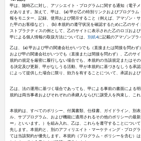
甲は、随時乙に対し、アソシエイト・プログラムに関する通知（電子メ
があります。加えて、甲は、 (a) 甲が乙の特別リンクおよびプログ
報をモニター、記録、使用および開示すること（例えば、アマゾン・サ
た甲のお客様など）、 (b) 本規約の遵守状況を確認するために乙のサイ
ストプラクティスの例として、乙のサイトに表示された乙のロゴおよび
甲による個人情報の取扱方法については、
別紙4
に記載のアマゾンプラ
乙は、 (a) 甲および甲の関連会社がいつでも（直接または間接を問わず
および甲の関連会社がいつでも（直接または間接を問わず）、乙のサイ
規約の規定を厳密に履行しない場合でも、本規約の当該規定またはその他
る決定及び更新、甲がなしうる活動、甲が本規約に基づきなしうる承認
によって提供した場合に限り、効力を有することについて、承諾および
乙は、法の運用に基づく場合であっても、甲による事前の書面による明
規約は両当事者およびそれぞれの承継人ならびに譲受人を拘束し、これ
本規約は、すべてのポリシー、付属書類、仕様書、ガイドライン、別表
ル、サブプログラム、および機能に適用されるその他のポリシーの最新
ー
」といいます。）を組み入れ、乙は、これらを遵守することについて
先します。本規約と、別のアフィリエイト・マーケティング・プログラ
ては当該契約が優先します。本規約（プログラム・ポリシーを含む）は