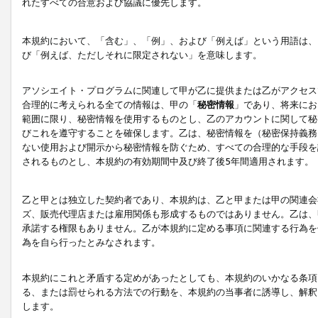
れたすべての合意および協議に優先します。
本規約において、「含む」、「例」、および「例えば」という用語は、
び「例えば、ただしそれに限定されない」を意味します。
アソシエイト・プログラムに関連して甲が乙に提供または乙がアクセス
合理的に考えられる全ての情報は、甲の「
秘密情報
」であり、将来にお
範囲に限り、秘密情報を使用するものとし、乙のアカウントに関して秘
びこれを遵守することを確保します。乙は、秘密情報を（秘密保持義務
ない使用および開示から秘密情報を防ぐため、すべての合理的な手段を
されるものとし、本規約の有効期間中及び終了後5年間適用されます。
乙と甲とは独立した契約者であり、本規約は、乙と甲または甲の関連会
ズ、販売代理店または雇用関係も形成するものではありません。乙は、
承諾する権限もありません。乙が本規約に定める事項に関連する行為を
為を自ら行ったとみなされます。
本規約にこれと矛盾する定めがあったとしても、本規約のいかなる条項
る、または罰せられる方法での行動を、本規約の当事者に誘導し、解釈
します。