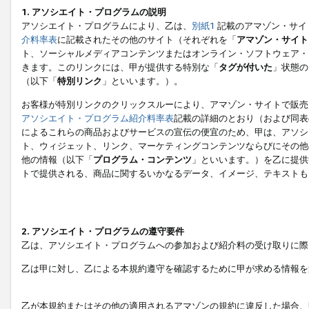
1. アソシエイト・プログラムの説明
アソシエイト・プログラムにより、乙は、
別紙1
記載のアマゾン・サイ
介料率表
に記載されたその他のサイト（それぞれを「
アマゾン・サイト
ト、ソーシャルメディアコンテンツまたはオンライン・ソフトウェア・
きます。このリンクには、甲が提供する特別な「
タグが付いた
」状態の
（以下「
特別リンク
」といいます。）。
お客様が特別リンクのクリックスルーにより、アマゾン・サイトで販売
アソシエイト・プログラム紹介料率表
記載の詳細のとおり（および同表
によるこれらの商品およびサービスの宣伝の便宜のため、甲は、アソシ
ト、ウィジェット、リンク、マーケティングコンテンツならびにその他
他の情報（以下「
プログラム・コンテンツ
」といいます。）を乙に提供
トで提供される、商品に関するいかなるデータ、イメージ、テキストも
2. アソシエイト・プログラムの遵守要件
乙は、アソシエイト・プログラムへの参加および紹介料の受け取りに際
乙は甲に対し、乙による本規約遵守を確認するために甲が求める情報を
乙が本規約またはその他の適用されるアマゾンの規約に違反した場合、