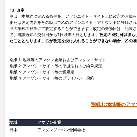
13. 改定
甲は、本規約に定める条件を、アソシエイト・サイト上に改定のお知ら
または改定内容をその時点で乙のアソシエイト・アカウントに登録され
甲の単独の裁量にて改定することができます。改定の発効日は、記載さ
て、当該通知の交付日から7日以降の日とします。
改定の発効日以後も
たこととなります。乙が改定を受け入れることができない場合、乙の唯
別紙 1: 地域毎のアマゾン企業およびアマゾン・サイト
別紙 2: アマゾン・サイト毎の準拠法および紛争規定
別紙 3: アマゾン・サイト毎の税規定
別紙 4: アマゾン・サイト毎のプライバシー規約
別紙1: 地域毎のア
地域
アマゾン企業
日本
アマゾンジャパン合同会社