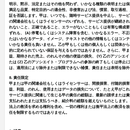
明示、黙示、法定またはその他を問わず、いかなる種類の表明または保
満足な品質、特定目的への適合性、非侵害および法、慣習、取引過程、
証を否認します。甲は、いつでも、随時サービス提供を中止し、サービ
の関連会社もしくはライセンサーのいずれも、サービス提供が継続され
れないこと、正確であること、エラーがないこともしくは有害な構成要
ずれも、 (A) 停電もしくはシステム障害を含む、いかなるエラー、不
たはいかなるデータ、イメージ、テキストその他の情報もしくはコンテ
いかなる責任も負いません。乙が甲もしくは他の個人もしくは団体から
的に定められていない保証を与えるものではありません。さらに、甲また
益、期待された売上、のれんその他の便益の損失、 (Y) 乙のアソシ
たは (Z) 乙のアソシエイト・プログラムへの参加の終了もしくは停
は、適用法により除外または制限できない補償、責任または表明を除外
8. 責任限定
甲または甲の関連会社もしくはライセンサーは、間接損害、付随的損害
益、利益、のれん、使用またはデータの損失について、たとえ甲がこれ
サービス提供に関連して生じる甲の責任の総額は、最新の請求または責
支払われたまたは支払うべき、紹介料の総額を超えないものとします。
法上の救済を求める権利を含め、一切の権利または衡平法上の救済を放
任を制限するものではありません。