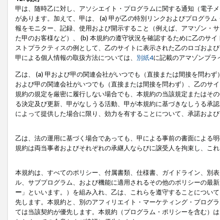
甲は、随時乙に対し、アソシエイト・プログラムに関する通知（電子メ
があります。加えて、甲は、 (a) 甲が乙の特別リンクおよびプログ
報をモニター、記録、使用および開示すること（例えば、アマゾン・サ
た甲のお客様など）、 (b) 本規約の遵守状況を確認するために乙のサイ
ストプラクティスの例として、乙のサイトに表示された乙のロゴおよび
甲による個人情報の取扱方法については、
別紙4
に記載のアマゾンプラ
乙は、 (a) 甲および甲の関連会社がいつでも（直接または間接を問わず
および甲の関連会社がいつでも（直接または間接を問わず）、乙のサイ
規約の規定を厳密に履行しない場合でも、本規約の当該規定またはその他
る決定及び更新、甲がなしうる活動、甲が本規約に基づきなしうる承認
によって提供した場合に限り、効力を有することについて、承諾および
乙は、法の運用に基づく場合であっても、甲による事前の書面による明
規約は両当事者およびそれぞれの承継人ならびに譲受人を拘束し、これ
本規約は、すべてのポリシー、付属書類、仕様書、ガイドライン、別表
ル、サブプログラム、および機能に適用されるその他のポリシーの最新
ー
」といいます。）を組み入れ、乙は、これらを遵守することについて
先します。本規約と、別のアフィリエイト・マーケティング・プログラ
ては当該契約が優先します。本規約（プログラム・ポリシーを含む）は