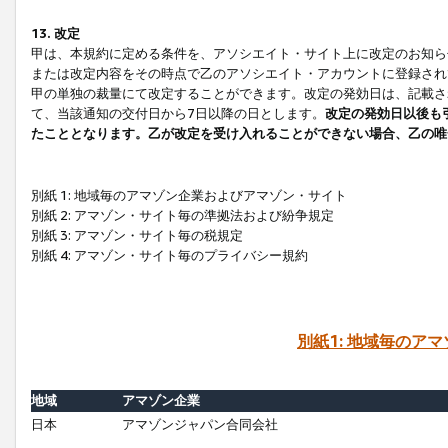
13. 改定
甲は、本規約に定める条件を、アソシエイト・サイト上に改定のお知ら
または改定内容をその時点で乙のアソシエイト・アカウントに登録され
甲の単独の裁量にて改定することができます。改定の発効日は、記載さ
て、当該通知の交付日から7日以降の日とします。
改定の発効日以後も
たこととなります。乙が改定を受け入れることができない場合、乙の唯
別紙 1: 地域毎のアマゾン企業およびアマゾン・サイト
別紙 2: アマゾン・サイト毎の準拠法および紛争規定
別紙 3: アマゾン・サイト毎の税規定
別紙 4: アマゾン・サイト毎のプライバシー規約
別紙1: 地域毎のア
地域
アマゾン企業
日本
アマゾンジャパン合同会社