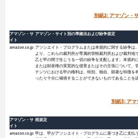
別紙2: アマゾン
アマゾン・サ
アマゾン・サイト別の準拠法および紛争規定
イト
amazon.co.jp
アソシエイト・プログラムまたは本規約に関する紛争は
より、これらの裁判所が専属的管轄裁判所および裁判地
乙と甲の間で生じうる一切の紛争を支配します。本規約
または財産権の実質的な侵害またはその主張について、
テンツにおける甲の権利は、特別、独自、顕著な特徴を
ったり十分に補填することができないものであることを
別紙3: ア
アマゾン・サ
税規定
イト
amazon.co.jp
甲は、甲がアソシエイト・プログラムに基づき乙に支払