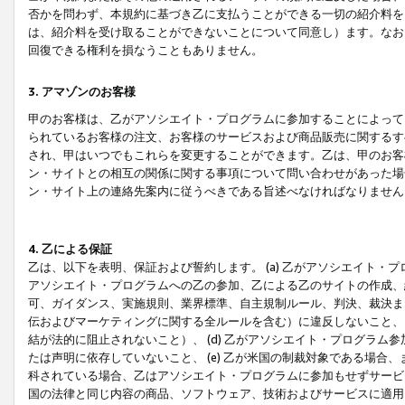
否かを問わず、本規約に基づき乙に支払うことができる一切の紹介料を
は、紹介料を受け取ることができないことについて同意し）ます。なお
回復できる権利を損なうこともありません。
3. アマゾンのお客様
甲のお客様は、乙がアソシエイト・プログラムに参加することによって
られているお客様の注文、お客様のサービスおよび商品販売に関するす
され、甲はいつでもこれらを変更することができます。乙は、甲のお客
ン・サイトとの相互の関係に関する事項について問い合わせがあった場
ン・サイト上の連絡先案内に従うべきである旨述べなければなりません
4. 乙による保証
乙は、以下を表明、保証および誓約します。 (a) 乙がアソシエイト・
アソシエイト・プログラムへの乙の参加、乙による乙のサイトの作成、
可、ガイダンス、実施規則、業界標準、自主規制ルール、判決、裁決ま
伝およびマーケティングに関する全ルールを含む）に違反しないこと、 
結が法的に阻止されないこと）、 (d) 乙がアソシエイト・プログラ
たは声明に依存していないこと、 (e) 乙が米国の制裁対象である場
科されている場合、乙はアソシエイト・プログラムに参加もせずサービス
国の法律と同じ内容の商品、ソフトウェア、技術およびサービスに適用さ