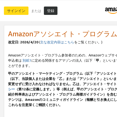
サインイン
登録
または
Amazonアソシエイト・プログラ
改定日: 2026/4/20
(
主な改定内容はこちら
をご覧ください。)
Amazonアソシエイト・プログラム参加者のための、Amazonウェブサ
申込者は
別紙1
に定める関係するアマゾンの法人（以下「
甲
」といいま
とができます。
甲のアソシエイト・マーケティング・プログラム（以下「アソシエイト
（以下、当該個人または企業を「乙」または「アソシエイト」といいま
変更せずに受け入れなければなりません。乙は、アソシエイト・サイト
シー
（第12条に定義します。）等（例えば、甲のアソシエイト・プロ
紹介料率表およびアソシエイト・プログラム商標ガイドライン）を含む本規
テンツは、Amazonのコミュニティガイドライン（報酬と引き換え
これらを注意深くご精読ください。