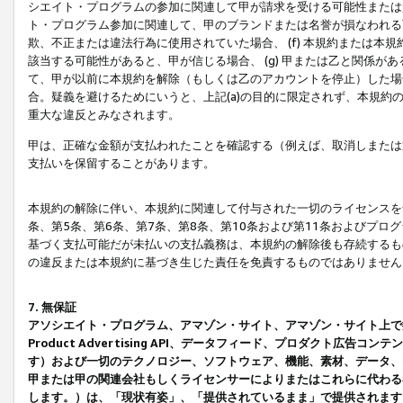
シエイト・プログラムの参加に関連して甲が請求を受ける可能性または責
ト・プログラム参加に関連して、甲のブランドまたは名誉が損なわれる可
欺、不正または違法行為に使用されていた場合、 (f) 本規約または
該当する可能性があると、甲が信じる場合、 (g) 甲または乙と関係
て、甲が以前に本規約を解除（もしくは乙のアカウントを停止）した場合
合。疑義を避けるためにいうと、上記(a)の目的に限定されず、本規約
重大な違反とみなされます。
甲は、正確な金額が支払われたことを確認する（例えば、取消しまたは
支払いを保留することがあります。
本規約の解除に伴い、本規約に関連して付与された一切のライセンスを
条、第5条、第6条、第7条、第8条、第10条および第11条およびプ
基づく支払可能だが未払いの支払義務は、本規約の解除後も存続するも
の違反または本規約に基づき生じた責任を免責するものではありません
7. 無保証
アソシエイト・プログラム、アマゾン・サイト、アマゾン・サイト上で
Product Advertising API、データフィード、プロダクト
す）および一切のテクノロジー、ソフトウェア、機能、素材、データ、
甲または甲の関連会社もしくライセンサーによりまたはこれらに代わる
します。）は、「現状有姿」、「提供されているまま」で提供されます