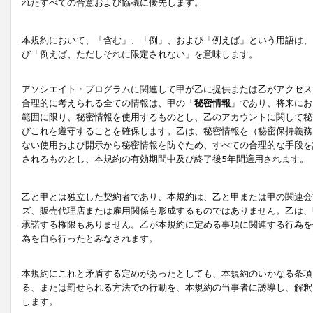
れたすべての合意および協議に優先します。
本規約において、「含む」、「例」、および「例えば」という用語は、
び「例えば、ただしそれに限定されない」を意味します。
アソシエイト・プログラムに関連して甲が乙に提供または乙がアクセス
合理的に考えられる全ての情報は、甲の「
秘密情報
」であり、将来にお
範囲に限り、秘密情報を使用するものとし、乙のアカウントに関して秘
びこれを遵守することを確保します。乙は、秘密情報を（秘密保持義務
ない使用および開示から秘密情報を防ぐため、すべての合理的な手段を
されるものとし、本規約の有効期間中及び終了後5年間適用されます。
乙と甲とは独立した契約者であり、本規約は、乙と甲または甲の関連会
ズ、販売代理店または雇用関係も形成するものではありません。乙は、
承諾する権限もありません。乙が本規約に定める事項に関連する行為を
為を自ら行ったとみなされます。
本規約にこれと矛盾する定めがあったとしても、本規約のいかなる条項
る、または罰せられる方法での行動を、本規約の当事者に誘導し、解釈
します。