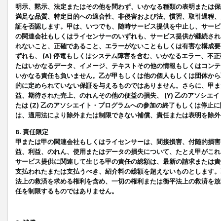
明示、黙示、法定またはその他を問わず、いかなる種類の表明または保
満足な品質、特定目的への適合性、非侵害および法、慣習、取引過程、
証を否認します。甲は、いつでも、随時サービス提供を中止し、サービ
の関連会社もしくはライセンサーのいずれも、サービス提供が継続され
れないこと、正確であること、エラーがないこともしくは有害な構成要
ずれも、 (A) 停電もしくはシステム障害を含む、いかなるエラー、不
たはいかなるデータ、イメージ、テキストその他の情報もしくはコンテ
いかなる責任も負いません。乙が甲もしくは他の個人もしくは団体から
的に定められていない保証を与えるものではありません。さらに、甲また
益、期待された売上、のれんその他の便益の損失、 (Y) 乙のアソシ
たは (Z) 乙のアソシエイト・プログラムへの参加の終了もしくは停
は、適用法により除外または制限できない補償、責任または表明を除外
8. 責任限定
甲または甲の関連会社もしくはライセンサーは、間接損害、付随的損害
益、利益、のれん、使用またはデータの損失について、たとえ甲がこれ
サービス提供に関連して生じる甲の責任の総額は、最新の請求または責
支払われたまたは支払うべき、紹介料の総額を超えないものとします。
法上の救済を求める権利を含め、一切の権利または衡平法上の救済を放
任を制限するものではありません。