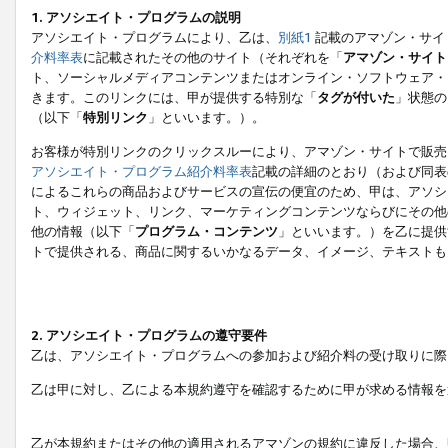
1. アソシエイト・プログラムの説明
アソシエイト・プログラムにより、乙は、
別紙1
記載のアマゾン・サイ
介料率表
に記載されたその他のサイト（それぞれを「
アマゾン・サイト
ト、ソーシャルメディアコンテンツまたはオンライン・ソフトウェア・
きます。このリンクには、甲が提供する特別な「
タグが付いた
」状態の
（以下「
特別リンク
」といいます。）。
お客様が特別リンクのクリックスルーにより、アマゾン・サイトで販売
アソシエイト・プログラム紹介料率表
記載の詳細のとおり（および同表
によるこれらの商品およびサービスの宣伝の便宜のため、甲は、アソシ
ト、ウィジェット、リンク、マーケティングコンテンツならびにその他
他の情報（以下「
プログラム・コンテンツ
」といいます。）を乙に提供
トで提供される、商品に関するいかなるデータ、イメージ、テキストも
2. アソシエイト・プログラムの遵守要件
乙は、アソシエイト・プログラムへの参加および紹介料の受け取りに際
乙は甲に対し、乙による本規約遵守を確認するために甲が求める情報を
乙が本規約またはその他の適用されるアマゾンの規約に違反した場合、