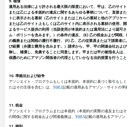
9. 補償
適用ある法律により許される最大限の限度において、甲は、乙のサイト
または乙による本規約の違反に関するあらゆる事柄について、直接または
トに表示される素材（乙のサイトまたはこれらの素材と他のアプリケーシ
または乙のサイト上もしくは乙のサイト内に表示される素材の使用、開発
よるサービス提供の利用（当該使用が本規約または適用法により認可され
ム・ポリシーを含みます。）の条件の違反、 (E) 乙の税金および関
の義務または関税の履行不履行、 (F) 乙、乙の従業員または下請業
び経費（弁護士費用を含みます。）請求から、甲、甲の関連会社および
御し、補償し、免責することに同意します。甲または甲の被指名人は、
保護のためにアマゾン関係者の代理としていかなる法的措置を行うこと
10. 準拠法および紛争
アソシエイト・プログラムもしくは本規約、本規約に基づく取引もしく
たはその主張を含む）は、
別紙2
記載の適用あるアマゾン・サイトの準
11. 税金
アソシエイト・プログラムまたは本規約（本規約の実際の違反またはそ
の関係に関する税金および関連義務は、
別紙3
記載の適用あるアマゾン
12. 雑則