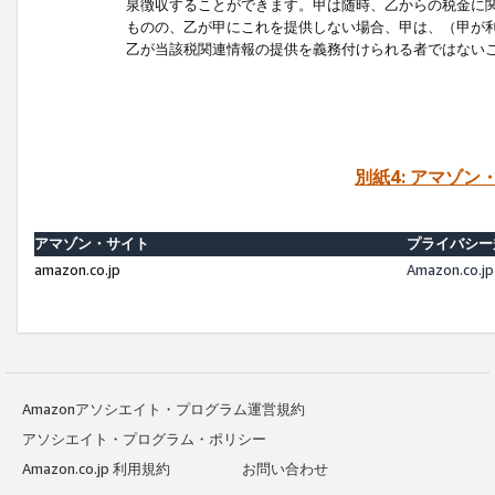
泉徴収することができます。甲は随時、乙からの税金に
ものの、乙が甲にこれを提供しない場合、甲は、（甲が
乙が当該税関連情報の提供を義務付けられる者ではない
別紙4: アマゾ
アマゾン・サイト
プライバシー
amazon.co.jp
Amazon.c
Amazonアソシエイト・プログラム運営規約
アソシエイト・プログラム・ポリシー
Amazon.co.jp 利用規約
お問い合わせ