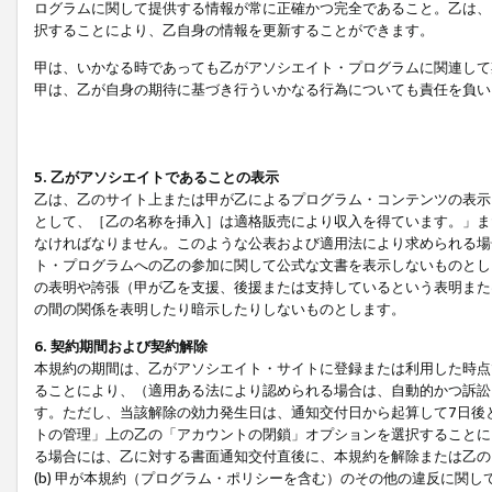
ログラムに関して提供する情報が常に正確かつ完全であること。乙は、
択することにより、乙自身の情報を更新することができます。
甲は、いかなる時であっても乙がアソシエイト・プログラムに関連して
甲は、乙が自身の期待に基づき行ういかなる行為についても責任を負い
5. 乙がアソシエイトであることの表示
乙は、乙のサイト上または甲が乙によるプログラム・コンテンツの表示ま
として、［乙の名称を挿入］は適格販売により収入を得ています。」ま
なければなりません。このような公表および適用法により求められる場
ト・プログラムへの乙の参加に関して公式な文書を表示しないものとし
の表明や誇張（甲が乙を支援、後援または支持しているという表明また
の間の関係を表明したり暗示したりしないものとします。
6. 契約期間および契約解除
本規約の期間は、乙がアソシエイト・サイトに登録または利用した時点
ることにより、（適用ある法により認められる場合は、自動的かつ訴訟
す。ただし、当該解除の効力発生日は、通知交付日から起算して7日後
トの管理」上の乙の「アカウントの閉鎖」オプションを選択することに
る場合には、乙に対する書面通知交付直後に、本規約を解除または乙のア
(b) 甲が本規約（プログラム・ポリシーを含む）のその他の違反に関し