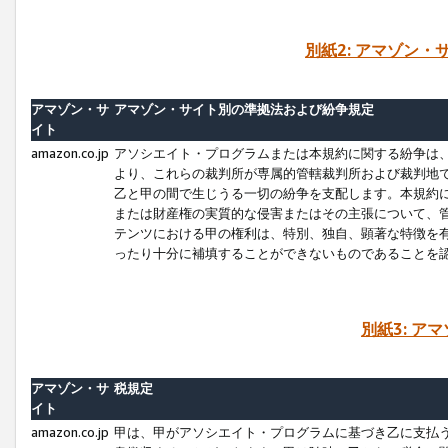
別紙2: アマゾン
アマゾン・サ
アマゾン・サイト別の準拠法および紛争規定
イト
amazon.co.jp
アソシエイト・プログラムまたは本規約に関する紛争は
より、これらの裁判所が専属的管轄裁判所および裁判地
乙と甲の間で生じうる一切の紛争を支配します。本規約
または財産権の実質的な侵害またはその主張について、
テンツにおける甲の権利は、特別、独自、顕著な特徴を
ったり十分に補填することができないものであることを
別紙3: ア
アマゾン・サ
税規定
イト
amazon.co.jp
甲は、甲がアソシエイト・プログラムに基づき乙に支払