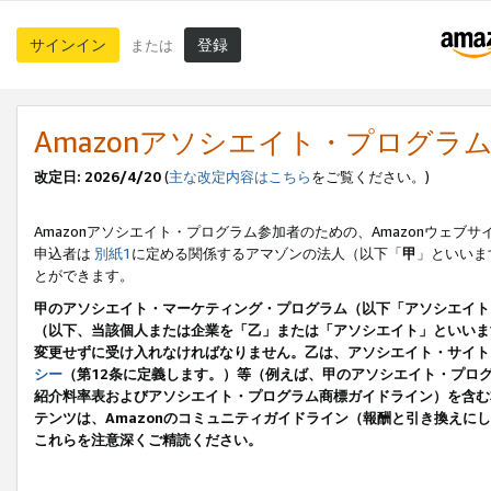
サインイン
登録
または
Amazonアソシエイト・プログラ
改定日: 2026/4/20
(
主な改定内容はこちら
をご覧ください。)
Amazonアソシエイト・プログラム参加者のための、Amazonウェブサ
申込者は
別紙1
に定める関係するアマゾンの法人（以下「
甲
」といいま
とができます。
甲のアソシエイト・マーケティング・プログラム（以下「アソシエイト
（以下、当該個人または企業を「乙」または「アソシエイト」といいま
変更せずに受け入れなければなりません。乙は、アソシエイト・サイト
シー
（第12条に定義します。）等（例えば、甲のアソシエイト・プロ
紹介料率表およびアソシエイト・プログラム商標ガイドライン）を含む本規
テンツは、Amazonのコミュニティガイドライン（報酬と引き換え
これらを注意深くご精読ください。