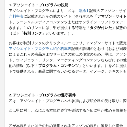
1. アソシエイト・プログラムの説明
アソシエイト・プログラムにより、乙は、
別紙1
記載のアマゾン・サイ
介料率表
に記載されたその他のサイト（それぞれを「
アマゾン・サイト
ト、ソーシャルメディアコンテンツまたはオンライン・ソフトウェア・
きます。このリンクには、甲が提供する特別な「
タグが付いた
」状態の
（以下「
特別リンク
」といいます。）。
お客様が特別リンクのクリックスルーにより、アマゾン・サイトで販売
アソシエイト・プログラム紹介料率表
記載の詳細のとおり（および同表
によるこれらの商品およびサービスの宣伝の便宜のため、甲は、アソシ
ト、ウィジェット、リンク、マーケティングコンテンツならびにその他
他の情報（以下「
プログラム・コンテンツ
」といいます。）を乙に提供
トで提供される、商品に関するいかなるデータ、イメージ、テキストも
2. アソシエイト・プログラムの遵守要件
乙は、アソシエイト・プログラムへの参加および紹介料の受け取りに際
乙は甲に対し、乙による本規約遵守を確認するために甲が求める情報を
乙が本規約またはその他の適用されるアマゾンの規約に違反した場合、