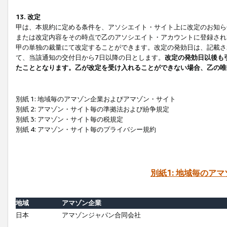
13. 改定
甲は、本規約に定める条件を、アソシエイト・サイト上に改定のお知ら
または改定内容をその時点で乙のアソシエイト・アカウントに登録され
甲の単独の裁量にて改定することができます。改定の発効日は、記載さ
て、当該通知の交付日から7日以降の日とします。
改定の発効日以後も
たこととなります。乙が改定を受け入れることができない場合、乙の唯
別紙 1: 地域毎のアマゾン企業およびアマゾン・サイト
別紙 2: アマゾン・サイト毎の準拠法および紛争規定
別紙 3: アマゾン・サイト毎の税規定
別紙 4: アマゾン・サイト毎のプライバシー規約
別紙1: 地域毎のア
地域
アマゾン企業
日本
アマゾンジャパン合同会社