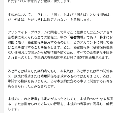
れたすべての合意および協議に優先します。
本規約において、「含む」、「例」、および「例えば」という用語は、
び「例えば、ただしそれに限定されない」を意味します。
アソシエイト・プログラムに関連して甲が乙に提供または乙がアクセス
合理的に考えられる全ての情報は、甲の「
秘密情報
」であり、将来にお
範囲に限り、秘密情報を使用するものとし、乙のアカウントに関して秘
びこれを遵守することを確保します。乙は、秘密情報を（秘密保持義務
ない使用および開示から秘密情報を防ぐため、すべての合理的な手段を
されるものとし、本規約の有効期間中及び終了後5年間適用されます。
乙と甲とは独立した契約者であり、本規約は、乙と甲または甲の関連会
ズ、販売代理店または雇用関係も形成するものではありません。乙は、
承諾する権限もありません。乙が本規約に定める事項に関連する行為を
為を自ら行ったとみなされます。
本規約にこれと矛盾する定めがあったとしても、本規約のいかなる条項
る、または罰せられる方法での行動を、本規約の当事者に誘導し、解釈
します。