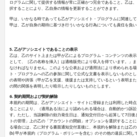
ログラムに関して提供する情報が常に正確かつ完全であること。乙は、
択することにより、乙自身の情報を更新することができます。
甲は、いかなる時であっても乙がアソシエイト・プログラムに関連して
甲は、乙が自身の期待に基づき行ういかなる行為についても責任を負い
5. 乙がアソシエイトであることの表示
乙は、乙のサイト上または甲が乙によるプログラム・コンテンツの表示ま
として、［乙の名称を挿入］は適格販売により収入を得ています。」ま
なければなりません。このような公表および適用法により求められる場
ト・プログラムへの乙の参加に関して公式な文書を表示しないものとし
の表明や誇張（甲が乙を支援、後援または支持しているという表明また
の間の関係を表明したり暗示したりしないものとします。
6. 契約期間および契約解除
本規約の期間は、乙がアソシエイト・サイトに登録または利用した時点
ることにより、（適用ある法により認められる場合は、自動的かつ訴訟
す。ただし、当該解除の効力発生日は、通知交付日から起算して7日後
トの管理」上の乙の「アカウントの閉鎖」オプションを選択することに
る場合には、乙に対する書面通知交付直後に、本規約を解除または乙のア
(b) 甲が本規約（プログラム・ポリシーを含む）のその他の違反に関し