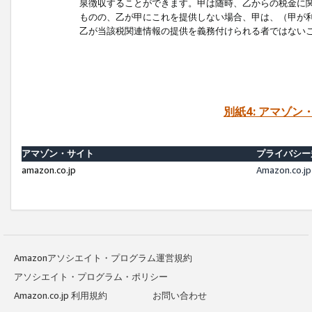
泉徴収することができます。甲は随時、乙からの税金に
ものの、乙が甲にこれを提供しない場合、甲は、（甲が
乙が当該税関連情報の提供を義務付けられる者ではない
別紙4: アマゾ
アマゾン・サイト
プライバシー
amazon.co.jp
Amazon.c
Amazonアソシエイト・プログラム運営規約
アソシエイト・プログラム・ポリシー
Amazon.co.jp 利用規約
お問い合わせ