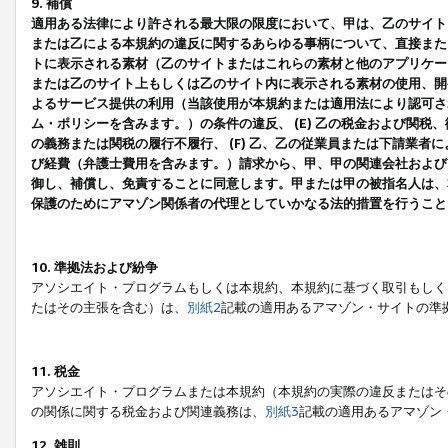
9. 補償
適用ある法律により許される最大限の限度において、甲は、乙のサイト
または乙による本規約の違反に関するあらゆる事柄について、直接または
トに表示される素材（乙のサイトまたはこれらの素材と他のアプリケーシ
または乙のサイト上もしくは乙のサイト内に表示される素材の使用、開発
よるサービス提供の利用（当該使用が本規約または適用法により認可され
ム・ポリシーを含みます。）の条件の違反、 (E) 乙の税金および関
の義務または関税の履行不履行、 (F) 乙、乙の従業員または下請業
び経費（弁護士費用を含みます。）請求から、甲、甲の関連会社および
御し、補償し、免責することに同意します。甲または甲の被指名人は、
保護のためにアマゾン関係者の代理としていかなる法的措置を行うこと
10. 準拠法および紛争
アソシエイト・プログラムもしくは本規約、本規約に基づく取引もしく
たはその主張を含む）は、
別紙2
記載の適用あるアマゾン・サイトの準
11. 税金
アソシエイト・プログラムまたは本規約（本規約の実際の違反またはそ
の関係に関する税金および関連義務は、
別紙3
記載の適用あるアマゾン
12. 雑則