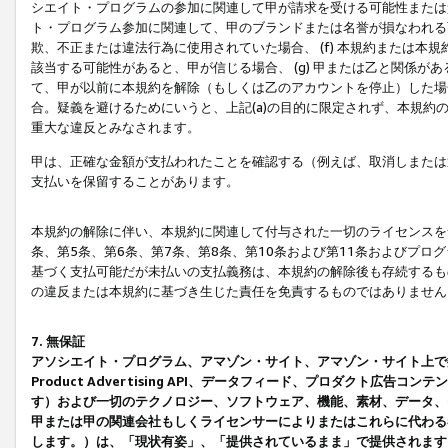
シエイト・プログラムの参加に関連して甲が請求を受ける可能性または責
ト・プログラム参加に関連して、甲のブランドまたは名誉が損なわれる可
欺、不正または違法行為に使用されていた場合、 (f) 本規約または
該当する可能性があると、甲が信じる場合、 (g) 甲または乙と関係
て、甲が以前に本規約を解除（もしくは乙のアカウントを停止）した場合
合。疑義を避けるためにいうと、上記(a)の目的に限定されず、本規約
重大な違反とみなされます。
甲は、正確な金額が支払われたことを確認する（例えば、取消しまたは
支払いを保留することがあります。
本規約の解除に伴い、本規約に関連して付与された一切のライセンスを
条、第5条、第6条、第7条、第8条、第10条および第11条およびプ
基づく支払可能だが未払いの支払義務は、本規約の解除後も存続するも
の違反または本規約に基づき生じた責任を免責するものではありません
7. 無保証
アソシエイト・プログラム、アマゾン・サイト、アマゾン・サイト上で
Product Advertising API、データフィード、プロダクト
す）および一切のテクノロジー、ソフトウェア、機能、素材、データ、
甲または甲の関連会社もしくライセンサーによりまたはこれらに代わる
します。）は、「現状有姿」、「提供されているまま」で提供されます