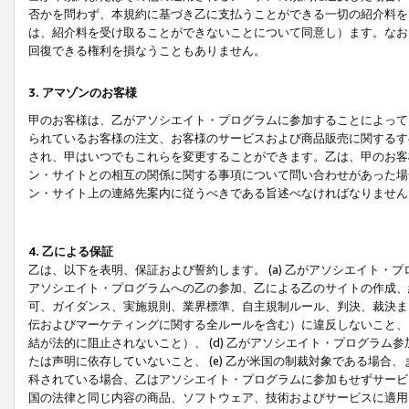
否かを問わず、本規約に基づき乙に支払うことができる一切の紹介料を
は、紹介料を受け取ることができないことについて同意し）ます。なお
回復できる権利を損なうこともありません。
3. アマゾンのお客様
甲のお客様は、乙がアソシエイト・プログラムに参加することによって
られているお客様の注文、お客様のサービスおよび商品販売に関するす
され、甲はいつでもこれらを変更することができます。乙は、甲のお客
ン・サイトとの相互の関係に関する事項について問い合わせがあった場
ン・サイト上の連絡先案内に従うべきである旨述べなければなりません
4. 乙による保証
乙は、以下を表明、保証および誓約します。 (a) 乙がアソシエイト・
アソシエイト・プログラムへの乙の参加、乙による乙のサイトの作成、
可、ガイダンス、実施規則、業界標準、自主規制ルール、判決、裁決ま
伝およびマーケティングに関する全ルールを含む）に違反しないこと、 
結が法的に阻止されないこと）、 (d) 乙がアソシエイト・プログラ
たは声明に依存していないこと、 (e) 乙が米国の制裁対象である場
科されている場合、乙はアソシエイト・プログラムに参加もせずサービス
国の法律と同じ内容の商品、ソフトウェア、技術およびサービスに適用さ