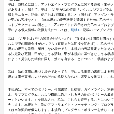
甲は、随時乙に対し、アソシエイト・プログラムに関する通知（電子メ
があります。加えて、甲は、 (a) 甲が乙の特別リンクおよびプログ
報をモニター、記録、使用および開示すること（例えば、アマゾン・サ
た甲のお客様など）、 (b) 本規約の遵守状況を確認するために乙のサイ
ストプラクティスの例として、乙のサイトに表示された乙のロゴおよび
甲による個人情報の取扱方法については、
別紙4
に記載のアマゾンプラ
乙は、 (a) 甲および甲の関連会社がいつでも（直接または間接を問わず
および甲の関連会社がいつでも（直接または間接を問わず）、乙のサイ
規約の規定を厳密に履行しない場合でも、本規約の当該規定またはその他
る決定及び更新、甲がなしうる活動、甲が本規約に基づきなしうる承認
によって提供した場合に限り、効力を有することについて、承諾および
乙は、法の運用に基づく場合であっても、甲による事前の書面による明
規約は両当事者およびそれぞれの承継人ならびに譲受人を拘束し、これ
本規約は、すべてのポリシー、付属書類、仕様書、ガイドライン、別表
ル、サブプログラム、および機能に適用されるその他のポリシーの最新
ー
」といいます。）を組み入れ、乙は、これらを遵守することについて
先します。本規約と、別のアフィリエイト・マーケティング・プログラ
ては当該契約が優先します。本規約（プログラム・ポリシーを含む）は