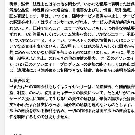
明示、黙示、法定またはその他を問わず、いかなる種類の表明または保
満足な品質、特定目的への適合性、非侵害および法、慣習、取引過程、
証を否認します。甲は、いつでも、随時サービス提供を中止し、サービ
の関連会社もしくはライセンサーのいずれも、サービス提供が継続され
れないこと、正確であること、エラーがないこともしくは有害な構成要
ずれも、 (A) 停電もしくはシステム障害を含む、いかなるエラー、不
たはいかなるデータ、イメージ、テキストその他の情報もしくはコンテ
いかなる責任も負いません。乙が甲もしくは他の個人もしくは団体から
的に定められていない保証を与えるものではありません。さらに、甲また
益、期待された売上、のれんその他の便益の損失、 (Y) 乙のアソシ
たは (Z) 乙のアソシエイト・プログラムへの参加の終了もしくは停
は、適用法により除外または制限できない補償、責任または表明を除外
8. 責任限定
甲または甲の関連会社もしくはライセンサーは、間接損害、付随的損害
益、利益、のれん、使用またはデータの損失について、たとえ甲がこれ
サービス提供に関連して生じる甲の責任の総額は、最新の請求または責
支払われたまたは支払うべき、紹介料の総額を超えないものとします。
法上の救済を求める権利を含め、一切の権利または衡平法上の救済を放
任を制限するものではありません。