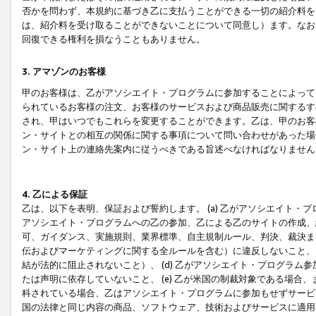
否かを問わず、本規約に基づき乙に支払うことができる一切の紹介料を
は、紹介料を受け取ることができないことについて同意し）ます。なお
回復できる権利を損なうこともありません。
3. アマゾンのお客様
甲のお客様は、乙がアソシエイト・プログラムに参加することによって
られているお客様の注文、お客様のサービスおよび商品販売に関するす
され、甲はいつでもこれらを変更することができます。乙は、甲のお客
ン・サイトとの相互の関係に関する事項について問い合わせがあった場
ン・サイト上の連絡先案内に従うべきである旨述べなければなりません
4. 乙による保証
乙は、以下を表明、保証および誓約します。 (a) 乙がアソシエイト・
アソシエイト・プログラムへの乙の参加、乙による乙のサイトの作成、
可、ガイダンス、実施規則、業界標準、自主規制ルール、判決、裁決ま
伝およびマーケティングに関する全ルールを含む）に違反しないこと、 
結が法的に阻止されないこと）、 (d) 乙がアソシエイト・プログラ
たは声明に依存していないこと、 (e) 乙が米国の制裁対象である場
科されている場合、乙はアソシエイト・プログラムに参加もせずサービス
国の法律と同じ内容の商品、ソフトウェア、技術およびサービスに適用さ