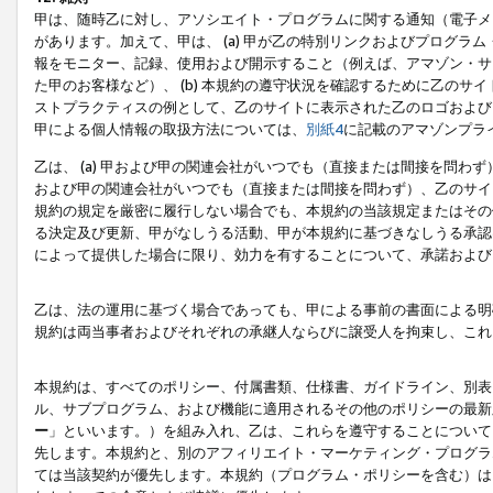
甲は、随時乙に対し、アソシエイト・プログラムに関する通知（電子メ
があります。加えて、甲は、 (a) 甲が乙の特別リンクおよびプログ
報をモニター、記録、使用および開示すること（例えば、アマゾン・サ
た甲のお客様など）、 (b) 本規約の遵守状況を確認するために乙のサイ
ストプラクティスの例として、乙のサイトに表示された乙のロゴおよび
甲による個人情報の取扱方法については、
別紙4
に記載のアマゾンプラ
乙は、 (a) 甲および甲の関連会社がいつでも（直接または間接を問わず
および甲の関連会社がいつでも（直接または間接を問わず）、乙のサイ
規約の規定を厳密に履行しない場合でも、本規約の当該規定またはその他
る決定及び更新、甲がなしうる活動、甲が本規約に基づきなしうる承認
によって提供した場合に限り、効力を有することについて、承諾および
乙は、法の運用に基づく場合であっても、甲による事前の書面による明
規約は両当事者およびそれぞれの承継人ならびに譲受人を拘束し、これ
本規約は、すべてのポリシー、付属書類、仕様書、ガイドライン、別表
ル、サブプログラム、および機能に適用されるその他のポリシーの最新
ー
」といいます。）を組み入れ、乙は、これらを遵守することについて
先します。本規約と、別のアフィリエイト・マーケティング・プログラ
ては当該契約が優先します。本規約（プログラム・ポリシーを含む）は