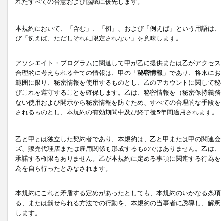
れたすべての合意および協議に優先します。
本規約において、「含む」、「例」、および「例えば」という用語は、
び「例えば、ただしそれに限定されない」を意味します。
アソシエイト・プログラムに関連して甲が乙に提供または乙がアクセス
合理的に考えられる全ての情報は、甲の「
秘密情報
」であり、将来にお
範囲に限り、秘密情報を使用するものとし、乙のアカウントに関して秘
びこれを遵守することを確保します。乙は、秘密情報を（秘密保持義務
ない使用および開示から秘密情報を防ぐため、すべての合理的な手段を
されるものとし、本規約の有効期間中及び終了後5年間適用されます。
乙と甲とは独立した契約者であり、本規約は、乙と甲または甲の関連会
ズ、販売代理店または雇用関係も形成するものではありません。乙は、
承諾する権限もありません。乙が本規約に定める事項に関連する行為を
為を自ら行ったとみなされます。
本規約にこれと矛盾する定めがあったとしても、本規約のいかなる条項
る、または罰せられる方法での行動を、本規約の当事者に誘導し、解釈
します。