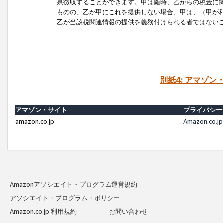
泉徴収することができます。甲は随時、乙からの税金に
ものの、乙が甲にこれを提供しない場合、甲は、（甲が
乙が当該税関連情報の提供を義務付けられる者ではない
別紙4: アマゾ
アマゾン・サイト
プライバシー
amazon.co.jp
Amazon.c
Amazonアソシエイト・プログラム運営規約
アソシエイト・プログラム・ポリシー
Amazon.co.jp 利用規約
お問い合わせ