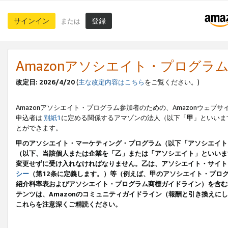
サインイン
登録
または
Amazonアソシエイト・プログラ
改定日: 2026/4/20
(
主な改定内容はこちら
をご覧ください。)
Amazonアソシエイト・プログラム参加者のための、Amazonウェブサ
申込者は
別紙1
に定める関係するアマゾンの法人（以下「
甲
」といいま
とができます。
甲のアソシエイト・マーケティング・プログラム（以下「アソシエイト
（以下、当該個人または企業を「乙」または「アソシエイト」といいま
変更せずに受け入れなければなりません。乙は、アソシエイト・サイト
シー
（第12条に定義します。）等（例えば、甲のアソシエイト・プロ
紹介料率表およびアソシエイト・プログラム商標ガイドライン）を含む本規
テンツは、Amazonのコミュニティガイドライン（報酬と引き換え
これらを注意深くご精読ください。