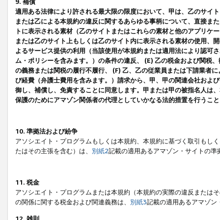
9. 補償
適用ある法律により許される最大限の限度において、甲は、乙のサイト
または乙による本規約の違反に関するあらゆる事柄について、直接または
トに表示される素材（乙のサイトまたはこれらの素材と他のアプリケーシ
または乙のサイト上もしくは乙のサイト内に表示される素材の使用、開発
よるサービス提供の利用（当該使用が本規約または適用法により認可され
ム・ポリシーを含みます。）の条件の違反、 (E) 乙の税金および関
の義務または関税の履行不履行、 (F) 乙、乙の従業員または下請業
び経費（弁護士費用を含みます。）請求から、甲、甲の関連会社および
御し、補償し、免責することに同意します。甲または甲の被指名人は、
保護のためにアマゾン関係者の代理としていかなる法的措置を行うこと
10. 準拠法および紛争
アソシエイト・プログラムもしくは本規約、本規約に基づく取引もしく
たはその主張を含む）は、
別紙2
記載の適用あるアマゾン・サイトの準
11. 税金
アソシエイト・プログラムまたは本規約（本規約の実際の違反またはそ
の関係に関する税金および関連義務は、
別紙3
記載の適用あるアマゾン
12. 雑則