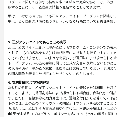
ログラムに関して提供する情報が常に正確かつ完全であること。乙は、
択することにより、乙自身の情報を更新することができます。
甲は、いかなる時であっても乙がアソシエイト・プログラムに関連して
甲は、乙が自身の期待に基づき行ういかなる行為についても責任を負い
5. 乙がアソシエイトであることの表示
乙は、乙のサイト上または甲が乙によるプログラム・コンテンツの表示ま
として、［乙の名称を挿入］は適格販売により収入を得ています。」ま
なければなりません。このような公表および適用法により求められる場
ト・プログラムへの乙の参加に関して公式な文書を表示しないものとし
の表明や誇張（甲が乙を支援、後援または支持しているという表明また
の間の関係を表明したり暗示したりしないものとします。
6. 契約期間および契約解除
本規約の期間は、乙がアソシエイト・サイトに登録または利用した時点
ることにより、（適用ある法により認められる場合は、自動的かつ訴訟
す。ただし、当該解除の効力発生日は、通知交付日から起算して7日後
トの管理」上の乙の「アカウントの閉鎖」オプションを選択することに
る場合には、乙に対する書面通知交付直後に、本規約を解除または乙のア
(b) 甲が本規約（プログラム・ポリシーを含む）のその他の違反に関し