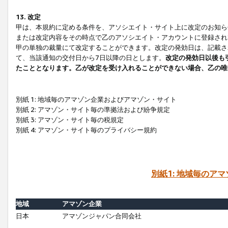
13. 改定
甲は、本規約に定める条件を、アソシエイト・サイト上に改定のお知ら
または改定内容をその時点で乙のアソシエイト・アカウントに登録され
甲の単独の裁量にて改定することができます。改定の発効日は、記載さ
て、当該通知の交付日から7日以降の日とします。
改定の発効日以後も
たこととなります。乙が改定を受け入れることができない場合、乙の唯
別紙 1: 地域毎のアマゾン企業およびアマゾン・サイト
別紙 2: アマゾン・サイト毎の準拠法および紛争規定
別紙 3: アマゾン・サイト毎の税規定
別紙 4: アマゾン・サイト毎のプライバシー規約
別紙1: 地域毎のア
地域
アマゾン企業
日本
アマゾンジャパン合同会社