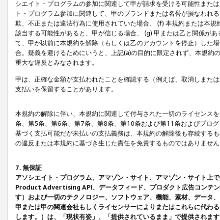
シエイト・プログラムの参加に関連して甲が請求を受ける可能性または責
ト・プログラム参加に関連して、甲のブランドまたは名誉が損なわれる可
欺、不正または違法行為に使用されていた場合、 (f) 本規約または
該当する可能性があると、甲が信じる場合、 (g) 甲または乙と関係
て、甲が以前に本規約を解除（もしくは乙のアカウントを停止）した場合
合。疑義を避けるためにいうと、上記(a)の目的に限定されず、本規約
重大な違反とみなされます。
甲は、正確な金額が支払われたことを確認する（例えば、取消しまたは
支払いを保留することがあります。
本規約の解除に伴い、本規約に関連して付与された一切のライセンスを
条、第5条、第6条、第7条、第8条、第10条および第11条およびプ
基づく支払可能だが未払いの支払義務は、本規約の解除後も存続するも
の違反または本規約に基づき生じた責任を免責するものではありません
7. 無保証
アソシエイト・プログラム、アマゾン・サイト、アマゾン・サイト上で
Product Advertising API、データフィード、プロダクト
す）および一切のテクノロジー、ソフトウェア、機能、素材、データ、
甲または甲の関連会社もしくライセンサーによりまたはこれらに代わる
します。）は、「現状有姿」、「提供されているまま」で提供されます