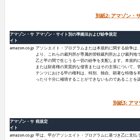
別紙2: アマゾン
アマゾン・サ
アマゾン・サイト別の準拠法および紛争規定
イト
amazon.co.jp
アソシエイト・プログラムまたは本規約に関する紛争は
より、これらの裁判所が専属的管轄裁判所および裁判地
乙と甲の間で生じうる一切の紛争を支配します。本規約
または財産権の実質的な侵害またはその主張について、
テンツにおける甲の権利は、特別、独自、顕著な特徴を
ったり十分に補填することができないものであることを
別紙3: ア
アマゾン・サ
税規定
イト
amazon.co.jp
甲は、甲がアソシエイト・プログラムに基づき乙に支払