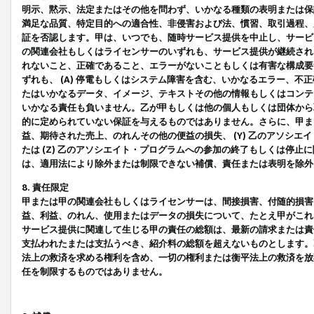
明示、黙示、法定またはその他を問わず、いかなる種類の表明または保
満足な品質、特定目的への適合性、非侵害および法、慣習、取引過程、
証を否認します。甲は、いつでも、随時サービス提供を中止し、サービ
の関連会社もしくはライセンサーのいずれも、サービス提供が継続され
れないこと、正確であること、エラーがないこともしくは有害な構成要
ずれも、 (A) 停電もしくはシステム障害を含む、いかなるエラー、不
たはいかなるデータ、イメージ、テキストその他の情報もしくはコンテ
いかなる責任も負いません。乙が甲もしくは他の個人もしくは団体から
的に定められていない保証を与えるものではありません。さらに、甲また
益、期待された売上、のれんその他の便益の損失、 (Y) 乙のアソシ
たは (Z) 乙のアソシエイト・プログラムへの参加の終了もしくは停
は、適用法により除外または制限できない補償、責任または表明を除外
8. 責任限定
甲または甲の関連会社もしくはライセンサーは、間接損害、付随的損害
益、利益、のれん、使用またはデータの損失について、たとえ甲がこれ
サービス提供に関連して生じる甲の責任の総額は、最新の請求または責
支払われたまたは支払うべき、紹介料の総額を超えないものとします。
法上の救済を求める権利を含め、一切の権利または衡平法上の救済を放
任を制限するものではありません。