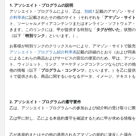
1. アソシエイト・プログラムの説明
アソシエイト・プログラムにより、乙は、
別紙1
記載のアマゾン・サイ
介料率表
に記載されたその他のサイト（それぞれを「
アマゾン・サイト
ト、ソーシャルメディアコンテンツまたはオンライン・ソフトウェア・
きます。このリンクには、甲が提供する特別な「
タグが付いた
」状態の
（以下「
特別リンク
」といいます。）。
お客様が特別リンクのクリックスルーにより、アマゾン・サイトで販売
アソシエイト・プログラム紹介料率表
記載の詳細のとおり（および同表
によるこれらの商品およびサービスの宣伝の便宜のため、甲は、アソシ
ト、ウィジェット、リンク、マーケティングコンテンツならびにその他
他の情報（以下「
プログラム・コンテンツ
」といいます。）を乙に提供
トで提供される、商品に関するいかなるデータ、イメージ、テキストも
2. アソシエイト・プログラムの遵守要件
乙は、アソシエイト・プログラムへの参加および紹介料の受け取りに際
乙は甲に対し、乙による本規約遵守を確認するために甲が求める情報を
乙が本規約またはその他の適用されるアマゾンの規約に違反した場合、