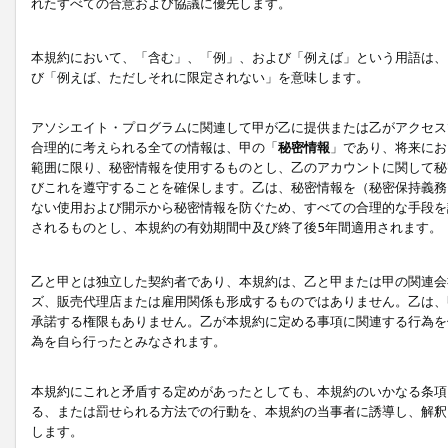
れたすべての合意および協議に優先します。
本規約において、「含む」、「例」、および「例えば」という用語は、
び「例えば、ただしそれに限定されない」を意味します。
アソシエイト・プログラムに関連して甲が乙に提供または乙がアクセス
合理的に考えられる全ての情報は、甲の「
秘密情報
」であり、将来にお
範囲に限り、秘密情報を使用するものとし、乙のアカウントに関して秘
びこれを遵守することを確保します。乙は、秘密情報を（秘密保持義務
ない使用および開示から秘密情報を防ぐため、すべての合理的な手段を
されるものとし、本規約の有効期間中及び終了後5年間適用されます。
乙と甲とは独立した契約者であり、本規約は、乙と甲または甲の関連会
ズ、販売代理店または雇用関係も形成するものではありません。乙は、
承諾する権限もありません。乙が本規約に定める事項に関連する行為を
為を自ら行ったとみなされます。
本規約にこれと矛盾する定めがあったとしても、本規約のいかなる条項
る、または罰せられる方法での行動を、本規約の当事者に誘導し、解釈
します。