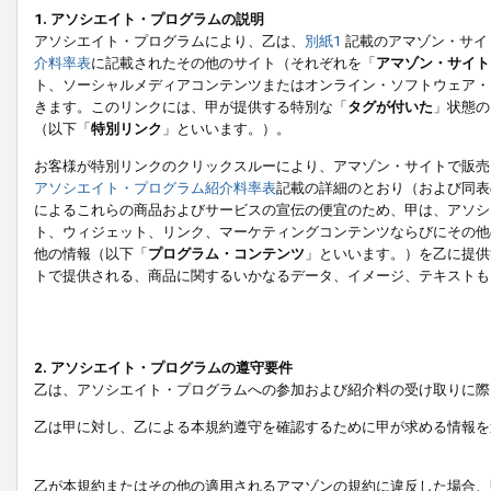
1. アソシエイト・プログラムの説明
アソシエイト・プログラムにより、乙は、
別紙1
記載のアマゾン・サイ
介料率表
に記載されたその他のサイト（それぞれを「
アマゾン・サイト
ト、ソーシャルメディアコンテンツまたはオンライン・ソフトウェア・
きます。このリンクには、甲が提供する特別な「
タグが付いた
」状態の
（以下「
特別リンク
」といいます。）。
お客様が特別リンクのクリックスルーにより、アマゾン・サイトで販売
アソシエイト・プログラム紹介料率表
記載の詳細のとおり（および同表
によるこれらの商品およびサービスの宣伝の便宜のため、甲は、アソシ
ト、ウィジェット、リンク、マーケティングコンテンツならびにその他
他の情報（以下「
プログラム・コンテンツ
」といいます。）を乙に提供
トで提供される、商品に関するいかなるデータ、イメージ、テキストも
2. アソシエイト・プログラムの遵守要件
乙は、アソシエイト・プログラムへの参加および紹介料の受け取りに際
乙は甲に対し、乙による本規約遵守を確認するために甲が求める情報を
乙が本規約またはその他の適用されるアマゾンの規約に違反した場合、