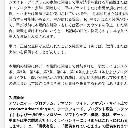
シエイト・プログラムの参加に関連して甲が請求を受ける可能性または責
ト・プログラム参加に関連して、甲のブランドまたは名誉が損なわれる可
欺、不正または違法行為に使用されていた場合、 (f) 本規約または
該当する可能性があると、甲が信じる場合、 (g) 甲または乙と関係
て、甲が以前に本規約を解除（もしくは乙のアカウントを停止）した場合
合。疑義を避けるためにいうと、上記(a)の目的に限定されず、本規約
重大な違反とみなされます。
甲は、正確な金額が支払われたことを確認する（例えば、取消しまたは
支払いを保留することがあります。
本規約の解除に伴い、本規約に関連して付与された一切のライセンスを
条、第5条、第6条、第7条、第8条、第10条および第11条およびプ
基づく支払可能だが未払いの支払義務は、本規約の解除後も存続するも
の違反または本規約に基づき生じた責任を免責するものではありません
7. 無保証
アソシエイト・プログラム、アマゾン・サイト、アマゾン・サイト上で
Product Advertising API、データフィード、プロダクト
す）および一切のテクノロジー、ソフトウェア、機能、素材、データ、
甲または甲の関連会社もしくライセンサーによりまたはこれらに代わる
します。）は、「現状有姿」、「提供されているまま」で提供されます