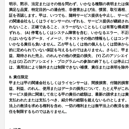
明示、黙示、法定またはその他を問わず、いかなる種類の表明または保
満足な品質、特定目的への適合性、非侵害および法、慣習、取引過程、
証を否認します。甲は、いつでも、随時サービス提供を中止し、サービ
の関連会社もしくはライセンサーのいずれも、サービス提供が継続され
れないこと、正確であること、エラーがないこともしくは有害な構成要
ずれも、 (A) 停電もしくはシステム障害を含む、いかなるエラー、不
たはいかなるデータ、イメージ、テキストその他の情報もしくはコンテ
いかなる責任も負いません。乙が甲もしくは他の個人もしくは団体から
的に定められていない保証を与えるものではありません。さらに、甲また
益、期待された売上、のれんその他の便益の損失、 (Y) 乙のアソシ
たは (Z) 乙のアソシエイト・プログラムへの参加の終了もしくは停
は、適用法により除外または制限できない補償、責任または表明を除外
8. 責任限定
甲または甲の関連会社もしくはライセンサーは、間接損害、付随的損害
益、利益、のれん、使用またはデータの損失について、たとえ甲がこれ
サービス提供に関連して生じる甲の責任の総額は、最新の請求または責
支払われたまたは支払うべき、紹介料の総額を超えないものとします。
法上の救済を求める権利を含め、一切の権利または衡平法上の救済を放
任を制限するものではありません。