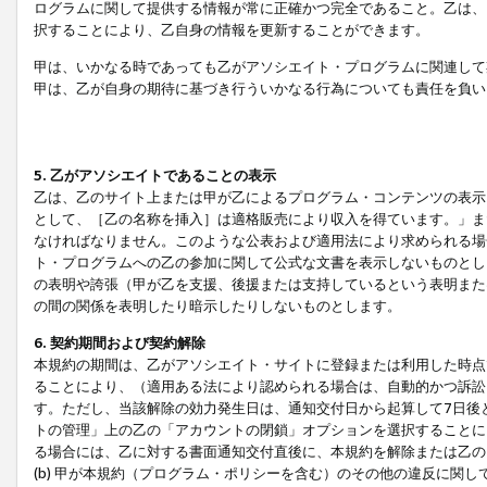
ログラムに関して提供する情報が常に正確かつ完全であること。乙は、
択することにより、乙自身の情報を更新することができます。
甲は、いかなる時であっても乙がアソシエイト・プログラムに関連して
甲は、乙が自身の期待に基づき行ういかなる行為についても責任を負い
5. 乙がアソシエイトであることの表示
乙は、乙のサイト上または甲が乙によるプログラム・コンテンツの表示ま
として、［乙の名称を挿入］は適格販売により収入を得ています。」ま
なければなりません。このような公表および適用法により求められる場
ト・プログラムへの乙の参加に関して公式な文書を表示しないものとし
の表明や誇張（甲が乙を支援、後援または支持しているという表明また
の間の関係を表明したり暗示したりしないものとします。
6. 契約期間および契約解除
本規約の期間は、乙がアソシエイト・サイトに登録または利用した時点
ることにより、（適用ある法により認められる場合は、自動的かつ訴訟
す。ただし、当該解除の効力発生日は、通知交付日から起算して7日後
トの管理」上の乙の「アカウントの閉鎖」オプションを選択することに
る場合には、乙に対する書面通知交付直後に、本規約を解除または乙のア
(b) 甲が本規約（プログラム・ポリシーを含む）のその他の違反に関し