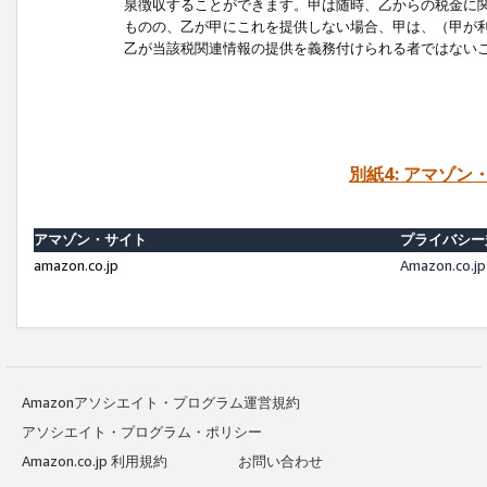
泉徴収することができます。甲は随時、乙からの税金に
ものの、乙が甲にこれを提供しない場合、甲は、（甲が
乙が当該税関連情報の提供を義務付けられる者ではない
別紙4: アマゾ
アマゾン・サイト
プライバシー
amazon.co.jp
Amazon.c
Amazonアソシエイト・プログラム運営規約
アソシエイト・プログラム・ポリシー
Amazon.co.jp 利用規約
お問い合わせ