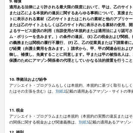
9. 補償
適用ある法律により許される最大限の限度において、甲は、乙のサイト
または乙による本規約の違反に関するあらゆる事柄について、直接または
トに表示される素材（乙のサイトまたはこれらの素材と他のアプリケーシ
または乙のサイト上もしくは乙のサイト内に表示される素材の使用、開発
よるサービス提供の利用（当該使用が本規約または適用法により認可され
ム・ポリシーを含みます。）の条件の違反、 (E) 乙の税金および関
の義務または関税の履行不履行、 (F) 乙、乙の従業員または下請業
び経費（弁護士費用を含みます。）請求から、甲、甲の関連会社および
御し、補償し、免責することに同意します。甲または甲の被指名人は、
保護のためにアマゾン関係者の代理としていかなる法的措置を行うこと
10. 準拠法および紛争
アソシエイト・プログラムもしくは本規約、本規約に基づく取引もしく
たはその主張を含む）は、
別紙2
記載の適用あるアマゾン・サイトの準
11. 税金
アソシエイト・プログラムまたは本規約（本規約の実際の違反またはそ
の関係に関する税金および関連義務は、
別紙3
記載の適用あるアマゾン
12. 雑則