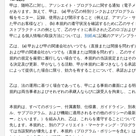
甲は、随時乙に対し、アソシエイト・プログラムに関する通知（電子メ
があります。加えて、甲は、 (a) 甲が乙の特別リンクおよびプログ
報をモニター、記録、使用および開示すること（例えば、アマゾン・サ
た甲のお客様など）、 (b) 本規約の遵守状況を確認するために乙のサイ
ストプラクティスの例として、乙のサイトに表示された乙のロゴおよび
甲による個人情報の取扱方法については、
別紙4
に記載のアマゾンプラ
乙は、 (a) 甲および甲の関連会社がいつでも（直接または間接を問わず
および甲の関連会社がいつでも（直接または間接を問わず）、乙のサイ
規約の規定を厳密に履行しない場合でも、本規約の当該規定またはその他
る決定及び更新、甲がなしうる活動、甲が本規約に基づきなしうる承認
によって提供した場合に限り、効力を有することについて、承諾および
乙は、法の運用に基づく場合であっても、甲による事前の書面による明
規約は両当事者およびそれぞれの承継人ならびに譲受人を拘束し、これ
本規約は、すべてのポリシー、付属書類、仕様書、ガイドライン、別表
ル、サブプログラム、および機能に適用されるその他のポリシーの最新
ー
」といいます。）を組み入れ、乙は、これらを遵守することについて
先します。本規約と、別のアフィリエイト・マーケティング・プログラ
ては当該契約が優先します。本規約（プログラム・ポリシーを含む）は