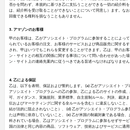
否かを問わず、本規約に基づき乙に支払うことができる一切の紹介料を
は、紹介料を受け取ることができないことについて同意し）ます。なお
回復できる権利を損なうこともありません。
3. アマゾンのお客様
甲のお客様は、乙がアソシエイト・プログラムに参加することによって
られているお客様の注文、お客様のサービスおよび商品販売に関するす
され、甲はいつでもこれらを変更することができます。乙は、甲のお客
ン・サイトとの相互の関係に関する事項について問い合わせがあった場
ン・サイト上の連絡先案内に従うべきである旨述べなければなりません
4. 乙による保証
乙は、以下を表明、保証および誓約します。 (a) 乙がアソシエイト・
アソシエイト・プログラムへの乙の参加、乙による乙のサイトの作成、
可、ガイダンス、実施規則、業界標準、自主規制ルール、判決、裁決ま
伝およびマーケティングに関する全ルールを含む）に違反しないこと、 
結が法的に阻止されないこと）、 (d) 乙がアソシエイト・プログラ
たは声明に依存していないこと、 (e) 乙が米国の制裁対象である場
科されている場合、乙はアソシエイト・プログラムに参加もせずサービス
国の法律と同じ内容の商品、ソフトウェア、技術およびサービスに適用さ