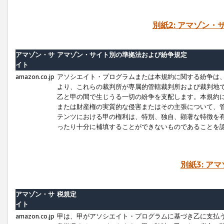
別紙2: アマゾン
アマゾン・サ
アマゾン・サイト別の準拠法および紛争規定
イト
amazon.co.jp
アソシエイト・プログラムまたは本規約に関する紛争は
より、これらの裁判所が専属的管轄裁判所および裁判地
乙と甲の間で生じうる一切の紛争を支配します。本規約
または財産権の実質的な侵害またはその主張について、
テンツにおける甲の権利は、特別、独自、顕著な特徴を
ったり十分に補填することができないものであることを
別紙3: ア
アマゾン・サ
税規定
イト
amazon.co.jp
甲は、甲がアソシエイト・プログラムに基づき乙に支払