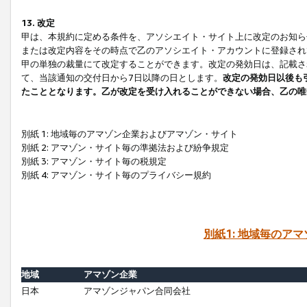
13. 改定
甲は、本規約に定める条件を、アソシエイト・サイト上に改定のお知ら
または改定内容をその時点で乙のアソシエイト・アカウントに登録され
甲の単独の裁量にて改定することができます。改定の発効日は、記載さ
て、当該通知の交付日から7日以降の日とします。
改定の発効日以後も
たこととなります。乙が改定を受け入れることができない場合、乙の唯
別紙 1: 地域毎のアマゾン企業およびアマゾン・サイト
別紙 2: アマゾン・サイト毎の準拠法および紛争規定
別紙 3: アマゾン・サイト毎の税規定
別紙 4: アマゾン・サイト毎のプライバシー規約
別紙1: 地域毎のア
地域
アマゾン企業
日本
アマゾンジャパン合同会社