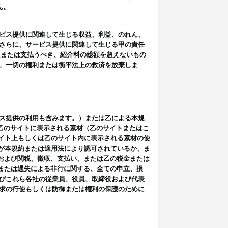
ん。
ビス提供に関連して生じる収益、利益、のれん、
さらに、サービス提供に関連して生じる甲の責任
たまたは支払うべき、紹介料の総額を超えないもの
、一切の権利または衡平法上の救済を放棄しま
ス提供の利用も含みます。）または乙による本規
は乙のサイトに表示される素材（乙のサイトまたはこ
サイト上もしくは乙のサイト内に表示される素材の使
用が本規約または適用法により認可されているか、ま
税金および関税、徴収、支払い、または乙の税金または
意または過失による非行に関する、全ての申立、損
びこれら各社の従業員、役員、取締役および代表
求の行使もしくは防御または権利の保護のために