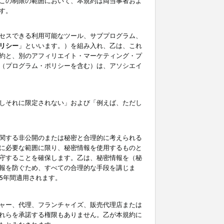
この制限の範囲において、本規約は両当事者およ
す。
セスできる利用可能なツール、サブプログラム、
リシー
」といいます。）を組み入れ、乙は、これ
約と、別のアフィリエイト・マーケティング・プ
（プログラム・ポリシーを含む）は、アソシエイ
しそれに限定されない」および「例えば、ただし
関する非公開のまたは秘密と合理的に考えられる
に必要な範囲に限り、秘密情報を使用するものと
守することを確保します。乙は、秘密情報を（秘
報を防ぐため、すべての合理的な手段を講じま
5年間適用されます。
ャー、代理、フランチャイズ、販売代理店または
れらを承諾する権限もありません。乙が本規約に