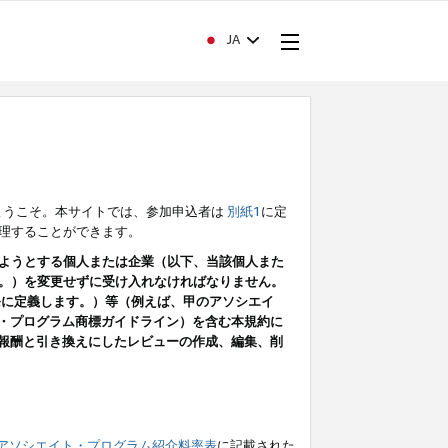
JA
ようこそ。本サイトでは、参加申込者は
別紙1
に定
理することができます。
ようとする個人または企業（以下、当該個人また
。）を変更せずに受け入れなければなりません。
条に定義します。）等（例えば、甲のアソシエイ
ト・プログラム商標ガイドライン）を含む本規約に
ン（報酬と引き換えにしたレビューの作成、編集、削
アソシエイト・プログラム紹介料率表
に記載された