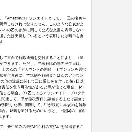
「Amazonのアソシエイトとして、［乙の名称を
明示しなければなりません。このような公表およ
ムへの乙の参加に関して公式な文書を表示しない
援または支持しているという表明または暗示を含
す。
して書面で解除通知を交付することにより、（適
ができます。ただし、当該解除の効力発生日は、
」上の乙の「アカウントの閉鎖」オプションを選択
知交付直後に、本規約を解除または乙のアカウン
のその他の違反に関して乙に通知を交付した後7日以
責任を負う可能性があると甲が信じる場合、 (d)
る場合、(e) 乙によるアソシエイト・プログラ
為に関連して、甲が徴税要件に該当するまたは該当す
甲が判断した者に関連して、甲が以前に本規約を解除
場合。疑義を避けるためにいうと、上記(a)の目的に
れます。
て、発生済みの未払紹介料の支払いを保留するこ