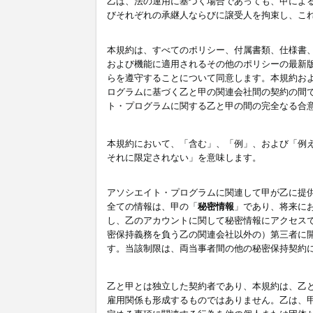
乙は、法の運用に基づく場合であっても、甲によ
びそれぞれの承継人ならびに譲受人を拘束し、こ
本規約は、すべてのポリシー、付属書類、仕様書
および機能に適用されるその他のポリシーの最新
らを遵守することについて同意します。本規約お
ログラムに基づく乙と甲の関連会社間の契約の間
ト・プログラムに関する乙と甲の間の完全なる合
本規約において、「含む」、「例」、および「例
それに限定されない」を意味します。
アソシエイト・プログラムに関連して甲が乙に提
全ての情報は、甲の「
秘密情報
」であり、将来に
し、乙のアカウントに関して秘密情報にアクセス
密保持義務を負う乙の関連会社以外の）第三者に
す。当該制限は、両当事者間の他の秘密保持契約
乙と甲とは独立した契約者であり、本規約は、乙
雇用関係も形成するものではありません。乙は、