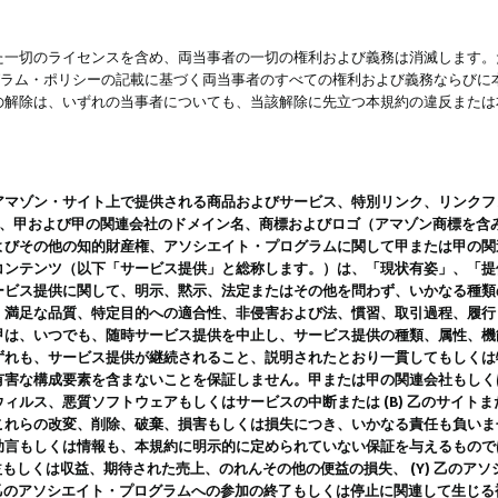
一切のライセンスを含め、両当事者の一切の権利および義務は消滅します。た
ログラム・ポリシーの記載に基づく両当事者のすべての権利および義務ならび
の解除は、いずれの当事者についても、当該解除に先立つ本規約の違反または
ン・サイト上で提供される商品およびサービス、特別リンク、リンクフォーマット、
ツ、甲および甲の関連会社のドメイン名、商標およびロゴ（アマゾン商標を含
よびその他の知的財産権、アソシエイト・プログラムに関して甲または甲の関
コンテンツ（以下「サービス提供」と総称します。）は、「現状有姿」、「提
ービス提供に関して、明示、黙示、法定またはその他を問わず、いかなる種類
、満足な品質、特定目的への適合性、非侵害および法、慣習、取引過程、履行
甲は、いつでも、随時サービス提供を中止し、サービス提供の種類、属性、機
ずれも、サービス提供が継続されること、説明されたとおり一貫してもしくは
害な構成要素を含まないことを保証しません。甲または甲の関連会社もしくはラ
ィルス、悪質ソフトウェアもしくはサービスの中断または (B) 乙のサイト
これらの改変、削除、破棄、損害もしくは損失につき、いかなる責任も負いま
助言もしくは情報も、本規約に明示的に定められていない保証を与えるもので
利益もしくは収益、期待された売上、のれんその他の便益の損失、 (Y) 乙の
) 乙のアソシエイト・プログラムへの参加の終了もしくは停止に関連して生じ