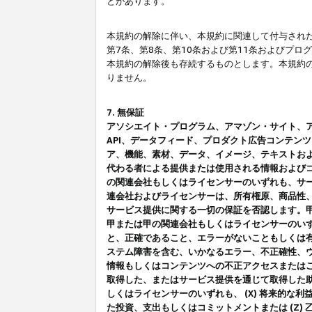
とがあります。
本規約の解除に伴い、本規約に関連して付与された
第7条、第8条、第10条および第11条およびプ
本規約の解除後も存続するものとします。本規約
りません。
7. 無保証
アソシエイト・プログラム、アマゾン・サイト、アマゾ
API、データフィード、プロダクト広告コンテン
ア、機能、素材、データ、イメージ、テキストお
代わる者による提供または使用される情報および
の関連会社もしくはライセンサーのいずれも、サ
連会社およびライセンサーは、所有権原、商品性
サービス提供に関する一切の保証を否認します。
甲または甲の関連会社もしくはライセンサーのい
と、正確であること、エラーがないこともしくは有
ステム障害を含む、いかなるエラー、不正確性、ウ
情報もしくはコンテンツへの不正アクセスまたは
取得した、またはサービス提供を通じて取得した
しくはライセンサーのいずれも、 (X) 将来的な
た投資、支出もしくはコミットメントまたは (Z