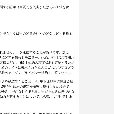
関する紛争（実質的な侵害またはその主張を含
と甲もしくは甲の関連会社との関係に関する税金
られません。）を送信することがあります。加え
ーザに関する情報をモニター、記録、使用および開示
など）、 (b) 本規約の遵守状況を確認するため
て、乙のサイトに表示された乙のロゴおよびプログラ
記載のアマゾンプライバシー規約をご覧ください。
クを勧誘できること、 (b) 甲および甲の関連会社
c)甲が本規約の規定を厳密に履行しない場合で
及び更新、甲がなしうる活動、甲が本規約に基づきな
効力を有することについて、承諾および同意しま