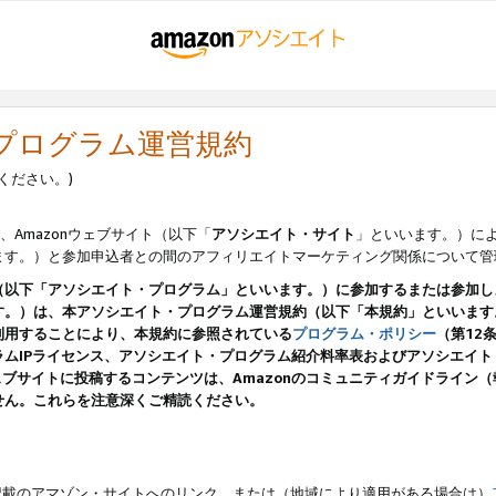
・プログラム運営規約
ください。)
、Amazonウェブサイト（以下「
アソシエイト・サイト
」といいます。）に
ます。）と参加申込者との間のアフィリエイトマーケティング関係について管
（以下「アソシエイト・プログラム」といいます。）に参加するまたは参加し
す。）は、本アソシエイト・プログラム運営規約（以下「本規約」といいます
利用することにより、本規約に参照されている
プログラム・ポリシー
（第12
ムIPライセンス、アソシエイト・プログラム紹介料率表およびアソシエイ
pのウェブサイトに投稿するコンテンツは、Amazonのコミュニティガイドライ
せん。これらを注意深くご精読ください。
載のアマゾン・サイトへのリンク、または（地域により適用がある場合は）