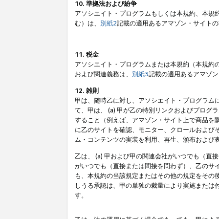
10. 準拠法および紛争
アソシエイト・プログラムもしくは本規約、本規
む）は、
別紙2
記載の適用あるアマゾン・サイトの
11. 税金
アソシエイト・プログラムまたは本規約（本規約
および関連義務は、
別紙3
記載の適用あるアマゾン
12. 雑則
甲は、随時乙に対し、アソシエイト・プログラム
て、甲は、 (a) 甲が乙の特別リンクおよびプ
すること（例えば、アマゾン・サイト上で商品を購
に乙のサイトを確認、モニター、クロールおよびそ
ム・コンテンツの実装を利用、再生、頒布および
乙は、 (a) 甲および甲の関連会社がいつでも（
がいつでも（直接または間接を問わず）、乙のサイ
も、本規約の当該規定またはその他の規定をその後
しうる承認は、甲の単独の裁量により実施または
す。