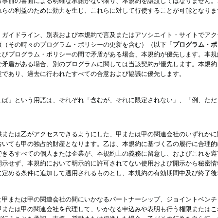
る事前の書面による明確な承諾がない限り、本規約を譲渡してはなりません。
れらの利益のために効力を生じ、これらに対して行使することが可能となりま
、ガイドライン、別表および本規約で言及またはアソシエイト・サイトでアク
版（その時々のプログラム・ポリシーの更新を含む）（以下「
プログラム・ポ
よびプログラム・ポリシーの間で矛盾がある場合、本規約が優先します。本規
で矛盾がある場合、別のプログラムに関しては当該契約が優先します。本規約
意であり、過去に行われたすべての合意および協議に優先します。
えば」という用語は、それぞれ「含むが、それに限定されない」、「例、ただ
供または乙がアクセスできるようにした、甲または甲の関連会社のいずれかに
おいても甲の独占的財産となります。乙は、本規約に基づく乙の履行に合理的
できるすべての個人または企業が、本規約上の義務に留意し、およびこれを遵
開示せず、本規約において明示的に許可されてない使用および開示から秘密情
に定める条件に追加して適用されるものとし、本規約の有効期間中及び終了後
と甲または甲の関連会社の間にいかなるパートナーシップ、ジョイントベンチ
甲または甲の関連会社を代理して、いかなる申込みや表明も行う権限またはこ