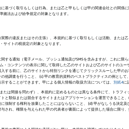
約に基づく取引もしくは行為、または乙と甲もしくは甲の関連会社との関係に
準拠法および紛争規定の対象となります。
の実際の違反またはその主張）、本規約に基づく取引もしくは活動、または乙
・サイトの税規定の対象となります。
に関する通知（電子メール、プッシュ通知及びSMSを含みますが、これに限
ログラム・コンテンツの表示に関して取得した乙のサイトおよび乙のサイトのユ
入する前に、乙のサイトから特別リンクを通じてクリックスルーした甲のお客様
の他調査を行うこと、 (c) 甲の教育的資料のベストプラクティスの例とし
表示することができます。甲による個人情報の取扱方法については、
別紙4
に
直接または間接を問わず）、本規約に定めるものとは異なる条件にて、トラフィッ
トと類似または競合するサイトまたはアプリケーションを運営できること、(
に強制する権利を放棄したことにはならないこと、 (d) 甲がなしうる決定
付与され、権限を与えられた甲の代表者が書面によって提供した場合に限り、