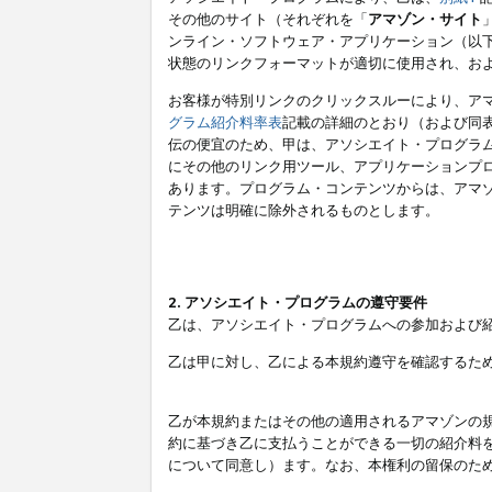
その他のサイト（それぞれを「
アマゾン・サイト
ンライン・ソフトウェア・アプリケーション（以
状態のリンクフォーマットが適切に使用され、お
お客様が特別リンクのクリックスルーにより、ア
グラム紹介料率表
記載の詳細のとおり（および同
伝の便宜のため、甲は、アソシエイト・プログラ
にその他のリンク用ツール、アプリケーションプロ
あります。プログラム・コンテンツからは、アマ
テンツは明確に除外されるものとします。
2. アソシエイト・プログラムの遵守要件
乙は、アソシエイト・プログラムへの参加および
乙は甲に対し、乙による本規約遵守を確認するた
乙が本規約またはその他の適用されるアマゾンの
約に基づき乙に支払うことができる一切の紹介料
について同意し）ます。なお、本権利の留保のた