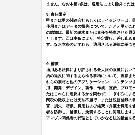
ません。なお本第7条は、適用法により除外また
8. 責任限定
甲または甲の関連会社もしくはライセンサーは、
使用またはデータの損失について、たとえ甲がこ
の総額は、最新の請求または責任を発生させた原
とします。乙は本条により、特定履行、差し止め
す。なお本条のいずれも、適用される法律に基づ
9. 補償
適用ある法律により許される最大限の限度におい
約の違反に関するあらゆる事柄について、直接また
れらの素材と他のアプリケーション、コンテンツま
用、開発、デザイン、製作、作成、宣伝、プロモー
たはこれらに違反するかを問わず）、 (D) 乙に
関税の徴収または支払不履行、または税務登録の義
害、損失、賠償、費用および経費（弁護士費用を
者を防御し、補償し、免責することに同意します
アマゾン関係者の代理としていかなる法的措置を