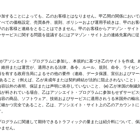
参加することによっても、乙のお客様とはなりません。甲乙間の関係において
すべての価格設定、売買条件、規則、ポリシーおよび運用手続きは、甲のお客
甲のお客様と連絡をとることはできません。甲のお客様からアマゾン・サイト
ーサービスに関する問題を提議するにはアマゾン・サイト上の連絡先案内に従
 乙がアソシエイト・プログラムに参加し、本規約に基づき乙のサイトを作成、維
、維持または運営が、適用される法律、条令、ルール、規則、命令、ライセン
権を有する政府当局によるその他の要件（連絡、データ保護、宣伝およびマー
力があること（例えば、乙が未成年または契約締結が法的に阻止されないこと）、 
容以外の表明、保証または声明に依存していないこと、 (e) 乙が米国の制
が科されている場合、乙はアソシエイト・プログラムに参加もせずサービス提供
容の商品、ソフトウェア、技術およびサービスに適用されうる米国外の輸出およ
正確かつ完全であること。乙は、アソシエイト・サイト上の乙のアカウントに
す。
プログラムに関連して期待できるトラフィックの量または紹介料について、保
いません。