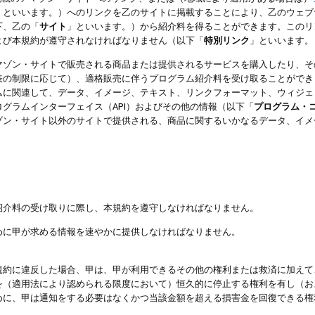
」といいます。）へのリンクを乙のサイトに掲載することにより、乙のウェブ
下、乙の「
サイト
」といいます。）から紹介料を得ることができます。このリ
よび本規約が遵守されなければなりません（以下「
特別リンク
」といいます。
マゾン・サイトで販売される商品または提供されるサービスを購入したり、そ
表の制限に応じて）、適格販売に伴うプログラム紹介料を受け取ることができ
ムに関連して、データ、イメージ、テキスト、リンクフォーマット、ウィジェ
グラムインターフェイス（API）およびその他の情報（以下「
プログラム・
ゾン・サイト以外のサイトで提供される、商品に関するいかなるデータ、イメ
紹介料の受け取りに際し、本規約を遵守しなければなりません。
めに甲が求める情報を速やかに提供しなければなりません。
規約に違反した場合、甲は、甲が利用できるその他の権利または救済に加えて
を（適用法により認められる限度において）恒久的に停止する権利を有し（お
めに、甲は通知をする必要はなくかつ当該金額を超える損害金を回復できる権