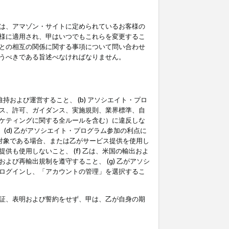
は、アマゾン・サイトに定められているお客様の
様に適用され、甲はいつでもこれらを変更するこ
との相互の関係に関する事項について問い合わせ
うべきである旨述べなければなりません。
持および運営すること、 (b) アソシエイト・プロ
ス、許可、ガイダンス、実施規則、業界標準、自
ケティングに関する全ルールを含む）に違反しな
(d) 乙がアソシエイト・プログラム参加の利点に
裁対象である場合、または乙がサービス提供を使用し
も使用しないこと、 (f) 乙は、米国の輸出およ
び再輸出規制を遵守すること、 (g) 乙がアソシ
ログインし、「アカウントの管理」を選択するこ
証、表明および誓約をせず、甲は、乙が自身の期