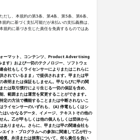
だし、本規約の第3条、第4条、第5条、第6条、
に本規約に基づく支払可能だが未払いの支払義務は、
本規約に基づき生じた責任を免責するものではあ
コンテンツ、Product Advertising
みます）および一切のテクノロジー、ソフトウェ
連会社もしくライセンサーによりまたはこれらに
供されているまま」で提供されます。甲または甲
の表明または保証もしません。甲ならびに甲の関
または取引慣行により生じる一切の保証を含め、
能、範囲または運営を変更することができます。
特定の方法で機能することまたは中断されないこ
イセンサーのいずれも、 (A) 停電もしくはシ
またはいかなるデータ、イメージ、テキストその他の
せん。乙が甲もしくは他の個人もしくは団体から
はありません。さらに、甲または甲の関連会社も
アソシエイト・プログラムへの参加に関連して乙が行っ
る補償、弁済または損害について、何ら責任を負い