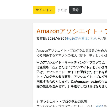
サインイン
登録
または
Amazonアソシエイト
改定日: 2026/4/20
(
主な改定内容はこちら
をご覧
Amazonアソシエイト・プログラム参加者のための
める関係するアマゾンの法人（以下「
甲
」といい
甲のアソシエイト・マーケティング・プログラム
は企業を「乙」または「アソシエイト」といいま
乙は、アソシエイト・サイトに登録またはこれを
ト・プログラム参加要件、アソシエイト・プログラ
同意するものとします。乙がAmazon.co.j
除の禁止を含みます。）を遵守しなければなりま
1. アソシエイト・プログラムの説明
アソシエイト・プログラムにより、乙は、
別紙1
記