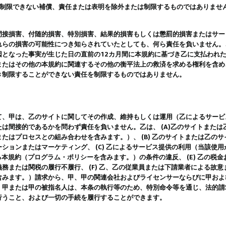
は制限できない補償、責任または表明を除外または制限するものではありませ
間接損害、付随的損害、特別損害、結果的損害もしくは懲罰的損害またはサー
れらの損害の可能性につき知らされていたとしても、何ら責任を負いません。
因となった事実が生じた日の直前の12カ月間に本規約に基づき乙に支払われ
またはその他の本規約に関連するその他の衡平法上の救済を求める権利を含め
き制限することができない責任を制限するものではありません。
て、甲は、乙のサイトに関してその作成、維持もしくは運用（乙によるサービ
は間接的であるかを問わず責任を負いません。乙は、 (A)乙のサイトまた
たはプロセスとの組み合わせを含みます。）、 (B) 乙のサイトまたは乙の
ションまたはマーケティング、 (C) 乙によるサービス提供の利用（当該使
よる本規約（プログラム・ポリシーを含みます。）の条件の違反、 (E) 乙の
務または関税の履行不履行、 (F) 乙、乙の従業員または下請業者による故
含みます。）請求から、甲、甲の関連会社およびライセンサーならびに甲およ
。甲または甲の被指名人は、本条の執行等のため、特別命令等を通じ、法的請
行うこと、および一切の手続を履行することができます。