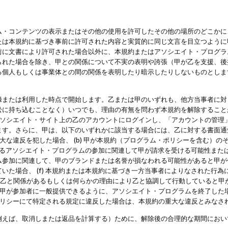
・コンテンツの表示またはその他の使用を許可したその他の場所のどこかに、
たは本規約に基づき事前に許可された内容と実質的に同じ文言を目立つように
前に文書により許可された場合以外に、本規約またはアソシエイト・プログラ
られた場合を除き、甲との関係について不実の表明や誇張（甲が乙を支援、後
る個人もしくは事業体との間の関係を表明したり暗示したりしないものとしま
録または利用した時点で開始します。乙または甲のいずれも、他方当事者に対
訟に持ち込むことなく）いつでも、理由の有無を問わず本規約を解除すること
アソシエイト・サイト上の乙のアカウントにログインし、「アカウントの管理
ます。さらに、甲は、以下のいずれかに該当する場合には、乙に対する書面通
の重大な違反を犯した場合、 (b) 甲が本規約（プログラム・ポリシーを含む）
によるアソシエイト・プログラムの参加に関連して甲が請求を受ける可能性または
参加に関連して、甲のブランドまたは名誉が損なわれる可能性があると甲が信じ
いた場合、 (f) 本規約または本規約に基づき一方当事者によりなされた行
または乙と関係があるもしくは何らかの理由により乙と協調して行動していると
) 甲が参加者に一般提供できるように、アソシエイト・プログラムを終了した
ポリシーにて特定される規定に違反した場合は、本規約の重大な違反とみなさ
例えば、取消しまたは返品を計算する）ために、解除後の合理的な期間におい