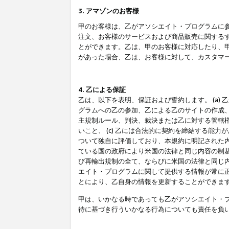
3. アマゾンのお客様
甲のお客様は、乙がアソシエイト・プログラムに
注文、お客様のサービスおよび商品販売に関する
とができます。乙は、甲のお客様に対応したり、
があった場合、乙は、お客様に対して、カスタマ
4. 乙による保証
乙は、以下を表明、保証および誓約します。 (a)
グラムへの乙の参加、乙による乙のサイトの作成
主規制ルール、判決、裁決または乙に対する管轄
いこと、 (c) 乙には合法的に契約を締結する能
ついて独自に評価しており、本規約に明記された内
ている国の政府により米国の法律と同じ内容の制裁
び再輸出規制の全て、ならびに米国の法律と同じ内
エイト・プログラムに関して提供する情報が常に
とにより、乙自身の情報を更新することができま
甲は、いかなる時であっても乙がアソシエイト・
待に基づき行ういかなる行為についても責任を負