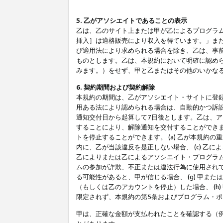
5. 乙がアソシエイトであることの表示
乙は、乙のサイト上または甲が乙によるプログラム
挿入］は適格販売により収入を得ています。」ま
び適用法により求められる場合を除き、乙は、事
ものとします。乙は、本規約において明確に認め
みます。）をせず、甲と乙またはその他のいかな
6. 契約期間および契約解除
本規約の期間は、乙がアソシエイト・サイトに登
用ある法により認められる場合は、自動的かつ訴
通知交付日から起算して7日後とします。乙は、
することにより、解除通知を交付することができ
トを停止することができます。 (a) 乙が本規約
内に、乙が当該違反を是正しない場合、 (c) 乙
乙によりまたは乙によるアソシエイト・プログラム
ムの参加が詐欺、不正または違法行為に使用されて
る可能性があると、甲が信じる場合、 (g) 甲
（もしくは乙のアカウントを停止）した場合、 (h
限定されず、本規約の第5条およびプログラム・
甲は、正確な金額が支払われたことを確認する（