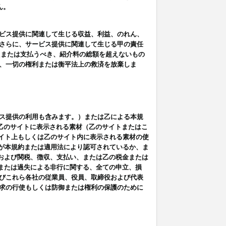
ん。
ビス提供に関連して生じる収益、利益、のれん、
さらに、サービス提供に関連して生じる甲の責任
たまたは支払うべき、紹介料の総額を超えないもの
、一切の権利または衡平法上の救済を放棄しま
ス提供の利用も含みます。）または乙による本規
は乙のサイトに表示される素材（乙のサイトまたはこ
サイト上もしくは乙のサイト内に表示される素材の使
用が本規約または適用法により認可されているか、ま
税金および関税、徴収、支払い、または乙の税金または
意または過失による非行に関する、全ての申立、損
びこれら各社の従業員、役員、取締役および代表
求の行使もしくは防御または権利の保護のために