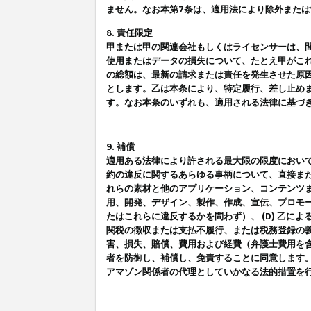
ません。なお本第7条は、適用法により除外また
8. 責任限定
甲または甲の関連会社もしくはライセンサーは、
使用またはデータの損失について、たとえ甲がこ
の総額は、最新の請求または責任を発生させた原
とします。乙は本条により、特定履行、差し止め
す。なお本条のいずれも、適用される法律に基づ
9. 補償
適用ある法律により許される最大限の限度におい
約の違反に関するあらゆる事柄について、直接また
れらの素材と他のアプリケーション、コンテンツま
用、開発、デザイン、製作、作成、宣伝、プロモー
たはこれらに違反するかを問わず）、 (D) 乙に
関税の徴収または支払不履行、または税務登録の義
害、損失、賠償、費用および経費（弁護士費用を
者を防御し、補償し、免責することに同意します
アマゾン関係者の代理としていかなる法的措置を