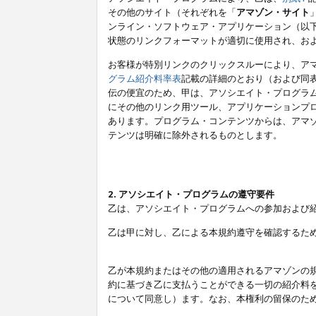
その他のサイト（それぞれを「
アマゾン・サイト
ンライン・ソフトウェア・アプリケーション（以
状態のリンクフォーマットが適切に使用され、お
お客様が特別リンクのクリックスルーにより、ア
グラム紹介料率表
記載の詳細のとおり（および同
伝の便宜のため、甲は、アソシエイト・プログラ
にその他のリンク用ツール、アプリケーションプロ
あります。プログラム・コンテンツからは、アマ
テンツは明確に除外されるものとします。
2. アソシエイト・プログラムの遵守要件
乙は、アソシエイト・プログラムへの参加および
乙は甲に対し、乙による本規約遵守を確認するた
乙が本規約またはその他の適用されるアマゾンの
約に基づき乙に支払うことができる一切の紹介料
について同意し）ます。なお、本権利の留保のた