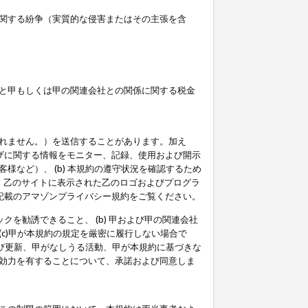
関する紛争（実質的な侵害またはその主張を含
と甲もしくは甲の関連会社との関係に関する税金
られません。）を送信することがあります。加え
ーザに関する情報をモニター、記録、使用および開示
など）、 (b) 本規約の遵守状況を確認するため
て、乙のサイトに表示された乙のロゴおよびプログラ
記載のアマゾンプライバシー規約をご覧ください。
クを勧誘できること、 (b) 甲および甲の関連会社
c)甲が本規約の規定を厳密に履行しない場合で
及び更新、甲がなしうる活動、甲が本規約に基づきな
効力を有することについて、承諾および同意しま