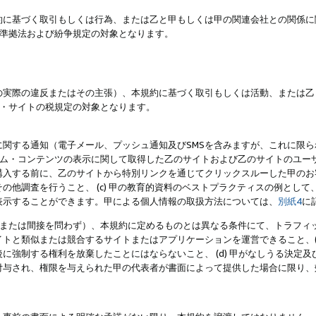
約に基づく取引もしくは行為、または乙と甲もしくは甲の関連会社との関係に
準拠法および紛争規定の対象となります。
の実際の違反またはその主張）、本規約に基づく取引もしくは活動、または乙
・サイトの税規定の対象となります。
に関する通知（電子メール、プッシュ通知及びSMSを含みますが、これに限
ログラム・コンテンツの表示に関して取得した乙のサイトおよび乙のサイトのユ
入する前に、乙のサイトから特別リンクを通じてクリックスルーした甲のお客様
の他調査を行うこと、 (c) 甲の教育的資料のベストプラクティスの例とし
表示することができます。甲による個人情報の取扱方法については、
別紙4
に
直接または間接を問わず）、本規約に定めるものとは異なる条件にて、トラフィッ
トと類似または競合するサイトまたはアプリケーションを運営できること、(
に強制する権利を放棄したことにはならないこと、 (d) 甲がなしうる決定
付与され、権限を与えられた甲の代表者が書面によって提供した場合に限り、