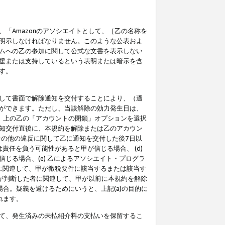
「Amazonのアソシエイトとして、［乙の名称を
明示しなければなりません。このような公表およ
ムへの乙の参加に関して公式な文書を表示しない
援または支持しているという表明または暗示を含
す。
して書面で解除通知を交付することにより、（適
ができます。ただし、当該解除の効力発生日は、
」上の乙の「アカウントの閉鎖」オプションを選択
知交付直後に、本規約を解除または乙のアカウン
のその他の違反に関して乙に通知を交付した後7日以
責任を負う可能性があると甲が信じる場合、 (d)
る場合、(e) 乙によるアソシエイト・プログラ
為に関連して、甲が徴税要件に該当するまたは該当す
甲が判断した者に関連して、甲が以前に本規約を解除
場合。疑義を避けるためにいうと、上記(a)の目的に
れます。
て、発生済みの未払紹介料の支払いを保留するこ