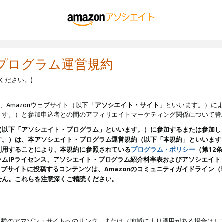
・プログラム運営規約
ください。)
、Amazonウェブサイト（以下「
アソシエイト・サイト
」といいます。）に
ます。）と参加申込者との間のアフィリエイトマーケティング関係について管
（以下「アソシエイト・プログラム」といいます。）に参加するまたは参加し
す。）は、本アソシエイト・プログラム運営規約（以下「本規約」といいます
利用することにより、本規約に参照されている
プログラム・ポリシー
（第12
ムIPライセンス、アソシエイト・プログラム紹介料率表およびアソシエイ
pのウェブサイトに投稿するコンテンツは、Amazonのコミュニティガイドライ
せん。これらを注意深くご精読ください。
載のアマゾン・サイトへのリンク、または（地域により適用がある場合は）