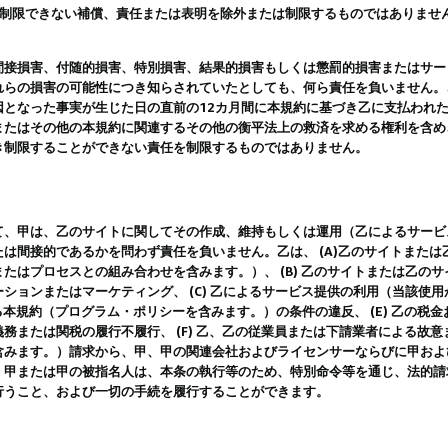
は制限できない補償、責任または表明を除外または制限するものではありませ
間接損害、付随的損害、特別損害、結果的損害もしくは懲罰的損害またはサー
れらの損害の可能性につき知らされていたとしても、何ら責任を負いません。
因となった事実が生じた日の直前の12カ月間に本規約に基づき乙に支払われ
またはその他の本規約に関連するその他の衡平法上の救済を求める権利を含め
き制限することができない責任を制限するものではありません。
て、甲は、乙のサイトに関してその作成、維持もしくは運用（乙によるサービ
は間接的であるかを問わず責任を負いません。乙は、 (A)乙のサイトまた
たはプロセスとの組み合わせを含みます。）、 (B) 乙のサイトまたは乙の
ションまたはマーケティング、 (C) 乙によるサービス提供の利用（当該使
よる本規約（プログラム・ポリシーを含みます。）の条件の違反、 (E) 乙の
務または関税の履行不履行、 (F) 乙、乙の従業員または下請業者による故
含みます。）請求から、甲、甲の関連会社およびライセンサーならびに甲およ
。甲または甲の被指名人は、本条の執行等のため、特別命令等を通じ、法的請
行うこと、および一切の手続を履行することができます。