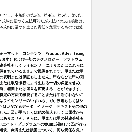
だし、本規約の第3条、第4条、第5条、第6条、
に本規約に基づく支払可能だが未払いの支払義務は、
本規約に基づき生じた責任を免責するものではあ
コンテンツ、Product Advertising
みます）および一切のテクノロジー、ソフトウェ
連会社もしくライセンサーによりまたはこれらに
供されているまま」で提供されます。甲または甲
の表明または保証もしません。甲ならびに甲の関
または取引慣行により生じる一切の保証を含め、
能、範囲または運営を変更することができます。
特定の方法で機能することまたは中断されないこ
イセンサーのいずれも、 (A) 停電もしくはシ
またはいかなるデータ、イメージ、テキストその他の
せん。乙が甲もしくは他の個人もしくは団体から
はありません。さらに、甲または甲の関連会社も
アソシエイト・プログラムへの参加に関連して乙が行っ
る補償、弁済または損害について、何ら責任を負い