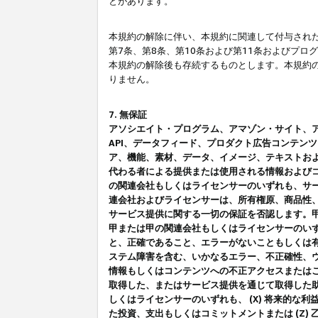
とがあります。
本規約の解除に伴い、本規約に関連して付与された
第7条、第8条、第10条および第11条およびプ
本規約の解除後も存続するものとします。本規約
りません。
7. 無保証
アソシエイト・プログラム、アマゾン・サイト、アマゾ
API、データフィード、プロダクト広告コンテン
ア、機能、素材、データ、イメージ、テキストお
代わる者による提供または使用される情報および
の関連会社もしくはライセンサーのいずれも、サ
連会社およびライセンサーは、所有権原、商品性
サービス提供に関する一切の保証を否認します。
甲または甲の関連会社もしくはライセンサーのい
と、正確であること、エラーがないこともしくは有
ステム障害を含む、いかなるエラー、不正確性、ウ
情報もしくはコンテンツへの不正アクセスまたは
取得した、またはサービス提供を通じて取得した
しくはライセンサーのいずれも、 (X) 将来的な
た投資、支出もしくはコミットメントまたは (Z