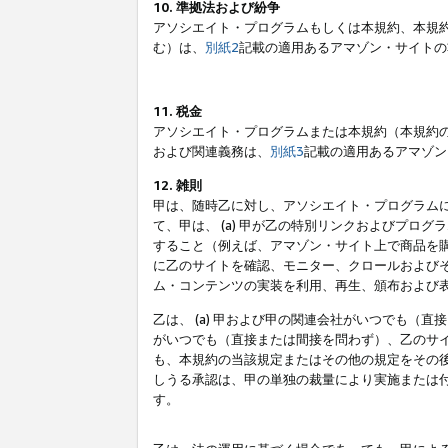
10. 準拠法および紛争
アソシエイト・プログラムもしくは本規約、本規
む）は、
別紙2
記載の適用あるアマゾン・サイトの
11. 税金
アソシエイト・プログラムまたは本規約（本規約
および関連義務は、
別紙3
記載の適用あるアマゾン
12. 雑則
甲は、随時乙に対し、アソシエイト・プログラム
て、甲は、 (a) 甲が乙の特別リンクおよびプ
すること（例えば、アマゾン・サイト上で商品を購
に乙のサイトを確認、モニター、クロールおよびそ
ム・コンテンツの実装を利用、再生、頒布および
乙は、 (a) 甲および甲の関連会社がいつでも（
がいつでも（直接または間接を問わず）、乙のサイ
も、本規約の当該規定またはその他の規定をその後
しうる承認は、甲の単独の裁量により実施または
す。