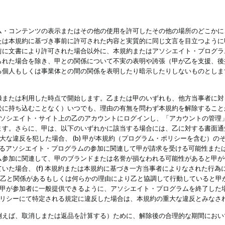
・コンテンツの表示またはその他の使用を許可したその他の場所のどこかに、
たは本規約に基づき事前に許可された内容と実質的に同じ文言を目立つように
前に文書により許可された場合以外に、本規約またはアソシエイト・プログラ
られた場合を除き、甲との関係について不実の表明や誇張（甲が乙を支援、後
る個人もしくは事業体との間の関係を表明したり暗示したりしないものとしま
録または利用した時点で開始します。乙または甲のいずれも、他方当事者に対
訟に持ち込むことなく）いつでも、理由の有無を問わず本規約を解除すること
アソシエイト・サイト上の乙のアカウントにログインし、「アカウントの管理
ます。さらに、甲は、以下のいずれかに該当する場合には、乙に対する書面通
の重大な違反を犯した場合、 (b) 甲が本規約（プログラム・ポリシーを含む）
によるアソシエイト・プログラムの参加に関連して甲が請求を受ける可能性または
参加に関連して、甲のブランドまたは名誉が損なわれる可能性があると甲が信じ
いた場合、 (f) 本規約または本規約に基づき一方当事者によりなされた行
または乙と関係があるもしくは何らかの理由により乙と協調して行動していると
) 甲が参加者に一般提供できるように、アソシエイト・プログラムを終了した
ポリシーにて特定される規定に違反した場合は、本規約の重大な違反とみなさ
例えば、取消しまたは返品を計算する）ために、解除後の合理的な期間におい