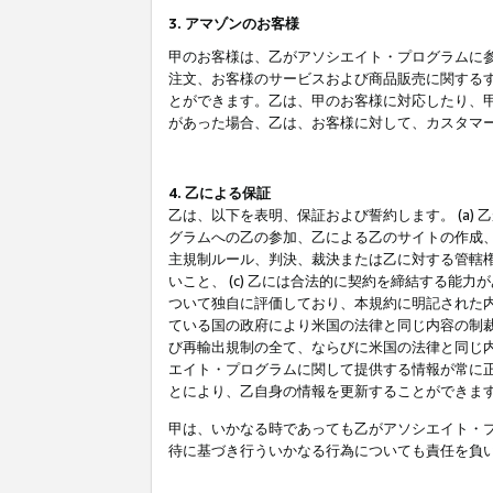
3. アマゾンのお客様
甲のお客様は、乙がアソシエイト・プログラムに
注文、お客様のサービスおよび商品販売に関する
とができます。乙は、甲のお客様に対応したり、
があった場合、乙は、お客様に対して、カスタマ
4. 乙による保証
乙は、以下を表明、保証および誓約します。 (a)
グラムへの乙の参加、乙による乙のサイトの作成
主規制ルール、判決、裁決または乙に対する管轄
いこと、 (c) 乙には合法的に契約を締結する能
ついて独自に評価しており、本規約に明記された内
ている国の政府により米国の法律と同じ内容の制裁
び再輸出規制の全て、ならびに米国の法律と同じ内
エイト・プログラムに関して提供する情報が常に
とにより、乙自身の情報を更新することができま
甲は、いかなる時であっても乙がアソシエイト・
待に基づき行ういかなる行為についても責任を負