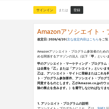
サインイン
登録
または
Amazonアソシエイト
改定日: 2026/4/20
(
主な改定内容はこちら
をご覧
Amazonアソシエイト・プログラム参加者のための
める関係するアマゾンの法人（以下「
甲
」といい
甲のアソシエイト・マーケティング・プログラム
は企業を「乙」または「アソシエイト」といいま
乙は、アソシエイト・サイトに登録またはこれを
ト・プログラム参加要件、アソシエイト・プログラ
同意するものとします。乙がAmazon.co.j
除の禁止を含みます。）を遵守しなければなりま
1. アソシエイト・プログラムの説明
アソシエイト・プログラムにより、乙は、
別紙1
記