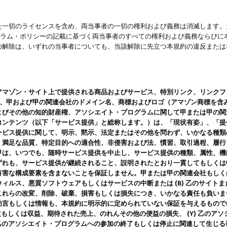
一切のライセンスを含め、両当事者の一切の権利および義務は消滅します。た
ログラム・ポリシーの記載に基づく両当事者のすべての権利および義務ならび
の解除は、いずれの当事者についても、当該解除に先立つ本規約の違反または
ン・サイト上で提供される商品およびサービス、特別リンク、リンクフォーマット、
ツ、甲および甲の関連会社のドメイン名、商標およびロゴ（アマゾン商標を含
よびその他の知的財産権、アソシエイト・プログラムに関して甲または甲の関
コンテンツ（以下「サービス提供」と総称します。）は、「現状有姿」、「提
ービス提供に関して、明示、黙示、法定またはその他を問わず、いかなる種類
、満足な品質、特定目的への適合性、非侵害および法、慣習、取引過程、履行
甲は、いつでも、随時サービス提供を中止し、サービス提供の種類、属性、機
ずれも、サービス提供が継続されること、説明されたとおり一貫してもしくは
害な構成要素を含まないことを保証しません。甲または甲の関連会社もしくはラ
ィルス、悪質ソフトウェアもしくはサービスの中断または (B) 乙のサイト
これらの改変、削除、破棄、損害もしくは損失につき、いかなる責任も負いま
助言もしくは情報も、本規約に明示的に定められていない保証を与えるもので
利益もしくは収益、期待された売上、のれんその他の便益の損失、 (Y) 乙の
) 乙のアソシエイト・プログラムへの参加の終了もしくは停止に関連して生じ