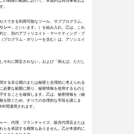
この制限の範囲において、本規約は両当事者およ
す。
セスできる利用可能なツール、サブプログラム、
リシー
」といいます。）を組み入れ、乙は、これ
約と、別のアフィリエイト・マーケティング・プ
（プログラム・ポリシーを含む）は、アソシエイ
しそれに限定されない」および「例えば、ただし
関する非公開のまたは秘密と合理的に考えられる
に必要な範囲に限り、秘密情報を使用するものと
守することを確保します。乙は、秘密情報を（秘
報を防ぐため、すべての合理的な手段を講じま
5年間適用されます。
ャー、代理、フランチャイズ、販売代理店または
れらを承諾する権限もありません。乙が本規約に