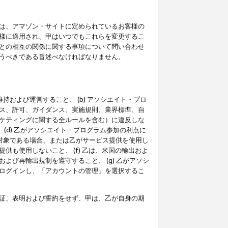
は、アマゾン・サイトに定められているお客様の
様に適用され、甲はいつでもこれらを変更するこ
との相互の関係に関する事項について問い合わせ
うべきである旨述べなければなりません。
持および運営すること、 (b) アソシエイト・プロ
ス、許可、ガイダンス、実施規則、業界標準、自
ケティングに関する全ルールを含む）に違反しな
(d) 乙がアソシエイト・プログラム参加の利点に
裁対象である場合、または乙がサービス提供を使用し
も使用しないこと、 (f) 乙は、米国の輸出およ
び再輸出規制を遵守すること、 (g) 乙がアソシ
ログインし、「アカウントの管理」を選択するこ
証、表明および誓約をせず、甲は、乙が自身の期