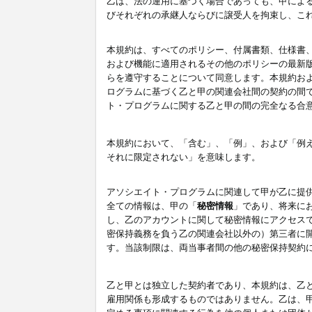
乙は、法の運用に基づく場合であっても、甲によ
びそれぞれの承継人ならびに譲受人を拘束し、こ
本規約は、すべてのポリシー、付属書類、仕様書
および機能に適用されるその他のポリシーの最新
らを遵守することについて同意します。本規約お
ログラムに基づく乙と甲の関連会社間の契約の間
ト・プログラムに関する乙と甲の間の完全なる合
本規約において、「含む」、「例」、および「例
それに限定されない」を意味します。
アソシエイト・プログラムに関連して甲が乙に提
全ての情報は、甲の「
秘密情報
」であり、将来に
し、乙のアカウントに関して秘密情報にアクセス
密保持義務を負う乙の関連会社以外の）第三者に
す。当該制限は、両当事者間の他の秘密保持契約
乙と甲とは独立した契約者であり、本規約は、乙
雇用関係も形成するものではありません。乙は、