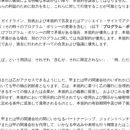
る事前の書面による明確な承諾がない限り、本規約を譲渡してはなりません。
れらの利益のために効力を生じ、これらに対して行使することが可能となりま
、ガイドライン、別表および本規約で言及またはアソシエイト・サイトでアク
版（その時々のプログラム・ポリシーの更新を含む）（以下「
プログラム・ポ
よびプログラム・ポリシーの間で矛盾がある場合、本規約が優先します。本規
で矛盾がある場合、別のプログラムに関しては当該契約が優先します。本規約
意であり、過去に行われたすべての合意および協議に優先します。
えば」という用語は、それぞれ「含むが、それに限定されない」、「例、ただ
供または乙がアクセスできるようにした、甲または甲の関連会社のいずれかに
おいても甲の独占的財産となります。乙は、本規約に基づく乙の履行に合理的
できるすべての個人または企業が、本規約上の義務に留意し、およびこれを遵
開示せず、本規約において明示的に許可されてない使用および開示から秘密情
に定める条件に追加して適用されるものとし、本規約の有効期間中及び終了後
と甲または甲の関連会社の間にいかなるパートナーシップ、ジョイントベンチ
甲または甲の関連会社を代理して、いかなる申込みや表明も行う権限またはこ