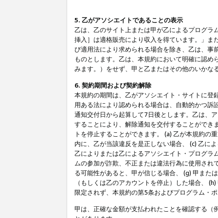
5. 乙がアソシエイトであることの表示
乙は、乙のサイト上または甲が乙によるプログラム
挿入］は適格販売により収入を得ています。」ま
び適用法により求められる場合を除き、乙は、事
ものとします。乙は、本規約において明確に認め
みます。）をせず、甲と乙またはその他のいかな
6. 契約期間および契約解除
本規約の期間は、乙がアソシエイト・サイトに登
用ある法により認められる場合は、自動的かつ訴
通知交付日から起算して7日後とします。乙は、
することにより、解除通知を交付することができ
トを停止することができます。 (a) 乙が本規約
内に、乙が当該違反を是正しない場合、 (c) 乙
乙によりまたは乙によるアソシエイト・プログラム
ムの参加が詐欺、不正または違法行為に使用されて
る可能性があると、甲が信じる場合、 (g) 甲
（もしくは乙のアカウントを停止）した場合、 (h
限定されず、本規約の第5条およびプログラム・
甲は、正確な金額が支払われたことを確認する（