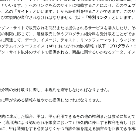
」といいます。）へのリンクを乙のサイトに掲載することにより、乙のウェブ
下、乙の「
サイト
」といいます。）から紹介料を得ることができます。このリ
よび本規約が遵守されなければなりません（以下「
特別リンク
」といいます。
マゾン・サイトで販売される商品または提供されるサービスを購入したり、そ
表の制限に応じて）、適格販売に伴うプログラム紹介料を受け取ることができ
ムに関連して、データ、イメージ、テキスト、リンクフォーマット、ウィジェ
グラムインターフェイス（API）およびその他の情報（以下「
プログラム・
ゾン・サイト以外のサイトで提供される、商品に関するいかなるデータ、イメ
紹介料の受け取りに際し、本規約を遵守しなければなりません。
めに甲が求める情報を速やかに提供しなければなりません。
規約に違反した場合、甲は、甲が利用できるその他の権利または救済に加えて
を（適用法により認められる限度において）恒久的に停止する権利を有し（お
めに、甲は通知をする必要はなくかつ当該金額を超える損害金を回復できる権