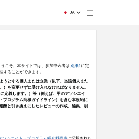
JA
ようこそ。本サイトでは、参加申込者は
別紙1
に定
理することができます。
ようとする個人または企業（以下、当該個人また
。）を変更せずに受け入れなければなりません。
条に定義します。）等（例えば、甲のアソシエイ
ト・プログラム商標ガイドライン）を含む本規約に
ン（報酬と引き換えにしたレビューの作成、編集、削
アソシエイト・プログラム紹介料率表
に記載された