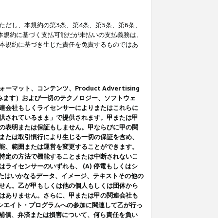
だし、本規約の第3条、第4条、第5条、第6条、
に本規約に基づく支払可能だが未払いの支払義務は、
本規約に基づき生じた責任を免責するものではあ
コンテンツ、Product Advertising
みます）および一切のテクノロジー、ソフトウェ
連会社もしくライセンサーによりまたはこれらに
供されているまま」で提供されます。甲または甲
の表明または保証もしません。甲ならびに甲の関
または取引慣行により生じる一切の保証を含め、
能、範囲または運営を変更することができます。
特定の方法で機能することまたは中断されないこ
イセンサーのいずれも、 (A) 停電もしくはシ
またはいかなるデータ、イメージ、テキストその他の
せん。乙が甲もしくは他の個人もしくは団体から
はありません。さらに、甲または甲の関連会社も
アソシエイト・プログラムへの参加に関連して乙が行っ
る補償、弁済または損害について、何ら責任を負い