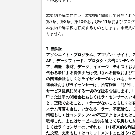
とがあります。
本規約の解除に伴い、本規約に関連して付与された
第7条、第8条、第10条および第11条およびプ
本規約の解除後も存続するものとします。本規約
りません。
7. 無保証
アソシエイト・プログラム、アマゾン・サイト、アマゾ
API、データフィード、プロダクト広告コンテン
ア、機能、素材、データ、イメージ、テキストお
代わる者による提供または使用される情報および
の関連会社もしくはライセンサーのいずれも、サ
連会社およびライセンサーは、所有権原、商品性
サービス提供に関する一切の保証を否認します。
甲または甲の関連会社もしくはライセンサーのい
と、正確であること、エラーがないこともしくは有
ステム障害を含む、いかなるエラー、不正確性、ウ
情報もしくはコンテンツへの不正アクセスまたは
取得した、またはサービス提供を通じて取得した
しくはライセンサーのいずれも、 (X) 将来的な
た投資、支出もしくはコミットメントまたは (Z