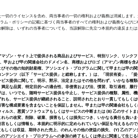
一切のライセンスを含め、両当事者の一切の権利および義務は消滅します。た
ログラム・ポリシーの記載に基づく両当事者のすべての権利および義務ならび
の解除は、いずれの当事者についても、当該解除に先立つ本規約の違反または
ン・サイト上で提供される商品およびサービス、特別リンク、リンクフォーマット、
ツ、甲および甲の関連会社のドメイン名、商標およびロゴ（アマゾン商標を含
よびその他の知的財産権、アソシエイト・プログラムに関して甲または甲の関
コンテンツ（以下「サービス提供」と総称します。）は、「現状有姿」、「提
ービス提供に関して、明示、黙示、法定またはその他を問わず、いかなる種類
、満足な品質、特定目的への適合性、非侵害および法、慣習、取引過程、履行
甲は、いつでも、随時サービス提供を中止し、サービス提供の種類、属性、機
ずれも、サービス提供が継続されること、説明されたとおり一貫してもしくは
害な構成要素を含まないことを保証しません。甲または甲の関連会社もしくはラ
ィルス、悪質ソフトウェアもしくはサービスの中断または (B) 乙のサイト
これらの改変、削除、破棄、損害もしくは損失につき、いかなる責任も負いま
助言もしくは情報も、本規約に明示的に定められていない保証を与えるもので
利益もしくは収益、期待された売上、のれんその他の便益の損失、 (Y) 乙の
) 乙のアソシエイト・プログラムへの参加の終了もしくは停止に関連して生じ