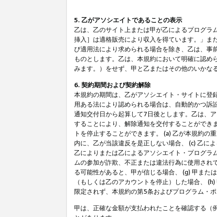
5. 乙がアソシエイトであることの表示
乙は、乙のサイト上または甲が乙によるプログラム
挿入］は適格販売により収入を得ています。」ま
び適用法により求められる場合を除き、乙は、事
ものとします。乙は、本規約において明確に認め
みます。）をせず、甲と乙またはその他のいかな
6. 契約期間および契約解除
本規約の期間は、乙がアソシエイト・サイトに登
用ある法により認められる場合は、自動的かつ訴
通知交付日から起算して7日後とします。乙は、
することにより、解除通知を交付することができ
トを停止することができます。 (a) 乙が本規約
内に、乙が当該違反を是正しない場合、 (c) 乙
乙によりまたは乙によるアソシエイト・プログラム
ムの参加が詐欺、不正または違法行為に使用されて
る可能性があると、甲が信じる場合、 (g) 甲
（もしくは乙のアカウントを停止）した場合、 (h
限定されず、本規約の第5条およびプログラム・
甲は、正確な金額が支払われたことを確認する（