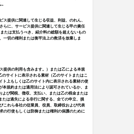
ん。
ビス提供に関連して生じる収益、利益、のれん、
さらに、サービス提供に関連して生じる甲の責任
たまたは支払うべき、紹介料の総額を超えないもの
、一切の権利または衡平法上の救済を放棄しま
ス提供の利用も含みます。）または乙による本規
は乙のサイトに表示される素材（乙のサイトまたはこ
サイト上もしくは乙のサイト内に表示される素材の使
用が本規約または適用法により認可されているか、ま
税金および関税、徴収、支払い、または乙の税金または
意または過失による非行に関する、全ての申立、損
びこれら各社の従業員、役員、取締役および代表
求の行使もしくは防御または権利の保護のために