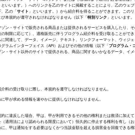
」といいます。）へのリンクを乙のサイトに掲載することにより、乙のウェブ
下、乙の「
サイト
」といいます。）から紹介料を得ることができます。このリ
よび本規約が遵守されなければなりません（以下「
特別リンク
」といいます。
マゾン・サイトで販売される商品または提供されるサービスを購入したり、そ
表の制限に応じて）、適格販売に伴うプログラム紹介料を受け取ることができ
ムに関連して、データ、イメージ、テキスト、リンクフォーマット、ウィジェ
グラムインターフェイス（API）およびその他の情報（以下「
プログラム・
ゾン・サイト以外のサイトで提供される、商品に関するいかなるデータ、イメ
紹介料の受け取りに際し、本規約を遵守しなければなりません。
めに甲が求める情報を速やかに提供しなければなりません。
規約に違反した場合、甲は、甲が利用できるその他の権利または救済に加えて
を（適用法により認められる限度において）恒久的に停止する権利を有し（お
めに、甲は通知をする必要はなくかつ当該金額を超える損害金を回復できる権