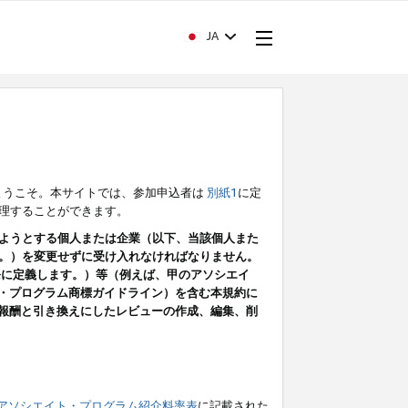
JA
ようこそ。本サイトでは、参加申込者は
別紙1
に定
理することができます。
ようとする個人または企業（以下、当該個人また
。）を変更せずに受け入れなければなりません。
条に定義します。）等（例えば、甲のアソシエイ
ト・プログラム商標ガイドライン）を含む本規約に
ン（報酬と引き換えにしたレビューの作成、編集、削
アソシエイト・プログラム紹介料率表
に記載された