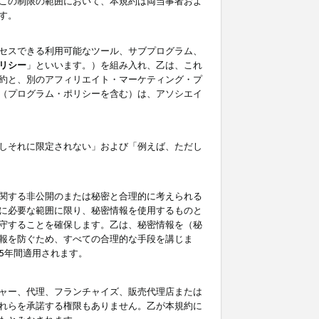
この制限の範囲において、本規約は両当事者およ
す。
セスできる利用可能なツール、サブプログラム、
リシー
」といいます。）を組み入れ、乙は、これ
約と、別のアフィリエイト・マーケティング・プ
（プログラム・ポリシーを含む）は、アソシエイ
しそれに限定されない」および「例えば、ただし
関する非公開のまたは秘密と合理的に考えられる
に必要な範囲に限り、秘密情報を使用するものと
守することを確保します。乙は、秘密情報を（秘
報を防ぐため、すべての合理的な手段を講じま
5年間適用されます。
ャー、代理、フランチャイズ、販売代理店または
れらを承諾する権限もありません。乙が本規約に