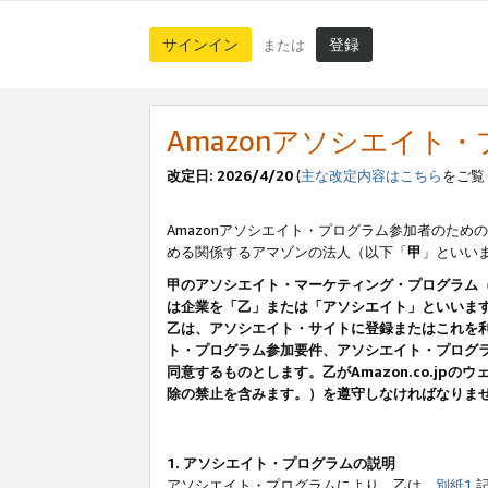
サインイン
登録
または
Amazonアソシエイト
改定日: 2026/4/20
(
主な改定内容はこちら
をご覧
Amazonアソシエイト・プログラム参加者のための
める関係するアマゾンの法人（以下「
甲
」といい
甲のアソシエイト・マーケティング・プログラム
は企業を「乙」または「アソシエイト」といいま
乙は、アソシエイト・サイトに登録またはこれを
ト・プログラム参加要件、アソシエイト・プログラ
同意するものとします。乙がAmazon.co.j
除の禁止を含みます。）を遵守しなければなりま
1. アソシエイト・プログラムの説明
アソシエイト・プログラムにより、乙は、
別紙1
記