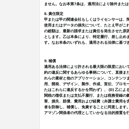
ません。なお本第7条は、適用法により除外また
8. 責任限定
甲または甲の関連会社もしくはライセンサーは、
使用またはデータの損失について、たとえ甲がこ
の総額は、最新の請求または責任を発生させた原
とします。乙は本条により、特定履行、差し止め
す。なお本条のいずれも、適用される法律に基づ
9. 補償
適用ある法律により許される最大限の限度におい
約の違反に関するあらゆる事柄について、直接また
れらの素材と他のアプリケーション、コンテンツま
用、開発、デザイン、製作、作成、宣伝、プロモー
たはこれらに違反するかを問わず）、 (D) 乙に
関税の徴収または支払不履行、または税務登録の義
害、損失、賠償、費用および経費（弁護士費用を
者を防御し、補償し、免責することに同意します
アマゾン関係者の代理としていかなる法的措置を