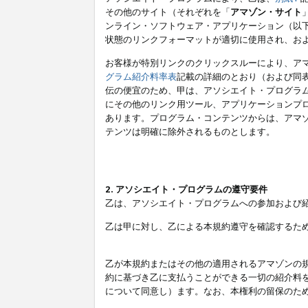
その他のサイト（それぞれを「
アマゾン・サイト
ンライン・ソフトウェア・アプリケーション（以
状態のリンクフォーマットが適切に使用され、お
お客様が特別リンクのクリックスルーにより、ア
グラム紹介料率表
記載の詳細のとおり（および同
伝の便宜のため、甲は、アソシエイト・プログラ
にその他のリンク用ツール、アプリケーションプロ
あります。プログラム・コンテンツからは、アマ
テンツは明確に除外されるものとします。
2. アソシエイト・プログラムの遵守要件
乙は、アソシエイト・プログラムへの参加および
乙は甲に対し、乙による本規約遵守を確認するた
乙が本規約またはその他の適用されるアマゾンの
約に基づき乙に支払うことができる一切の紹介料
について同意し）ます。なお、本権利の留保のた