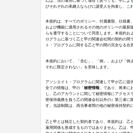
乙は、法の運用に基づく場合であっても、甲によ
びそれぞれの承継人ならびに譲受人を拘束し、こ
本規約は、すべてのポリシー、付属書類、仕様書
および機能に適用されるその他のポリシーの最新
らを遵守することについて同意します。本規約お
ログラムに基づく乙と甲の関連会社間の契約の間
ト・プログラムに関する乙と甲の間の完全なる合
本規約において、「含む」、「例」、および「例
それに限定されない」を意味します。
アソシエイト・プログラムに関連して甲が乙に提
全ての情報は、甲の「
秘密情報
」であり、将来に
し、乙のアカウントに関して秘密情報にアクセス
密保持義務を負う乙の関連会社以外の）第三者に
す。当該制限は、両当事者間の他の秘密保持契約
乙と甲とは独立した契約者であり、本規約は、乙
雇用関係も形成するものではありません。乙は、