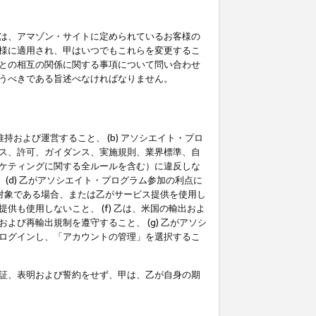
は、アマゾン・サイトに定められているお客様の
様に適用され、甲はいつでもこれらを変更するこ
との相互の関係に関する事項について問い合わせ
うべきである旨述べなければなりません。
持および運営すること、 (b) アソシエイト・プロ
ス、許可、ガイダンス、実施規則、業界標準、自
ケティングに関する全ルールを含む）に違反しな
(d) 乙がアソシエイト・プログラム参加の利点に
裁対象である場合、または乙がサービス提供を使用し
も使用しないこと、 (f) 乙は、米国の輸出およ
び再輸出規制を遵守すること、 (g) 乙がアソシ
ログインし、「アカウントの管理」を選択するこ
証、表明および誓約をせず、甲は、乙が自身の期