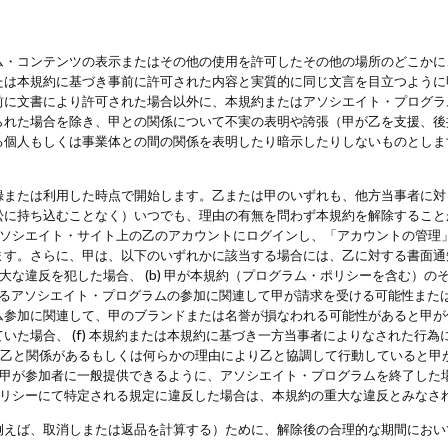
・コンテンツの表示またはその他の使用を許可したその他の場所のどこかに、
たは本規約に基づき事前に許可された内容と実質的に同じ文言を目立つように
前に文書により許可された場合以外に、本規約またはアソシエイト・プログラ
られた場合を除き、甲との関係について不実の表明や誇張（甲が乙を支援、後
る個人もしくは事業体との間の関係を表明したり暗示したりしないものとしま
録または利用した時点で開始します。乙または甲のいずれも、他方当事者に対
訟に持ち込むことなく）いつでも、理由の有無を問わず本規約を解除すること
アソシエイト・サイト上の乙のアカウントにログインし、「アカウントの管理
ます。さらに、甲は、以下のいずれかに該当する場合には、乙に対する書面通
の重大な違反を犯した場合、 (b) 甲が本規約（プログラム・ポリシーを含む）
によるアソシエイト・プログラムの参加に関連して甲が請求を受ける可能性または
参加に関連して、甲のブランドまたは名誉が損なわれる可能性があると甲が信じ
いた場合、 (f) 本規約または本規約に基づき一方当事者によりなされた行
または乙と関係があるもしくは何らかの理由により乙と協調して行動していると
) 甲が参加者に一般提供できるように、アソシエイト・プログラムを終了した
ポリシーにて特定される規定に違反した場合は、本規約の重大な違反とみなさ
例えば、取消しまたは返品を計算する）ために、解除後の合理的な期間におい