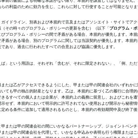
る事前の書面による明確な承諾がない限り、本規約を譲渡してはなりません。
れらの利益のために効力を生じ、これらに対して行使することが可能となりま
、ガイドライン、別表および本規約で言及またはアソシエイト・サイトでアク
版（その時々のプログラム・ポリシーの更新を含む）（以下「
プログラム・ポ
よびプログラム・ポリシーの間で矛盾がある場合、本規約が優先します。本規
で矛盾がある場合、別のプログラムに関しては当該契約が優先します。本規約
意であり、過去に行われたすべての合意および協議に優先します。
えば」という用語は、それぞれ「含むが、それに限定されない」、「例、ただ
供または乙がアクセスできるようにした、甲または甲の関連会社のいずれかに
おいても甲の独占的財産となります。乙は、本規約に基づく乙の履行に合理的
できるすべての個人または企業が、本規約上の義務に留意し、およびこれを遵
開示せず、本規約において明示的に許可されてない使用および開示から秘密情
に定める条件に追加して適用されるものとし、本規約の有効期間中及び終了後
と甲または甲の関連会社の間にいかなるパートナーシップ、ジョイントベンチ
甲または甲の関連会社を代理して、いかなる申込みや表明も行う権限またはこ