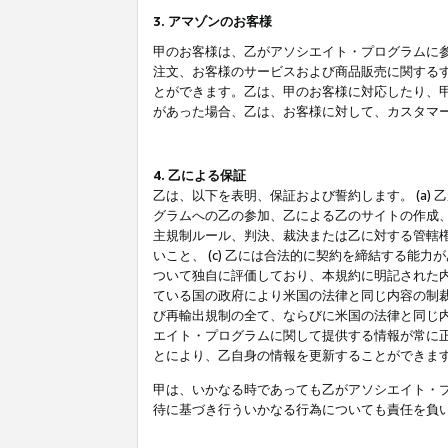
3. アマゾンのお客様
甲のお客様は、乙がアソシエイト・プログラムに
注文、お客様のサービスおよび商品販売に関する
とができます。乙は、甲のお客様に対応したり、
があった場合、乙は、お客様に対して、カスタマ
4. 乙による保証
乙は、以下を表明、保証および誓約します。 (a)
グラムへの乙の参加、乙による乙のサイトの作成
主規制ルール、判決、裁決または乙に対する管轄
いこと、 (c) 乙には合法的に契約を締結する能
ついて独自に評価しており、本規約に明記された内
ている国の政府により米国の法律と同じ内容の制裁
び再輸出規制の全て、ならびに米国の法律と同じ内
エイト・プログラムに関して提供する情報が常に
とにより、乙自身の情報を更新することができま
甲は、いかなる時であっても乙がアソシエイト・
待に基づき行ういかなる行為についても責任を負