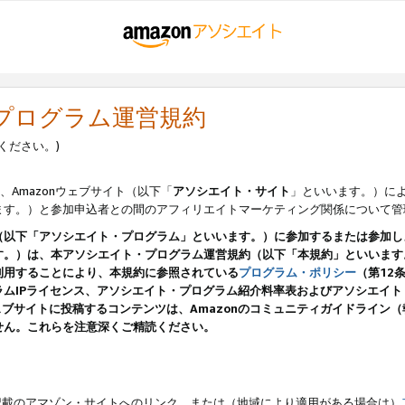
・プログラム運営規約
ください。)
、Amazonウェブサイト（以下「
アソシエイト・サイト
」といいます。）に
ます。）と参加申込者との間のアフィリエイトマーケティング関係について管
（以下「アソシエイト・プログラム」といいます。）に参加するまたは参加し
す。）は、本アソシエイト・プログラム運営規約（以下「本規約」といいます
利用することにより、本規約に参照されている
プログラム・ポリシー
（第12
ムIPライセンス、アソシエイト・プログラム紹介料率表およびアソシエイ
pのウェブサイトに投稿するコンテンツは、Amazonのコミュニティガイドライ
せん。これらを注意深くご精読ください。
載のアマゾン・サイトへのリンク、または（地域により適用がある場合は）