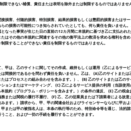
は制限できない補償、責任または表明を除外または制限するものではありませ
間接損害、付随的損害、特別損害、結果的損害もしくは懲罰的損害またはサー
れらの損害の可能性につき知らされていたとしても、何ら責任を負いません。
因となった事実が生じた日の直前の12カ月間に本規約に基づき乙に支払われ
またはその他の本規約に関連するその他の衡平法上の救済を求める権利を含め
き制限することができない責任を制限するものではありません。
て、甲は、乙のサイトに関してその作成、維持もしくは運用（乙によるサービ
は間接的であるかを問わず責任を負いません。乙は、 (A)乙のサイトまた
たはプロセスとの組み合わせを含みます。）、 (B) 乙のサイトまたは乙の
ションまたはマーケティング、 (C) 乙によるサービス提供の利用（当該使
よる本規約（プログラム・ポリシーを含みます。）の条件の違反、 (E) 乙の
務または関税の履行不履行、 (F) 乙、乙の従業員または下請業者による故
含みます。）請求から、甲、甲の関連会社およびライセンサーならびに甲およ
。甲または甲の被指名人は、本条の執行等のため、特別命令等を通じ、法的請
行うこと、および一切の手続を履行することができます。