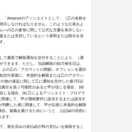
「Amazonのアソシエイトとして、［乙の名称を
明示しなければなりません。このような公表およ
ムへの乙の参加に関して公式な文書を表示しない
援または支持しているという表明または暗示を含
す。
して書面で解除通知を交付することにより、（適
ができます。ただし、当該解除の効力発生日は、
」上の乙の「アカウントの閉鎖」オプションを選択
知交付直後に、本規約を解除または乙のアカウン
のその他の違反に関して乙に通知を交付した後7日以
責任を負う可能性があると甲が信じる場合、 (d)
る場合、(e) 乙によるアソシエイト・プログラ
為に関連して、甲が徴税要件に該当するまたは該当す
甲が判断した者に関連して、甲が以前に本規約を解除
場合。疑義を避けるためにいうと、上記(a)の目的に
れます。
て、発生済みの未払紹介料の支払いを保留するこ