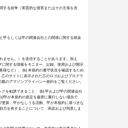
関する紛争（実質的な侵害またはその主張を含
と甲もしくは甲の関連会社との関係に関する税金
られません。）を送信することがあります。加え
ーザに関する情報をモニター、記録、使用および開示
など）、 (b) 本規約の遵守状況を確認するため
て、乙のサイトに表示された乙のロゴおよびプログラ
記載のアマゾンプライバシー規約をご覧ください。
クを勧誘できること、 (b) 甲および甲の関連会社
c)甲が本規約の規定を厳密に履行しない場合で
及び更新、甲がなしうる活動、甲が本規約に基づきな
効力を有することについて、承諾および同意しま