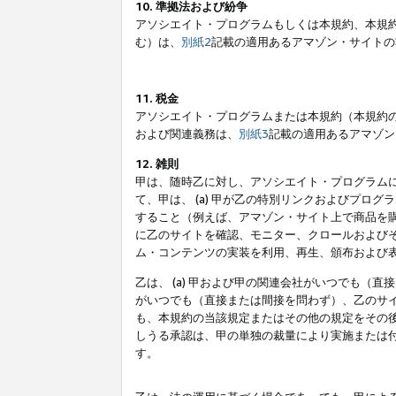
10. 準拠法および紛争
アソシエイト・プログラムもしくは本規約、本規
む）は、
別紙2
記載の適用あるアマゾン・サイトの
11. 税金
アソシエイト・プログラムまたは本規約（本規約
および関連義務は、
別紙3
記載の適用あるアマゾン
12. 雑則
甲は、随時乙に対し、アソシエイト・プログラム
て、甲は、 (a) 甲が乙の特別リンクおよびプ
すること（例えば、アマゾン・サイト上で商品を購
に乙のサイトを確認、モニター、クロールおよびそ
ム・コンテンツの実装を利用、再生、頒布および
乙は、 (a) 甲および甲の関連会社がいつでも（
がいつでも（直接または間接を問わず）、乙のサイ
も、本規約の当該規定またはその他の規定をその後
しうる承認は、甲の単独の裁量により実施または
す。