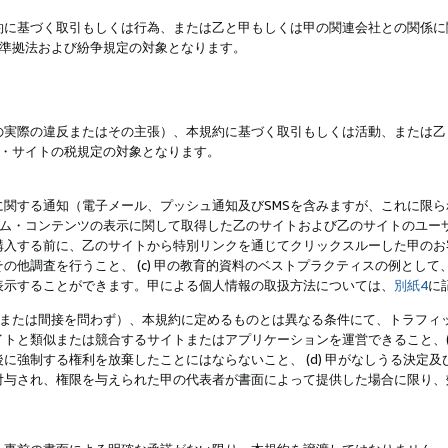
約に基づく取引もしくは行為、または乙と甲もしくは甲の関連会社との関係に
準拠法および紛争規定の対象となります。
の実際の違反またはその主張）、本規約に基づく取引もしくは活動、または乙
・サイトの税規定の対象となります。
に関する通知（電子メール、プッシュ通知及びSMSを含みますが、これに限
ログラム・コンテンツの表示に関して取得した乙のサイトおよび乙のサイトのユ
入する前に、乙のサイトから特別リンクを通じてクリックスルーした甲のお客様
の他調査を行うこと、 (c) 甲の教育的資料のベストプラクティスの例とし
表示することができます。甲による個人情報の取扱方法については、
別紙4
に
直接または間接を問わず）、本規約に定めるものとは異なる条件にて、トラフィッ
トと類似または競合するサイトまたはアプリケーションを運営できること、(
に強制する権利を放棄したことにはならないこと、 (d) 甲がなしうる決定
付与され、権限を与えられた甲の代表者が書面によって提供した場合に限り、