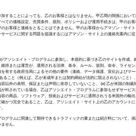
参加することによっても、乙のお客様とはなりません。甲乙間の関係において
すべての価格設定、売買条件、規則、ポリシーおよび運用手続きは、甲のお客
甲のお客様と連絡をとることはできません。甲のお客様からアマゾン・サイト
ーサービスに関する問題を提議するにはアマゾン・サイト上の連絡先案内に従
 乙がアソシエイト・プログラムに参加し、本規約に基づき乙のサイトを作成、維
、維持または運営が、適用される法律、条令、ルール、規則、命令、ライセン
権を有する政府当局によるその他の要件（連絡、データ保護、宣伝およびマー
力があること（例えば、乙が未成年または契約締結が法的に阻止されないこと）、 
容以外の表明、保証または声明に依存していないこと、 (e) 乙が米国の制
が科されている場合、乙はアソシエイト・プログラムに参加もせずサービス提供
容の商品、ソフトウェア、技術およびサービスに適用されうる米国外の輸出およ
正確かつ完全であること。乙は、アソシエイト・サイト上の乙のアカウントに
す。
プログラムに関連して期待できるトラフィックの量または紹介料について、保
いません。