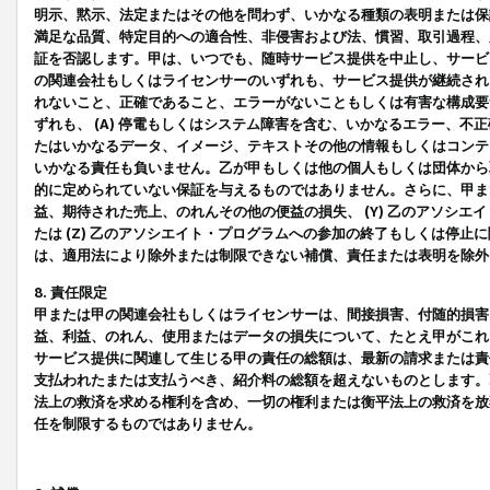
明示、黙示、法定またはその他を問わず、いかなる種類の表明または保
満足な品質、特定目的への適合性、非侵害および法、慣習、取引過程、
証を否認します。甲は、いつでも、随時サービス提供を中止し、サービ
の関連会社もしくはライセンサーのいずれも、サービス提供が継続され
れないこと、正確であること、エラーがないこともしくは有害な構成要
ずれも、 (A) 停電もしくはシステム障害を含む、いかなるエラー、不
たはいかなるデータ、イメージ、テキストその他の情報もしくはコンテ
いかなる責任も負いません。乙が甲もしくは他の個人もしくは団体から
的に定められていない保証を与えるものではありません。さらに、甲また
益、期待された売上、のれんその他の便益の損失、 (Y) 乙のアソシ
たは (Z) 乙のアソシエイト・プログラムへの参加の終了もしくは停
は、適用法により除外または制限できない補償、責任または表明を除外
8. 責任限定
甲または甲の関連会社もしくはライセンサーは、間接損害、付随的損害
益、利益、のれん、使用またはデータの損失について、たとえ甲がこれ
サービス提供に関連して生じる甲の責任の総額は、最新の請求または責
支払われたまたは支払うべき、紹介料の総額を超えないものとします。
法上の救済を求める権利を含め、一切の権利または衡平法上の救済を放
任を制限するものではありません。