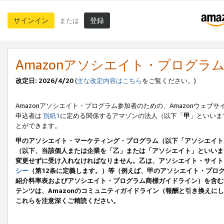
サインイン
登録
または
Amazonアソシエイト・プログラ
改定日: 2026/4/20
(
主な改定内容はこちら
をご覧ください。)
Amazonアソシエイト・プログラム参加者のための、Amazonウェブサ
申込者は
別紙1
に定める関係するアマゾンの法人（以下「
甲
」といいま
とができます。
甲のアソシエイト・マーケティング・プログラム（以下「アソシエイト
（以下、当該個人または企業を「乙」または「アソシエイト」といいま
変更せずに受け入れなければなりません。乙は、アソシエイト・サイト
シー
（第12条に定義します。）等（例えば、甲のアソシエイト・プロ
紹介料率表およびアソシエイト・プログラム商標ガイドライン）を含む本規
テンツは、Amazonのコミュニティガイドライン（報酬と引き換え
これらを注意深くご精読ください。