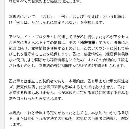
れたすべての合意および協議に優先します。
本規約において、「含む」、「例」、および「例えば」という用語は、
び「例えば、ただしそれに限定されない」を意味します。
アソシエイト・プログラムに関連して甲が乙に提供または乙がアクセス
合理的に考えられる全ての情報は、甲の「
秘密情報
」であり、将来にお
範囲に限り、秘密情報を使用するものとし、乙のアカウントに関して秘
びこれを遵守することを確保します。乙は、秘密情報を（秘密保持義務
ない使用および開示から秘密情報を防ぐため、すべての合理的な手段を
されるものとし、本規約の有効期間中及び終了後5年間適用されます。
乙と甲とは独立した契約者であり、本規約は、乙と甲または甲の関連会
ズ、販売代理店または雇用関係も形成するものではありません。乙は、
承諾する権限もありません。乙が本規約に定める事項に関連する行為を
為を自ら行ったとみなされます。
本規約にこれと矛盾する定めがあったとしても、本規約のいかなる条項
る、または罰せられる方法での行動を、本規約の当事者に誘導し、解釈
します。