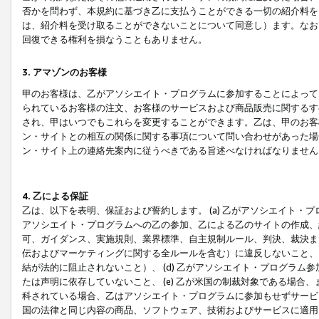
否かを問わず、本規約に基づき乙に支払うことができる一切の紹介料を
は、紹介料を受け取ることができないことについて同意し）ます。なお
回復できる権利を損なうこともありません。
3. アマゾンのお客様
甲のお客様は、乙がアソシエイト・プログラムに参加することによって
られているお客様の注文、お客様のサービスおよび商品販売に関するす
され、甲はいつでもこれらを変更することができます。乙は、甲のお客
ン・サイトとの相互の関係に関する事項について問い合わせがあった場
ン・サイト上の連絡先案内に従うべきである旨述べなければなりません
4. 乙による保証
乙は、以下を表明、保証および誓約します。 (a) 乙がアソシエイト・
アソシエイト・プログラムへの乙の参加、乙による乙のサイトの作成、
可、ガイダンス、実施規則、業界標準、自主規制ルール、判決、裁決ま
伝およびマーケティングに関する全ルールを含む）に違反しないこと、 
結が法的に阻止されないこと）、 (d) 乙がアソシエイト・プログラ
たは声明に依存していないこと、 (e) 乙が米国の制裁対象である場
科されている場合、乙はアソシエイト・プログラムに参加もせずサービス
国の法律と同じ内容の商品、ソフトウェア、技術およびサービスに適用さ