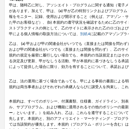
甲は、随時乙に対し、アソシエイト・プログラムに関する通知（電子メ
があります。加えて、甲は、 (a) 甲が乙の特別リンクおよびプログ
報をモニター、記録、使用および開示すること（例えば、アマゾン・サ
た甲のお客様など）、 (b) 本規約の遵守状況を確認するために乙のサイ
ストプラクティスの例として、乙のサイトに表示された乙のロゴおよび
甲による個人情報の取扱方法については、
別紙4
に記載のアマゾンプラ
乙は、 (a) 甲および甲の関連会社がいつでも（直接または間接を問わず
および甲の関連会社がいつでも（直接または間接を問わず）、乙のサイ
規約の規定を厳密に履行しない場合でも、本規約の当該規定またはその他
る決定及び更新、甲がなしうる活動、甲が本規約に基づきなしうる承認
によって提供した場合に限り、効力を有することについて、承諾および
乙は、法の運用に基づく場合であっても、甲による事前の書面による明
規約は両当事者およびそれぞれの承継人ならびに譲受人を拘束し、これ
本規約は、すべてのポリシー、付属書類、仕様書、ガイドライン、別表
ル、サブプログラム、および機能に適用されるその他のポリシーの最新
ー
」といいます。）を組み入れ、乙は、これらを遵守することについて
先します。本規約と、別のアフィリエイト・マーケティング・プログラ
ては当該契約が優先します。本規約（プログラム・ポリシーを含む）は