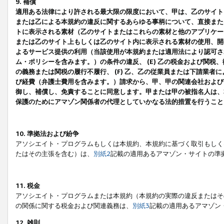
9. 補償
適用ある法律により許される最大限の限度において、甲は、乙のサイト
または乙による本規約の違反に関するあらゆる事柄について、直接または
トに表示される素材（乙のサイトまたはこれらの素材と他のアプリケーシ
または乙のサイト上もしくは乙のサイト内に表示される素材の使用、開発
よるサービス提供の利用（当該使用が本規約または適用法により認可され
ム・ポリシーを含みます。）の条件の違反、 (E) 乙の税金および関
の義務または関税の履行不履行、 (F) 乙、乙の従業員または下請業
び経費（弁護士費用を含みます。）請求から、甲、甲の関連会社および
御し、補償し、免責することに同意します。甲または甲の被指名人は、
保護のためにアマゾン関係者の代理としていかなる法的措置を行うこと
10. 準拠法および紛争
アソシエイト・プログラムもしくは本規約、本規約に基づく取引もしく
たはその主張を含む）は、
別紙2
記載の適用あるアマゾン・サイトの準
11. 税金
アソシエイト・プログラムまたは本規約（本規約の実際の違反またはそ
の関係に関する税金および関連義務は、
別紙3
記載の適用あるアマゾン
12. 雑則