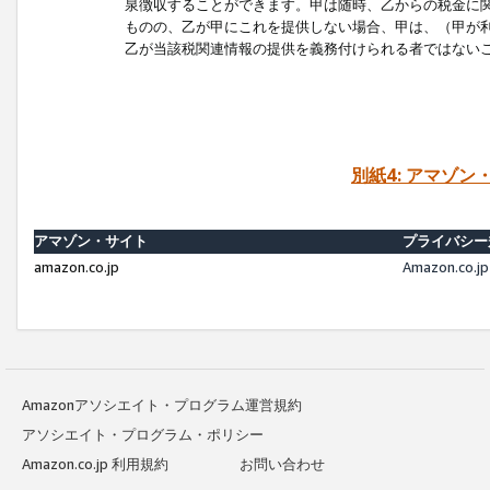
泉徴収することができます。甲は随時、乙からの税金に
ものの、乙が甲にこれを提供しない場合、甲は、（甲が
乙が当該税関連情報の提供を義務付けられる者ではない
別紙4: アマゾ
アマゾン・サイト
プライバシー
amazon.co.jp
Amazon.c
Amazonアソシエイト・プログラム運営規約
アソシエイト・プログラム・ポリシー
Amazon.co.jp 利用規約
お問い合わせ