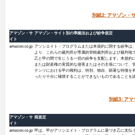
別紙2: アマゾン
アマゾン・サ
アマゾン・サイト別の準拠法および紛争規定
イト
amazon.co.jp
アソシエイト・プログラムまたは本規約に関する紛争は
より、これらの裁判所が専属的管轄裁判所および裁判地
乙と甲の間で生じうる一切の紛争を支配します。本規約
または財産権の実質的な侵害またはその主張について、
テンツにおける甲の権利は、特別、独自、顕著な特徴を
ったり十分に補填することができないものであることを
別紙3: ア
アマゾン・サ
税規定
イト
amazon.co.jp
甲は、甲がアソシエイト・プログラムに基づき乙に支払