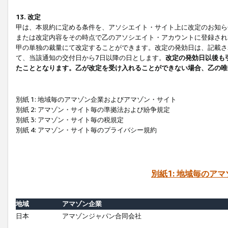
13. 改定
甲は、本規約に定める条件を、アソシエイト・サイト上に改定のお知ら
または改定内容をその時点で乙のアソシエイト・アカウントに登録され
甲の単独の裁量にて改定することができます。改定の発効日は、記載さ
て、当該通知の交付日から7日以降の日とします。
改定の発効日以後も
たこととなります。乙が改定を受け入れることができない場合、乙の唯
別紙 1: 地域毎のアマゾン企業およびアマゾン・サイト
別紙 2: アマゾン・サイト毎の準拠法および紛争規定
別紙 3: アマゾン・サイト毎の税規定
別紙 4: アマゾン・サイト毎のプライバシー規約
別紙1: 地域毎のア
地域
アマゾン企業
日本
アマゾンジャパン合同会社