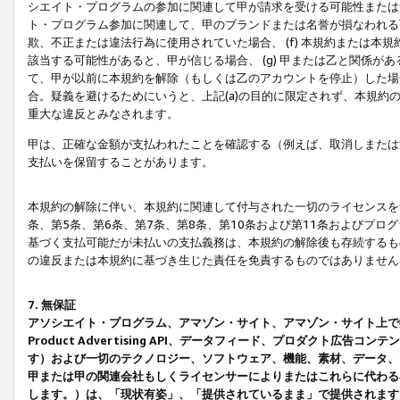
シエイト・プログラムの参加に関連して甲が請求を受ける可能性または責
ト・プログラム参加に関連して、甲のブランドまたは名誉が損なわれる可
欺、不正または違法行為に使用されていた場合、 (f) 本規約または
該当する可能性があると、甲が信じる場合、 (g) 甲または乙と関係
て、甲が以前に本規約を解除（もしくは乙のアカウントを停止）した場合
合。疑義を避けるためにいうと、上記(a)の目的に限定されず、本規約
重大な違反とみなされます。
甲は、正確な金額が支払われたことを確認する（例えば、取消しまたは
支払いを保留することがあります。
本規約の解除に伴い、本規約に関連して付与された一切のライセンスを
条、第5条、第6条、第7条、第8条、第10条および第11条およびプ
基づく支払可能だが未払いの支払義務は、本規約の解除後も存続するも
の違反または本規約に基づき生じた責任を免責するものではありません
7. 無保証
アソシエイト・プログラム、アマゾン・サイト、アマゾン・サイト上で
Product Advertising API、データフィード、プロダクト
す）および一切のテクノロジー、ソフトウェア、機能、素材、データ、
甲または甲の関連会社もしくライセンサーによりまたはこれらに代わる
します。）は、「現状有姿」、「提供されているまま」で提供されます