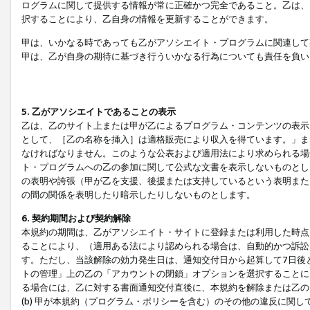
ログラムに関して提供する情報が常に正確かつ完全であること。乙は、
択することにより、乙自身の情報を更新することができます。
甲は、いかなる時であっても乙がアソシエイト・プログラムに関連して
甲は、乙が自身の期待に基づき行ういかなる行為についても責任を負い
5. 乙がアソシエイトであることの表示
乙は、乙のサイト上または甲が乙によるプログラム・コンテンツの表示ま
として、［乙の名称を挿入］は適格販売により収入を得ています。」ま
なければなりません。このような公表および適用法により求められる場
ト・プログラムへの乙の参加に関して公式な文書を表示しないものとし
の表明や誇張（甲が乙を支援、後援または支持しているという表明また
の間の関係を表明したり暗示したりしないものとします。
6. 契約期間および契約解除
本規約の期間は、乙がアソシエイト・サイトに登録または利用した時点
ることにより、（適用ある法により認められる場合は、自動的かつ訴訟
す。ただし、当該解除の効力発生日は、通知交付日から起算して7日後
トの管理」上の乙の「アカウントの閉鎖」オプションを選択することに
る場合には、乙に対する書面通知交付直後に、本規約を解除または乙のア
(b) 甲が本規約（プログラム・ポリシーを含む）のその他の違反に関し