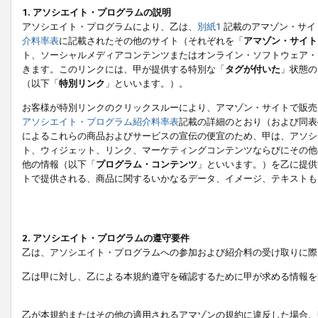
1. アソシエイト・プログラムの説明
アソシエイト・プログラムにより、乙は、
別紙1
記載のアマゾン・サイ
介料率表
に記載されたその他のサイト（それぞれを「
アマゾン・サイト
ト、ソーシャルメディアコンテンツまたはオンライン・ソフトウェア・
きます。このリンクには、甲が提供する特別な「
タグが付いた
」状態の
（以下「
特別リンク
」といいます。）。
お客様が特別リンクのクリックスルーにより、アマゾン・サイトで販売
アソシエイト・プログラム紹介料率表
記載の詳細のとおり（および同表
によるこれらの商品およびサービスの宣伝の便宜のため、甲は、アソシ
ト、ウィジェット、リンク、マーケティングコンテンツならびにその他
他の情報（以下「
プログラム・コンテンツ
」といいます。）を乙に提供
トで提供される、商品に関するいかなるデータ、イメージ、テキストも
2. アソシエイト・プログラムの遵守要件
乙は、アソシエイト・プログラムへの参加および紹介料の受け取りに際
乙は甲に対し、乙による本規約遵守を確認するために甲が求める情報を
乙が本規約またはその他の適用されるアマゾンの規約に違反した場合、