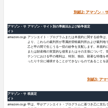
別紙2: アマゾン
アマゾン・サ
アマゾン・サイト別の準拠法および紛争規定
イト
amazon.co.jp
アソシエイト・プログラムまたは本規約に関する紛争は
より、これらの裁判所が専属的管轄裁判所および裁判地
乙と甲の間で生じうる一切の紛争を支配します。本規約
または財産権の実質的な侵害またはその主張について、
テンツにおける甲の権利は、特別、独自、顕著な特徴を
ったり十分に補填することができないものであることを
別紙3: ア
アマゾン・サ
税規定
イト
amazon.co.jp
甲は、甲がアソシエイト・プログラムに基づき乙に支払