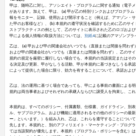
甲は、随時乙に対し、アソシエイト・プログラムに関する通知（電子メ
があります。加えて、甲は、 (a) 甲が乙の特別リンクおよびプログ
報をモニター、記録、使用および開示すること（例えば、アマゾン・サ
た甲のお客様など）、 (b) 本規約の遵守状況を確認するために乙のサイ
ストプラクティスの例として、乙のサイトに表示された乙のロゴおよび
甲による個人情報の取扱方法については、
別紙4
に記載のアマゾンプラ
乙は、 (a) 甲および甲の関連会社がいつでも（直接または間接を問わず
および甲の関連会社がいつでも（直接または間接を問わず）、乙のサイ
規約の規定を厳密に履行しない場合でも、本規約の当該規定またはその他
る決定及び更新、甲がなしうる活動、甲が本規約に基づきなしうる承認
によって提供した場合に限り、効力を有することについて、承諾および
乙は、法の運用に基づく場合であっても、甲による事前の書面による明
規約は両当事者およびそれぞれの承継人ならびに譲受人を拘束し、これ
本規約は、すべてのポリシー、付属書類、仕様書、ガイドライン、別表
ル、サブプログラム、および機能に適用されるその他のポリシーの最新
ー
」といいます。）を組み入れ、乙は、これらを遵守することについて
先します。本規約と、別のアフィリエイト・マーケティング・プログラ
ては当該契約が優先します。本規約（プログラム・ポリシーを含む）は