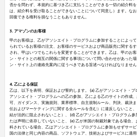
否かを問わず、本規約に基づき乙に支払うことができる一切の紹介料を
は、紹介料を受け取ることができないことについて同意し）ます。なお
回復できる権利を損なうこともありません。
3. アマゾンのお客様
甲のお客様は、乙がアソシエイト・プログラムに参加することによって
られているお客様の注文、お客様のサービスおよび商品販売に関するす
され、甲はいつでもこれらを変更することができます。乙は、甲のお客
ン・サイトとの相互の関係に関する事項について問い合わせがあった場
ン・サイト上の連絡先案内に従うべきである旨述べなければなりません
4. 乙による保証
乙は、以下を表明、保証および誓約します。 (a) 乙がアソシエイト・
アソシエイト・プログラムへの乙の参加、乙による乙のサイトの作成、
可、ガイダンス、実施規則、業界標準、自主規制ルール、判決、裁決ま
伝およびマーケティングに関する全ルールを含む）に違反しないこと、 
結が法的に阻止されないこと）、 (d) 乙がアソシエイト・プログラ
たは声明に依存していないこと、 (e) 乙が米国の制裁対象である場
科されている場合、乙はアソシエイト・プログラムに参加もせずサービス
国の法律と同じ内容の商品、ソフトウェア、技術およびサービスに適用さ