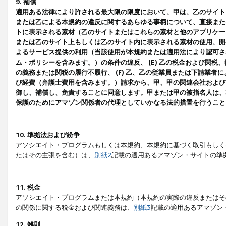
9. 補償
適用ある法律により許される最大限の限度において、甲は、乙のサイト
または乙による本規約の違反に関するあらゆる事柄について、直接または
トに表示される素材（乙のサイトまたはこれらの素材と他のアプリケーシ
または乙のサイト上もしくは乙のサイト内に表示される素材の使用、開発
よるサービス提供の利用（当該使用が本規約または適用法により認可され
ム・ポリシーを含みます。）の条件の違反、 (E) 乙の税金および関
の義務または関税の履行不履行、 (F) 乙、乙の従業員または下請業
び経費（弁護士費用を含みます。）請求から、甲、甲の関連会社および
御し、補償し、免責することに同意します。甲または甲の被指名人は、
保護のためにアマゾン関係者の代理としていかなる法的措置を行うこと
10. 準拠法および紛争
アソシエイト・プログラムもしくは本規約、本規約に基づく取引もしく
たはその主張を含む）は、
別紙2
記載の適用あるアマゾン・サイトの準
11. 税金
アソシエイト・プログラムまたは本規約（本規約の実際の違反またはそ
の関係に関する税金および関連義務は、
別紙3
記載の適用あるアマゾン
12. 雑則