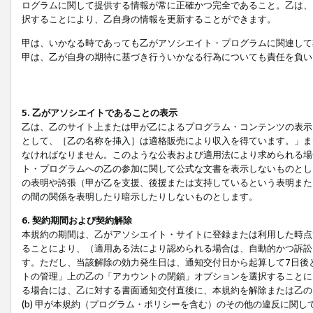
ログラムに関して提供する情報が常に正確かつ完全であること。乙は、
択することにより、乙自身の情報を更新することができます。
甲は、いかなる時であっても乙がアソシエイト・プログラムに関連して
甲は、乙が自身の期待に基づき行ういかなる行為についても責任を負い
5. 乙がアソシエイトであることの表示
乙は、乙のサイト上または甲が乙によるプログラム・コンテンツの表示ま
として、［乙の名称を挿入］は適格販売により収入を得ています。」ま
なければなりません。このような公表および適用法により求められる場
ト・プログラムへの乙の参加に関して公式な文書を表示しないものとし
の表明や誇張（甲が乙を支援、後援または支持しているという表明また
の間の関係を表明したり暗示したりしないものとします。
6. 契約期間および契約解除
本規約の期間は、乙がアソシエイト・サイトに登録または利用した時点
ることにより、（適用ある法により認められる場合は、自動的かつ訴訟
す。ただし、当該解除の効力発生日は、通知交付日から起算して7日後
トの管理」上の乙の「アカウントの閉鎖」オプションを選択することに
る場合には、乙に対する書面通知交付直後に、本規約を解除または乙のア
(b) 甲が本規約（プログラム・ポリシーを含む）のその他の違反に関し