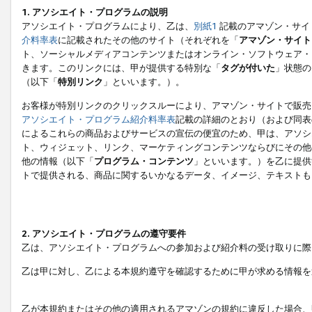
1. アソシエイト・プログラムの説明
アソシエイト・プログラムにより、乙は、
別紙1
記載のアマゾン・サイ
介料率表
に記載されたその他のサイト（それぞれを「
アマゾン・サイト
ト、ソーシャルメディアコンテンツまたはオンライン・ソフトウェア・
きます。このリンクには、甲が提供する特別な「
タグが付いた
」状態の
（以下「
特別リンク
」といいます。）。
お客様が特別リンクのクリックスルーにより、アマゾン・サイトで販売
アソシエイト・プログラム紹介料率表
記載の詳細のとおり（および同表
によるこれらの商品およびサービスの宣伝の便宜のため、甲は、アソシ
ト、ウィジェット、リンク、マーケティングコンテンツならびにその他
他の情報（以下「
プログラム・コンテンツ
」といいます。）を乙に提供
トで提供される、商品に関するいかなるデータ、イメージ、テキストも
2. アソシエイト・プログラムの遵守要件
乙は、アソシエイト・プログラムへの参加および紹介料の受け取りに際
乙は甲に対し、乙による本規約遵守を確認するために甲が求める情報を
乙が本規約またはその他の適用されるアマゾンの規約に違反した場合、