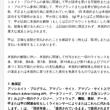
シエイト・プログラムの参加に関連して甲が請求を受ける可能性または責
ト・プログラム参加に関連して、甲のブランドまたは名誉が損なわれる可
欺、不正または違法行為に使用されていた場合、 (f) 本規約または
該当する可能性があると、甲が信じる場合、 (g) 甲または乙と関係
て、甲が以前に本規約を解除（もしくは乙のアカウントを停止）した場合
合。疑義を避けるためにいうと、上記(a)の目的に限定されず、本規約
重大な違反とみなされます。
甲は、正確な金額が支払われたことを確認する（例えば、取消しまたは
支払いを保留することがあります。
本規約の解除に伴い、本規約に関連して付与された一切のライセンスを
条、第5条、第6条、第7条、第8条、第10条および第11条およびプ
基づく支払可能だが未払いの支払義務は、本規約の解除後も存続するも
の違反または本規約に基づき生じた責任を免責するものではありません
7. 無保証
アソシエイト・プログラム、アマゾン・サイト、アマゾン・サイト上で
Product Advertising API、データフィード、プロダクト
す）および一切のテクノロジー、ソフトウェア、機能、素材、データ、
甲または甲の関連会社もしくライセンサーによりまたはこれらに代わる
します。）は、「現状有姿」、「提供されているまま」で提供されます