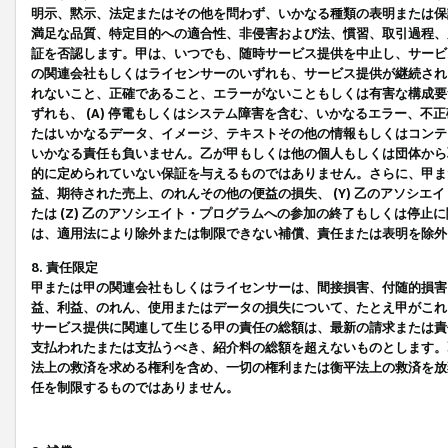
明示、黙示、法定またはその他を問わず、いかなる種類の表明または保
満足な品質、特定目的への適合性、非侵害および法、慣習、取引過程、
証を否認します。甲は、いつでも、随時サービス提供を中止し、サービ
の関連会社もしくはライセンサーのいずれも、サービス提供が継続され
れないこと、正確であること、エラーがないこともしくは有害な構成要
ずれも、 (A) 停電もしくはシステム障害を含む、いかなるエラー、不
たはいかなるデータ、イメージ、テキストその他の情報もしくはコンテ
いかなる責任も負いません。乙が甲もしくは他の個人もしくは団体から
的に定められていない保証を与えるものではありません。さらに、甲また
益、期待された売上、のれんその他の便益の損失、 (Y) 乙のアソシ
たは (Z) 乙のアソシエイト・プログラムへの参加の終了もしくは停
は、適用法により除外または制限できない補償、責任または表明を除外
8. 責任限定
甲または甲の関連会社もしくはライセンサーは、間接損害、付随的損害
益、利益、のれん、使用またはデータの損失について、たとえ甲がこれ
サービス提供に関連して生じる甲の責任の総額は、最新の請求または責
支払われたまたは支払うべき、紹介料の総額を超えないものとします。
法上の救済を求める権利を含め、一切の権利または衡平法上の救済を放
任を制限するものではありません。