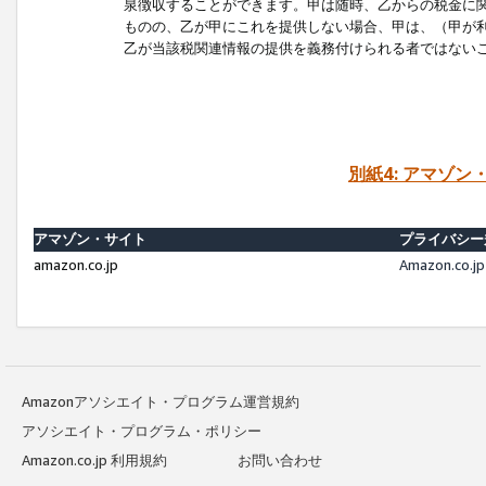
泉徴収することができます。甲は随時、乙からの税金に
ものの、乙が甲にこれを提供しない場合、甲は、（甲が
乙が当該税関連情報の提供を義務付けられる者ではない
別紙4: アマゾ
アマゾン・サイト
プライバシー
amazon.co.jp
Amazon.c
Amazonアソシエイト・プログラム運営規約
アソシエイト・プログラム・ポリシー
Amazon.co.jp 利用規約
お問い合わせ