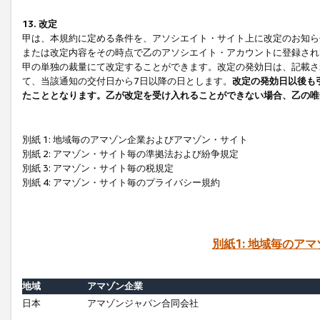
13. 改定
甲は、本規約に定める条件を、アソシエイト・サイト上に改定のお知ら
または改定内容をその時点で乙のアソシエイト・アカウントに登録され
甲の単独の裁量にて改定することができます。改定の発効日は、記載さ
て、当該通知の交付日から7日以降の日とします。
改定の発効日以後も
たこととなります。乙が改定を受け入れることができない場合、乙の唯
別紙 1: 地域毎のアマゾン企業およびアマゾン・サイト
別紙 2: アマゾン・サイト毎の準拠法および紛争規定
別紙 3: アマゾン・サイト毎の税規定
別紙 4: アマゾン・サイト毎のプライバシー規約
別紙1: 地域毎のア
地域
アマゾン企業
日本
アマゾンジャパン合同会社