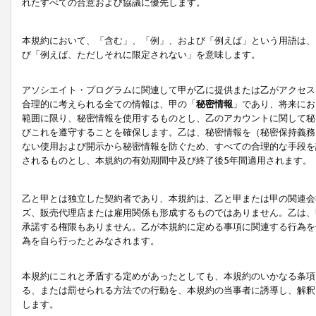
れたすべての合意および協議に優先します。
本規約において、「含む」、「例」、および「例えば」という用語は、
び「例えば、ただしそれに限定されない」を意味します。
アソシエイト・プログラムに関連して甲が乙に提供または乙がアクセス
合理的に考えられる全ての情報は、甲の「
秘密情報
」であり、将来にお
範囲に限り、秘密情報を使用するものとし、乙のアカウントに関して秘
びこれを遵守することを確保します。乙は、秘密情報を（秘密保持義務
ない使用および開示から秘密情報を防ぐため、すべての合理的な手段を
されるものとし、本規約の有効期間中及び終了後5年間適用されます。
乙と甲とは独立した契約者であり、本規約は、乙と甲または甲の関連会
ズ、販売代理店または雇用関係も形成するものではありません。乙は、
承諾する権限もありません。乙が本規約に定める事項に関連する行為を
為を自ら行ったとみなされます。
本規約にこれと矛盾する定めがあったとしても、本規約のいかなる条項
る、または罰せられる方法での行動を、本規約の当事者に誘導し、解釈
します。