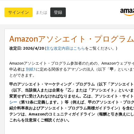
サインイン
登録
または
Amazonアソシエイト・プログラ
改定日: 2026/4/20
(
主な改定内容はこちら
をご覧ください。)
Amazonアソシエイト・プログラム参加者のための、Amazonウェブサ
申込者は
別紙1
に定める関係するアマゾンの法人（以下「
甲
」といいま
とができます。
甲のアソシエイト・マーケティング・プログラム（以下「アソシエイト
（以下、当該個人または企業を「乙」または「アソシエイト」といいま
変更せずに受け入れなければなりません。乙は、アソシエイト・サイト
シー
（第12条に定義します。）等（例えば、甲のアソシエイト・プロ
紹介料率表およびアソシエイト・プログラム商標ガイドライン）を含む本規
テンツは、Amazonのコミュニティガイドライン（報酬と引き換え
これらを注意深くご精読ください。