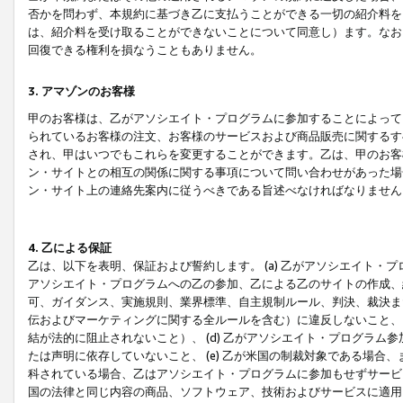
否かを問わず、本規約に基づき乙に支払うことができる一切の紹介料を
は、紹介料を受け取ることができないことについて同意し）ます。なお
回復できる権利を損なうこともありません。
3. アマゾンのお客様
甲のお客様は、乙がアソシエイト・プログラムに参加することによって
られているお客様の注文、お客様のサービスおよび商品販売に関するす
され、甲はいつでもこれらを変更することができます。乙は、甲のお客
ン・サイトとの相互の関係に関する事項について問い合わせがあった場
ン・サイト上の連絡先案内に従うべきである旨述べなければなりません
4. 乙による保証
乙は、以下を表明、保証および誓約します。 (a) 乙がアソシエイト・
アソシエイト・プログラムへの乙の参加、乙による乙のサイトの作成、
可、ガイダンス、実施規則、業界標準、自主規制ルール、判決、裁決ま
伝およびマーケティングに関する全ルールを含む）に違反しないこと、 
結が法的に阻止されないこと）、 (d) 乙がアソシエイト・プログラ
たは声明に依存していないこと、 (e) 乙が米国の制裁対象である場
科されている場合、乙はアソシエイト・プログラムに参加もせずサービス
国の法律と同じ内容の商品、ソフトウェア、技術およびサービスに適用さ