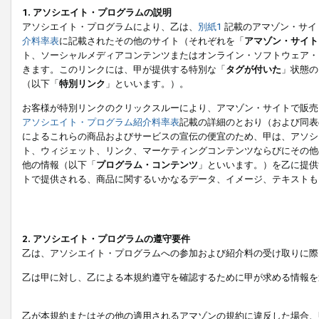
1. アソシエイト・プログラムの説明
アソシエイト・プログラムにより、乙は、
別紙1
記載のアマゾン・サイ
介料率表
に記載されたその他のサイト（それぞれを「
アマゾン・サイト
ト、ソーシャルメディアコンテンツまたはオンライン・ソフトウェア・
きます。このリンクには、甲が提供する特別な「
タグが付いた
」状態の
（以下「
特別リンク
」といいます。）。
お客様が特別リンクのクリックスルーにより、アマゾン・サイトで販売
アソシエイト・プログラム紹介料率表
記載の詳細のとおり（および同表
によるこれらの商品およびサービスの宣伝の便宜のため、甲は、アソシ
ト、ウィジェット、リンク、マーケティングコンテンツならびにその他
他の情報（以下「
プログラム・コンテンツ
」といいます。）を乙に提供
トで提供される、商品に関するいかなるデータ、イメージ、テキストも
2. アソシエイト・プログラムの遵守要件
乙は、アソシエイト・プログラムへの参加および紹介料の受け取りに際
乙は甲に対し、乙による本規約遵守を確認するために甲が求める情報を
乙が本規約またはその他の適用されるアマゾンの規約に違反した場合、