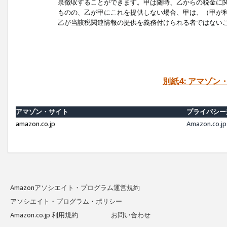
泉徴収することができます。甲は随時、乙からの税金に
ものの、乙が甲にこれを提供しない場合、甲は、（甲が
乙が当該税関連情報の提供を義務付けられる者ではない
別紙4: アマゾ
アマゾン・サイト
プライバシー
amazon.co.jp
Amazon.c
Amazonアソシエイト・プログラム運営規約
アソシエイト・プログラム・ポリシー
Amazon.co.jp 利用規約
お問い合わせ