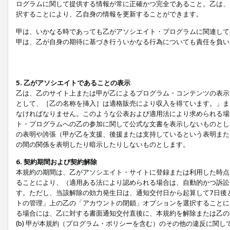
ログラムに関して提供する情報が常に正確かつ完全であること。乙は、
択することにより、乙自身の情報を更新することができます。
甲は、いかなる時であっても乙がアソシエイト・プログラムに関連して
甲は、乙が自身の期待に基づき行ういかなる行為についても責任を負い
5. 乙がアソシエイトであることの表示
乙は、乙のサイト上または甲が乙によるプログラム・コンテンツの表示ま
として、［乙の名称を挿入］は適格販売により収入を得ています。」ま
なければなりません。このような公表および適用法により求められる場
ト・プログラムへの乙の参加に関して公式な文書を表示しないものとし
の表明や誇張（甲が乙を支援、後援または支持しているという表明また
の間の関係を表明したり暗示したりしないものとします。
6. 契約期間および契約解除
本規約の期間は、乙がアソシエイト・サイトに登録または利用した時点
ることにより、（適用ある法により認められる場合は、自動的かつ訴訟
す。ただし、当該解除の効力発生日は、通知交付日から起算して7日後
トの管理」上の乙の「アカウントの閉鎖」オプションを選択することに
る場合には、乙に対する書面通知交付直後に、本規約を解除または乙のア
(b) 甲が本規約（プログラム・ポリシーを含む）のその他の違反に関し