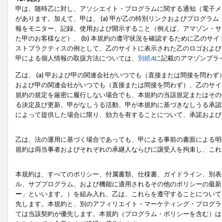
甲は、随時乙に対し、アソシエイト・プログラムに関する通知（電子メ
があります。加えて、甲は、 (a) 甲が乙の特別リンクおよびプログ
報をモニター、記録、使用および開示すること（例えば、アマゾン・サ
た甲のお客様など）、 (b) 本規約の遵守状況を確認するために乙のサイ
ストプラクティスの例として、乙のサイトに表示された乙のロゴおよび
甲による個人情報の取扱方法については、
別紙4
に記載のアマゾンプラ
乙は、 (a) 甲および甲の関連会社がいつでも（直接または間接を問わず
および甲の関連会社がいつでも（直接または間接を問わず）、乙のサイ
規約の規定を厳密に履行しない場合でも、本規約の当該規定またはその他
る決定及び更新、甲がなしうる活動、甲が本規約に基づきなしうる承認
によって提供した場合に限り、効力を有することについて、承諾および
乙は、法の運用に基づく場合であっても、甲による事前の書面による明
規約は両当事者およびそれぞれの承継人ならびに譲受人を拘束し、これ
本規約は、すべてのポリシー、付属書類、仕様書、ガイドライン、別表
ル、サブプログラム、および機能に適用されるその他のポリシーの最新
ー
」といいます。）を組み入れ、乙は、これらを遵守することについて
先します。本規約と、別のアフィリエイト・マーケティング・プログラ
ては当該契約が優先します。本規約（プログラム・ポリシーを含む）は