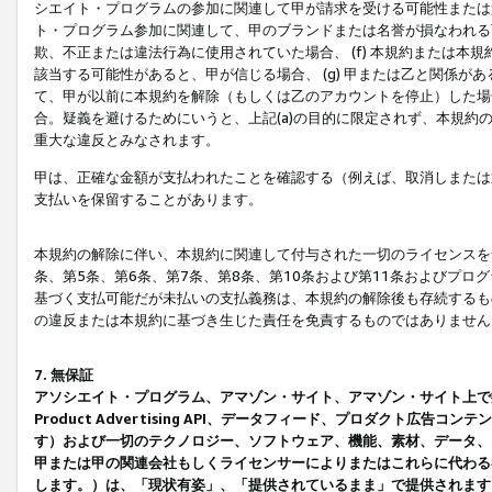
シエイト・プログラムの参加に関連して甲が請求を受ける可能性または責
ト・プログラム参加に関連して、甲のブランドまたは名誉が損なわれる可
欺、不正または違法行為に使用されていた場合、 (f) 本規約または
該当する可能性があると、甲が信じる場合、 (g) 甲または乙と関係
て、甲が以前に本規約を解除（もしくは乙のアカウントを停止）した場合
合。疑義を避けるためにいうと、上記(a)の目的に限定されず、本規約
重大な違反とみなされます。
甲は、正確な金額が支払われたことを確認する（例えば、取消しまたは
支払いを保留することがあります。
本規約の解除に伴い、本規約に関連して付与された一切のライセンスを
条、第5条、第6条、第7条、第8条、第10条および第11条およびプ
基づく支払可能だが未払いの支払義務は、本規約の解除後も存続するも
の違反または本規約に基づき生じた責任を免責するものではありません
7. 無保証
アソシエイト・プログラム、アマゾン・サイト、アマゾン・サイト上で
Product Advertising API、データフィード、プロダクト
す）および一切のテクノロジー、ソフトウェア、機能、素材、データ、
甲または甲の関連会社もしくライセンサーによりまたはこれらに代わる
します。）は、「現状有姿」、「提供されているまま」で提供されます