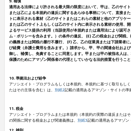
9. 補償
適用ある法律により許される最大限の限度において、甲は、乙のサイト
または乙による本規約の違反に関するあらゆる事柄について、直接または
トに表示される素材（乙のサイトまたはこれらの素材と他のアプリケーシ
または乙のサイト上もしくは乙のサイト内に表示される素材の使用、開発
よるサービス提供の利用（当該使用が本規約または適用法により認可され
ム・ポリシーを含みます。）の条件の違反、 (E) 乙の税金および関
の義務または関税の履行不履行、 (F) 乙、乙の従業員または下請業
び経費（弁護士費用を含みます。）請求から、甲、甲の関連会社および
御し、補償し、免責することに同意します。甲または甲の被指名人は、
保護のためにアマゾン関係者の代理としていかなる法的措置を行うこと
10. 準拠法および紛争
アソシエイト・プログラムもしくは本規約、本規約に基づく取引もしく
たはその主張を含む）は、
別紙2
記載の適用あるアマゾン・サイトの準
11. 税金
アソシエイト・プログラムまたは本規約（本規約の実際の違反またはそ
の関係に関する税金および関連義務は、
別紙3
記載の適用あるアマゾン
12. 雑則