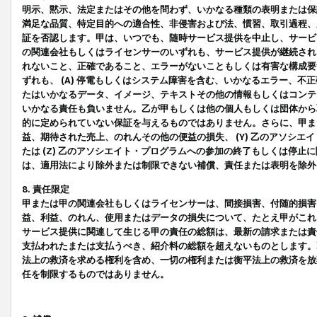
明示、黙示、法定またはその他を問わず、いかなる種類の表明または保
満足な品質、特定目的への適合性、非侵害および法、慣習、取引過程、
証を否認します。甲は、いつでも、随時サービス提供を中止し、サービ
の関連会社もしくはライセンサーのいずれも、サービス提供が継続され
れないこと、正確であること、エラーがないこともしくは有害な構成要
ずれも、 (A) 停電もしくはシステム障害を含む、いかなるエラー、不
たはいかなるデータ、イメージ、テキストその他の情報もしくはコンテ
いかなる責任も負いません。乙が甲もしくは他の個人もしくは団体から
的に定められていない保証を与えるものではありません。さらに、甲また
益、期待された売上、のれんその他の便益の損失、 (Y) 乙のアソシ
たは (Z) 乙のアソシエイト・プログラムへの参加の終了もしくは停
は、適用法により除外または制限できない補償、責任または表明を除外
8. 責任限定
甲または甲の関連会社もしくはライセンサーは、間接損害、付随的損害
益、利益、のれん、使用またはデータの損失について、たとえ甲がこれ
サービス提供に関連して生じる甲の責任の総額は、最新の請求または責
支払われたまたは支払うべき、紹介料の総額を超えないものとします。
法上の救済を求める権利を含め、一切の権利または衡平法上の救済を放
任を制限するものではありません。