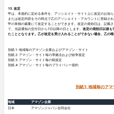
13. 改定
甲は、本規約に定める条件を、アソシエイト・サイト上に改定のお知ら
または改定内容をその時点で乙のアソシエイト・アカウントに登録され
甲の単独の裁量にて改定することができます。改定の発効日は、記載さ
て、当該通知の交付日から7日以降の日とします。
改定の発効日以後も
たこととなります。乙が改定を受け入れることができない場合、乙の唯
別紙 1: 地域毎のアマゾン企業およびアマゾン・サイト
別紙 2: アマゾン・サイト毎の準拠法および紛争規定
別紙 3: アマゾン・サイト毎の税規定
別紙 4: アマゾン・サイト毎のプライバシー規約
別紙1: 地域毎のア
地域
アマゾン企業
日本
アマゾンジャパン合同会社