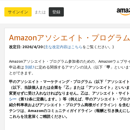
サインイン
登録
または
Amazonアソシエイト・プログラ
改定日: 2026/4/20
(
主な改定内容はこちら
をご覧ください。)
Amazonアソシエイト・プログラム参加者のための、Amazonウェブサ
申込者は
別紙1
に定める関係するアマゾンの法人（以下「
甲
」といいま
とができます。
甲のアソシエイト・マーケティング・プログラム（以下「アソシエイト
（以下、当該個人または企業を「乙」または「アソシエイト」といいま
変更せずに受け入れなければなりません。乙は、アソシエイト・サイト
シー
（第12条に定義します。）等（例えば、甲のアソシエイト・プロ
紹介料率表およびアソシエイト・プログラム商標ガイドライン）を含む本規
テンツは、Amazonのコミュニティガイドライン（報酬と引き換え
これらを注意深くご精読ください。