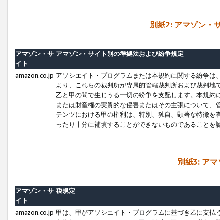
別紙2: アマゾン
アマゾン・サ
アマゾン・サイト別の準拠法および紛争規定
イト
amazon.co.jp
アソシエイト・プログラムまたは本規約に関する紛争は
より、これらの裁判所が専属的管轄裁判所および裁判地
乙と甲の間で生じうる一切の紛争を支配します。本規約
または財産権の実質的な侵害またはその主張について、
テンツにおける甲の権利は、特別、独自、顕著な特徴を
ったり十分に補填することができないものであることを
別紙3: ア
アマゾン・サ
税規定
イト
amazon.co.jp
甲は、甲がアソシエイト・プログラムに基づき乙に支払