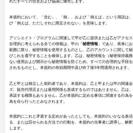
れたすべての合意および協議に優先します。
本規約において、「含む」、「例」、および「例えば」という用語は、
び「例えば、ただしそれに限定されない」を意味します。
アソシエイト・プログラムに関連して甲が乙に提供または乙がアクセス
合理的に考えられる全ての情報は、甲の「
秘密情報
」であり、将来にお
範囲に限り、秘密情報を使用するものとし、乙のアカウントに関して秘
びこれを遵守することを確保します。乙は、秘密情報を（秘密保持義務
ない使用および開示から秘密情報を防ぐため、すべての合理的な手段を
されるものとし、本規約の有効期間中及び終了後5年間適用されます。
乙と甲とは独立した契約者であり、本規約は、乙と甲または甲の関連会
ズ、販売代理店または雇用関係も形成するものではありません。乙は、
承諾する権限もありません。乙が本規約に定める事項に関連する行為を
為を自ら行ったとみなされます。
本規約にこれと矛盾する定めがあったとしても、本規約のいかなる条項
る、または罰せられる方法での行動を、本規約の当事者に誘導し、解釈
します。