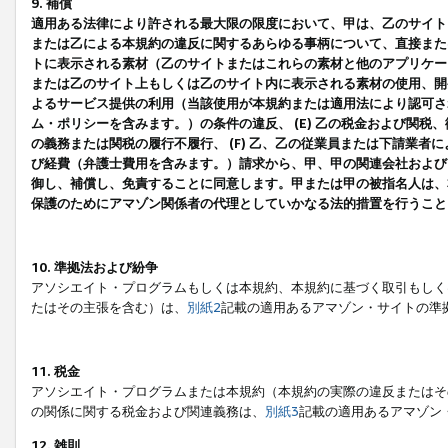
9. 補償
適用ある法律により許される最大限の限度において、甲は、乙のサイト
または乙による本規約の違反に関するあらゆる事柄について、直接または
トに表示される素材（乙のサイトまたはこれらの素材と他のアプリケーシ
または乙のサイト上もしくは乙のサイト内に表示される素材の使用、開発
よるサービス提供の利用（当該使用が本規約または適用法により認可され
ム・ポリシーを含みます。）の条件の違反、 (E) 乙の税金および関
の義務または関税の履行不履行、 (F) 乙、乙の従業員または下請業
び経費（弁護士費用を含みます。）請求から、甲、甲の関連会社および
御し、補償し、免責することに同意します。甲または甲の被指名人は、
保護のためにアマゾン関係者の代理としていかなる法的措置を行うこと
10. 準拠法および紛争
アソシエイト・プログラムもしくは本規約、本規約に基づく取引もしく
たはその主張を含む）は、
別紙2
記載の適用あるアマゾン・サイトの準
11. 税金
アソシエイト・プログラムまたは本規約（本規約の実際の違反またはそ
の関係に関する税金および関連義務は、
別紙3
記載の適用あるアマゾン
12. 雑則