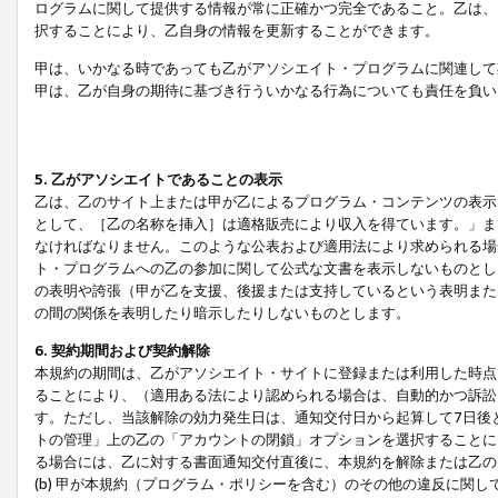
ログラムに関して提供する情報が常に正確かつ完全であること。乙は、
択することにより、乙自身の情報を更新することができます。
甲は、いかなる時であっても乙がアソシエイト・プログラムに関連して
甲は、乙が自身の期待に基づき行ういかなる行為についても責任を負い
5. 乙がアソシエイトであることの表示
乙は、乙のサイト上または甲が乙によるプログラム・コンテンツの表示ま
として、［乙の名称を挿入］は適格販売により収入を得ています。」ま
なければなりません。このような公表および適用法により求められる場
ト・プログラムへの乙の参加に関して公式な文書を表示しないものとし
の表明や誇張（甲が乙を支援、後援または支持しているという表明また
の間の関係を表明したり暗示したりしないものとします。
6. 契約期間および契約解除
本規約の期間は、乙がアソシエイト・サイトに登録または利用した時点
ることにより、（適用ある法により認められる場合は、自動的かつ訴訟
す。ただし、当該解除の効力発生日は、通知交付日から起算して7日後
トの管理」上の乙の「アカウントの閉鎖」オプションを選択することに
る場合には、乙に対する書面通知交付直後に、本規約を解除または乙のア
(b) 甲が本規約（プログラム・ポリシーを含む）のその他の違反に関し