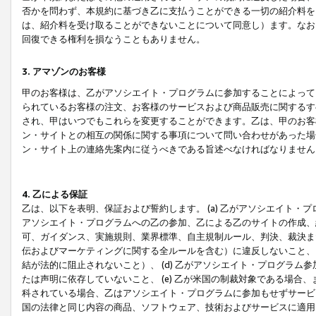
否かを問わず、本規約に基づき乙に支払うことができる一切の紹介料を
は、紹介料を受け取ることができないことについて同意し）ます。なお
回復できる権利を損なうこともありません。
3. アマゾンのお客様
甲のお客様は、乙がアソシエイト・プログラムに参加することによって
られているお客様の注文、お客様のサービスおよび商品販売に関するす
され、甲はいつでもこれらを変更することができます。乙は、甲のお客
ン・サイトとの相互の関係に関する事項について問い合わせがあった場
ン・サイト上の連絡先案内に従うべきである旨述べなければなりません
4. 乙による保証
乙は、以下を表明、保証および誓約します。 (a) 乙がアソシエイト・
アソシエイト・プログラムへの乙の参加、乙による乙のサイトの作成、
可、ガイダンス、実施規則、業界標準、自主規制ルール、判決、裁決ま
伝およびマーケティングに関する全ルールを含む）に違反しないこと、 
結が法的に阻止されないこと）、 (d) 乙がアソシエイト・プログラ
たは声明に依存していないこと、 (e) 乙が米国の制裁対象である場
科されている場合、乙はアソシエイト・プログラムに参加もせずサービス
国の法律と同じ内容の商品、ソフトウェア、技術およびサービスに適用さ