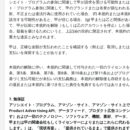
シエイト・プログラムの参加に関連して甲が請求を受ける可能性または責
ト・プログラム参加に関連して、甲のブランドまたは名誉が損なわれる可
欺、不正または違法行為に使用されていた場合、 (f) 本規約または
該当する可能性があると、甲が信じる場合、 (g) 甲または乙と関係
て、甲が以前に本規約を解除（もしくは乙のアカウントを停止）した場合
合。疑義を避けるためにいうと、上記(a)の目的に限定されず、本規約
重大な違反とみなされます。
甲は、正確な金額が支払われたことを確認する（例えば、取消しまたは
支払いを保留することがあります。
本規約の解除に伴い、本規約に関連して付与された一切のライセンスを
条、第5条、第6条、第7条、第8条、第10条および第11条およびプ
基づく支払可能だが未払いの支払義務は、本規約の解除後も存続するも
の違反または本規約に基づき生じた責任を免責するものではありません
7. 無保証
アソシエイト・プログラム、アマゾン・サイト、アマゾン・サイト上で
Product Advertising API、データフィード、プロダクト
す）および一切のテクノロジー、ソフトウェア、機能、素材、データ、
甲または甲の関連会社もしくライセンサーによりまたはこれらに代わる
します。）は、「現状有姿」、「提供されているまま」で提供されます