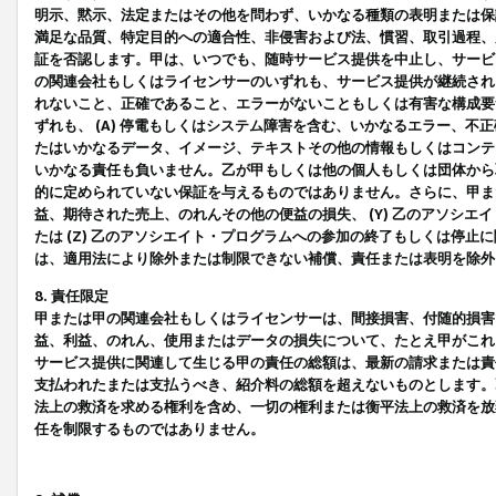
明示、黙示、法定またはその他を問わず、いかなる種類の表明または保
満足な品質、特定目的への適合性、非侵害および法、慣習、取引過程、
証を否認します。甲は、いつでも、随時サービス提供を中止し、サービ
の関連会社もしくはライセンサーのいずれも、サービス提供が継続され
れないこと、正確であること、エラーがないこともしくは有害な構成要
ずれも、 (A) 停電もしくはシステム障害を含む、いかなるエラー、不
たはいかなるデータ、イメージ、テキストその他の情報もしくはコンテ
いかなる責任も負いません。乙が甲もしくは他の個人もしくは団体から
的に定められていない保証を与えるものではありません。さらに、甲また
益、期待された売上、のれんその他の便益の損失、 (Y) 乙のアソシ
たは (Z) 乙のアソシエイト・プログラムへの参加の終了もしくは停
は、適用法により除外または制限できない補償、責任または表明を除外
8. 責任限定
甲または甲の関連会社もしくはライセンサーは、間接損害、付随的損害
益、利益、のれん、使用またはデータの損失について、たとえ甲がこれ
サービス提供に関連して生じる甲の責任の総額は、最新の請求または責
支払われたまたは支払うべき、紹介料の総額を超えないものとします。
法上の救済を求める権利を含め、一切の権利または衡平法上の救済を放
任を制限するものではありません。