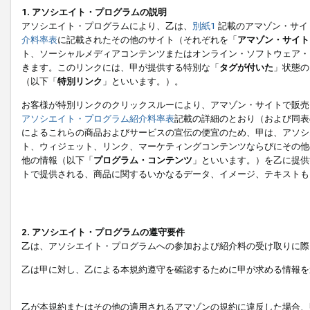
1. アソシエイト・プログラムの説明
アソシエイト・プログラムにより、乙は、
別紙1
記載のアマゾン・サイ
介料率表
に記載されたその他のサイト（それぞれを「
アマゾン・サイト
ト、ソーシャルメディアコンテンツまたはオンライン・ソフトウェア・
きます。このリンクには、甲が提供する特別な「
タグが付いた
」状態の
（以下「
特別リンク
」といいます。）。
お客様が特別リンクのクリックスルーにより、アマゾン・サイトで販売
アソシエイト・プログラム紹介料率表
記載の詳細のとおり（および同表
によるこれらの商品およびサービスの宣伝の便宜のため、甲は、アソシ
ト、ウィジェット、リンク、マーケティングコンテンツならびにその他
他の情報（以下「
プログラム・コンテンツ
」といいます。）を乙に提供
トで提供される、商品に関するいかなるデータ、イメージ、テキストも
2. アソシエイト・プログラムの遵守要件
乙は、アソシエイト・プログラムへの参加および紹介料の受け取りに際
乙は甲に対し、乙による本規約遵守を確認するために甲が求める情報を
乙が本規約またはその他の適用されるアマゾンの規約に違反した場合、