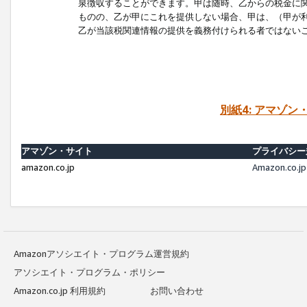
泉徴収することができます。甲は随時、乙からの税金に
ものの、乙が甲にこれを提供しない場合、甲は、（甲が
乙が当該税関連情報の提供を義務付けられる者ではない
別紙4: アマゾ
アマゾン・サイト
プライバシー
amazon.co.jp
Amazon.c
Amazonアソシエイト・プログラム運営規約
アソシエイト・プログラム・ポリシー
Amazon.co.jp 利用規約
お問い合わせ