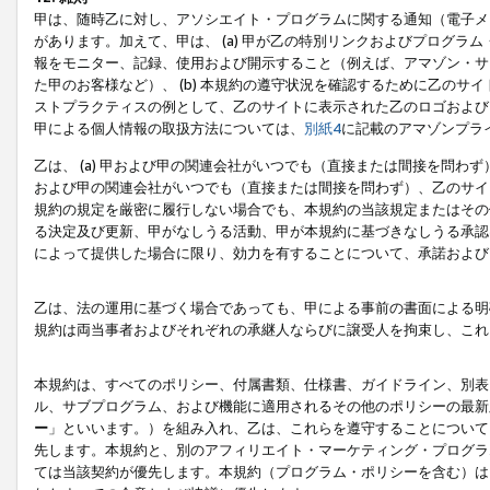
甲は、随時乙に対し、アソシエイト・プログラムに関する通知（電子メ
があります。加えて、甲は、 (a) 甲が乙の特別リンクおよびプログ
報をモニター、記録、使用および開示すること（例えば、アマゾン・サ
た甲のお客様など）、 (b) 本規約の遵守状況を確認するために乙のサイ
ストプラクティスの例として、乙のサイトに表示された乙のロゴおよび
甲による個人情報の取扱方法については、
別紙4
に記載のアマゾンプラ
乙は、 (a) 甲および甲の関連会社がいつでも（直接または間接を問わず
および甲の関連会社がいつでも（直接または間接を問わず）、乙のサイ
規約の規定を厳密に履行しない場合でも、本規約の当該規定またはその他
る決定及び更新、甲がなしうる活動、甲が本規約に基づきなしうる承認
によって提供した場合に限り、効力を有することについて、承諾および
乙は、法の運用に基づく場合であっても、甲による事前の書面による明
規約は両当事者およびそれぞれの承継人ならびに譲受人を拘束し、これ
本規約は、すべてのポリシー、付属書類、仕様書、ガイドライン、別表
ル、サブプログラム、および機能に適用されるその他のポリシーの最新
ー
」といいます。）を組み入れ、乙は、これらを遵守することについて
先します。本規約と、別のアフィリエイト・マーケティング・プログラ
ては当該契約が優先します。本規約（プログラム・ポリシーを含む）は