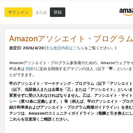
サインイン
登録
または
Amazonアソシエイト・プログラ
改定日: 2026/4/20
(
主な改定内容はこちら
をご覧ください。)
Amazonアソシエイト・プログラム参加者のための、Amazonウェブサ
申込者は
別紙1
に定める関係するアマゾンの法人（以下「
甲
」といいま
とができます。
甲のアソシエイト・マーケティング・プログラム（以下「アソシエイト
（以下、当該個人または企業を「乙」または「アソシエイト」といいま
変更せずに受け入れなければなりません。乙は、アソシエイト・サイト
シー
（第12条に定義します。）等（例えば、甲のアソシエイト・プロ
紹介料率表およびアソシエイト・プログラム商標ガイドライン）を含む本規
テンツは、Amazonのコミュニティガイドライン（報酬と引き換え
これらを注意深くご精読ください。