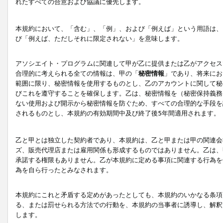
れたすべての合意および協議に優先します。
本規約において、「含む」、「例」、および「例えば」という用語は、
び「例えば、ただしそれに限定されない」を意味します。
アソシエイト・プログラムに関連して甲が乙に提供または乙がアクセス
合理的に考えられる全ての情報は、甲の「
秘密情報
」であり、将来にお
範囲に限り、秘密情報を使用するものとし、乙のアカウントに関して秘
びこれを遵守することを確保します。乙は、秘密情報を（秘密保持義務
ない使用および開示から秘密情報を防ぐため、すべての合理的な手段を
されるものとし、本規約の有効期間中及び終了後5年間適用されます。
乙と甲とは独立した契約者であり、本規約は、乙と甲または甲の関連会
ズ、販売代理店または雇用関係も形成するものではありません。乙は、
承諾する権限もありません。乙が本規約に定める事項に関連する行為を
為を自ら行ったとみなされます。
本規約にこれと矛盾する定めがあったとしても、本規約のいかなる条項
る、または罰せられる方法での行動を、本規約の当事者に誘導し、解釈
します。