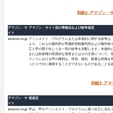
別紙2: アマゾン
アマゾン・サ
アマゾン・サイト別の準拠法および紛争規定
イト
amazon.co.jp
アソシエイト・プログラムまたは本規約に関する紛争は
より、これらの裁判所が専属的管轄裁判所および裁判地
乙と甲の間で生じうる一切の紛争を支配します。本規約
または財産権の実質的な侵害またはその主張について、
テンツにおける甲の権利は、特別、独自、顕著な特徴を
ったり十分に補填することができないものであることを
別紙3: ア
アマゾン・サ
税規定
イト
amazon.co.jp
甲は、甲がアソシエイト・プログラムに基づき乙に支払