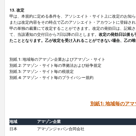
13. 改定
甲は、本規約に定める条件を、アソシエイト・サイト上に改定のお知ら
または改定内容をその時点で乙のアソシエイト・アカウントに登録され
甲の単独の裁量にて改定することができます。改定の発効日は、記載さ
て、当該通知の交付日から7日以降の日とします。
改定の発効日以後も
たこととなります。乙が改定を受け入れることができない場合、乙の唯
別紙 1: 地域毎のアマゾン企業およびアマゾン・サイト
別紙 2: アマゾン・サイト毎の準拠法および紛争規定
別紙 3: アマゾン・サイト毎の税規定
別紙 4: アマゾン・サイト毎のプライバシー規約
別紙1: 地域毎のア
地域
アマゾン企業
日本
アマゾンジャパン合同会社