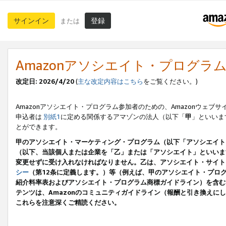
サインイン
登録
または
Amazonアソシエイト・プログラ
改定日: 2026/4/20
(
主な改定内容はこちら
をご覧ください。)
Amazonアソシエイト・プログラム参加者のための、Amazonウェブサ
申込者は
別紙1
に定める関係するアマゾンの法人（以下「
甲
」といいま
とができます。
甲のアソシエイト・マーケティング・プログラム（以下「アソシエイト
（以下、当該個人または企業を「乙」または「アソシエイト」といいま
変更せずに受け入れなければなりません。乙は、アソシエイト・サイト
シー
（第12条に定義します。）等（例えば、甲のアソシエイト・プロ
紹介料率表およびアソシエイト・プログラム商標ガイドライン）を含む本規
テンツは、Amazonのコミュニティガイドライン（報酬と引き換え
これらを注意深くご精読ください。