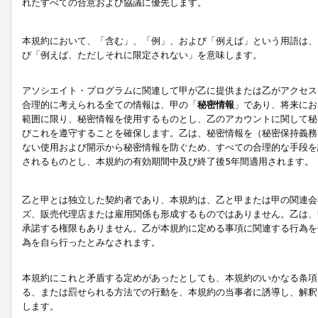
れたすべての合意および協議に優先します。
本規約において、「含む」、「例」、および「例えば」という用語は、
び「例えば、ただしそれに限定されない」を意味します。
アソシエイト・プログラムに関連して甲が乙に提供または乙がアクセス
合理的に考えられる全ての情報は、甲の「
秘密情報
」であり、将来にお
範囲に限り、秘密情報を使用するものとし、乙のアカウントに関して秘
びこれを遵守することを確保します。乙は、秘密情報を（秘密保持義務
ない使用および開示から秘密情報を防ぐため、すべての合理的な手段を
されるものとし、本規約の有効期間中及び終了後5年間適用されます。
乙と甲とは独立した契約者であり、本規約は、乙と甲または甲の関連会
ズ、販売代理店または雇用関係も形成するものではありません。乙は、
承諾する権限もありません。乙が本規約に定める事項に関連する行為を
為を自ら行ったとみなされます。
本規約にこれと矛盾する定めがあったとしても、本規約のいかなる条項
る、または罰せられる方法での行動を、本規約の当事者に誘導し、解釈
します。