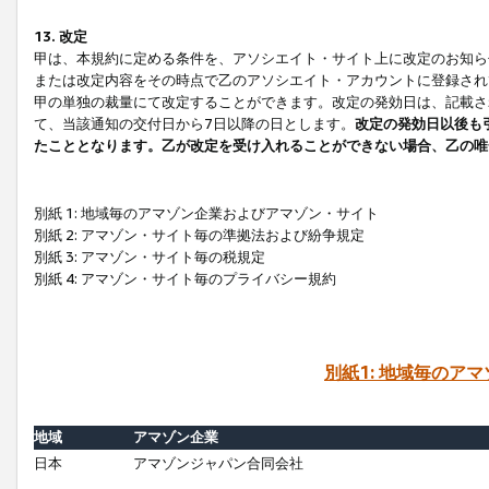
13. 改定
甲は、本規約に定める条件を、アソシエイト・サイト上に改定のお知ら
または改定内容をその時点で乙のアソシエイト・アカウントに登録され
甲の単独の裁量にて改定することができます。改定の発効日は、記載さ
て、当該通知の交付日から7日以降の日とします。
改定の発効日以後も
たこととなります。乙が改定を受け入れることができない場合、乙の唯
別紙 1: 地域毎のアマゾン企業およびアマゾン・サイト
別紙 2: アマゾン・サイト毎の準拠法および紛争規定
別紙 3: アマゾン・サイト毎の税規定
別紙 4: アマゾン・サイト毎のプライバシー規約
別紙1: 地域毎のア
地域
アマゾン企業
日本
アマゾンジャパン合同会社