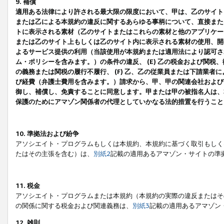
9. 補償
適用ある法律により許される最大限の限度において、甲は、乙のサイト
または乙による本規約の違反に関するあらゆる事柄について、直接または
トに表示される素材（乙のサイトまたはこれらの素材と他のアプリケーシ
または乙のサイト上もしくは乙のサイト内に表示される素材の使用、開発
よるサービス提供の利用（当該使用が本規約または適用法により認可され
ム・ポリシーを含みます。）の条件の違反、 (E) 乙の税金および関
の義務または関税の履行不履行、 (F) 乙、乙の従業員または下請業
び経費（弁護士費用を含みます。）請求から、甲、甲の関連会社および
御し、補償し、免責することに同意します。甲または甲の被指名人は、
保護のためにアマゾン関係者の代理としていかなる法的措置を行うこと
10. 準拠法および紛争
アソシエイト・プログラムもしくは本規約、本規約に基づく取引もしく
たはその主張を含む）は、
別紙2
記載の適用あるアマゾン・サイトの準
11. 税金
アソシエイト・プログラムまたは本規約（本規約の実際の違反またはそ
の関係に関する税金および関連義務は、
別紙3
記載の適用あるアマゾン
12. 雑則