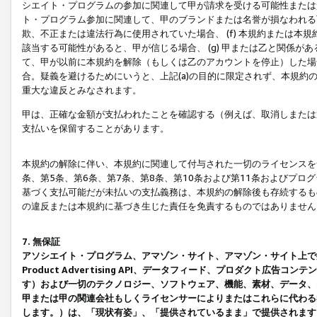
シエイト・プログラムの参加に関連して甲が請求を受ける可能性または責
ト・プログラム参加に関連して、甲のブランドまたは名誉が損なわれる可
欺、不正または違法行為に使用されていた場合、 (f) 本規約または
該当する可能性があると、甲が信じる場合、 (g) 甲または乙と関係
て、甲が以前に本規約を解除（もしくは乙のアカウントを停止）した場合
合。疑義を避けるためにいうと、上記(a)の目的に限定されず、本規約
重大な違反とみなされます。
甲は、正確な金額が支払われたことを確認する（例えば、取消しまたは
支払いを保留することがあります。
本規約の解除に伴い、本規約に関連して付与された一切のライセンスを
条、第5条、第6条、第7条、第8条、第10条および第11条およびプ
基づく支払可能だが未払いの支払義務は、本規約の解除後も存続するも
の違反または本規約に基づき生じた責任を免責するものではありません
7. 無保証
アソシエイト・プログラム、アマゾン・サイト、アマゾン・サイト上で
Product Advertising API、データフィード、プロダクト
す）および一切のテクノロジー、ソフトウェア、機能、素材、データ、
甲または甲の関連会社もしくライセンサーによりまたはこれらに代わる
します。）は、「現状有姿」、「提供されているまま」で提供されます