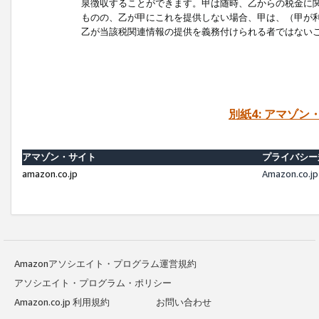
泉徴収することができます。甲は随時、乙からの税金に
ものの、乙が甲にこれを提供しない場合、甲は、（甲が
乙が当該税関連情報の提供を義務付けられる者ではない
別紙4: アマゾ
アマゾン・サイト
プライバシー
amazon.co.jp
Amazon.c
Amazonアソシエイト・プログラム運営規約
アソシエイト・プログラム・ポリシー
Amazon.co.jp 利用規約
お問い合わせ