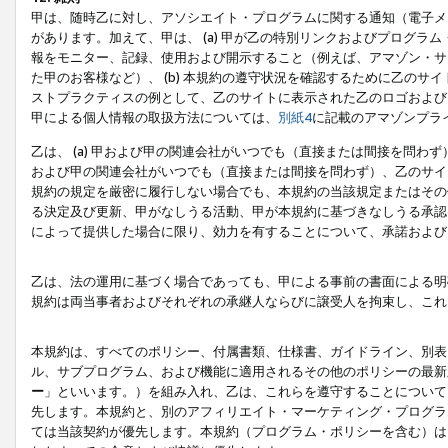
甲は、随時乙に対し、アソシエイト・プログラムに関する通知（電子メ
があります。加えて、甲は、 (a) 甲が乙の特別リンクおよびプログ
報をモニター、記録、使用および開示すること（例えば、アマゾン・サ
た甲のお客様など）、 (b) 本規約の遵守状況を確認するために乙のサイ
ストプラクティスの例として、乙のサイトに表示された乙のロゴおよび
甲による個人情報の取扱方法については、
別紙4
に記載のアマゾンプラ
乙は、 (a) 甲および甲の関連会社がいつでも（直接または間接を問わず
および甲の関連会社がいつでも（直接または間接を問わず）、乙のサイ
規約の規定を厳密に履行しない場合でも、本規約の当該規定またはその他
る決定及び更新、甲がなしうる活動、甲が本規約に基づきなしうる承認
によって提供した場合に限り、効力を有することについて、承諾および
乙は、法の運用に基づく場合であっても、甲による事前の書面による明
規約は両当事者およびそれぞれの承継人ならびに譲受人を拘束し、これ
本規約は、すべてのポリシー、付属書類、仕様書、ガイドライン、別表
ル、サブプログラム、および機能に適用されるその他のポリシーの最新
ー
」といいます。）を組み入れ、乙は、これらを遵守することについて
先します。本規約と、別のアフィリエイト・マーケティング・プログラ
ては当該契約が優先します。本規約（プログラム・ポリシーを含む）は