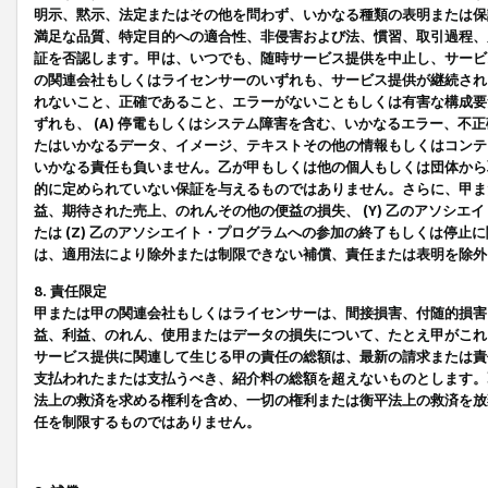
明示、黙示、法定またはその他を問わず、いかなる種類の表明または保
満足な品質、特定目的への適合性、非侵害および法、慣習、取引過程、
証を否認します。甲は、いつでも、随時サービス提供を中止し、サービ
の関連会社もしくはライセンサーのいずれも、サービス提供が継続され
れないこと、正確であること、エラーがないこともしくは有害な構成要
ずれも、 (A) 停電もしくはシステム障害を含む、いかなるエラー、不
たはいかなるデータ、イメージ、テキストその他の情報もしくはコンテ
いかなる責任も負いません。乙が甲もしくは他の個人もしくは団体から
的に定められていない保証を与えるものではありません。さらに、甲また
益、期待された売上、のれんその他の便益の損失、 (Y) 乙のアソシ
たは (Z) 乙のアソシエイト・プログラムへの参加の終了もしくは停
は、適用法により除外または制限できない補償、責任または表明を除外
8. 責任限定
甲または甲の関連会社もしくはライセンサーは、間接損害、付随的損害
益、利益、のれん、使用またはデータの損失について、たとえ甲がこれ
サービス提供に関連して生じる甲の責任の総額は、最新の請求または責
支払われたまたは支払うべき、紹介料の総額を超えないものとします。
法上の救済を求める権利を含め、一切の権利または衡平法上の救済を放
任を制限するものではありません。