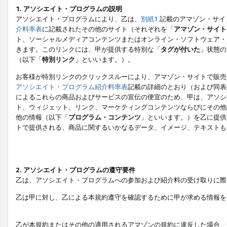
1. アソシエイト・プログラムの説明
アソシエイト・プログラムにより、乙は、
別紙1
記載のアマゾン・サイ
介料率表
に記載されたその他のサイト（それぞれを「
アマゾン・サイト
ト、ソーシャルメディアコンテンツまたはオンライン・ソフトウェア・
きます。このリンクには、甲が提供する特別な「
タグが付いた
」状態の
（以下「
特別リンク
」といいます。）。
お客様が特別リンクのクリックスルーにより、アマゾン・サイトで販売
アソシエイト・プログラム紹介料率表
記載の詳細のとおり（および同表
によるこれらの商品およびサービスの宣伝の便宜のため、甲は、アソシ
ト、ウィジェット、リンク、マーケティングコンテンツならびにその他
他の情報（以下「
プログラム・コンテンツ
」といいます。）を乙に提供
トで提供される、商品に関するいかなるデータ、イメージ、テキストも
2. アソシエイト・プログラムの遵守要件
乙は、アソシエイト・プログラムへの参加および紹介料の受け取りに際
乙は甲に対し、乙による本規約遵守を確認するために甲が求める情報を
乙が本規約またはその他の適用されるアマゾンの規約に違反した場合、