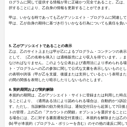
ログラムに関して提供する情報が常に正確かつ完全であること。乙は、
択することにより、乙自身の情報を更新することができます。
甲は、いかなる時であっても乙がアソシエイト・プログラムに関連して
甲は、乙が自身の期待に基づき行ういかなる行為についても責任を負い
5. 乙がアソシエイトであることの表示
乙は、乙のサイト上または甲が乙によるプログラム・コンテンツの表示ま
として、［乙の名称を挿入］は適格販売により収入を得ています。」ま
なければなりません。このような公表および適用法により求められる場
ト・プログラムへの乙の参加に関して公式な文書を表示しないものとし
の表明や誇張（甲が乙を支援、後援または支持しているという表明また
の間の関係を表明したり暗示したりしないものとします。
6. 契約期間および契約解除
本規約の期間は、乙がアソシエイト・サイトに登録または利用した時点
ることにより、（適用ある法により認められる場合は、自動的かつ訴訟
す。ただし、当該解除の効力発生日は、通知交付日から起算して7日後
トの管理」上の乙の「アカウントの閉鎖」オプションを選択することに
る場合には、乙に対する書面通知交付直後に、本規約を解除または乙のア
(b) 甲が本規約（プログラム・ポリシーを含む）のその他の違反に関し