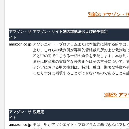
別紙2: アマゾン
アマゾン・サ
アマゾン・サイト別の準拠法および紛争規定
イト
amazon.co.jp
アソシエイト・プログラムまたは本規約に関する紛争は
より、これらの裁判所が専属的管轄裁判所および裁判地
乙と甲の間で生じうる一切の紛争を支配します。本規約
または財産権の実質的な侵害またはその主張について、
テンツにおける甲の権利は、特別、独自、顕著な特徴を
ったり十分に補填することができないものであることを
別紙3: ア
アマゾン・サ
税規定
イト
amazon.co.jp
甲は、甲がアソシエイト・プログラムに基づき乙に支払