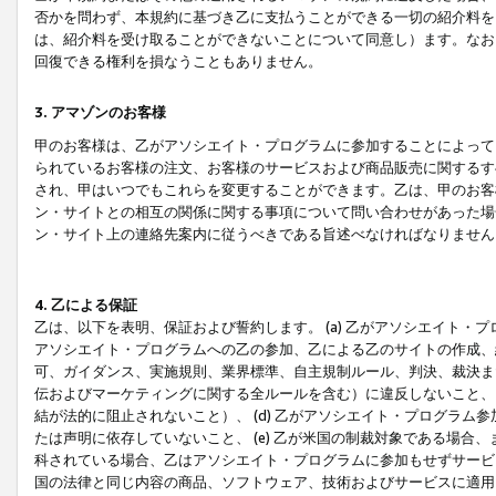
否かを問わず、本規約に基づき乙に支払うことができる一切の紹介料を
は、紹介料を受け取ることができないことについて同意し）ます。なお
回復できる権利を損なうこともありません。
3. アマゾンのお客様
甲のお客様は、乙がアソシエイト・プログラムに参加することによって
られているお客様の注文、お客様のサービスおよび商品販売に関するす
され、甲はいつでもこれらを変更することができます。乙は、甲のお客
ン・サイトとの相互の関係に関する事項について問い合わせがあった場
ン・サイト上の連絡先案内に従うべきである旨述べなければなりません
4. 乙による保証
乙は、以下を表明、保証および誓約します。 (a) 乙がアソシエイト・
アソシエイト・プログラムへの乙の参加、乙による乙のサイトの作成、
可、ガイダンス、実施規則、業界標準、自主規制ルール、判決、裁決ま
伝およびマーケティングに関する全ルールを含む）に違反しないこと、 
結が法的に阻止されないこと）、 (d) 乙がアソシエイト・プログラ
たは声明に依存していないこと、 (e) 乙が米国の制裁対象である場
科されている場合、乙はアソシエイト・プログラムに参加もせずサービス
国の法律と同じ内容の商品、ソフトウェア、技術およびサービスに適用さ