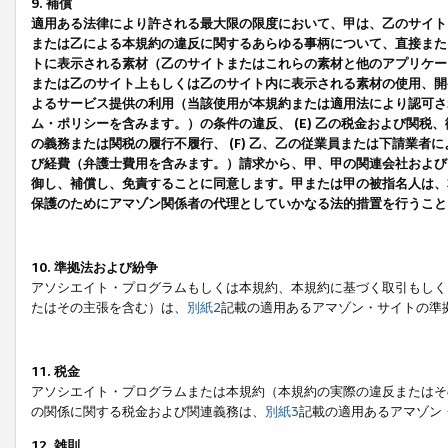
9. 補償
適用ある法律により許される最大限の限度において、甲は、乙のサイト
または乙による本規約の違反に関するあらゆる事柄について、直接または
トに表示される素材（乙のサイトまたはこれらの素材と他のアプリケーシ
または乙のサイト上もしくは乙のサイト内に表示される素材の使用、開発
よるサービス提供の利用（当該使用が本規約または適用法により認可され
ム・ポリシーを含みます。）の条件の違反、 (E) 乙の税金および関
の義務または関税の履行不履行、 (F) 乙、乙の従業員または下請業
び経費（弁護士費用を含みます。）請求から、甲、甲の関連会社および
御し、補償し、免責することに同意します。甲または甲の被指名人は、
保護のためにアマゾン関係者の代理としていかなる法的措置を行うこと
10. 準拠法および紛争
アソシエイト・プログラムもしくは本規約、本規約に基づく取引もしく
たはその主張を含む）は、
別紙2
記載の適用あるアマゾン・サイトの準
11. 税金
アソシエイト・プログラムまたは本規約（本規約の実際の違反またはそ
の関係に関する税金および関連義務は、
別紙3
記載の適用あるアマゾン
12. 雑則