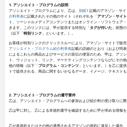
1. アソシエイト・プログラムの説明
アソシエイト・プログラムにより、乙は、
別紙1
記載のアマゾン・サイ
介料率表
に記載されたその他のサイト（それぞれを「
アマゾン・サイト
ト、ソーシャルメディアコンテンツまたはオンライン・ソフトウェア・
きます。このリンクには、甲が提供する特別な「
タグが付いた
」状態の
（以下「
特別リンク
」といいます。）。
お客様が特別リンクのクリックスルーにより、アマゾン・サイトで販売
アソシエイト・プログラム紹介料率表
記載の詳細のとおり（および同表
によるこれらの商品およびサービスの宣伝の便宜のため、甲は、アソシ
ト、ウィジェット、リンク、マーケティングコンテンツならびにその他
他の情報（以下「
プログラム・コンテンツ
」といいます。）を乙に提供
トで提供される、商品に関するいかなるデータ、イメージ、テキストも
2. アソシエイト・プログラムの遵守要件
乙は、アソシエイト・プログラムへの参加および紹介料の受け取りに際
乙は甲に対し、乙による本規約遵守を確認するために甲が求める情報を
乙が本規約またはその他の適用されるアマゾンの規約に違反した場合、