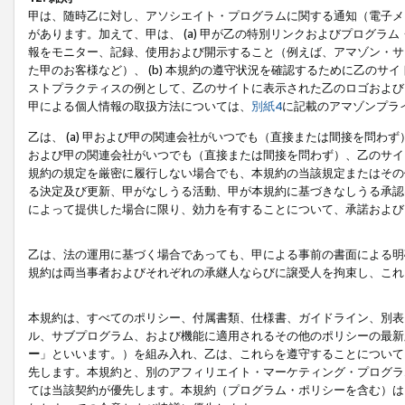
甲は、随時乙に対し、アソシエイト・プログラムに関する通知（電子メ
があります。加えて、甲は、 (a) 甲が乙の特別リンクおよびプログ
報をモニター、記録、使用および開示すること（例えば、アマゾン・サ
た甲のお客様など）、 (b) 本規約の遵守状況を確認するために乙のサイ
ストプラクティスの例として、乙のサイトに表示された乙のロゴおよび
甲による個人情報の取扱方法については、
別紙4
に記載のアマゾンプラ
乙は、 (a) 甲および甲の関連会社がいつでも（直接または間接を問わず
および甲の関連会社がいつでも（直接または間接を問わず）、乙のサイ
規約の規定を厳密に履行しない場合でも、本規約の当該規定またはその他
る決定及び更新、甲がなしうる活動、甲が本規約に基づきなしうる承認
によって提供した場合に限り、効力を有することについて、承諾および
乙は、法の運用に基づく場合であっても、甲による事前の書面による明
規約は両当事者およびそれぞれの承継人ならびに譲受人を拘束し、これ
本規約は、すべてのポリシー、付属書類、仕様書、ガイドライン、別表
ル、サブプログラム、および機能に適用されるその他のポリシーの最新
ー
」といいます。）を組み入れ、乙は、これらを遵守することについて
先します。本規約と、別のアフィリエイト・マーケティング・プログラ
ては当該契約が優先します。本規約（プログラム・ポリシーを含む）は