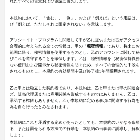
れたすべての合意および協議に優先します。
本規約において、「含む」、「例」、および「例えば」という用語は、
び「例えば、ただしそれに限定されない」を意味します。
アソシエイト・プログラムに関連して甲が乙に提供または乙がアクセス
合理的に考えられる全ての情報は、甲の「
秘密情報
」であり、将来にお
範囲に限り、秘密情報を使用するものとし、乙のアカウントに関して秘
びこれを遵守することを確保します。乙は、秘密情報を（秘密保持義務
ない使用および開示から秘密情報を防ぐため、すべての合理的な手段を
されるものとし、本規約の有効期間中及び終了後5年間適用されます。
乙と甲とは独立した契約者であり、本規約は、乙と甲または甲の関連会
ズ、販売代理店または雇用関係も形成するものではありません。乙は、
承諾する権限もありません。乙が本規約に定める事項に関連する行為を
為を自ら行ったとみなされます。
本規約にこれと矛盾する定めがあったとしても、本規約のいかなる条項
る、または罰せられる方法での行動を、本規約の当事者に誘導し、解釈
します。