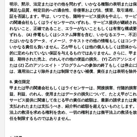
明示、黙示、法定またはその他を問わず、いかなる種類の表明または保
満足な品質、特定目的への適合性、非侵害および法、慣習、取引過程、
証を否認します。甲は、いつでも、随時サービス提供を中止し、サービ
の関連会社もしくはライセンサーのいずれも、サービス提供が継続され
れないこと、正確であること、エラーがないこともしくは有害な構成要
ずれも、 (A) 停電もしくはシステム障害を含む、いかなるエラー、不
たはいかなるデータ、イメージ、テキストその他の情報もしくはコンテ
いかなる責任も負いません。乙が甲もしくは他の個人もしくは団体から
的に定められていない保証を与えるものではありません。さらに、甲また
益、期待された売上、のれんその他の便益の損失、 (Y) 乙のアソシ
たは (Z) 乙のアソシエイト・プログラムへの参加の終了もしくは停
は、適用法により除外または制限できない補償、責任または表明を除外
8. 責任限定
甲または甲の関連会社もしくはライセンサーは、間接損害、付随的損害
益、利益、のれん、使用またはデータの損失について、たとえ甲がこれ
サービス提供に関連して生じる甲の責任の総額は、最新の請求または責
支払われたまたは支払うべき、紹介料の総額を超えないものとします。
法上の救済を求める権利を含め、一切の権利または衡平法上の救済を放
任を制限するものではありません。