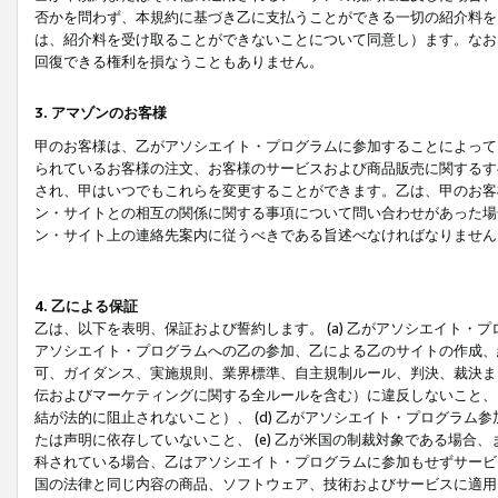
否かを問わず、本規約に基づき乙に支払うことができる一切の紹介料を
は、紹介料を受け取ることができないことについて同意し）ます。なお
回復できる権利を損なうこともありません。
3. アマゾンのお客様
甲のお客様は、乙がアソシエイト・プログラムに参加することによって
られているお客様の注文、お客様のサービスおよび商品販売に関するす
され、甲はいつでもこれらを変更することができます。乙は、甲のお客
ン・サイトとの相互の関係に関する事項について問い合わせがあった場
ン・サイト上の連絡先案内に従うべきである旨述べなければなりません
4. 乙による保証
乙は、以下を表明、保証および誓約します。 (a) 乙がアソシエイト・
アソシエイト・プログラムへの乙の参加、乙による乙のサイトの作成、
可、ガイダンス、実施規則、業界標準、自主規制ルール、判決、裁決ま
伝およびマーケティングに関する全ルールを含む）に違反しないこと、 
結が法的に阻止されないこと）、 (d) 乙がアソシエイト・プログラ
たは声明に依存していないこと、 (e) 乙が米国の制裁対象である場
科されている場合、乙はアソシエイト・プログラムに参加もせずサービス
国の法律と同じ内容の商品、ソフトウェア、技術およびサービスに適用さ