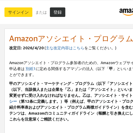
サインイン
登録
または
Amazonアソシエイト・プログラ
改定日: 2026/4/20
(
主な改定内容はこちら
をご覧ください。)
Amazonアソシエイト・プログラム参加者のための、Amazonウェブサ
申込者は
別紙1
に定める関係するアマゾンの法人（以下「
甲
」といいま
とができます。
甲のアソシエイト・マーケティング・プログラム（以下「アソシエイト
（以下、当該個人または企業を「乙」または「アソシエイト」といいま
変更せずに受け入れなければなりません。乙は、アソシエイト・サイト
シー
（第12条に定義します。）等（例えば、甲のアソシエイト・プロ
紹介料率表およびアソシエイト・プログラム商標ガイドライン）を含む本規
テンツは、Amazonのコミュニティガイドライン（報酬と引き換え
これらを注意深くご精読ください。