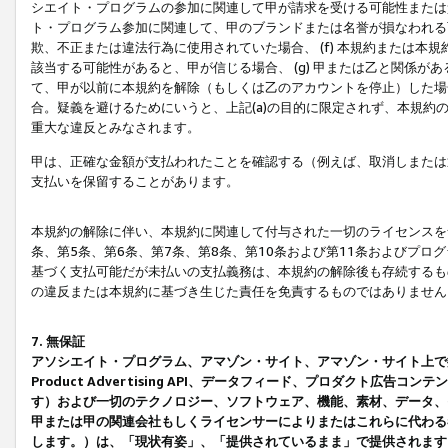
シエイト・プログラムの参加に関連して甲が請求を受ける可能性または責
ト・プログラム参加に関連して、甲のブランドまたは名誉が損なわれる可
欺、不正または違法行為に使用されていた場合、 (f) 本規約または
該当する可能性があると、甲が信じる場合、 (g) 甲または乙と関係
て、甲が以前に本規約を解除（もしくは乙のアカウントを停止）した場合
合。疑義を避けるためにいうと、上記(a)の目的に限定されず、本規約
重大な違反とみなされます。
甲は、正確な金額が支払われたことを確認する（例えば、取消しまたは
支払いを保留することがあります。
本規約の解除に伴い、本規約に関連して付与された一切のライセンスを
条、第5条、第6条、第7条、第8条、第10条および第11条およびプ
基づく支払可能だが未払いの支払義務は、本規約の解除後も存続するも
の違反または本規約に基づき生じた責任を免責するものではありません
7. 無保証
アソシエイト・プログラム、アマゾン・サイト、アマゾン・サイト上で
Product Advertising API、データフィード、プロダクト
す）および一切のテクノロジー、ソフトウェア、機能、素材、データ、
甲または甲の関連会社もしくライセンサーによりまたはこれらに代わる
します。）は、「現状有姿」、「提供されているまま」で提供されます