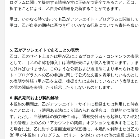
ログラムに関して提供する情報が常に正確かつ完全であること。乙は、
択することにより、乙自身の情報を更新することができます。
甲は、いかなる時であっても乙がアソシエイト・プログラムに関連して
甲は、乙が自身の期待に基づき行ういかなる行為についても責任を負い
5. 乙がアソシエイトであることの表示
乙は、乙のサイト上または甲が乙によるプログラム・コンテンツの表示ま
として、［乙の名称を挿入］は適格販売により収入を得ています。」ま
なければなりません。このような公表および適用法により求められる場
ト・プログラムへの乙の参加に関して公式な文書を表示しないものとし
の表明や誇張（甲が乙を支援、後援または支持しているという表明また
の間の関係を表明したり暗示したりしないものとします。
6. 契約期間および契約解除
本規約の期間は、乙がアソシエイト・サイトに登録または利用した時点
ることにより、（適用ある法により認められる場合は、自動的かつ訴訟
す。ただし、当該解除の効力発生日は、通知交付日から起算して7日後
トの管理」上の乙の「アカウントの閉鎖」オプションを選択することに
る場合には、乙に対する書面通知交付直後に、本規約を解除または乙のア
(b) 甲が本規約（プログラム・ポリシーを含む）のその他の違反に関し