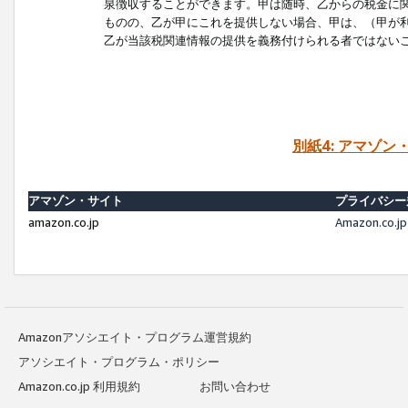
泉徴収することができます。甲は随時、乙からの税金に
ものの、乙が甲にこれを提供しない場合、甲は、（甲が
乙が当該税関連情報の提供を義務付けられる者ではない
別紙4: アマゾ
アマゾン・サイト
プライバシー
amazon.co.jp
Amazon.c
Amazonアソシエイト・プログラム運営規約
アソシエイト・プログラム・ポリシー
Amazon.co.jp 利用規約
お問い合わせ