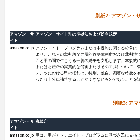
別紙2: アマゾン
アマゾン・サ
アマゾン・サイト別の準拠法および紛争規定
イト
amazon.co.jp
アソシエイト・プログラムまたは本規約に関する紛争は
より、これらの裁判所が専属的管轄裁判所および裁判地
乙と甲の間で生じうる一切の紛争を支配します。本規約
または財産権の実質的な侵害またはその主張について、
テンツにおける甲の権利は、特別、独自、顕著な特徴を
ったり十分に補填することができないものであることを
別紙3: ア
アマゾン・サ
税規定
イト
amazon.co.jp
甲は、甲がアソシエイト・プログラムに基づき乙に支払