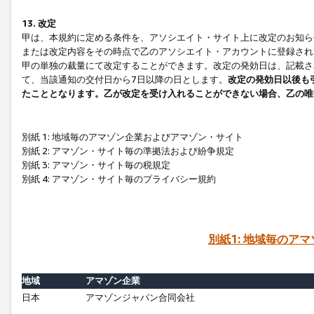
13. 改定
甲は、本規約に定める条件を、アソシエイト・サイト上に改定のお知ら
または改定内容をその時点で乙のアソシエイト・アカウントに登録され
甲の単独の裁量にて改定することができます。改定の発効日は、記載さ
て、当該通知の交付日から7日以降の日とします。
改定の発効日以後も
たこととなります。乙が改定を受け入れることができない場合、乙の唯
別紙 1: 地域毎のアマゾン企業およびアマゾン・サイト
別紙 2: アマゾン・サイト毎の準拠法および紛争規定
別紙 3: アマゾン・サイト毎の税規定
別紙 4: アマゾン・サイト毎のプライバシー規約
別紙1: 地域毎のア
地域
アマゾン企業
日本
アマゾンジャパン合同会社