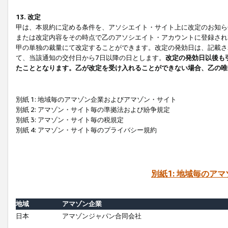
13. 改定
甲は、本規約に定める条件を、アソシエイト・サイト上に改定のお知ら
または改定内容をその時点で乙のアソシエイト・アカウントに登録され
甲の単独の裁量にて改定することができます。改定の発効日は、記載さ
て、当該通知の交付日から7日以降の日とします。
改定の発効日以後も
たこととなります。乙が改定を受け入れることができない場合、乙の唯
別紙 1: 地域毎のアマゾン企業およびアマゾン・サイト
別紙 2: アマゾン・サイト毎の準拠法および紛争規定
別紙 3: アマゾン・サイト毎の税規定
別紙 4: アマゾン・サイト毎のプライバシー規約
別紙1: 地域毎のア
地域
アマゾン企業
日本
アマゾンジャパン合同会社