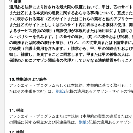
9. 補償
適用ある法律により許される最大限の限度において、甲は、乙のサイト
または乙による本規約の違反に関するあらゆる事柄について、直接または
トに表示される素材（乙のサイトまたはこれらの素材と他のアプリケーシ
または乙のサイト上もしくは乙のサイト内に表示される素材の使用、開発
よるサービス提供の利用（当該使用が本規約または適用法により認可され
ム・ポリシーを含みます。）の条件の違反、 (E) 乙の税金および関
の義務または関税の履行不履行、 (F) 乙、乙の従業員または下請業
び経費（弁護士費用を含みます。）請求から、甲、甲の関連会社および
御し、補償し、免責することに同意します。甲または甲の被指名人は、
保護のためにアマゾン関係者の代理としていかなる法的措置を行うこと
10. 準拠法および紛争
アソシエイト・プログラムもしくは本規約、本規約に基づく取引もしく
たはその主張を含む）は、
別紙2
記載の適用あるアマゾン・サイトの準
11. 税金
アソシエイト・プログラムまたは本規約（本規約の実際の違反またはそ
の関係に関する税金および関連義務は、
別紙3
記載の適用あるアマゾン
12. 雑則