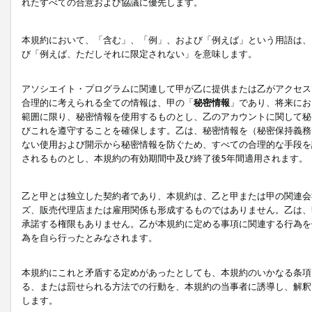
れたすべての合意および協議に優先します。
本規約において、「含む」、「例」、および「例えば」という用語は、
び「例えば、ただしそれに限定されない」を意味します。
アソシエイト・プログラムに関連して甲が乙に提供または乙がアクセス
合理的に考えられる全ての情報は、甲の「
秘密情報
」であり、将来にお
範囲に限り、秘密情報を使用するものとし、乙のアカウントに関して秘
びこれを遵守することを確保します。乙は、秘密情報を（秘密保持義務
ない使用および開示から秘密情報を防ぐため、すべての合理的な手段を
されるものとし、本規約の有効期間中及び終了後5年間適用されます。
乙と甲とは独立した契約者であり、本規約は、乙と甲または甲の関連会
ズ、販売代理店または雇用関係も形成するものではありません。乙は、
承諾する権限もありません。乙が本規約に定める事項に関連する行為を
為を自ら行ったとみなされます。
本規約にこれと矛盾する定めがあったとしても、本規約のいかなる条項
る、または罰せられる方法での行動を、本規約の当事者に誘導し、解釈
します。