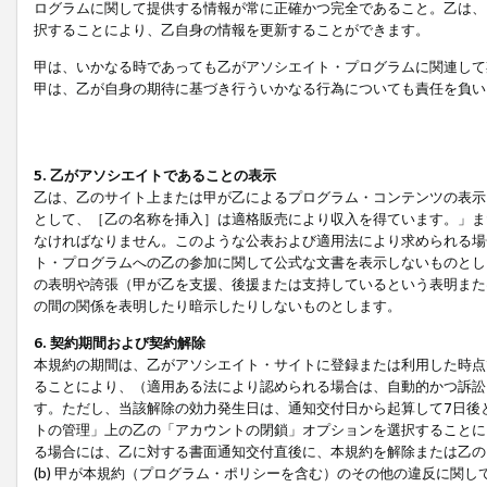
ログラムに関して提供する情報が常に正確かつ完全であること。乙は、
択することにより、乙自身の情報を更新することができます。
甲は、いかなる時であっても乙がアソシエイト・プログラムに関連して
甲は、乙が自身の期待に基づき行ういかなる行為についても責任を負い
5. 乙がアソシエイトであることの表示
乙は、乙のサイト上または甲が乙によるプログラム・コンテンツの表示ま
として、［乙の名称を挿入］は適格販売により収入を得ています。」ま
なければなりません。このような公表および適用法により求められる場
ト・プログラムへの乙の参加に関して公式な文書を表示しないものとし
の表明や誇張（甲が乙を支援、後援または支持しているという表明また
の間の関係を表明したり暗示したりしないものとします。
6. 契約期間および契約解除
本規約の期間は、乙がアソシエイト・サイトに登録または利用した時点
ることにより、（適用ある法により認められる場合は、自動的かつ訴訟
す。ただし、当該解除の効力発生日は、通知交付日から起算して7日後
トの管理」上の乙の「アカウントの閉鎖」オプションを選択することに
る場合には、乙に対する書面通知交付直後に、本規約を解除または乙のア
(b) 甲が本規約（プログラム・ポリシーを含む）のその他の違反に関し