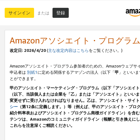
サインイン
登録
または
Amazonアソシエイト・プログラ
改定日: 2026/4/20
(
主な改定内容はこちら
をご覧ください。)
Amazonアソシエイト・プログラム参加者のための、Amazonウェブサ
申込者は
別紙1
に定める関係するアマゾンの法人（以下「
甲
」といいま
とができます。
甲のアソシエイト・マーケティング・プログラム（以下「アソシエイト
（以下、当該個人または企業を「乙」または「アソシエイト」といいま
変更せずに受け入れなければなりません。乙は、アソシエイト・サイト
シー
（第12条に定義します。）等（例えば、甲のアソシエイト・プロ
紹介料率表およびアソシエイト・プログラム商標ガイドライン）を含む本規
テンツは、Amazonのコミュニティガイドライン（報酬と引き換え
これらを注意深くご精読ください。