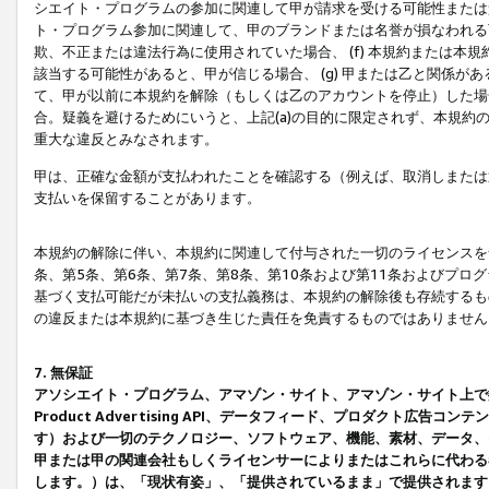
シエイト・プログラムの参加に関連して甲が請求を受ける可能性または責
ト・プログラム参加に関連して、甲のブランドまたは名誉が損なわれる可
欺、不正または違法行為に使用されていた場合、 (f) 本規約または
該当する可能性があると、甲が信じる場合、 (g) 甲または乙と関係
て、甲が以前に本規約を解除（もしくは乙のアカウントを停止）した場合
合。疑義を避けるためにいうと、上記(a)の目的に限定されず、本規約
重大な違反とみなされます。
甲は、正確な金額が支払われたことを確認する（例えば、取消しまたは
支払いを保留することがあります。
本規約の解除に伴い、本規約に関連して付与された一切のライセンスを
条、第5条、第6条、第7条、第8条、第10条および第11条およびプ
基づく支払可能だが未払いの支払義務は、本規約の解除後も存続するも
の違反または本規約に基づき生じた責任を免責するものではありません
7. 無保証
アソシエイト・プログラム、アマゾン・サイト、アマゾン・サイト上で
Product Advertising API、データフィード、プロダクト
す）および一切のテクノロジー、ソフトウェア、機能、素材、データ、
甲または甲の関連会社もしくライセンサーによりまたはこれらに代わる
します。）は、「現状有姿」、「提供されているまま」で提供されます