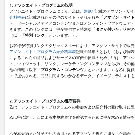
1. アソシエイト・プログラムの説明
アソシエイト・プログラムにより、乙は、
別紙1
記載のアマゾン・サイ
介料率表
に記載されたその他のサイト（それぞれを「
アマゾン・サイト
ト、ソーシャルメディアコンテンツまたはオンライン・ソフトウェア・
きます。このリンクには、甲が提供する特別な「
タグが付いた
」状態の
（以下「
特別リンク
」といいます。）。
お客様が特別リンクのクリックスルーにより、アマゾン・サイトで販売
アソシエイト・プログラム紹介料率表
記載の詳細のとおり（および同表
によるこれらの商品およびサービスの宣伝の便宜のため、甲は、アソシ
ト、ウィジェット、リンク、マーケティングコンテンツならびにその他
他の情報（以下「
プログラム・コンテンツ
」といいます。）を乙に提供
トで提供される、商品に関するいかなるデータ、イメージ、テキストも
2. アソシエイト・プログラムの遵守要件
乙は、アソシエイト・プログラムへの参加および紹介料の受け取りに際
乙は甲に対し、乙による本規約遵守を確認するために甲が求める情報を
乙が本規約またはその他の適用されるアマゾンの規約に違反した場合、