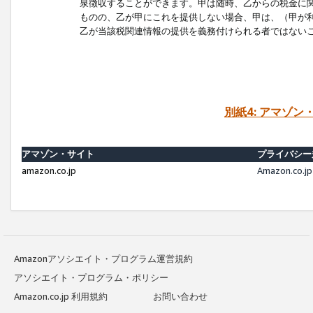
泉徴収することができます。甲は随時、乙からの税金に
ものの、乙が甲にこれを提供しない場合、甲は、（甲が
乙が当該税関連情報の提供を義務付けられる者ではない
別紙4: アマゾ
アマゾン・サイト
プライバシー
amazon.co.jp
Amazon.c
Amazonアソシエイト・プログラム運営規約
アソシエイト・プログラム・ポリシー
Amazon.co.jp 利用規約
お問い合わせ