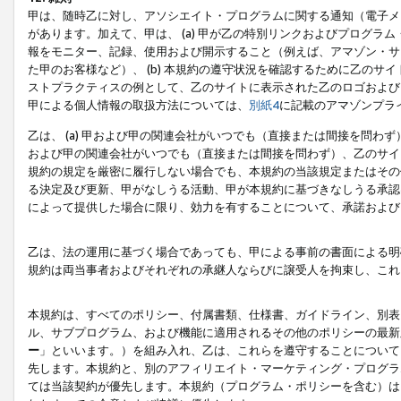
甲は、随時乙に対し、アソシエイト・プログラムに関する通知（電子メ
があります。加えて、甲は、 (a) 甲が乙の特別リンクおよびプログ
報をモニター、記録、使用および開示すること（例えば、アマゾン・サ
た甲のお客様など）、 (b) 本規約の遵守状況を確認するために乙のサイ
ストプラクティスの例として、乙のサイトに表示された乙のロゴおよび
甲による個人情報の取扱方法については、
別紙4
に記載のアマゾンプラ
乙は、 (a) 甲および甲の関連会社がいつでも（直接または間接を問わず
および甲の関連会社がいつでも（直接または間接を問わず）、乙のサイ
規約の規定を厳密に履行しない場合でも、本規約の当該規定またはその他
る決定及び更新、甲がなしうる活動、甲が本規約に基づきなしうる承認
によって提供した場合に限り、効力を有することについて、承諾および
乙は、法の運用に基づく場合であっても、甲による事前の書面による明
規約は両当事者およびそれぞれの承継人ならびに譲受人を拘束し、これ
本規約は、すべてのポリシー、付属書類、仕様書、ガイドライン、別表
ル、サブプログラム、および機能に適用されるその他のポリシーの最新
ー
」といいます。）を組み入れ、乙は、これらを遵守することについて
先します。本規約と、別のアフィリエイト・マーケティング・プログラ
ては当該契約が優先します。本規約（プログラム・ポリシーを含む）は