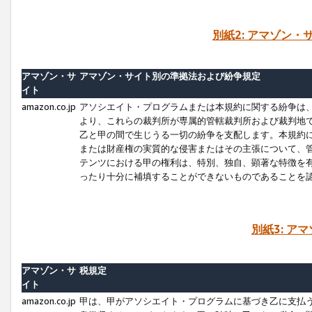
別紙2: アマゾン
アマゾン・サ
アマゾン・サイト別の準拠法および紛争規定
イト
amazon.co.jp
アソシエイト・プログラムまたは本規約に関する紛争は
より、これらの裁判所が専属的管轄裁判所および裁判地
乙と甲の間で生じうる一切の紛争を支配します。本規約
または財産権の実質的な侵害またはその主張について、
テンツにおける甲の権利は、特別、独自、顕著な特徴を
ったり十分に補填することができないものであることを
別紙3: ア
アマゾン・サ
税規定
イト
amazon.co.jp
甲は、甲がアソシエイト・プログラムに基づき乙に支払