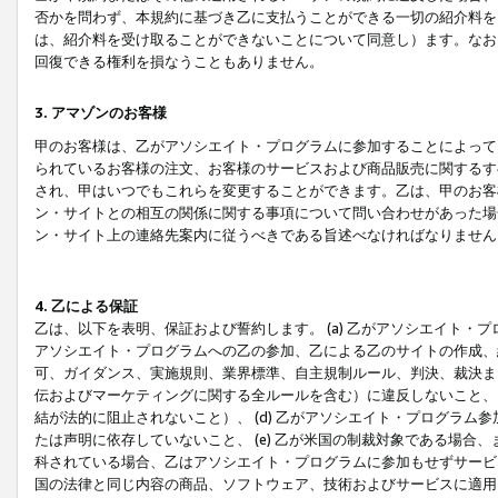
否かを問わず、本規約に基づき乙に支払うことができる一切の紹介料を
は、紹介料を受け取ることができないことについて同意し）ます。なお
回復できる権利を損なうこともありません。
3. アマゾンのお客様
甲のお客様は、乙がアソシエイト・プログラムに参加することによって
られているお客様の注文、お客様のサービスおよび商品販売に関するす
され、甲はいつでもこれらを変更することができます。乙は、甲のお客
ン・サイトとの相互の関係に関する事項について問い合わせがあった場
ン・サイト上の連絡先案内に従うべきである旨述べなければなりません
4. 乙による保証
乙は、以下を表明、保証および誓約します。 (a) 乙がアソシエイト・
アソシエイト・プログラムへの乙の参加、乙による乙のサイトの作成、
可、ガイダンス、実施規則、業界標準、自主規制ルール、判決、裁決ま
伝およびマーケティングに関する全ルールを含む）に違反しないこと、 
結が法的に阻止されないこと）、 (d) 乙がアソシエイト・プログラ
たは声明に依存していないこと、 (e) 乙が米国の制裁対象である場
科されている場合、乙はアソシエイト・プログラムに参加もせずサービス
国の法律と同じ内容の商品、ソフトウェア、技術およびサービスに適用さ