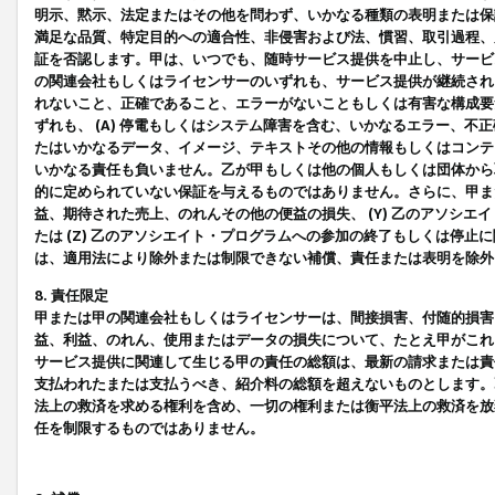
明示、黙示、法定またはその他を問わず、いかなる種類の表明または保
満足な品質、特定目的への適合性、非侵害および法、慣習、取引過程、
証を否認します。甲は、いつでも、随時サービス提供を中止し、サービ
の関連会社もしくはライセンサーのいずれも、サービス提供が継続され
れないこと、正確であること、エラーがないこともしくは有害な構成要
ずれも、 (A) 停電もしくはシステム障害を含む、いかなるエラー、不
たはいかなるデータ、イメージ、テキストその他の情報もしくはコンテ
いかなる責任も負いません。乙が甲もしくは他の個人もしくは団体から
的に定められていない保証を与えるものではありません。さらに、甲また
益、期待された売上、のれんその他の便益の損失、 (Y) 乙のアソシ
たは (Z) 乙のアソシエイト・プログラムへの参加の終了もしくは停
は、適用法により除外または制限できない補償、責任または表明を除外
8. 責任限定
甲または甲の関連会社もしくはライセンサーは、間接損害、付随的損害
益、利益、のれん、使用またはデータの損失について、たとえ甲がこれ
サービス提供に関連して生じる甲の責任の総額は、最新の請求または責
支払われたまたは支払うべき、紹介料の総額を超えないものとします。
法上の救済を求める権利を含め、一切の権利または衡平法上の救済を放
任を制限するものではありません。