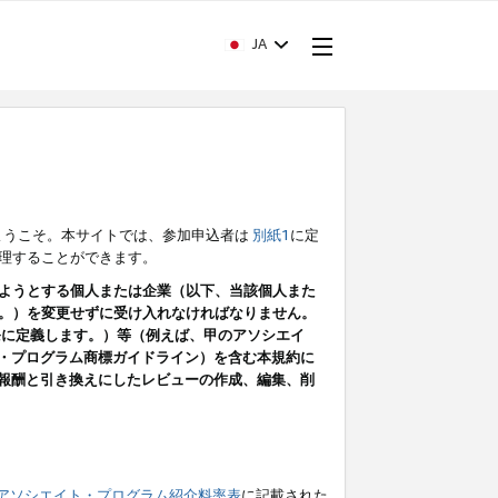
JA
ようこそ。本サイトでは、参加申込者は
別紙1
に定
理することができます。
ようとする個人または企業（以下、当該個人また
。）を変更せずに受け入れなければなりません。
条に定義します。）等（例えば、甲のアソシエイ
ト・プログラム商標ガイドライン）を含む本規約に
ン（報酬と引き換えにしたレビューの作成、編集、削
アソシエイト・プログラム紹介料率表
に記載された