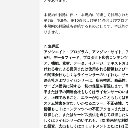
とがあります。
本規約の解除に伴い、本規約に関連して付与された
第7条、第8条、第10条および第11条およびプ
本規約の解除後も存続するものとします。本規約
りません。
7. 無保証
アソシエイト・プログラム、アマゾン・サイト、アマゾ
API、データフィード、プロダクト広告コンテン
ア、機能、素材、データ、イメージ、テキストお
代わる者による提供または使用される情報および
の関連会社もしくはライセンサーのいずれも、サ
連会社およびライセンサーは、所有権原、商品性
サービス提供に関する一切の保証を否認します。
甲または甲の関連会社もしくはライセンサーのい
と、正確であること、エラーがないこともしくは有
ステム障害を含む、いかなるエラー、不正確性、ウ
情報もしくはコンテンツへの不正アクセスまたは
取得した、またはサービス提供を通じて取得した
しくはライセンサーのいずれも、 (X) 将来的な
た投資、支出もしくはコミットメントまたは (Z