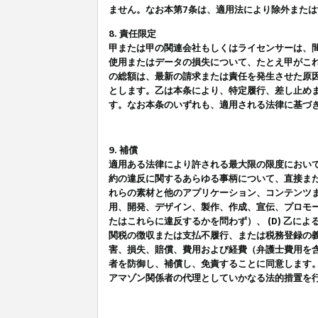
ません。なお本第7条は、適用法により除外また
8. 責任限定
甲または甲の関連会社もしくはライセンサーは、
使用またはデータの損失について、たとえ甲がこ
の総額は、最新の請求または責任を発生させた原
とします。乙は本条により、特定履行、差し止め
す。なお本条のいずれも、適用される法律に基づ
9. 補償
適用ある法律により許される最大限の限度におい
約の違反に関するあらゆる事柄について、直接また
れらの素材と他のアプリケーション、コンテンツま
用、開発、デザイン、製作、作成、宣伝、プロモー
たはこれらに違反するかを問わず）、 (D) 乙に
関税の徴収または支払不履行、または税務登録の義
害、損失、賠償、費用および経費（弁護士費用を
者を防御し、補償し、免責することに同意します
アマゾン関係者の代理としていかなる法的措置を