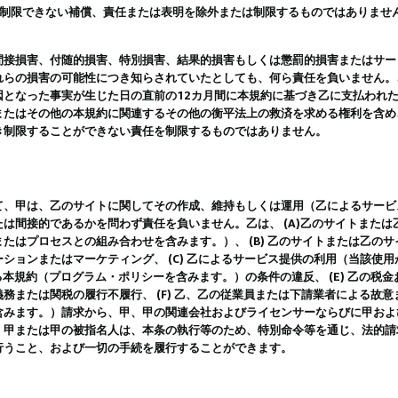
は制限できない補償、責任または表明を除外または制限するものではありませ
間接損害、付随的損害、特別損害、結果的損害もしくは懲罰的損害またはサー
れらの損害の可能性につき知らされていたとしても、何ら責任を負いません。
因となった事実が生じた日の直前の12カ月間に本規約に基づき乙に支払われ
またはその他の本規約に関連するその他の衡平法上の救済を求める権利を含め
き制限することができない責任を制限するものではありません。
て、甲は、乙のサイトに関してその作成、維持もしくは運用（乙によるサービ
は間接的であるかを問わず責任を負いません。乙は、 (A)乙のサイトまた
たはプロセスとの組み合わせを含みます。）、 (B) 乙のサイトまたは乙の
ションまたはマーケティング、 (C) 乙によるサービス提供の利用（当該使
よる本規約（プログラム・ポリシーを含みます。）の条件の違反、 (E) 乙の
務または関税の履行不履行、 (F) 乙、乙の従業員または下請業者による故
含みます。）請求から、甲、甲の関連会社およびライセンサーならびに甲およ
。甲または甲の被指名人は、本条の執行等のため、特別命令等を通じ、法的請
行うこと、および一切の手続を履行することができます。