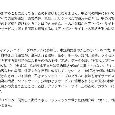
参加することによっても、乙のお客様とはなりません。甲乙間の関係において
すべての価格設定、売買条件、規則、ポリシーおよび運用手続きは、甲のお客
甲のお客様と連絡をとることはできません。甲のお客様からアマゾン・サイト
ーサービスに関する問題を提議するにはアマゾン・サイト上の連絡先案内に従
 乙がアソシエイト・プログラムに参加し、本規約に基づき乙のサイトを作成、維
、維持または運営が、適用される法律、条令、ルール、規則、命令、ライセン
権を有する政府当局によるその他の要件（連絡、データ保護、宣伝およびマー
力があること（例えば、乙が未成年または契約締結が法的に阻止されないこと）、 
容以外の表明、保証または声明に依存していないこと、 (e) 乙が米国の制
が科されている場合、乙はアソシエイト・プログラムに参加もせずサービス提供
容の商品、ソフトウェア、技術およびサービスに適用されうる米国外の輸出およ
正確かつ完全であること。乙は、アソシエイト・サイト上の乙のアカウントに
す。
プログラムに関連して期待できるトラフィックの量または紹介料について、保
いません。