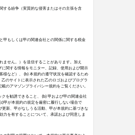
関する紛争（実質的な侵害またはその主張を含
と甲もしくは甲の関連会社との関係に関する税金
られません。）を送信することがあります。加え
ーザに関する情報をモニター、記録、使用および開示
など）、 (b) 本規約の遵守状況を確認するため
て、乙のサイトに表示された乙のロゴおよびプログラ
記載のアマゾンプライバシー規約をご覧ください。
クを勧誘できること、 (b) 甲および甲の関連会社
c)甲が本規約の規定を厳密に履行しない場合で
及び更新、甲がなしうる活動、甲が本規約に基づきな
効力を有することについて、承諾および同意しま