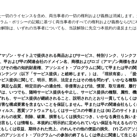
一切のライセンスを含め、両当事者の一切の権利および義務は消滅します。た
ログラム・ポリシーの記載に基づく両当事者のすべての権利および義務ならび
の解除は、いずれの当事者についても、当該解除に先立つ本規約の違反または
ン・サイト上で提供される商品およびサービス、特別リンク、リンクフォーマット、
ツ、甲および甲の関連会社のドメイン名、商標およびロゴ（アマゾン商標を含
よびその他の知的財産権、アソシエイト・プログラムに関して甲または甲の関
コンテンツ（以下「サービス提供」と総称します。）は、「現状有姿」、「提
ービス提供に関して、明示、黙示、法定またはその他を問わず、いかなる種類
、満足な品質、特定目的への適合性、非侵害および法、慣習、取引過程、履行
甲は、いつでも、随時サービス提供を中止し、サービス提供の種類、属性、機
ずれも、サービス提供が継続されること、説明されたとおり一貫してもしくは
害な構成要素を含まないことを保証しません。甲または甲の関連会社もしくはラ
ィルス、悪質ソフトウェアもしくはサービスの中断または (B) 乙のサイト
これらの改変、削除、破棄、損害もしくは損失につき、いかなる責任も負いま
助言もしくは情報も、本規約に明示的に定められていない保証を与えるもので
利益もしくは収益、期待された売上、のれんその他の便益の損失、 (Y) 乙の
) 乙のアソシエイト・プログラムへの参加の終了もしくは停止に関連して生じ