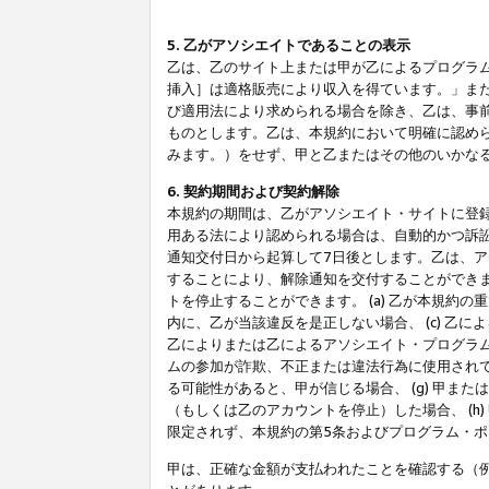
5. 乙がアソシエイトであることの表示
乙は、乙のサイト上または甲が乙によるプログラム
挿入］は適格販売により収入を得ています。」ま
び適用法により求められる場合を除き、乙は、事
ものとします。乙は、本規約において明確に認め
みます。）をせず、甲と乙またはその他のいかな
6. 契約期間および契約解除
本規約の期間は、乙がアソシエイト・サイトに登
用ある法により認められる場合は、自動的かつ訴
通知交付日から起算して7日後とします。乙は、
することにより、解除通知を交付することができ
トを停止することができます。 (a) 乙が本規約
内に、乙が当該違反を是正しない場合、 (c) 乙
乙によりまたは乙によるアソシエイト・プログラム
ムの参加が詐欺、不正または違法行為に使用されて
る可能性があると、甲が信じる場合、 (g) 甲
（もしくは乙のアカウントを停止）した場合、 (h
限定されず、本規約の第5条およびプログラム・
甲は、正確な金額が支払われたことを確認する（