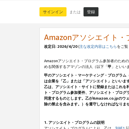
サインイン
登録
または
Amazonアソシエイト
改定日: 2026/4/20
(
主な改定内容はこちら
をご覧
Amazonアソシエイト・プログラム参加者のための
める関係するアマゾンの法人（以下「
甲
」といい
甲のアソシエイト・マーケティング・プログラム
は企業を「乙」または「アソシエイト」といいま
乙は、アソシエイト・サイトに登録またはこれを
ト・プログラム参加要件、アソシエイト・プログラ
同意するものとします。乙がAmazon.co.j
除の禁止を含みます。）を遵守しなければなりま
1. アソシエイト・プログラムの説明
アソシエイト・プログラムにより、乙は、
別紙1
記