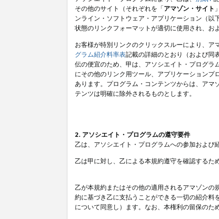
その他のサイト（それぞれを「
アマゾン・サイト
ンライン・ソフトウェア・アプリケーション（以
状態のリンクフォーマットが適切に使用され、お
お客様が特別リンクのクリックスルーにより、ア
グラム紹介料率表
記載の詳細のとおり（および同
伝の便宜のため、甲は、アソシエイト・プログラ
にその他のリンク用ツール、アプリケーションプロ
あります。プログラム・コンテンツからは、アマ
テンツは明確に除外されるものとします。
2. アソシエイト・プログラムの遵守要件
乙は、アソシエイト・プログラムへの参加および
乙は甲に対し、乙による本規約遵守を確認するた
乙が本規約またはその他の適用されるアマゾンの
約に基づき乙に支払うことができる一切の紹介料
について同意し）ます。なお、本権利の留保のた