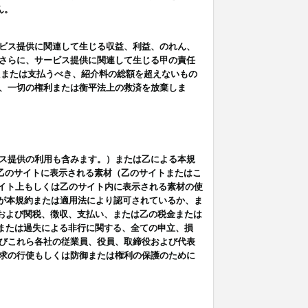
ん。
ビス提供に関連して生じる収益、利益、のれん、
さらに、サービス提供に関連して生じる甲の責任
たまたは支払うべき、紹介料の総額を超えないもの
、一切の権利または衡平法上の救済を放棄しま
ス提供の利用も含みます。）または乙による本規
は乙のサイトに表示される素材（乙のサイトまたはこ
サイト上もしくは乙のサイト内に表示される素材の使
用が本規約または適用法により認可されているか、ま
税金および関税、徴収、支払い、または乙の税金または
意または過失による非行に関する、全ての申立、損
びこれら各社の従業員、役員、取締役および代表
求の行使もしくは防御または権利の保護のために