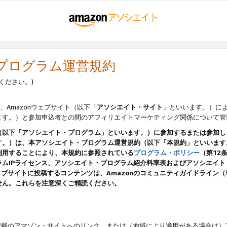
・プログラム運営規約
ください。)
、Amazonウェブサイト（以下「
アソシエイト・サイト
」といいます。）に
ます。）と参加申込者との間のアフィリエイトマーケティング関係について管
（以下「アソシエイト・プログラム」といいます。）に参加するまたは参加し
す。）は、本アソシエイト・プログラム運営規約（以下「本規約」といいます
利用することにより、本規約に参照されている
プログラム・ポリシー
（第12
ムIPライセンス、アソシエイト・プログラム紹介料率表およびアソシエイ
pのウェブサイトに投稿するコンテンツは、Amazonのコミュニティガイドライ
せん。これらを注意深くご精読ください。
載のアマゾン・サイトへのリンク、または（地域により適用がある場合は）