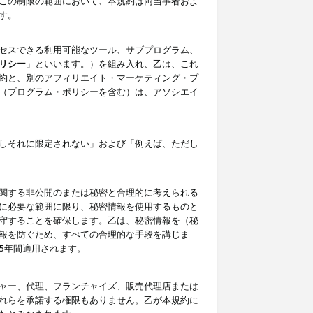
この制限の範囲において、本規約は両当事者およ
す。
セスできる利用可能なツール、サブプログラム、
リシー
」といいます。）を組み入れ、乙は、これ
約と、別のアフィリエイト・マーケティング・プ
（プログラム・ポリシーを含む）は、アソシエイ
しそれに限定されない」および「例えば、ただし
関する非公開のまたは秘密と合理的に考えられる
に必要な範囲に限り、秘密情報を使用するものと
守することを確保します。乙は、秘密情報を（秘
報を防ぐため、すべての合理的な手段を講じま
5年間適用されます。
ャー、代理、フランチャイズ、販売代理店または
れらを承諾する権限もありません。乙が本規約に