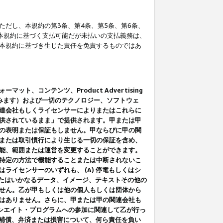
だし、本規約の第3条、第4条、第5条、第6条、
に本規約に基づく支払可能だが未払いの支払義務は、
本規約に基づき生じた責任を免責するものではあ
コンテンツ、Product Advertising
みます）および一切のテクノロジー、ソフトウェ
連会社もしくライセンサーによりまたはこれらに
供されているまま」で提供されます。甲または甲
の表明または保証もしません。甲ならびに甲の関
または取引慣行により生じる一切の保証を含め、
能、範囲または運営を変更することができます。
特定の方法で機能することまたは中断されないこ
イセンサーのいずれも、 (A) 停電もしくはシ
またはいかなるデータ、イメージ、テキストその他の
せん。乙が甲もしくは他の個人もしくは団体から
はありません。さらに、甲または甲の関連会社も
アソシエイト・プログラムへの参加に関連して乙が行っ
る補償、弁済または損害について、何ら責任を負い