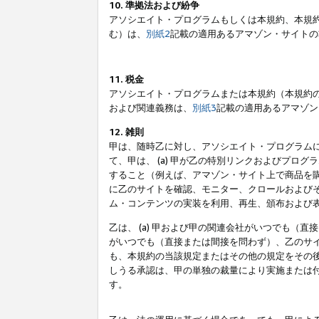
10. 準拠法および紛争
アソシエイト・プログラムもしくは本規約、本規
む）は、
別紙2
記載の適用あるアマゾン・サイトの
11. 税金
アソシエイト・プログラムまたは本規約（本規約
および関連義務は、
別紙3
記載の適用あるアマゾン
12. 雑則
甲は、随時乙に対し、アソシエイト・プログラム
て、甲は、 (a) 甲が乙の特別リンクおよびプ
すること（例えば、アマゾン・サイト上で商品を購
に乙のサイトを確認、モニター、クロールおよびそ
ム・コンテンツの実装を利用、再生、頒布および
乙は、 (a) 甲および甲の関連会社がいつでも（
がいつでも（直接または間接を問わず）、乙のサイ
も、本規約の当該規定またはその他の規定をその後
しうる承認は、甲の単独の裁量により実施または
す。