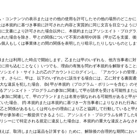
・コンテンツの表示またはその他の使用を許可したその他の場所のどこかに、
たは本規約に基づき事前に許可された内容と実質的に同じ文言を目立つように
前に文書により許可された場合以外に、本規約またはアソシエイト・プログラ
られた場合を除き、甲との関係について不実の表明や誇張（甲が乙を支援、後
る個人もしくは事業体との間の関係を表明したり暗示したりしないものとしま
録または利用した時点で開始します。乙または甲のいずれも、他方当事者に対
訟に持ち込むことなく）いつでも、理由の有無を問わず本規約を解除すること
アソシエイト・サイト上の乙のアカウントにログインし、「アカウントの管理
ます。さらに、甲は、以下のいずれかに該当する場合には、乙に対する書面通
の重大な違反を犯した場合、 (b) 甲が本規約（プログラム・ポリシーを含む）
によるアソシエイト・プログラムの参加に関連して甲が請求を受ける可能性または
参加に関連して、甲のブランドまたは名誉が損なわれる可能性があると甲が信じ
いた場合、 (f) 本規約または本規約に基づき一方当事者によりなされた行
または乙と関係があるもしくは何らかの理由により乙と協調して行動していると
) 甲が参加者に一般提供できるように、アソシエイト・プログラムを終了した
ポリシーにて特定される規定に違反した場合は、本規約の重大な違反とみなさ
例えば、取消しまたは返品を計算する）ために、解除後の合理的な期間におい