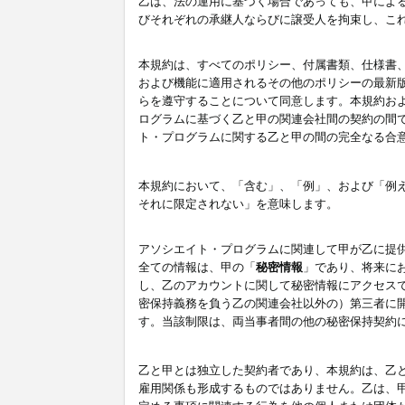
乙は、法の運用に基づく場合であっても、甲によ
びそれぞれの承継人ならびに譲受人を拘束し、こ
本規約は、すべてのポリシー、付属書類、仕様書
および機能に適用されるその他のポリシーの最新
らを遵守することについて同意します。本規約お
ログラムに基づく乙と甲の関連会社間の契約の間
ト・プログラムに関する乙と甲の間の完全なる合
本規約において、「含む」、「例」、および「例
それに限定されない」を意味します。
アソシエイト・プログラムに関連して甲が乙に提
全ての情報は、甲の「
秘密情報
」であり、将来に
し、乙のアカウントに関して秘密情報にアクセス
密保持義務を負う乙の関連会社以外の）第三者に
す。当該制限は、両当事者間の他の秘密保持契約
乙と甲とは独立した契約者であり、本規約は、乙
雇用関係も形成するものではありません。乙は、