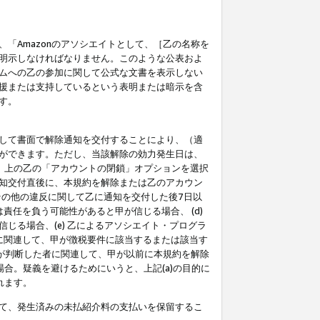
「Amazonのアソシエイトとして、［乙の名称を
明示しなければなりません。このような公表およ
ムへの乙の参加に関して公式な文書を表示しない
援または支持しているという表明または暗示を含
す。
して書面で解除通知を交付することにより、（適
ができます。ただし、当該解除の効力発生日は、
」上の乙の「アカウントの閉鎖」オプションを選択
知交付直後に、本規約を解除または乙のアカウン
のその他の違反に関して乙に通知を交付した後7日以
責任を負う可能性があると甲が信じる場合、 (d)
る場合、(e) 乙によるアソシエイト・プログラ
為に関連して、甲が徴税要件に該当するまたは該当す
甲が判断した者に関連して、甲が以前に本規約を解除
場合。疑義を避けるためにいうと、上記(a)の目的に
れます。
て、発生済みの未払紹介料の支払いを保留するこ