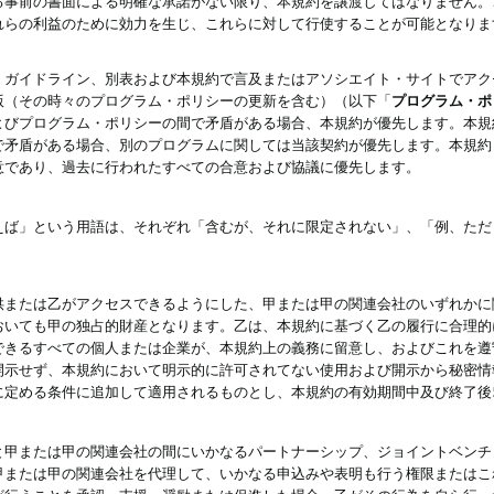
る事前の書面による明確な承諾がない限り、本規約を譲渡してはなりません。
れらの利益のために効力を生じ、これらに対して行使することが可能となりま
、ガイドライン、別表および本規約で言及またはアソシエイト・サイトでアク
版（その時々のプログラム・ポリシーの更新を含む）（以下「
プログラム・ポ
よびプログラム・ポリシーの間で矛盾がある場合、本規約が優先します。本規
で矛盾がある場合、別のプログラムに関しては当該契約が優先します。本規約
意であり、過去に行われたすべての合意および協議に優先します。
えば」という用語は、それぞれ「含むが、それに限定されない」、「例、ただ
供または乙がアクセスできるようにした、甲または甲の関連会社のいずれかに
おいても甲の独占的財産となります。乙は、本規約に基づく乙の履行に合理的
できるすべての個人または企業が、本規約上の義務に留意し、およびこれを遵
開示せず、本規約において明示的に許可されてない使用および開示から秘密情
に定める条件に追加して適用されるものとし、本規約の有効期間中及び終了後
と甲または甲の関連会社の間にいかなるパートナーシップ、ジョイントベンチ
甲または甲の関連会社を代理して、いかなる申込みや表明も行う権限またはこ