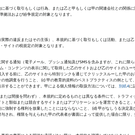
約に基づく取引もしくは行為、または乙と甲もしくは甲の関連会社との関係に
準拠法および紛争規定の対象となります。
の実際の違反またはその主張）、本規約に基づく取引もしくは活動、または乙
・サイトの税規定の対象となります。
に関する通知（電子メール、プッシュ通知及びSMSを含みますが、これに限
ログラム・コンテンツの表示に関して取得した乙のサイトおよび乙のサイトのユ
入する前に、乙のサイトから特別リンクを通じてクリックスルーした甲のお客様
の他調査を行うこと、 (c) 甲の教育的資料のベストプラクティスの例とし
表示することができます。甲による個人情報の取扱方法については、
別紙4
に
直接または間接を問わず）、本規約に定めるものとは異なる条件にて、トラフィッ
トと類似または競合するサイトまたはアプリケーションを運営できること、(
に強制する権利を放棄したことにはならないこと、 (d) 甲がなしうる決定
付与され、権限を与えられた甲の代表者が書面によって提供した場合に限り、