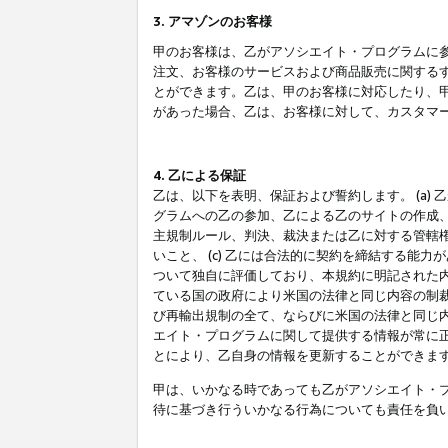
3. アマゾンのお客様
甲のお客様は、乙がアソシエイト・プログラムに
注文、お客様のサービスおよび商品販売に関する
とができます。乙は、甲のお客様に対応したり、
があった場合、乙は、お客様に対して、カスタマ
4. 乙による保証
乙は、以下を表明、保証および誓約します。 (a)
グラムへの乙の参加、乙による乙のサイトの作成
主規制ルール、判決、裁決または乙に対する管轄
いこと、 (c) 乙には合法的に契約を締結する能
ついて独自に評価しており、本規約に明記された内
ている国の政府により米国の法律と同じ内容の制裁
び再輸出規制の全て、ならびに米国の法律と同じ内
エイト・プログラムに関して提供する情報が常に
とにより、乙自身の情報を更新することができま
甲は、いかなる時であっても乙がアソシエイト・
待に基づき行ういかなる行為についても責任を負