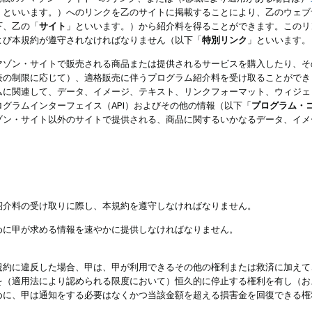
」といいます。）へのリンクを乙のサイトに掲載することにより、乙のウェブ
下、乙の「
サイト
」といいます。）から紹介料を得ることができます。このリ
よび本規約が遵守されなければなりません（以下「
特別リンク
」といいます。
マゾン・サイトで販売される商品または提供されるサービスを購入したり、そ
表の制限に応じて）、適格販売に伴うプログラム紹介料を受け取ることができ
ムに関連して、データ、イメージ、テキスト、リンクフォーマット、ウィジェ
グラムインターフェイス（API）およびその他の情報（以下「
プログラム・
ゾン・サイト以外のサイトで提供される、商品に関するいかなるデータ、イメ
紹介料の受け取りに際し、本規約を遵守しなければなりません。
めに甲が求める情報を速やかに提供しなければなりません。
規約に違反した場合、甲は、甲が利用できるその他の権利または救済に加えて
を（適用法により認められる限度において）恒久的に停止する権利を有し（お
めに、甲は通知をする必要はなくかつ当該金額を超える損害金を回復できる権