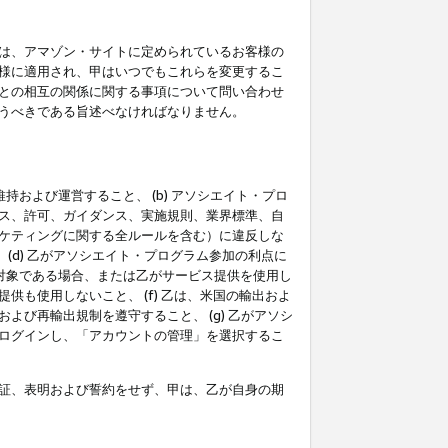
は、アマゾン・サイトに定められているお客様の
様に適用され、甲はいつでもこれらを変更するこ
との相互の関係に関する事項について問い合わせ
うべきである旨述べなければなりません。
持および運営すること、 (b) アソシエイト・プロ
ス、許可、ガイダンス、実施規則、業界標準、自
ケティングに関する全ルールを含む）に違反しな
(d) 乙がアソシエイト・プログラム参加の利点に
裁対象である場合、または乙がサービス提供を使用し
も使用しないこと、 (f) 乙は、米国の輸出およ
び再輸出規制を遵守すること、 (g) 乙がアソシ
ログインし、「アカウントの管理」を選択するこ
証、表明および誓約をせず、甲は、乙が自身の期