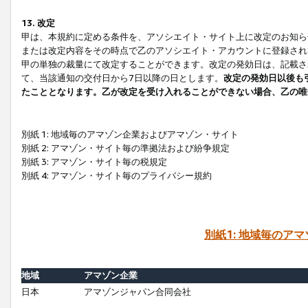
13. 改定
甲は、本規約に定める条件を、アソシエイト・サイト上に改定のお知ら
または改定内容をその時点で乙のアソシエイト・アカウントに登録され
甲の単独の裁量にて改定することができます。改定の発効日は、記載さ
て、当該通知の交付日から7日以降の日とします。
改定の発効日以後も
たこととなります。乙が改定を受け入れることができない場合、乙の唯
別紙 1: 地域毎のアマゾン企業およびアマゾン・サイト
別紙 2: アマゾン・サイト毎の準拠法および紛争規定
別紙 3: アマゾン・サイト毎の税規定
別紙 4: アマゾン・サイト毎のプライバシー規約
別紙1: 地域毎のア
地域
アマゾン企業
日本
アマゾンジャパン合同会社