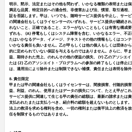
明示、黙示、法定またはその他を問わず、いかなる種類の表明または保
満足な品質、特定目的への適合性、非侵害および法、慣習、取引過程、
証を否認します。甲は、いつでも、随時サービス提供を中止し、サービ
の関連会社もしくはライセンサーのいずれも、サービス提供が継続され
れないこと、正確であること、エラーがないこともしくは有害な構成要
ずれも、 (A) 停電もしくはシステム障害を含む、いかなるエラー、不
たはいかなるデータ、イメージ、テキストその他の情報もしくはコンテ
いかなる責任も負いません。乙が甲もしくは他の個人もしくは団体から
的に定められていない保証を与えるものではありません。さらに、甲また
益、期待された売上、のれんその他の便益の損失、 (Y) 乙のアソシ
たは (Z) 乙のアソシエイト・プログラムへの参加の終了もしくは停
は、適用法により除外または制限できない補償、責任または表明を除外
8. 責任限定
甲または甲の関連会社もしくはライセンサーは、間接損害、付随的損害
益、利益、のれん、使用またはデータの損失について、たとえ甲がこれ
サービス提供に関連して生じる甲の責任の総額は、最新の請求または責
支払われたまたは支払うべき、紹介料の総額を超えないものとします。
法上の救済を求める権利を含め、一切の権利または衡平法上の救済を放
任を制限するものではありません。