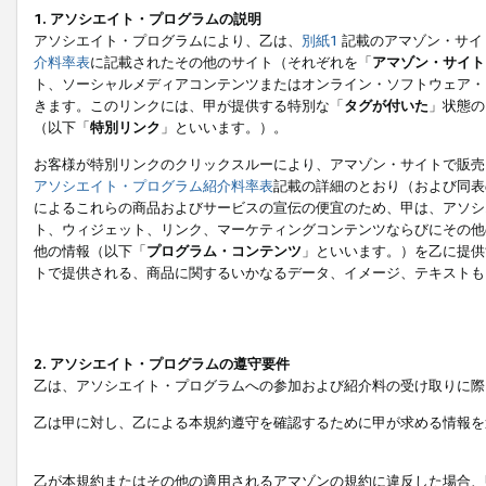
1. アソシエイト・プログラムの説明
アソシエイト・プログラムにより、乙は、
別紙1
記載のアマゾン・サイ
介料率表
に記載されたその他のサイト（それぞれを「
アマゾン・サイト
ト、ソーシャルメディアコンテンツまたはオンライン・ソフトウェア・
きます。このリンクには、甲が提供する特別な「
タグが付いた
」状態の
（以下「
特別リンク
」といいます。）。
お客様が特別リンクのクリックスルーにより、アマゾン・サイトで販売
アソシエイト・プログラム紹介料率表
記載の詳細のとおり（および同表
によるこれらの商品およびサービスの宣伝の便宜のため、甲は、アソシ
ト、ウィジェット、リンク、マーケティングコンテンツならびにその他
他の情報（以下「
プログラム・コンテンツ
」といいます。）を乙に提供
トで提供される、商品に関するいかなるデータ、イメージ、テキストも
2. アソシエイト・プログラムの遵守要件
乙は、アソシエイト・プログラムへの参加および紹介料の受け取りに際
乙は甲に対し、乙による本規約遵守を確認するために甲が求める情報を
乙が本規約またはその他の適用されるアマゾンの規約に違反した場合、