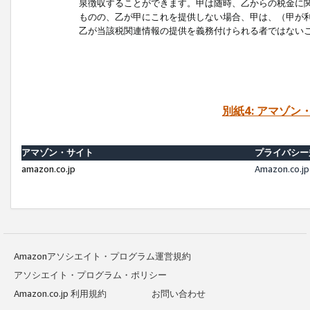
泉徴収することができます。甲は随時、乙からの税金に
ものの、乙が甲にこれを提供しない場合、甲は、（甲が
乙が当該税関連情報の提供を義務付けられる者ではない
別紙4: アマゾ
アマゾン・サイト
プライバシー
amazon.co.jp
Amazon.c
Amazonアソシエイト・プログラム運営規約
アソシエイト・プログラム・ポリシー
Amazon.co.jp 利用規約
お問い合わせ