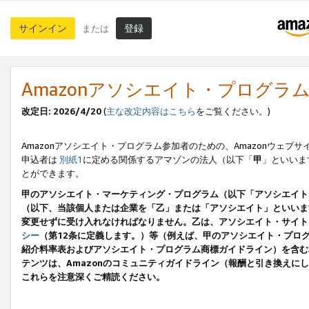
サインイン
登録
または
Amazonアソシエイト・プログラ
改定日: 2026/4/20
(
主な改定内容はこちら
をご覧ください。)
Amazonアソシエイト・プログラム参加者のための、Amazonウェブサ
申込者は
別紙1
に定める関係するアマゾンの法人（以下「
甲
」といいま
とができます。
甲のアソシエイト・マーケティング・プログラム（以下「アソシエイト
（以下、当該個人または企業を「乙」または「アソシエイト」といいま
変更せずに受け入れなければなりません。乙は、アソシエイト・サイト
シー
（第12条に定義します。）等（例えば、甲のアソシエイト・プロ
紹介料率表およびアソシエイト・プログラム商標ガイドライン）を含む本規
テンツは、Amazonのコミュニティガイドライン（報酬と引き換え
これらを注意深くご精読ください。