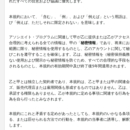
れたすべての合意および協議に優先します。
本規約において、「含む」、「例」、および「例えば」という用語は、
び「例えば、ただしそれに限定されない」を意味します。
アソシエイト・プログラムに関連して甲が乙に提供または乙がアクセス
合理的に考えられる全ての情報は、甲の「
秘密情報
」であり、将来にお
範囲に限り、秘密情報を使用するものとし、乙のアカウントに関して秘
びこれを遵守することを確保します。乙は、秘密情報を（秘密保持義務
ない使用および開示から秘密情報を防ぐため、すべての合理的な手段を
されるものとし、本規約の有効期間中及び終了後5年間適用されます。
乙と甲とは独立した契約者であり、本規約は、乙と甲または甲の関連会
ズ、販売代理店または雇用関係も形成するものではありません。乙は、
承諾する権限もありません。乙が本規約に定める事項に関連する行為を
為を自ら行ったとみなされます。
本規約にこれと矛盾する定めがあったとしても、本規約のいかなる条項
る、または罰せられる方法での行動を、本規約の当事者に誘導し、解釈
します。