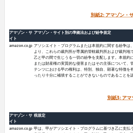
別紙2: アマゾン
アマゾン・サ
アマゾン・サイト別の準拠法および紛争規定
イト
amazon.co.jp
アソシエイト・プログラムまたは本規約に関する紛争は
より、これらの裁判所が専属的管轄裁判所および裁判地
乙と甲の間で生じうる一切の紛争を支配します。本規約
または財産権の実質的な侵害またはその主張について、
テンツにおける甲の権利は、特別、独自、顕著な特徴を
ったり十分に補填することができないものであることを
別紙3: ア
アマゾン・サ
税規定
イト
amazon.co.jp
甲は、甲がアソシエイト・プログラムに基づき乙に支払