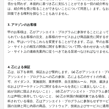
否かを問わず、本規約に基づき乙に支払うことができる一切の紹介料を
は、紹介料を受け取ることができないことについて同意し）ます。なお
回復できる権利を損なうこともありません。
3. アマゾンのお客様
甲のお客様は、乙がアソシエイト・プログラムに参加することによって
られているお客様の注文、お客様のサービスおよび商品販売に関するす
され、甲はいつでもこれらを変更することができます。乙は、甲のお客
ン・サイトとの相互の関係に関する事項について問い合わせがあった場
ン・サイト上の連絡先案内に従うべきである旨述べなければなりません
4. 乙による保証
乙は、以下を表明、保証および誓約します。 (a) 乙がアソシエイト・
アソシエイト・プログラムへの乙の参加、乙による乙のサイトの作成、
可、ガイダンス、実施規則、業界標準、自主規制ルール、判決、裁決ま
伝およびマーケティングに関する全ルールを含む）に違反しないこと、 
結が法的に阻止されないこと）、 (d) 乙がアソシエイト・プログラ
たは声明に依存していないこと、 (e) 乙が米国の制裁対象である場
科されている場合、乙はアソシエイト・プログラムに参加もせずサービス
国の法律と同じ内容の商品、ソフトウェア、技術およびサービスに適用さ