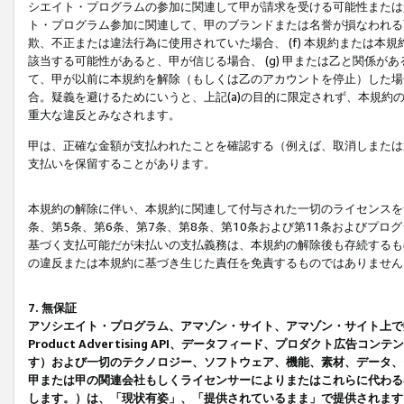
シエイト・プログラムの参加に関連して甲が請求を受ける可能性または責
ト・プログラム参加に関連して、甲のブランドまたは名誉が損なわれる可
欺、不正または違法行為に使用されていた場合、 (f) 本規約または
該当する可能性があると、甲が信じる場合、 (g) 甲または乙と関係
て、甲が以前に本規約を解除（もしくは乙のアカウントを停止）した場合
合。疑義を避けるためにいうと、上記(a)の目的に限定されず、本規約
重大な違反とみなされます。
甲は、正確な金額が支払われたことを確認する（例えば、取消しまたは
支払いを保留することがあります。
本規約の解除に伴い、本規約に関連して付与された一切のライセンスを
条、第5条、第6条、第7条、第8条、第10条および第11条およびプ
基づく支払可能だが未払いの支払義務は、本規約の解除後も存続するも
の違反または本規約に基づき生じた責任を免責するものではありません
7. 無保証
アソシエイト・プログラム、アマゾン・サイト、アマゾン・サイト上で
Product Advertising API、データフィード、プロダクト
す）および一切のテクノロジー、ソフトウェア、機能、素材、データ、
甲または甲の関連会社もしくライセンサーによりまたはこれらに代わる
します。）は、「現状有姿」、「提供されているまま」で提供されます