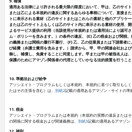
9. 補償
適用ある法律により許される最大限の限度において、甲は、乙のサイト
または乙による本規約の違反に関するあらゆる事柄について、直接または
トに表示される素材（乙のサイトまたはこれらの素材と他のアプリケーシ
または乙のサイト上もしくは乙のサイト内に表示される素材の使用、開発
よるサービス提供の利用（当該使用が本規約または適用法により認可され
ム・ポリシーを含みます。）の条件の違反、 (E) 乙の税金および関
の義務または関税の履行不履行、 (F) 乙、乙の従業員または下請業
び経費（弁護士費用を含みます。）請求から、甲、甲の関連会社および
御し、補償し、免責することに同意します。甲または甲の被指名人は、
保護のためにアマゾン関係者の代理としていかなる法的措置を行うこと
10. 準拠法および紛争
アソシエイト・プログラムもしくは本規約、本規約に基づく取引もしく
たはその主張を含む）は、
別紙2
記載の適用あるアマゾン・サイトの準
11. 税金
アソシエイト・プログラムまたは本規約（本規約の実際の違反またはそ
の関係に関する税金および関連義務は、
別紙3
記載の適用あるアマゾン
12. 雑則