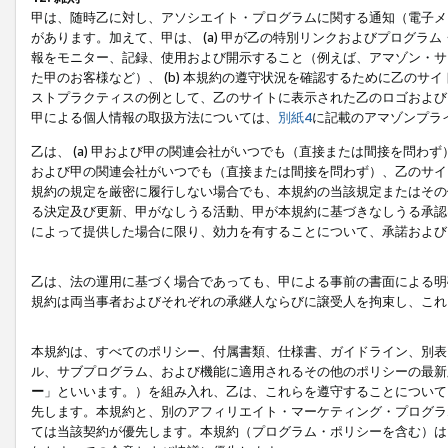
甲は、随時乙に対し、アソシエイト・プログラムに関する通知（電子メ
があります。加えて、甲は、 (a) 甲が乙の特別リンクおよびプログ
報をモニター、記録、使用および開示すること（例えば、アマゾン・サ
た甲のお客様など）、 (b) 本規約の遵守状況を確認するために乙のサイ
ストプラクティスの例として、乙のサイトに表示された乙のロゴおよび
甲による個人情報の取扱方法については、
別紙4
に記載のアマゾンプラ
乙は、 (a) 甲および甲の関連会社がいつでも（直接または間接を問わず
および甲の関連会社がいつでも（直接または間接を問わず）、乙のサイ
規約の規定を厳密に履行しない場合でも、本規約の当該規定またはその他
る決定及び更新、甲がなしうる活動、甲が本規約に基づきなしうる承認
によって提供した場合に限り、効力を有することについて、承諾および
乙は、法の運用に基づく場合であっても、甲による事前の書面による明
規約は両当事者およびそれぞれの承継人ならびに譲受人を拘束し、これ
本規約は、すべてのポリシー、付属書類、仕様書、ガイドライン、別表
ル、サブプログラム、および機能に適用されるその他のポリシーの最新
ー
」といいます。）を組み入れ、乙は、これらを遵守することについて
先します。本規約と、別のアフィリエイト・マーケティング・プログラ
ては当該契約が優先します。本規約（プログラム・ポリシーを含む）は