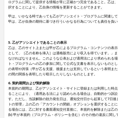
ログラムに関して提供する情報が常に正確かつ完全であること。乙は、
択することにより、乙自身の情報を更新することができます。
甲は、いかなる時であっても乙がアソシエイト・プログラムに関連して
甲は、乙が自身の期待に基づき行ういかなる行為についても責任を負い
5. 乙がアソシエイトであることの表示
乙は、乙のサイト上または甲が乙によるプログラム・コンテンツの表示ま
として、［乙の名称を挿入］は適格販売により収入を得ています。」ま
なければなりません。このような公表および適用法により求められる場
ト・プログラムへの乙の参加に関して公式な文書を表示しないものとし
の表明や誇張（甲が乙を支援、後援または支持しているという表明また
の間の関係を表明したり暗示したりしないものとします。
6. 契約期間および契約解除
本規約の期間は、乙がアソシエイト・サイトに登録または利用した時点
ることにより、（適用ある法により認められる場合は、自動的かつ訴訟
す。ただし、当該解除の効力発生日は、通知交付日から起算して7日後
トの管理」上の乙の「アカウントの閉鎖」オプションを選択することに
る場合には、乙に対する書面通知交付直後に、本規約を解除または乙のア
(b) 甲が本規約（プログラム・ポリシーを含む）のその他の違反に関し