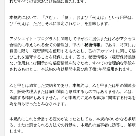
れたすべての合意および協議に優先します。
本規約において、「含む」、「例」、および「例えば」という用語は、
び「例えば、ただしそれに限定されない」を意味します。
アソシエイト・プログラムに関連して甲が乙に提供または乙がアクセス
合理的に考えられる全ての情報は、甲の「
秘密情報
」であり、将来にお
範囲に限り、秘密情報を使用するものとし、乙のアカウントに関して秘
びこれを遵守することを確保します。乙は、秘密情報を（秘密保持義務
ない使用および開示から秘密情報を防ぐため、すべての合理的な手段を
されるものとし、本規約の有効期間中及び終了後5年間適用されます。
乙と甲とは独立した契約者であり、本規約は、乙と甲または甲の関連会
ズ、販売代理店または雇用関係も形成するものではありません。乙は、
承諾する権限もありません。乙が本規約に定める事項に関連する行為を
為を自ら行ったとみなされます。
本規約にこれと矛盾する定めがあったとしても、本規約のいかなる条項
る、または罰せられる方法での行動を、本規約の当事者に誘導し、解釈
します。