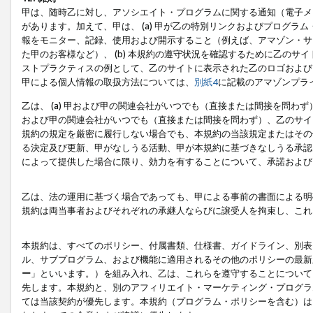
甲は、随時乙に対し、アソシエイト・プログラムに関する通知（電子メ
があります。加えて、甲は、 (a) 甲が乙の特別リンクおよびプログ
報をモニター、記録、使用および開示すること（例えば、アマゾン・サ
た甲のお客様など）、 (b) 本規約の遵守状況を確認するために乙のサイ
ストプラクティスの例として、乙のサイトに表示された乙のロゴおよび
甲による個人情報の取扱方法については、
別紙4
に記載のアマゾンプラ
乙は、 (a) 甲および甲の関連会社がいつでも（直接または間接を問わず
および甲の関連会社がいつでも（直接または間接を問わず）、乙のサイ
規約の規定を厳密に履行しない場合でも、本規約の当該規定またはその他
る決定及び更新、甲がなしうる活動、甲が本規約に基づきなしうる承認
によって提供した場合に限り、効力を有することについて、承諾および
乙は、法の運用に基づく場合であっても、甲による事前の書面による明
規約は両当事者およびそれぞれの承継人ならびに譲受人を拘束し、これ
本規約は、すべてのポリシー、付属書類、仕様書、ガイドライン、別表
ル、サブプログラム、および機能に適用されるその他のポリシーの最新
ー
」といいます。）を組み入れ、乙は、これらを遵守することについて
先します。本規約と、別のアフィリエイト・マーケティング・プログラ
ては当該契約が優先します。本規約（プログラム・ポリシーを含む）は