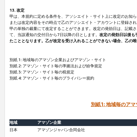
13. 改定
甲は、本規約に定める条件を、アソシエイト・サイト上に改定のお知ら
または改定内容をその時点で乙のアソシエイト・アカウントに登録され
甲の単独の裁量にて改定することができます。改定の発効日は、記載さ
て、当該通知の交付日から7日以降の日とします。
改定の発効日以後も
たこととなります。乙が改定を受け入れることができない場合、乙の唯
別紙 1: 地域毎のアマゾン企業およびアマゾン・サイト
別紙 2: アマゾン・サイト毎の準拠法および紛争規定
別紙 3: アマゾン・サイト毎の税規定
別紙 4: アマゾン・サイト毎のプライバシー規約
別紙1: 地域毎のア
地域
アマゾン企業
日本
アマゾンジャパン合同会社