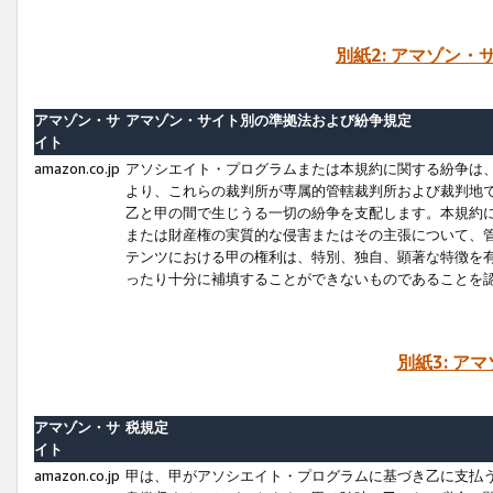
別紙2: アマゾン
アマゾン・サ
アマゾン・サイト別の準拠法および紛争規定
イト
amazon.co.jp
アソシエイト・プログラムまたは本規約に関する紛争は
より、これらの裁判所が専属的管轄裁判所および裁判地
乙と甲の間で生じうる一切の紛争を支配します。本規約
または財産権の実質的な侵害またはその主張について、
テンツにおける甲の権利は、特別、独自、顕著な特徴を
ったり十分に補填することができないものであることを
別紙3: ア
アマゾン・サ
税規定
イト
amazon.co.jp
甲は、甲がアソシエイト・プログラムに基づき乙に支払