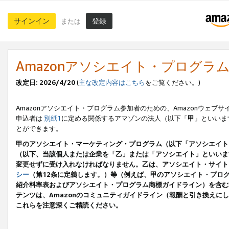
サインイン
登録
または
Amazonアソシエイト・プログラ
改定日: 2026/4/20
(
主な改定内容はこちら
をご覧ください。)
Amazonアソシエイト・プログラム参加者のための、Amazonウェブサ
申込者は
別紙1
に定める関係するアマゾンの法人（以下「
甲
」といいま
とができます。
甲のアソシエイト・マーケティング・プログラム（以下「アソシエイト
（以下、当該個人または企業を「乙」または「アソシエイト」といいま
変更せずに受け入れなければなりません。乙は、アソシエイト・サイト
シー
（第12条に定義します。）等（例えば、甲のアソシエイト・プロ
紹介料率表およびアソシエイト・プログラム商標ガイドライン）を含む本規
テンツは、Amazonのコミュニティガイドライン（報酬と引き換え
これらを注意深くご精読ください。