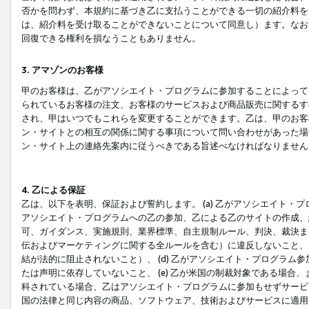
否かを問わず、本規約に基づき乙に支払うことができる一切の紹介料を
は、紹介料を受け取ることができないことについて同意し）ます。なお
回復できる権利を損なうこともありません。
3. アマゾンのお客様
甲のお客様は、乙がアソシエイト・プログラムに参加することによって
られているお客様の注文、お客様のサービスおよび商品販売に関するす
され、甲はいつでもこれらを変更することができます。乙は、甲のお客
ン・サイトとの相互の関係に関する事項について問い合わせがあった場
ン・サイト上の連絡先案内に従うべきである旨述べなければなりません
4. 乙による保証
乙は、以下を表明、保証および誓約します。 (a) 乙がアソシエイト・
アソシエイト・プログラムへの乙の参加、乙による乙のサイトの作成、
可、ガイダンス、実施規則、業界標準、自主規制ルール、判決、裁決ま
伝およびマーケティングに関する全ルールを含む）に違反しないこと、 
結が法的に阻止されないこと）、 (d) 乙がアソシエイト・プログラ
たは声明に依存していないこと、 (e) 乙が米国の制裁対象である場
科されている場合、乙はアソシエイト・プログラムに参加もせずサービス
国の法律と同じ内容の商品、ソフトウェア、技術およびサービスに適用さ