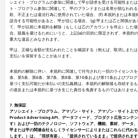
シエイト・プログラムの参加に関連して甲が請求を受ける可能性または責
ト・プログラム参加に関連して、甲のブランドまたは名誉が損なわれる可
欺、不正または違法行為に使用されていた場合、 (f) 本規約または
該当する可能性があると、甲が信じる場合、 (g) 甲または乙と関係
て、甲が以前に本規約を解除（もしくは乙のアカウントを停止）した場合
合。疑義を避けるためにいうと、上記(a)の目的に限定されず、本規約
重大な違反とみなされます。
甲は、正確な金額が支払われたことを確認する（例えば、取消しまたは
支払いを保留することがあります。
本規約の解除に伴い、本規約に関連して付与された一切のライセンスを
条、第5条、第6条、第7条、第8条、第10条および第11条およびプ
基づく支払可能だが未払いの支払義務は、本規約の解除後も存続するも
の違反または本規約に基づき生じた責任を免責するものではありません
7. 無保証
アソシエイト・プログラム、アマゾン・サイト、アマゾン・サイト上で
Product Advertising API、データフィード、プロダクト
す）および一切のテクノロジー、ソフトウェア、機能、素材、データ、
甲または甲の関連会社もしくライセンサーによりまたはこれらに代わる
します。）は、「現状有姿」、「提供されているまま」で提供されます