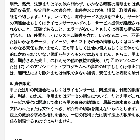
明示、黙示、法定またはその他を問わず、いかなる種類の表明または保
満足な品質、特定目的への適合性、非侵害および法、慣習、取引過程、
証を否認します。甲は、いつでも、随時サービス提供を中止し、サービ
の関連会社もしくはライセンサーのいずれも、サービス提供が継続され
れないこと、正確であること、エラーがないこともしくは有害な構成要
ずれも、 (A) 停電もしくはシステム障害を含む、いかなるエラー、不
たはいかなるデータ、イメージ、テキストその他の情報もしくはコンテ
いかなる責任も負いません。乙が甲もしくは他の個人もしくは団体から
的に定められていない保証を与えるものではありません。さらに、甲また
益、期待された売上、のれんその他の便益の損失、 (Y) 乙のアソシ
たは (Z) 乙のアソシエイト・プログラムへの参加の終了もしくは停
は、適用法により除外または制限できない補償、責任または表明を除外
8. 責任限定
甲または甲の関連会社もしくはライセンサーは、間接損害、付随的損害
益、利益、のれん、使用またはデータの損失について、たとえ甲がこれ
サービス提供に関連して生じる甲の責任の総額は、最新の請求または責
支払われたまたは支払うべき、紹介料の総額を超えないものとします。
法上の救済を求める権利を含め、一切の権利または衡平法上の救済を放
任を制限するものではありません。