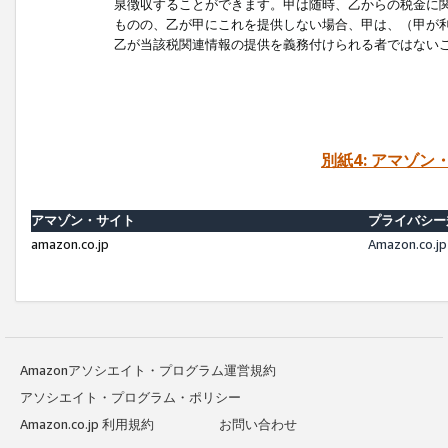
泉徴収することができます。甲は随時、乙からの税金に
ものの、乙が甲にこれを提供しない場合、甲は、（甲が
乙が当該税関連情報の提供を義務付けられる者ではない
別紙4: アマゾ
アマゾン・サイト
プライバシー
amazon.co.jp
Amazon.c
Amazonアソシエイト・プログラム運営規約
アソシエイト・プログラム・ポリシー
Amazon.co.jp 利用規約
お問い合わせ