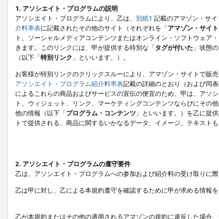
1. アソシエイト・プログラムの説明
アソシエイト・プログラムにより、乙は、
別紙1
記載のアマゾン・サイ
介料率表
に記載されたその他のサイト（それぞれを「
アマゾン・サイト
ト、ソーシャルメディアコンテンツまたはオンライン・ソフトウェア・
きます。このリンクには、甲が提供する特別な「
タグが付いた
」状態の
（以下「
特別リンク
」といいます。）。
お客様が特別リンクのクリックスルーにより、アマゾン・サイトで販売
アソシエイト・プログラム紹介料率表
記載の詳細のとおり（および同表
によるこれらの商品およびサービスの宣伝の便宜のため、甲は、アソシ
ト、ウィジェット、リンク、マーケティングコンテンツならびにその他
他の情報（以下「
プログラム・コンテンツ
」といいます。）を乙に提供
トで提供される、商品に関するいかなるデータ、イメージ、テキストも
2. アソシエイト・プログラムの遵守要件
乙は、アソシエイト・プログラムへの参加および紹介料の受け取りに際
乙は甲に対し、乙による本規約遵守を確認するために甲が求める情報を
乙が本規約またはその他の適用されるアマゾンの規約に違反した場合、