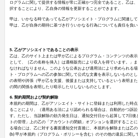
ログラムに関して提供する情報が常に正確かつ完全であること。乙は、
択することにより、乙自身の情報を更新することができます。
甲は、いかなる時であっても乙がアソシエイト・プログラムに関連して
甲は、乙が自身の期待に基づき行ういかなる行為についても責任を負い
5. 乙がアソシエイトであることの表示
乙は、乙のサイト上または甲が乙によるプログラム・コンテンツの表示ま
として、［乙の名称を挿入］は適格販売により収入を得ています。」ま
なければなりません。このような公表および適用法により求められる場
ト・プログラムへの乙の参加に関して公式な文書を表示しないものとし
の表明や誇張（甲が乙を支援、後援または支持しているという表明また
の間の関係を表明したり暗示したりしないものとします。
6. 契約期間および契約解除
本規約の期間は、乙がアソシエイト・サイトに登録または利用した時点
ることにより、（適用ある法により認められる場合は、自動的かつ訴訟
す。ただし、当該解除の効力発生日は、通知交付日から起算して7日後
トの管理」上の乙の「アカウントの閉鎖」オプションを選択することに
る場合には、乙に対する書面通知交付直後に、本規約を解除または乙のア
(b) 甲が本規約（プログラム・ポリシーを含む）のその他の違反に関し