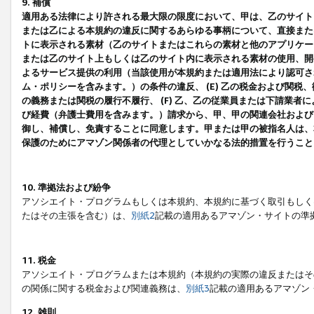
9. 補償
適用ある法律により許される最大限の限度において、甲は、乙のサイト
または乙による本規約の違反に関するあらゆる事柄について、直接または
トに表示される素材（乙のサイトまたはこれらの素材と他のアプリケーシ
または乙のサイト上もしくは乙のサイト内に表示される素材の使用、開発
よるサービス提供の利用（当該使用が本規約または適用法により認可され
ム・ポリシーを含みます。）の条件の違反、 (E) 乙の税金および関
の義務または関税の履行不履行、 (F) 乙、乙の従業員または下請業
び経費（弁護士費用を含みます。）請求から、甲、甲の関連会社および
御し、補償し、免責することに同意します。甲または甲の被指名人は、
保護のためにアマゾン関係者の代理としていかなる法的措置を行うこと
10. 準拠法および紛争
アソシエイト・プログラムもしくは本規約、本規約に基づく取引もしく
たはその主張を含む）は、
別紙2
記載の適用あるアマゾン・サイトの準
11. 税金
アソシエイト・プログラムまたは本規約（本規約の実際の違反またはそ
の関係に関する税金および関連義務は、
別紙3
記載の適用あるアマゾン
12. 雑則