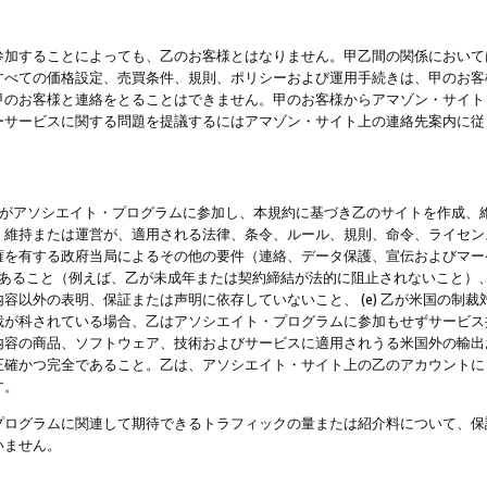
参加することによっても、乙のお客様とはなりません。甲乙間の関係において
すべての価格設定、売買条件、規則、ポリシーおよび運用手続きは、甲のお客
甲のお客様と連絡をとることはできません。甲のお客様からアマゾン・サイト
ーサービスに関する問題を提議するにはアマゾン・サイト上の連絡先案内に従
 乙がアソシエイト・プログラムに参加し、本規約に基づき乙のサイトを作成、維
、維持または運営が、適用される法律、条令、ルール、規則、命令、ライセン
権を有する政府当局によるその他の要件（連絡、データ保護、宣伝およびマー
力があること（例えば、乙が未成年または契約締結が法的に阻止されないこと）、 
容以外の表明、保証または声明に依存していないこと、 (e) 乙が米国の制
が科されている場合、乙はアソシエイト・プログラムに参加もせずサービス提供
容の商品、ソフトウェア、技術およびサービスに適用されうる米国外の輸出およ
正確かつ完全であること。乙は、アソシエイト・サイト上の乙のアカウントに
す。
プログラムに関連して期待できるトラフィックの量または紹介料について、保
いません。