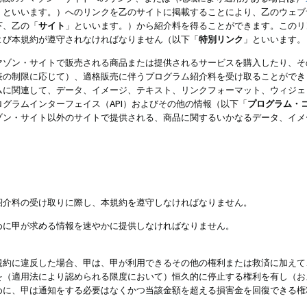
」といいます。）へのリンクを乙のサイトに掲載することにより、乙のウェブ
下、乙の「
サイト
」といいます。）から紹介料を得ることができます。このリ
よび本規約が遵守されなければなりません（以下「
特別リンク
」といいます。
マゾン・サイトで販売される商品または提供されるサービスを購入したり、そ
表の制限に応じて）、適格販売に伴うプログラム紹介料を受け取ることができ
ムに関連して、データ、イメージ、テキスト、リンクフォーマット、ウィジェ
グラムインターフェイス（API）およびその他の情報（以下「
プログラム・
ゾン・サイト以外のサイトで提供される、商品に関するいかなるデータ、イメ
紹介料の受け取りに際し、本規約を遵守しなければなりません。
めに甲が求める情報を速やかに提供しなければなりません。
規約に違反した場合、甲は、甲が利用できるその他の権利または救済に加えて
を（適用法により認められる限度において）恒久的に停止する権利を有し（お
めに、甲は通知をする必要はなくかつ当該金額を超える損害金を回復できる権