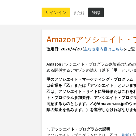
サインイン
登録
または
Amazonアソシエイト
改定日: 2026/4/20
(
主な改定内容はこちら
をご覧
Amazonアソシエイト・プログラム参加者のための
める関係するアマゾンの法人（以下「
甲
」といい
甲のアソシエイト・マーケティング・プログラム
は企業を「乙」または「アソシエイト」といいま
乙は、アソシエイト・サイトに登録またはこれを
ト・プログラム参加要件、アソシエイト・プログラ
同意するものとします。乙がAmazon.co.j
除の禁止を含みます。）を遵守しなければなりま
1. アソシエイト・プログラムの説明
アソシエイト・プログラムにより、乙は、
別紙1
記