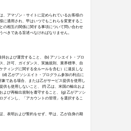
は、アマゾン・サイトに定められているお客様の
様に適用され、甲はいつでもこれらを変更するこ
との相互の関係に関する事項について問い合わせ
うべきである旨述べなければなりません。
持および運営すること、 (b) アソシエイト・プロ
ス、許可、ガイダンス、実施規則、業界標準、自
ケティングに関する全ルールを含む）に違反しな
(d) 乙がアソシエイト・プログラム参加の利点に
裁対象である場合、または乙がサービス提供を使用し
も使用しないこと、 (f) 乙は、米国の輸出およ
び再輸出規制を遵守すること、 (g) 乙がアソシ
ログインし、「アカウントの管理」を選択するこ
証、表明および誓約をせず、甲は、乙が自身の期