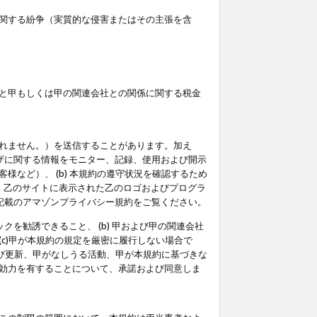
関する紛争（実質的な侵害またはその主張を含
と甲もしくは甲の関連会社との関係に関する税金
られません。）を送信することがあります。加え
ーザに関する情報をモニター、記録、使用および開示
など）、 (b) 本規約の遵守状況を確認するため
て、乙のサイトに表示された乙のロゴおよびプログラ
記載のアマゾンプライバシー規約をご覧ください。
クを勧誘できること、 (b) 甲および甲の関連会社
c)甲が本規約の規定を厳密に履行しない場合で
及び更新、甲がなしうる活動、甲が本規約に基づきな
効力を有することについて、承諾および同意しま