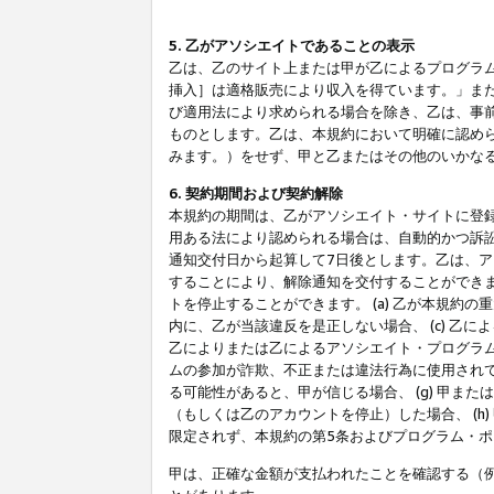
5. 乙がアソシエイトであることの表示
乙は、乙のサイト上または甲が乙によるプログラム
挿入］は適格販売により収入を得ています。」ま
び適用法により求められる場合を除き、乙は、事
ものとします。乙は、本規約において明確に認め
みます。）をせず、甲と乙またはその他のいかな
6. 契約期間および契約解除
本規約の期間は、乙がアソシエイト・サイトに登
用ある法により認められる場合は、自動的かつ訴
通知交付日から起算して7日後とします。乙は、
することにより、解除通知を交付することができ
トを停止することができます。 (a) 乙が本規約
内に、乙が当該違反を是正しない場合、 (c) 乙
乙によりまたは乙によるアソシエイト・プログラム
ムの参加が詐欺、不正または違法行為に使用されて
る可能性があると、甲が信じる場合、 (g) 甲
（もしくは乙のアカウントを停止）した場合、 (h
限定されず、本規約の第5条およびプログラム・
甲は、正確な金額が支払われたことを確認する（