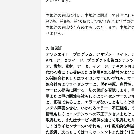
とがあります。
本規約の解除に伴い、本規約に関連して付与された
第7条、第8条、第10条および第11条およびプ
本規約の解除後も存続するものとします。本規約
りません。
7. 無保証
アソシエイト・プログラム、アマゾン・サイト、アマゾ
API、データフィード、プロダクト広告コンテン
ア、機能、素材、データ、イメージ、テキストお
代わる者による提供または使用される情報および
の関連会社もしくはライセンサーのいずれも、サ
連会社およびライセンサーは、所有権原、商品性
サービス提供に関する一切の保証を否認します。
甲または甲の関連会社もしくはライセンサーのい
と、正確であること、エラーがないこともしくは有
ステム障害を含む、いかなるエラー、不正確性、ウ
情報もしくはコンテンツへの不正アクセスまたは
取得した、またはサービス提供を通じて取得した
しくはライセンサーのいずれも、 (X) 将来的な
た投資、支出もしくはコミットメントまたは (Z