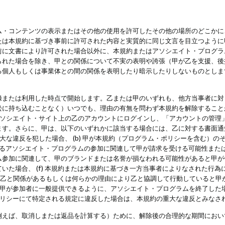
・コンテンツの表示またはその他の使用を許可したその他の場所のどこかに、
たは本規約に基づき事前に許可された内容と実質的に同じ文言を目立つように
前に文書により許可された場合以外に、本規約またはアソシエイト・プログラ
られた場合を除き、甲との関係について不実の表明や誇張（甲が乙を支援、後
る個人もしくは事業体との間の関係を表明したり暗示したりしないものとしま
録または利用した時点で開始します。乙または甲のいずれも、他方当事者に対
訟に持ち込むことなく）いつでも、理由の有無を問わず本規約を解除すること
アソシエイト・サイト上の乙のアカウントにログインし、「アカウントの管理
ます。さらに、甲は、以下のいずれかに該当する場合には、乙に対する書面通
の重大な違反を犯した場合、 (b) 甲が本規約（プログラム・ポリシーを含む）
によるアソシエイト・プログラムの参加に関連して甲が請求を受ける可能性または
参加に関連して、甲のブランドまたは名誉が損なわれる可能性があると甲が信じ
いた場合、 (f) 本規約または本規約に基づき一方当事者によりなされた行
または乙と関係があるもしくは何らかの理由により乙と協調して行動していると
) 甲が参加者に一般提供できるように、アソシエイト・プログラムを終了した
ポリシーにて特定される規定に違反した場合は、本規約の重大な違反とみなさ
例えば、取消しまたは返品を計算する）ために、解除後の合理的な期間におい