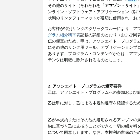
その他のサイト（それぞれを「
アマゾン・サイト
ンライン・ソフトウェア・アプリケーション（以
状態のリンクフォーマットが適切に使用され、お
お客様が特別リンクのクリックスルーにより、ア
グラム紹介料率表
記載の詳細のとおり（および同
伝の便宜のため、甲は、アソシエイト・プログラ
にその他のリンク用ツール、アプリケーションプロ
あります。プログラム・コンテンツからは、アマ
テンツは明確に除外されるものとします。
2. アソシエイト・プログラムの遵守要件
乙は、アソシエイト・プログラムへの参加および
乙は甲に対し、乙による本規約遵守を確認するた
乙が本規約またはその他の適用されるアマゾンの
約に基づき乙に支払うことができる一切の紹介料
について同意し）ます。なお、本権利の留保のた