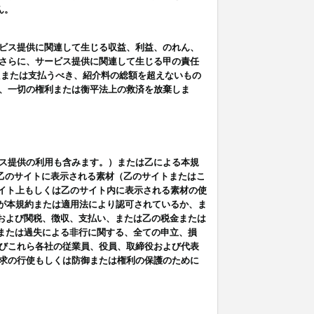
ん。
ビス提供に関連して生じる収益、利益、のれん、
さらに、サービス提供に関連して生じる甲の責任
たまたは支払うべき、紹介料の総額を超えないもの
、一切の権利または衡平法上の救済を放棄しま
ス提供の利用も含みます。）または乙による本規
は乙のサイトに表示される素材（乙のサイトまたはこ
サイト上もしくは乙のサイト内に表示される素材の使
用が本規約または適用法により認可されているか、ま
税金および関税、徴収、支払い、または乙の税金または
意または過失による非行に関する、全ての申立、損
びこれら各社の従業員、役員、取締役および代表
求の行使もしくは防御または権利の保護のために