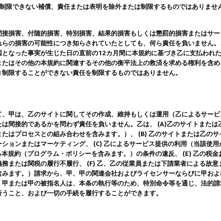
は制限できない補償、責任または表明を除外または制限するものではありませ
間接損害、付随的損害、特別損害、結果的損害もしくは懲罰的損害またはサー
れらの損害の可能性につき知らされていたとしても、何ら責任を負いません。
因となった事実が生じた日の直前の12カ月間に本規約に基づき乙に支払われ
またはその他の本規約に関連するその他の衡平法上の救済を求める権利を含め
き制限することができない責任を制限するものではありません。
て、甲は、乙のサイトに関してその作成、維持もしくは運用（乙によるサービ
は間接的であるかを問わず責任を負いません。乙は、 (A)乙のサイトまた
たはプロセスとの組み合わせを含みます。）、 (B) 乙のサイトまたは乙の
ションまたはマーケティング、 (C) 乙によるサービス提供の利用（当該使
よる本規約（プログラム・ポリシーを含みます。）の条件の違反、 (E) 乙の
務または関税の履行不履行、 (F) 乙、乙の従業員または下請業者による故
含みます。）請求から、甲、甲の関連会社およびライセンサーならびに甲およ
。甲または甲の被指名人は、本条の執行等のため、特別命令等を通じ、法的請
行うこと、および一切の手続を履行することができます。