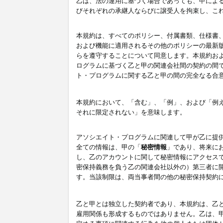
乙は、法の運用に基づく場合であっても、甲によ
びそれぞれの承継人ならびに譲受人を拘束し、こ
本規約は、すべてのポリシー、付属書類、仕様書
および機能に適用されるその他のポリシーの最新
らを遵守することについて同意します。本規約お
ログラムに基づく乙と甲の関連会社間の契約の間
ト・プログラムに関する乙と甲の間の完全なる合
本規約において、「含む」、「例」、および「例
それに限定されない」を意味します。
アソシエイト・プログラムに関連して甲が乙に提
全ての情報は、甲の「
秘密情報
」であり、将来に
し、乙のアカウントに関して秘密情報にアクセス
密保持義務を負う乙の関連会社以外の）第三者に
す。当該制限は、両当事者間の他の秘密保持契約
乙と甲とは独立した契約者であり、本規約は、乙
雇用関係も形成するものではありません。乙は、