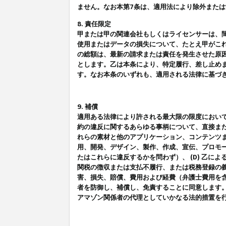
ません。なお本第7条は、適用法により除外また
8. 責任限定
甲または甲の関連会社もしくはライセンサーは、
使用またはデータの損失について、たとえ甲がこ
の総額は、最新の請求または責任を発生させた原
とします。乙は本条により、特定履行、差し止め
す。なお本条のいずれも、適用される法律に基づ
9. 補償
適用ある法律により許される最大限の限度におい
約の違反に関するあらゆる事柄について、直接また
れらの素材と他のアプリケーション、コンテンツま
用、開発、デザイン、製作、作成、宣伝、プロモー
たはこれらに違反するかを問わず）、 (D) 乙に
関税の徴収または支払不履行、または税務登録の義
害、損失、賠償、費用および経費（弁護士費用を
者を防御し、補償し、免責することに同意します
アマゾン関係者の代理としていかなる法的措置を