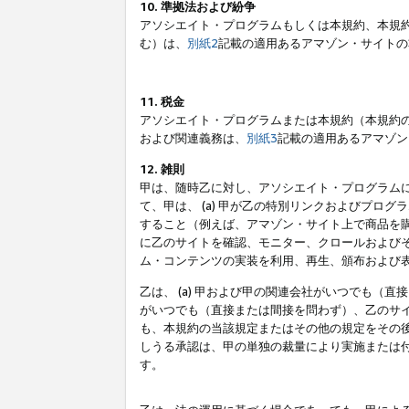
10. 準拠法および紛争
アソシエイト・プログラムもしくは本規約、本規
む）は、
別紙2
記載の適用あるアマゾン・サイトの
11. 税金
アソシエイト・プログラムまたは本規約（本規約
および関連義務は、
別紙3
記載の適用あるアマゾン
12. 雑則
甲は、随時乙に対し、アソシエイト・プログラム
て、甲は、 (a) 甲が乙の特別リンクおよびプ
すること（例えば、アマゾン・サイト上で商品を購
に乙のサイトを確認、モニター、クロールおよびそ
ム・コンテンツの実装を利用、再生、頒布および
乙は、 (a) 甲および甲の関連会社がいつでも（
がいつでも（直接または間接を問わず）、乙のサイ
も、本規約の当該規定またはその他の規定をその後
しうる承認は、甲の単独の裁量により実施または
す。