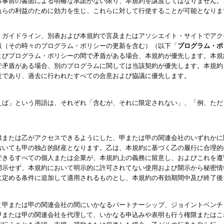
る事前の書面による明確な承諾がない限り、本規約を譲渡してはなりません。
れらの利益のために効力を生じ、これらに対して行使することが可能となりま
、ガイドライン、別表および本規約で言及またはアソシエイト・サイトでアク
版（その時々のプログラム・ポリシーの更新を含む）（以下「
プログラム・ポ
よびプログラム・ポリシーの間で矛盾がある場合、本規約が優先します。本規
で矛盾がある場合、別のプログラムに関しては当該契約が優先します。本規約
意であり、過去に行われたすべての合意および協議に優先します。
えば」という用語は、それぞれ「含むが、それに限定されない」、「例、ただ
供または乙がアクセスできるようにした、甲または甲の関連会社のいずれかに
おいても甲の独占的財産となります。乙は、本規約に基づく乙の履行に合理的
できるすべての個人または企業が、本規約上の義務に留意し、およびこれを遵
開示せず、本規約において明示的に許可されてない使用および開示から秘密情
に定める条件に追加して適用されるものとし、本規約の有効期間中及び終了後
と甲または甲の関連会社の間にいかなるパートナーシップ、ジョイントベンチ
甲または甲の関連会社を代理して、いかなる申込みや表明も行う権限またはこ