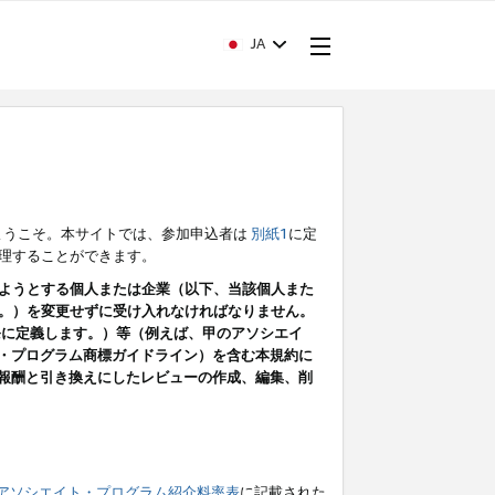
JA
ようこそ。本サイトでは、参加申込者は
別紙1
に定
理することができます。
ようとする個人または企業（以下、当該個人また
。）を変更せずに受け入れなければなりません。
条に定義します。）等（例えば、甲のアソシエイ
ト・プログラム商標ガイドライン）を含む本規約に
ン（報酬と引き換えにしたレビューの作成、編集、削
アソシエイト・プログラム紹介料率表
に記載された