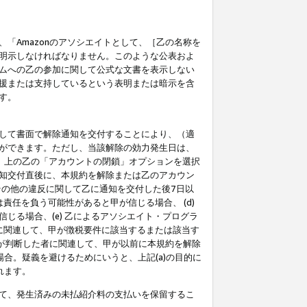
「Amazonのアソシエイトとして、［乙の名称を
明示しなければなりません。このような公表およ
ムへの乙の参加に関して公式な文書を表示しない
援または支持しているという表明または暗示を含
す。
して書面で解除通知を交付することにより、（適
ができます。ただし、当該解除の効力発生日は、
」上の乙の「アカウントの閉鎖」オプションを選択
知交付直後に、本規約を解除または乙のアカウン
のその他の違反に関して乙に通知を交付した後7日以
責任を負う可能性があると甲が信じる場合、 (d)
る場合、(e) 乙によるアソシエイト・プログラ
為に関連して、甲が徴税要件に該当するまたは該当す
甲が判断した者に関連して、甲が以前に本規約を解除
場合。疑義を避けるためにいうと、上記(a)の目的に
れます。
て、発生済みの未払紹介料の支払いを保留するこ