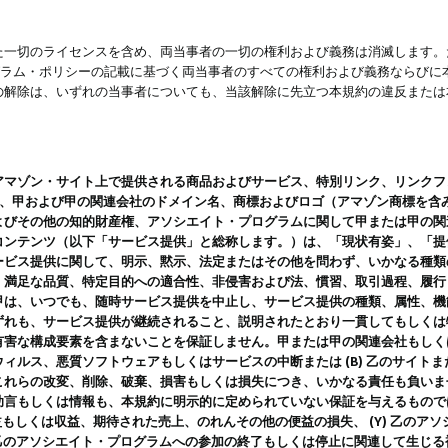
一切のライセンスを含め、両当事者の一切の権利および義務は消滅します。た
ログラム・ポリシーの記載に基づく両当事者のすべての権利および義務ならび
の解除は、いずれの当事者についても、当該解除に先立つ本規約の違反または
ン・サイト上で提供される商品およびサービス、特別リンク、リンクフォーマット、
ツ、甲および甲の関連会社のドメイン名、商標およびロゴ（アマゾン商標を含
よびその他の知的財産権、アソシエイト・プログラムに関して甲または甲の関
コンテンツ（以下「サービス提供」と総称します。）は、「現状有姿」、「提
ービス提供に関して、明示、黙示、法定またはその他を問わず、いかなる種類
、満足な品質、特定目的への適合性、非侵害および法、慣習、取引過程、履行
甲は、いつでも、随時サービス提供を中止し、サービス提供の種類、属性、機
ずれも、サービス提供が継続されること、説明されたとおり一貫してもしくは
害な構成要素を含まないことを保証しません。甲または甲の関連会社もしくはラ
ィルス、悪質ソフトウェアもしくはサービスの中断または (B) 乙のサイト
これらの改変、削除、破棄、損害もしくは損失につき、いかなる責任も負いま
助言もしくは情報も、本規約に明示的に定められていない保証を与えるもので
利益もしくは収益、期待された売上、のれんその他の便益の損失、 (Y) 乙の
) 乙のアソシエイト・プログラムへの参加の終了もしくは停止に関連して生じ