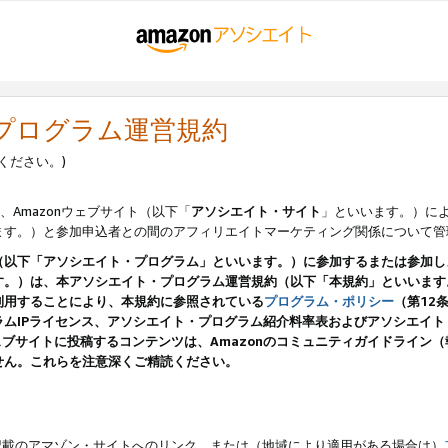
・プログラム運営規約
ください。)
、Amazonウェブサイト（以下「
アソシエイト・サイト
」といいます。）に
ます。）と参加申込者との間のアフィリエイトマーケティング関係について管
（以下「アソシエイト・プログラム」といいます。）に参加するまたは参加し
す。）は、本アソシエイト・プログラム運営規約（以下「本規約」といいます
利用することにより、本規約に参照されている
プログラム・ポリシー
（第12
ムIPライセンス、アソシエイト・プログラム紹介料率表およびアソシエイ
pのウェブサイトに投稿するコンテンツは、Amazonのコミュニティガイドライ
せん。これらを注意深くご精読ください。
載のアマゾン・サイトへのリンク、または（地域により適用がある場合は）