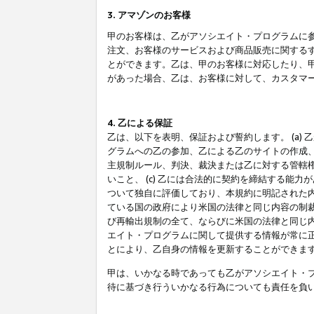
3. アマゾンのお客様
甲のお客様は、乙がアソシエイト・プログラムに
注文、お客様のサービスおよび商品販売に関する
とができます。乙は、甲のお客様に対応したり、
があった場合、乙は、お客様に対して、カスタマ
4. 乙による保証
乙は、以下を表明、保証および誓約します。 (a)
グラムへの乙の参加、乙による乙のサイトの作成
主規制ルール、判決、裁決または乙に対する管轄
いこと、 (c) 乙には合法的に契約を締結する能
ついて独自に評価しており、本規約に明記された内
ている国の政府により米国の法律と同じ内容の制裁
び再輸出規制の全て、ならびに米国の法律と同じ内
エイト・プログラムに関して提供する情報が常に
とにより、乙自身の情報を更新することができま
甲は、いかなる時であっても乙がアソシエイト・
待に基づき行ういかなる行為についても責任を負