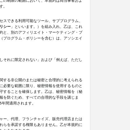
この制限の範囲において、本規約は両当事者およ
す。
セスできる利用可能なツール、サブプログラム、
リシー
」といいます。）を組み入れ、乙は、これ
約と、別のアフィリエイト・マーケティング・プ
（プログラム・ポリシーを含む）は、アソシエイ
しそれに限定されない」および「例えば、ただし
関する非公開のまたは秘密と合理的に考えられる
に必要な範囲に限り、秘密情報を使用するものと
守することを確保します。乙は、秘密情報を（秘
報を防ぐため、すべての合理的な手段を講じま
5年間適用されます。
ャー、代理、フランチャイズ、販売代理店または
れらを承諾する権限もありません。乙が本規約に