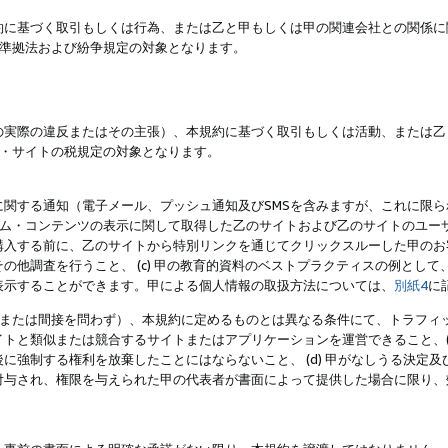
約に基づく取引もしくは行為、または乙と甲もしくは甲の関連会社との関係に
準拠法および紛争規定の対象となります。
の実際の違反またはその主張）、本規約に基づく取引もしくは活動、または乙
・サイトの税規定の対象となります。
に関する通知（電子メール、プッシュ通知及びSMSを含みますが、これに限
ログラム・コンテンツの表示に関して取得した乙のサイトおよび乙のサイトのユ
入する前に、乙のサイトから特別リンクを通じてクリックスルーした甲のお客様
の他調査を行うこと、 (c) 甲の教育的資料のベストプラクティスの例とし
表示することができます。甲による個人情報の取扱方法については、
別紙4
に
直接または間接を問わず）、本規約に定めるものとは異なる条件にて、トラフィッ
トと類似または競合するサイトまたはアプリケーションを運営できること、(
に強制する権利を放棄したことにはならないこと、 (d) 甲がなしうる決定
付与され、権限を与えられた甲の代表者が書面によって提供した場合に限り、