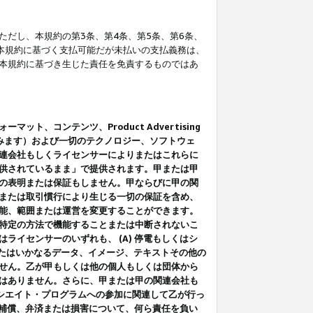
だし、本規約の第3条、第4条、第5条、第6条、
に本規約に基づく支払可能だが未払いの支払義務は、
本規約に基づき生じた責任を免責するものではあ
コンテンツ、Product Advertising
みます）および一切のテクノロジー、ソフトウェ
連会社もしくライセンサーによりまたはこれらに
供されているまま」で提供されます。甲または甲
の表明または保証もしません。甲ならびに甲の関
または取引慣行により生じる一切の保証を含め、
能、範囲または運営を変更することができます。
特定の方法で機能することまたは中断されないこ
イセンサーのいずれも、 (A) 停電もしくはシ
またはいかなるデータ、イメージ、テキストその他の
せん。乙が甲もしくは他の個人もしくは団体から
はありません。さらに、甲または甲の関連会社も
アソシエイト・プログラムへの参加に関連して乙が行っ
る補償、弁済または損害について、何ら責任を負い