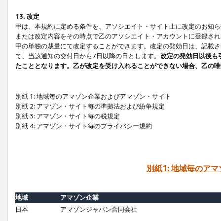
13. 改定
甲は、本規約に定める条件を、アソシエイト・サイト上に改定のお知ら
または改定内容をその時点で乙のアソシエイト・アカウントに登録され
甲の単独の裁量にて改定することができます。改定の発効日は、記載さ
て、当該通知の交付日から7日以降の日とします。
改定の発効日以後も
たこととなります。乙が改定を受け入れることができない場合、乙の唯
別紙 1: 地域毎のアマゾン企業およびアマゾン・サイト
別紙 2: アマゾン・サイト毎の準拠法および紛争規定
別紙 3: アマゾン・サイト毎の税規定
別紙 4: アマゾン・サイト毎のプライバシー規約
別紙1: 地域毎のア
地域
アマゾン企業
日本
アマゾンジャパン合同会社