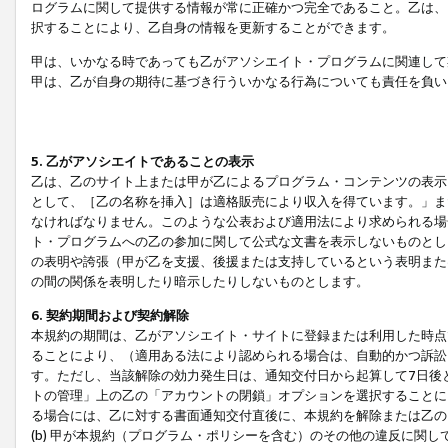
ログラムに関して提供する情報が常に正確かつ完全であること。乙は、
択することにより、乙自身の情報を更新することができます。
甲は、いかなる時であっても乙がアソシエイト・プログラムに関連して
甲は、乙が自身の期待に基づき行ういかなる行為についても責任を負い
5. 乙がアソシエイトであることの表示
乙は、乙のサイト上または甲が乙によるプログラム・コンテンツの表示ま
として、［乙の名称を挿入］は適格販売により収入を得ています。」ま
なければなりません。このような公表および適用法により求められる場
ト・プログラムへの乙の参加に関して公式な文書を表示しないものとし
の表明や誇張（甲が乙を支援、後援または支持しているという表明また
の間の関係を表明したり暗示したりしないものとします。
6. 契約期間および契約解除
本規約の期間は、乙がアソシエイト・サイトに登録または利用した時点
ることにより、（適用ある法により認められる場合は、自動的かつ訴訟
す。ただし、当該解除の効力発生日は、通知交付日から起算して7日後
トの管理」上の乙の「アカウントの閉鎖」オプションを選択することに
る場合には、乙に対する書面通知交付直後に、本規約を解除または乙のア
(b) 甲が本規約（プログラム・ポリシーを含む）のその他の違反に関し