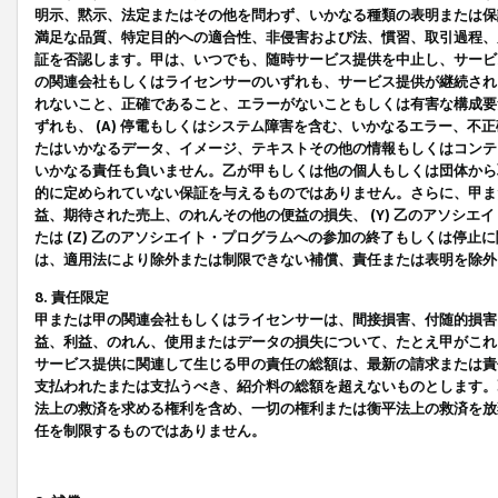
明示、黙示、法定またはその他を問わず、いかなる種類の表明または保
満足な品質、特定目的への適合性、非侵害および法、慣習、取引過程、
証を否認します。甲は、いつでも、随時サービス提供を中止し、サービ
の関連会社もしくはライセンサーのいずれも、サービス提供が継続され
れないこと、正確であること、エラーがないこともしくは有害な構成要
ずれも、 (A) 停電もしくはシステム障害を含む、いかなるエラー、不
たはいかなるデータ、イメージ、テキストその他の情報もしくはコンテ
いかなる責任も負いません。乙が甲もしくは他の個人もしくは団体から
的に定められていない保証を与えるものではありません。さらに、甲また
益、期待された売上、のれんその他の便益の損失、 (Y) 乙のアソシ
たは (Z) 乙のアソシエイト・プログラムへの参加の終了もしくは停
は、適用法により除外または制限できない補償、責任または表明を除外
8. 責任限定
甲または甲の関連会社もしくはライセンサーは、間接損害、付随的損害
益、利益、のれん、使用またはデータの損失について、たとえ甲がこれ
サービス提供に関連して生じる甲の責任の総額は、最新の請求または責
支払われたまたは支払うべき、紹介料の総額を超えないものとします。
法上の救済を求める権利を含め、一切の権利または衡平法上の救済を放
任を制限するものではありません。