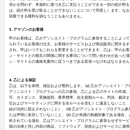
否かを問わず、本規約に基づき乙に支払うことができる一切の紹介料を
は、紹介料を受け取ることができないことについて同意し）ます。なお
回復できる権利を損なうこともありません。
3. アマゾンのお客様
甲のお客様は、乙がアソシエイト・プログラムに参加することによって
られているお客様の注文、お客様のサービスおよび商品販売に関するす
され、甲はいつでもこれらを変更することができます。乙は、甲のお客
ン・サイトとの相互の関係に関する事項について問い合わせがあった場
ン・サイト上の連絡先案内に従うべきである旨述べなければなりません
4. 乙による保証
乙は、以下を表明、保証および誓約します。 (a) 乙がアソシエイト・
アソシエイト・プログラムへの乙の参加、乙による乙のサイトの作成、
可、ガイダンス、実施規則、業界標準、自主規制ルール、判決、裁決ま
伝およびマーケティングに関する全ルールを含む）に違反しないこと、 
結が法的に阻止されないこと）、 (d) 乙がアソシエイト・プログラ
たは声明に依存していないこと、 (e) 乙が米国の制裁対象である場
科されている場合、乙はアソシエイト・プログラムに参加もせずサービス
国の法律と同じ内容の商品、ソフトウェア、技術およびサービスに適用さ