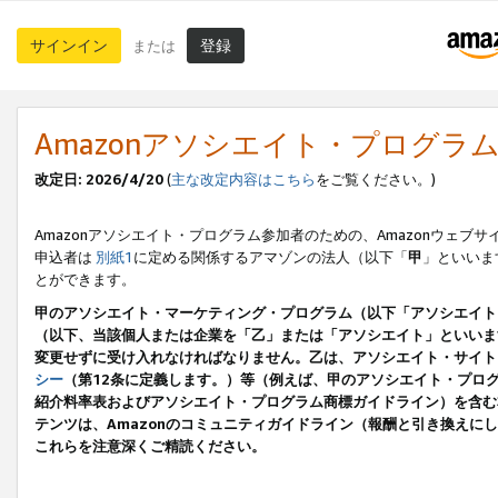
サインイン
登録
または
Amazonアソシエイト・プログラ
改定日: 2026/4/20
(
主な改定内容はこちら
をご覧ください。)
Amazonアソシエイト・プログラム参加者のための、Amazonウェブサ
申込者は
別紙1
に定める関係するアマゾンの法人（以下「
甲
」といいま
とができます。
甲のアソシエイト・マーケティング・プログラム（以下「アソシエイト
（以下、当該個人または企業を「乙」または「アソシエイト」といいま
変更せずに受け入れなければなりません。乙は、アソシエイト・サイト
シー
（第12条に定義します。）等（例えば、甲のアソシエイト・プロ
紹介料率表およびアソシエイト・プログラム商標ガイドライン）を含む本規
テンツは、Amazonのコミュニティガイドライン（報酬と引き換え
これらを注意深くご精読ください。