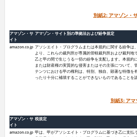
別紙2: アマゾン
アマゾン・サ
アマゾン・サイト別の準拠法および紛争規定
イト
amazon.co.jp
アソシエイト・プログラムまたは本規約に関する紛争は
より、これらの裁判所が専属的管轄裁判所および裁判地
乙と甲の間で生じうる一切の紛争を支配します。本規約
または財産権の実質的な侵害またはその主張について、
テンツにおける甲の権利は、特別、独自、顕著な特徴を
ったり十分に補填することができないものであることを
別紙3: ア
アマゾン・サ
税規定
イト
amazon.co.jp
甲は、甲がアソシエイト・プログラムに基づき乙に支払