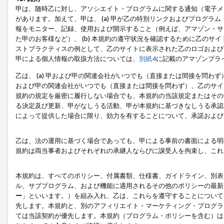
甲は、随時乙に対し、アソシエイト・プログラムに関する通知（電子メ
があります。加えて、甲は、 (a) 甲が乙の特別リンクおよびプログ
報をモニター、記録、使用および開示すること（例えば、アマゾン・サ
た甲のお客様など）、 (b) 本規約の遵守状況を確認するために乙のサイ
ストプラクティスの例として、乙のサイトに表示された乙のロゴおよび
甲による個人情報の取扱方法については、
別紙4
に記載のアマゾンプラ
乙は、 (a) 甲および甲の関連会社がいつでも（直接または間接を問わず
および甲の関連会社がいつでも（直接または間接を問わず）、乙のサイ
規約の規定を厳密に履行しない場合でも、本規約の当該規定またはその他
る決定及び更新、甲がなしうる活動、甲が本規約に基づきなしうる承認
によって提供した場合に限り、効力を有することについて、承諾および
乙は、法の運用に基づく場合であっても、甲による事前の書面による明
規約は両当事者およびそれぞれの承継人ならびに譲受人を拘束し、これ
本規約は、すべてのポリシー、付属書類、仕様書、ガイドライン、別表
ル、サブプログラム、および機能に適用されるその他のポリシーの最新
ー
」といいます。）を組み入れ、乙は、これらを遵守することについて
先します。本規約と、別のアフィリエイト・マーケティング・プログラ
ては当該契約が優先します。本規約（プログラム・ポリシーを含む）は