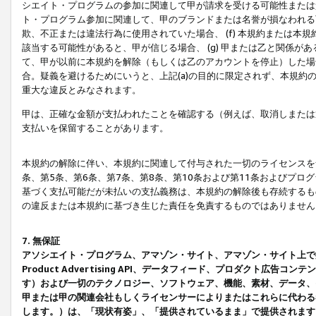
シエイト・プログラムの参加に関連して甲が請求を受ける可能性または責
ト・プログラム参加に関連して、甲のブランドまたは名誉が損なわれる可
欺、不正または違法行為に使用されていた場合、 (f) 本規約または
該当する可能性があると、甲が信じる場合、 (g) 甲または乙と関係
て、甲が以前に本規約を解除（もしくは乙のアカウントを停止）した場合
合。疑義を避けるためにいうと、上記(a)の目的に限定されず、本規約
重大な違反とみなされます。
甲は、正確な金額が支払われたことを確認する（例えば、取消しまたは
支払いを保留することがあります。
本規約の解除に伴い、本規約に関連して付与された一切のライセンスを
条、第5条、第6条、第7条、第8条、第10条および第11条およびプ
基づく支払可能だが未払いの支払義務は、本規約の解除後も存続するも
の違反または本規約に基づき生じた責任を免責するものではありません
7. 無保証
アソシエイト・プログラム、アマゾン・サイト、アマゾン・サイト上で
Product Advertising API、データフィード、プロダクト
す）および一切のテクノロジー、ソフトウェア、機能、素材、データ、
甲または甲の関連会社もしくライセンサーによりまたはこれらに代わる
します。）は、「現状有姿」、「提供されているまま」で提供されます