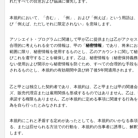
れたすべての合意および協議に優先します。
本規約において、「含む」、「例」、および「例えば」という用語は、
び「例えば、ただしそれに限定されない」を意味します。
アソシエイト・プログラムに関連して甲が乙に提供または乙がアクセス
合理的に考えられる全ての情報は、甲の「
秘密情報
」であり、将来にお
範囲に限り、秘密情報を使用するものとし、乙のアカウントに関して秘
びこれを遵守することを確保します。乙は、秘密情報を（秘密保持義務
ない使用および開示から秘密情報を防ぐため、すべての合理的な手段を
されるものとし、本規約の有効期間中及び終了後5年間適用されます。
乙と甲とは独立した契約者であり、本規約は、乙と甲または甲の関連会
ズ、販売代理店または雇用関係も形成するものではありません。乙は、
承諾する権限もありません。乙が本規約に定める事項に関連する行為を
為を自ら行ったとみなされます。
本規約にこれと矛盾する定めがあったとしても、本規約のいかなる条項
る、または罰せられる方法での行動を、本規約の当事者に誘導し、解釈
します。