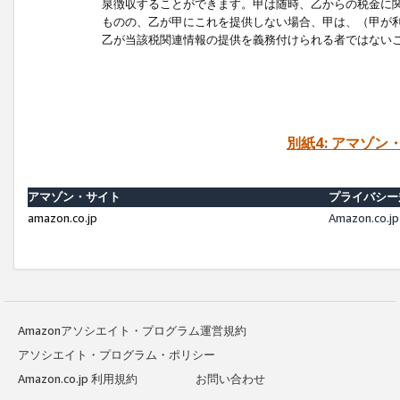
泉徴収することができます。甲は随時、乙からの税金に
ものの、乙が甲にこれを提供しない場合、甲は、（甲が
乙が当該税関連情報の提供を義務付けられる者ではない
別紙4: アマゾ
アマゾン・サイト
プライバシー
amazon.co.jp
Amazon.c
Amazonアソシエイト・プログラム運営規約
アソシエイト・プログラム・ポリシー
Amazon.co.jp 利用規約
お問い合わせ