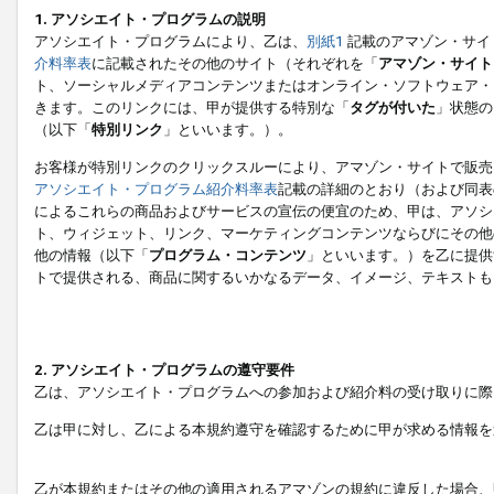
1. アソシエイト・プログラムの説明
アソシエイト・プログラムにより、乙は、
別紙1
記載のアマゾン・サイ
介料率表
に記載されたその他のサイト（それぞれを「
アマゾン・サイト
ト、ソーシャルメディアコンテンツまたはオンライン・ソフトウェア・
きます。このリンクには、甲が提供する特別な「
タグが付いた
」状態の
（以下「
特別リンク
」といいます。）。
お客様が特別リンクのクリックスルーにより、アマゾン・サイトで販売
アソシエイト・プログラム紹介料率表
記載の詳細のとおり（および同表
によるこれらの商品およびサービスの宣伝の便宜のため、甲は、アソシ
ト、ウィジェット、リンク、マーケティングコンテンツならびにその他
他の情報（以下「
プログラム・コンテンツ
」といいます。）を乙に提供
トで提供される、商品に関するいかなるデータ、イメージ、テキストも
2. アソシエイト・プログラムの遵守要件
乙は、アソシエイト・プログラムへの参加および紹介料の受け取りに際
乙は甲に対し、乙による本規約遵守を確認するために甲が求める情報を
乙が本規約またはその他の適用されるアマゾンの規約に違反した場合、