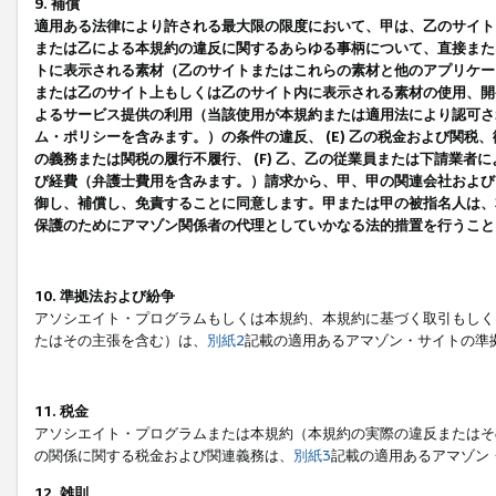
9. 補償
適用ある法律により許される最大限の限度において、甲は、乙のサイト
または乙による本規約の違反に関するあらゆる事柄について、直接または
トに表示される素材（乙のサイトまたはこれらの素材と他のアプリケーシ
または乙のサイト上もしくは乙のサイト内に表示される素材の使用、開発
よるサービス提供の利用（当該使用が本規約または適用法により認可され
ム・ポリシーを含みます。）の条件の違反、 (E) 乙の税金および関
の義務または関税の履行不履行、 (F) 乙、乙の従業員または下請業
び経費（弁護士費用を含みます。）請求から、甲、甲の関連会社および
御し、補償し、免責することに同意します。甲または甲の被指名人は、
保護のためにアマゾン関係者の代理としていかなる法的措置を行うこと
10. 準拠法および紛争
アソシエイト・プログラムもしくは本規約、本規約に基づく取引もしく
たはその主張を含む）は、
別紙2
記載の適用あるアマゾン・サイトの準
11. 税金
アソシエイト・プログラムまたは本規約（本規約の実際の違反またはそ
の関係に関する税金および関連義務は、
別紙3
記載の適用あるアマゾン
12. 雑則