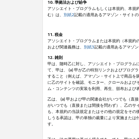
10. 準拠法および紛争
アソシエイト・プログラムもしくは本規約、本規
む）は、
別紙2
記載の適用あるアマゾン・サイトの
11. 税金
アソシエイト・プログラムまたは本規約（本規約
および関連義務は、
別紙3
記載の適用あるアマゾン
12. 雑則
甲は、随時乙に対し、アソシエイト・プログラム
て、甲は、 (a) 甲が乙の特別リンクおよびプ
すること（例えば、アマゾン・サイト上で商品を購
に乙のサイトを確認、モニター、クロールおよびそ
ム・コンテンツの実装を利用、再生、頒布および
乙は、 (a) 甲および甲の関連会社がいつでも（
がいつでも（直接または間接を問わず）、乙のサイ
も、本規約の当該規定またはその他の規定をその後
しうる承認は、甲の単独の裁量により実施または
す。