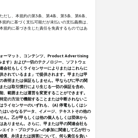
だし、本規約の第3条、第4条、第5条、第6条、
に本規約に基づく支払可能だが未払いの支払義務は、
本規約に基づき生じた責任を免責するものではあ
コンテンツ、Product Advertising
みます）および一切のテクノロジー、ソフトウェ
連会社もしくライセンサーによりまたはこれらに
供されているまま」で提供されます。甲または甲
の表明または保証もしません。甲ならびに甲の関
または取引慣行により生じる一切の保証を含め、
能、範囲または運営を変更することができます。
特定の方法で機能することまたは中断されないこ
イセンサーのいずれも、 (A) 停電もしくはシ
またはいかなるデータ、イメージ、テキストその他の
せん。乙が甲もしくは他の個人もしくは団体から
はありません。さらに、甲または甲の関連会社も
アソシエイト・プログラムへの参加に関連して乙が行っ
る補償、弁済または損害について、何ら責任を負い