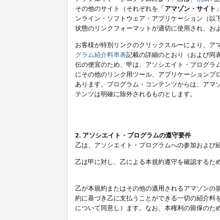
その他のサイト（それぞれを「
アマゾン・サイト
ンライン・ソフトウェア・アプリケーション（以
状態のリンクフォーマットが適切に使用され、お
お客様が特別リンクのクリックスルーにより、ア
グラム紹介料率表
記載の詳細のとおり（および同
伝の便宜のため、甲は、アソシエイト・プログラ
にその他のリンク用ツール、アプリケーションプロ
あります。プログラム・コンテンツからは、アマ
テンツは明確に除外されるものとします。
2. アソシエイト・プログラムの遵守要件
乙は、アソシエイト・プログラムへの参加および
乙は甲に対し、乙による本規約遵守を確認するた
乙が本規約またはその他の適用されるアマゾンの
約に基づき乙に支払うことができる一切の紹介料
について同意し）ます。なお、本権利の留保のた