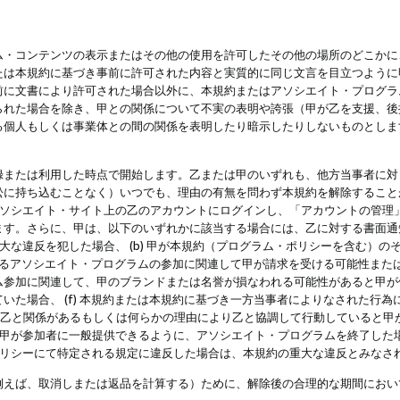
・コンテンツの表示またはその他の使用を許可したその他の場所のどこかに、
たは本規約に基づき事前に許可された内容と実質的に同じ文言を目立つように
前に文書により許可された場合以外に、本規約またはアソシエイト・プログラ
られた場合を除き、甲との関係について不実の表明や誇張（甲が乙を支援、後
る個人もしくは事業体との間の関係を表明したり暗示したりしないものとしま
録または利用した時点で開始します。乙または甲のいずれも、他方当事者に対
訟に持ち込むことなく）いつでも、理由の有無を問わず本規約を解除すること
アソシエイト・サイト上の乙のアカウントにログインし、「アカウントの管理
ます。さらに、甲は、以下のいずれかに該当する場合には、乙に対する書面通
の重大な違反を犯した場合、 (b) 甲が本規約（プログラム・ポリシーを含む）
によるアソシエイト・プログラムの参加に関連して甲が請求を受ける可能性または
参加に関連して、甲のブランドまたは名誉が損なわれる可能性があると甲が信じ
いた場合、 (f) 本規約または本規約に基づき一方当事者によりなされた行
または乙と関係があるもしくは何らかの理由により乙と協調して行動していると
) 甲が参加者に一般提供できるように、アソシエイト・プログラムを終了した
ポリシーにて特定される規定に違反した場合は、本規約の重大な違反とみなさ
例えば、取消しまたは返品を計算する）ために、解除後の合理的な期間におい