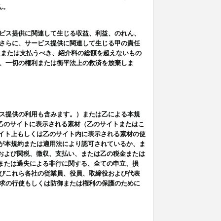
ん。
ビス提供に関連して生じる収益、利益、のれん、
さらに、サービス提供に関連して生じる甲の責任
たまたは支払うべき、紹介料の総額を超えないもの
、一切の権利または衡平法上の救済を放棄しま
ス提供の利用も含みます。）または乙による本規
は乙のサイトに表示される素材（乙のサイトまたはこ
サイト上もしくは乙のサイト内に表示される素材の使
用が本規約または適用法により認可されているか、ま
税金および関税、徴収、支払い、または乙の税金または
意または過失による非行に関する、全ての申立、損
びこれら各社の従業員、役員、取締役および代表
求の行使もしくは防御または権利の保護のために