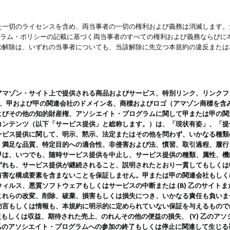
一切のライセンスを含め、両当事者の一切の権利および義務は消滅します。た
ログラム・ポリシーの記載に基づく両当事者のすべての権利および義務ならび
の解除は、いずれの当事者についても、当該解除に先立つ本規約の違反または
ン・サイト上で提供される商品およびサービス、特別リンク、リンクフォーマット、
ツ、甲および甲の関連会社のドメイン名、商標およびロゴ（アマゾン商標を含
よびその他の知的財産権、アソシエイト・プログラムに関して甲または甲の関
コンテンツ（以下「サービス提供」と総称します。）は、「現状有姿」、「提
ービス提供に関して、明示、黙示、法定またはその他を問わず、いかなる種類
、満足な品質、特定目的への適合性、非侵害および法、慣習、取引過程、履行
甲は、いつでも、随時サービス提供を中止し、サービス提供の種類、属性、機
ずれも、サービス提供が継続されること、説明されたとおり一貫してもしくは
害な構成要素を含まないことを保証しません。甲または甲の関連会社もしくはラ
ィルス、悪質ソフトウェアもしくはサービスの中断または (B) 乙のサイト
これらの改変、削除、破棄、損害もしくは損失につき、いかなる責任も負いま
助言もしくは情報も、本規約に明示的に定められていない保証を与えるもので
利益もしくは収益、期待された売上、のれんその他の便益の損失、 (Y) 乙の
) 乙のアソシエイト・プログラムへの参加の終了もしくは停止に関連して生じ