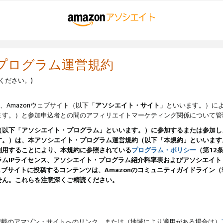
・プログラム運営規約
ください。)
、Amazonウェブサイト（以下「
アソシエイト・サイト
」といいます。）に
ます。）と参加申込者との間のアフィリエイトマーケティング関係について管
（以下「アソシエイト・プログラム」といいます。）に参加するまたは参加し
す。）は、本アソシエイト・プログラム運営規約（以下「本規約」といいます
利用することにより、本規約に参照されている
プログラム・ポリシー
（第12
ムIPライセンス、アソシエイト・プログラム紹介料率表およびアソシエイ
pのウェブサイトに投稿するコンテンツは、Amazonのコミュニティガイドライ
せん。これらを注意深くご精読ください。
載のアマゾン・サイトへのリンク、または（地域により適用がある場合は）