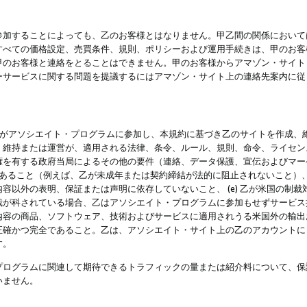
参加することによっても、乙のお客様とはなりません。甲乙間の関係において
すべての価格設定、売買条件、規則、ポリシーおよび運用手続きは、甲のお客
甲のお客様と連絡をとることはできません。甲のお客様からアマゾン・サイト
ーサービスに関する問題を提議するにはアマゾン・サイト上の連絡先案内に従
 乙がアソシエイト・プログラムに参加し、本規約に基づき乙のサイトを作成、維
、維持または運営が、適用される法律、条令、ルール、規則、命令、ライセン
権を有する政府当局によるその他の要件（連絡、データ保護、宣伝およびマー
力があること（例えば、乙が未成年または契約締結が法的に阻止されないこと）、 
容以外の表明、保証または声明に依存していないこと、 (e) 乙が米国の制
が科されている場合、乙はアソシエイト・プログラムに参加もせずサービス提供
容の商品、ソフトウェア、技術およびサービスに適用されうる米国外の輸出およ
正確かつ完全であること。乙は、アソシエイト・サイト上の乙のアカウントに
す。
プログラムに関連して期待できるトラフィックの量または紹介料について、保
いません。