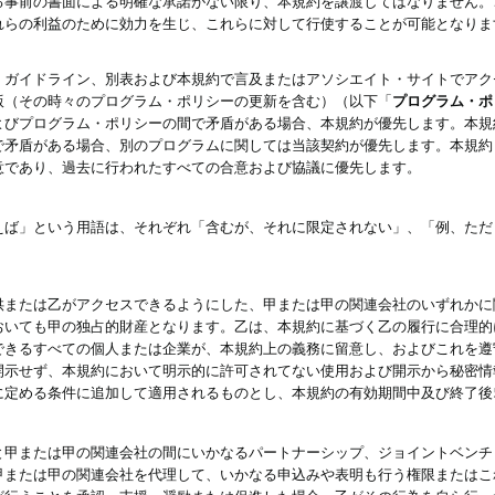
る事前の書面による明確な承諾がない限り、本規約を譲渡してはなりません。
れらの利益のために効力を生じ、これらに対して行使することが可能となりま
、ガイドライン、別表および本規約で言及またはアソシエイト・サイトでアク
版（その時々のプログラム・ポリシーの更新を含む）（以下「
プログラム・ポ
よびプログラム・ポリシーの間で矛盾がある場合、本規約が優先します。本規
で矛盾がある場合、別のプログラムに関しては当該契約が優先します。本規約
意であり、過去に行われたすべての合意および協議に優先します。
えば」という用語は、それぞれ「含むが、それに限定されない」、「例、ただ
供または乙がアクセスできるようにした、甲または甲の関連会社のいずれかに
おいても甲の独占的財産となります。乙は、本規約に基づく乙の履行に合理的
できるすべての個人または企業が、本規約上の義務に留意し、およびこれを遵
開示せず、本規約において明示的に許可されてない使用および開示から秘密情
に定める条件に追加して適用されるものとし、本規約の有効期間中及び終了後
と甲または甲の関連会社の間にいかなるパートナーシップ、ジョイントベンチ
甲または甲の関連会社を代理して、いかなる申込みや表明も行う権限またはこ