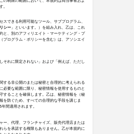
この制限の範囲において、本規約は両当事者およ
す。
セスできる利用可能なツール、サブプログラム、
リシー
」といいます。）を組み入れ、乙は、これ
約と、別のアフィリエイト・マーケティング・プ
（プログラム・ポリシーを含む）は、アソシエイ
しそれに限定されない」および「例えば、ただし
関する非公開のまたは秘密と合理的に考えられる
に必要な範囲に限り、秘密情報を使用するものと
守することを確保します。乙は、秘密情報を（秘
報を防ぐため、すべての合理的な手段を講じま
5年間適用されます。
ャー、代理、フランチャイズ、販売代理店または
れらを承諾する権限もありません。乙が本規約に