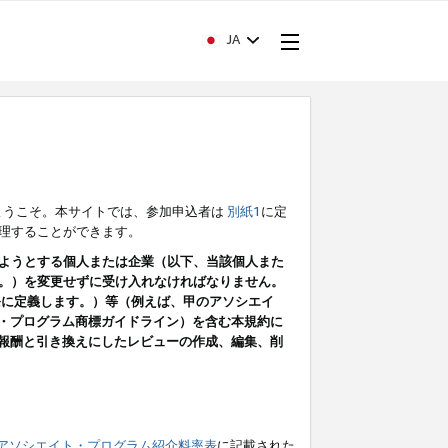
JA
ようこそ。本サイトでは、参加申込者は
別紙1
に定
理することができます。
ようとする個人または企業（以下、当該個人また
。）を変更せずに受け入れなければなりません。
条に定義します。）等（例えば、甲のアソシエイ
ト・プログラム商標ガイドライン）を含む本規約に
ン（報酬と引き換えにしたレビューの作成、編集、削
アソシエイト・プログラム紹介料率表
に記載された