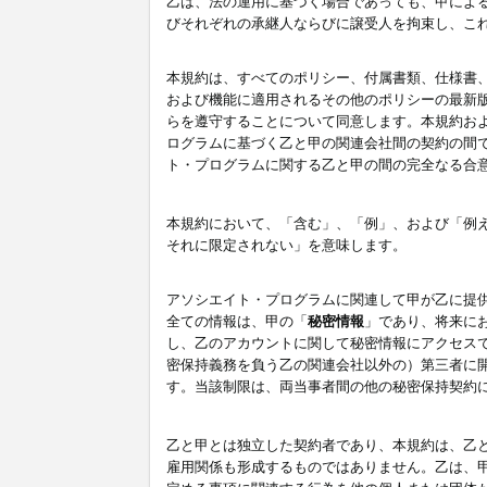
乙は、法の運用に基づく場合であっても、甲によ
びそれぞれの承継人ならびに譲受人を拘束し、こ
本規約は、すべてのポリシー、付属書類、仕様書
および機能に適用されるその他のポリシーの最新
らを遵守することについて同意します。本規約お
ログラムに基づく乙と甲の関連会社間の契約の間
ト・プログラムに関する乙と甲の間の完全なる合
本規約において、「含む」、「例」、および「例
それに限定されない」を意味します。
アソシエイト・プログラムに関連して甲が乙に提
全ての情報は、甲の「
秘密情報
」であり、将来に
し、乙のアカウントに関して秘密情報にアクセス
密保持義務を負う乙の関連会社以外の）第三者に
す。当該制限は、両当事者間の他の秘密保持契約
乙と甲とは独立した契約者であり、本規約は、乙
雇用関係も形成するものではありません。乙は、