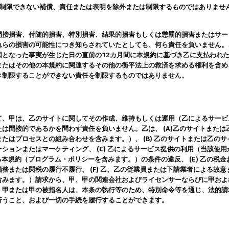
は制限できない補償、責任または表明を除外または制限するものではありませ
間接損害、付随的損害、特別損害、結果的損害もしくは懲罰的損害またはサー
れらの損害の可能性につき知らされていたとしても、何ら責任を負いません。
因となった事実が生じた日の直前の12カ月間に本規約に基づき乙に支払われ
またはその他の本規約に関連するその他の衡平法上の救済を求める権利を含め
き制限することができない責任を制限するものではありません。
て、甲は、乙のサイトに関してその作成、維持もしくは運用（乙によるサービ
は間接的であるかを問わず責任を負いません。乙は、 (A)乙のサイトまた
たはプロセスとの組み合わせを含みます。）、 (B) 乙のサイトまたは乙の
ションまたはマーケティング、 (C) 乙によるサービス提供の利用（当該使
よる本規約（プログラム・ポリシーを含みます。）の条件の違反、 (E) 乙の
務または関税の履行不履行、 (F) 乙、乙の従業員または下請業者による故
含みます。）請求から、甲、甲の関連会社およびライセンサーならびに甲およ
。甲または甲の被指名人は、本条の執行等のため、特別命令等を通じ、法的請
行うこと、および一切の手続を履行することができます。