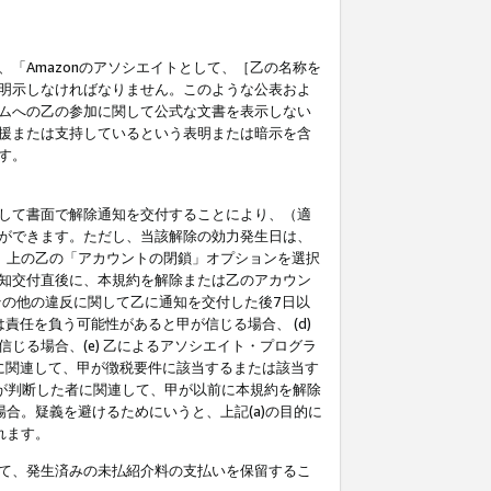
「Amazonのアソシエイトとして、［乙の名称を
明示しなければなりません。このような公表およ
ムへの乙の参加に関して公式な文書を表示しない
援または支持しているという表明または暗示を含
す。
して書面で解除通知を交付することにより、（適
ができます。ただし、当該解除の効力発生日は、
」上の乙の「アカウントの閉鎖」オプションを選択
知交付直後に、本規約を解除または乙のアカウン
のその他の違反に関して乙に通知を交付した後7日以
責任を負う可能性があると甲が信じる場合、 (d)
る場合、(e) 乙によるアソシエイト・プログラ
為に関連して、甲が徴税要件に該当するまたは該当す
甲が判断した者に関連して、甲が以前に本規約を解除
場合。疑義を避けるためにいうと、上記(a)の目的に
れます。
て、発生済みの未払紹介料の支払いを保留するこ