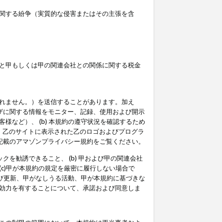
関する紛争（実質的な侵害またはその主張を含
と甲もしくは甲の関連会社との関係に関する税金
られません。）を送信することがあります。加え
ーザに関する情報をモニター、記録、使用および開示
など）、 (b) 本規約の遵守状況を確認するため
て、乙のサイトに表示された乙のロゴおよびプログラ
記載のアマゾンプライバシー規約をご覧ください。
クを勧誘できること、 (b) 甲および甲の関連会社
c)甲が本規約の規定を厳密に履行しない場合で
及び更新、甲がなしうる活動、甲が本規約に基づきな
効力を有することについて、承諾および同意しま