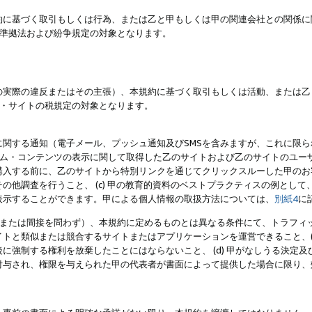
約に基づく取引もしくは行為、または乙と甲もしくは甲の関連会社との関係に
準拠法および紛争規定の対象となります。
の実際の違反またはその主張）、本規約に基づく取引もしくは活動、または乙
・サイトの税規定の対象となります。
に関する通知（電子メール、プッシュ通知及びSMSを含みますが、これに限
ログラム・コンテンツの表示に関して取得した乙のサイトおよび乙のサイトのユ
入する前に、乙のサイトから特別リンクを通じてクリックスルーした甲のお客様
の他調査を行うこと、 (c) 甲の教育的資料のベストプラクティスの例とし
表示することができます。甲による個人情報の取扱方法については、
別紙4
に
直接または間接を問わず）、本規約に定めるものとは異なる条件にて、トラフィッ
トと類似または競合するサイトまたはアプリケーションを運営できること、(
に強制する権利を放棄したことにはならないこと、 (d) 甲がなしうる決定
付与され、権限を与えられた甲の代表者が書面によって提供した場合に限り、