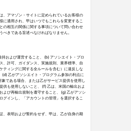
は、アマゾン・サイトに定められているお客様の
様に適用され、甲はいつでもこれらを変更するこ
との相互の関係に関する事項について問い合わせ
うべきである旨述べなければなりません。
持および運営すること、 (b) アソシエイト・プロ
ス、許可、ガイダンス、実施規則、業界標準、自
ケティングに関する全ルールを含む）に違反しな
(d) 乙がアソシエイト・プログラム参加の利点に
裁対象である場合、または乙がサービス提供を使用し
も使用しないこと、 (f) 乙は、米国の輸出およ
び再輸出規制を遵守すること、 (g) 乙がアソシ
ログインし、「アカウントの管理」を選択するこ
証、表明および誓約をせず、甲は、乙が自身の期