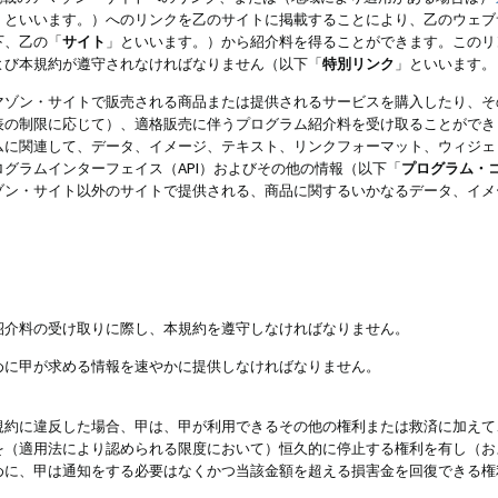
」といいます。）へのリンクを乙のサイトに掲載することにより、乙のウェブ
下、乙の「
サイト
」といいます。）から紹介料を得ることができます。このリ
よび本規約が遵守されなければなりません（以下「
特別リンク
」といいます。
マゾン・サイトで販売される商品または提供されるサービスを購入したり、そ
表の制限に応じて）、適格販売に伴うプログラム紹介料を受け取ることができ
ムに関連して、データ、イメージ、テキスト、リンクフォーマット、ウィジェ
グラムインターフェイス（API）およびその他の情報（以下「
プログラム・
ゾン・サイト以外のサイトで提供される、商品に関するいかなるデータ、イメ
紹介料の受け取りに際し、本規約を遵守しなければなりません。
めに甲が求める情報を速やかに提供しなければなりません。
規約に違反した場合、甲は、甲が利用できるその他の権利または救済に加えて
を（適用法により認められる限度において）恒久的に停止する権利を有し（お
めに、甲は通知をする必要はなくかつ当該金額を超える損害金を回復できる権