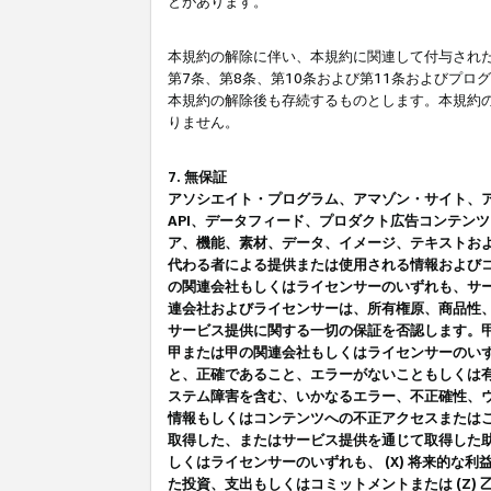
とがあります。
本規約の解除に伴い、本規約に関連して付与された
第7条、第8条、第10条および第11条およびプ
本規約の解除後も存続するものとします。本規約
りません。
7. 無保証
アソシエイト・プログラム、アマゾン・サイト、アマゾ
API、データフィード、プロダクト広告コンテン
ア、機能、素材、データ、イメージ、テキストお
代わる者による提供または使用される情報および
の関連会社もしくはライセンサーのいずれも、サ
連会社およびライセンサーは、所有権原、商品性
サービス提供に関する一切の保証を否認します。
甲または甲の関連会社もしくはライセンサーのい
と、正確であること、エラーがないこともしくは有
ステム障害を含む、いかなるエラー、不正確性、ウ
情報もしくはコンテンツへの不正アクセスまたは
取得した、またはサービス提供を通じて取得した
しくはライセンサーのいずれも、 (X) 将来的な
た投資、支出もしくはコミットメントまたは (Z