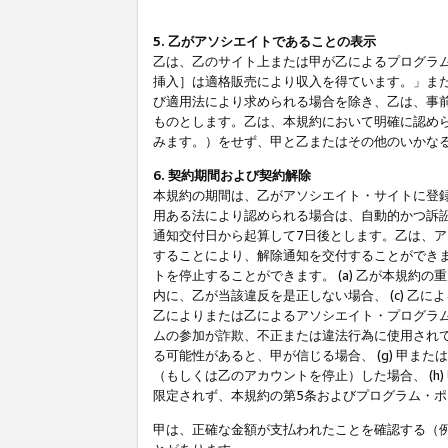
5. 乙がアソシエイトであることの表示
乙は、乙のサイト上または甲が乙によるプログラム
挿入］は適格販売により収入を得ています。」ま
び適用法により求められる場合を除き、乙は、事
ものとします。乙は、本規約において明確に認め
みます。）をせず、甲と乙またはその他のいかな
6. 契約期間および契約解除
本規約の期間は、乙がアソシエイト・サイトに登
用ある法により認められる場合は、自動的かつ訴
通知交付日から起算して7日後とします。乙は、
することにより、解除通知を交付することができ
トを停止することができます。 (a) 乙が本規約
内に、乙が当該違反を是正しない場合、 (c) 乙
乙によりまたは乙によるアソシエイト・プログラム
ムの参加が詐欺、不正または違法行為に使用されて
る可能性があると、甲が信じる場合、 (g) 甲
（もしくは乙のアカウントを停止）した場合、 (h
限定されず、本規約の第5条およびプログラム・
甲は、正確な金額が支払われたことを確認する（