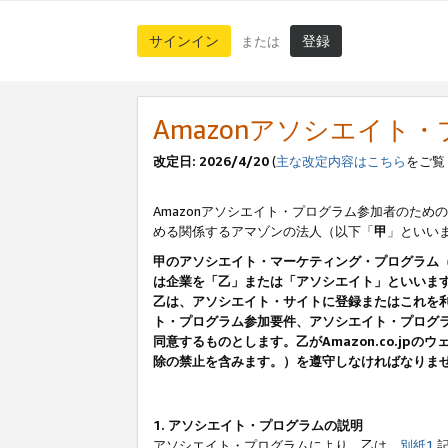
サインイン
登録
または
Amazonアソシエイト
改定日: 2026/4/20
(
主な改定内容はこちら
をご覧
Amazonアソシエイト・プログラム参加者のための
める関係するアマゾンの法人（以下「
甲
」といい
甲のアソシエイト・マーケティング・プログラム
は企業を「乙」または「アソシエイト」といいま
乙は、アソシエイト・サイトに登録またはこれを
ト・プログラム参加要件、アソシエイト・プログラ
同意するものとします。乙がAmazon.co.j
除の禁止を含みます。）を遵守しなければなりま
1. アソシエイト・プログラムの説明
アソシエイト・プログラムにより、乙は、
別紙1
記