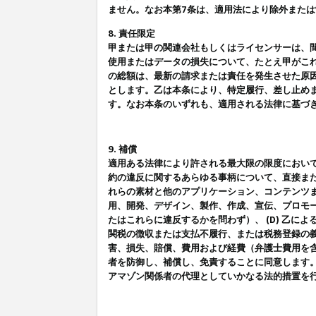
ません。なお本第7条は、適用法により除外また
8. 責任限定
甲または甲の関連会社もしくはライセンサーは、
使用またはデータの損失について、たとえ甲がこ
の総額は、最新の請求または責任を発生させた原
とします。乙は本条により、特定履行、差し止め
す。なお本条のいずれも、適用される法律に基づ
9. 補償
適用ある法律により許される最大限の限度におい
約の違反に関するあらゆる事柄について、直接また
れらの素材と他のアプリケーション、コンテンツま
用、開発、デザイン、製作、作成、宣伝、プロモー
たはこれらに違反するかを問わず）、 (D) 乙に
関税の徴収または支払不履行、または税務登録の義
害、損失、賠償、費用および経費（弁護士費用を
者を防御し、補償し、免責することに同意します
アマゾン関係者の代理としていかなる法的措置を