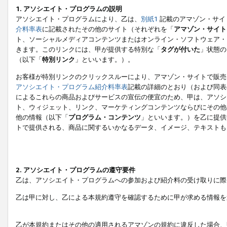
1. アソシエイト・プログラムの説明
アソシエイト・プログラムにより、乙は、
別紙1
記載のアマゾン・サイ
介料率表
に記載されたその他のサイト（それぞれを「
アマゾン・サイト
ト、ソーシャルメディアコンテンツまたはオンライン・ソフトウェア・
きます。このリンクには、甲が提供する特別な「
タグが付いた
」状態の
（以下「
特別リンク
」といいます。）。
お客様が特別リンクのクリックスルーにより、アマゾン・サイトで販売
アソシエイト・プログラム紹介料率表
記載の詳細のとおり（および同表
によるこれらの商品およびサービスの宣伝の便宜のため、甲は、アソシ
ト、ウィジェット、リンク、マーケティングコンテンツならびにその他
他の情報（以下「
プログラム・コンテンツ
」といいます。）を乙に提供
トで提供される、商品に関するいかなるデータ、イメージ、テキストも
2. アソシエイト・プログラムの遵守要件
乙は、アソシエイト・プログラムへの参加および紹介料の受け取りに際
乙は甲に対し、乙による本規約遵守を確認するために甲が求める情報を
乙が本規約またはその他の適用されるアマゾンの規約に違反した場合、