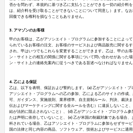
否かを問わず、本規約に基づき乙に支払うことができる一切の紹介料を
は、紹介料を受け取ることができないことについて同意し）ます。なお
回復できる権利を損なうこともありません。
3. アマゾンのお客様
甲のお客様は、乙がアソシエイト・プログラムに参加することによって
られているお客様の注文、お客様のサービスおよび商品販売に関するす
され、甲はいつでもこれらを変更することができます。乙は、甲のお客
ン・サイトとの相互の関係に関する事項について問い合わせがあった場
ン・サイト上の連絡先案内に従うべきである旨述べなければなりません
4. 乙による保証
乙は、以下を表明、保証および誓約します。 (a) 乙がアソシエイト・
アソシエイト・プログラムへの乙の参加、乙による乙のサイトの作成、
可、ガイダンス、実施規則、業界標準、自主規制ルール、判決、裁決ま
伝およびマーケティングに関する全ルールを含む）に違反しないこと、 
結が法的に阻止されないこと）、 (d) 乙がアソシエイト・プログラ
たは声明に依存していないこと、 (e) 乙が米国の制裁対象である場
科されている場合、乙はアソシエイト・プログラムに参加もせずサービス
国の法律と同じ内容の商品、ソフトウェア、技術およびサービスに適用さ