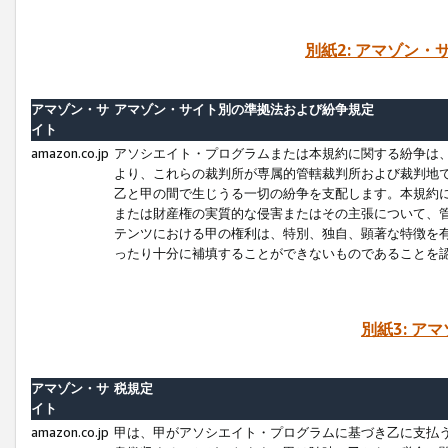
別紙2: アマゾン
アマゾン・サ
アマゾン・サイト別の準拠法および紛争規定
イト
amazon.co.jp
アソシエイト・プログラムまたは本規約に関する紛争は
より、これらの裁判所が専属的管轄裁判所および裁判地
乙と甲の間で生じうる一切の紛争を支配します。本規約
または財産権の実質的な侵害またはその主張について、
テンツにおける甲の権利は、特別、独自、顕著な特徴を
ったり十分に補填することができないものであることを
別紙3: ア
アマゾン・サ
税規定
イト
amazon.co.jp
甲は、甲がアソシエイト・プログラムに基づき乙に支払