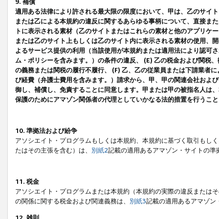
9. 補償
適用ある法律により許される最大限の限度において、甲は、乙のサイト
または乙による本規約の違反に関するあらゆる事柄について、直接または
トに表示される素材（乙のサイトまたはこれらの素材と他のアプリケーシ
または乙のサイト上もしくは乙のサイト内に表示される素材の使用、開発
よるサービス提供の利用（当該使用が本規約または適用法により認可され
ム・ポリシーを含みます。）の条件の違反、 (E) 乙の税金および関
の義務または関税の履行不履行、 (F) 乙、乙の従業員または下請業
び経費（弁護士費用を含みます。）請求から、甲、甲の関連会社および
御し、補償し、免責することに同意します。甲または甲の被指名人は、
保護のためにアマゾン関係者の代理としていかなる法的措置を行うこと
10. 準拠法および紛争
アソシエイト・プログラムもしくは本規約、本規約に基づく取引もしく
たはその主張を含む）は、
別紙2
記載の適用あるアマゾン・サイトの準
11. 税金
アソシエイト・プログラムまたは本規約（本規約の実際の違反またはそ
の関係に関する税金および関連義務は、
別紙3
記載の適用あるアマゾン
12. 雑則