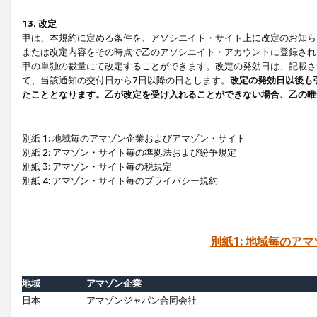
13. 改定
甲は、本規約に定める条件を、アソシエイト・サイト上に改定のお知ら
または改定内容をその時点で乙のアソシエイト・アカウントに登録され
甲の単独の裁量にて改定することができます。改定の発効日は、記載さ
て、当該通知の交付日から7日以降の日とします。
改定の発効日以後も
たこととなります。乙が改定を受け入れることができない場合、乙の唯
別紙 1: 地域毎のアマゾン企業およびアマゾン・サイト
別紙 2: アマゾン・サイト毎の準拠法および紛争規定
別紙 3: アマゾン・サイト毎の税規定
別紙 4: アマゾン・サイト毎のプライバシー規約
別紙1: 地域毎のア
地域
アマゾン企業
日本
アマゾンジャパン合同会社