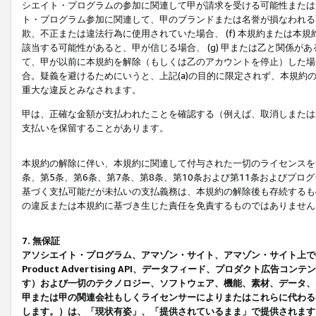
シエイト・プログラムの参加に関連して甲が請求を受ける可能性または責
ト・プログラム参加に関連して、甲のブランドまたは名誉が損なわれる可
欺、不正または違法行為に使用されていた場合、 (f) 本規約または
該当する可能性があると、甲が信じる場合、 (g) 甲または乙と関係
て、甲が以前に本規約を解除（もしくは乙のアカウントを停止）した場合
合。疑義を避けるためにいうと、上記(a)の目的に限定されず、本規約
重大な違反とみなされます。
甲は、正確な金額が支払われたことを確認する（例えば、取消しまたは
支払いを保留することがあります。
本規約の解除に伴い、本規約に関連して付与された一切のライセンスを
条、第5条、第6条、第7条、第8条、第10条および第11条およびプ
基づく支払可能だが未払いの支払義務は、本規約の解除後も存続するも
の違反または本規約に基づき生じた責任を免責するものではありません
7. 無保証
アソシエイト・プログラム、アマゾン・サイト、アマゾン・サイト上で
Product Advertising API、データフィード、プロダクト
す）および一切のテクノロジー、ソフトウェア、機能、素材、データ、
甲または甲の関連会社もしくライセンサーによりまたはこれらに代わる
します。）は、「現状有姿」、「提供されているまま」で提供されます