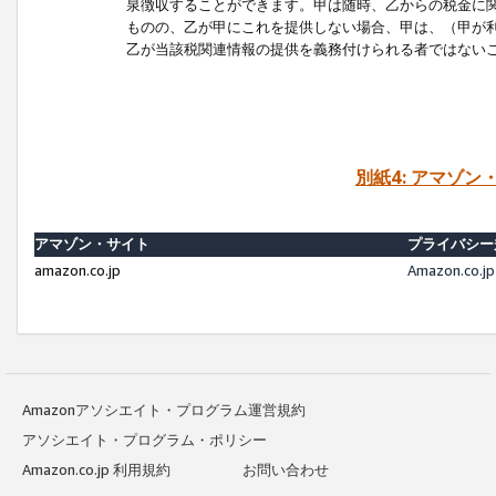
泉徴収することができます。甲は随時、乙からの税金に
ものの、乙が甲にこれを提供しない場合、甲は、（甲が
乙が当該税関連情報の提供を義務付けられる者ではない
別紙4: アマゾ
アマゾン・サイト
プライバシー
amazon.co.jp
Amazon.c
Amazonアソシエイト・プログラム運営規約
アソシエイト・プログラム・ポリシー
Amazon.co.jp 利用規約
お問い合わせ