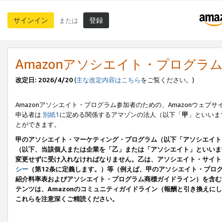
サインイン
登録
または
Amazonアソシエイト・プログラ
改定日: 2026/4/20
(
主な改定内容はこちら
をご覧ください。)
Amazonアソシエイト・プログラム参加者のための、Amazonウェブサ
申込者は
別紙1
に定める関係するアマゾンの法人（以下「
甲
」といいま
とができます。
甲のアソシエイト・マーケティング・プログラム（以下「アソシエイト
（以下、当該個人または企業を「乙」または「アソシエイト」といいま
変更せずに受け入れなければなりません。乙は、アソシエイト・サイト
シー
（第12条に定義します。）等（例えば、甲のアソシエイト・プロ
紹介料率表およびアソシエイト・プログラム商標ガイドライン）を含む本規
テンツは、Amazonのコミュニティガイドライン（報酬と引き換え
これらを注意深くご精読ください。