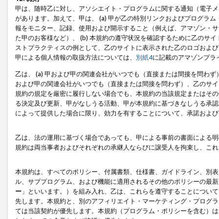
甲は、随時乙に対し、アソシエイト・プログラムに関する通知（電子メ
があります。加えて、甲は、 (a) 甲が乙の特別リンクおよびプログ
報をモニター、記録、使用および開示すること（例えば、アマゾン・サ
た甲のお客様など）、 (b) 本規約の遵守状況を確認するために乙のサイ
ストプラクティスの例として、乙のサイトに表示された乙のロゴおよび
甲による個人情報の取扱方法については、
別紙4
に記載のアマゾンプラ
乙は、 (a) 甲および甲の関連会社がいつでも（直接または間接を問わず
および甲の関連会社がいつでも（直接または間接を問わず）、乙のサイ
規約の規定を厳密に履行しない場合でも、本規約の当該規定またはその他
る決定及び更新、甲がなしうる活動、甲が本規約に基づきなしうる承認
によって提供した場合に限り、効力を有することについて、承諾および
乙は、法の運用に基づく場合であっても、甲による事前の書面による明
規約は両当事者およびそれぞれの承継人ならびに譲受人を拘束し、これ
本規約は、すべてのポリシー、付属書類、仕様書、ガイドライン、別表
ル、サブプログラム、および機能に適用されるその他のポリシーの最新
ー
」といいます。）を組み入れ、乙は、これらを遵守することについて
先します。本規約と、別のアフィリエイト・マーケティング・プログラ
ては当該契約が優先します。本規約（プログラム・ポリシーを含む）は