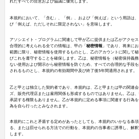
れたすべての合意および協議に優先します。
本規約において、「含む」、「例」、および「例えば」という用語は、
び「例えば、ただしそれに限定されない」を意味します。
アソシエイト・プログラムに関連して甲が乙に提供または乙がアクセス
合理的に考えられる全ての情報は、甲の「
秘密情報
」であり、将来にお
範囲に限り、秘密情報を使用するものとし、乙のアカウントに関して秘
びこれを遵守することを確保します。乙は、秘密情報を（秘密保持義務
ない使用および開示から秘密情報を防ぐため、すべての合理的な手段を
されるものとし、本規約の有効期間中及び終了後5年間適用されます。
乙と甲とは独立した契約者であり、本規約は、乙と甲または甲の関連会
ズ、販売代理店または雇用関係も形成するものではありません。乙は、
承諾する権限もありません。乙が本規約に定める事項に関連する行為を
為を自ら行ったとみなされます。
本規約にこれと矛盾する定めがあったとしても、本規約のいかなる条項
る、または罰せられる方法での行動を、本規約の当事者に誘導し、解釈
します。