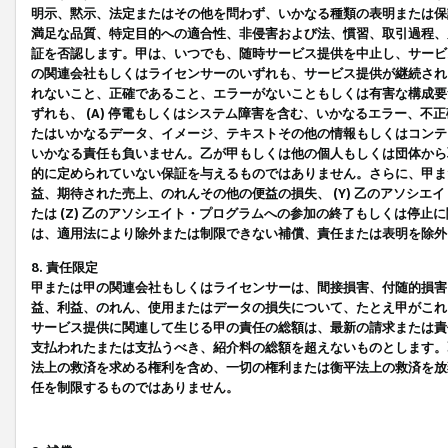
明示、黙示、法定またはその他を問わず、いかなる種類の表明または保
満足な品質、特定目的への適合性、非侵害および法、慣習、取引過程、
証を否認します。甲は、いつでも、随時サービス提供を中止し、サービ
の関連会社もしくはライセンサーのいずれも、サービス提供が継続され
れないこと、正確であること、エラーがないこともしくは有害な構成要
ずれも、 (A) 停電もしくはシステム障害を含む、いかなるエラー、不
たはいかなるデータ、イメージ、テキストその他の情報もしくはコンテ
いかなる責任も負いません。乙が甲もしくは他の個人もしくは団体から
的に定められていない保証を与えるものではありません。さらに、甲また
益、期待された売上、のれんその他の便益の損失、 (Y) 乙のアソシ
たは (Z) 乙のアソシエイト・プログラムへの参加の終了もしくは停
は、適用法により除外または制限できない補償、責任または表明を除外
8. 責任限定
甲または甲の関連会社もしくはライセンサーは、間接損害、付随的損害
益、利益、のれん、使用またはデータの損失について、たとえ甲がこれ
サービス提供に関連して生じる甲の責任の総額は、最新の請求または責
支払われたまたは支払うべき、紹介料の総額を超えないものとします。
法上の救済を求める権利を含め、一切の権利または衡平法上の救済を放
任を制限するものではありません。