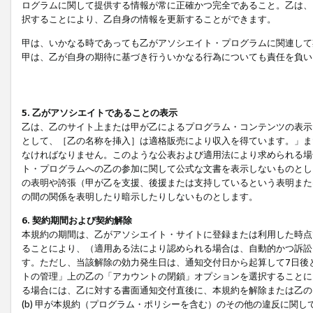
ログラムに関して提供する情報が常に正確かつ完全であること。乙は、
択することにより、乙自身の情報を更新することができます。
甲は、いかなる時であっても乙がアソシエイト・プログラムに関連して
甲は、乙が自身の期待に基づき行ういかなる行為についても責任を負い
5. 乙がアソシエイトであることの表示
乙は、乙のサイト上または甲が乙によるプログラム・コンテンツの表示ま
として、［乙の名称を挿入］は適格販売により収入を得ています。」ま
なければなりません。このような公表および適用法により求められる場
ト・プログラムへの乙の参加に関して公式な文書を表示しないものとし
の表明や誇張（甲が乙を支援、後援または支持しているという表明また
の間の関係を表明したり暗示したりしないものとします。
6. 契約期間および契約解除
本規約の期間は、乙がアソシエイト・サイトに登録または利用した時点
ることにより、（適用ある法により認められる場合は、自動的かつ訴訟
す。ただし、当該解除の効力発生日は、通知交付日から起算して7日後
トの管理」上の乙の「アカウントの閉鎖」オプションを選択することに
る場合には、乙に対する書面通知交付直後に、本規約を解除または乙のア
(b) 甲が本規約（プログラム・ポリシーを含む）のその他の違反に関し