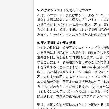
5. 乙がアソシエイトであることの表示
乙は、乙のサイト上または甲が乙によるプログラム
挿入］は適格販売により収入を得ています。」ま
び適用法により求められる場合を除き、乙は、事
ものとします。乙は、本規約において明確に認め
みます。）をせず、甲と乙またはその他のいかな
6. 契約期間および契約解除
本規約の期間は、乙がアソシエイト・サイトに登
用ある法により認められる場合は、自動的かつ訴
通知交付日から起算して7日後とします。乙は、
することにより、解除通知を交付することができ
トを停止することができます。 (a) 乙が本規約
内に、乙が当該違反を是正しない場合、 (c) 乙
乙によりまたは乙によるアソシエイト・プログラム
ムの参加が詐欺、不正または違法行為に使用されて
る可能性があると、甲が信じる場合、 (g) 甲
（もしくは乙のアカウントを停止）した場合、 (h
限定されず、本規約の第5条およびプログラム・
甲は、正確な金額が支払われたことを確認する（