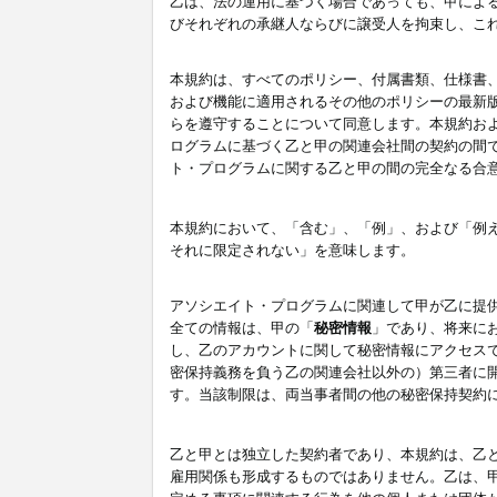
乙は、法の運用に基づく場合であっても、甲によ
びそれぞれの承継人ならびに譲受人を拘束し、こ
本規約は、すべてのポリシー、付属書類、仕様書
および機能に適用されるその他のポリシーの最新
らを遵守することについて同意します。本規約お
ログラムに基づく乙と甲の関連会社間の契約の間
ト・プログラムに関する乙と甲の間の完全なる合
本規約において、「含む」、「例」、および「例
それに限定されない」を意味します。
アソシエイト・プログラムに関連して甲が乙に提
全ての情報は、甲の「
秘密情報
」であり、将来に
し、乙のアカウントに関して秘密情報にアクセス
密保持義務を負う乙の関連会社以外の）第三者に
す。当該制限は、両当事者間の他の秘密保持契約
乙と甲とは独立した契約者であり、本規約は、乙
雇用関係も形成するものではありません。乙は、