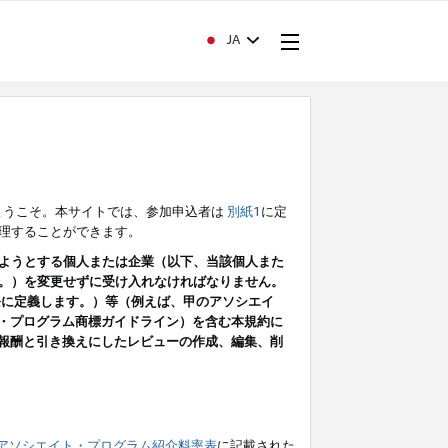
JA
ようこそ。本サイトでは、参加申込者は
別紙1
に定
理することができます。
ようとする個人または企業（以下、当該個人また
。）を変更せずに受け入れなければなりません。
条に定義します。）等（例えば、甲のアソシエイ
ト・プログラム商標ガイドライン）を含む本規約に
ン（報酬と引き換えにしたレビューの作成、編集、削
アソシエイト・プログラム紹介料率表
に記載された