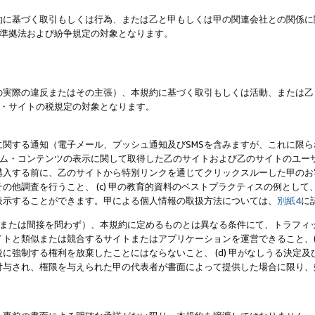
約に基づく取引もしくは行為、または乙と甲もしくは甲の関連会社との関係に
準拠法および紛争規定の対象となります。
の実際の違反またはその主張）、本規約に基づく取引もしくは活動、または乙
・サイトの税規定の対象となります。
に関する通知（電子メール、プッシュ通知及びSMSを含みますが、これに限
ログラム・コンテンツの表示に関して取得した乙のサイトおよび乙のサイトのユ
入する前に、乙のサイトから特別リンクを通じてクリックスルーした甲のお客様
の他調査を行うこと、 (c) 甲の教育的資料のベストプラクティスの例とし
表示することができます。甲による個人情報の取扱方法については、
別紙4
に
直接または間接を問わず）、本規約に定めるものとは異なる条件にて、トラフィッ
トと類似または競合するサイトまたはアプリケーションを運営できること、(
に強制する権利を放棄したことにはならないこと、 (d) 甲がなしうる決定
付与され、権限を与えられた甲の代表者が書面によって提供した場合に限り、