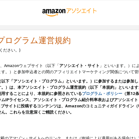
・プログラム運営規約
ください。)
、Amazonウェブサイト（以下「
アソシエイト・サイト
」といいます。）に
ます。）と参加申込者との間のアフィリエイトマーケティング関係について管
（以下「アソシエイト・プログラム」といいます。）に参加するまたは参加し
す。）は、本アソシエイト・プログラム運営規約（以下「本規約」といいます
利用することにより、本規約に参照されている
プログラム・ポリシー
（第12
ムIPライセンス、アソシエイト・プログラム紹介料率表およびアソシエイ
pのウェブサイトに投稿するコンテンツは、Amazonのコミュニティガイドライ
せん。これらを注意深くご精読ください。
載のアマゾン・サイトへのリンク、または（地域により適用がある場合は）