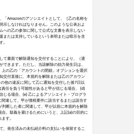
「Amazonのアソシエイトとして、［乙の名称を
明示しなければなりません。このような公表およ
ムへの乙の参加に関して公式な文書を表示しない
援または支持しているという表明または暗示を含
す。
して書面で解除通知を交付することにより、（適
ができます。ただし、当該解除の効力発生日は、
」上の乙の「アカウントの閉鎖」オプションを選択
知交付直後に、本規約を解除または乙のアカウン
のその他の違反に関して乙に通知を交付した後7日以
責任を負う可能性があると甲が信じる場合、 (d)
る場合、(e) 乙によるアソシエイト・プログラ
為に関連して、甲が徴税要件に該当するまたは該当す
甲が判断した者に関連して、甲が以前に本規約を解除
場合。疑義を避けるためにいうと、上記(a)の目的に
れます。
て、発生済みの未払紹介料の支払いを保留するこ