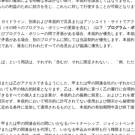
る事前の書面による明確な承諾がない限り、本規約を譲渡してはなりません。
れらの利益のために効力を生じ、これらに対して行使することが可能となりま
、ガイドライン、別表および本規約で言及またはアソシエイト・サイトでアク
版（その時々のプログラム・ポリシーの更新を含む）（以下「
プログラム・ポ
よびプログラム・ポリシーの間で矛盾がある場合、本規約が優先します。本規
で矛盾がある場合、別のプログラムに関しては当該契約が優先します。本規約
意であり、過去に行われたすべての合意および協議に優先します。
えば」という用語は、それぞれ「含むが、それに限定されない」、「例、ただ
供または乙がアクセスできるようにした、甲または甲の関連会社のいずれかに
おいても甲の独占的財産となります。乙は、本規約に基づく乙の履行に合理的
できるすべての個人または企業が、本規約上の義務に留意し、およびこれを遵
開示せず、本規約において明示的に許可されてない使用および開示から秘密情
に定める条件に追加して適用されるものとし、本規約の有効期間中及び終了後
と甲または甲の関連会社の間にいかなるパートナーシップ、ジョイントベンチ
甲または甲の関連会社を代理して、いかなる申込みや表明も行う権限またはこ