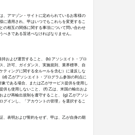
は、アマゾン・サイトに定められているお客様の
様に適用され、甲はいつでもこれらを変更するこ
との相互の関係に関する事項について問い合わせ
うべきである旨述べなければなりません。
持および運営すること、 (b) アソシエイト・プロ
ス、許可、ガイダンス、実施規則、業界標準、自
ケティングに関する全ルールを含む）に違反しな
(d) 乙がアソシエイト・プログラム参加の利点に
裁対象である場合、または乙がサービス提供を使用し
も使用しないこと、 (f) 乙は、米国の輸出およ
び再輸出規制を遵守すること、 (g) 乙がアソシ
ログインし、「アカウントの管理」を選択するこ
証、表明および誓約をせず、甲は、乙が自身の期