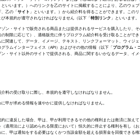
」といいます。）へのリンクを乙のサイトに掲載することにより、乙のウェブ
下、乙の「
サイト
」といいます。）から紹介料を得ることができます。このリ
よび本規約が遵守されなければなりません（以下「
特別リンク
」といいます。
マゾン・サイトで販売される商品または提供されるサービスを購入したり、そ
表の制限に応じて）、適格販売に伴うプログラム紹介料を受け取ることができ
ムに関連して、データ、イメージ、テキスト、リンクフォーマット、ウィジェ
グラムインターフェイス（API）およびその他の情報（以下「
プログラム・
ゾン・サイト以外のサイトで提供される、商品に関するいかなるデータ、イメ
紹介料の受け取りに際し、本規約を遵守しなければなりません。
めに甲が求める情報を速やかに提供しなければなりません。
規約に違反した場合、甲は、甲が利用できるその他の権利または救済に加えて
を（適用法により認められる限度において）恒久的に停止する権利を有し（お
めに、甲は通知をする必要はなくかつ当該金額を超える損害金を回復できる権