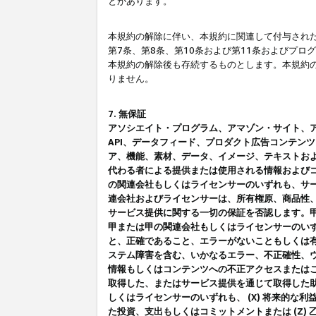
とがあります。
本規約の解除に伴い、本規約に関連して付与された
第7条、第8条、第10条および第11条およびプ
本規約の解除後も存続するものとします。本規約
りません。
7. 無保証
アソシエイト・プログラム、アマゾン・サイト、アマゾ
API、データフィード、プロダクト広告コンテン
ア、機能、素材、データ、イメージ、テキストお
代わる者による提供または使用される情報および
の関連会社もしくはライセンサーのいずれも、サ
連会社およびライセンサーは、所有権原、商品性
サービス提供に関する一切の保証を否認します。
甲または甲の関連会社もしくはライセンサーのい
と、正確であること、エラーがないこともしくは有
ステム障害を含む、いかなるエラー、不正確性、ウ
情報もしくはコンテンツへの不正アクセスまたは
取得した、またはサービス提供を通じて取得した
しくはライセンサーのいずれも、 (X) 将来的な
た投資、支出もしくはコミットメントまたは (Z