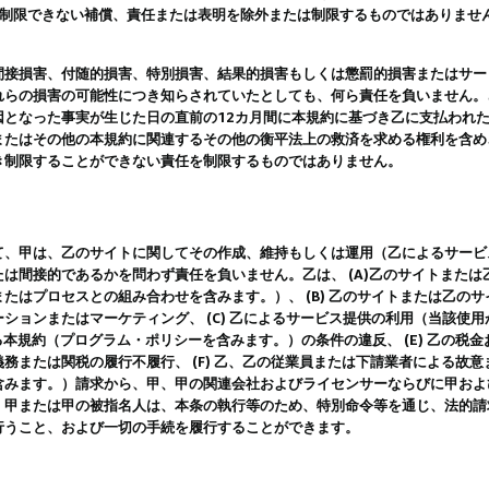
は制限できない補償、責任または表明を除外または制限するものではありませ
間接損害、付随的損害、特別損害、結果的損害もしくは懲罰的損害またはサー
れらの損害の可能性につき知らされていたとしても、何ら責任を負いません。
因となった事実が生じた日の直前の12カ月間に本規約に基づき乙に支払われ
またはその他の本規約に関連するその他の衡平法上の救済を求める権利を含め
き制限することができない責任を制限するものではありません。
て、甲は、乙のサイトに関してその作成、維持もしくは運用（乙によるサービ
は間接的であるかを問わず責任を負いません。乙は、 (A)乙のサイトまた
たはプロセスとの組み合わせを含みます。）、 (B) 乙のサイトまたは乙の
ションまたはマーケティング、 (C) 乙によるサービス提供の利用（当該使
よる本規約（プログラム・ポリシーを含みます。）の条件の違反、 (E) 乙の
務または関税の履行不履行、 (F) 乙、乙の従業員または下請業者による故
含みます。）請求から、甲、甲の関連会社およびライセンサーならびに甲およ
。甲または甲の被指名人は、本条の執行等のため、特別命令等を通じ、法的請
行うこと、および一切の手続を履行することができます。