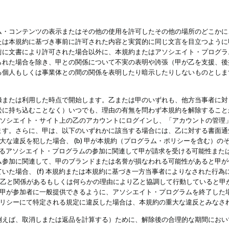
・コンテンツの表示またはその他の使用を許可したその他の場所のどこかに、
たは本規約に基づき事前に許可された内容と実質的に同じ文言を目立つように
前に文書により許可された場合以外に、本規約またはアソシエイト・プログラ
られた場合を除き、甲との関係について不実の表明や誇張（甲が乙を支援、後
る個人もしくは事業体との間の関係を表明したり暗示したりしないものとしま
録または利用した時点で開始します。乙または甲のいずれも、他方当事者に対
訟に持ち込むことなく）いつでも、理由の有無を問わず本規約を解除すること
アソシエイト・サイト上の乙のアカウントにログインし、「アカウントの管理
ます。さらに、甲は、以下のいずれかに該当する場合には、乙に対する書面通
の重大な違反を犯した場合、 (b) 甲が本規約（プログラム・ポリシーを含む）
によるアソシエイト・プログラムの参加に関連して甲が請求を受ける可能性または
参加に関連して、甲のブランドまたは名誉が損なわれる可能性があると甲が信じ
いた場合、 (f) 本規約または本規約に基づき一方当事者によりなされた行
または乙と関係があるもしくは何らかの理由により乙と協調して行動していると
) 甲が参加者に一般提供できるように、アソシエイト・プログラムを終了した
ポリシーにて特定される規定に違反した場合は、本規約の重大な違反とみなさ
例えば、取消しまたは返品を計算する）ために、解除後の合理的な期間におい