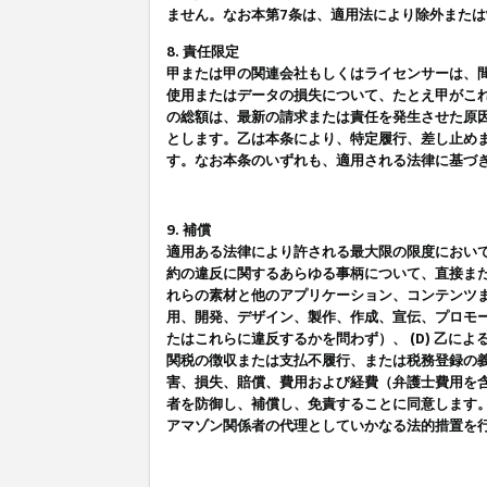
ません。なお本第7条は、適用法により除外また
8. 責任限定
甲または甲の関連会社もしくはライセンサーは、
使用またはデータの損失について、たとえ甲がこ
の総額は、最新の請求または責任を発生させた原
とします。乙は本条により、特定履行、差し止め
す。なお本条のいずれも、適用される法律に基づ
9. 補償
適用ある法律により許される最大限の限度におい
約の違反に関するあらゆる事柄について、直接また
れらの素材と他のアプリケーション、コンテンツま
用、開発、デザイン、製作、作成、宣伝、プロモー
たはこれらに違反するかを問わず）、 (D) 乙に
関税の徴収または支払不履行、または税務登録の義
害、損失、賠償、費用および経費（弁護士費用を
者を防御し、補償し、免責することに同意します
アマゾン関係者の代理としていかなる法的措置を