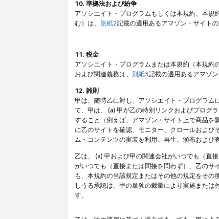
10. 準拠法および紛争
アソシエイト・プログラムもしくは本規約、本規
む）は、
別紙2
記載の適用あるアマゾン・サイトの
11. 税金
アソシエイト・プログラムまたは本規約（本規約
および関連義務は、
別紙3
記載の適用あるアマゾン
12. 雑則
甲は、随時乙に対し、アソシエイト・プログラム
て、甲は、 (a) 甲が乙の特別リンクおよびプ
すること（例えば、アマゾン・サイト上で商品を購
に乙のサイトを確認、モニター、クロールおよびそ
ム・コンテンツの実装を利用、再生、頒布および
乙は、 (a) 甲および甲の関連会社がいつでも（
がいつでも（直接または間接を問わず）、乙のサイ
も、本規約の当該規定またはその他の規定をその後
しうる承認は、甲の単独の裁量により実施または
す。