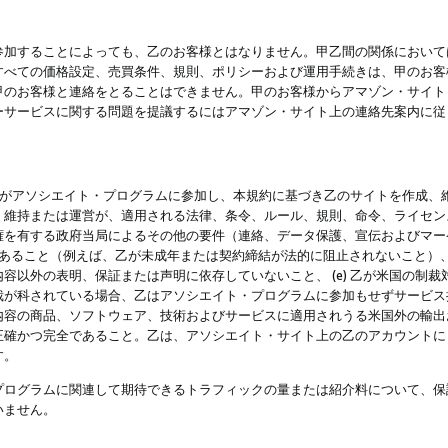
参加することによっても、乙のお客様とはなりません。甲乙間の関係において
すべての価格設定、売買条件、規則、ポリシーおよび運用手続きは、甲のお客
甲のお客様と連絡をとることはできません。甲のお客様からアマゾン・サイト
ーサービスに関する問題を提議するにはアマゾン・サイト上の連絡先案内に従
 乙がアソシエイト・プログラムに参加し、本規約に基づき乙のサイトを作成、維
、維持または運営が、適用される法律、条令、ルール、規則、命令、ライセン
権を有する政府当局によるその他の要件（連絡、データ保護、宣伝およびマー
力があること（例えば、乙が未成年または契約締結が法的に阻止されないこと）、 
容以外の表明、保証または声明に依存していないこと、 (e) 乙が米国の制
が科されている場合、乙はアソシエイト・プログラムに参加もせずサービス提供
容の商品、ソフトウェア、技術およびサービスに適用されうる米国外の輸出およ
正確かつ完全であること。乙は、アソシエイト・サイト上の乙のアカウントに
す。
プログラムに関連して期待できるトラフィックの量または紹介料について、保
いません。