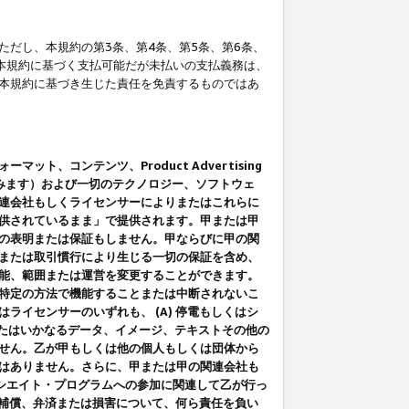
だし、本規約の第3条、第4条、第5条、第6条、
に本規約に基づく支払可能だが未払いの支払義務は、
本規約に基づき生じた責任を免責するものではあ
コンテンツ、Product Advertising
みます）および一切のテクノロジー、ソフトウェ
連会社もしくライセンサーによりまたはこれらに
供されているまま」で提供されます。甲または甲
の表明または保証もしません。甲ならびに甲の関
または取引慣行により生じる一切の保証を含め、
能、範囲または運営を変更することができます。
特定の方法で機能することまたは中断されないこ
イセンサーのいずれも、 (A) 停電もしくはシ
またはいかなるデータ、イメージ、テキストその他の
せん。乙が甲もしくは他の個人もしくは団体から
はありません。さらに、甲または甲の関連会社も
アソシエイト・プログラムへの参加に関連して乙が行っ
る補償、弁済または損害について、何ら責任を負い