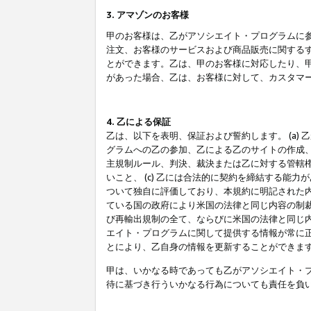
3. アマゾンのお客様
甲のお客様は、乙がアソシエイト・プログラムに
注文、お客様のサービスおよび商品販売に関する
とができます。乙は、甲のお客様に対応したり、
があった場合、乙は、お客様に対して、カスタマ
4. 乙による保証
乙は、以下を表明、保証および誓約します。 (a)
グラムへの乙の参加、乙による乙のサイトの作成
主規制ルール、判決、裁決または乙に対する管轄
いこと、 (c) 乙には合法的に契約を締結する能
ついて独自に評価しており、本規約に明記された内
ている国の政府により米国の法律と同じ内容の制裁
び再輸出規制の全て、ならびに米国の法律と同じ内
エイト・プログラムに関して提供する情報が常に
とにより、乙自身の情報を更新することができま
甲は、いかなる時であっても乙がアソシエイト・
待に基づき行ういかなる行為についても責任を負