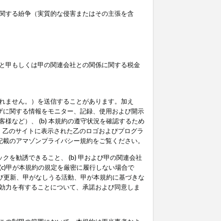
関する紛争（実質的な侵害またはその主張を含
と甲もしくは甲の関連会社との関係に関する税金
られません。）を送信することがあります。加え
ーザに関する情報をモニター、記録、使用および開示
など）、 (b) 本規約の遵守状況を確認するため
て、乙のサイトに表示された乙のロゴおよびプログラ
記載のアマゾンプライバシー規約をご覧ください。
クを勧誘できること、 (b) 甲および甲の関連会社
c)甲が本規約の規定を厳密に履行しない場合で
及び更新、甲がなしうる活動、甲が本規約に基づきな
効力を有することについて、承諾および同意しま