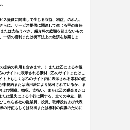
ん。
ビス提供に関連して生じる収益、利益、のれん、
さらに、サービス提供に関連して生じる甲の責任
たまたは支払うべき、紹介料の総額を超えないもの
、一切の権利または衡平法上の救済を放棄しま
ス提供の利用も含みます。）または乙による本規
は乙のサイトに表示される素材（乙のサイトまたはこ
サイト上もしくは乙のサイト内に表示される素材の使
用が本規約または適用法により認可されているか、ま
税金および関税、徴収、支払い、または乙の税金または
意または過失による非行に関する、全ての申立、損
びこれら各社の従業員、役員、取締役および代表
求の行使もしくは防御または権利の保護のために