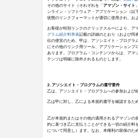
その他のサイト（それぞれを「
アマゾン・サイト
ンライン・ソフトウェア・アプリケーション（以
状態のリンクフォーマットが適切に使用され、お
お客様が特別リンクのクリックスルーにより、ア
グラム紹介料率表
記載の詳細のとおり（および同
伝の便宜のため、甲は、アソシエイト・プログラ
にその他のリンク用ツール、アプリケーションプロ
あります。プログラム・コンテンツからは、アマ
テンツは明確に除外されるものとします。
2. アソシエイト・プログラムの遵守要件
乙は、アソシエイト・プログラムへの参加および
乙は甲に対し、乙による本規約遵守を確認するた
乙が本規約またはその他の適用されるアマゾンの
約に基づき乙に支払うことができる一切の紹介料
について同意し）ます。なお、本権利の留保のた