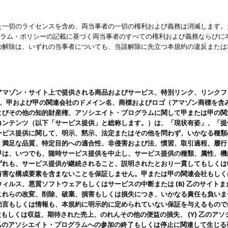
一切のライセンスを含め、両当事者の一切の権利および義務は消滅します。た
ログラム・ポリシーの記載に基づく両当事者のすべての権利および義務ならび
の解除は、いずれの当事者についても、当該解除に先立つ本規約の違反または
ン・サイト上で提供される商品およびサービス、特別リンク、リンクフォーマット、
ツ、甲および甲の関連会社のドメイン名、商標およびロゴ（アマゾン商標を含
よびその他の知的財産権、アソシエイト・プログラムに関して甲または甲の関
コンテンツ（以下「サービス提供」と総称します。）は、「現状有姿」、「提
ービス提供に関して、明示、黙示、法定またはその他を問わず、いかなる種類
、満足な品質、特定目的への適合性、非侵害および法、慣習、取引過程、履行
甲は、いつでも、随時サービス提供を中止し、サービス提供の種類、属性、機
ずれも、サービス提供が継続されること、説明されたとおり一貫してもしくは
害な構成要素を含まないことを保証しません。甲または甲の関連会社もしくはラ
ィルス、悪質ソフトウェアもしくはサービスの中断または (B) 乙のサイト
これらの改変、削除、破棄、損害もしくは損失につき、いかなる責任も負いま
助言もしくは情報も、本規約に明示的に定められていない保証を与えるもので
利益もしくは収益、期待された売上、のれんその他の便益の損失、 (Y) 乙の
) 乙のアソシエイト・プログラムへの参加の終了もしくは停止に関連して生じ