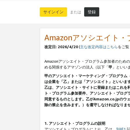
サインイン
登録
または
Amazonアソシエイト
改定日: 2026/4/20
(
主な改定内容はこちら
をご覧
Amazonアソシエイト・プログラム参加者のための
める関係するアマゾンの法人（以下「
甲
」といい
甲のアソシエイト・マーケティング・プログラム
は企業を「乙」または「アソシエイト」といいま
乙は、アソシエイト・サイトに登録またはこれを
ト・プログラム参加要件、アソシエイト・プログラ
同意するものとします。乙がAmazon.co.j
除の禁止を含みます。）を遵守しなければなりま
1. アソシエイト・プログラムの説明
アソシエイト・プログラムにより、乙は、
別紙1
記