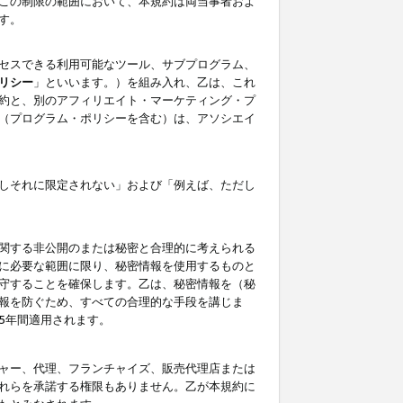
この制限の範囲において、本規約は両当事者およ
す。
セスできる利用可能なツール、サブプログラム、
リシー
」といいます。）を組み入れ、乙は、これ
約と、別のアフィリエイト・マーケティング・プ
（プログラム・ポリシーを含む）は、アソシエイ
しそれに限定されない」および「例えば、ただし
関する非公開のまたは秘密と合理的に考えられる
に必要な範囲に限り、秘密情報を使用するものと
守することを確保します。乙は、秘密情報を（秘
報を防ぐため、すべての合理的な手段を講じま
5年間適用されます。
ャー、代理、フランチャイズ、販売代理店または
れらを承諾する権限もありません。乙が本規約に