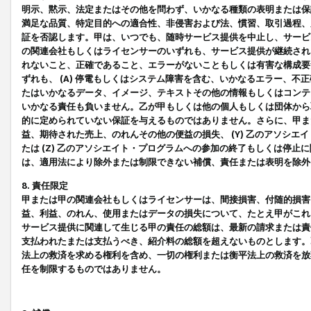
明示、黙示、法定またはその他を問わず、いかなる種類の表明または保
満足な品質、特定目的への適合性、非侵害および法、慣習、取引過程、
証を否認します。甲は、いつでも、随時サービス提供を中止し、サービ
の関連会社もしくはライセンサーのいずれも、サービス提供が継続され
れないこと、正確であること、エラーがないこともしくは有害な構成要
ずれも、 (A) 停電もしくはシステム障害を含む、いかなるエラー、不
たはいかなるデータ、イメージ、テキストその他の情報もしくはコンテ
いかなる責任も負いません。乙が甲もしくは他の個人もしくは団体から
的に定められていない保証を与えるものではありません。さらに、甲また
益、期待された売上、のれんその他の便益の損失、 (Y) 乙のアソシ
たは (Z) 乙のアソシエイト・プログラムへの参加の終了もしくは停
は、適用法により除外または制限できない補償、責任または表明を除外
8. 責任限定
甲または甲の関連会社もしくはライセンサーは、間接損害、付随的損害
益、利益、のれん、使用またはデータの損失について、たとえ甲がこれ
サービス提供に関連して生じる甲の責任の総額は、最新の請求または責
支払われたまたは支払うべき、紹介料の総額を超えないものとします。
法上の救済を求める権利を含め、一切の権利または衡平法上の救済を放
任を制限するものではありません。