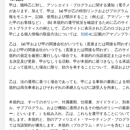
甲は、随時乙に対し、アソシエイト・プログラムに関する通知（電子メ
があります。加えて、甲は、 (a) 甲が乙の特別リンクおよびプログ
報をモニター、記録、使用および開示すること（例えば、アマゾン・サ
た甲のお客様など）、 (b) 本規約の遵守状況を確認するために乙のサイ
ストプラクティスの例として、乙のサイトに表示された乙のロゴおよび
甲による個人情報の取扱方法については、
別紙4
に記載のアマゾンプラ
乙は、 (a) 甲および甲の関連会社がいつでも（直接または間接を問わず
および甲の関連会社がいつでも（直接または間接を問わず）、乙のサイ
規約の規定を厳密に履行しない場合でも、本規約の当該規定またはその他
る決定及び更新、甲がなしうる活動、甲が本規約に基づきなしうる承認
によって提供した場合に限り、効力を有することについて、承諾および
乙は、法の運用に基づく場合であっても、甲による事前の書面による明
規約は両当事者およびそれぞれの承継人ならびに譲受人を拘束し、これ
本規約は、すべてのポリシー、付属書類、仕様書、ガイドライン、別表
ル、サブプログラム、および機能に適用されるその他のポリシーの最新
ー
」といいます。）を組み入れ、乙は、これらを遵守することについて
先します。本規約と、別のアフィリエイト・マーケティング・プログラ
ては当該契約が優先します。本規約（プログラム・ポリシーを含む）は