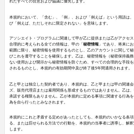
れたすべての合意および協議に優先します。
本規約において、「含む」、「例」、および「例えば」という用語は、
び「例えば、ただしそれに限定されない」を意味します。
アソシエイト・プログラムに関連して甲が乙に提供または乙がアクセス
合理的に考えられる全ての情報は、甲の「
秘密情報
」であり、将来にお
範囲に限り、秘密情報を使用するものとし、乙のアカウントに関して秘
びこれを遵守することを確保します。乙は、秘密情報を（秘密保持義務
ない使用および開示から秘密情報を防ぐため、すべての合理的な手段を
されるものとし、本規約の有効期間中及び終了後5年間適用されます。
乙と甲とは独立した契約者であり、本規約は、乙と甲または甲の関連会
ズ、販売代理店または雇用関係も形成するものではありません。乙は、
承諾する権限もありません。乙が本規約に定める事項に関連する行為を
為を自ら行ったとみなされます。
本規約にこれと矛盾する定めがあったとしても、本規約のいかなる条項
る、または罰せられる方法での行動を、本規約の当事者に誘導し、解釈
します。