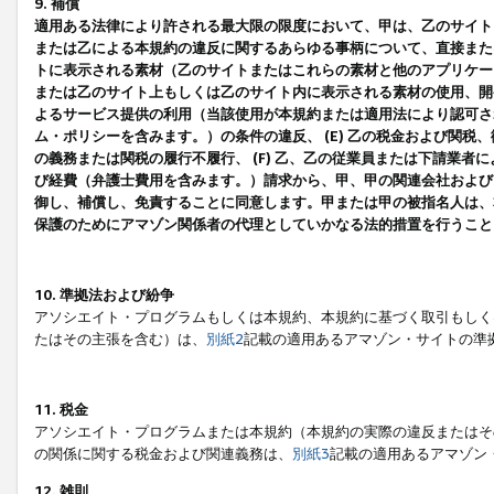
9. 補償
適用ある法律により許される最大限の限度において、甲は、乙のサイト
または乙による本規約の違反に関するあらゆる事柄について、直接または
トに表示される素材（乙のサイトまたはこれらの素材と他のアプリケーシ
または乙のサイト上もしくは乙のサイト内に表示される素材の使用、開発
よるサービス提供の利用（当該使用が本規約または適用法により認可され
ム・ポリシーを含みます。）の条件の違反、 (E) 乙の税金および関
の義務または関税の履行不履行、 (F) 乙、乙の従業員または下請業
び経費（弁護士費用を含みます。）請求から、甲、甲の関連会社および
御し、補償し、免責することに同意します。甲または甲の被指名人は、
保護のためにアマゾン関係者の代理としていかなる法的措置を行うこと
10. 準拠法および紛争
アソシエイト・プログラムもしくは本規約、本規約に基づく取引もしく
たはその主張を含む）は、
別紙2
記載の適用あるアマゾン・サイトの準
11. 税金
アソシエイト・プログラムまたは本規約（本規約の実際の違反またはそ
の関係に関する税金および関連義務は、
別紙3
記載の適用あるアマゾン
12. 雑則