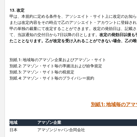
13. 改定
甲は、本規約に定める条件を、アソシエイト・サイト上に改定のお知ら
または改定内容をその時点で乙のアソシエイト・アカウントに登録され
甲の単独の裁量にて改定することができます。改定の発効日は、記載さ
て、当該通知の交付日から7日以降の日とします。
改定の発効日以後も
たこととなります。乙が改定を受け入れることができない場合、乙の唯
別紙 1: 地域毎のアマゾン企業およびアマゾン・サイト
別紙 2: アマゾン・サイト毎の準拠法および紛争規定
別紙 3: アマゾン・サイト毎の税規定
別紙 4: アマゾン・サイト毎のプライバシー規約
別紙1: 地域毎のア
地域
アマゾン企業
日本
アマゾンジャパン合同会社