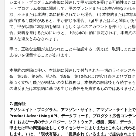
シエイト・プログラムの参加に関連して甲が請求を受ける可能性または責
ト・プログラム参加に関連して、甲のブランドまたは名誉が損なわれる可
欺、不正または違法行為に使用されていた場合、 (f) 本規約または
該当する可能性があると、甲が信じる場合、 (g) 甲または乙と関係
て、甲が以前に本規約を解除（もしくは乙のアカウントを停止）した場合
合。疑義を避けるためにいうと、上記(a)の目的に限定されず、本規約
重大な違反とみなされます。
甲は、正確な金額が支払われたことを確認する（例えば、取消しまたは
支払いを保留することがあります。
本規約の解除に伴い、本規約に関連して付与された一切のライセンスを
条、第5条、第6条、第7条、第8条、第10条および第11条およびプ
基づく支払可能だが未払いの支払義務は、本規約の解除後も存続するも
の違反または本規約に基づき生じた責任を免責するものではありません
7. 無保証
アソシエイト・プログラム、アマゾン・サイト、アマゾン・サイト上で
Product Advertising API、データフィード、プロダクト
す）および一切のテクノロジー、ソフトウェア、機能、素材、データ、
甲または甲の関連会社もしくライセンサーによりまたはこれらに代わる
します。）は、「現状有姿」、「提供されているまま」で提供されます