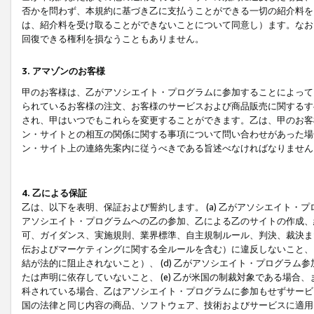
否かを問わず、本規約に基づき乙に支払うことができる一切の紹介料を
は、紹介料を受け取ることができないことについて同意し）ます。なお
回復できる権利を損なうこともありません。
3. アマゾンのお客様
甲のお客様は、乙がアソシエイト・プログラムに参加することによって
られているお客様の注文、お客様のサービスおよび商品販売に関するす
され、甲はいつでもこれらを変更することができます。乙は、甲のお客
ン・サイトとの相互の関係に関する事項について問い合わせがあった場
ン・サイト上の連絡先案内に従うべきである旨述べなければなりません
4. 乙による保証
乙は、以下を表明、保証および誓約します。 (a) 乙がアソシエイト・
アソシエイト・プログラムへの乙の参加、乙による乙のサイトの作成、
可、ガイダンス、実施規則、業界標準、自主規制ルール、判決、裁決ま
伝およびマーケティングに関する全ルールを含む）に違反しないこと、 
結が法的に阻止されないこと）、 (d) 乙がアソシエイト・プログラ
たは声明に依存していないこと、 (e) 乙が米国の制裁対象である場
科されている場合、乙はアソシエイト・プログラムに参加もせずサービス
国の法律と同じ内容の商品、ソフトウェア、技術およびサービスに適用さ