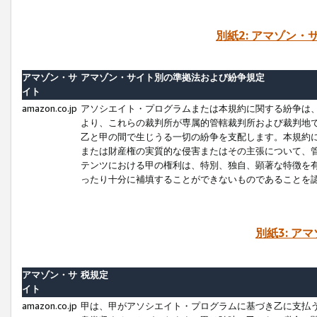
別紙2: アマゾン
アマゾン・サ
アマゾン・サイト別の準拠法および紛争規定
イト
amazon.co.jp
アソシエイト・プログラムまたは本規約に関する紛争は
より、これらの裁判所が専属的管轄裁判所および裁判地
乙と甲の間で生じうる一切の紛争を支配します。本規約
または財産権の実質的な侵害またはその主張について、
テンツにおける甲の権利は、特別、独自、顕著な特徴を
ったり十分に補填することができないものであることを
別紙3: ア
アマゾン・サ
税規定
イト
amazon.co.jp
甲は、甲がアソシエイト・プログラムに基づき乙に支払