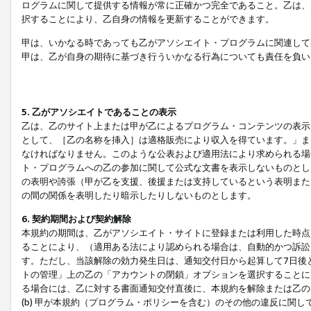
ログラムに関して提供する情報が常に正確かつ完全であること。乙は、
択することにより、乙自身の情報を更新することができます。
甲は、いかなる時であっても乙がアソシエイト・プログラムに関連して
甲は、乙が自身の期待に基づき行ういかなる行為についても責任を負い
5. 乙がアソシエイトであることの表示
乙は、乙のサイト上または甲が乙によるプログラム・コンテンツの表示ま
として、［乙の名称を挿入］は適格販売により収入を得ています。」ま
なければなりません。このような公表および適用法により求められる場
ト・プログラムへの乙の参加に関して公式な文書を表示しないものとし
の表明や誇張（甲が乙を支援、後援または支持しているという表明また
の間の関係を表明したり暗示したりしないものとします。
6. 契約期間および契約解除
本規約の期間は、乙がアソシエイト・サイトに登録または利用した時点
ることにより、（適用ある法により認められる場合は、自動的かつ訴訟
す。ただし、当該解除の効力発生日は、通知交付日から起算して7日後
トの管理」上の乙の「アカウントの閉鎖」オプションを選択することに
る場合には、乙に対する書面通知交付直後に、本規約を解除または乙のア
(b) 甲が本規約（プログラム・ポリシーを含む）のその他の違反に関し