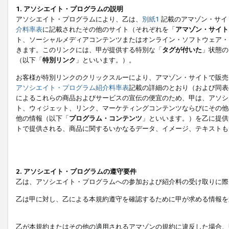
1. アソシエイト・プログラムの説明
アソシエイト・プログラムにより、乙は、
別紙1
記載のアマゾン・サイ
介料率表
に記載されたその他のサイト（それぞれを「
アマゾン・サイト
ト、ソーシャルメディアコンテンツまたはオンライン・ソフトウェア・
きます。このリンクには、甲が提供する特別な「
タグが付いた
」状態の
（以下「
特別リンク
」といいます。）。
お客様が特別リンクのクリックスルーにより、アマゾン・サイトで販売
アソシエイト・プログラム紹介料率表
記載の詳細のとおり（および同表
によるこれらの商品およびサービスの宣伝の便宜のため、甲は、アソシ
ト、ウィジェット、リンク、マーケティングコンテンツならびにその他
他の情報（以下「
プログラム・コンテンツ
」といいます。）を乙に提供
トで提供される、商品に関するいかなるデータ、イメージ、テキストも
2. アソシエイト・プログラムの遵守要件
乙は、アソシエイト・プログラムへの参加および紹介料の受け取りに際
乙は甲に対し、乙による本規約遵守を確認するために甲が求める情報を
乙が本規約またはその他の適用されるアマゾンの規約に違反した場合、