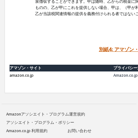
泉徴収することができます。甲は随時、乙からの税金に
ものの、乙が甲にこれを提供しない場合、甲は、（甲が
乙が当該税関連情報の提供を義務付けられる者ではない
別紙4: アマゾ
アマゾン・サイト
プライバシー
amazon.co.jp
Amazon.c
Amazonアソシエイト・プログラム運営規約
アソシエイト・プログラム・ポリシー
Amazon.co.jp 利用規約
お問い合わせ