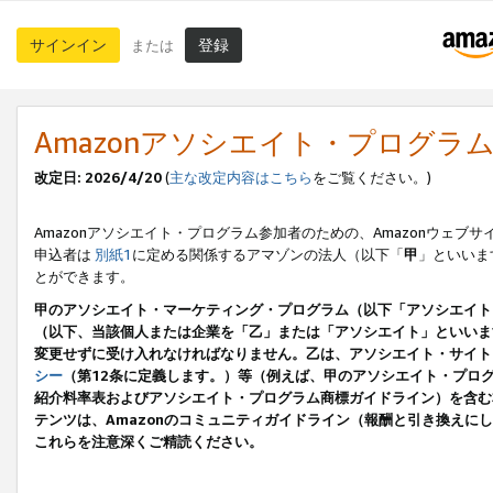
サインイン
登録
または
Amazonアソシエイト・プログラ
改定日: 2026/4/20
(
主な改定内容はこちら
をご覧ください。)
Amazonアソシエイト・プログラム参加者のための、Amazonウェブサ
申込者は
別紙1
に定める関係するアマゾンの法人（以下「
甲
」といいま
とができます。
甲のアソシエイト・マーケティング・プログラム（以下「アソシエイト
（以下、当該個人または企業を「乙」または「アソシエイト」といいま
変更せずに受け入れなければなりません。乙は、アソシエイト・サイト
シー
（第12条に定義します。）等（例えば、甲のアソシエイト・プロ
紹介料率表およびアソシエイト・プログラム商標ガイドライン）を含む本規
テンツは、Amazonのコミュニティガイドライン（報酬と引き換え
これらを注意深くご精読ください。