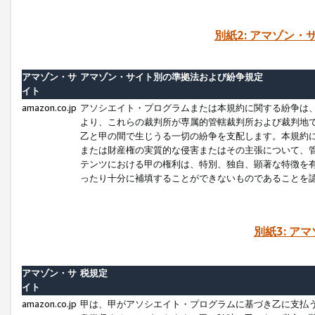
別紙2: アマゾン
アマゾン・サ
アマゾン・サイト別の準拠法および紛争規定
イト
amazon.co.jp
アソシエイト・プログラムまたは本規約に関する紛争は
より、これらの裁判所が専属的管轄裁判所および裁判地
乙と甲の間で生じうる一切の紛争を支配します。本規約
または財産権の実質的な侵害またはその主張について、
テンツにおける甲の権利は、特別、独自、顕著な特徴を
ったり十分に補填することができないものであることを
別紙3: ア
アマゾン・サ
税規定
イト
amazon.co.jp
甲は、甲がアソシエイト・プログラムに基づき乙に支払