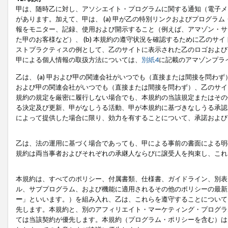
甲は、随時乙に対し、アソシエイト・プログラムに関する通知（電子メ
があります。加えて、甲は、 (a) 甲が乙の特別リンクおよびプログ
報をモニター、記録、使用および開示すること（例えば、アマゾン・サ
た甲のお客様など）、 (b) 本規約の遵守状況を確認するために乙のサイ
ストプラクティスの例として、乙のサイトに表示された乙のロゴおよび
甲による個人情報の取扱方法については、
別紙4
に記載のアマゾンプラ
乙は、 (a) 甲および甲の関連会社がいつでも（直接または間接を問わず
および甲の関連会社がいつでも（直接または間接を問わず）、乙のサイ
規約の規定を厳密に履行しない場合でも、本規約の当該規定またはその他
る決定及び更新、甲がなしうる活動、甲が本規約に基づきなしうる承認
によって提供した場合に限り、効力を有することについて、承諾および
乙は、法の運用に基づく場合であっても、甲による事前の書面による明
規約は両当事者およびそれぞれの承継人ならびに譲受人を拘束し、これ
本規約は、すべてのポリシー、付属書類、仕様書、ガイドライン、別表
ル、サブプログラム、および機能に適用されるその他のポリシーの最新
ー
」といいます。）を組み入れ、乙は、これらを遵守することについて
先します。本規約と、別のアフィリエイト・マーケティング・プログラ
ては当該契約が優先します。本規約（プログラム・ポリシーを含む）は