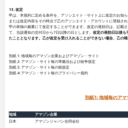
13. 改定
甲は、本規約に定める条件を、アソシエイト・サイト上に改定のお知ら
または改定内容をその時点で乙のアソシエイト・アカウントに登録され
甲の単独の裁量にて改定することができます。改定の発効日は、記載さ
て、当該通知の交付日から7日以降の日とします。
改定の発効日以後も
たこととなります。乙が改定を受け入れることができない場合、乙の唯
別紙 1: 地域毎のアマゾン企業およびアマゾン・サイト
別紙 2: アマゾン・サイト毎の準拠法および紛争規定
別紙 3: アマゾン・サイト毎の税規定
別紙 4: アマゾン・サイト毎のプライバシー規約
別紙1: 地域毎のア
地域
アマゾン企業
日本
アマゾンジャパン合同会社