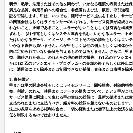
明示、黙示、法定またはその他を問わず、いかなる種類の表明または保
満足な品質、特定目的への適合性、非侵害および法、慣習、取引過程、
証を否認します。甲は、いつでも、随時サービス提供を中止し、サービ
の関連会社もしくはライセンサーのいずれも、サービス提供が継続され
れないこと、正確であること、エラーがないこともしくは有害な構成要
ずれも、 (A) 停電もしくはシステム障害を含む、いかなるエラー、不
たはいかなるデータ、イメージ、テキストその他の情報もしくはコンテ
いかなる責任も負いません。乙が甲もしくは他の個人もしくは団体から
的に定められていない保証を与えるものではありません。さらに、甲また
益、期待された売上、のれんその他の便益の損失、 (Y) 乙のアソシ
たは (Z) 乙のアソシエイト・プログラムへの参加の終了もしくは停
は、適用法により除外または制限できない補償、責任または表明を除外
8. 責任限定
甲または甲の関連会社もしくはライセンサーは、間接損害、付随的損害
益、利益、のれん、使用またはデータの損失について、たとえ甲がこれ
サービス提供に関連して生じる甲の責任の総額は、最新の請求または責
支払われたまたは支払うべき、紹介料の総額を超えないものとします。
法上の救済を求める権利を含め、一切の権利または衡平法上の救済を放
任を制限するものではありません。