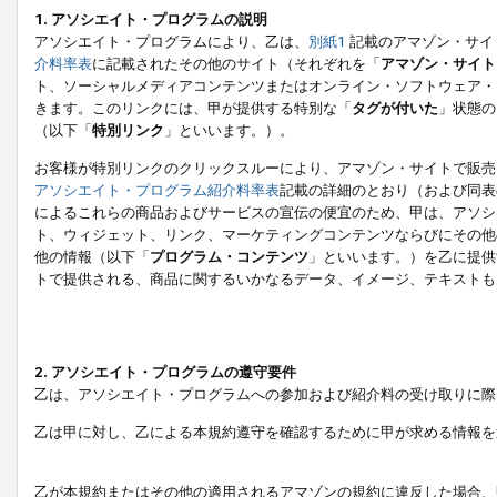
1. アソシエイト・プログラムの説明
アソシエイト・プログラムにより、乙は、
別紙1
記載のアマゾン・サイ
介料率表
に記載されたその他のサイト（それぞれを「
アマゾン・サイト
ト、ソーシャルメディアコンテンツまたはオンライン・ソフトウェア・
きます。このリンクには、甲が提供する特別な「
タグが付いた
」状態の
（以下「
特別リンク
」といいます。）。
お客様が特別リンクのクリックスルーにより、アマゾン・サイトで販売
アソシエイト・プログラム紹介料率表
記載の詳細のとおり（および同表
によるこれらの商品およびサービスの宣伝の便宜のため、甲は、アソシ
ト、ウィジェット、リンク、マーケティングコンテンツならびにその他
他の情報（以下「
プログラム・コンテンツ
」といいます。）を乙に提供
トで提供される、商品に関するいかなるデータ、イメージ、テキストも
2. アソシエイト・プログラムの遵守要件
乙は、アソシエイト・プログラムへの参加および紹介料の受け取りに際
乙は甲に対し、乙による本規約遵守を確認するために甲が求める情報を
乙が本規約またはその他の適用されるアマゾンの規約に違反した場合、