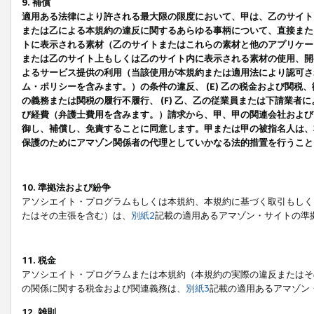
9. 補償
適用ある法律により許される最大限の限度において、甲は、乙のサイト
または乙による本規約の違反に関するあらゆる事柄について、直接または
トに表示される素材（乙のサイトまたはこれらの素材と他のアプリケーシ
または乙のサイト上もしくは乙のサイト内に表示される素材の使用、開発
よるサービス提供の利用（当該使用が本規約または適用法により認可され
ム・ポリシーを含みます。）の条件の違反、 (E) 乙の税金および関
の義務または関税の履行不履行、 (F) 乙、乙の従業員または下請業
び経費（弁護士費用を含みます。）請求から、甲、甲の関連会社および
御し、補償し、免責することに同意します。甲または甲の被指名人は、
保護のためにアマゾン関係者の代理としていかなる法的措置を行うこと
10. 準拠法および紛争
アソシエイト・プログラムもしくは本規約、本規約に基づく取引もしく
たはその主張を含む）は、
別紙2
記載の適用あるアマゾン・サイトの準
11. 税金
アソシエイト・プログラムまたは本規約（本規約の実際の違反またはそ
の関係に関する税金および関連義務は、
別紙3
記載の適用あるアマゾン
12. 雑則