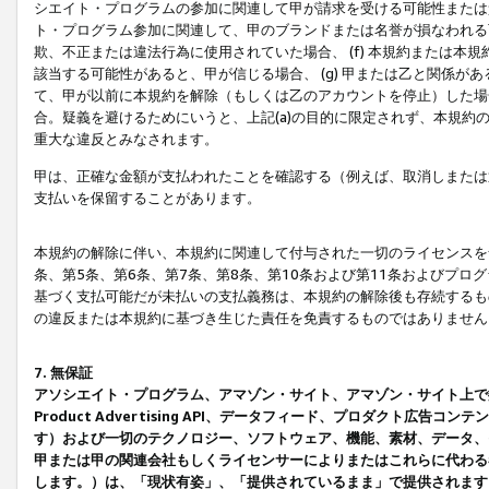
シエイト・プログラムの参加に関連して甲が請求を受ける可能性または責
ト・プログラム参加に関連して、甲のブランドまたは名誉が損なわれる可
欺、不正または違法行為に使用されていた場合、 (f) 本規約または
該当する可能性があると、甲が信じる場合、 (g) 甲または乙と関係
て、甲が以前に本規約を解除（もしくは乙のアカウントを停止）した場合
合。疑義を避けるためにいうと、上記(a)の目的に限定されず、本規約
重大な違反とみなされます。
甲は、正確な金額が支払われたことを確認する（例えば、取消しまたは
支払いを保留することがあります。
本規約の解除に伴い、本規約に関連して付与された一切のライセンスを
条、第5条、第6条、第7条、第8条、第10条および第11条およびプ
基づく支払可能だが未払いの支払義務は、本規約の解除後も存続するも
の違反または本規約に基づき生じた責任を免責するものではありません
7. 無保証
アソシエイト・プログラム、アマゾン・サイト、アマゾン・サイト上で
Product Advertising API、データフィード、プロダクト
す）および一切のテクノロジー、ソフトウェア、機能、素材、データ、
甲または甲の関連会社もしくライセンサーによりまたはこれらに代わる
します。）は、「現状有姿」、「提供されているまま」で提供されます