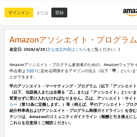
サインイン
登録
または
Amazonアソシエイト・プログラ
改定日: 2026/4/20
(
主な改定内容はこちら
をご覧ください。)
Amazonアソシエイト・プログラム参加者のための、Amazonウェブサ
申込者は
別紙1
に定める関係するアマゾンの法人（以下「
甲
」といいま
とができます。
甲のアソシエイト・マーケティング・プログラム（以下「アソシエイト
（以下、当該個人または企業を「乙」または「アソシエイト」といいま
変更せずに受け入れなければなりません。乙は、アソシエイト・サイト
シー
（第12条に定義します。）等（例えば、甲のアソシエイト・プロ
紹介料率表およびアソシエイト・プログラム商標ガイドライン）を含む本規
テンツは、Amazonのコミュニティガイドライン（報酬と引き換え
これらを注意深くご精読ください。