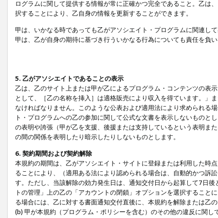
ログラムに関して提供する情報が常に正確かつ完全であること。乙は、
択することにより、乙自身の情報を更新することができます。
甲は、いかなる時であっても乙がアソシエイト・プログラムに関連して
甲は、乙が自身の期待に基づき行ういかなる行為についても責任を負い
5. 乙がアソシエイトであることの表示
乙は、乙のサイト上または甲が乙によるプログラム・コンテンツの表示ま
として、［乙の名称を挿入］は適格販売により収入を得ています。」ま
なければなりません。このような公表および適用法により求められる場
ト・プログラムへの乙の参加に関して公式な文書を表示しないものとし
の表明や誇張（甲が乙を支援、後援または支持しているという表明また
の間の関係を表明したり暗示したりしないものとします。
6. 契約期間および契約解除
本規約の期間は、乙がアソシエイト・サイトに登録または利用した時点
ることにより、（適用ある法により認められる場合は、自動的かつ訴訟
す。ただし、当該解除の効力発生日は、通知交付日から起算して7日後
トの管理」上の乙の「アカウントの閉鎖」オプションを選択することに
る場合には、乙に対する書面通知交付直後に、本規約を解除または乙のア
(b) 甲が本規約（プログラム・ポリシーを含む）のその他の違反に関し