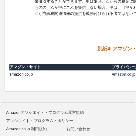
泉徴収することができます。甲は随時、乙からの税金に
ものの、乙が甲にこれを提供しない場合、甲は、（甲が
乙が当該税関連情報の提供を義務付けられる者ではない
別紙4: アマゾ
アマゾン・サイト
プライバシー
amazon.co.jp
Amazon.c
Amazonアソシエイト・プログラム運営規約
アソシエイト・プログラム・ポリシー
Amazon.co.jp 利用規約
お問い合わせ