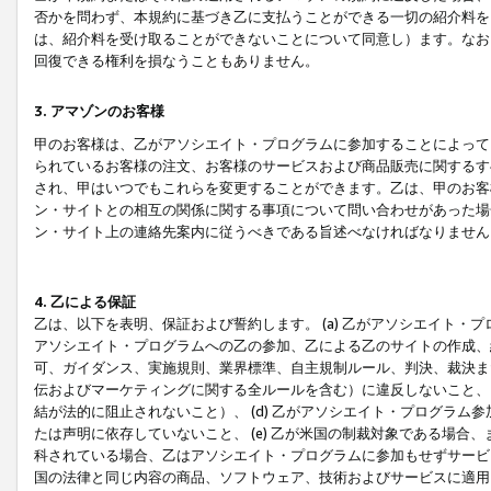
否かを問わず、本規約に基づき乙に支払うことができる一切の紹介料を
は、紹介料を受け取ることができないことについて同意し）ます。なお
回復できる権利を損なうこともありません。
3. アマゾンのお客様
甲のお客様は、乙がアソシエイト・プログラムに参加することによって
られているお客様の注文、お客様のサービスおよび商品販売に関するす
され、甲はいつでもこれらを変更することができます。乙は、甲のお客
ン・サイトとの相互の関係に関する事項について問い合わせがあった場
ン・サイト上の連絡先案内に従うべきである旨述べなければなりません
4. 乙による保証
乙は、以下を表明、保証および誓約します。 (a) 乙がアソシエイト・
アソシエイト・プログラムへの乙の参加、乙による乙のサイトの作成、
可、ガイダンス、実施規則、業界標準、自主規制ルール、判決、裁決ま
伝およびマーケティングに関する全ルールを含む）に違反しないこと、 
結が法的に阻止されないこと）、 (d) 乙がアソシエイト・プログラ
たは声明に依存していないこと、 (e) 乙が米国の制裁対象である場
科されている場合、乙はアソシエイト・プログラムに参加もせずサービス
国の法律と同じ内容の商品、ソフトウェア、技術およびサービスに適用さ