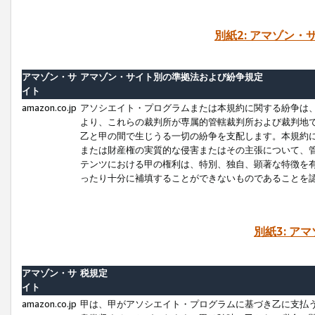
別紙2: アマゾン
アマゾン・サ
アマゾン・サイト別の準拠法および紛争規定
イト
amazon.co.jp
アソシエイト・プログラムまたは本規約に関する紛争は
より、これらの裁判所が専属的管轄裁判所および裁判地
乙と甲の間で生じうる一切の紛争を支配します。本規約
または財産権の実質的な侵害またはその主張について、
テンツにおける甲の権利は、特別、独自、顕著な特徴を
ったり十分に補填することができないものであることを
別紙3: ア
アマゾン・サ
税規定
イト
amazon.co.jp
甲は、甲がアソシエイト・プログラムに基づき乙に支払