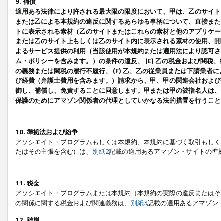
9. 補償
適用ある法律により許される最大限の限度において、甲は、乙のサイト
または乙による本規約の違反に関するあらゆる事柄について、直接または
トに表示される素材（乙のサイトまたはこれらの素材と他のアプリケーシ
または乙のサイト上もしくは乙のサイト内に表示される素材の使用、開発
よるサービス提供の利用（当該使用が本規約または適用法により認可され
ム・ポリシーを含みます。）の条件の違反、 (E) 乙の税金および関
の義務または関税の履行不履行、 (F) 乙、乙の従業員または下請業
び経費（弁護士費用を含みます。）請求から、甲、甲の関連会社および
御し、補償し、免責することに同意します。甲または甲の被指名人は、
保護のためにアマゾン関係者の代理としていかなる法的措置を行うこと
10. 準拠法および紛争
アソシエイト・プログラムもしくは本規約、本規約に基づく取引もしく
たはその主張を含む）は、
別紙2
記載の適用あるアマゾン・サイトの準
11. 税金
アソシエイト・プログラムまたは本規約（本規約の実際の違反またはそ
の関係に関する税金および関連義務は、
別紙3
記載の適用あるアマゾン
12. 雑則