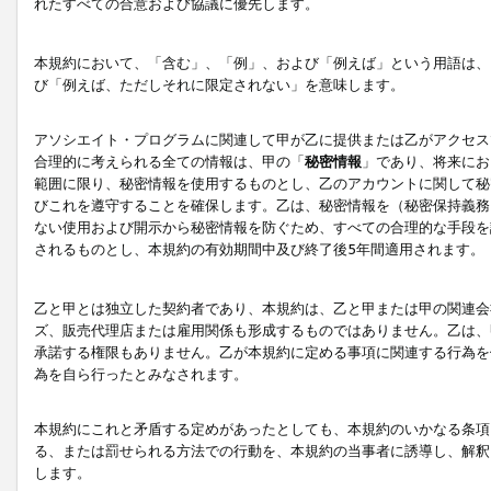
れたすべての合意および協議に優先します。
本規約において、「含む」、「例」、および「例えば」という用語は、
び「例えば、ただしそれに限定されない」を意味します。
アソシエイト・プログラムに関連して甲が乙に提供または乙がアクセス
合理的に考えられる全ての情報は、甲の「
秘密情報
」であり、将来にお
範囲に限り、秘密情報を使用するものとし、乙のアカウントに関して秘
びこれを遵守することを確保します。乙は、秘密情報を（秘密保持義務
ない使用および開示から秘密情報を防ぐため、すべての合理的な手段を
されるものとし、本規約の有効期間中及び終了後5年間適用されます。
乙と甲とは独立した契約者であり、本規約は、乙と甲または甲の関連会
ズ、販売代理店または雇用関係も形成するものではありません。乙は、
承諾する権限もありません。乙が本規約に定める事項に関連する行為を
為を自ら行ったとみなされます。
本規約にこれと矛盾する定めがあったとしても、本規約のいかなる条項
る、または罰せられる方法での行動を、本規約の当事者に誘導し、解釈
します。