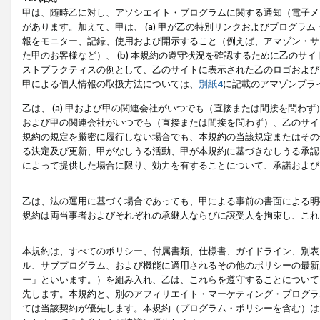
甲は、随時乙に対し、アソシエイト・プログラムに関する通知（電子メ
があります。加えて、甲は、 (a) 甲が乙の特別リンクおよびプログ
報をモニター、記録、使用および開示すること（例えば、アマゾン・サ
た甲のお客様など）、 (b) 本規約の遵守状況を確認するために乙のサイ
ストプラクティスの例として、乙のサイトに表示された乙のロゴおよび
甲による個人情報の取扱方法については、
別紙4
に記載のアマゾンプラ
乙は、 (a) 甲および甲の関連会社がいつでも（直接または間接を問わず
および甲の関連会社がいつでも（直接または間接を問わず）、乙のサイ
規約の規定を厳密に履行しない場合でも、本規約の当該規定またはその他
る決定及び更新、甲がなしうる活動、甲が本規約に基づきなしうる承認
によって提供した場合に限り、効力を有することについて、承諾および
乙は、法の運用に基づく場合であっても、甲による事前の書面による明
規約は両当事者およびそれぞれの承継人ならびに譲受人を拘束し、これ
本規約は、すべてのポリシー、付属書類、仕様書、ガイドライン、別表
ル、サブプログラム、および機能に適用されるその他のポリシーの最新
ー
」といいます。）を組み入れ、乙は、これらを遵守することについて
先します。本規約と、別のアフィリエイト・マーケティング・プログラ
ては当該契約が優先します。本規約（プログラム・ポリシーを含む）は