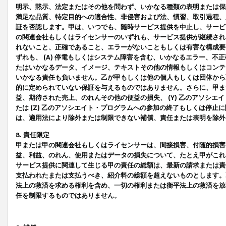
明示、黙示、法定またはその他を問わず、いかなる種類の表明または保
満足な品質、特定目的への適合性、非侵害および法、慣習、取引過程、
証を否認します。甲は、いつでも、随時サービス提供を中止し、サービ
の関連会社もしくはライセンサーのいずれも、サービス提供が継続され
れないこと、正確であること、エラーがないこともしくは有害な構成要
ずれも、 (A) 停電もしくはシステム障害を含む、いかなるエラー、不
たはいかなるデータ、イメージ、テキストその他の情報もしくはコンテ
いかなる責任も負いません。乙が甲もしくは他の個人もしくは団体から
的に定められていない保証を与えるものではありません。さらに、甲また
益、期待された売上、のれんその他の便益の損失、 (Y) 乙のアソシ
たは (Z) 乙のアソシエイト・プログラムへの参加の終了もしくは停
は、適用法により除外または制限できない補償、責任または表明を除外
8. 責任限定
甲または甲の関連会社もしくはライセンサーは、間接損害、付随的損害
益、利益、のれん、使用またはデータの損失について、たとえ甲がこれ
サービス提供に関連して生じる甲の責任の総額は、最新の請求または責
支払われたまたは支払うべき、紹介料の総額を超えないものとします。
法上の救済を求める権利を含め、一切の権利または衡平法上の救済を放
任を制限するものではありません。