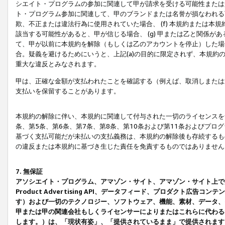
シエイト・プログラムの参加に関連して甲が請求を受ける可能性または責
ト・プログラム参加に関連して、甲のブランドまたは名誉が損なわれる可
欺、不正または違法行為に使用されていた場合、 (f) 本規約または
該当する可能性があると、甲が信じる場合、 (g) 甲または乙と関係
て、甲が以前に本規約を解除（もしくは乙のアカウントを停止）した場合
合。疑義を避けるためにいうと、上記(a)の目的に限定されず、本規約
重大な違反とみなされます。
甲は、正確な金額が支払われたことを確認する（例えば、取消しまたは
支払いを保留することがあります。
本規約の解除に伴い、本規約に関連して付与された一切のライセンスを
条、第5条、第6条、第7条、第8条、第10条および第11条およびプ
基づく支払可能だが未払いの支払義務は、本規約の解除後も存続するも
の違反または本規約に基づき生じた責任を免責するものではありません
7. 無保証
アソシエイト・プログラム、アマゾン・サイト、アマゾン・サイト上で
Product Advertising API、データフィード、プロダクト
す）および一切のテクノロジー、ソフトウェア、機能、素材、データ、
甲または甲の関連会社もしくライセンサーによりまたはこれらに代わる
します。）は、「現状有姿」、「提供されているまま」で提供されます