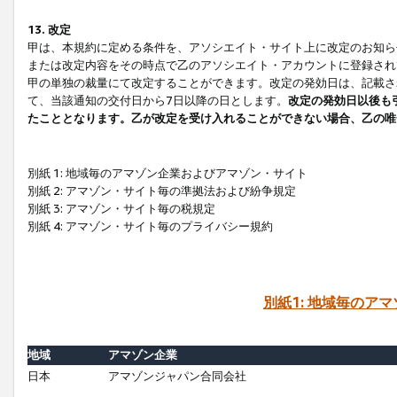
13. 改定
甲は、本規約に定める条件を、アソシエイト・サイト上に改定のお知ら
または改定内容をその時点で乙のアソシエイト・アカウントに登録され
甲の単独の裁量にて改定することができます。改定の発効日は、記載さ
て、当該通知の交付日から7日以降の日とします。
改定の発効日以後も
たこととなります。乙が改定を受け入れることができない場合、乙の唯
別紙 1: 地域毎のアマゾン企業およびアマゾン・サイト
別紙 2: アマゾン・サイト毎の準拠法および紛争規定
別紙 3: アマゾン・サイト毎の税規定
別紙 4: アマゾン・サイト毎のプライバシー規約
別紙1: 地域毎のア
地域
アマゾン企業
日本
アマゾンジャパン合同会社