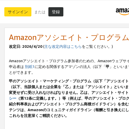
サインイン
登録
または
Amazonアソシエイト・プログラ
改定日: 2026/4/20
(
主な改定内容はこちら
をご覧ください。)
Amazonアソシエイト・プログラム参加者のための、Amazonウェブサ
申込者は
別紙1
に定める関係するアマゾンの法人（以下「
甲
」といいま
とができます。
甲のアソシエイト・マーケティング・プログラム（以下「アソシエイト
（以下、当該個人または企業を「乙」または「アソシエイト」といいま
変更せずに受け入れなければなりません。乙は、アソシエイト・サイト
シー
（第12条に定義します。）等（例えば、甲のアソシエイト・プロ
紹介料率表およびアソシエイト・プログラム商標ガイドライン）を含む本規
テンツは、Amazonのコミュニティガイドライン（報酬と引き換え
これらを注意深くご精読ください。