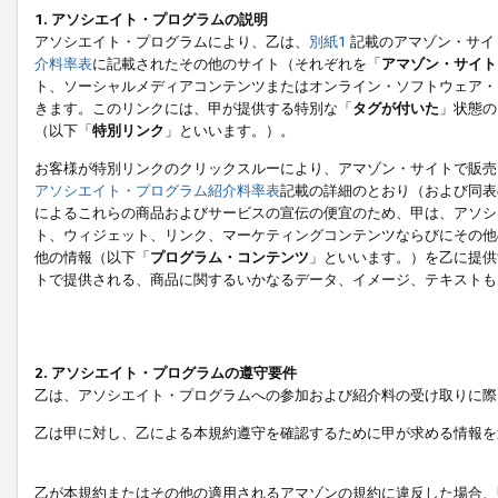
1. アソシエイト・プログラムの説明
アソシエイト・プログラムにより、乙は、
別紙1
記載のアマゾン・サイ
介料率表
に記載されたその他のサイト（それぞれを「
アマゾン・サイト
ト、ソーシャルメディアコンテンツまたはオンライン・ソフトウェア・
きます。このリンクには、甲が提供する特別な「
タグが付いた
」状態の
（以下「
特別リンク
」といいます。）。
お客様が特別リンクのクリックスルーにより、アマゾン・サイトで販売
アソシエイト・プログラム紹介料率表
記載の詳細のとおり（および同表
によるこれらの商品およびサービスの宣伝の便宜のため、甲は、アソシ
ト、ウィジェット、リンク、マーケティングコンテンツならびにその他
他の情報（以下「
プログラム・コンテンツ
」といいます。）を乙に提供
トで提供される、商品に関するいかなるデータ、イメージ、テキストも
2. アソシエイト・プログラムの遵守要件
乙は、アソシエイト・プログラムへの参加および紹介料の受け取りに際
乙は甲に対し、乙による本規約遵守を確認するために甲が求める情報を
乙が本規約またはその他の適用されるアマゾンの規約に違反した場合、