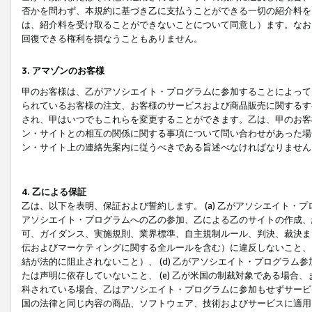
否かを問わず、本規約に基づき乙に支払うことができる一切の紹介料を
は、紹介料を受け取ることができないことについて同意し）ます。なお
回復できる権利を損なうこともありません。
3. アマゾンのお客様
甲のお客様は、乙がアソシエイト・プログラムに参加することによって
られているお客様の注文、お客様のサービスおよび商品販売に関するす
され、甲はいつでもこれらを変更することができます。乙は、甲のお客
ン・サイトとの相互の関係に関する事項について問い合わせがあった場
ン・サイト上の連絡先案内に従うべきである旨述べなければなりません
4. 乙による保証
乙は、以下を表明、保証および誓約します。 (a) 乙がアソシエイト・
アソシエイト・プログラムへの乙の参加、乙による乙のサイトの作成、
可、ガイダンス、実施規則、業界標準、自主規制ルール、判決、裁決ま
伝およびマーケティングに関する全ルールを含む）に違反しないこと、 
結が法的に阻止されないこと）、 (d) 乙がアソシエイト・プログラ
たは声明に依存していないこと、 (e) 乙が米国の制裁対象である場
科されている場合、乙はアソシエイト・プログラムに参加もせずサービス
国の法律と同じ内容の商品、ソフトウェア、技術およびサービスに適用さ