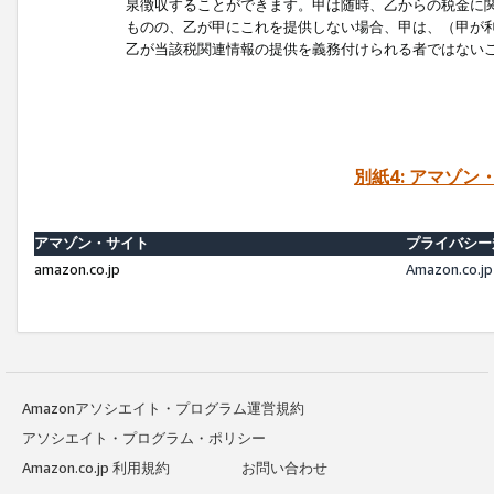
泉徴収することができます。甲は随時、乙からの税金に
ものの、乙が甲にこれを提供しない場合、甲は、（甲が
乙が当該税関連情報の提供を義務付けられる者ではない
別紙4: アマゾ
アマゾン・サイト
プライバシー
amazon.co.jp
Amazon.c
Amazonアソシエイト・プログラム運営規約
アソシエイト・プログラム・ポリシー
Amazon.co.jp 利用規約
お問い合わせ