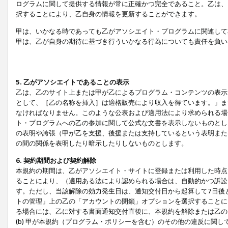
ログラムに関して提供する情報が常に正確かつ完全であること。乙は、
択することにより、乙自身の情報を更新することができます。
甲は、いかなる時であっても乙がアソシエイト・プログラムに関連して
甲は、乙が自身の期待に基づき行ういかなる行為についても責任を負い
5. 乙がアソシエイトであることの表示
乙は、乙のサイト上または甲が乙によるプログラム・コンテンツの表示ま
として、［乙の名称を挿入］は適格販売により収入を得ています。」ま
なければなりません。このような公表および適用法により求められる場
ト・プログラムへの乙の参加に関して公式な文書を表示しないものとし
の表明や誇張（甲が乙を支援、後援または支持しているという表明また
の間の関係を表明したり暗示したりしないものとします。
6. 契約期間および契約解除
本規約の期間は、乙がアソシエイト・サイトに登録または利用した時点
ることにより、（適用ある法により認められる場合は、自動的かつ訴訟
す。ただし、当該解除の効力発生日は、通知交付日から起算して7日後
トの管理」上の乙の「アカウントの閉鎖」オプションを選択することに
る場合には、乙に対する書面通知交付直後に、本規約を解除または乙のア
(b) 甲が本規約（プログラム・ポリシーを含む）のその他の違反に関し