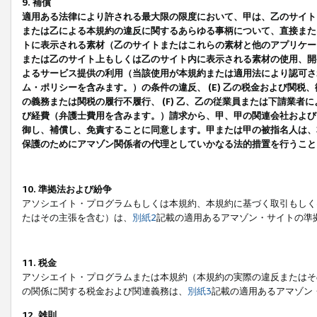
9. 補償
適用ある法律により許される最大限の限度において、甲は、乙のサイト
または乙による本規約の違反に関するあらゆる事柄について、直接または
トに表示される素材（乙のサイトまたはこれらの素材と他のアプリケーシ
または乙のサイト上もしくは乙のサイト内に表示される素材の使用、開発
よるサービス提供の利用（当該使用が本規約または適用法により認可され
ム・ポリシーを含みます。）の条件の違反、 (E) 乙の税金および関
の義務または関税の履行不履行、 (F) 乙、乙の従業員または下請業
び経費（弁護士費用を含みます。）請求から、甲、甲の関連会社および
御し、補償し、免責することに同意します。甲または甲の被指名人は、
保護のためにアマゾン関係者の代理としていかなる法的措置を行うこと
10. 準拠法および紛争
アソシエイト・プログラムもしくは本規約、本規約に基づく取引もしく
たはその主張を含む）は、
別紙2
記載の適用あるアマゾン・サイトの準
11. 税金
アソシエイト・プログラムまたは本規約（本規約の実際の違反またはそ
の関係に関する税金および関連義務は、
別紙3
記載の適用あるアマゾン
12. 雑則