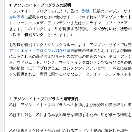
1. アソシエイト・プログラムの説明
アソシエイト・プログラムにより、乙は、
別紙1
記載のアマゾン・サイ
介料率表
に記載されたその他のサイト（それぞれを「
アマゾン・サイト
ト、ソーシャルメディアコンテンツまたはオンライン・ソフトウェア・
きます。このリンクには、甲が提供する特別な「
タグが付いた
」状態の
（以下「
特別リンク
」といいます。）。
お客様が特別リンクのクリックスルーにより、アマゾン・サイトで販売
アソシエイト・プログラム紹介料率表
記載の詳細のとおり（および同表
によるこれらの商品およびサービスの宣伝の便宜のため、甲は、アソシ
ト、ウィジェット、リンク、マーケティングコンテンツならびにその他
他の情報（以下「
プログラム・コンテンツ
」といいます。）を乙に提供
トで提供される、商品に関するいかなるデータ、イメージ、テキストも
2. アソシエイト・プログラムの遵守要件
乙は、アソシエイト・プログラムへの参加および紹介料の受け取りに際
乙は甲に対し、乙による本規約遵守を確認するために甲が求める情報を
乙が本規約またはその他の適用されるアマゾンの規約に違反した場合、