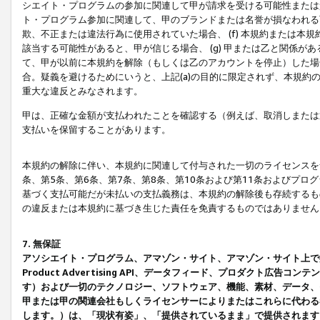
シエイト・プログラムの参加に関連して甲が請求を受ける可能性または責
ト・プログラム参加に関連して、甲のブランドまたは名誉が損なわれる可
欺、不正または違法行為に使用されていた場合、 (f) 本規約または
該当する可能性があると、甲が信じる場合、 (g) 甲または乙と関係
て、甲が以前に本規約を解除（もしくは乙のアカウントを停止）した場合
合。疑義を避けるためにいうと、上記(a)の目的に限定されず、本規約
重大な違反とみなされます。
甲は、正確な金額が支払われたことを確認する（例えば、取消しまたは
支払いを保留することがあります。
本規約の解除に伴い、本規約に関連して付与された一切のライセンスを
条、第5条、第6条、第7条、第8条、第10条および第11条およびプ
基づく支払可能だが未払いの支払義務は、本規約の解除後も存続するも
の違反または本規約に基づき生じた責任を免責するものではありません
7. 無保証
アソシエイト・プログラム、アマゾン・サイト、アマゾン・サイト上で
Product Advertising API、データフィード、プロダクト
す）および一切のテクノロジー、ソフトウェア、機能、素材、データ、
甲または甲の関連会社もしくライセンサーによりまたはこれらに代わる
します。）は、「現状有姿」、「提供されているまま」で提供されます