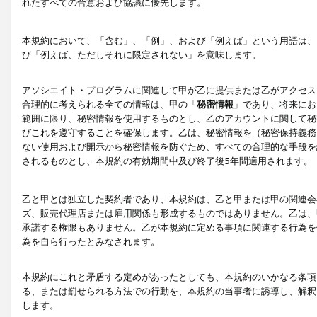
れたすべての合意および協議に優先します。
本規約において、「含む」、「例」、および「例えば」という用語は、
び「例えば、ただしそれに限定されない」を意味します。
アソシエイト・プログラムに関連して甲が乙に提供または乙がアクセス
合理的に考えられる全ての情報は、甲の「
秘密情報
」であり、将来にお
範囲に限り、秘密情報を使用するものとし、乙のアカウントに関して秘
びこれを遵守することを確保します。乙は、秘密情報を（秘密保持義務
ない使用および開示から秘密情報を防ぐため、すべての合理的な手段を
されるものとし、本規約の有効期間中及び終了後5年間適用されます。
乙と甲とは独立した契約者であり、本規約は、乙と甲または甲の関連会
ズ、販売代理店または雇用関係も形成するものではありません。乙は、
承諾する権限もありません。乙が本規約に定める事項に関連する行為を
為を自ら行ったとみなされます。
本規約にこれと矛盾する定めがあったとしても、本規約のいかなる条項
る、または罰せられる方法での行動を、本規約の当事者に誘導し、解釈
します。