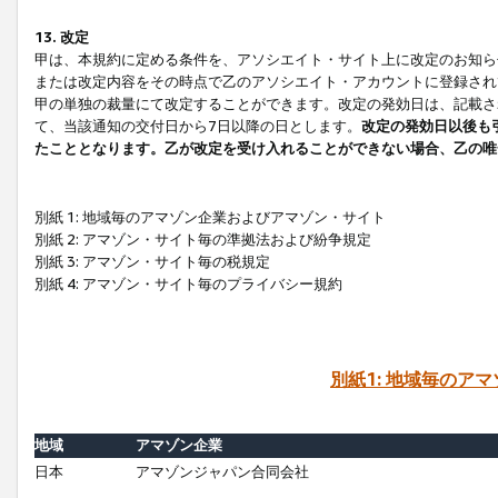
13. 改定
甲は、本規約に定める条件を、アソシエイト・サイト上に改定のお知ら
または改定内容をその時点で乙のアソシエイト・アカウントに登録され
甲の単独の裁量にて改定することができます。改定の発効日は、記載さ
て、当該通知の交付日から7日以降の日とします。
改定の発効日以後も
たこととなります。乙が改定を受け入れることができない場合、乙の唯
別紙 1: 地域毎のアマゾン企業およびアマゾン・サイト
別紙 2: アマゾン・サイト毎の準拠法および紛争規定
別紙 3: アマゾン・サイト毎の税規定
別紙 4: アマゾン・サイト毎のプライバシー規約
別紙1: 地域毎のア
地域
アマゾン企業
日本
アマゾンジャパン合同会社