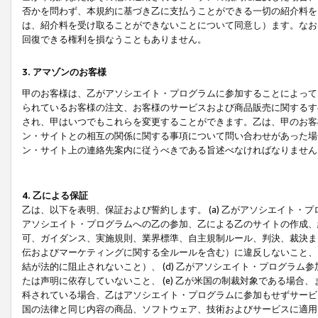
否かを問わず、本規約に基づき乙に支払うことができる一切の紹介料を
は、紹介料を受け取ることができないことについて同意し）ます。なお
回復できる権利を損なうこともありません。
3. アマゾンのお客様
甲のお客様は、乙がアソシエイト・プログラムに参加することによって
られているお客様の注文、お客様のサービスおよび商品販売に関するす
され、甲はいつでもこれらを変更することができます。乙は、甲のお客
ン・サイトとの相互の関係に関する事項について問い合わせがあった場
ン・サイト上の連絡先案内に従うべきである旨述べなければなりません
4. 乙による保証
乙は、以下を表明、保証および誓約します。 (a) 乙がアソシエイト・
アソシエイト・プログラムへの乙の参加、乙による乙のサイトの作成、
可、ガイダンス、実施規則、業界標準、自主規制ルール、判決、裁決ま
伝およびマーケティングに関する全ルールを含む）に違反しないこと、 
結が法的に阻止されないこと）、 (d) 乙がアソシエイト・プログラ
たは声明に依存していないこと、 (e) 乙が米国の制裁対象である場
科されている場合、乙はアソシエイト・プログラムに参加もせずサービス
国の法律と同じ内容の商品、ソフトウェア、技術およびサービスに適用さ