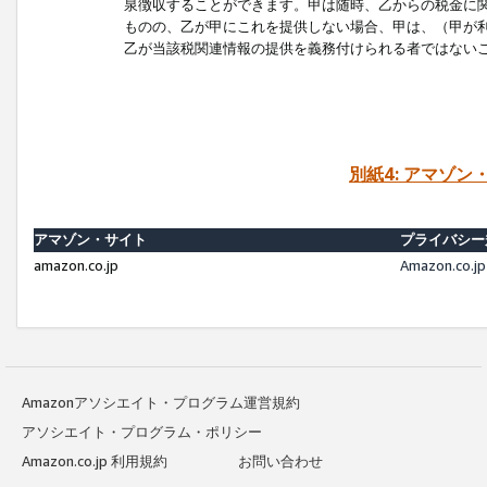
泉徴収することができます。甲は随時、乙からの税金に
ものの、乙が甲にこれを提供しない場合、甲は、（甲が
乙が当該税関連情報の提供を義務付けられる者ではない
別紙4: アマゾ
アマゾン・サイト
プライバシー
amazon.co.jp
Amazon.c
Amazonアソシエイト・プログラム運営規約
アソシエイト・プログラム・ポリシー
Amazon.co.jp 利用規約
お問い合わせ