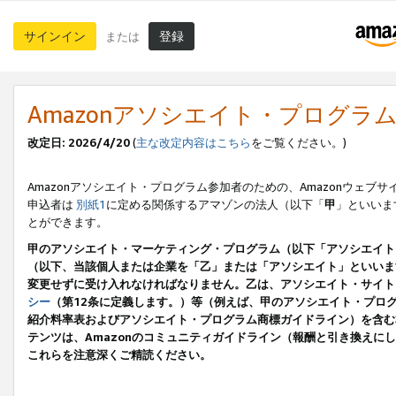
サインイン
登録
または
Amazonアソシエイト・プログラ
改定日: 2026/4/20
(
主な改定内容はこちら
をご覧ください。)
Amazonアソシエイト・プログラム参加者のための、Amazonウェブサ
申込者は
別紙1
に定める関係するアマゾンの法人（以下「
甲
」といいま
とができます。
甲のアソシエイト・マーケティング・プログラム（以下「アソシエイト
（以下、当該個人または企業を「乙」または「アソシエイト」といいま
変更せずに受け入れなければなりません。乙は、アソシエイト・サイト
シー
（第12条に定義します。）等（例えば、甲のアソシエイト・プロ
紹介料率表およびアソシエイト・プログラム商標ガイドライン）を含む本規
テンツは、Amazonのコミュニティガイドライン（報酬と引き換え
これらを注意深くご精読ください。