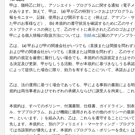
甲は、随時乙に対し、アソシエイト・プログラムに関する通知（電子メ
があります。加えて、甲は、 (a) 甲が乙の特別リンクおよびプログ
報をモニター、記録、使用および開示すること（例えば、アマゾン・サ
た甲のお客様など）、 (b) 本規約の遵守状況を確認するために乙のサイ
ストプラクティスの例として、乙のサイトに表示された乙のロゴおよび
甲による個人情報の取扱方法については、
別紙4
に記載のアマゾンプラ
乙は、 (a) 甲および甲の関連会社がいつでも（直接または間接を問わず
および甲の関連会社がいつでも（直接または間接を問わず）、乙のサイ
規約の規定を厳密に履行しない場合でも、本規約の当該規定またはその他
る決定及び更新、甲がなしうる活動、甲が本規約に基づきなしうる承認
によって提供した場合に限り、効力を有することについて、承諾および
乙は、法の運用に基づく場合であっても、甲による事前の書面による明
規約は両当事者およびそれぞれの承継人ならびに譲受人を拘束し、これ
本規約は、すべてのポリシー、付属書類、仕様書、ガイドライン、別表
ル、サブプログラム、および機能に適用されるその他のポリシーの最新
ー
」といいます。）を組み入れ、乙は、これらを遵守することについて
先します。本規約と、別のアフィリエイト・マーケティング・プログラ
ては当該契約が優先します。本規約（プログラム・ポリシーを含む）は