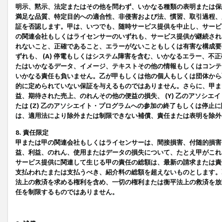
明示、黙示、法定またはその他を問わず、いかなる種類の表明または保
満足な品質、特定目的への適合性、非侵害および法、慣習、取引過程、
証を否認します。甲は、いつでも、随時サービス提供を中止し、サービ
の関連会社もしくはライセンサーのいずれも、サービス提供が継続され
れないこと、正確であること、エラーがないこともしくは有害な構成要
ずれも、 (A) 停電もしくはシステム障害を含む、いかなるエラー、不
たはいかなるデータ、イメージ、テキストその他の情報もしくはコンテ
いかなる責任も負いません。乙が甲もしくは他の個人もしくは団体から
的に定められていない保証を与えるものではありません。さらに、甲また
益、期待された売上、のれんその他の便益の損失、 (Y) 乙のアソシ
たは (Z) 乙のアソシエイト・プログラムへの参加の終了もしくは停
は、適用法により除外または制限できない補償、責任または表明を除外
8. 責任限定
甲または甲の関連会社もしくはライセンサーは、間接損害、付随的損害
益、利益、のれん、使用またはデータの損失について、たとえ甲がこれ
サービス提供に関連して生じる甲の責任の総額は、最新の請求または責
支払われたまたは支払うべき、紹介料の総額を超えないものとします。
法上の救済を求める権利を含め、一切の権利または衡平法上の救済を放
任を制限するものではありません。