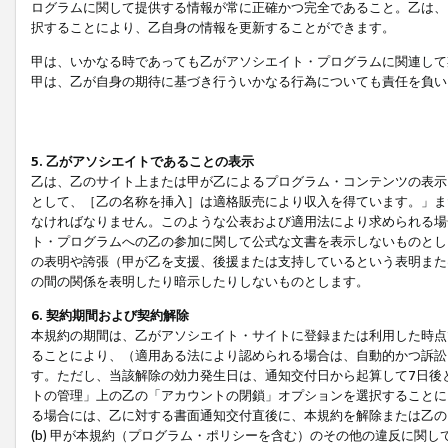
ログラムに関して提供する情報が常に正確かつ完全であること。乙は、
択することにより、乙自身の情報を更新することができます。
甲は、いかなる時であっても乙がアソシエイト・プログラムに関連して
甲は、乙が自身の期待に基づき行ういかなる行為についても責任を負い
5. 乙がアソシエイトであることの表示
乙は、乙のサイト上または甲が乙によるプログラム・コンテンツの表示ま
として、［乙の名称を挿入］は適格販売により収入を得ています。」ま
なければなりません。このような公表および適用法により求められる場
ト・プログラムへの乙の参加に関して公式な文書を表示しないものとし
の表明や誇張（甲が乙を支援、後援または支持しているという表明また
の間の関係を表明したり暗示したりしないものとします。
6. 契約期間および契約解除
本規約の期間は、乙がアソシエイト・サイトに登録または利用した時点
ることにより、（適用ある法により認められる場合は、自動的かつ訴訟
す。ただし、当該解除の効力発生日は、通知交付日から起算して7日後
トの管理」上の乙の「アカウントの閉鎖」オプションを選択することに
る場合には、乙に対する書面通知交付直後に、本規約を解除または乙のア
(b) 甲が本規約（プログラム・ポリシーを含む）のその他の違反に関し