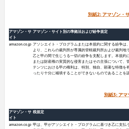
別紙2: アマゾン
アマゾン・サ
アマゾン・サイト別の準拠法および紛争規定
イト
amazon.co.jp
アソシエイト・プログラムまたは本規約に関する紛争は
より、これらの裁判所が専属的管轄裁判所および裁判地
乙と甲の間で生じうる一切の紛争を支配します。本規約
または財産権の実質的な侵害またはその主張について、
テンツにおける甲の権利は、特別、独自、顕著な特徴を
ったり十分に補填することができないものであることを
別紙3: ア
アマゾン・サ
税規定
イト
amazon.co.jp
甲は、甲がアソシエイト・プログラムに基づき乙に支払