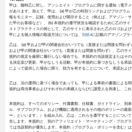
甲は、随時乙に対し、アソシエイト・プログラムに関する通知（電子メ
があります。加えて、甲は、 (a) 甲が乙の特別リンクおよびプログ
報をモニター、記録、使用および開示すること（例えば、アマゾン・サ
た甲のお客様など）、 (b) 本規約の遵守状況を確認するために乙のサイ
ストプラクティスの例として、乙のサイトに表示された乙のロゴおよび
甲による個人情報の取扱方法については、
別紙4
に記載のアマゾンプラ
乙は、 (a) 甲および甲の関連会社がいつでも（直接または間接を問わず
および甲の関連会社がいつでも（直接または間接を問わず）、乙のサイ
規約の規定を厳密に履行しない場合でも、本規約の当該規定またはその他
る決定及び更新、甲がなしうる活動、甲が本規約に基づきなしうる承認
によって提供した場合に限り、効力を有することについて、承諾および
乙は、法の運用に基づく場合であっても、甲による事前の書面による明
規約は両当事者およびそれぞれの承継人ならびに譲受人を拘束し、これ
本規約は、すべてのポリシー、付属書類、仕様書、ガイドライン、別表
ル、サブプログラム、および機能に適用されるその他のポリシーの最新
ー
」といいます。）を組み入れ、乙は、これらを遵守することについて
先します。本規約と、別のアフィリエイト・マーケティング・プログラ
ては当該契約が優先します。本規約（プログラム・ポリシーを含む）は