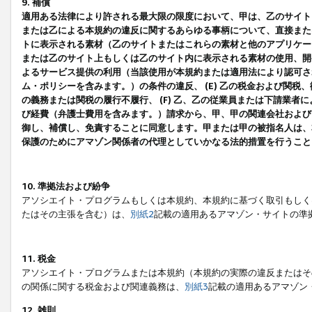
9. 補償
適用ある法律により許される最大限の限度において、甲は、乙のサイト
または乙による本規約の違反に関するあらゆる事柄について、直接または
トに表示される素材（乙のサイトまたはこれらの素材と他のアプリケーシ
または乙のサイト上もしくは乙のサイト内に表示される素材の使用、開発
よるサービス提供の利用（当該使用が本規約または適用法により認可され
ム・ポリシーを含みます。）の条件の違反、 (E) 乙の税金および関
の義務または関税の履行不履行、 (F) 乙、乙の従業員または下請業
び経費（弁護士費用を含みます。）請求から、甲、甲の関連会社および
御し、補償し、免責することに同意します。甲または甲の被指名人は、
保護のためにアマゾン関係者の代理としていかなる法的措置を行うこと
10. 準拠法および紛争
アソシエイト・プログラムもしくは本規約、本規約に基づく取引もしく
たはその主張を含む）は、
別紙2
記載の適用あるアマゾン・サイトの準
11. 税金
アソシエイト・プログラムまたは本規約（本規約の実際の違反またはそ
の関係に関する税金および関連義務は、
別紙3
記載の適用あるアマゾン
12. 雑則