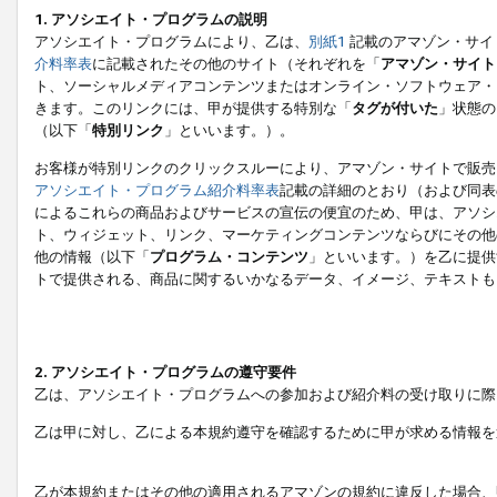
1. アソシエイト・プログラムの説明
アソシエイト・プログラムにより、乙は、
別紙1
記載のアマゾン・サイ
介料率表
に記載されたその他のサイト（それぞれを「
アマゾン・サイト
ト、ソーシャルメディアコンテンツまたはオンライン・ソフトウェア・
きます。このリンクには、甲が提供する特別な「
タグが付いた
」状態の
（以下「
特別リンク
」といいます。）。
お客様が特別リンクのクリックスルーにより、アマゾン・サイトで販売
アソシエイト・プログラム紹介料率表
記載の詳細のとおり（および同表
によるこれらの商品およびサービスの宣伝の便宜のため、甲は、アソシ
ト、ウィジェット、リンク、マーケティングコンテンツならびにその他
他の情報（以下「
プログラム・コンテンツ
」といいます。）を乙に提供
トで提供される、商品に関するいかなるデータ、イメージ、テキストも
2. アソシエイト・プログラムの遵守要件
乙は、アソシエイト・プログラムへの参加および紹介料の受け取りに際
乙は甲に対し、乙による本規約遵守を確認するために甲が求める情報を
乙が本規約またはその他の適用されるアマゾンの規約に違反した場合、