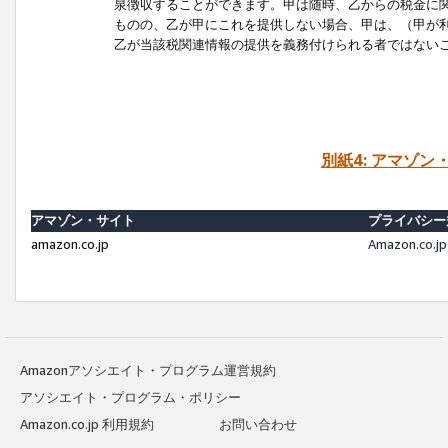
泉徴収することができます。甲は随時、乙からの税金に
ものの、乙が甲にこれを提供しない場合、甲は、（甲が
乙が当該税関連情報の提供を義務付けられる者ではない
別紙4: アマゾ
アマゾン・サイト
プライバシー
amazon.co.jp
Amazon.c
Amazonアソシエイト・プログラム運営規約
アソシエイト・プログラム・ポリシー
Amazon.co.jp 利用規約
お問い合わせ