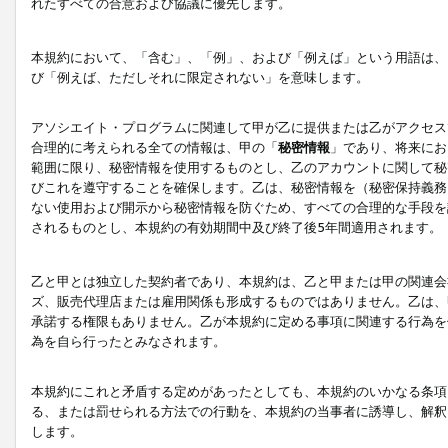
れたすべての合意および協議に優先します。
本規約において、「含む」、「例」、および「例えば」という用語は、
び「例えば、ただしそれに限定されない」を意味します。
アソシエイト・プログラムに関連して甲が乙に提供または乙がアクセス
合理的に考えられる全ての情報は、甲の「
秘密情報
」であり、将来にお
範囲に限り、秘密情報を使用するものとし、乙のアカウントに関して秘
びこれを遵守することを確保します。乙は、秘密情報を（秘密保持義務
ない使用および開示から秘密情報を防ぐため、すべての合理的な手段を
されるものとし、本規約の有効期間中及び終了後5年間適用されます。
乙と甲とは独立した契約者であり、本規約は、乙と甲または甲の関連会
ズ、販売代理店または雇用関係も形成するものではありません。乙は、
承諾する権限もありません。乙が本規約に定める事項に関連する行為を
為を自ら行ったとみなされます。
本規約にこれと矛盾する定めがあったとしても、本規約のいかなる条項
る、または罰せられる方法での行動を、本規約の当事者に誘導し、解釈
します。