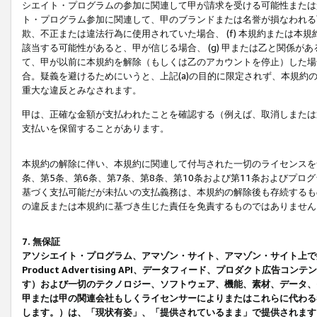
シエイト・プログラムの参加に関連して甲が請求を受ける可能性または責
ト・プログラム参加に関連して、甲のブランドまたは名誉が損なわれる可
欺、不正または違法行為に使用されていた場合、 (f) 本規約または
該当する可能性があると、甲が信じる場合、 (g) 甲または乙と関係
て、甲が以前に本規約を解除（もしくは乙のアカウントを停止）した場合
合。疑義を避けるためにいうと、上記(a)の目的に限定されず、本規約
重大な違反とみなされます。
甲は、正確な金額が支払われたことを確認する（例えば、取消しまたは
支払いを保留することがあります。
本規約の解除に伴い、本規約に関連して付与された一切のライセンスを
条、第5条、第6条、第7条、第8条、第10条および第11条およびプ
基づく支払可能だが未払いの支払義務は、本規約の解除後も存続するも
の違反または本規約に基づき生じた責任を免責するものではありません
7. 無保証
アソシエイト・プログラム、アマゾン・サイト、アマゾン・サイト上で
Product Advertising API、データフィード、プロダクト
す）および一切のテクノロジー、ソフトウェア、機能、素材、データ、
甲または甲の関連会社もしくライセンサーによりまたはこれらに代わる
します。）は、「現状有姿」、「提供されているまま」で提供されます