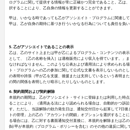
ログラムに関して提供する情報が常に正確かつ完全であること。乙は、
択することにより、乙自身の情報を更新することができます。
甲は、いかなる時であっても乙がアソシエイト・プログラムに関連して
甲は、乙が自身の期待に基づき行ういかなる行為についても責任を負い
5. 乙がアソシエイトであることの表示
乙は、乙のサイト上または甲が乙によるプログラム・コンテンツの表示ま
として、［乙の名称を挿入］は適格販売により収入を得ています。」ま
なければなりません。このような公表および適用法により求められる場
ト・プログラムへの乙の参加に関して公式な文書を表示しないものとし
の表明や誇張（甲が乙を支援、後援または支持しているという表明また
の間の関係を表明したり暗示したりしないものとします。
6. 契約期間および契約解除
本規約の期間は、乙がアソシエイト・サイトに登録または利用した時点
ることにより、（適用ある法により認められる場合は、自動的かつ訴訟
す。ただし、当該解除の効力発生日は、通知交付日から起算して7日後
トの管理」上の乙の「アカウントの閉鎖」オプションを選択することに
る場合には、乙に対する書面通知交付直後に、本規約を解除または乙のア
(b) 甲が本規約（プログラム・ポリシーを含む）のその他の違反に関し