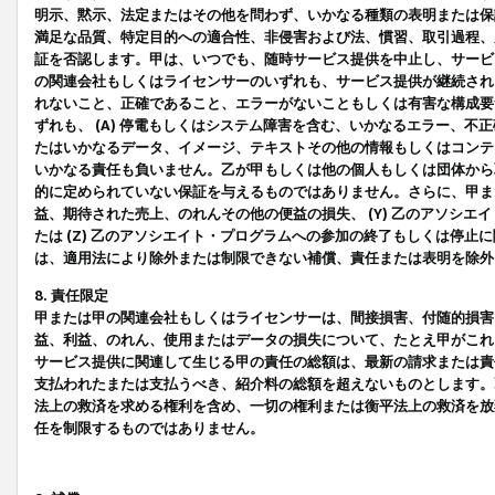
明示、黙示、法定またはその他を問わず、いかなる種類の表明または保
満足な品質、特定目的への適合性、非侵害および法、慣習、取引過程、
証を否認します。甲は、いつでも、随時サービス提供を中止し、サービ
の関連会社もしくはライセンサーのいずれも、サービス提供が継続され
れないこと、正確であること、エラーがないこともしくは有害な構成要
ずれも、 (A) 停電もしくはシステム障害を含む、いかなるエラー、不
たはいかなるデータ、イメージ、テキストその他の情報もしくはコンテ
いかなる責任も負いません。乙が甲もしくは他の個人もしくは団体から
的に定められていない保証を与えるものではありません。さらに、甲また
益、期待された売上、のれんその他の便益の損失、 (Y) 乙のアソシ
たは (Z) 乙のアソシエイト・プログラムへの参加の終了もしくは停
は、適用法により除外または制限できない補償、責任または表明を除外
8. 責任限定
甲または甲の関連会社もしくはライセンサーは、間接損害、付随的損害
益、利益、のれん、使用またはデータの損失について、たとえ甲がこれ
サービス提供に関連して生じる甲の責任の総額は、最新の請求または責
支払われたまたは支払うべき、紹介料の総額を超えないものとします。
法上の救済を求める権利を含め、一切の権利または衡平法上の救済を放
任を制限するものではありません。