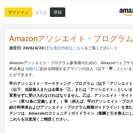
サインイン
登録
または
Amazonアソシエイト・プログラ
改定日: 2026/4/20
(
主な改定内容はこちら
をご覧ください。)
Amazonアソシエイト・プログラム参加者のための、Amazonウェブサ
申込者は
別紙1
に定める関係するアマゾンの法人（以下「
甲
」といいま
とができます。
甲のアソシエイト・マーケティング・プログラム（以下「アソシエイト
（以下、当該個人または企業を「乙」または「アソシエイト」といいま
変更せずに受け入れなければなりません。乙は、アソシエイト・サイト
シー
（第12条に定義します。）等（例えば、甲のアソシエイト・プロ
紹介料率表およびアソシエイト・プログラム商標ガイドライン）を含む本規
テンツは、Amazonのコミュニティガイドライン（報酬と引き換え
これらを注意深くご精読ください。