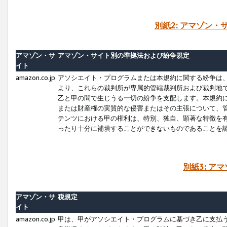
別紙2: アマゾン
アマゾン・サ
アマゾン・サイト別の準拠法および紛争規定
イト
amazon.co.jp
アソシエイト・プログラムまたは本規約に関する紛争は
より、これらの裁判所が専属的管轄裁判所および裁判地
乙と甲の間で生じうる一切の紛争を支配します。本規約
または財産権の実質的な侵害またはその主張について、
テンツにおける甲の権利は、特別、独自、顕著な特徴を
ったり十分に補填することができないものであることを
別紙3: ア
アマゾン・サ
税規定
イト
amazon.co.jp
甲は、甲がアソシエイト・プログラムに基づき乙に支払