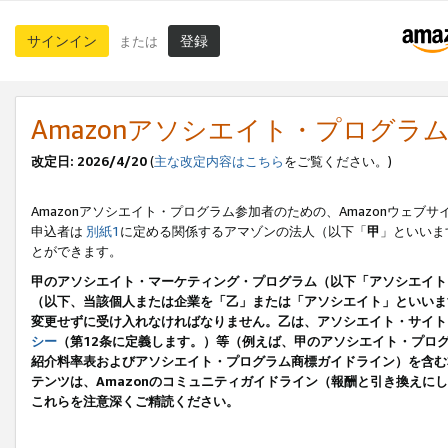
サインイン
登録
または
Amazonアソシエイト・プログラ
改定日: 2026/4/20
(
主な改定内容はこちら
をご覧ください。)
Amazonアソシエイト・プログラム参加者のための、Amazonウェブサ
申込者は
別紙1
に定める関係するアマゾンの法人（以下「
甲
」といいま
とができます。
甲のアソシエイト・マーケティング・プログラム（以下「アソシエイト
（以下、当該個人または企業を「乙」または「アソシエイト」といいま
変更せずに受け入れなければなりません。乙は、アソシエイト・サイト
シー
（第12条に定義します。）等（例えば、甲のアソシエイト・プロ
紹介料率表およびアソシエイト・プログラム商標ガイドライン）を含む本規
テンツは、Amazonのコミュニティガイドライン（報酬と引き換え
これらを注意深くご精読ください。