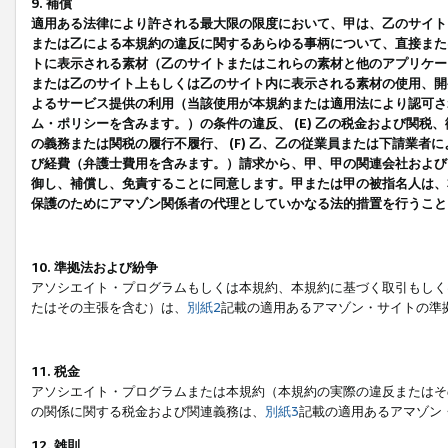
9. 補償
適用ある法律により許される最大限の限度において、甲は、乙のサイト
または乙による本規約の違反に関するあらゆる事柄について、直接または
トに表示される素材（乙のサイトまたはこれらの素材と他のアプリケーシ
または乙のサイト上もしくは乙のサイト内に表示される素材の使用、開発
よるサービス提供の利用（当該使用が本規約または適用法により認可され
ム・ポリシーを含みます。）の条件の違反、 (E) 乙の税金および関
の義務または関税の履行不履行、 (F) 乙、乙の従業員または下請業
び経費（弁護士費用を含みます。）請求から、甲、甲の関連会社および
御し、補償し、免責することに同意します。甲または甲の被指名人は、
保護のためにアマゾン関係者の代理としていかなる法的措置を行うこと
10. 準拠法および紛争
アソシエイト・プログラムもしくは本規約、本規約に基づく取引もしく
たはその主張を含む）は、
別紙2
記載の適用あるアマゾン・サイトの準
11. 税金
アソシエイト・プログラムまたは本規約（本規約の実際の違反またはそ
の関係に関する税金および関連義務は、
別紙3
記載の適用あるアマゾン
12. 雑則