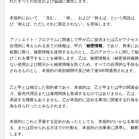
れたすべての合意および協議に優先します。
本規約において、「含む」、「例」、および「例えば」という用語は、
び「例えば、ただしそれに限定されない」を意味します。
アソシエイト・プログラムに関連して甲が乙に提供または乙がアクセス
合理的に考えられる全ての情報は、甲の「
秘密情報
」であり、将来にお
範囲に限り、秘密情報を使用するものとし、乙のアカウントに関して秘
びこれを遵守することを確保します。乙は、秘密情報を（秘密保持義務
ない使用および開示から秘密情報を防ぐため、すべての合理的な手段を
されるものとし、本規約の有効期間中及び終了後5年間適用されます。
乙と甲とは独立した契約者であり、本規約は、乙と甲または甲の関連会
ズ、販売代理店または雇用関係も形成するものではありません。乙は、
承諾する権限もありません。乙が本規約に定める事項に関連する行為を
為を自ら行ったとみなされます。
本規約にこれと矛盾する定めがあったとしても、本規約のいかなる条項
る、または罰せられる方法での行動を、本規約の当事者に誘導し、解釈
します。