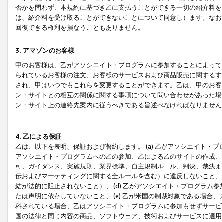
否かを問わず、本規約に基づき乙に支払うことができる一切の紹介料を
は、紹介料を受け取ることができないことについて同意し）ます。なお
回復できる権利を損なうこともありません。
3. アマゾンのお客様
甲のお客様は、乙がアソシエイト・プログラムに参加することによって
られているお客様の注文、お客様のサービスおよび商品販売に関するす
され、甲はいつでもこれらを変更することができます。乙は、甲のお客
ン・サイトとの相互の関係に関する事項について問い合わせがあった場
ン・サイト上の連絡先案内に従うべきである旨述べなければなりません
4. 乙による保証
乙は、以下を表明、保証および誓約します。 (a) 乙がアソシエイト・
アソシエイト・プログラムへの乙の参加、乙による乙のサイトの作成、
可、ガイダンス、実施規則、業界標準、自主規制ルール、判決、裁決ま
伝およびマーケティングに関する全ルールを含む）に違反しないこと、 
結が法的に阻止されないこと）、 (d) 乙がアソシエイト・プログラ
たは声明に依存していないこと、 (e) 乙が米国の制裁対象である場
科されている場合、乙はアソシエイト・プログラムに参加もせずサービス
国の法律と同じ内容の商品、ソフトウェア、技術およびサービスに適用さ