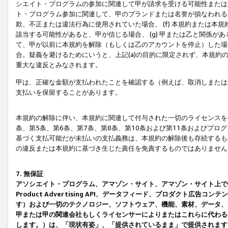
シエイト・プログラムの参加に関連して甲が請求を受ける可能性または責
ト・プログラム参加に関連して、甲のブランドまたは名誉が損なわれる可
欺、不正または違法行為に使用されていた場合、 (f) 本規約または
該当する可能性があると、甲が信じる場合、 (g) 甲または乙と関係
て、甲が以前に本規約を解除（もしくは乙のアカウントを停止）した場合
合。疑義を避けるためにいうと、上記(a)の目的に限定されず、本規約
重大な違反とみなされます。
甲は、正確な金額が支払われたことを確認する（例えば、取消しまたは
支払いを保留することがあります。
本規約の解除に伴い、本規約に関連して付与された一切のライセンスを
条、第5条、第6条、第7条、第8条、第10条および第11条およびプ
基づく支払可能だが未払いの支払義務は、本規約の解除後も存続するも
の違反または本規約に基づき生じた責任を免責するものではありません
7. 無保証
アソシエイト・プログラム、アマゾン・サイト、アマゾン・サイト上で
Product Advertising API、データフィード、プロダクト
す）および一切のテクノロジー、ソフトウェア、機能、素材、データ、
甲または甲の関連会社もしくライセンサーによりまたはこれらに代わる
します。）は、「現状有姿」、「提供されているまま」で提供されます