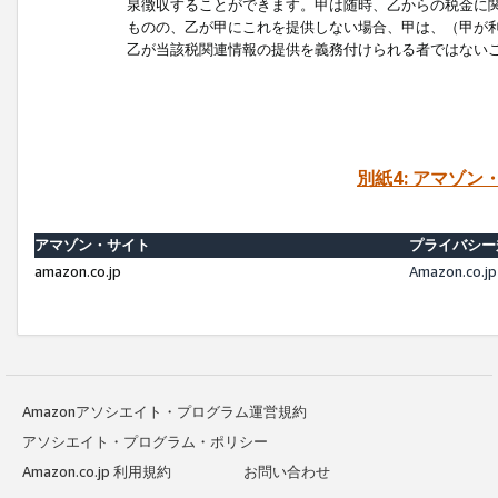
泉徴収することができます。甲は随時、乙からの税金に
ものの、乙が甲にこれを提供しない場合、甲は、（甲が
乙が当該税関連情報の提供を義務付けられる者ではない
別紙4: アマゾ
アマゾン・サイト
プライバシー
amazon.co.jp
Amazon.c
Amazonアソシエイト・プログラム運営規約
アソシエイト・プログラム・ポリシー
Amazon.co.jp 利用規約
お問い合わせ