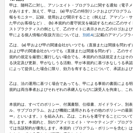
甲は、随時乙に対し、アソシエイト・プログラムに関する通知（電子メ
があります。加えて、甲は、 (a) 甲が乙の特別リンクおよびプログ
報をモニター、記録、使用および開示すること（例えば、アマゾン・サ
た甲のお客様など）、 (b) 本規約の遵守状況を確認するために乙のサイ
ストプラクティスの例として、乙のサイトに表示された乙のロゴおよび
甲による個人情報の取扱方法については、
別紙4
に記載のアマゾンプラ
乙は、 (a) 甲および甲の関連会社がいつでも（直接または間接を問わず
および甲の関連会社がいつでも（直接または間接を問わず）、乙のサイ
規約の規定を厳密に履行しない場合でも、本規約の当該規定またはその他
る決定及び更新、甲がなしうる活動、甲が本規約に基づきなしうる承認
によって提供した場合に限り、効力を有することについて、承諾および
乙は、法の運用に基づく場合であっても、甲による事前の書面による明
規約は両当事者およびそれぞれの承継人ならびに譲受人を拘束し、これ
本規約は、すべてのポリシー、付属書類、仕様書、ガイドライン、別表
ル、サブプログラム、および機能に適用されるその他のポリシーの最新
ー
」といいます。）を組み入れ、乙は、これらを遵守することについて
先します。本規約と、別のアフィリエイト・マーケティング・プログラ
ては当該契約が優先します。本規約（プログラム・ポリシーを含む）は