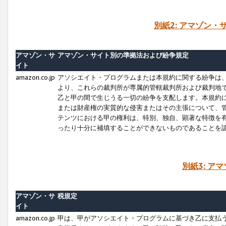
別紙2: アマゾン
アマゾン・サ
アマゾン・サイト別の準拠法および紛争規定
イト
amazon.co.jp
アソシエイト・プログラムまたは本規約に関する紛争は
より、これらの裁判所が専属的管轄裁判所および裁判地
乙と甲の間で生じうる一切の紛争を支配します。本規約
または財産権の実質的な侵害またはその主張について、
テンツにおける甲の権利は、特別、独自、顕著な特徴を
ったり十分に補填することができないものであることを
別紙3: ア
アマゾン・サ
税規定
イト
amazon.co.jp
甲は、甲がアソシエイト・プログラムに基づき乙に支払