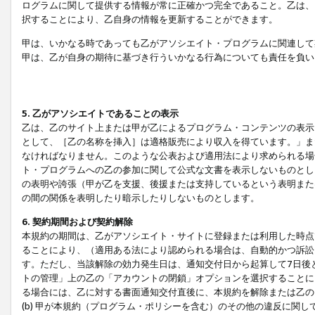
ログラムに関して提供する情報が常に正確かつ完全であること。乙は、
択することにより、乙自身の情報を更新することができます。
甲は、いかなる時であっても乙がアソシエイト・プログラムに関連して
甲は、乙が自身の期待に基づき行ういかなる行為についても責任を負い
5. 乙がアソシエイトであることの表示
乙は、乙のサイト上または甲が乙によるプログラム・コンテンツの表示ま
として、［乙の名称を挿入］は適格販売により収入を得ています。」ま
なければなりません。このような公表および適用法により求められる場
ト・プログラムへの乙の参加に関して公式な文書を表示しないものとし
の表明や誇張（甲が乙を支援、後援または支持しているという表明また
の間の関係を表明したり暗示したりしないものとします。
6. 契約期間および契約解除
本規約の期間は、乙がアソシエイト・サイトに登録または利用した時点
ることにより、（適用ある法により認められる場合は、自動的かつ訴訟
す。ただし、当該解除の効力発生日は、通知交付日から起算して7日後
トの管理」上の乙の「アカウントの閉鎖」オプションを選択することに
る場合には、乙に対する書面通知交付直後に、本規約を解除または乙のア
(b) 甲が本規約（プログラム・ポリシーを含む）のその他の違反に関し