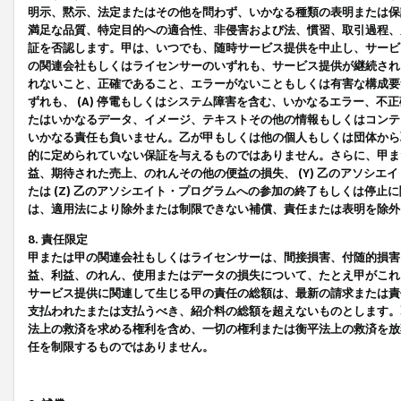
明示、黙示、法定またはその他を問わず、いかなる種類の表明または保
満足な品質、特定目的への適合性、非侵害および法、慣習、取引過程、
証を否認します。甲は、いつでも、随時サービス提供を中止し、サービ
の関連会社もしくはライセンサーのいずれも、サービス提供が継続され
れないこと、正確であること、エラーがないこともしくは有害な構成要
ずれも、 (A) 停電もしくはシステム障害を含む、いかなるエラー、不
たはいかなるデータ、イメージ、テキストその他の情報もしくはコンテ
いかなる責任も負いません。乙が甲もしくは他の個人もしくは団体から
的に定められていない保証を与えるものではありません。さらに、甲また
益、期待された売上、のれんその他の便益の損失、 (Y) 乙のアソシ
たは (Z) 乙のアソシエイト・プログラムへの参加の終了もしくは停
は、適用法により除外または制限できない補償、責任または表明を除外
8. 責任限定
甲または甲の関連会社もしくはライセンサーは、間接損害、付随的損害
益、利益、のれん、使用またはデータの損失について、たとえ甲がこれ
サービス提供に関連して生じる甲の責任の総額は、最新の請求または責
支払われたまたは支払うべき、紹介料の総額を超えないものとします。
法上の救済を求める権利を含め、一切の権利または衡平法上の救済を放
任を制限するものではありません。