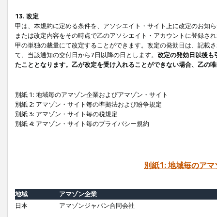
13. 改定
甲は、本規約に定める条件を、アソシエイト・サイト上に改定のお知ら
または改定内容をその時点で乙のアソシエイト・アカウントに登録され
甲の単独の裁量にて改定することができます。改定の発効日は、記載さ
て、当該通知の交付日から7日以降の日とします。
改定の発効日以後も
たこととなります。乙が改定を受け入れることができない場合、乙の唯
別紙 1: 地域毎のアマゾン企業およびアマゾン・サイト
別紙 2: アマゾン・サイト毎の準拠法および紛争規定
別紙 3: アマゾン・サイト毎の税規定
別紙 4: アマゾン・サイト毎のプライバシー規約
別紙1: 地域毎のア
地域
アマゾン企業
日本
アマゾンジャパン合同会社