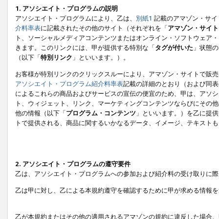
1. アソシエイト・プログラムの説明
アソシエイト・プログラムにより、乙は、
別紙1
記載のアマゾン・サイ
介料率表
に記載されたその他のサイト（それぞれを「
アマゾン・サイト
ト、ソーシャルメディアコンテンツまたはオンライン・ソフトウェア・
きます。このリンクには、甲が提供する特別な「
タグが付いた
」状態の
（以下「
特別リンク
」といいます。）。
お客様が特別リンクのクリックスルーにより、アマゾン・サイトで販売
アソシエイト・プログラム紹介料率表
記載の詳細のとおり（および同表
によるこれらの商品およびサービスの宣伝の便宜のため、甲は、アソシ
ト、ウィジェット、リンク、マーケティングコンテンツならびにその他
他の情報（以下「
プログラム・コンテンツ
」といいます。）を乙に提供
トで提供される、商品に関するいかなるデータ、イメージ、テキストも
2. アソシエイト・プログラムの遵守要件
乙は、アソシエイト・プログラムへの参加および紹介料の受け取りに際
乙は甲に対し、乙による本規約遵守を確認するために甲が求める情報を
乙が本規約またはその他の適用されるアマゾンの規約に違反した場合、