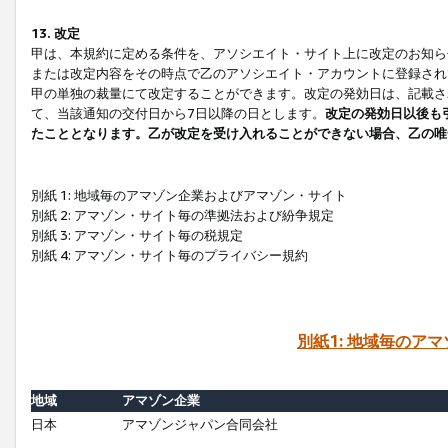
13. 改定
甲は、本規約に定める条件を、アソシエイト・サイト上に改定のお知ら
または改定内容をその時点で乙のアソシエイト・アカウントに登録され
甲の単独の裁量にて改定することができます。改定の発効日は、記載さ
て、当該通知の交付日から7日以降の日とします。
改定の発効日以後も
たこととなります。乙が改定を受け入れることができない場合、乙の唯
別紙 1: 地域毎のアマゾン企業およびアマゾン・サイト
別紙 2: アマゾン・サイト毎の準拠法および紛争規定
別紙 3: アマゾン・サイト毎の税規定
別紙 4: アマゾン・サイト毎のプライバシー規約
別紙1: 地域毎のア
地域
アマゾン企業
日本
アマゾンジャパン合同会社