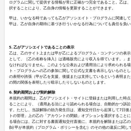
ログラムに関して提供する情報が常に正確かつ完全であること。乙は、
択することにより、乙自身の情報を更新することができます。
甲は、いかなる時であっても乙がアソシエイト・プログラムに関連して
甲は、乙が自身の期待に基づき行ういかなる行為についても責任を負い
5. 乙がアソシエイトであることの表示
乙は、乙のサイト上または甲が乙によるプログラム・コンテンツの表示ま
として、［乙の名称を挿入］は適格販売により収入を得ています。」ま
なければなりません。このような公表および適用法により求められる場
ト・プログラムへの乙の参加に関して公式な文書を表示しないものとし
の表明や誇張（甲が乙を支援、後援または支持しているという表明また
の間の関係を表明したり暗示したりしないものとします。
6. 契約期間および契約解除
本規約の期間は、乙がアソシエイト・サイトに登録または利用した時点
ることにより、（適用ある法により認められる場合は、自動的かつ訴訟
す。ただし、当該解除の効力発生日は、通知交付日から起算して7日後
トの管理」上の乙の「アカウントの閉鎖」オプションを選択することに
る場合には、乙に対する書面通知交付直後に、本規約を解除または乙のア
(b) 甲が本規約（プログラム・ポリシーを含む）のその他の違反に関し