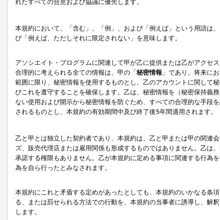
れたすべての合意および協議に優先します。
本規約において、「含む」、「例」、および「例えば」という用語は、
び「例えば、ただしそれに限定されない」を意味します。
アソシエイト・プログラムに関連して甲が乙に提供または乙がアクセス
合理的に考えられる全ての情報は、甲の「
秘密情報
」であり、将来にお
範囲に限り、秘密情報を使用するものとし、乙のアカウントに関して秘
びこれを遵守することを確保します。乙は、秘密情報を（秘密保持義務
ない使用および開示から秘密情報を防ぐため、すべての合理的な手段を
されるものとし、本規約の有効期間中及び終了後5年間適用されます。
乙と甲とは独立した契約者であり、本規約は、乙と甲または甲の関連会
ズ、販売代理店または雇用関係も形成するものではありません。乙は、
承諾する権限もありません。乙が本規約に定める事項に関連する行為を
為を自ら行ったとみなされます。
本規約にこれと矛盾する定めがあったとしても、本規約のいかなる条項
る、または罰せられる方法での行動を、本規約の当事者に誘導し、解釈
します。