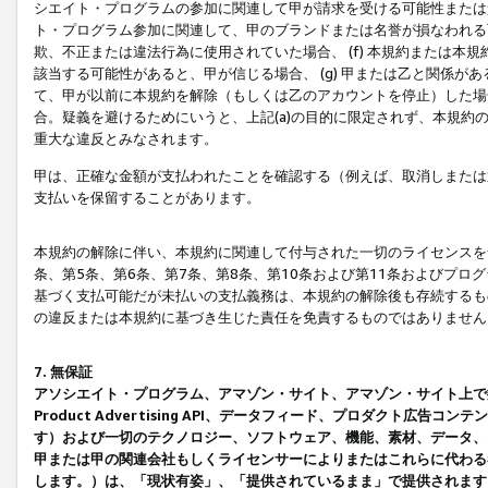
シエイト・プログラムの参加に関連して甲が請求を受ける可能性または責
ト・プログラム参加に関連して、甲のブランドまたは名誉が損なわれる可
欺、不正または違法行為に使用されていた場合、 (f) 本規約または
該当する可能性があると、甲が信じる場合、 (g) 甲または乙と関係
て、甲が以前に本規約を解除（もしくは乙のアカウントを停止）した場合
合。疑義を避けるためにいうと、上記(a)の目的に限定されず、本規約
重大な違反とみなされます。
甲は、正確な金額が支払われたことを確認する（例えば、取消しまたは
支払いを保留することがあります。
本規約の解除に伴い、本規約に関連して付与された一切のライセンスを
条、第5条、第6条、第7条、第8条、第10条および第11条およびプ
基づく支払可能だが未払いの支払義務は、本規約の解除後も存続するも
の違反または本規約に基づき生じた責任を免責するものではありません
7. 無保証
アソシエイト・プログラム、アマゾン・サイト、アマゾン・サイト上で
Product Advertising API、データフィード、プロダクト
す）および一切のテクノロジー、ソフトウェア、機能、素材、データ、
甲または甲の関連会社もしくライセンサーによりまたはこれらに代わる
します。）は、「現状有姿」、「提供されているまま」で提供されます