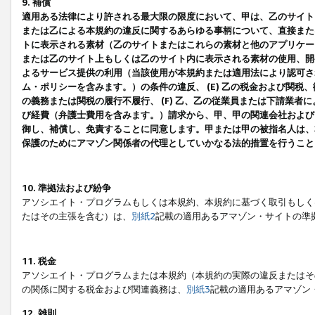
9. 補償
適用ある法律により許される最大限の限度において、甲は、乙のサイト
または乙による本規約の違反に関するあらゆる事柄について、直接または
トに表示される素材（乙のサイトまたはこれらの素材と他のアプリケーシ
または乙のサイト上もしくは乙のサイト内に表示される素材の使用、開発
よるサービス提供の利用（当該使用が本規約または適用法により認可され
ム・ポリシーを含みます。）の条件の違反、 (E) 乙の税金および関
の義務または関税の履行不履行、 (F) 乙、乙の従業員または下請業
び経費（弁護士費用を含みます。）請求から、甲、甲の関連会社および
御し、補償し、免責することに同意します。甲または甲の被指名人は、
保護のためにアマゾン関係者の代理としていかなる法的措置を行うこと
10. 準拠法および紛争
アソシエイト・プログラムもしくは本規約、本規約に基づく取引もしく
たはその主張を含む）は、
別紙2
記載の適用あるアマゾン・サイトの準
11. 税金
アソシエイト・プログラムまたは本規約（本規約の実際の違反またはそ
の関係に関する税金および関連義務は、
別紙3
記載の適用あるアマゾン
12. 雑則