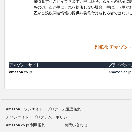
泉徴収することができます。甲は随時、乙からの税金に
ものの、乙が甲にこれを提供しない場合、甲は、（甲が
乙が当該税関連情報の提供を義務付けられる者ではない
別紙4: アマゾ
アマゾン・サイト
プライバシー
amazon.co.jp
Amazon.c
Amazonアソシエイト・プログラム運営規約
アソシエイト・プログラム・ポリシー
Amazon.co.jp 利用規約
お問い合わせ