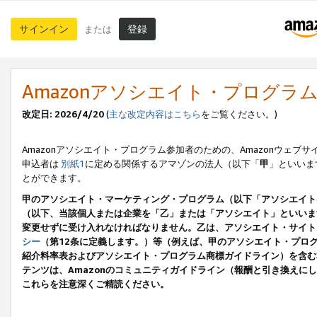
サインイン
登録
または
Amazonアソシエイト・プログラ
改定日: 2026/4/20
(
主な改定内容はこちら
をご覧ください。)
Amazonアソシエイト・プログラム参加者のための、Amazonウェブサ
申込者は
別紙1
に定める関係するアマゾンの法人（以下「
甲
」といいま
とができます。
甲のアソシエイト・マーケティング・プログラム（以下「アソシエイト
（以下、当該個人または企業を「乙」または「アソシエイト」といいま
変更せずに受け入れなければなりません。乙は、アソシエイト・サイト
シー
（第12条に定義します。）等（例えば、甲のアソシエイト・プロ
紹介料率表およびアソシエイト・プログラム商標ガイドライン）を含む本規
テンツは、Amazonのコミュニティガイドライン（報酬と引き換え
これらを注意深くご精読ください。