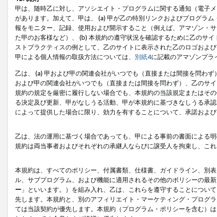
甲は、随時乙に対し、アソシエイト・プログラムに関する通知（電子メ
があります。加えて、甲は、 (a) 甲が乙の特別リンクおよびプログ
報をモニター、記録、使用および開示すること（例えば、アマゾン・サ
た甲のお客様など）、 (b) 本規約の遵守状況を確認するために乙のサイ
ストプラクティスの例として、乙のサイトに表示された乙のロゴおよび
甲による個人情報の取扱方法については、
別紙4
に記載のアマゾンプラ
乙は、 (a) 甲および甲の関連会社がいつでも（直接または間接を問わず
および甲の関連会社がいつでも（直接または間接を問わず）、乙のサイ
規約の規定を厳密に履行しない場合でも、本規約の当該規定またはその他
る決定及び更新、甲がなしうる活動、甲が本規約に基づきなしうる承認
によって提供した場合に限り、効力を有することについて、承諾および
乙は、法の運用に基づく場合であっても、甲による事前の書面による明
規約は両当事者およびそれぞれの承継人ならびに譲受人を拘束し、これ
本規約は、すべてのポリシー、付属書類、仕様書、ガイドライン、別表
ル、サブプログラム、および機能に適用されるその他のポリシーの最新
ー
」といいます。）を組み入れ、乙は、これらを遵守することについて
先します。本規約と、別のアフィリエイト・マーケティング・プログラ
ては当該契約が優先します。本規約（プログラム・ポリシーを含む）は