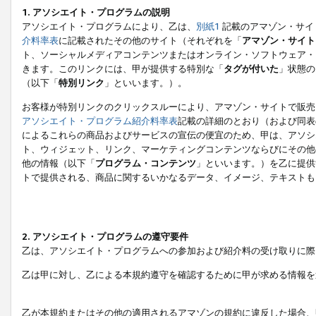
1. アソシエイト・プログラムの説明
アソシエイト・プログラムにより、乙は、
別紙1
記載のアマゾン・サイ
介料率表
に記載されたその他のサイト（それぞれを「
アマゾン・サイト
ト、ソーシャルメディアコンテンツまたはオンライン・ソフトウェア・
きます。このリンクには、甲が提供する特別な「
タグが付いた
」状態の
（以下「
特別リンク
」といいます。）。
お客様が特別リンクのクリックスルーにより、アマゾン・サイトで販売
アソシエイト・プログラム紹介料率表
記載の詳細のとおり（および同表
によるこれらの商品およびサービスの宣伝の便宜のため、甲は、アソシ
ト、ウィジェット、リンク、マーケティングコンテンツならびにその他
他の情報（以下「
プログラム・コンテンツ
」といいます。）を乙に提供
トで提供される、商品に関するいかなるデータ、イメージ、テキストも
2. アソシエイト・プログラムの遵守要件
乙は、アソシエイト・プログラムへの参加および紹介料の受け取りに際
乙は甲に対し、乙による本規約遵守を確認するために甲が求める情報を
乙が本規約またはその他の適用されるアマゾンの規約に違反した場合、