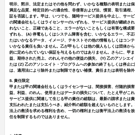
明示、黙示、法定またはその他を問わず、いかなる種類の表明または保
満足な品質、特定目的への適合性、非侵害および法、慣習、取引過程、
証を否認します。甲は、いつでも、随時サービス提供を中止し、サービ
の関連会社もしくはライセンサーのいずれも、サービス提供が継続され
れないこと、正確であること、エラーがないこともしくは有害な構成要
ずれも、 (A) 停電もしくはシステム障害を含む、いかなるエラー、不
たはいかなるデータ、イメージ、テキストその他の情報もしくはコンテ
いかなる責任も負いません。乙が甲もしくは他の個人もしくは団体から
的に定められていない保証を与えるものではありません。さらに、甲また
益、期待された売上、のれんその他の便益の損失、 (Y) 乙のアソシ
たは (Z) 乙のアソシエイト・プログラムへの参加の終了もしくは停
は、適用法により除外または制限できない補償、責任または表明を除外
8. 責任限定
甲または甲の関連会社もしくはライセンサーは、間接損害、付随的損害
益、利益、のれん、使用またはデータの損失について、たとえ甲がこれ
サービス提供に関連して生じる甲の責任の総額は、最新の請求または責
支払われたまたは支払うべき、紹介料の総額を超えないものとします。
法上の救済を求める権利を含め、一切の権利または衡平法上の救済を放
任を制限するものではありません。