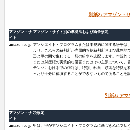
別紙2: アマゾン
アマゾン・サ
アマゾン・サイト別の準拠法および紛争規定
イト
amazon.co.jp
アソシエイト・プログラムまたは本規約に関する紛争は
より、これらの裁判所が専属的管轄裁判所および裁判地
乙と甲の間で生じうる一切の紛争を支配します。本規約
または財産権の実質的な侵害またはその主張について、
テンツにおける甲の権利は、特別、独自、顕著な特徴を
ったり十分に補填することができないものであることを
別紙3: ア
アマゾン・サ
税規定
イト
amazon.co.jp
甲は、甲がアソシエイト・プログラムに基づき乙に支払