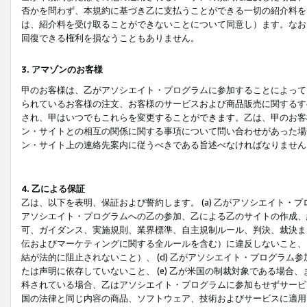
否かを問わず、本規約に基づき乙に支払うことができる一切の紹介料を
は、紹介料を受け取ることができないことについて同意し）ます。なお
回復できる権利を損なうこともありません。
3. アマゾンのお客様
甲のお客様は、乙がアソシエイト・プログラムに参加することによって
られているお客様の注文、お客様のサービスおよび商品販売に関するす
され、甲はいつでもこれらを変更することができます。乙は、甲のお客
ン・サイトとの相互の関係に関する事項について問い合わせがあった場
ン・サイト上の連絡先案内に従うべきである旨述べなければなりません
4. 乙による保証
乙は、以下を表明、保証および誓約します。 (a) 乙がアソシエイト・
アソシエイト・プログラムへの乙の参加、乙による乙のサイトの作成、
可、ガイダンス、実施規則、業界標準、自主規制ルール、判決、裁決ま
伝およびマーケティングに関する全ルールを含む）に違反しないこと、 
結が法的に阻止されないこと）、 (d) 乙がアソシエイト・プログラ
たは声明に依存していないこと、 (e) 乙が米国の制裁対象である場
科されている場合、乙はアソシエイト・プログラムに参加もせずサービス
国の法律と同じ内容の商品、ソフトウェア、技術およびサービスに適用さ