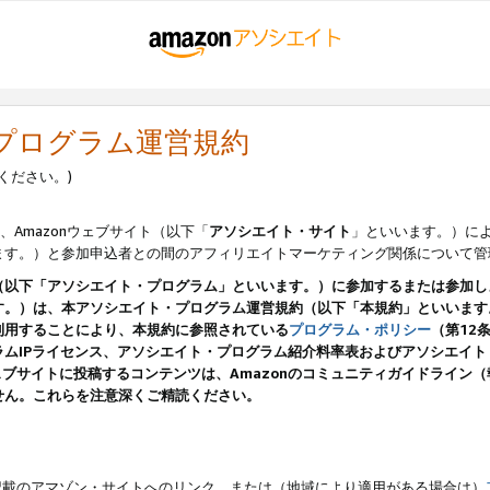
・プログラム運営規約
ください。)
、Amazonウェブサイト（以下「
アソシエイト・サイト
」といいます。）に
ます。）と参加申込者との間のアフィリエイトマーケティング関係について管
（以下「アソシエイト・プログラム」といいます。）に参加するまたは参加し
す。）は、本アソシエイト・プログラム運営規約（以下「本規約」といいます
利用することにより、本規約に参照されている
プログラム・ポリシー
（第12
ムIPライセンス、アソシエイト・プログラム紹介料率表およびアソシエイ
pのウェブサイトに投稿するコンテンツは、Amazonのコミュニティガイドライ
せん。これらを注意深くご精読ください。
載のアマゾン・サイトへのリンク、または（地域により適用がある場合は）