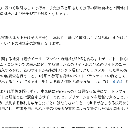
約に基づく取引もしくは行為、または乙と甲もしくは甲の関連会社との関係に
準拠法および紛争規定の対象となります。
の実際の違反またはその主張）、本規約に基づく取引もしくは活動、または乙
・サイトの税規定の対象となります。
に関する通知（電子メール、プッシュ通知及びSMSを含みますが、これに限
ログラム・コンテンツの表示に関して取得した乙のサイトおよび乙のサイトのユ
入する前に、乙のサイトから特別リンクを通じてクリックスルーした甲のお客様
の他調査を行うこと、 (c) 甲の教育的資料のベストプラクティスの例とし
表示することができます。甲による個人情報の取扱方法については、
別紙4
に
直接または間接を問わず）、本規約に定めるものとは異なる条件にて、トラフィッ
トと類似または競合するサイトまたはアプリケーションを運営できること、(
に強制する権利を放棄したことにはならないこと、 (d) 甲がなしうる決定
付与され、権限を与えられた甲の代表者が書面によって提供した場合に限り、