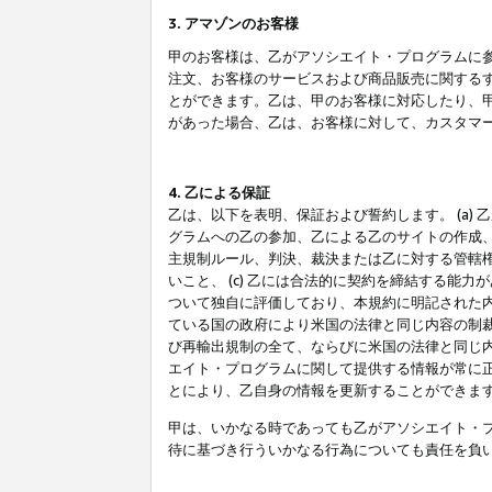
3. アマゾンのお客様
甲のお客様は、乙がアソシエイト・プログラムに
注文、お客様のサービスおよび商品販売に関する
とができます。乙は、甲のお客様に対応したり、
があった場合、乙は、お客様に対して、カスタマ
4. 乙による保証
乙は、以下を表明、保証および誓約します。 (a)
グラムへの乙の参加、乙による乙のサイトの作成
主規制ルール、判決、裁決または乙に対する管轄
いこと、 (c) 乙には合法的に契約を締結する能
ついて独自に評価しており、本規約に明記された内
ている国の政府により米国の法律と同じ内容の制裁
び再輸出規制の全て、ならびに米国の法律と同じ内
エイト・プログラムに関して提供する情報が常に
とにより、乙自身の情報を更新することができま
甲は、いかなる時であっても乙がアソシエイト・
待に基づき行ういかなる行為についても責任を負