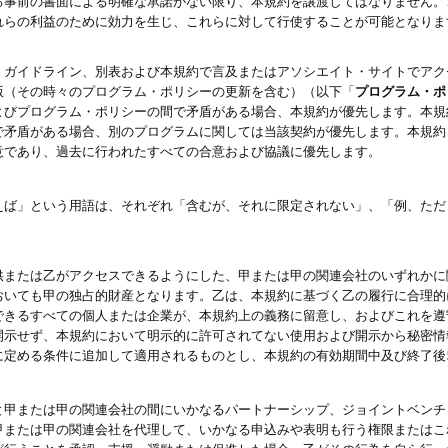
る事前の書面による明確な承諾がない限り、本規約を譲渡してはなりません。
れらの利益のために効力を生じ、これらに対して行使することが可能となりま
、ガイドライン、別表および本規約で言及またはアソシエイト・サイトでアク
版（その時々のプログラム・ポリシーの更新を含む）（以下「
プログラム・ポ
よびプログラム・ポリシーの間で矛盾がある場合、本規約が優先します。本規
で矛盾がある場合、別のプログラムに関しては当該契約が優先します。本規約
意であり、過去に行われたすべての合意および協議に優先します。
えば」という用語は、それぞれ「含むが、それに限定されない」、「例、ただ
供または乙がアクセスできるようにした、甲または甲の関連会社のいずれかに
おいても甲の独占的財産となります。乙は、本規約に基づく乙の履行に合理的
できるすべての個人または企業が、本規約上の義務に留意し、およびこれを遵
開示せず、本規約において明示的に許可されてない使用および開示から秘密情
に定める条件に追加して適用されるものとし、本規約の有効期間中及び終了後
と甲または甲の関連会社の間にいかなるパートナーシップ、ジョイントベンチ
甲または甲の関連会社を代理して、いかなる申込みや表明も行う権限またはこ