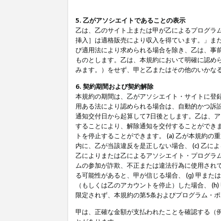
5. 乙がアソシエイトであることの表示
乙は、乙のサイト上または甲が乙によるプログラム
挿入］は適格販売により収入を得ています。」ま
び適用法により求められる場合を除き、乙は、事
ものとします。乙は、本規約において明確に認め
みます。）をせず、甲と乙またはその他のいかな
6. 契約期間および契約解除
本規約の期間は、乙がアソシエイト・サイトに登
用ある法により認められる場合は、自動的かつ訴
通知交付日から起算して7日後とします。乙は、
することにより、解除通知を交付することができ
トを停止することができます。 (a) 乙が本規約
内に、乙が当該違反を是正しない場合、 (c) 乙
乙によりまたは乙によるアソシエイト・プログラム
ムの参加が詐欺、不正または違法行為に使用されて
る可能性があると、甲が信じる場合、 (g) 甲
（もしくは乙のアカウントを停止）した場合、 (h
限定されず、本規約の第5条およびプログラム・
甲は、正確な金額が支払われたことを確認する（