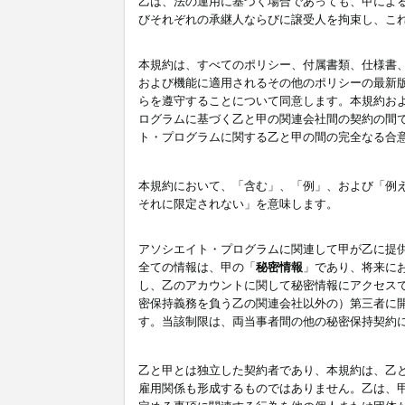
乙は、法の運用に基づく場合であっても、甲によ
びそれぞれの承継人ならびに譲受人を拘束し、こ
本規約は、すべてのポリシー、付属書類、仕様書
および機能に適用されるその他のポリシーの最新
らを遵守することについて同意します。本規約お
ログラムに基づく乙と甲の関連会社間の契約の間
ト・プログラムに関する乙と甲の間の完全なる合
本規約において、「含む」、「例」、および「例
それに限定されない」を意味します。
アソシエイト・プログラムに関連して甲が乙に提
全ての情報は、甲の「
秘密情報
」であり、将来に
し、乙のアカウントに関して秘密情報にアクセス
密保持義務を負う乙の関連会社以外の）第三者に
す。当該制限は、両当事者間の他の秘密保持契約
乙と甲とは独立した契約者であり、本規約は、乙
雇用関係も形成するものではありません。乙は、