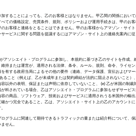
参加することによっても、乙のお客様とはなりません。甲乙間の関係において
すべての価格設定、売買条件、規則、ポリシーおよび運用手続きは、甲のお客
甲のお客様と連絡をとることはできません。甲のお客様からアマゾン・サイト
ーサービスに関する問題を提議するにはアマゾン・サイト上の連絡先案内に従
 乙がアソシエイト・プログラムに参加し、本規約に基づき乙のサイトを作成、維
、維持または運営が、適用される法律、条令、ルール、規則、命令、ライセン
権を有する政府当局によるその他の要件（連絡、データ保護、宣伝およびマー
力があること（例えば、乙が未成年または契約締結が法的に阻止されないこと）、 
容以外の表明、保証または声明に依存していないこと、 (e) 乙が米国の制
が科されている場合、乙はアソシエイト・プログラムに参加もせずサービス提供
容の商品、ソフトウェア、技術およびサービスに適用されうる米国外の輸出およ
正確かつ完全であること。乙は、アソシエイト・サイト上の乙のアカウントに
す。
プログラムに関連して期待できるトラフィックの量または紹介料について、保
いません。