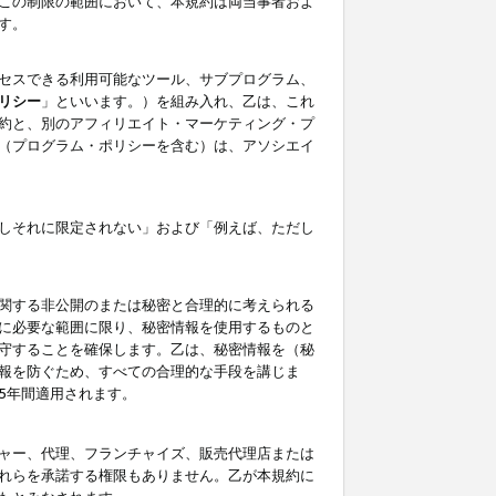
この制限の範囲において、本規約は両当事者およ
す。
セスできる利用可能なツール、サブプログラム、
リシー
」といいます。）を組み入れ、乙は、これ
約と、別のアフィリエイト・マーケティング・プ
（プログラム・ポリシーを含む）は、アソシエイ
しそれに限定されない」および「例えば、ただし
関する非公開のまたは秘密と合理的に考えられる
に必要な範囲に限り、秘密情報を使用するものと
守することを確保します。乙は、秘密情報を（秘
報を防ぐため、すべての合理的な手段を講じま
5年間適用されます。
ャー、代理、フランチャイズ、販売代理店または
れらを承諾する権限もありません。乙が本規約に