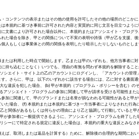
・コンテンツの表示またはその他の使用を許可したその他の場所のどこかに、
たは本規約に基づき事前に許可された内容と実質的に同じ文言を目立つように
前に文書により許可された場合以外に、本規約またはアソシエイト・プログラ
られた場合を除き、甲との関係について不実の表明や誇張（甲が乙を支援、後
る個人もしくは事業体との間の関係を表明したり暗示したりしないものとしま
録または利用した時点で開始します。乙または甲のいずれも、他方当事者に対
訟に持ち込むことなく）いつでも、理由の有無を問わず本規約を解除すること
アソシエイト・サイト上の乙のアカウントにログインし、「アカウントの管理
ます。さらに、甲は、以下のいずれかに該当する場合には、乙に対する書面通
の重大な違反を犯した場合、 (b) 甲が本規約（プログラム・ポリシーを含む）
によるアソシエイト・プログラムの参加に関連して甲が請求を受ける可能性または
参加に関連して、甲のブランドまたは名誉が損なわれる可能性があると甲が信じ
いた場合、 (f) 本規約または本規約に基づき一方当事者によりなされた行
または乙と関係があるもしくは何らかの理由により乙と協調して行動していると
) 甲が参加者に一般提供できるように、アソシエイト・プログラムを終了した
ポリシーにて特定される規定に違反した場合は、本規約の重大な違反とみなさ
例えば、取消しまたは返品を計算する）ために、解除後の合理的な期間におい