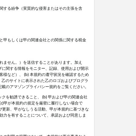
関する紛争（実質的な侵害またはその主張を含
と甲もしくは甲の関連会社との関係に関する税金
られません。）を送信することがあります。加え
ーザに関する情報をモニター、記録、使用および開示
など）、 (b) 本規約の遵守状況を確認するため
て、乙のサイトに表示された乙のロゴおよびプログラ
記載のアマゾンプライバシー規約をご覧ください。
クを勧誘できること、 (b) 甲および甲の関連会社
c)甲が本規約の規定を厳密に履行しない場合で
及び更新、甲がなしうる活動、甲が本規約に基づきな
効力を有することについて、承諾および同意しま