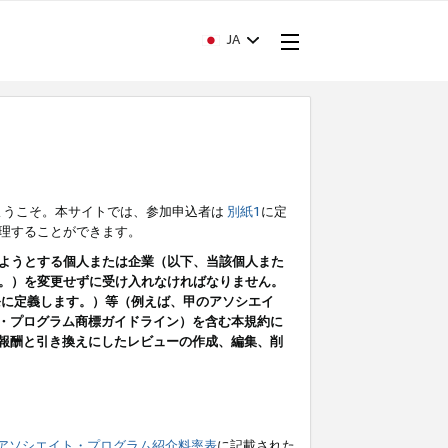
JA
ようこそ。本サイトでは、参加申込者は
別紙1
に定
理することができます。
ようとする個人または企業（以下、当該個人また
。）を変更せずに受け入れなければなりません。
条に定義します。）等（例えば、甲のアソシエイ
ト・プログラム商標ガイドライン）を含む本規約に
ン（報酬と引き換えにしたレビューの作成、編集、削
アソシエイト・プログラム紹介料率表
に記載された