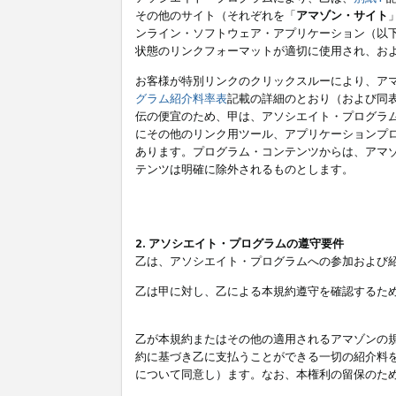
その他のサイト（それぞれを「
アマゾン・サイト
ンライン・ソフトウェア・アプリケーション（以
状態のリンクフォーマットが適切に使用され、お
お客様が特別リンクのクリックスルーにより、ア
グラム紹介料率表
記載の詳細のとおり（および同
伝の便宜のため、甲は、アソシエイト・プログラ
にその他のリンク用ツール、アプリケーションプロ
あります。プログラム・コンテンツからは、アマ
テンツは明確に除外されるものとします。
2. アソシエイト・プログラムの遵守要件
乙は、アソシエイト・プログラムへの参加および
乙は甲に対し、乙による本規約遵守を確認するた
乙が本規約またはその他の適用されるアマゾンの
約に基づき乙に支払うことができる一切の紹介料
について同意し）ます。なお、本権利の留保のた