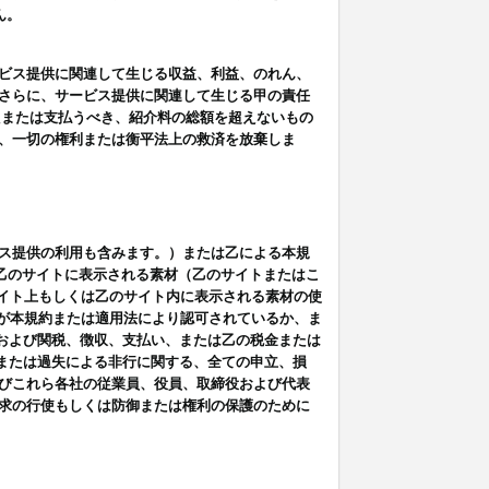
ん。
ビス提供に関連して生じる収益、利益、のれん、
さらに、サービス提供に関連して生じる甲の責任
たまたは支払うべき、紹介料の総額を超えないもの
、一切の権利または衡平法上の救済を放棄しま
ス提供の利用も含みます。）または乙による本規
は乙のサイトに表示される素材（乙のサイトまたはこ
サイト上もしくは乙のサイト内に表示される素材の使
用が本規約または適用法により認可されているか、ま
税金および関税、徴収、支払い、または乙の税金または
意または過失による非行に関する、全ての申立、損
びこれら各社の従業員、役員、取締役および代表
求の行使もしくは防御または権利の保護のために