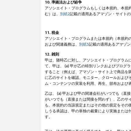
10. 準拠法および紛争
アソシエイト・プログラムもしくは本規約、本規
む）は、
別紙2
記載の適用あるアマゾン・サイトの
11. 税金
アソシエイト・プログラムまたは本規約（本規約
および関連義務は、
別紙3
記載の適用あるアマゾン
12. 雑則
甲は、随時乙に対し、アソシエイト・プログラム
て、甲は、 (a) 甲が乙の特別リンクおよびプ
すること（例えば、アマゾン・サイト上で商品を購
に乙のサイトを確認、モニター、クロールおよびそ
ム・コンテンツの実装を利用、再生、頒布および
乙は、 (a) 甲および甲の関連会社がいつでも（
がいつでも（直接または間接を問わず）、乙のサイ
も、本規約の当該規定またはその他の規定をその後
しうる承認は、甲の単独の裁量により実施または
す。