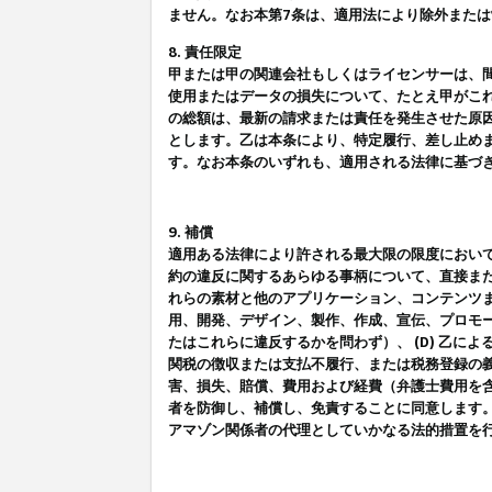
ません。なお本第7条は、適用法により除外また
8. 責任限定
甲または甲の関連会社もしくはライセンサーは、
使用またはデータの損失について、たとえ甲がこ
の総額は、最新の請求または責任を発生させた原
とします。乙は本条により、特定履行、差し止め
す。なお本条のいずれも、適用される法律に基づ
9. 補償
適用ある法律により許される最大限の限度におい
約の違反に関するあらゆる事柄について、直接また
れらの素材と他のアプリケーション、コンテンツま
用、開発、デザイン、製作、作成、宣伝、プロモー
たはこれらに違反するかを問わず）、 (D) 乙に
関税の徴収または支払不履行、または税務登録の義
害、損失、賠償、費用および経費（弁護士費用を
者を防御し、補償し、免責することに同意します
アマゾン関係者の代理としていかなる法的措置を