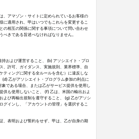
は、アマゾン・サイトに定められているお客様の
様に適用され、甲はいつでもこれらを変更するこ
との相互の関係に関する事項について問い合わせ
うべきである旨述べなければなりません。
持および運営すること、 (b) アソシエイト・プロ
ス、許可、ガイダンス、実施規則、業界標準、自
ケティングに関する全ルールを含む）に違反しな
(d) 乙がアソシエイト・プログラム参加の利点に
裁対象である場合、または乙がサービス提供を使用し
も使用しないこと、 (f) 乙は、米国の輸出およ
び再輸出規制を遵守すること、 (g) 乙がアソシ
ログインし、「アカウントの管理」を選択するこ
証、表明および誓約をせず、甲は、乙が自身の期