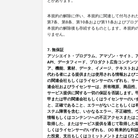
とがあります。
本規約の解除に伴い、本規約に関連して付与された
第7条、第8条、第10条および第11条およびプ
本規約の解除後も存続するものとします。本規約
りません。
7. 無保証
アソシエイト・プログラム、アマゾン・サイト、アマゾ
API、データフィード、プロダクト広告コンテン
ア、機能、素材、データ、イメージ、テキストお
代わる者による提供または使用される情報および
の関連会社もしくはライセンサーのいずれも、サ
連会社およびライセンサーは、所有権原、商品性
サービス提供に関する一切の保証を否認します。
甲または甲の関連会社もしくはライセンサーのい
と、正確であること、エラーがないこともしくは有
ステム障害を含む、いかなるエラー、不正確性、ウ
情報もしくはコンテンツへの不正アクセスまたは
取得した、またはサービス提供を通じて取得した
しくはライセンサーのいずれも、 (X) 将来的な
た投資、支出もしくはコミットメントまたは (Z