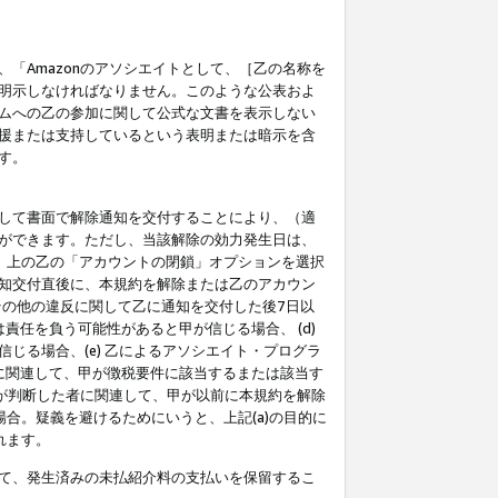
「Amazonのアソシエイトとして、［乙の名称を
明示しなければなりません。このような公表およ
ムへの乙の参加に関して公式な文書を表示しない
援または支持しているという表明または暗示を含
す。
して書面で解除通知を交付することにより、（適
ができます。ただし、当該解除の効力発生日は、
」上の乙の「アカウントの閉鎖」オプションを選択
知交付直後に、本規約を解除または乙のアカウン
のその他の違反に関して乙に通知を交付した後7日以
責任を負う可能性があると甲が信じる場合、 (d)
る場合、(e) 乙によるアソシエイト・プログラ
為に関連して、甲が徴税要件に該当するまたは該当す
甲が判断した者に関連して、甲が以前に本規約を解除
場合。疑義を避けるためにいうと、上記(a)の目的に
れます。
て、発生済みの未払紹介料の支払いを保留するこ