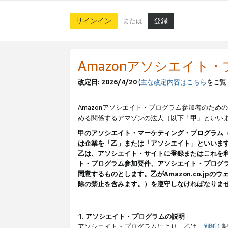
サインイン
登録
または
Amazonアソシエイト
改定日: 2026/4/20
(
主な改定内容はこちら
をご覧
Amazonアソシエイト・プログラム参加者のための
める関係するアマゾンの法人（以下「
甲
」といい
甲のアソシエイト・マーケティング・プログラム
は企業を「乙」または「アソシエイト」といいま
乙は、アソシエイト・サイトに登録またはこれを
ト・プログラム参加要件、アソシエイト・プログラ
同意するものとします。乙がAmazon.co.j
除の禁止を含みます。）を遵守しなければなりま
1. アソシエイト・プログラムの説明
アソシエイト・プログラムにより、乙は、
別紙1
記