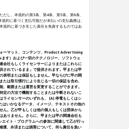
だし、本規約の第3条、第4条、第5条、第6条、
に本規約に基づく支払可能だが未払いの支払義務は、
本規約に基づき生じた責任を免責するものではあ
コンテンツ、Product Advertising
みます）および一切のテクノロジー、ソフトウェ
連会社もしくライセンサーによりまたはこれらに
供されているまま」で提供されます。甲または甲
の表明または保証もしません。甲ならびに甲の関
または取引慣行により生じる一切の保証を含め、
能、範囲または運営を変更することができます。
特定の方法で機能することまたは中断されないこ
イセンサーのいずれも、 (A) 停電もしくはシ
またはいかなるデータ、イメージ、テキストその他の
せん。乙が甲もしくは他の個人もしくは団体から
はありません。さらに、甲または甲の関連会社も
アソシエイト・プログラムへの参加に関連して乙が行っ
る補償、弁済または損害について、何ら責任を負い