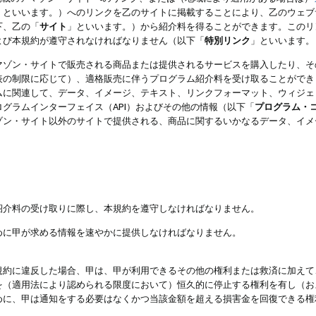
」といいます。）へのリンクを乙のサイトに掲載することにより、乙のウェブ
下、乙の「
サイト
」といいます。）から紹介料を得ることができます。このリ
よび本規約が遵守されなければなりません（以下「
特別リンク
」といいます。
マゾン・サイトで販売される商品または提供されるサービスを購入したり、そ
表の制限に応じて）、適格販売に伴うプログラム紹介料を受け取ることができ
ムに関連して、データ、イメージ、テキスト、リンクフォーマット、ウィジェ
グラムインターフェイス（API）およびその他の情報（以下「
プログラム・
ゾン・サイト以外のサイトで提供される、商品に関するいかなるデータ、イメ
紹介料の受け取りに際し、本規約を遵守しなければなりません。
めに甲が求める情報を速やかに提供しなければなりません。
規約に違反した場合、甲は、甲が利用できるその他の権利または救済に加えて
を（適用法により認められる限度において）恒久的に停止する権利を有し（お
めに、甲は通知をする必要はなくかつ当該金額を超える損害金を回復できる権