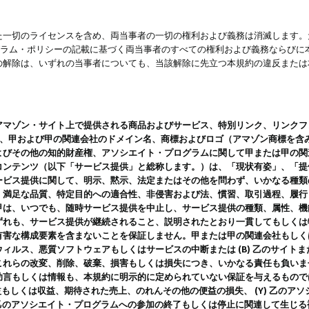
一切のライセンスを含め、両当事者の一切の権利および義務は消滅します。た
ログラム・ポリシーの記載に基づく両当事者のすべての権利および義務ならび
の解除は、いずれの当事者についても、当該解除に先立つ本規約の違反または
ン・サイト上で提供される商品およびサービス、特別リンク、リンクフォーマット、
ツ、甲および甲の関連会社のドメイン名、商標およびロゴ（アマゾン商標を含
よびその他の知的財産権、アソシエイト・プログラムに関して甲または甲の関
コンテンツ（以下「サービス提供」と総称します。）は、「現状有姿」、「提
ービス提供に関して、明示、黙示、法定またはその他を問わず、いかなる種類
、満足な品質、特定目的への適合性、非侵害および法、慣習、取引過程、履行
甲は、いつでも、随時サービス提供を中止し、サービス提供の種類、属性、機
ずれも、サービス提供が継続されること、説明されたとおり一貫してもしくは
害な構成要素を含まないことを保証しません。甲または甲の関連会社もしくはラ
ィルス、悪質ソフトウェアもしくはサービスの中断または (B) 乙のサイト
これらの改変、削除、破棄、損害もしくは損失につき、いかなる責任も負いま
助言もしくは情報も、本規約に明示的に定められていない保証を与えるもので
利益もしくは収益、期待された売上、のれんその他の便益の損失、 (Y) 乙の
) 乙のアソシエイト・プログラムへの参加の終了もしくは停止に関連して生じ