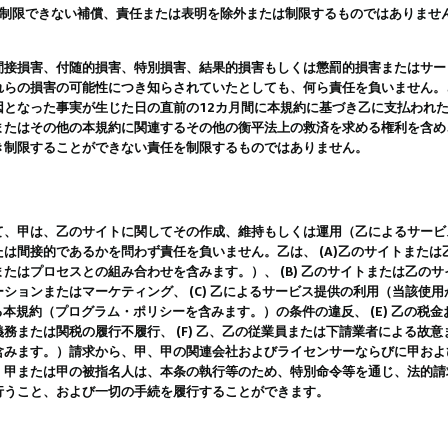
は制限できない補償、責任または表明を除外または制限するものではありませ
間接損害、付随的損害、特別損害、結果的損害もしくは懲罰的損害またはサー
れらの損害の可能性につき知らされていたとしても、何ら責任を負いません。
因となった事実が生じた日の直前の12カ月間に本規約に基づき乙に支払われ
またはその他の本規約に関連するその他の衡平法上の救済を求める権利を含め
き制限することができない責任を制限するものではありません。
て、甲は、乙のサイトに関してその作成、維持もしくは運用（乙によるサービ
は間接的であるかを問わず責任を負いません。乙は、 (A)乙のサイトまた
たはプロセスとの組み合わせを含みます。）、 (B) 乙のサイトまたは乙の
ションまたはマーケティング、 (C) 乙によるサービス提供の利用（当該使
よる本規約（プログラム・ポリシーを含みます。）の条件の違反、 (E) 乙の
務または関税の履行不履行、 (F) 乙、乙の従業員または下請業者による故
含みます。）請求から、甲、甲の関連会社およびライセンサーならびに甲およ
。甲または甲の被指名人は、本条の執行等のため、特別命令等を通じ、法的請
行うこと、および一切の手続を履行することができます。