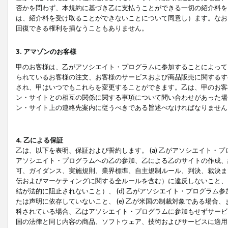
否かを問わず、本規約に基づき乙に支払うことができる一切の紹介料を
は、紹介料を受け取ることができないことについて同意し）ます。なお
回復できる権利を損なうこともありません。
3. アマゾンのお客様
甲のお客様は、乙がアソシエイト・プログラムに参加することによって
られているお客様の注文、お客様のサービスおよび商品販売に関するす
され、甲はいつでもこれらを変更することができます。乙は、甲のお客
ン・サイトとの相互の関係に関する事項について問い合わせがあった場
ン・サイト上の連絡先案内に従うべきである旨述べなければなりません
4. 乙による保証
乙は、以下を表明、保証および誓約します。 (a) 乙がアソシエイト・
アソシエイト・プログラムへの乙の参加、乙による乙のサイトの作成、
可、ガイダンス、実施規則、業界標準、自主規制ルール、判決、裁決ま
伝およびマーケティングに関する全ルールを含む）に違反しないこと、 
結が法的に阻止されないこと）、 (d) 乙がアソシエイト・プログラ
たは声明に依存していないこと、 (e) 乙が米国の制裁対象である場
科されている場合、乙はアソシエイト・プログラムに参加もせずサービス
国の法律と同じ内容の商品、ソフトウェア、技術およびサービスに適用さ