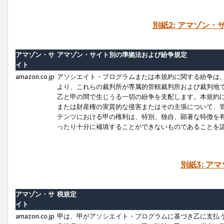
別紙2: アマゾン
アマゾン・サ
アマゾン・サイト別の準拠法および紛争規定
イト
amazon.co.jp
アソシエイト・プログラムまたは本規約に関する紛争は
より、これらの裁判所が専属的管轄裁判所および裁判地
乙と甲の間で生じうる一切の紛争を支配します。本規約
または財産権の実質的な侵害またはその主張について、
テンツにおける甲の権利は、特別、独自、顕著な特徴を
ったり十分に補填することができないものであることを
別紙3: ア
アマゾン・サ
税規定
イト
amazon.co.jp
甲は、甲がアソシエイト・プログラムに基づき乙に支払