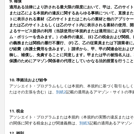
9. 補償
適用ある法律により許される最大限の限度において、甲は、乙のサイト
または乙による本規約の違反に関するあらゆる事柄について、直接または
トに表示される素材（乙のサイトまたはこれらの素材と他のアプリケーシ
または乙のサイト上もしくは乙のサイト内に表示される素材の使用、開発
よるサービス提供の利用（当該使用が本規約または適用法により認可され
ム・ポリシーを含みます。）の条件の違反、 (E) 乙の税金および関
の義務または関税の履行不履行、 (F) 乙、乙の従業員または下請業
び経費（弁護士費用を含みます。）請求から、甲、甲の関連会社および
御し、補償し、免責することに同意します。甲または甲の被指名人は、
保護のためにアマゾン関係者の代理としていかなる法的措置を行うこと
10. 準拠法および紛争
アソシエイト・プログラムもしくは本規約、本規約に基づく取引もしく
たはその主張を含む）は、
別紙2
記載の適用あるアマゾン・サイトの準
11. 税金
アソシエイト・プログラムまたは本規約（本規約の実際の違反またはそ
の関係に関する税金および関連義務は、
別紙3
記載の適用あるアマゾン
12. 雑則