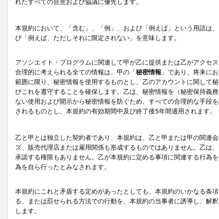
れたすべての合意および協議に優先します。
本規約において、「含む」、「例」、および「例えば」という用語は、
び「例えば、ただしそれに限定されない」を意味します。
アソシエイト・プログラムに関連して甲が乙に提供または乙がアクセス
合理的に考えられる全ての情報は、甲の「
秘密情報
」であり、将来にお
範囲に限り、秘密情報を使用するものとし、乙のアカウントに関して秘
びこれを遵守することを確保します。乙は、秘密情報を（秘密保持義務
ない使用および開示から秘密情報を防ぐため、すべての合理的な手段を
されるものとし、本規約の有効期間中及び終了後5年間適用されます。
乙と甲とは独立した契約者であり、本規約は、乙と甲または甲の関連会
ズ、販売代理店または雇用関係も形成するものではありません。乙は、
承諾する権限もありません。乙が本規約に定める事項に関連する行為を
為を自ら行ったとみなされます。
本規約にこれと矛盾する定めがあったとしても、本規約のいかなる条項
る、または罰せられる方法での行動を、本規約の当事者に誘導し、解釈
します。