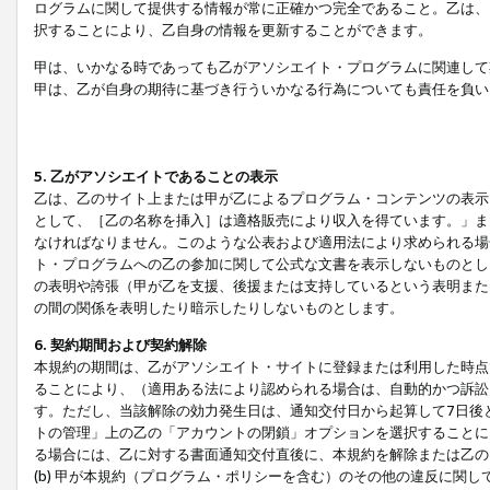
ログラムに関して提供する情報が常に正確かつ完全であること。乙は、
択することにより、乙自身の情報を更新することができます。
甲は、いかなる時であっても乙がアソシエイト・プログラムに関連して
甲は、乙が自身の期待に基づき行ういかなる行為についても責任を負い
5. 乙がアソシエイトであることの表示
乙は、乙のサイト上または甲が乙によるプログラム・コンテンツの表示ま
として、［乙の名称を挿入］は適格販売により収入を得ています。」ま
なければなりません。このような公表および適用法により求められる場
ト・プログラムへの乙の参加に関して公式な文書を表示しないものとし
の表明や誇張（甲が乙を支援、後援または支持しているという表明また
の間の関係を表明したり暗示したりしないものとします。
6. 契約期間および契約解除
本規約の期間は、乙がアソシエイト・サイトに登録または利用した時点
ることにより、（適用ある法により認められる場合は、自動的かつ訴訟
す。ただし、当該解除の効力発生日は、通知交付日から起算して7日後
トの管理」上の乙の「アカウントの閉鎖」オプションを選択することに
る場合には、乙に対する書面通知交付直後に、本規約を解除または乙のア
(b) 甲が本規約（プログラム・ポリシーを含む）のその他の違反に関し