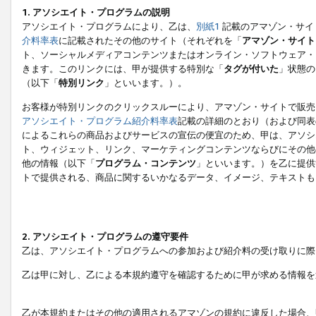
1. アソシエイト・プログラムの説明
アソシエイト・プログラムにより、乙は、
別紙1
記載のアマゾン・サイ
介料率表
に記載されたその他のサイト（それぞれを「
アマゾン・サイト
ト、ソーシャルメディアコンテンツまたはオンライン・ソフトウェア・
きます。このリンクには、甲が提供する特別な「
タグが付いた
」状態の
（以下「
特別リンク
」といいます。）。
お客様が特別リンクのクリックスルーにより、アマゾン・サイトで販売
アソシエイト・プログラム紹介料率表
記載の詳細のとおり（および同表
によるこれらの商品およびサービスの宣伝の便宜のため、甲は、アソシ
ト、ウィジェット、リンク、マーケティングコンテンツならびにその他
他の情報（以下「
プログラム・コンテンツ
」といいます。）を乙に提供
トで提供される、商品に関するいかなるデータ、イメージ、テキストも
2. アソシエイト・プログラムの遵守要件
乙は、アソシエイト・プログラムへの参加および紹介料の受け取りに際
乙は甲に対し、乙による本規約遵守を確認するために甲が求める情報を
乙が本規約またはその他の適用されるアマゾンの規約に違反した場合、