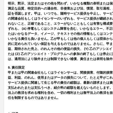
明示、黙示、法定またはその他を問わず、いかなる種類の表明または保
満足な品質、特定目的への適合性、非侵害および法、慣習、取引過程、
証を否認します。甲は、いつでも、随時サービス提供を中止し、サービ
の関連会社もしくはライセンサーのいずれも、サービス提供が継続され
れないこと、正確であること、エラーがないこともしくは有害な構成要
ずれも、 (A) 停電もしくはシステム障害を含む、いかなるエラー、不
たはいかなるデータ、イメージ、テキストその他の情報もしくはコンテ
いかなる責任も負いません。乙が甲もしくは他の個人もしくは団体から
的に定められていない保証を与えるものではありません。さらに、甲また
益、期待された売上、のれんその他の便益の損失、 (Y) 乙のアソシ
たは (Z) 乙のアソシエイト・プログラムへの参加の終了もしくは停
は、適用法により除外または制限できない補償、責任または表明を除外
8. 責任限定
甲または甲の関連会社もしくはライセンサーは、間接損害、付随的損害
益、利益、のれん、使用またはデータの損失について、たとえ甲がこれ
サービス提供に関連して生じる甲の責任の総額は、最新の請求または責
支払われたまたは支払うべき、紹介料の総額を超えないものとします。
法上の救済を求める権利を含め、一切の権利または衡平法上の救済を放
任を制限するものではありません。