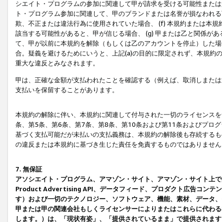
シエイト・プログラムの参加に関連して甲が請求を受ける可能性または責
ト・プログラム参加に関連して、甲のブランドまたは名誉が損なわれる可
欺、不正または違法行為に使用されていた場合、 (f) 本規約または
該当する可能性があると、甲が信じる場合、 (g) 甲または乙と関係
て、甲が以前に本規約を解除（もしくは乙のアカウントを停止）した場合
合。疑義を避けるためにいうと、上記(a)の目的に限定されず、本規約
重大な違反とみなされます。
甲は、正確な金額が支払われたことを確認する（例えば、取消しまたは
支払いを保留することがあります。
本規約の解除に伴い、本規約に関連して付与された一切のライセンスを
条、第5条、第6条、第7条、第8条、第10条および第11条およびプ
基づく支払可能だが未払いの支払義務は、本規約の解除後も存続するも
の違反または本規約に基づき生じた責任を免責するものではありません
7. 無保証
アソシエイト・プログラム、アマゾン・サイト、アマゾン・サイト上で
Product Advertising API、データフィード、プロダクト
す）および一切のテクノロジー、ソフトウェア、機能、素材、データ、
甲または甲の関連会社もしくライセンサーによりまたはこれらに代わる
します。）は、「現状有姿」、「提供されているまま」で提供されます