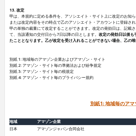
13. 改定
甲は、本規約に定める条件を、アソシエイト・サイト上に改定のお知ら
または改定内容をその時点で乙のアソシエイト・アカウントに登録され
甲の単独の裁量にて改定することができます。改定の発効日は、記載さ
て、当該通知の交付日から7日以降の日とします。
改定の発効日以後も
たこととなります。乙が改定を受け入れることができない場合、乙の唯
別紙 1: 地域毎のアマゾン企業およびアマゾン・サイト
別紙 2: アマゾン・サイト毎の準拠法および紛争規定
別紙 3: アマゾン・サイト毎の税規定
別紙 4: アマゾン・サイト毎のプライバシー規約
別紙1: 地域毎のア
地域
アマゾン企業
日本
アマゾンジャパン合同会社