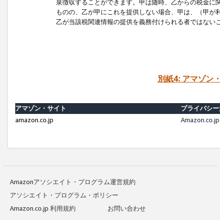
泉徴収することができます。甲は随時、乙からの税金に
ものの、乙が甲にこれを提供しない場合、甲は、（甲が
乙が当該税関連情報の提供を義務付けられる者ではない
別紙4: アマゾ
アマゾン・サイト
プライバシー
amazon.co.jp
Amazon.c
Amazonアソシエイト・プログラム運営規約
アソシエイト・プログラム・ポリシー
Amazon.co.jp 利用規約
お問い合わせ