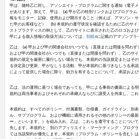
甲は、随時乙に対し、アソシエイト・プログラムに関する通知（電子メ
があります。加えて、甲は、 (a) 甲が乙の特別リンクおよびプログ
報をモニター、記録、使用および開示すること（例えば、アマゾン・サ
た甲のお客様など）、 (b) 本規約の遵守状況を確認するために乙のサイ
ストプラクティスの例として、乙のサイトに表示された乙のロゴおよび
甲による個人情報の取扱方法については、
別紙4
に記載のアマゾンプラ
乙は、 (a) 甲および甲の関連会社がいつでも（直接または間接を問わず
および甲の関連会社がいつでも（直接または間接を問わず）、乙のサイ
規約の規定を厳密に履行しない場合でも、本規約の当該規定またはその他
る決定及び更新、甲がなしうる活動、甲が本規約に基づきなしうる承認
によって提供した場合に限り、効力を有することについて、承諾および
乙は、法の運用に基づく場合であっても、甲による事前の書面による明
規約は両当事者およびそれぞれの承継人ならびに譲受人を拘束し、これ
本規約は、すべてのポリシー、付属書類、仕様書、ガイドライン、別表
ル、サブプログラム、および機能に適用されるその他のポリシーの最新
ー
」といいます。）を組み入れ、乙は、これらを遵守することについて
先します。本規約と、別のアフィリエイト・マーケティング・プログラ
ては当該契約が優先します。本規約（プログラム・ポリシーを含む）は