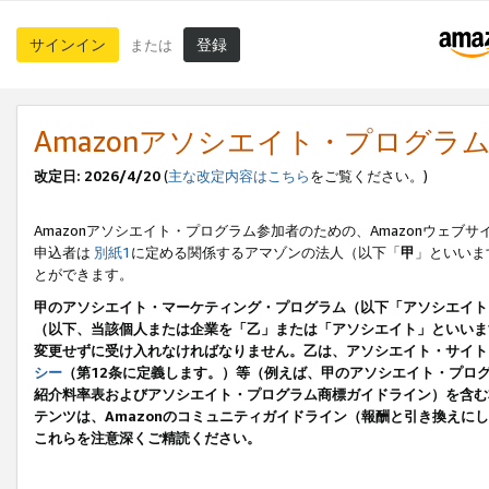
サインイン
登録
または
Amazonアソシエイト・プログラ
改定日: 2026/4/20
(
主な改定内容はこちら
をご覧ください。)
Amazonアソシエイト・プログラム参加者のための、Amazonウェブサ
申込者は
別紙1
に定める関係するアマゾンの法人（以下「
甲
」といいま
とができます。
甲のアソシエイト・マーケティング・プログラム（以下「アソシエイト
（以下、当該個人または企業を「乙」または「アソシエイト」といいま
変更せずに受け入れなければなりません。乙は、アソシエイト・サイト
シー
（第12条に定義します。）等（例えば、甲のアソシエイト・プロ
紹介料率表およびアソシエイト・プログラム商標ガイドライン）を含む本規
テンツは、Amazonのコミュニティガイドライン（報酬と引き換え
これらを注意深くご精読ください。