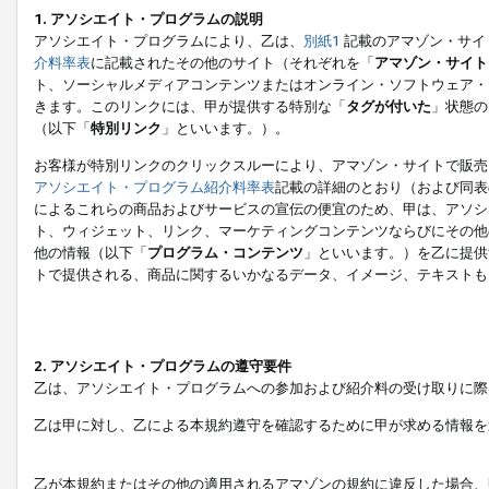
1. アソシエイト・プログラムの説明
アソシエイト・プログラムにより、乙は、
別紙1
記載のアマゾン・サイ
介料率表
に記載されたその他のサイト（それぞれを「
アマゾン・サイト
ト、ソーシャルメディアコンテンツまたはオンライン・ソフトウェア・
きます。このリンクには、甲が提供する特別な「
タグが付いた
」状態の
（以下「
特別リンク
」といいます。）。
お客様が特別リンクのクリックスルーにより、アマゾン・サイトで販売
アソシエイト・プログラム紹介料率表
記載の詳細のとおり（および同表
によるこれらの商品およびサービスの宣伝の便宜のため、甲は、アソシ
ト、ウィジェット、リンク、マーケティングコンテンツならびにその他
他の情報（以下「
プログラム・コンテンツ
」といいます。）を乙に提供
トで提供される、商品に関するいかなるデータ、イメージ、テキストも
2. アソシエイト・プログラムの遵守要件
乙は、アソシエイト・プログラムへの参加および紹介料の受け取りに際
乙は甲に対し、乙による本規約遵守を確認するために甲が求める情報を
乙が本規約またはその他の適用されるアマゾンの規約に違反した場合、