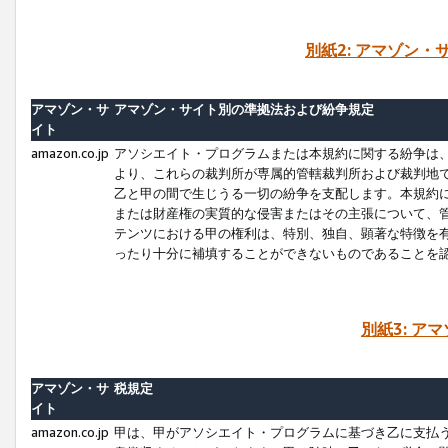
別紙2: アマゾン
アマゾン・サ
アマゾン・サイト別の準拠法および紛争規定
イト
amazon.co.jp
アソシエイト・プログラムまたは本規約に関する紛争は
より、これらの裁判所が専属的管轄裁判所および裁判地
乙と甲の間で生じうる一切の紛争を支配します。本規約
または財産権の実質的な侵害またはその主張について、
テンツにおける甲の権利は、特別、独自、顕著な特徴を
ったり十分に補填することができないものであることを
別紙3: ア
アマゾン・サ
税規定
イト
amazon.co.jp
甲は、甲がアソシエイト・プログラムに基づき乙に支払