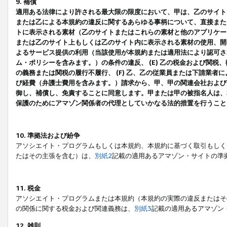
9. 補償
適用ある法律により許される最大限の限度において、甲は、乙のサイト
または乙による本規約の違反に関するあらゆる事柄について、直接または
トに表示される素材（乙のサイトまたはこれらの素材と他のアプリケーシ
または乙のサイト上もしくは乙のサイト内に表示される素材の使用、開発
よるサービス提供の利用（当該使用が本規約または適用法により認可され
ム・ポリシーを含みます。）の条件の違反、 (E) 乙の税金および関
の義務または関税の履行不履行、 (F) 乙、乙の従業員または下請業
び経費（弁護士費用を含みます。）請求から、甲、甲の関連会社および
御し、補償し、免責することに同意します。甲または甲の被指名人は、
保護のためにアマゾン関係者の代理としていかなる法的措置を行うこと
10. 準拠法および紛争
アソシエイト・プログラムもしくは本規約、本規約に基づく取引もしく
たはその主張を含む）は、
別紙2
記載の適用あるアマゾン・サイトの準
11. 税金
アソシエイト・プログラムまたは本規約（本規約の実際の違反またはそ
の関係に関する税金および関連義務は、
別紙3
記載の適用あるアマゾン
12. 雑則