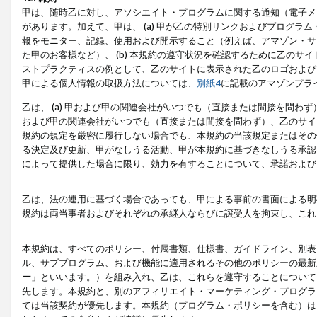
甲は、随時乙に対し、アソシエイト・プログラムに関する通知（電子メ
があります。加えて、甲は、 (a) 甲が乙の特別リンクおよびプログ
報をモニター、記録、使用および開示すること（例えば、アマゾン・サ
た甲のお客様など）、 (b) 本規約の遵守状況を確認するために乙のサイ
ストプラクティスの例として、乙のサイトに表示された乙のロゴおよび
甲による個人情報の取扱方法については、
別紙4
に記載のアマゾンプラ
乙は、 (a) 甲および甲の関連会社がいつでも（直接または間接を問わず
および甲の関連会社がいつでも（直接または間接を問わず）、乙のサイ
規約の規定を厳密に履行しない場合でも、本規約の当該規定またはその他
る決定及び更新、甲がなしうる活動、甲が本規約に基づきなしうる承認
によって提供した場合に限り、効力を有することについて、承諾および
乙は、法の運用に基づく場合であっても、甲による事前の書面による明
規約は両当事者およびそれぞれの承継人ならびに譲受人を拘束し、これ
本規約は、すべてのポリシー、付属書類、仕様書、ガイドライン、別表
ル、サブプログラム、および機能に適用されるその他のポリシーの最新
ー
」といいます。）を組み入れ、乙は、これらを遵守することについて
先します。本規約と、別のアフィリエイト・マーケティング・プログラ
ては当該契約が優先します。本規約（プログラム・ポリシーを含む）は