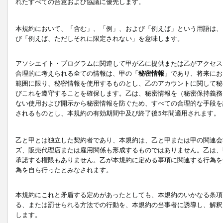
れたすべての合意および協議に優先します。
本規約において、「含む」、「例」、および「例えば」という用語は、
び「例えば、ただしそれに限定されない」を意味します。
アソシエイト・プログラムに関連して甲が乙に提供または乙がアクセス
合理的に考えられる全ての情報は、甲の「
秘密情報
」であり、将来にお
範囲に限り、秘密情報を使用するものとし、乙のアカウントに関して秘
びこれを遵守することを確保します。乙は、秘密情報を（秘密保持義務
ない使用および開示から秘密情報を防ぐため、すべての合理的な手段を
されるものとし、本規約の有効期間中及び終了後5年間適用されます。
乙と甲とは独立した契約者であり、本規約は、乙と甲または甲の関連会
ズ、販売代理店または雇用関係も形成するものではありません。乙は、
承諾する権限もありません。乙が本規約に定める事項に関連する行為を
為を自ら行ったとみなされます。
本規約にこれと矛盾する定めがあったとしても、本規約のいかなる条項
る、または罰せられる方法での行動を、本規約の当事者に誘導し、解釈
します。