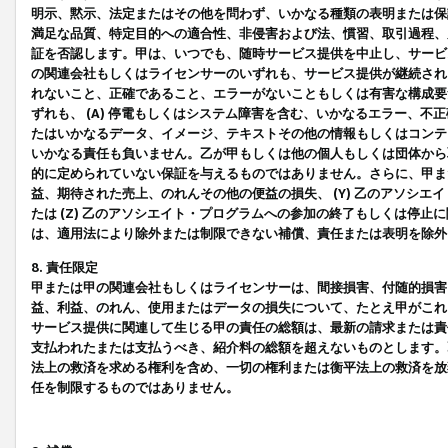
明示、黙示、法定またはその他を問わず、いかなる種類の表明または保
満足な品質、特定目的への適合性、非侵害および法、慣習、取引過程、
証を否認します。甲は、いつでも、随時サービス提供を中止し、サービ
の関連会社もしくはライセンサーのいずれも、サービス提供が継続され
れないこと、正確であること、エラーがないこともしくは有害な構成要
ずれも、 (A) 停電もしくはシステム障害を含む、いかなるエラー、不
たはいかなるデータ、イメージ、テキストその他の情報もしくはコンテ
いかなる責任も負いません。乙が甲もしくは他の個人もしくは団体から
的に定められていない保証を与えるものではありません。さらに、甲また
益、期待された売上、のれんその他の便益の損失、 (Y) 乙のアソシ
たは (Z) 乙のアソシエイト・プログラムへの参加の終了もしくは停
は、適用法により除外または制限できない補償、責任または表明を除外
8. 責任限定
甲または甲の関連会社もしくはライセンサーは、間接損害、付随的損害
益、利益、のれん、使用またはデータの損失について、たとえ甲がこれ
サービス提供に関連して生じる甲の責任の総額は、最新の請求または責
支払われたまたは支払うべき、紹介料の総額を超えないものとします。
法上の救済を求める権利を含め、一切の権利または衡平法上の救済を放
任を制限するものではありません。