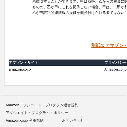
泉徴収することができます。甲は随時、乙からの税金に
ものの、乙が甲にこれを提供しない場合、甲は、（甲が
乙が当該税関連情報の提供を義務付けられる者ではない
別紙4: アマゾ
アマゾン・サイト
プライバシー
amazon.co.jp
Amazon.c
Amazonアソシエイト・プログラム運営規約
アソシエイト・プログラム・ポリシー
Amazon.co.jp 利用規約
お問い合わせ