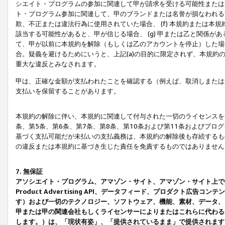
シエイト・プログラムの参加に関連して甲が請求を受ける可能性または責
ト・プログラム参加に関連して、甲のブランドまたは名誉が損なわれる可
欺、不正または違法行為に使用されていた場合、 (f) 本規約または
該当する可能性があると、甲が信じる場合、 (g) 甲または乙と関係
て、甲が以前に本規約を解除（もしくは乙のアカウントを停止）した場合
合。疑義を避けるためにいうと、上記(a)の目的に限定されず、本規約
重大な違反とみなされます。
甲は、正確な金額が支払われたことを確認する（例えば、取消しまたは
支払いを保留することがあります。
本規約の解除に伴い、本規約に関連して付与された一切のライセンスを
条、第5条、第6条、第7条、第8条、第10条および第11条およびプ
基づく支払可能だが未払いの支払義務は、本規約の解除後も存続するも
の違反または本規約に基づき生じた責任を免責するものではありません
7. 無保証
アソシエイト・プログラム、アマゾン・サイト、アマゾン・サイト上で
Product Advertising API、データフィード、プロダクト
す）および一切のテクノロジー、ソフトウェア、機能、素材、データ、
甲または甲の関連会社もしくライセンサーによりまたはこれらに代わる
します。）は、「現状有姿」、「提供されているまま」で提供されます