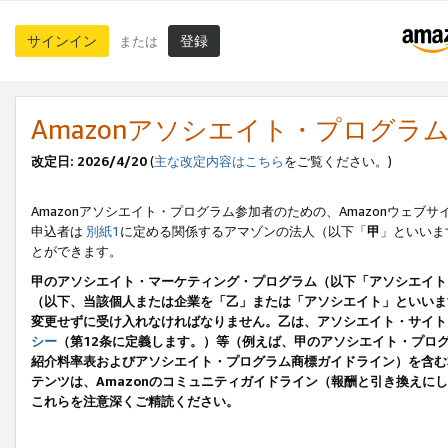
サインイン
登録
または
Amazonアソシエイト・プログラ
改定日: 2026/4/20
(
主な改定内容はこちら
をご覧ください。)
Amazonアソシエイト・プログラム参加者のための、Amazonウェブサ
申込者は
別紙1
に定める関係するアマゾンの法人（以下「
甲
」といいま
とができます。
甲のアソシエイト・マーケティング・プログラム（以下「アソシエイト
（以下、当該個人または企業を「乙」または「アソシエイト」といいま
変更せずに受け入れなければなりません。乙は、アソシエイト・サイト
シー
（第12条に定義します。）等（例えば、甲のアソシエイト・プロ
紹介料率表およびアソシエイト・プログラム商標ガイドライン）を含む本規
テンツは、Amazonのコミュニティガイドライン（報酬と引き換え
これらを注意深くご精読ください。