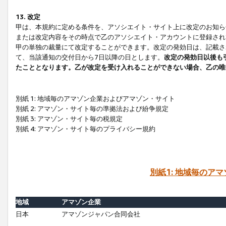
13. 改定
甲は、本規約に定める条件を、アソシエイト・サイト上に改定のお知ら
または改定内容をその時点で乙のアソシエイト・アカウントに登録され
甲の単独の裁量にて改定することができます。改定の発効日は、記載さ
て、当該通知の交付日から7日以降の日とします。
改定の発効日以後も
たこととなります。乙が改定を受け入れることができない場合、乙の唯
別紙 1: 地域毎のアマゾン企業およびアマゾン・サイト
別紙 2: アマゾン・サイト毎の準拠法および紛争規定
別紙 3: アマゾン・サイト毎の税規定
別紙 4: アマゾン・サイト毎のプライバシー規約
別紙1: 地域毎のア
地域
アマゾン企業
日本
アマゾンジャパン合同会社