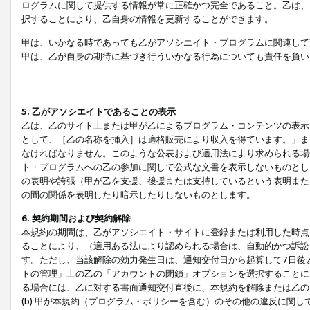
ログラムに関して提供する情報が常に正確かつ完全であること。乙は、
択することにより、乙自身の情報を更新することができます。
甲は、いかなる時であっても乙がアソシエイト・プログラムに関連して
甲は、乙が自身の期待に基づき行ういかなる行為についても責任を負い
5. 乙がアソシエイトであることの表示
乙は、乙のサイト上または甲が乙によるプログラム・コンテンツの表示ま
として、［乙の名称を挿入］は適格販売により収入を得ています。」ま
なければなりません。このような公表および適用法により求められる場
ト・プログラムへの乙の参加に関して公式な文書を表示しないものとし
の表明や誇張（甲が乙を支援、後援または支持しているという表明また
の間の関係を表明したり暗示したりしないものとします。
6. 契約期間および契約解除
本規約の期間は、乙がアソシエイト・サイトに登録または利用した時点
ることにより、（適用ある法により認められる場合は、自動的かつ訴訟
す。ただし、当該解除の効力発生日は、通知交付日から起算して7日後
トの管理」上の乙の「アカウントの閉鎖」オプションを選択することに
る場合には、乙に対する書面通知交付直後に、本規約を解除または乙のア
(b) 甲が本規約（プログラム・ポリシーを含む）のその他の違反に関し