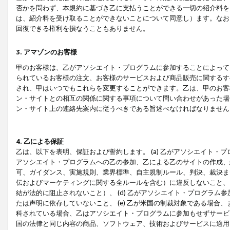
否かを問わず、本規約に基づき乙に支払うことができる一切の紹介料を
は、紹介料を受け取ることができないことについて同意し）ます。なお
回復できる権利を損なうこともありません。
3. アマゾンのお客様
甲のお客様は、乙がアソシエイト・プログラムに参加することによって
られているお客様の注文、お客様のサービスおよび商品販売に関するす
され、甲はいつでもこれらを変更することができます。乙は、甲のお客
ン・サイトとの相互の関係に関する事項について問い合わせがあった場
ン・サイト上の連絡先案内に従うべきである旨述べなければなりません
4. 乙による保証
乙は、以下を表明、保証および誓約します。 (a) 乙がアソシエイト・
アソシエイト・プログラムへの乙の参加、乙による乙のサイトの作成、
可、ガイダンス、実施規則、業界標準、自主規制ルール、判決、裁決ま
伝およびマーケティングに関する全ルールを含む）に違反しないこと、 
結が法的に阻止されないこと）、 (d) 乙がアソシエイト・プログラ
たは声明に依存していないこと、 (e) 乙が米国の制裁対象である場
科されている場合、乙はアソシエイト・プログラムに参加もせずサービス
国の法律と同じ内容の商品、ソフトウェア、技術およびサービスに適用さ