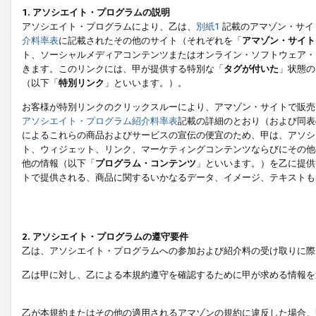
1. アソシエイト・プログラムの説明
アソシエイト・プログラムにより、乙は、
別紙1
記載のアマゾン・サイ
介料率表
に記載されたその他のサイト（それぞれを「
アマゾン・サイト
ト、ソーシャルメディアコンテンツまたはオンライン・ソフトウェア・
きます。このリンクには、甲が提供する特別な「
タグが付いた
」状態の
（以下「
特別リンク
」といいます。）。
お客様が特別リンクのクリックスルーにより、アマゾン・サイトで販売
アソシエイト・プログラム紹介料率表
記載の詳細のとおり（および同表
によるこれらの商品およびサービスの宣伝の便宜のため、甲は、アソシ
ト、ウィジェット、リンク、マーケティングコンテンツならびにその他
他の情報（以下「
プログラム・コンテンツ
」といいます。）を乙に提供
トで提供される、商品に関するいかなるデータ、イメージ、テキストも
2. アソシエイト・プログラムの遵守要件
乙は、アソシエイト・プログラムへの参加および紹介料の受け取りに際
乙は甲に対し、乙による本規約遵守を確認するために甲が求める情報を
乙が本規約またはその他の適用されるアマゾンの規約に違反した場合、