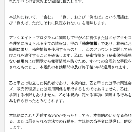
れたすべての合意および協議に優先します。
本規約において、「含む」、「例」、および「例えば」という用語は、
び「例えば、ただしそれに限定されない」を意味します。
アソシエイト・プログラムに関連して甲が乙に提供または乙がアクセス
合理的に考えられる全ての情報は、甲の「
秘密情報
」であり、将来にお
範囲に限り、秘密情報を使用するものとし、乙のアカウントに関して秘
びこれを遵守することを確保します。乙は、秘密情報を（秘密保持義務
ない使用および開示から秘密情報を防ぐため、すべての合理的な手段を
されるものとし、本規約の有効期間中及び終了後5年間適用されます。
乙と甲とは独立した契約者であり、本規約は、乙と甲または甲の関連会
ズ、販売代理店または雇用関係も形成するものではありません。乙は、
承諾する権限もありません。乙が本規約に定める事項に関連する行為を
為を自ら行ったとみなされます。
本規約にこれと矛盾する定めがあったとしても、本規約のいかなる条項
る、または罰せられる方法での行動を、本規約の当事者に誘導し、解釈
します。