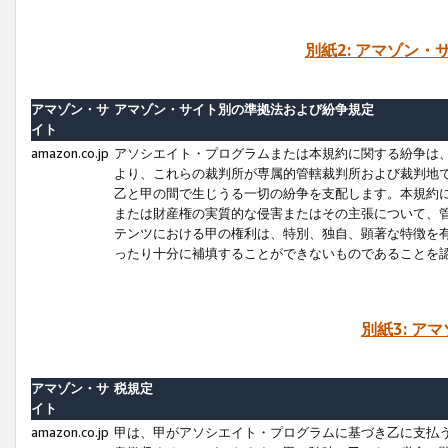
別紙2: アマゾン
アマゾン・サ
アマゾン・サイト別の準拠法および紛争規定
イト
amazon.co.jp
アソシエイト・プログラムまたは本規約に関する紛争は
より、これらの裁判所が専属的管轄裁判所および裁判地
乙と甲の間で生じうる一切の紛争を支配します。本規約
または財産権の実質的な侵害またはその主張について、
テンツにおける甲の権利は、特別、独自、顕著な特徴を
ったり十分に補填することができないものであることを
別紙3: ア
アマゾン・サ
税規定
イト
amazon.co.jp
甲は、甲がアソシエイト・プログラムに基づき乙に支払