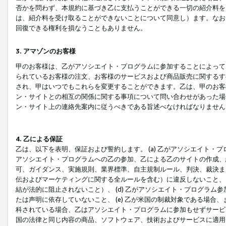
否かを問わず、本規約に基づき乙に支払うことができる一切の紹介料を
は、紹介料を受け取ることができないことについて同意し）ます。なお
回復できる権利を損なうこともありません。
3. アマゾンのお客様
甲のお客様は、乙がアソシエイト・プログラムに参加することによって
られているお客様の注文、お客様のサービスおよび商品販売に関するす
され、甲はいつでもこれらを変更することができます。乙は、甲のお客
ン・サイトとの相互の関係に関する事項について問い合わせがあった場
ン・サイト上の連絡先案内に従うべきである旨述べなければなりません
4. 乙による保証
乙は、以下を表明、保証および誓約します。 (a) 乙がアソシエイト・
アソシエイト・プログラムへの乙の参加、乙による乙のサイトの作成、
可、ガイダンス、実施規則、業界標準、自主規制ルール、判決、裁決ま
伝およびマーケティングに関する全ルールを含む）に違反しないこと、 
結が法的に阻止されないこと）、 (d) 乙がアソシエイト・プログラ
たは声明に依存していないこと、 (e) 乙が米国の制裁対象である場
科されている場合、乙はアソシエイト・プログラムに参加もせずサービス
国の法律と同じ内容の商品、ソフトウェア、技術およびサービスに適用さ