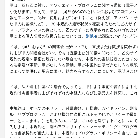
甲は、随時乙に対し、アソシエイト・プログラムに関する通知（電子メ
があります。加えて、甲は、 (a) 甲が乙の特別リンクおよびプログ
報をモニター、記録、使用および開示すること（例えば、アマゾン・サ
た甲のお客様など）、 (b) 本規約の遵守状況を確認するために乙のサイ
ストプラクティスの例として、乙のサイトに表示された乙のロゴおよび
甲による個人情報の取扱方法については、
別紙4
に記載のアマゾンプラ
乙は、 (a) 甲および甲の関連会社がいつでも（直接または間接を問わず
および甲の関連会社がいつでも（直接または間接を問わず）、乙のサイ
規約の規定を厳密に履行しない場合でも、本規約の当該規定またはその他
る決定及び更新、甲がなしうる活動、甲が本規約に基づきなしうる承認
によって提供した場合に限り、効力を有することについて、承諾および
乙は、法の運用に基づく場合であっても、甲による事前の書面による明
規約は両当事者およびそれぞれの承継人ならびに譲受人を拘束し、これ
本規約は、すべてのポリシー、付属書類、仕様書、ガイドライン、別表
ル、サブプログラム、および機能に適用されるその他のポリシーの最新
ー
」といいます。）を組み入れ、乙は、これらを遵守することについて
先します。本規約と、別のアフィリエイト・マーケティング・プログラ
ては当該契約が優先します。本規約（プログラム・ポリシーを含む）は