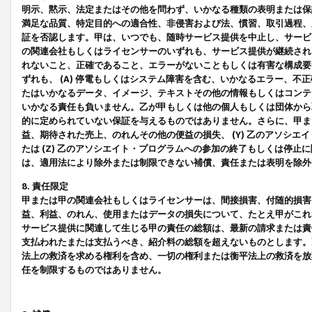
明示、黙示、法定またはその他を問わず、いかなる種類の表明または保
満足な品質、特定目的への適合性、非侵害および法、慣習、取引過程、
証を否認します。甲は、いつでも、随時サービス提供を中止し、サービ
の関連会社もしくはライセンサーのいずれも、サービス提供が継続され
れないこと、正確であること、エラーがないこともしくは有害な構成要
ずれも、 (A) 停電もしくはシステム障害を含む、いかなるエラー、不
たはいかなるデータ、イメージ、テキストその他の情報もしくはコンテ
いかなる責任も負いません。乙が甲もしくは他の個人もしくは団体から
的に定められていない保証を与えるものではありません。さらに、甲また
益、期待された売上、のれんその他の便益の損失、 (Y) 乙のアソシ
たは (Z) 乙のアソシエイト・プログラムへの参加の終了もしくは停
は、適用法により除外または制限できない補償、責任または表明を除外
8. 責任限定
甲または甲の関連会社もしくはライセンサーは、間接損害、付随的損害
益、利益、のれん、使用またはデータの損失について、たとえ甲がこれ
サービス提供に関連して生じる甲の責任の総額は、最新の請求または責
支払われたまたは支払うべき、紹介料の総額を超えないものとします。
法上の救済を求める権利を含め、一切の権利または衡平法上の救済を放
任を制限するものではありません。