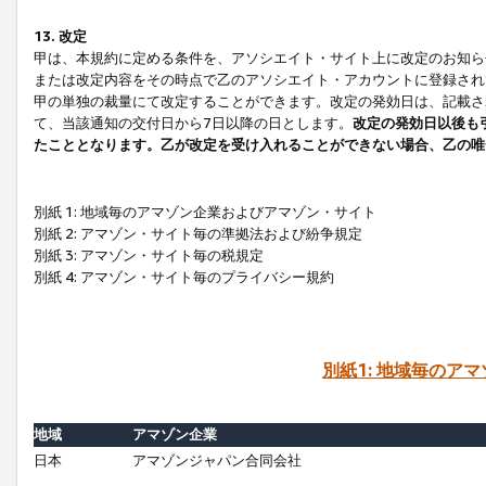
13. 改定
甲は、本規約に定める条件を、アソシエイト・サイト上に改定のお知ら
または改定内容をその時点で乙のアソシエイト・アカウントに登録され
甲の単独の裁量にて改定することができます。改定の発効日は、記載さ
て、当該通知の交付日から7日以降の日とします。
改定の発効日以後も
たこととなります。乙が改定を受け入れることができない場合、乙の唯
別紙 1: 地域毎のアマゾン企業およびアマゾン・サイト
別紙 2: アマゾン・サイト毎の準拠法および紛争規定
別紙 3: アマゾン・サイト毎の税規定
別紙 4: アマゾン・サイト毎のプライバシー規約
別紙1: 地域毎のア
地域
アマゾン企業
日本
アマゾンジャパン合同会社