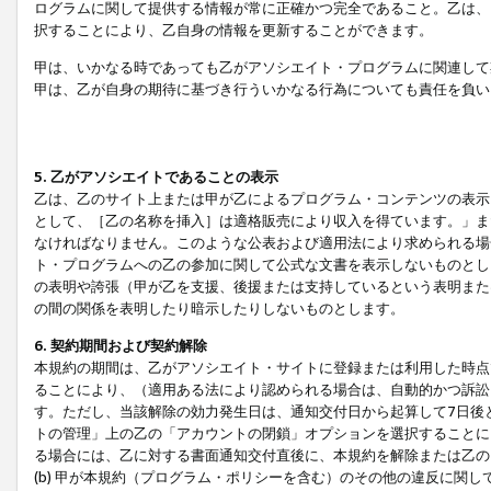
ログラムに関して提供する情報が常に正確かつ完全であること。乙は、
択することにより、乙自身の情報を更新することができます。
甲は、いかなる時であっても乙がアソシエイト・プログラムに関連して
甲は、乙が自身の期待に基づき行ういかなる行為についても責任を負い
5. 乙がアソシエイトであることの表示
乙は、乙のサイト上または甲が乙によるプログラム・コンテンツの表示ま
として、［乙の名称を挿入］は適格販売により収入を得ています。」ま
なければなりません。このような公表および適用法により求められる場
ト・プログラムへの乙の参加に関して公式な文書を表示しないものとし
の表明や誇張（甲が乙を支援、後援または支持しているという表明また
の間の関係を表明したり暗示したりしないものとします。
6. 契約期間および契約解除
本規約の期間は、乙がアソシエイト・サイトに登録または利用した時点
ることにより、（適用ある法により認められる場合は、自動的かつ訴訟
す。ただし、当該解除の効力発生日は、通知交付日から起算して7日後
トの管理」上の乙の「アカウントの閉鎖」オプションを選択することに
る場合には、乙に対する書面通知交付直後に、本規約を解除または乙のア
(b) 甲が本規約（プログラム・ポリシーを含む）のその他の違反に関し