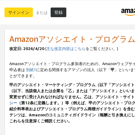
サインイン
登録
または
Amazonアソシエイト・プログラ
改定日: 2026/4/20
(
主な改定内容はこちら
をご覧ください。)
Amazonアソシエイト・プログラム参加者のための、Amazonウェブサ
申込者は
別紙1
に定める関係するアマゾンの法人（以下「
甲
」といいま
とができます。
甲のアソシエイト・マーケティング・プログラム（以下「アソシエイト
（以下、当該個人または企業を「乙」または「アソシエイト」といいま
変更せずに受け入れなければなりません。乙は、アソシエイト・サイト
シー
（第12条に定義します。）等（例えば、甲のアソシエイト・プロ
紹介料率表およびアソシエイト・プログラム商標ガイドライン）を含む本規
テンツは、Amazonのコミュニティガイドライン（報酬と引き換え
これらを注意深くご精読ください。