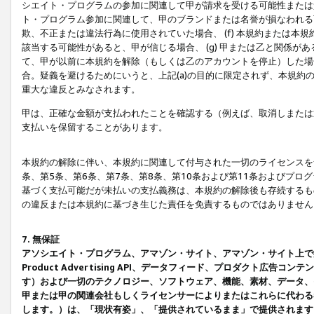
シエイト・プログラムの参加に関連して甲が請求を受ける可能性または責
ト・プログラム参加に関連して、甲のブランドまたは名誉が損なわれる可
欺、不正または違法行為に使用されていた場合、 (f) 本規約または
該当する可能性があると、甲が信じる場合、 (g) 甲または乙と関係
て、甲が以前に本規約を解除（もしくは乙のアカウントを停止）した場合
合。疑義を避けるためにいうと、上記(a)の目的に限定されず、本規約
重大な違反とみなされます。
甲は、正確な金額が支払われたことを確認する（例えば、取消しまたは
支払いを保留することがあります。
本規約の解除に伴い、本規約に関連して付与された一切のライセンスを
条、第5条、第6条、第7条、第8条、第10条および第11条およびプ
基づく支払可能だが未払いの支払義務は、本規約の解除後も存続するも
の違反または本規約に基づき生じた責任を免責するものではありません
7. 無保証
アソシエイト・プログラム、アマゾン・サイト、アマゾン・サイト上で
Product Advertising API、データフィード、プロダクト
す）および一切のテクノロジー、ソフトウェア、機能、素材、データ、
甲または甲の関連会社もしくライセンサーによりまたはこれらに代わる
します。）は、「現状有姿」、「提供されているまま」で提供されます