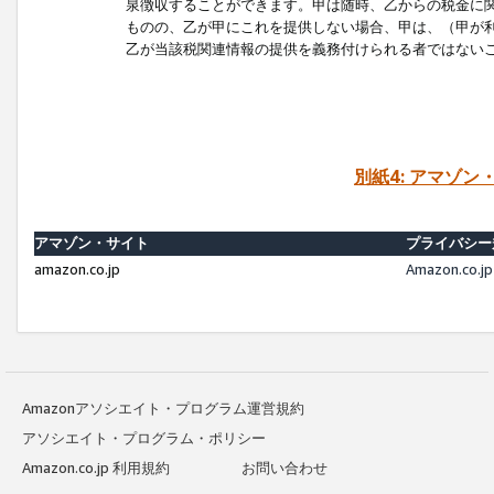
泉徴収することができます。甲は随時、乙からの税金に
ものの、乙が甲にこれを提供しない場合、甲は、（甲が
乙が当該税関連情報の提供を義務付けられる者ではない
別紙4: アマゾ
アマゾン・サイト
プライバシー
amazon.co.jp
Amazon.c
Amazonアソシエイト・プログラム運営規約
アソシエイト・プログラム・ポリシー
Amazon.co.jp 利用規約
お問い合わせ