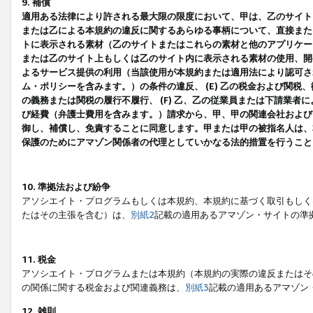
9. 補償
適用ある法律により許される最大限の限度において、甲は、乙のサイト
または乙による本規約の違反に関するあらゆる事柄について、直接または
トに表示される素材（乙のサイトまたはこれらの素材と他のアプリケーシ
または乙のサイト上もしくは乙のサイト内に表示される素材の使用、開発
よるサービス提供の利用（当該使用が本規約または適用法により認可され
ム・ポリシーを含みます。）の条件の違反、 (E) 乙の税金および関
の義務または関税の履行不履行、 (F) 乙、乙の従業員または下請業
び経費（弁護士費用を含みます。）請求から、甲、甲の関連会社および
御し、補償し、免責することに同意します。甲または甲の被指名人は、
保護のためにアマゾン関係者の代理としていかなる法的措置を行うこと
10. 準拠法および紛争
アソシエイト・プログラムもしくは本規約、本規約に基づく取引もしく
たはその主張を含む）は、
別紙2
記載の適用あるアマゾン・サイトの準
11. 税金
アソシエイト・プログラムまたは本規約（本規約の実際の違反またはそ
の関係に関する税金および関連義務は、
別紙3
記載の適用あるアマゾン
12. 雑則