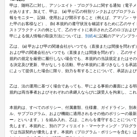
甲は、随時乙に対し、アソシエイト・プログラムに関する通知（電子メ
があります。加えて、甲は、 (a) 甲が乙の特別リンクおよびプログ
報をモニター、記録、使用および開示すること（例えば、アマゾン・サ
た甲のお客様など）、 (b) 本規約の遵守状況を確認するために乙のサイ
ストプラクティスの例として、乙のサイトに表示された乙のロゴおよび
甲による個人情報の取扱方法については、
別紙4
に記載のアマゾンプラ
乙は、 (a) 甲および甲の関連会社がいつでも（直接または間接を問わず
および甲の関連会社がいつでも（直接または間接を問わず）、乙のサイ
規約の規定を厳密に履行しない場合でも、本規約の当該規定またはその他
る決定及び更新、甲がなしうる活動、甲が本規約に基づきなしうる承認
によって提供した場合に限り、効力を有することについて、承諾および
乙は、法の運用に基づく場合であっても、甲による事前の書面による明
規約は両当事者およびそれぞれの承継人ならびに譲受人を拘束し、これ
本規約は、すべてのポリシー、付属書類、仕様書、ガイドライン、別表
ル、サブプログラム、および機能に適用されるその他のポリシーの最新
ー
」といいます。）を組み入れ、乙は、これらを遵守することについて
先します。本規約と、別のアフィリエイト・マーケティング・プログラ
ては当該契約が優先します。本規約（プログラム・ポリシーを含む）は