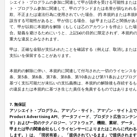
シエイト・プログラムの参加に関連して甲が請求を受ける可能性または責
ト・プログラム参加に関連して、甲のブランドまたは名誉が損なわれる可
欺、不正または違法行為に使用されていた場合、 (f) 本規約または
該当する可能性があると、甲が信じる場合、 (g) 甲または乙と関係
て、甲が以前に本規約を解除（もしくは乙のアカウントを停止）した場合
合。疑義を避けるためにいうと、上記(a)の目的に限定されず、本規約
重大な違反とみなされます。
甲は、正確な金額が支払われたことを確認する（例えば、取消しまたは
支払いを保留することがあります。
本規約の解除に伴い、本規約に関連して付与された一切のライセンスを
条、第5条、第6条、第7条、第8条、第10条および第11条およびプ
基づく支払可能だが未払いの支払義務は、本規約の解除後も存続するも
の違反または本規約に基づき生じた責任を免責するものではありません
7. 無保証
アソシエイト・プログラム、アマゾン・サイト、アマゾン・サイト上で
Product Advertising API、データフィード、プロダクト
す）および一切のテクノロジー、ソフトウェア、機能、素材、データ、
甲または甲の関連会社もしくライセンサーによりまたはこれらに代わる
します。）は、「現状有姿」、「提供されているまま」で提供されます