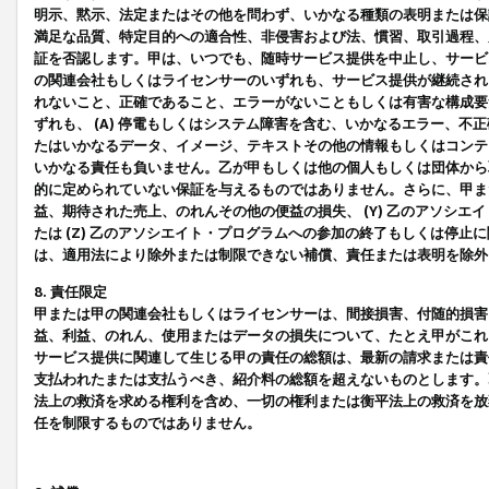
明示、黙示、法定またはその他を問わず、いかなる種類の表明または保
満足な品質、特定目的への適合性、非侵害および法、慣習、取引過程、
証を否認します。甲は、いつでも、随時サービス提供を中止し、サービ
の関連会社もしくはライセンサーのいずれも、サービス提供が継続され
れないこと、正確であること、エラーがないこともしくは有害な構成要
ずれも、 (A) 停電もしくはシステム障害を含む、いかなるエラー、不
たはいかなるデータ、イメージ、テキストその他の情報もしくはコンテ
いかなる責任も負いません。乙が甲もしくは他の個人もしくは団体から
的に定められていない保証を与えるものではありません。さらに、甲また
益、期待された売上、のれんその他の便益の損失、 (Y) 乙のアソシ
たは (Z) 乙のアソシエイト・プログラムへの参加の終了もしくは停
は、適用法により除外または制限できない補償、責任または表明を除外
8. 責任限定
甲または甲の関連会社もしくはライセンサーは、間接損害、付随的損害
益、利益、のれん、使用またはデータの損失について、たとえ甲がこれ
サービス提供に関連して生じる甲の責任の総額は、最新の請求または責
支払われたまたは支払うべき、紹介料の総額を超えないものとします。
法上の救済を求める権利を含め、一切の権利または衡平法上の救済を放
任を制限するものではありません。