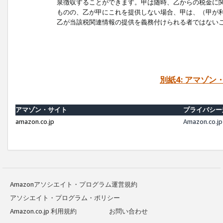
泉徴収することができます。甲は随時、乙からの税金に
ものの、乙が甲にこれを提供しない場合、甲は、（甲が
乙が当該税関連情報の提供を義務付けられる者ではない
別紙4: アマゾ
アマゾン・サイト
プライバシー
amazon.co.jp
Amazon.c
Amazonアソシエイト・プログラム運営規約
アソシエイト・プログラム・ポリシー
Amazon.co.jp 利用規約
お問い合わせ