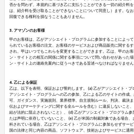
否かを問わず、本規約に基づき乙に支払うことができる一切の紹介料を
は、紹介料を受け取ることができないことについて同意し）ます。なお
回復できる権利を損なうこともありません。
3. アマゾンのお客様
甲のお客様は、乙がアソシエイト・プログラムに参加することによって
られているお客様の注文、お客様のサービスおよび商品販売に関するす
され、甲はいつでもこれらを変更することができます。乙は、甲のお客
ン・サイトとの相互の関係に関する事項について問い合わせがあった場
ン・サイト上の連絡先案内に従うべきである旨述べなければなりません
4. 乙による保証
乙は、以下を表明、保証および誓約します。 (a) 乙がアソシエイト・
アソシエイト・プログラムへの乙の参加、乙による乙のサイトの作成、
可、ガイダンス、実施規則、業界標準、自主規制ルール、判決、裁決ま
伝およびマーケティングに関する全ルールを含む）に違反しないこと、 
結が法的に阻止されないこと）、 (d) 乙がアソシエイト・プログラ
たは声明に依存していないこと、 (e) 乙が米国の制裁対象である場
科されている場合、乙はアソシエイト・プログラムに参加もせずサービス
国の法律と同じ内容の商品、ソフトウェア、技術およびサービスに適用さ