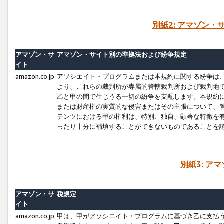
別紙2: アマゾン
アマゾン・サ
アマゾン・サイト別の準拠法および紛争規定
イト
amazon.co.jp
アソシエイト・プログラムまたは本規約に関する紛争は
より、これらの裁判所が専属的管轄裁判所および裁判地
乙と甲の間で生じうる一切の紛争を支配します。本規約
または財産権の実質的な侵害またはその主張について、
テンツにおける甲の権利は、特別、独自、顕著な特徴を
ったり十分に補填することができないものであることを
別紙3: ア
アマゾン・サ
税規定
イト
amazon.co.jp
甲は、甲がアソシエイト・プログラムに基づき乙に支払