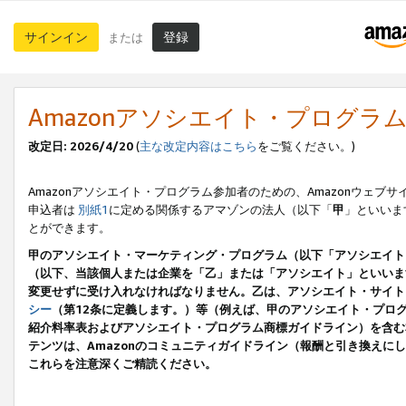
サインイン
登録
または
Amazonアソシエイト・プログラ
改定日: 2026/4/20
(
主な改定内容はこちら
をご覧ください。)
Amazonアソシエイト・プログラム参加者のための、Amazonウェブサ
申込者は
別紙1
に定める関係するアマゾンの法人（以下「
甲
」といいま
とができます。
甲のアソシエイト・マーケティング・プログラム（以下「アソシエイト
（以下、当該個人または企業を「乙」または「アソシエイト」といいま
変更せずに受け入れなければなりません。乙は、アソシエイト・サイト
シー
（第12条に定義します。）等（例えば、甲のアソシエイト・プロ
紹介料率表およびアソシエイト・プログラム商標ガイドライン）を含む本規
テンツは、Amazonのコミュニティガイドライン（報酬と引き換え
これらを注意深くご精読ください。