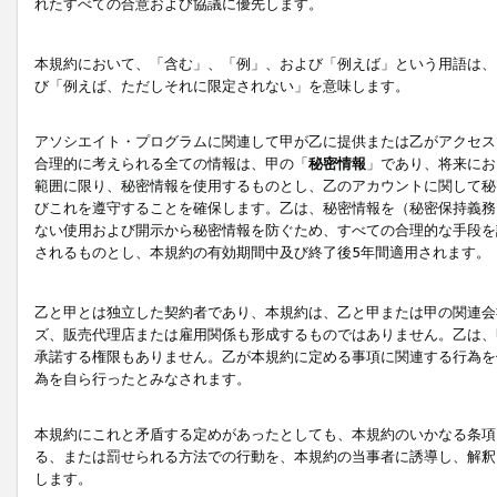
れたすべての合意および協議に優先します。
本規約において、「含む」、「例」、および「例えば」という用語は、
び「例えば、ただしそれに限定されない」を意味します。
アソシエイト・プログラムに関連して甲が乙に提供または乙がアクセス
合理的に考えられる全ての情報は、甲の「
秘密情報
」であり、将来にお
範囲に限り、秘密情報を使用するものとし、乙のアカウントに関して秘
びこれを遵守することを確保します。乙は、秘密情報を（秘密保持義務
ない使用および開示から秘密情報を防ぐため、すべての合理的な手段を
されるものとし、本規約の有効期間中及び終了後5年間適用されます。
乙と甲とは独立した契約者であり、本規約は、乙と甲または甲の関連会
ズ、販売代理店または雇用関係も形成するものではありません。乙は、
承諾する権限もありません。乙が本規約に定める事項に関連する行為を
為を自ら行ったとみなされます。
本規約にこれと矛盾する定めがあったとしても、本規約のいかなる条項
る、または罰せられる方法での行動を、本規約の当事者に誘導し、解釈
します。