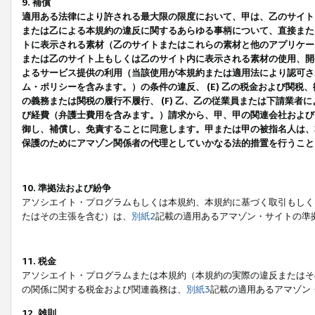
9. 補償
適用ある法律により許される最大限の限度において、甲は、乙のサイト
または乙による本規約の違反に関するあらゆる事柄について、直接または
トに表示される素材（乙のサイトまたはこれらの素材と他のアプリケーシ
または乙のサイト上もしくは乙のサイト内に表示される素材の使用、開発
よるサービス提供の利用（当該使用が本規約または適用法により認可され
ム・ポリシーを含みます。）の条件の違反、 (E) 乙の税金および関
の義務または関税の履行不履行、 (F) 乙、乙の従業員または下請業
び経費（弁護士費用を含みます。）請求から、甲、甲の関連会社および
御し、補償し、免責することに同意します。甲または甲の被指名人は、
保護のためにアマゾン関係者の代理としていかなる法的措置を行うこと
10. 準拠法および紛争
アソシエイト・プログラムもしくは本規約、本規約に基づく取引もしく
たはその主張を含む）は、
別紙2
記載の適用あるアマゾン・サイトの準
11. 税金
アソシエイト・プログラムまたは本規約（本規約の実際の違反またはそ
の関係に関する税金および関連義務は、
別紙3
記載の適用あるアマゾン
12. 雑則