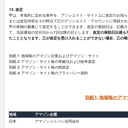
13. 改定
甲は、本規約に定める条件を、アソシエイト・サイト上に改定のお知ら
または改定内容をその時点で乙のアソシエイト・アカウントに登録され
甲の単独の裁量にて改定することができます。改定の発効日は、記載さ
て、当該通知の交付日から7日以降の日とします。
改定の発効日以後も
たこととなります。乙が改定を受け入れることができない場合、乙の唯
別紙 1: 地域毎のアマゾン企業およびアマゾン・サイト
別紙 2: アマゾン・サイト毎の準拠法および紛争規定
別紙 3: アマゾン・サイト毎の税規定
別紙 4: アマゾン・サイト毎のプライバシー規約
別紙1: 地域毎のア
地域
アマゾン企業
日本
アマゾンジャパン合同会社