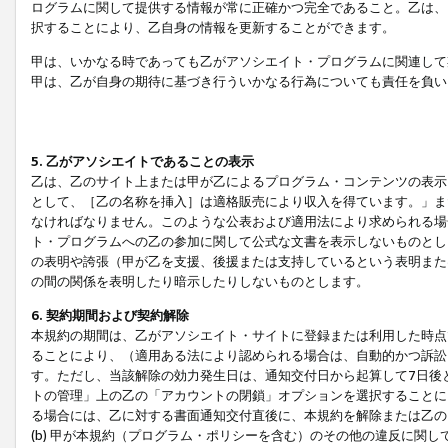
ログラムに関して提供する情報が常に正確かつ完全であること。乙は、
択することにより、乙自身の情報を更新することができます。
甲は、いかなる時であっても乙がアソシエイト・プログラムに関連して
甲は、乙が自身の期待に基づき行ういかなる行為についても責任を負い
5. 乙がアソシエイトであることの表示
乙は、乙のサイト上または甲が乙によるプログラム・コンテンツの表示ま
として、［乙の名称を挿入］は適格販売により収入を得ています。」ま
なければなりません。このような公表および適用法により求められる場
ト・プログラムへの乙の参加に関して公式な文書を表示しないものとし
の表明や誇張（甲が乙を支援、後援または支持しているという表明また
の間の関係を表明したり暗示したりしないものとします。
6. 契約期間および契約解除
本規約の期間は、乙がアソシエイト・サイトに登録または利用した時点
ることにより、（適用ある法により認められる場合は、自動的かつ訴訟
す。ただし、当該解除の効力発生日は、通知交付日から起算して7日後
トの管理」上の乙の「アカウントの閉鎖」オプションを選択することに
る場合には、乙に対する書面通知交付直後に、本規約を解除または乙のア
(b) 甲が本規約（プログラム・ポリシーを含む）のその他の違反に関し