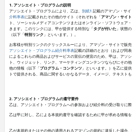
1. アソシエイト・プログラムの説明
アソシエイト・プログラムにより、乙は、
別紙1
記載のアマゾン・サイ
介料率表
に記載されたその他のサイト（それぞれを「
アマゾン・サイト
ト、ソーシャルメディアコンテンツまたはオンライン・ソフトウェア・
きます。このリンクには、甲が提供する特別な「
タグが付いた
」状態の
（以下「
特別リンク
」といいます。）。
お客様が特別リンクのクリックスルーにより、アマゾン・サイトで販売
アソシエイト・プログラム紹介料率表
記載の詳細のとおり（および同表
によるこれらの商品およびサービスの宣伝の便宜のため、甲は、アソシ
ト、ウィジェット、リンク、マーケティングコンテンツならびにその他
他の情報（以下「
プログラム・コンテンツ
」といいます。）を乙に提供
トで提供される、商品に関するいかなるデータ、イメージ、テキストも
2. アソシエイト・プログラムの遵守要件
乙は、アソシエイト・プログラムへの参加および紹介料の受け取りに際
乙は甲に対し、乙による本規約遵守を確認するために甲が求める情報を
乙が本規約またはその他の適用されるアマゾンの規約に違反した場合、