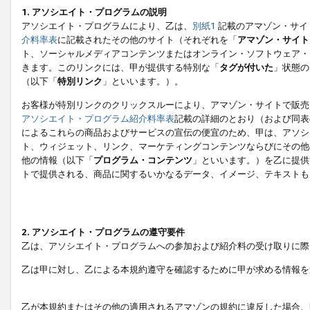
1. アソシエイト・プログラムの説明
アソシエイト・プログラムにより、乙は、
別紙1
記載のアマゾン・サイ
介料率表
に記載されたその他のサイト（それぞれを「
アマゾン・サイト
ト、ソーシャルメディアコンテンツまたはオンライン・ソフトウェア・
きます。このリンクには、甲が提供する特別な「
タグが付いた
」状態の
（以下「
特別リンク
」といいます。）。
お客様が特別リンクのクリックスルーにより、アマゾン・サイトで販売
アソシエイト・プログラム紹介料率表
記載の詳細のとおり（および同表
によるこれらの商品およびサービスの宣伝の便宜のため、甲は、アソシ
ト、ウィジェット、リンク、マーケティングコンテンツならびにその他
他の情報（以下「
プログラム・コンテンツ
」といいます。）を乙に提供
トで提供される、商品に関するいかなるデータ、イメージ、テキストも
2. アソシエイト・プログラムの遵守要件
乙は、アソシエイト・プログラムへの参加および紹介料の受け取りに際
乙は甲に対し、乙による本規約遵守を確認するために甲が求める情報を
乙が本規約またはその他の適用されるアマゾンの規約に違反した場合、