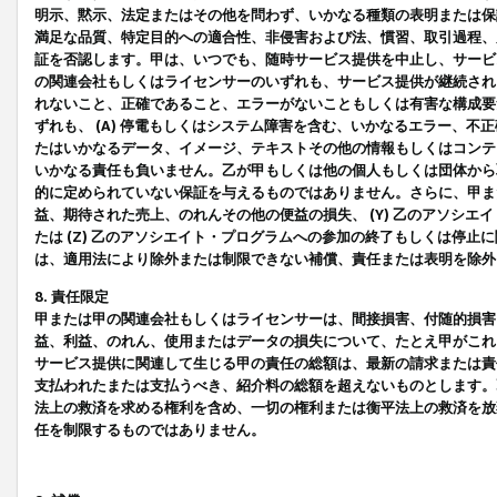
明示、黙示、法定またはその他を問わず、いかなる種類の表明または保
満足な品質、特定目的への適合性、非侵害および法、慣習、取引過程、
証を否認します。甲は、いつでも、随時サービス提供を中止し、サービ
の関連会社もしくはライセンサーのいずれも、サービス提供が継続され
れないこと、正確であること、エラーがないこともしくは有害な構成要
ずれも、 (A) 停電もしくはシステム障害を含む、いかなるエラー、不
たはいかなるデータ、イメージ、テキストその他の情報もしくはコンテ
いかなる責任も負いません。乙が甲もしくは他の個人もしくは団体から
的に定められていない保証を与えるものではありません。さらに、甲また
益、期待された売上、のれんその他の便益の損失、 (Y) 乙のアソシ
たは (Z) 乙のアソシエイト・プログラムへの参加の終了もしくは停
は、適用法により除外または制限できない補償、責任または表明を除外
8. 責任限定
甲または甲の関連会社もしくはライセンサーは、間接損害、付随的損害
益、利益、のれん、使用またはデータの損失について、たとえ甲がこれ
サービス提供に関連して生じる甲の責任の総額は、最新の請求または責
支払われたまたは支払うべき、紹介料の総額を超えないものとします。
法上の救済を求める権利を含め、一切の権利または衡平法上の救済を放
任を制限するものではありません。