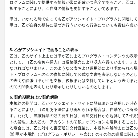
ログラムに関して提供する情報が常に正確かつ完全であること。乙は、
択することにより、乙自身の情報を更新することができます。
甲は、いかなる時であっても乙がアソシエイト・プログラムに関連して
甲は、乙が自身の期待に基づき行ういかなる行為についても責任を負い
5. 乙がアソシエイトであることの表示
乙は、乙のサイト上または甲が乙によるプログラム・コンテンツの表示ま
として、［乙の名称を挿入］は適格販売により収入を得ています。」ま
なければなりません。このような公表および適用法により求められる場
ト・プログラムへの乙の参加に関して公式な文書を表示しないものとし
の表明や誇張（甲が乙を支援、後援または支持しているという表明また
の間の関係を表明したり暗示したりしないものとします。
6. 契約期間および契約解除
本規約の期間は、乙がアソシエイト・サイトに登録または利用した時点
ることにより、（適用ある法により認められる場合は、自動的かつ訴訟
す。ただし、当該解除の効力発生日は、通知交付日から起算して7日後
トの管理」上の乙の「アカウントの閉鎖」オプションを選択することに
る場合には、乙に対する書面通知交付直後に、本規約を解除または乙のア
(b) 甲が本規約（プログラム・ポリシーを含む）のその他の違反に関し