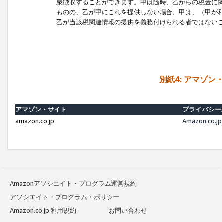
泉徴収することができます。甲は随時、乙からの税金に
ものの、乙が甲にこれを提供しない場合、甲は、（甲が
乙が当該税関連情報の提供を義務付けられる者ではない
別紙4: アマゾ
アマゾン・サイト
プライバシー
amazon.co.jp
Amazon.c
Amazonアソシエイト・プログラム運営規約
アソシエイト・プログラム・ポリシー
Amazon.co.jp 利用規約
お問い合わせ