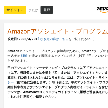
サインイン
登録
または
Amazonアソシエイト・プログラ
改定日: 2026/4/20
(
主な改定内容はこちら
をご覧ください。)
Amazonアソシエイト・プログラム参加者のための、Amazonウェブサ
申込者は
別紙1
に定める関係するアマゾンの法人（以下「
甲
」といいま
とができます。
甲のアソシエイト・マーケティング・プログラム（以下「アソシエイト
（以下、当該個人または企業を「乙」または「アソシエイト」といいま
変更せずに受け入れなければなりません。乙は、アソシエイト・サイト
シー
（第12条に定義します。）等（例えば、甲のアソシエイト・プロ
紹介料率表およびアソシエイト・プログラム商標ガイドライン）を含む本規
テンツは、Amazonのコミュニティガイドライン（報酬と引き換え
これらを注意深くご精読ください。