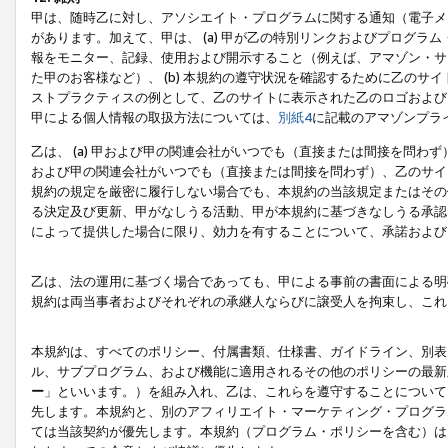
甲は、随時乙に対し、アソシエイト・プログラムに関する通知（電子メ
があります。加えて、甲は、 (a) 甲が乙の特別リンクおよびプログ
報をモニター、記録、使用および開示すること（例えば、アマゾン・サ
た甲のお客様など）、 (b) 本規約の遵守状況を確認するために乙のサイ
ストプラクティスの例として、乙のサイトに表示された乙のロゴおよび
甲による個人情報の取扱方法については、
別紙4
に記載のアマゾンプラ
乙は、 (a) 甲および甲の関連会社がいつでも（直接または間接を問わず
および甲の関連会社がいつでも（直接または間接を問わず）、乙のサイ
規約の規定を厳密に履行しない場合でも、本規約の当該規定またはその他
る決定及び更新、甲がなしうる活動、甲が本規約に基づきなしうる承認
によって提供した場合に限り、効力を有することについて、承諾および
乙は、法の運用に基づく場合であっても、甲による事前の書面による明
規約は両当事者およびそれぞれの承継人ならびに譲受人を拘束し、これ
本規約は、すべてのポリシー、付属書類、仕様書、ガイドライン、別表
ル、サブプログラム、および機能に適用されるその他のポリシーの最新
ー
」といいます。）を組み入れ、乙は、これらを遵守することについて
先します。本規約と、別のアフィリエイト・マーケティング・プログラ
ては当該契約が優先します。本規約（プログラム・ポリシーを含む）は