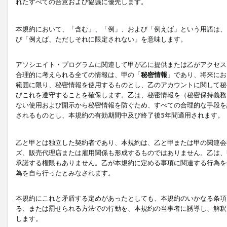
れたすべての合意および協議に優先します。
本規約において、「含む」、「例」、および「例えば」という用語は、
び「例えば、ただしそれに限定されない」を意味します。
アソシエイト・プログラムに関連して甲が乙に提供または乙がアクセス
合理的に考えられる全ての情報は、甲の「
秘密情報
」であり、将来にお
範囲に限り、秘密情報を使用するものとし、乙のアカウントに関して秘
びこれを遵守することを確保します。乙は、秘密情報を（秘密保持義務
ない使用および開示から秘密情報を防ぐため、すべての合理的な手段を
されるものとし、本規約の有効期間中及び終了後5年間適用されます。
乙と甲とは独立した契約者であり、本規約は、乙と甲または甲の関連会
ズ、販売代理店または雇用関係も形成するものではありません。乙は、
承諾する権限もありません。乙が本規約に定める事項に関連する行為を
為を自ら行ったとみなされます。
本規約にこれと矛盾する定めがあったとしても、本規約のいかなる条項
る、または罰せられる方法での行動を、本規約の当事者に誘導し、解釈
します。