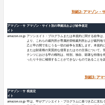
別紙2: アマゾン
アマゾン・サ
アマゾン・サイト別の準拠法および紛争規定
イト
amazon.co.jp
アソシエイト・プログラムまたは本規約に関する紛争は
より、これらの裁判所が専属的管轄裁判所および裁判地
乙と甲の間で生じうる一切の紛争を支配します。本規約
または財産権の実質的な侵害またはその主張について、
テンツにおける甲の権利は、特別、独自、顕著な特徴を
ったり十分に補填することができないものであることを
別紙3: ア
アマゾン・サ
税規定
イト
amazon.co.jp
甲は、甲がアソシエイト・プログラムに基づき乙に支払