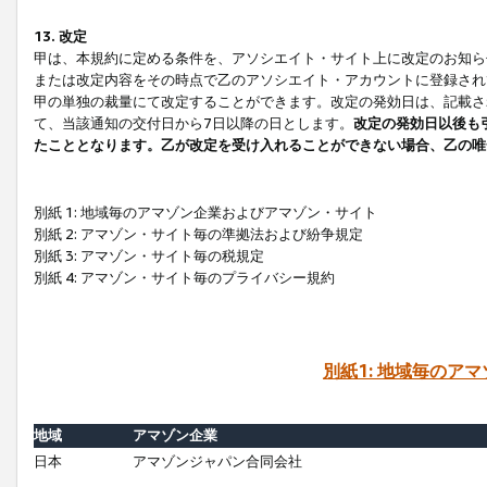
13. 改定
甲は、本規約に定める条件を、アソシエイト・サイト上に改定のお知ら
または改定内容をその時点で乙のアソシエイト・アカウントに登録され
甲の単独の裁量にて改定することができます。改定の発効日は、記載さ
て、当該通知の交付日から7日以降の日とします。
改定の発効日以後も
たこととなります。乙が改定を受け入れることができない場合、乙の唯
別紙 1: 地域毎のアマゾン企業およびアマゾン・サイト
別紙 2: アマゾン・サイト毎の準拠法および紛争規定
別紙 3: アマゾン・サイト毎の税規定
別紙 4: アマゾン・サイト毎のプライバシー規約
別紙1: 地域毎のア
地域
アマゾン企業
日本
アマゾンジャパン合同会社