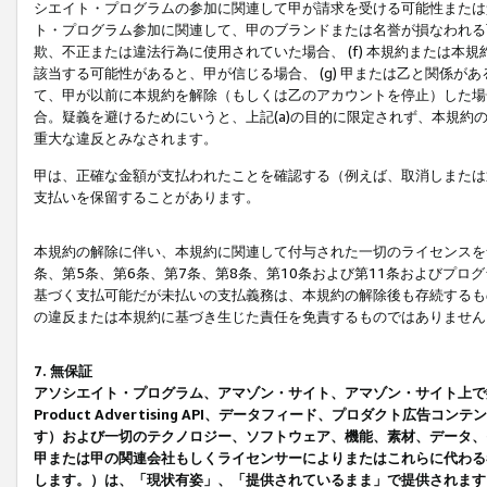
シエイト・プログラムの参加に関連して甲が請求を受ける可能性または責
ト・プログラム参加に関連して、甲のブランドまたは名誉が損なわれる可
欺、不正または違法行為に使用されていた場合、 (f) 本規約または
該当する可能性があると、甲が信じる場合、 (g) 甲または乙と関係
て、甲が以前に本規約を解除（もしくは乙のアカウントを停止）した場合
合。疑義を避けるためにいうと、上記(a)の目的に限定されず、本規約
重大な違反とみなされます。
甲は、正確な金額が支払われたことを確認する（例えば、取消しまたは
支払いを保留することがあります。
本規約の解除に伴い、本規約に関連して付与された一切のライセンスを
条、第5条、第6条、第7条、第8条、第10条および第11条およびプ
基づく支払可能だが未払いの支払義務は、本規約の解除後も存続するも
の違反または本規約に基づき生じた責任を免責するものではありません
7. 無保証
アソシエイト・プログラム、アマゾン・サイト、アマゾン・サイト上で
Product Advertising API、データフィード、プロダクト
す）および一切のテクノロジー、ソフトウェア、機能、素材、データ、
甲または甲の関連会社もしくライセンサーによりまたはこれらに代わる
します。）は、「現状有姿」、「提供されているまま」で提供されます