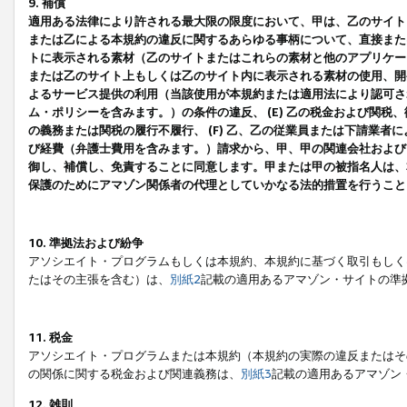
9. 補償
適用ある法律により許される最大限の限度において、甲は、乙のサイト
または乙による本規約の違反に関するあらゆる事柄について、直接または
トに表示される素材（乙のサイトまたはこれらの素材と他のアプリケーシ
または乙のサイト上もしくは乙のサイト内に表示される素材の使用、開発
よるサービス提供の利用（当該使用が本規約または適用法により認可され
ム・ポリシーを含みます。）の条件の違反、 (E) 乙の税金および関
の義務または関税の履行不履行、 (F) 乙、乙の従業員または下請業
び経費（弁護士費用を含みます。）請求から、甲、甲の関連会社および
御し、補償し、免責することに同意します。甲または甲の被指名人は、
保護のためにアマゾン関係者の代理としていかなる法的措置を行うこと
10. 準拠法および紛争
アソシエイト・プログラムもしくは本規約、本規約に基づく取引もしく
たはその主張を含む）は、
別紙2
記載の適用あるアマゾン・サイトの準
11. 税金
アソシエイト・プログラムまたは本規約（本規約の実際の違反またはそ
の関係に関する税金および関連義務は、
別紙3
記載の適用あるアマゾン
12. 雑則