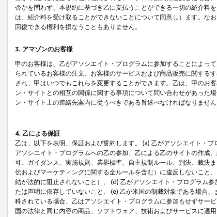
否かを問わず、本規約に基づき乙に支払うことができる一切の紹介料を
は、紹介料を受け取ることができないことについて同意し）ます。なお
回復できる権利を損なうこともありません。
3. アマゾンのお客様
甲のお客様は、乙がアソシエイト・プログラムに参加することによって
られているお客様の注文、お客様のサービスおよび商品販売に関するす
され、甲はいつでもこれらを変更することができます。乙は、甲のお客
ン・サイトとの相互の関係に関する事項について問い合わせがあった場
ン・サイト上の連絡先案内に従うべきである旨述べなければなりません
4. 乙による保証
乙は、以下を表明、保証および誓約します。 (a) 乙がアソシエイト・
アソシエイト・プログラムへの乙の参加、乙による乙のサイトの作成、
可、ガイダンス、実施規則、業界標準、自主規制ルール、判決、裁決ま
伝およびマーケティングに関する全ルールを含む）に違反しないこと、 
結が法的に阻止されないこと）、 (d) 乙がアソシエイト・プログラ
たは声明に依存していないこと、 (e) 乙が米国の制裁対象である場
科されている場合、乙はアソシエイト・プログラムに参加もせずサービス
国の法律と同じ内容の商品、ソフトウェア、技術およびサービスに適用さ