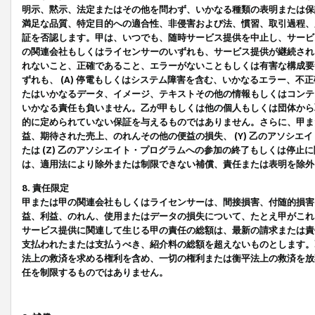
明示、黙示、法定またはその他を問わず、いかなる種類の表明または保
満足な品質、特定目的への適合性、非侵害および法、慣習、取引過程、
証を否認します。甲は、いつでも、随時サービス提供を中止し、サービ
の関連会社もしくはライセンサーのいずれも、サービス提供が継続され
れないこと、正確であること、エラーがないこともしくは有害な構成要
ずれも、 (A) 停電もしくはシステム障害を含む、いかなるエラー、不
たはいかなるデータ、イメージ、テキストその他の情報もしくはコンテ
いかなる責任も負いません。乙が甲もしくは他の個人もしくは団体から
的に定められていない保証を与えるものではありません。さらに、甲また
益、期待された売上、のれんその他の便益の損失、 (Y) 乙のアソシ
たは (Z) 乙のアソシエイト・プログラムへの参加の終了もしくは停
は、適用法により除外または制限できない補償、責任または表明を除外
8. 責任限定
甲または甲の関連会社もしくはライセンサーは、間接損害、付随的損害
益、利益、のれん、使用またはデータの損失について、たとえ甲がこれ
サービス提供に関連して生じる甲の責任の総額は、最新の請求または責
支払われたまたは支払うべき、紹介料の総額を超えないものとします。
法上の救済を求める権利を含め、一切の権利または衡平法上の救済を放
任を制限するものではありません。