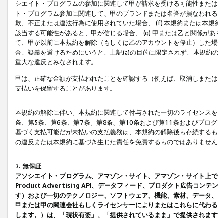
シエイト・プログラムの参加に関連して甲が請求を受ける可能性または責
ト・プログラム参加に関連して、甲のブランドまたは名誉が損なわれる可
欺、不正または違法行為に使用されていた場合、 (f) 本規約または
該当する可能性があると、甲が信じる場合、 (g) 甲または乙と関係
て、甲が以前に本規約を解除（もしくは乙のアカウントを停止）した場合
合。疑義を避けるためにいうと、上記(a)の目的に限定されず、本規約
重大な違反とみなされます。
甲は、正確な金額が支払われたことを確認する（例えば、取消しまたは
支払いを保留することがあります。
本規約の解除に伴い、本規約に関連して付与された一切のライセンスを
条、第5条、第6条、第7条、第8条、第10条および第11条およびプ
基づく支払可能だが未払いの支払義務は、本規約の解除後も存続するも
の違反または本規約に基づき生じた責任を免責するものではありません
7. 無保証
アソシエイト・プログラム、アマゾン・サイト、アマゾン・サイト上で
Product Advertising API、データフィード、プロダクト
す）および一切のテクノロジー、ソフトウェア、機能、素材、データ、
甲または甲の関連会社もしくライセンサーによりまたはこれらに代わる
します。）は、「現状有姿」、「提供されているまま」で提供されます