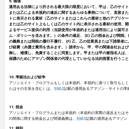
9. 補償
適用ある法律により許される最大限の限度において、甲は、乙のサイト
または乙による本規約の違反に関するあらゆる事柄について、直接または
トに表示される素材（乙のサイトまたはこれらの素材と他のアプリケーシ
または乙のサイト上もしくは乙のサイト内に表示される素材の使用、開発
よるサービス提供の利用（当該使用が本規約または適用法により認可され
ム・ポリシーを含みます。）の条件の違反、 (E) 乙の税金および関
の義務または関税の履行不履行、 (F) 乙、乙の従業員または下請業
び経費（弁護士費用を含みます。）請求から、甲、甲の関連会社および
御し、補償し、免責することに同意します。甲または甲の被指名人は、
保護のためにアマゾン関係者の代理としていかなる法的措置を行うこと
10. 準拠法および紛争
アソシエイト・プログラムもしくは本規約、本規約に基づく取引もしく
たはその主張を含む）は、
別紙2
記載の適用あるアマゾン・サイトの準
11. 税金
アソシエイト・プログラムまたは本規約（本規約の実際の違反またはそ
の関係に関する税金および関連義務は、
別紙3
記載の適用あるアマゾン
12. 雑則