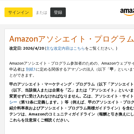
サインイン
登録
または
Amazonアソシエイト・プログラ
改定日: 2026/4/20
(
主な改定内容はこちら
をご覧ください。)
Amazonアソシエイト・プログラム参加者のための、Amazonウェブサ
申込者は
別紙1
に定める関係するアマゾンの法人（以下「
甲
」といいま
とができます。
甲のアソシエイト・マーケティング・プログラム（以下「アソシエイト
（以下、当該個人または企業を「乙」または「アソシエイト」といいま
変更せずに受け入れなければなりません。乙は、アソシエイト・サイト
シー
（第12条に定義します。）等（例えば、甲のアソシエイト・プロ
紹介料率表およびアソシエイト・プログラム商標ガイドライン）を含む本規
テンツは、Amazonのコミュニティガイドライン（報酬と引き換え
これらを注意深くご精読ください。