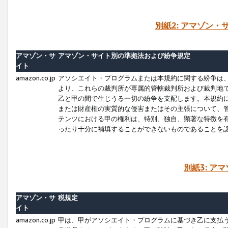
別紙2: アマゾン
アマゾン・サ
アマゾン・サイト別の準拠法および紛争規定
イト
amazon.co.jp
アソシエイト・プログラムまたは本規約に関する紛争は
より、これらの裁判所が専属的管轄裁判所および裁判地
乙と甲の間で生じうる一切の紛争を支配します。本規約
または財産権の実質的な侵害またはその主張について、
テンツにおける甲の権利は、特別、独自、顕著な特徴を
ったり十分に補填することができないものであることを
別紙3: ア
アマゾン・サ
税規定
イト
amazon.co.jp
甲は、甲がアソシエイト・プログラムに基づき乙に支払