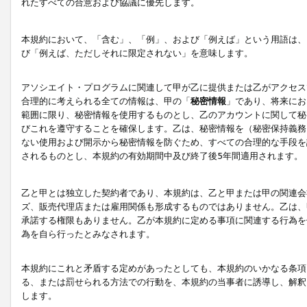
れたすべての合意および協議に優先します。
本規約において、「含む」、「例」、および「例えば」という用語は、
び「例えば、ただしそれに限定されない」を意味します。
アソシエイト・プログラムに関連して甲が乙に提供または乙がアクセス
合理的に考えられる全ての情報は、甲の「
秘密情報
」であり、将来にお
範囲に限り、秘密情報を使用するものとし、乙のアカウントに関して秘
びこれを遵守することを確保します。乙は、秘密情報を（秘密保持義務
ない使用および開示から秘密情報を防ぐため、すべての合理的な手段を
されるものとし、本規約の有効期間中及び終了後5年間適用されます。
乙と甲とは独立した契約者であり、本規約は、乙と甲または甲の関連会
ズ、販売代理店または雇用関係も形成するものではありません。乙は、
承諾する権限もありません。乙が本規約に定める事項に関連する行為を
為を自ら行ったとみなされます。
本規約にこれと矛盾する定めがあったとしても、本規約のいかなる条項
る、または罰せられる方法での行動を、本規約の当事者に誘導し、解釈
します。