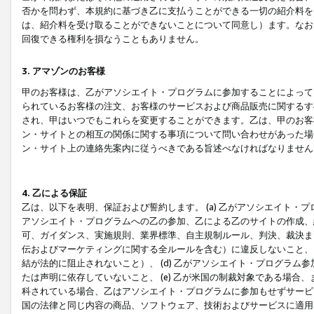
否かを問わず、本規約に基づき乙に支払うことができる一切の紹介料を
は、紹介料を受け取ることができないことについて同意し）ます。なお
回復できる権利を損なうこともありません。
3. アマゾンのお客様
甲のお客様は、乙がアソシエイト・プログラムに参加することによって
られているお客様の注文、お客様のサービスおよび商品販売に関するす
され、甲はいつでもこれらを変更することができます。乙は、甲のお客
ン・サイトとの相互の関係に関する事項について問い合わせがあった場
ン・サイト上の連絡先案内に従うべきである旨述べなければなりません
4. 乙による保証
乙は、以下を表明、保証および誓約します。 (a) 乙がアソシエイト・
アソシエイト・プログラムへの乙の参加、乙による乙のサイトの作成、
可、ガイダンス、実施規則、業界標準、自主規制ルール、判決、裁決ま
伝およびマーケティングに関する全ルールを含む）に違反しないこと、 
結が法的に阻止されないこと）、 (d) 乙がアソシエイト・プログラ
たは声明に依存していないこと、 (e) 乙が米国の制裁対象である場
科されている場合、乙はアソシエイト・プログラムに参加もせずサービス
国の法律と同じ内容の商品、ソフトウェア、技術およびサービスに適用さ