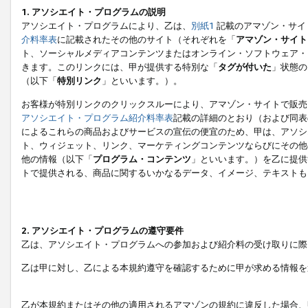
1. アソシエイト・プログラムの説明
アソシエイト・プログラムにより、乙は、
別紙1
記載のアマゾン・サイ
介料率表
に記載されたその他のサイト（それぞれを「
アマゾン・サイト
ト、ソーシャルメディアコンテンツまたはオンライン・ソフトウェア・
きます。このリンクには、甲が提供する特別な「
タグが付いた
」状態の
（以下「
特別リンク
」といいます。）。
お客様が特別リンクのクリックスルーにより、アマゾン・サイトで販売
アソシエイト・プログラム紹介料率表
記載の詳細のとおり（および同表
によるこれらの商品およびサービスの宣伝の便宜のため、甲は、アソシ
ト、ウィジェット、リンク、マーケティングコンテンツならびにその他
他の情報（以下「
プログラム・コンテンツ
」といいます。）を乙に提供
トで提供される、商品に関するいかなるデータ、イメージ、テキストも
2. アソシエイト・プログラムの遵守要件
乙は、アソシエイト・プログラムへの参加および紹介料の受け取りに際
乙は甲に対し、乙による本規約遵守を確認するために甲が求める情報を
乙が本規約またはその他の適用されるアマゾンの規約に違反した場合、