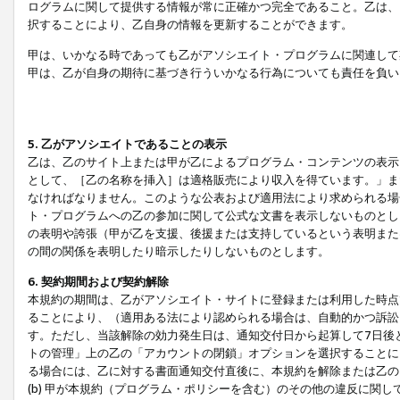
ログラムに関して提供する情報が常に正確かつ完全であること。乙は、
択することにより、乙自身の情報を更新することができます。
甲は、いかなる時であっても乙がアソシエイト・プログラムに関連して
甲は、乙が自身の期待に基づき行ういかなる行為についても責任を負い
5. 乙がアソシエイトであることの表示
乙は、乙のサイト上または甲が乙によるプログラム・コンテンツの表示ま
として、［乙の名称を挿入］は適格販売により収入を得ています。」ま
なければなりません。このような公表および適用法により求められる場
ト・プログラムへの乙の参加に関して公式な文書を表示しないものとし
の表明や誇張（甲が乙を支援、後援または支持しているという表明また
の間の関係を表明したり暗示したりしないものとします。
6. 契約期間および契約解除
本規約の期間は、乙がアソシエイト・サイトに登録または利用した時点
ることにより、（適用ある法により認められる場合は、自動的かつ訴訟
す。ただし、当該解除の効力発生日は、通知交付日から起算して7日後
トの管理」上の乙の「アカウントの閉鎖」オプションを選択することに
る場合には、乙に対する書面通知交付直後に、本規約を解除または乙のア
(b) 甲が本規約（プログラム・ポリシーを含む）のその他の違反に関し