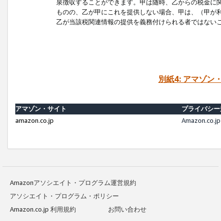
泉徴収することができます。甲は随時、乙からの税金に
ものの、乙が甲にこれを提供しない場合、甲は、（甲が
乙が当該税関連情報の提供を義務付けられる者ではない
別紙4: アマゾ
アマゾン・サイト
プライバシー
amazon.co.jp
Amazon.c
Amazonアソシエイト・プログラム運営規約
アソシエイト・プログラム・ポリシー
Amazon.co.jp 利用規約
お問い合わせ