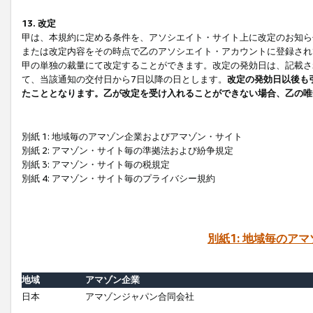
13. 改定
甲は、本規約に定める条件を、アソシエイト・サイト上に改定のお知ら
または改定内容をその時点で乙のアソシエイト・アカウントに登録され
甲の単独の裁量にて改定することができます。改定の発効日は、記載さ
て、当該通知の交付日から7日以降の日とします。
改定の発効日以後も
たこととなります。乙が改定を受け入れることができない場合、乙の唯
別紙 1: 地域毎のアマゾン企業およびアマゾン・サイト
別紙 2: アマゾン・サイト毎の準拠法および紛争規定
別紙 3: アマゾン・サイト毎の税規定
別紙 4: アマゾン・サイト毎のプライバシー規約
別紙1: 地域毎のア
地域
アマゾン企業
日本
アマゾンジャパン合同会社