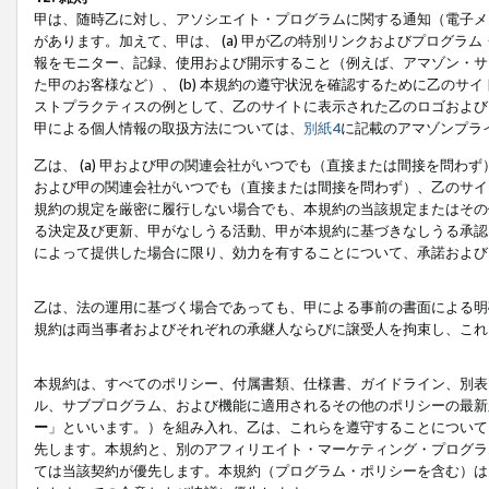
甲は、随時乙に対し、アソシエイト・プログラムに関する通知（電子メ
があります。加えて、甲は、 (a) 甲が乙の特別リンクおよびプログ
報をモニター、記録、使用および開示すること（例えば、アマゾン・サ
た甲のお客様など）、 (b) 本規約の遵守状況を確認するために乙のサイ
ストプラクティスの例として、乙のサイトに表示された乙のロゴおよび
甲による個人情報の取扱方法については、
別紙4
に記載のアマゾンプラ
乙は、 (a) 甲および甲の関連会社がいつでも（直接または間接を問わず
および甲の関連会社がいつでも（直接または間接を問わず）、乙のサイ
規約の規定を厳密に履行しない場合でも、本規約の当該規定またはその他
る決定及び更新、甲がなしうる活動、甲が本規約に基づきなしうる承認
によって提供した場合に限り、効力を有することについて、承諾および
乙は、法の運用に基づく場合であっても、甲による事前の書面による明
規約は両当事者およびそれぞれの承継人ならびに譲受人を拘束し、これ
本規約は、すべてのポリシー、付属書類、仕様書、ガイドライン、別表
ル、サブプログラム、および機能に適用されるその他のポリシーの最新
ー
」といいます。）を組み入れ、乙は、これらを遵守することについて
先します。本規約と、別のアフィリエイト・マーケティング・プログラ
ては当該契約が優先します。本規約（プログラム・ポリシーを含む）は